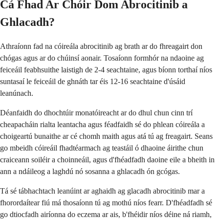
Cá Fhad Ar Chóir Dom Abrocitinib a
Ghlacadh?
Athraíonn fad na cóireála abrocitinib ag brath ar do fhreagairt don
chógas agus ar do chúinsí aonair. Tosaíonn formhór na ndaoine ag
feiceáil feabhsuithe laistigh de 2-4 seachtaine, agus bíonn torthaí níos
suntasaí le feiceáil de ghnáth tar éis 12-16 seachtaine d'úsáid
leanúnach.
Déanfaidh do dhochtúir monatóireacht ar do dhul chun cinn trí
cheapacháin rialta leantacha agus féadfaidh sé do phlean cóireála a
choigeartú bunaithe ar cé chomh maith agus atá tú ag freagairt. Seans
go mbeidh cóireáil fhadtéarmach ag teastáil ó dhaoine áirithe chun
craiceann soiléir a choinneáil, agus d'fhéadfadh daoine eile a bheith in
ann a ndáileog a laghdú nó sosanna a ghlacadh ón gcógas.
Tá sé tábhachtach leanúint ar aghaidh ag glacadh abrocitinib mar a
fhorordaítear fiú má thosaíonn tú ag mothú níos fearr. D'fhéadfadh sé
go dtiocfadh airíonna do eczema ar ais, b'fhéidir níos déine ná riamh,