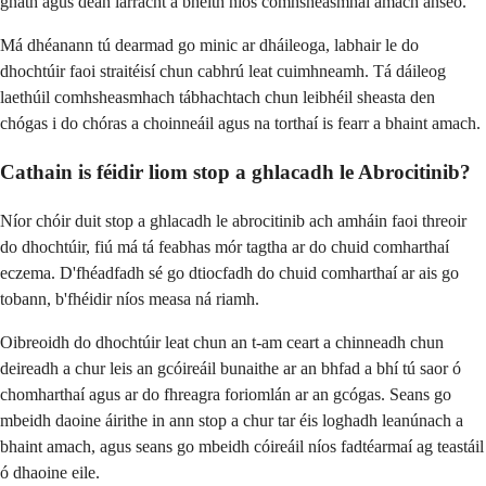
gnáth agus déan iarracht a bheith níos comhsheasmhaí amach anseo.
Má dhéanann tú dearmad go minic ar dháileoga, labhair le do
dhochtúir faoi straitéisí chun cabhrú leat cuimhneamh. Tá dáileog
laethúil comhsheasmhach tábhachtach chun leibhéil sheasta den
chógas i do chóras a choinneáil agus na torthaí is fearr a bhaint amach.
Cathain is féidir liom stop a ghlacadh le Abrocitinib?
Níor chóir duit stop a ghlacadh le abrocitinib ach amháin faoi threoir
do dhochtúir, fiú má tá feabhas mór tagtha ar do chuid comharthaí
eczema. D'fhéadfadh sé go dtiocfadh do chuid comharthaí ar ais go
tobann, b'fhéidir níos measa ná riamh.
Oibreoidh do dhochtúir leat chun an t-am ceart a chinneadh chun
deireadh a chur leis an gcóireáil bunaithe ar an bhfad a bhí tú saor ó
chomharthaí agus ar do fhreagra foriomlán ar an gcógas. Seans go
mbeidh daoine áirithe in ann stop a chur tar éis loghadh leanúnach a
bhaint amach, agus seans go mbeidh cóireáil níos fadtéarmaí ag teastáil
ó dhaoine eile.