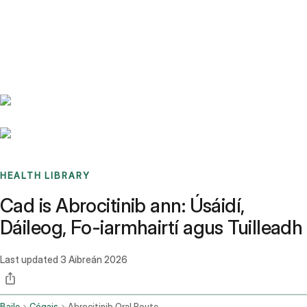
Benchmarks
Stories
FAQ
Sign up / Log in
HEALTH LIBRARY
Cad is Abrocitinib ann: Úsáidí,
Dáileog, Fo-iarmhairtí agus Tuilleadh
Last updated
3 Aibreán 2026
Baile
Cógais
Abrocitinib Oral Route