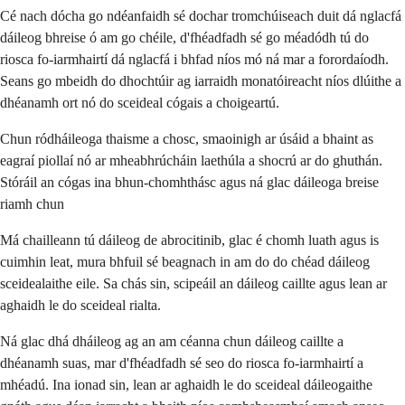
Cé nach dócha go ndéanfaidh sé dochar tromchúiseach duit dá nglacfá
dáileog bhreise ó am go chéile, d'fhéadfadh sé go méadódh tú do
riosca fo-iarmhairtí dá nglacfá i bhfad níos mó ná mar a forordaíodh.
Seans go mbeidh do dhochtúir ag iarraidh monatóireacht níos dlúithe a
dhéanamh ort nó do sceideal cógais a choigeartú.
Chun ródháileoga thaisme a chosc, smaoinigh ar úsáid a bhaint as
eagraí piollaí nó ar mheabhrúcháin laethúla a shocrú ar do ghuthán.
Stóráil an cógas ina bhun-chomhthásc agus ná glac dáileoga breise
riamh chun
Má chailleann tú dáileog de abrocitinib, glac é chomh luath agus is
cuimhin leat, mura bhfuil sé beagnach in am do do chéad dáileog
sceidealaithe eile. Sa chás sin, scipeáil an dáileog caillte agus lean ar
aghaidh le do sceideal rialta.
Ná glac dhá dháileog ag an am céanna chun dáileog caillte a
dhéanamh suas, mar d'fhéadfadh sé seo do riosca fo-iarmhairtí a
mhéadú. Ina ionad sin, lean ar aghaidh le do sceideal dáileogaithe