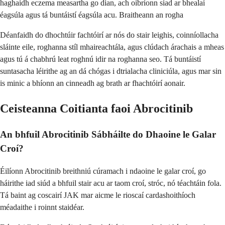
haghaidh eczema measartha go dian, ach oibríonn siad ar bhealaí
éagsúla agus tá buntáistí éagsúla acu. Braitheann an rogha
Déanfaidh do dhochtúir fachtóirí ar nós do stair leighis, coinníollacha
sláinte eile, roghanna stíl mhaireachtála, agus clúdach árachais a mheas
agus tú á chabhrú leat roghnú idir na roghanna seo. Tá buntáistí
suntasacha léirithe ag an dá chógas i dtrialacha cliniciúla, agus mar sin
is minic a bhíonn an cinneadh ag brath ar fhachtóirí aonair.
Ceisteanna Coitianta faoi Abrocitinib
An bhfuil Abrocitinib Sábháilte do Dhaoine le Galar
Croí?
Éilíonn Abrocitinib breithniú cúramach i ndaoine le galar croí, go
háirithe iad siúd a bhfuil stair acu ar taom croí, stróc, nó téachtáin fola.
Tá baint ag coscairí JAK mar aicme le rioscaí cardashoithíoch
méadaithe i roinnt staidéar.