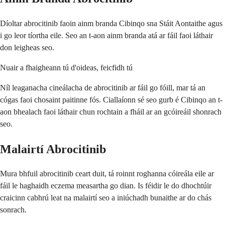
Díoltar abrocitinib faoin ainm branda Cibinqo sna Stáit Aontaithe agus
i go leor tíortha eile. Seo an t-aon ainm branda atá ar fáil faoi láthair
don leigheas seo.
Nuair a fhaigheann tú d'oideas, feicfidh tú
Níl leaganacha cineálacha de abrocitinib ar fáil go fóill, mar tá an
cógas faoi chosaint paitinne fós. Ciallaíonn sé seo gurb é Cibinqo an t-
aon bhealach faoi láthair chun rochtain a fháil ar an gcóireáil shonrach
seo.
Malairtí Abrocitinib
Mura bhfuil abrocitinib ceart duit, tá roinnt roghanna cóireála eile ar
fáil le haghaidh eczema measartha go dian. Is féidir le do dhochtúir
craicinn cabhrú leat na malairtí seo a iniúchadh bunaithe ar do chás
sonrach.