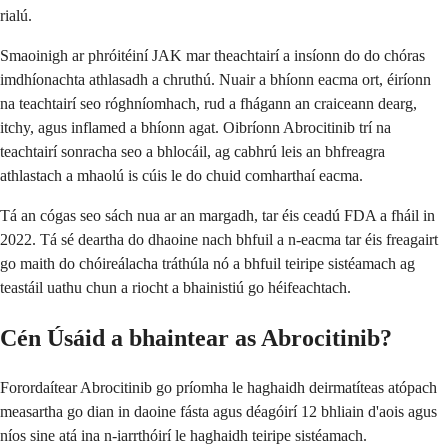
rialú.
Smaoinigh ar phróitéiní JAK mar theachtairí a insíonn do do chóras
imdhíonachta athlasadh a chruthú. Nuair a bhíonn eacma ort, éiríonn
na teachtairí seo róghníomhach, rud a fhágann an craiceann dearg,
itchy, agus inflamed a bhíonn agat. Oibríonn Abrocitinib trí na
teachtairí sonracha seo a bhlocáil, ag cabhrú leis an bhfreagra
athlastach a mhaolú is cúis le do chuid comharthaí eacma.
Tá an cógas seo sách nua ar an margadh, tar éis ceadú FDA a fháil in
2022. Tá sé deartha do dhaoine nach bhfuil a n-eacma tar éis freagairt
go maith do chóireálacha tráthúla nó a bhfuil teiripe sistéamach ag
teastáil uathu chun a riocht a bhainistiú go héifeachtach.
Cén Úsáid a bhaintear as Abrocitinib?
Forordaítear Abrocitinib go príomha le haghaidh deirmatíteas atópach
measartha go dian in daoine fásta agus déagóirí 12 bhliain d'aois agus
níos sine atá ina n-iarrthóirí le haghaidh teiripe sistéamach.