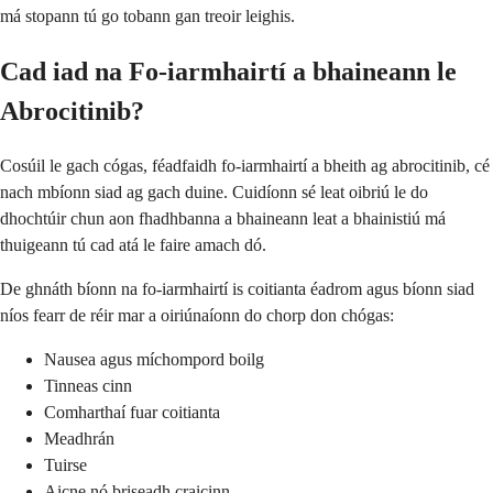
má stopann tú go tobann gan treoir leighis.
Cad iad na Fo-iarmhairtí a bhaineann le
Abrocitinib?
Cosúil le gach cógas, féadfaidh fo-iarmhairtí a bheith ag abrocitinib, cé
nach mbíonn siad ag gach duine. Cuidíonn sé leat oibriú le do
dhochtúir chun aon fhadhbanna a bhaineann leat a bhainistiú má
thuigeann tú cad atá le faire amach dó.
De ghnáth bíonn na fo-iarmhairtí is coitianta éadrom agus bíonn siad
níos fearr de réir mar a oiriúnaíonn do chorp don chógas:
Nausea agus míchompord boilg
Tinneas cinn
Comharthaí fuar coitianta
Meadhrán
Tuirse
Aicne nó briseadh craicinn