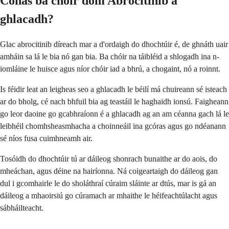
Conas ba chóir dom Abrocitinib a
ghlacadh?
Glac abrocitinib díreach mar a d'ordaigh do dhochtúir é, de ghnáth uair
amháin sa lá le bia nó gan bia. Ba chóir na táibléid a shlogadh ina n-
iomláine le huisce agus níor chóir iad a bhrú, a chogaint, nó a roinnt.
Is féidir leat an leigheas seo a ghlacadh le béilí má chuireann sé isteach
ar do bholg, cé nach bhfuil bia ag teastáil le haghaidh ionsú. Faigheann
go leor daoine go gcabhraíonn é a ghlacadh ag an am céanna gach lá le
leibhéil chomhsheasmhacha a choinneáil ina gcóras agus go ndéanann
sé níos fusa cuimhneamh air.
Tosóidh do dhochtúir tú ar dáileog shonrach bunaithe ar do aois, do
mheáchan, agus déine na hairíonna. Ná coigeartaigh do dáileog gan
dul i gcomhairle le do sholáthraí cúraim sláinte ar dtús, mar is gá an
dáileog a mhaoirsiú go cúramach ar mhaithe le héifeachtúlacht agus
sábháilteacht.