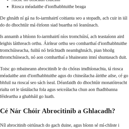
Riosca méadaithe d'ionfhabhtuithe beaga
De ghnáth ní gá na fo-iarmhairtí coitianta seo a stopadh, ach cuir in iúl
do do dhochtúir má éiríonn siad buartha nó leanúnach.
Is annamh a bhíonn fo-iarmhairtí níos tromchúisí, ach teastaíonn aird
leighis láithreach orthu. Áirítear orthu seo comharthaí d'ionfhabhtuithe
tromchúiseacha, fuiliú nó brúchtadh neamhghnách, pian bhoilg
thromchúiseach, nó aon comharthaí a bhaineann imní shuntasach duit.
Toisc go mbaineann abrocitinib le do chóras imdhíonachta, tá riosca
méadaithe ann d'ionfhabhtuithe agus do chineálacha áirithe ailse, cé go
bhfuil na rioscaí seo sách íseal. Déanfaidh do dhochtúir monatóireacht
rialta ort le tástálacha fola agus seiceálacha chun aon fhadhbanna
féideartha a ghabháil go luath.
Cé Nár Chóir Abrocitinib a Ghlacadh?
Níl abrocitinib oiriúnach do gach duine, agus bíonn sé mí-chliste i