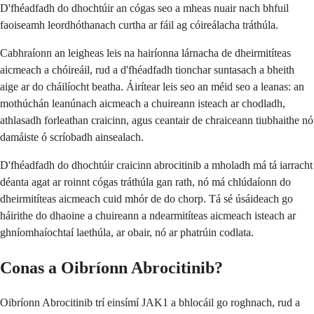
D'fhéadfadh do dhochtúir an cógas seo a mheas nuair nach bhfuil
faoiseamh leordhóthanach curtha ar fáil ag cóireálacha tráthúla.
Cabhraíonn an leigheas leis na hairíonna lárnacha de dheirmitíteas
aicmeach a chóireáil, rud a d'fhéadfadh tionchar suntasach a bheith
aige ar do cháilíocht beatha. Áirítear leis seo an méid seo a leanas: an
mothúchán leanúnach aicmeach a chuireann isteach ar chodladh,
athlasadh forleathan craicinn, agus ceantair de chraiceann tiubhaithe nó
damáiste ó scríobadh ainsealach.
D'fhéadfadh do dhochtúir craicinn abrocitinib a mholadh má tá iarracht
déanta agat ar roinnt cógas tráthúla gan rath, nó má chlúdaíonn do
dheirmitíteas aicmeach cuid mhór de do chorp. Tá sé úsáideach go
háirithe do dhaoine a chuireann a ndearmitíteas aicmeach isteach ar
ghníomhaíochtaí laethúla, ar obair, nó ar phatrúin codlata.
Conas a Oibríonn Abrocitinib?
Oibríonn Abrocitinib trí einsímí JAK1 a bhlocáil go roghnach, rud a