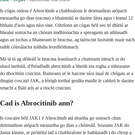
Is cógas oideas é Abrocitinib a chabhraíonn le deirmatíteas atópach
measartha go dian (eacma) a bhainistiú in daoine fásta agus i leanaí 12
bhliain d'aois agus níos sine. Oibríonn an cógas béil seo trí dhíriú ar
bhealaí sonracha an chórais imdhíonachta a spreagann an athlasadh
agus an tochas a bhaineann le heacma, ag tairiscint faoisimh nuair nach
raibh cóireálacha tráthúla leordhóthanach.
Má tá tú ag déileáil le heacma leanúnach a chuireann isteach ar do
shaol laethúil, d'fhéadfadh abrocitinib a bheith ina rogha a mheasann
do dhochtúir craicinn. Baineann sé le haicme níos nuaí de chógais ar a
dtugtar coscairí JAK, a léirigh torthaí geallta maidir le cabhrú le daoine
smacht a fháil arís ar a riocht craicinn.
Cad is Abrocitinib ann?
Is coscaire béil JAK1 é Abrocitinib atá deartha go sonrach chun
deirmatíteas atópach measartha go dian a chóireáil. Seasann JAK do
Janus kinase, ar próitéiní iad a chabhraíonn le hathlasadh i do chorp a