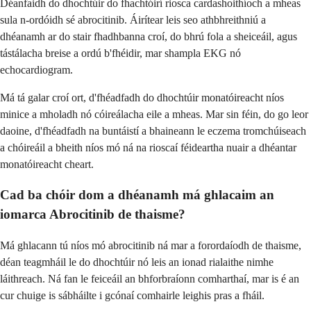
Déanfaidh do dhochtúir do fhachtóirí riosca cardashoithíoch a mheas
sula n-ordóidh sé abrocitinib. Áirítear leis seo athbhreithniú a
dhéanamh ar do stair fhadhbanna croí, do bhrú fola a sheiceáil, agus
tástálacha breise a ordú b'fhéidir, mar shampla EKG nó
echocardiogram.
Má tá galar croí ort, d'fhéadfadh do dhochtúir monatóireacht níos
minice a mholadh nó cóireálacha eile a mheas. Mar sin féin, do go leor
daoine, d'fhéadfadh na buntáistí a bhaineann le eczema tromchúiseach
a chóireáil a bheith níos mó ná na rioscaí féideartha nuair a dhéantar
monatóireacht cheart.
Cad ba chóir dom a dhéanamh má ghlacaim an
iomarca Abrocitinib de thaisme?
Má ghlacann tú níos mó abrocitinib ná mar a forordaíodh de thaisme,
déan teagmháil le do dhochtúir nó leis an ionad rialaithe nimhe
láithreach. Ná fan le feiceáil an bhforbraíonn comharthaí, mar is é an
cur chuige is sábháilte i gcónaí comhairle leighis pras a fháil.