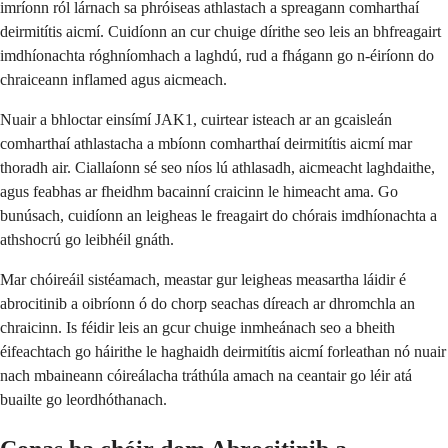
imríonn ról lárnach sa phróiseas athlastach a spreagann comharthaí
deirmitítis aicmí. Cuidíonn an cur chuige dírithe seo leis an bhfreagairt
imdhíonachta róghníomhach a laghdú, rud a fhágann go n-éiríonn do
chraiceann inflamed agus aicmeach.
Nuair a bhloctar einsímí JAK1, cuirtear isteach ar an gcaisleán
comharthaí athlastacha a mbíonn comharthaí deirmitítis aicmí mar
thoradh air. Ciallaíonn sé seo níos lú athlasadh, aicmeacht laghdaithe,
agus feabhas ar fheidhm bacainní craicinn le himeacht ama. Go
bunúsach, cuidíonn an leigheas le freagairt do chórais imdhíonachta a
athshocrú go leibhéil gnáth.
Mar chóireáil sistéamach, meastar gur leigheas measartha láidir é
abrocitinib a oibríonn ó do chorp seachas díreach ar dhromchla an
chraicinn. Is féidir leis an gcur chuige inmheánach seo a bheith
éifeachtach go háirithe le haghaidh deirmitítis aicmí forleathan nó nuair
nach mbaineann cóireálacha tráthúla amach na ceantair go léir atá
buailte go leordhóthanach.