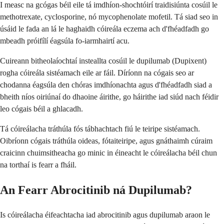
I measc na gcógas béil eile tá imdhíon-shochtóirí traidisiúnta cosúil le
methotrexate, cyclosporine, nó mycophenolate mofetil. Tá siad seo in
úsáid le fada an lá le haghaidh cóireála eczema ach d'fhéadfadh go
mbeadh próifílí éagsúla fo-iarmhairtí acu.
Cuireann bitheolaíochtaí insteallta cosúil le dupilumab (Dupixent)
rogha cóireála sistéamach eile ar fáil. Díríonn na cógais seo ar
chodanna éagsúla den chóras imdhíonachta agus d'fhéadfadh siad a
bheith níos oiriúnaí do dhaoine áirithe, go háirithe iad siúd nach féidir
leo cógais béil a ghlacadh.
Tá cóireálacha tráthúla fós tábhachtach fiú le teiripe sistéamach.
Oibríonn cógais tráthúla oideas, fótaiteiripe, agus gnáthaimh cúraim
craicinn chuimsitheacha go minic in éineacht le cóireálacha béil chun
na torthaí is fearr a fháil.
An Fearr Abrocitinib ná Dupilumab?
Is cóireálacha éifeachtacha iad abrocitinib agus dupilumab araon le