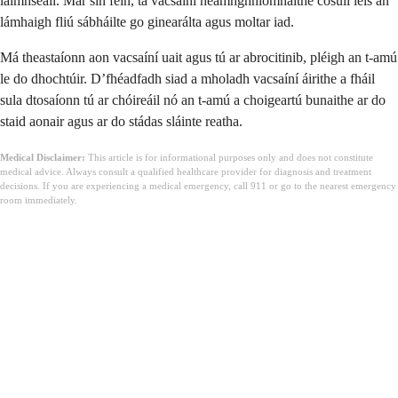
láimhseáil. Mar sin féin, tá vacsaíní neamhghníomhaithe cosúil leis an
lámhaigh fliú sábháilte go ginearálta agus moltar iad.
Má theastaíonn aon vacsaíní uait agus tú ar abrocitinib, pléigh an t-amú
le do dhochtúir. D’fhéadfadh siad a mholadh vacsaíní áirithe a fháil
sula dtosaíonn tú ar chóireáil nó an t-amú a choigeartú bunaithe ar do
staid aonair agus ar do stádas sláinte reatha.
Medical Disclaimer:
This article is for informational purposes only and does not constitute
medical advice. Always consult a qualified healthcare provider for diagnosis and treatment
decisions. If you are experiencing a medical emergency, call 911 or go to the nearest emergency
room immediately.