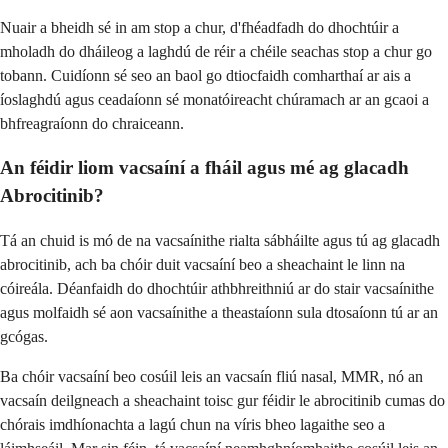
Nuair a bheidh sé in am stop a chur, d'fhéadfadh do dhochtúir a
mholadh do dháileog a laghdú de réir a chéile seachas stop a chur go
tobann. Cuidíonn sé seo an baol go dtiocfaidh comharthaí ar ais a
íoslaghdú agus ceadaíonn sé monatóireacht chúramach ar an gcaoi a
bhfreagraíonn do chraiceann.
An féidir liom vacsaíní a fháil agus mé ag glacadh
Abrocitinib?
Tá an chuid is mó de na vacsaínithe rialta sábháilte agus tú ag glacadh
abrocitinib, ach ba chóir duit vacsaíní beo a sheachaint le linn na
cóireála. Déanfaidh do dhochtúir athbhreithniú ar do stair vacsaínithe
agus molfaidh sé aon vacsaínithe a theastaíonn sula dtosaíonn tú ar an
gcógas.
Ba chóir vacsaíní beo cosúil leis an vacsaín fliú nasal, MMR, nó an
vacsaín deilgneach a sheachaint toisc gur féidir le abrocitinib cumas do
chórais imdhíonachta a lagú chun na víris bheo lagaithe seo a