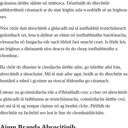
gcásanna áirithe sláinte nó imthosca. Déanfaidh do dhochtúir
athbhreithniú cúramach ar do stair leighis sula n-ordóidh sé an leigheas
seo.
Níor chóir duit abrocitinib a ghlacadh má tá ionfhabhtú tromchúiseach
gníomhach ort, lena n-áirítear an eitinn nó ionfhabhtuithe baictéaracha,
víreasacha nó fungacha eile nach bhfuil faoi smacht ceart. Is féidir leis
an leigheas a dhéanamh níos deacra do do chorp ionfhabhtuithe a
chomhrac.
Ba chóir do dhaoine le cineálacha áirithe ailse, go háirithe ailsí fola,
abrocitinib a sheachaint. Má tá stair ailse agat, beidh ar do dhochtúir na
buntáistí a mheá i gcoinne na rioscaí féideartha go cúramach.
I measc na gcoinníollacha eile a d'fhéadfadh cosc a chur ort abrocitinib
a ghlacadh tá fadhbanna ae tromchúiseacha, coinníollacha áirithe croí,
nó má tá tú ag iompar clainne nó ag beathú cíche. Pléifidh do
dhochtúir na fachtóirí seo leat le linn do chomhairliúcháin.
Ainm Branda Abrocitinib