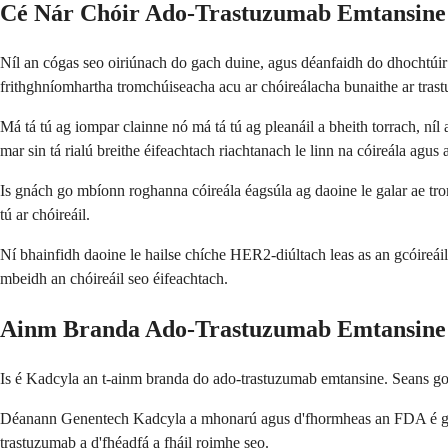
Cé Nár Chóir Ado-Trastuzumab Emtansine 
Níl an cógas seo oiriúnach do gach duine, agus déanfaidh do dhochtúir at
frithghníomhartha tromchúiseacha acu ar chóireálacha bunaithe ar trast
Má tá tú ag iompar clainne nó má tá tú ag pleanáil a bheith torrach, níl 
mar sin tá rialú breithe éifeachtach riachtanach le linn na cóireála agus
Is gnách go mbíonn roghanna cóireála éagsúla ag daoine le galar ae tro
tú ar chóireáil.
Ní bhainfidh daoine le hailse chíche HER2-diúltach leas as an gcóireá
mbeidh an chóireáil seo éifeachtach.
Ainm Branda Ado-Trastuzumab Emtansine
Is é Kadcyla an t-ainm branda do ado-trastuzumab emtansine. Seans go 
Déanann Genentech Kadcyla a mhonarú agus d'fhormheas an FDA é go son
trastuzumab a d'fhéadfá a fháil roimhe seo.