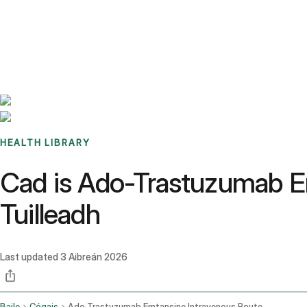
Benchmarks
Stories
FAQ
Sign up / Log in
HEALTH LIBRARY
Cad is Ado-Trastuzumab Emt
Tuilleadh
Last updated
3 Aibreán 2026
Baile
Cógais
Ado Trastuzumab Emtansine Intravenous Route