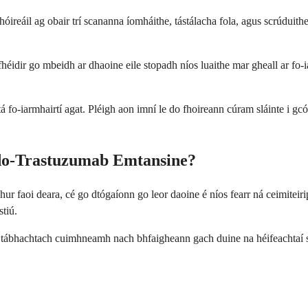
óireáil ag obair trí scananna íomháithe, tástálacha fola, agus scrúduit
héidir go mbeidh ar dhaoine eile stopadh níos luaithe mar gheall ar fo-i
tá fo-iarmhairtí agat. Pléigh aon imní le do fhoireann cúram sláinte i gc
Ado-Trastuzumab Emtansine?
 a chur faoi deara, cé go dtógaíonn go leor daoine é níos fearr ná ceimite
stiú.
á sé tábhachtach cuimhneamh nach bhfaigheann gach duine na héifeachtaí s