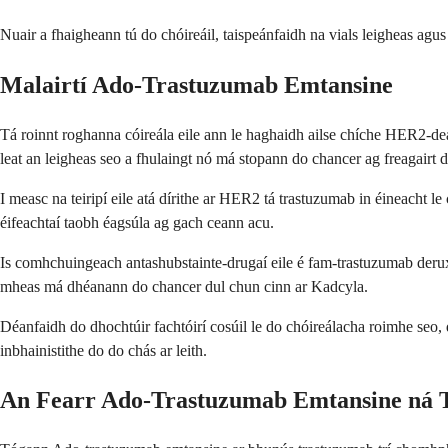
Nuair a fhaigheann tú do chóireáil, taispeánfaidh na vials leigheas agus
Malairtí Ado-Trastuzumab Emtansine
Tá roinnt roghanna cóireála eile ann le haghaidh ailse chíche HER2-dea
leat an leigheas seo a fhulaingt nó má stopann do chancer ag freagairt d
I measc na teiripí eile atá dírithe ar HER2 tá trastuzumab in éineacht le
éifeachtaí taobh éagsúla ag gach ceann acu.
Is comhchuingeach antashubstainte-drugaí eile é fam-trastuzumab derux
mheas má dhéanann do chancer dul chun cinn ar Kadcyla.
Déanfaidh do dhochtúir fachtóirí cosúil le do chóireálacha roimhe seo, do
inbhainistithe do do chás ar leith.
An Fearr Ado-Trastuzumab Emtansine ná 