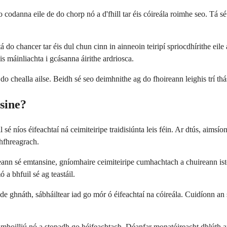
danna eile de do chorp nó a d'fhill tar éis cóireála roimhe seo. Tá sé de
o chancer tar éis dul chun cinn in ainneoin teiripí spriocdhírithe eile a 
is máinliachta i gcásanna áirithe ardriosca.
do chealla ailse. Beidh sé seo deimhnithe ag do fhoireann leighis trí thá
sine?
 sé níos éifeachtaí ná ceimiteiripe traidisiúnta leis féin. Ar dtús, aim
mhfhreagrach.
ileann sé emtansine, gníomhaire ceimiteiripe cumhachtach a chuireann ist
 a bhfuil sé ag teastáil.
de ghnáth, sábháiltear iad go mór ó éifeachtaí na cóireála. Cuidíonn an 
 mhoilliú nó a stopadh go héifeachtach. Déanfar monatóireacht dhlúth ar d