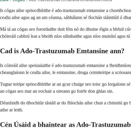
Is cógas ailse spriocdhírithe é ado-trastuzumab emtansine a chomhchea
cealla ailse agus ag an am céanna, sábhálann sé fíochán sláintiúil ó d
Má tá an cógas seo forordaithe duit féin nó do dhuine éigin a bhfuil cúram
chóireáil cabhrú leat a bheith níos ullmhaithe agus níos muiníní agus t
Cad is Ado-Trastuzumab Emtansine ann?
Is cóireáil ailse speisialaithe é ado-trastuzumab emtansine a fheidhmío
cheanglaíonn le cealla ailse, le emtansine, druga ceimiteiripe a scriosann
Tugtar teiripe spriocdhírithe ar an gcur chuige seo toisc go lorgaíonn 
an cógas seo mar an eochair a oireann go foirfe don ghlas sin.
Déanfaidh do dhochtúir tástáil ar do fhíochán ailse chun a chinntiú go 
ailse ar leith.
Cén Úsáid a bhaintear as Ado-Trastuzuma