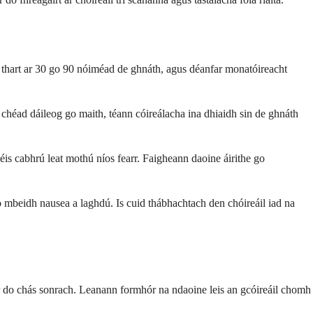
dh thart ar 30 go 90 nóiméad de ghnáth, agus déanfar monatóireacht
 chéad dáileog go maith, téann cóireálacha ina dhiaidh sin de ghnáth
ar éis cabhrú leat mothú níos fearr. Faigheann daoine áirithe go
o mbeidh nausea a laghdú. Is cuid thábhachtach den chóireáil iad na
e ar do chás sonrach. Leanann formhór na ndaoine leis an gcóireáil chomh