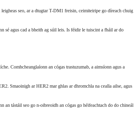
eigheas seo, ar a dtugtar T-DM1 freisin, ceimiteiripe go díreach chuig
é agus cad a bheith ag súil leis. Is féidir le tuiscint a fháil ar do
se chíche. Comhcheanglaíonn an cógas trastuzumab, a aimsíonn agus a
ar HER2. Smaoinigh ar HER2 mar ghlas ar dhromchla na cealla ailse, agus
onn an tástáil seo go n-oibreoidh an cógas go héifeachtach do do chineál