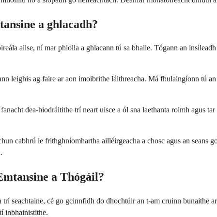
ansine a ghlacadh?
óireála ailse, ní mar phiolla a ghlacann tú sa bhaile. Tógann an insilea
n leighis ag faire ar aon imoibrithe láithreacha. Má fhulaingíonn tú an
le fanacht dea-hiodráitithe trí neart uisce a ól sna laethanta roimh agus t
chun cabhrú le frithghníomhartha ailléirgeacha a chosc agus an seans g
.
mtansine a Thógáil?
ach trí seachtaine, cé go gcinnfidh do dhochtúir an t-am cruinn bunaith
 inbhainistithe.