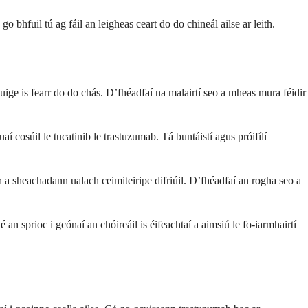
 bhfuil tú ag fáil an leigheas ceart do do chineál ailse ar leith.
ge is fearr do do chás. D’fhéadfaí na malairtí seo a mheas mura féidir
aí cosúil le tucatinib le trastuzumab. Tá buntáistí agus próifílí
a sheachadann ualach ceimiteiripe difriúil. D’fhéadfaí an rogha seo a
an sprioc i gcónaí an chóireáil is éifeachtaí a aimsiú le fo-iarmhairtí