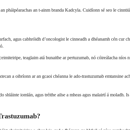
 an pháipéarachas an t-ainm branda Kadcyla. Cuidíonn sé seo le cinntiú go
rfach, agus cabhróidh d’oncologist le cinneadh a dhéanamh cén cur chui
ó.
 ceimiteiripe, teaglaim atá bunaithe ar pertuzumab, nó cóireálacha níos nu
tecan a oibríonn ar an gcaoi chéanna le ado-trastuzumab emtansine ach 
 shláinte iomlán, agus tréithe ailse a mheas agus malairtí á moladh. Is é 
Trastuzumab?