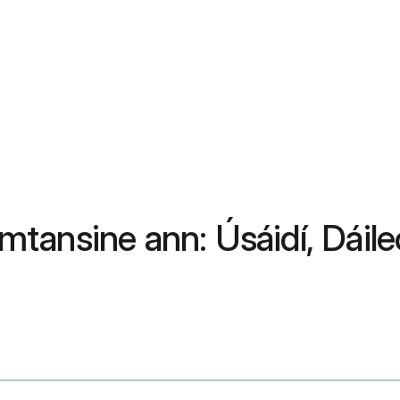
ansine ann: Úsáidí, Dáileo