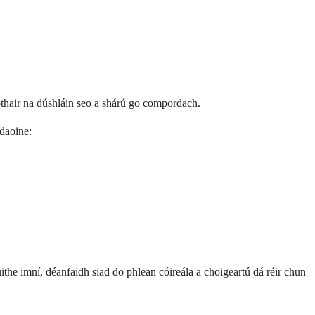
hothair na dúshláin seo a shárú go compordach.
 daoine:
ithe imní, déanfaidh siad do phlean cóireála a choigeartú dá réir chun