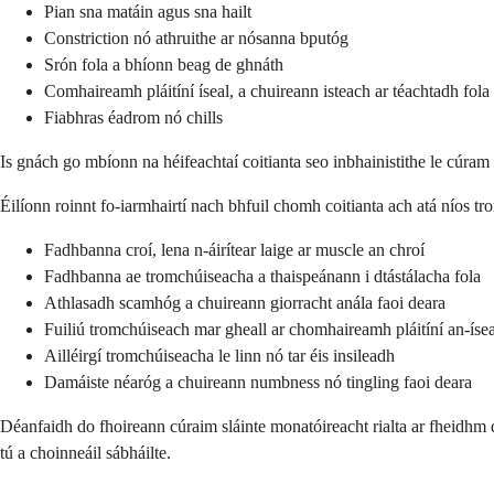
Pian sna matáin agus sna hailt
Constriction nó athruithe ar nósanna bputóg
Srón fola a bhíonn beag de ghnáth
Comhaireamh pláitíní íseal, a chuireann isteach ar téachtadh fola
Fiabhras éadrom nó chills
Is gnách go mbíonn na héifeachtaí coitianta seo inbhainistithe le cúram
Éilíonn roinnt fo-iarmhairtí nach bhfuil chomh coitianta ach atá níos tr
Fadhbanna croí, lena n-áirítear laige ar muscle an chroí
Fadhbanna ae tromchúiseacha a thaispeánann i dtástálacha fola
Athlasadh scamhóg a chuireann giorracht anála faoi deara
Fuiliú tromchúiseach mar gheall ar chomhaireamh pláitíní an-ísea
Ailléirgí tromchúiseacha le linn nó tar éis insileadh
Damáiste néaróg a chuireann numbness nó tingling faoi deara
Déanfaidh do fhoireann cúraim sláinte monatóireacht rialta ar fheidhm d
tú a choinneáil sábháilte.