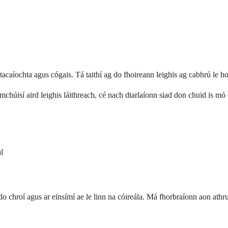
 tacaíochta agus cógais. Tá taithí ag do fhoireann leighis ag cabhrú le 
omchúisí aird leighis láithreach, cé nach dtarlaíonn siad don chuid is mó
l
o chroí agus ar einsímí ae le linn na cóireála. Má fhorbraíonn aon athru