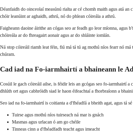
Déanfaidh do oinceolaí measúnú rialta ar cé chomh maith agus atá an ch
chóir leanúint ar aghaidh, athrú, nó do phlean cóireála a athrú.
Faigheann daoine áirithe an cógas seo ar feadh go leor míonna, agus b'f
chóireála ar do fhreagairt aonair agus ar do shláinte iomlán.
Ná stop cóireáil riamh leat féin, fiú má tá tú ag mothú níos fearr nó má 
chúram.
Cad iad na Fo-iarmhairtí a bhaineann le 
Cosúil le gach cóireáil ailse, is féidir leis an gcógas seo fo-iarmhairtí
dhlúth ort agus cabhróidh siad le haon éifeachtaí a fhorbraíonn a bhaini
Seo iad na fo-iarmhairtí is coitianta a d'fhéadfá a bheith agat, agus t
Tuirse agus mothú níos tuirseach ná mar is gnách
Masmas agus urlacan ó am go chéile
Tinneas cinn a d'fhéadfadh teacht agus imeacht