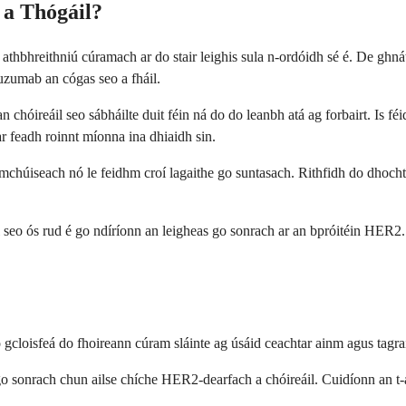
a Thógáil?
hbhreithniú cúramach ar do stair leighis sula n-ordóidh sé é. De ghnáth n
uzumab an cógas seo a fháil.
an chóireáil seo sábháilte duit féin ná do do leanbh atá ag forbairt. Is f
 ar feadh roinnt míonna ina dhiaidh sin.
mchúiseach nó le feidhm croí lagaithe go suntasach. Rithfidh do dhochtú
il seo ós rud é go ndíríonn an leigheas go sonrach ar an bpróitéin HE
gcloisfeá do fhoireann cúram sláinte ag úsáid ceachtar ainm agus tagr
rach chun ailse chíche HER2-dearfach a chóireáil. Cuidíonn an t-ainm