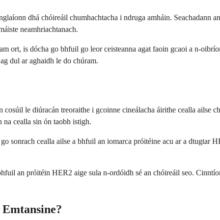
nglaíonn dhá chóireáil chumhachtacha i ndruga amháin. Seachadann an l
hamáiste neamhriachtanach.
 ort, is dócha go bhfuil go leor ceisteanna agat faoin gcaoi a n-oibríonn s
ú ag dul ar aghaidh le do chúram.
nn cosúil le diúracán treoraithe i gcoinne cineálacha áirithe cealla ail
 na cealla sin ón taobh istigh.
sé go sonrach cealla ailse a bhfuil an iomarca próitéine acu ar a dtugt
bhfuil an próitéin HER2 aige sula n-ordóidh sé an chóireáil seo. Cinntí
b Emtansine?