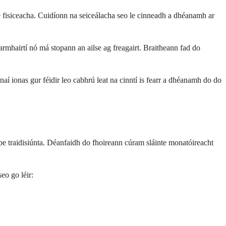
he fisiceacha. Cuidíonn na seiceálacha seo le cinneadh a dhéanamh ar
armhairtí nó má stopann an ailse ag freagairt. Braitheann fad do
ónaí ionas gur féidir leo cabhrú leat na cinntí is fearr a dhéanamh do do
iripe traidisiúnta. Déanfaidh do fhoireann cúram sláinte monatóireacht
eo go léir: