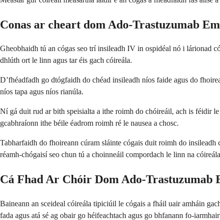
Conas ar cheart dom Ado-Trastuzumab Emt
Gheobhaidh tú an cógas seo trí insileadh IV in ospidéal nó i lárionad c
dhlúth ort le linn agus tar éis gach cóireála.
D’fhéadfadh go dtógfaidh do chéad insileadh níos faide agus do fhoirean
níos tapa agus níos rianúla.
Ní gá duit rud ar bith speisialta a ithe roimh do chóireáil, ach is féidir 
gcabhraíonn ithe béile éadrom roimh ré le nausea a chosc.
Tabharfaidh do fhoireann cúram sláinte cógais duit roimh do insileadh 
réamh-chógaisí seo chun tú a choinneáil compordach le linn na cóireála
Cá Fhad Ar Chóir Dom Ado-Trastuzumab E
Baineann an sceideal cóireála tipiciúil le cógais a fháil uair amháin g
fada agus atá sé ag obair go héifeachtach agus go bhfanann fo-iarmhairtí