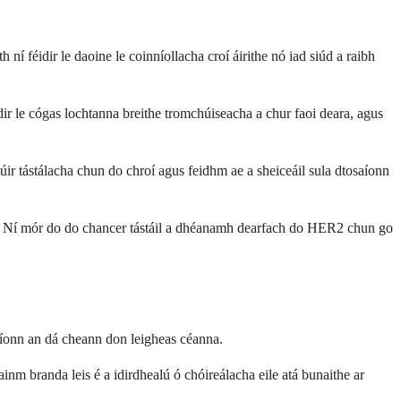
í féidir le daoine le coinníollacha croí áirithe nó iad siúd a raibh
éidir le cógas lochtanna breithe tromchúiseacha a chur faoi deara, agus
ir tástálacha chun do chroí agus feidhm ae a sheiceáil sula dtosaíonn
R2. Ní mór do do chancer tástáil a dhéanamh dearfach do HER2 chun go
aíonn an dá cheann don leigheas céanna.
 branda leis é a idirdhealú ó chóireálacha eile atá bunaithe ar