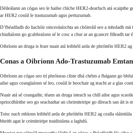
Déileálann an cógas seo le hailse chíche HER2-dearfach atá scaipthe go co
ar HER2 cosúil le trastuzumab agus pertuzumab.
D’fhéadfadh do liachóir oinceolaíochta an chóireáil seo a mholadh má tá d
chiallaíonn go gcabhraíonn sé le cosc a chur ar an gcancer filleadh tar é
Oibríonn an druga is fearr nuair atá leibhéil arda de phróitéin HER2 ag 
Conas a Oibríonn Ado-Trastuzumab Emtan
Oibríonn an cógas seo trí phróiseas cliste dhá chéim a fhágann go bhfuil
ailse agus ceanglaíonn sé leo, cosúil le heochair ag teacht ar a glas co
Nuair atá sé ceangailte, téann an druga isteach sa chill ailse agus scao
spriocdhírithe seo go seachadtar an cheimiteiripe go díreach san áit is mó
Toisc nach mbíonn leibhéil arda de phróitéin HER2 ag cealla sláintiúla 
bheith agat le ceimiteiripe traidisiúnta a laghdú.
Meastar gur cóireáil measartha láidir é an cógas a fhéadfaidh fás ailse a