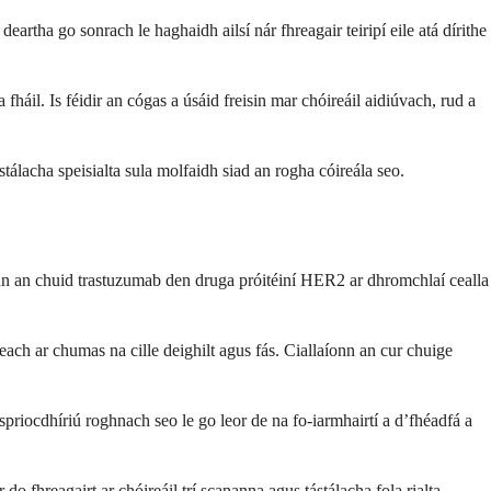
artha go sonrach le haghaidh ailsí nár fhreagair teiripí eile atá dírithe
fháil. Is féidir an cógas a úsáid freisin mar chóireáil aidiúvach, rud a
stálacha speisialta sula molfaidh siad an rogha cóireála seo.
síonn an chuid trastuzumab den druga próitéiní HER2 ar dhromchlaí cealla
each ar chumas na cille deighilt agus fás. Ciallaíonn an cur chuige
spriocdhíriú roghnach seo le go leor de na fo-iarmhairtí a d’fhéadfá a
o fhreagairt ar chóireáil trí scananna agus tástálacha fola rialta.