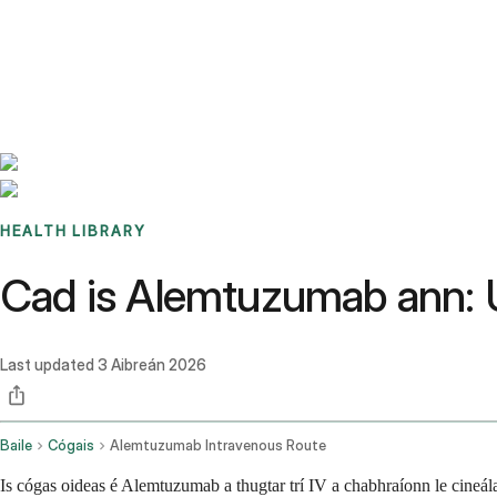
Benchmarks
Stories
FAQ
Sign up / Log in
HEALTH LIBRARY
Cad is Alemtuzumab ann: Ús
Last updated
3 Aibreán 2026
Baile
Cógais
Alemtuzumab Intravenous Route
Is cógas oideas é Alemtuzumab a thugtar trí IV a chabhraíonn le cineálacha