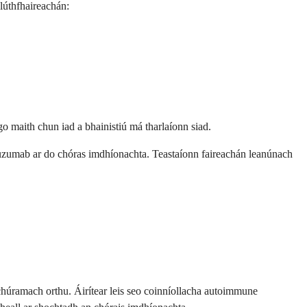
dlúthfhaireachán:
o maith chun iad a bhainistiú má tharlaíonn siad.
mtuzumab ar do chóras imdhíonachta. Teastaíonn faireachán leanúnach
 chúramach orthu. Áirítear leis seo coinníollacha autoimmune