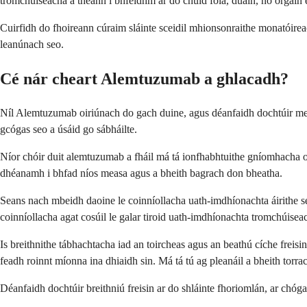
tromchúiseacha a théann i bhfeidhm ar do chuid fola, duáin, nó orgáin e
Cuirfidh do fhoireann cúraim sláinte sceidil mhionsonraithe monatóireach
leanúnach seo.
Cé nár cheart Alemtuzumab a ghlacadh?
Níl Alemtuzumab oiriúnach do gach duine, agus déanfaidh dochtúir meas
gcógas seo a úsáid go sábháilte.
Níor chóir duit alemtuzumab a fháil má tá ionfhabhtuithe gníomhacha or
dhéanamh i bhfad níos measa agus a bheith bagrach don bheatha.
Seans nach mbeidh daoine le coinníollacha uath-imdhíonachta áirithe s
coinníollacha agat cosúil le galar tiroid uath-imdhíonachta tromchúise
Is breithnithe tábhachtacha iad an toircheas agus an beathú cíche freisi
feadh roinnt míonna ina dhiaidh sin. Má tá tú ag pleanáil a bheith torr
Déanfaidh dochtúir breithniú freisin ar do shláinte fhoriomlán, ar chóga