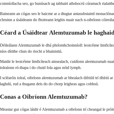
coinníollacha seo, go bunúsach ag tabhairt athshocrú cúramach rialait
Baineann an cógas seo le haicme ar a dtugtar antasubstaintí monaclónach
chruinn a úsáideann do fhoireann leighis nuair nach n-oibríonn cóireála
Céard a Úsáidtear Alemtuzumab le haghai
Déileálann Alemtuzumab le dhá phríomhchoinníoll: leoicéime limficítea
níos dírithe chun do riocht a bhainistiú.
Maidir le leoicéime limficíteach ainsealach, cuidíonn alemtuzumab nuair 
iolraíonn ró-thapa i do chuid fola agus nóid lymph.
I scléaróis iolraí, oibríonn alemtuzumab ar bhealach difriúil trí dhíri
laghdú, rud a thugann deis do do chorp leigheas agus cobhsú.
Conas a Oibríonn Alemtuzumab?
Meastar gur cógas láidir é Alemtuzumab a oibríonn trí cheangal le próit