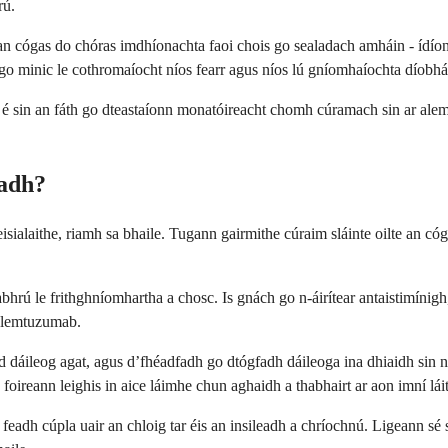
rú.
 cógas do chóras imdhíonachta faoi chois go sealadach amháin - ídíonn 
 go minic le cothromaíocht níos fearr agus níos lú gníomhaíochta díobhá
s é sin an fáth go dteastaíonn monatóireacht chomh cúramach sin ar ale
cadh?
sialaithe, riamh sa bhaile. Tugann gairmithe cúraim sláinte oilte an cóg
ú le frithghníomhartha a chosc. Is gnách go n-áirítear antaistimínigh, 
 alemtuzumab.
ad dáileog agat, agus d’fhéadfadh go dtógfadh dáileoga ina dhiaidh sin n
foireann leighis in aice láimhe chun aghaidh a thabhairt ar aon imní lái
eadh cúpla uair an chloig tar éis an insileadh a chríochnú. Ligeann sé 