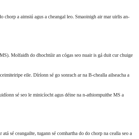
 do chorp a aimsiú agus a cheangal leo. Smaoinigh air mar uirlis an-
MS). Molfaidh do dhochtúir an cógas seo nuair is gá duit cur chuige
ceimiteiripe eile. Díríonn sé go sonrach ar na B-chealla ailseacha a
 Cuidíonn sé seo le minicíocht agus déine na n-athiompuithe MS a
r atá sé ceangailte, tugann sé comhartha do do chorp na cealla seo a