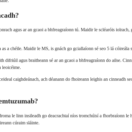
aile.
acadh?
nrach agus ar an gcaoi a bhfreagraíonn tú. Maidir le scléaróis iolrach, 
ta as a chéile. Maidir le MS, is gnách go gciallaíonn sé seo 5 lá cóireála 
th difriúil agus braitheann sé ar an gcaoi a bhfreagraíonn do ailse. Cin
n leoicéime.
 sceideal caighdeánach, ach déanann do fhoireann leighis an cinneadh se
Alemtuzumab?
oma le linn insileadh go deacrachtaí níos tromchúisí a fhorbraíonn le h
ireann cúraim sláinte.