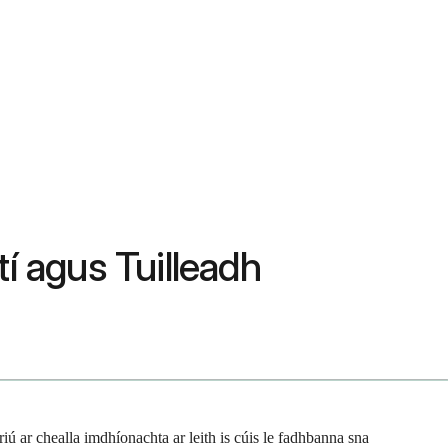
í agus Tuilleadh
riú ar chealla imdhíonachta ar leith is cúis le fadhbanna sna