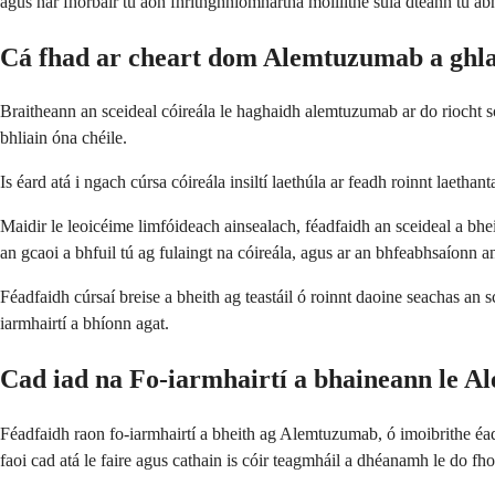
agus nár fhorbair tú aon fhrithghníomhartha moillithe sula dtéann tú abh
Cá fhad ar cheart dom Alemtuzumab a ghl
Braitheann an sceideal cóireála le haghaidh alemtuzumab ar do riocht so
bhliain óna chéile.
Is éard atá i ngach cúrsa cóireála insiltí laethúla ar feadh roinnt laethan
Maidir le leoicéime limfóideach ainsealach, féadfaidh an sceideal a bhei
an gcaoi a bhfuil tú ag fulaingt na cóireála, agus ar an bhfeabhsaíonn a
Féadfaidh cúrsaí breise a bheith ag teastáil ó roinnt daoine seachas an
iarmhairtí a bhíonn agat.
Cad iad na Fo-iarmhairtí a bhaineann le 
Féadfaidh raon fo-iarmhairtí a bheith ag Alemtuzumab, ó imoibrithe éadr
faoi cad atá le faire agus cathain is cóir teagmháil a dhéanamh le do fho