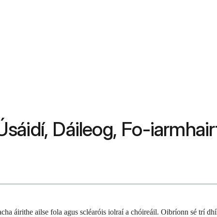
áidí, Dáileog, Fo-iarmhairt
 áirithe ailse fola agus scléaróis iolraí a chóireáil. Oibríonn sé trí dhí