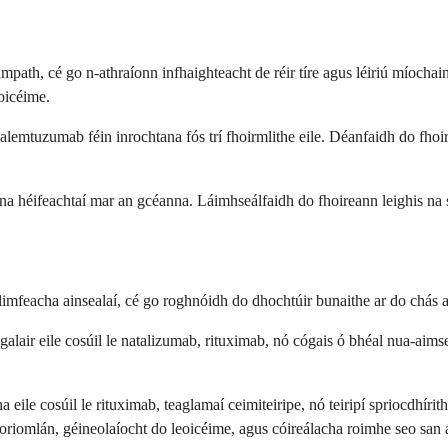
th, cé go n-athraíonn infhaighteacht de réir tíre agus léiriú míochain
oicéime.
á alemtuzumab féin inrochtana fós trí fhoirmlithe eile. Déanfaidh do fho
éifeachtaí mar an gcéanna. Láimhseálfaidh do fhoireann leighis na son
limfeacha ainsealaí, cé go roghnóidh do dhochtúir bunaithe ar do chás ar 
he galair eile cosúil le natalizumab, rituximab, nó cógais ó bhéal nua-ai
eile cosúil le rituximab, teaglamaí ceimiteiripe, nó teiripí spriocdhírith
 fhoriomlán, géineolaíocht do leoicéime, agus cóireálacha roimhe seo san