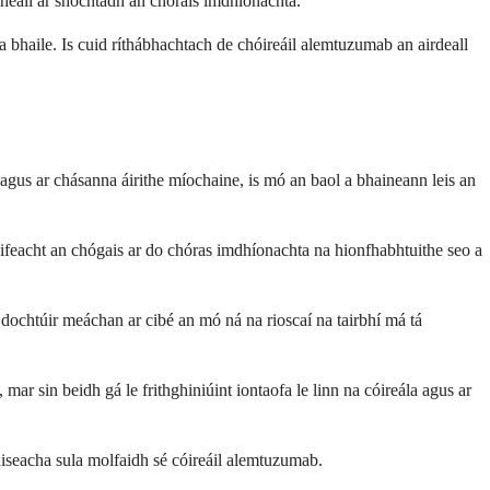
gheall ar shochtadh an chórais imdhíonachta.
sa bhaile. Is cuid ríthábhachtach de chóireáil alemtuzumab an airdeall
gus ar chásanna áirithe míochaine, is mó an baol a bhaineann leis an
éifeacht an chógais ar do chóras imdhíonachta na hionfhabhtuithe seo a
ochtúir meáchan ar cibé an mó ná na rioscaí na tairbhí má tá
mar sin beidh gá le frithghiniúint iontaofa le linn na cóireála agus ar
húiseacha sula molfaidh sé cóireáil alemtuzumab.