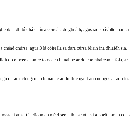
gheobhaidh tú dhá chúrsa cóireála de ghnáth, agus iad spásáilte thart ar
sa chéad chúrsa, agus 3 lá cóireála sa dara cúrsa bliain ina dhiaidh sin.
nfidh do oinceolaí an ré toirteach bunaithe ar do chomhaireamh fola, ar
o go cúramach i gcónaí bunaithe ar do fhreagairt aonair agus ar aon fo-
imeacht ama. Cuidíonn an méid seo a thuiscint leat a bheith ar an eolas