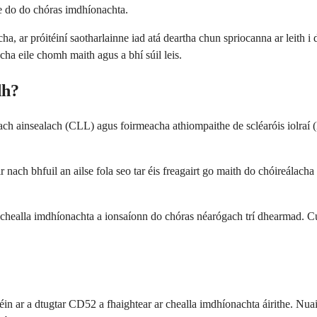
he do do chóras imdhíonachta.
a, ar próitéiní saotharlainne iad atá deartha chun spriocanna ar leith i
cha eile chomh maith agus a bhí súil leis.
dh?
ch ainsealach (CLL) agus foirmeacha athiompaithe de scléaróis iolraí (
nach bhfuil an ailse fola seo tar éis freagairt go maith do chóireálacha 
ú ar chealla imdhíonachta a ionsaíonn do chóras néarógach trí dhearmad.
éin ar a dtugtar CD52 a fhaightear ar chealla imdhíonachta áirithe. Nuai