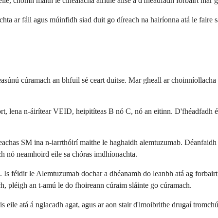
ile, chomh maith le cineálacha áirithe ailse a d'fhéadfadh forbairt mar 
ta ar fáil agus múinfidh siad duit go díreach na hairíonna atá le faire 
únú cúramach an bhfuil sé ceart duitse. Mar gheall ar choinníollacha a
t, lena n-áirítear VEID, heipitíteas B nó C, nó an eitinn. D'fhéadfadh 
eachas SM ina n-iarrthóirí maithe le haghaidh alemtuzumab. Déanfaidh d
ach nó neamhoird eile sa chóras imdhíonachta.
n. Is féidir le Alemtuzumab dochar a dhéanamh do leanbh atá ag forbairt, 
ach, pléigh an t-amú le do fhoireann cúraim sláinte go cúramach.
is eile atá á nglacadh agat, agus ar aon stair d'imoibrithe drugaí tromc