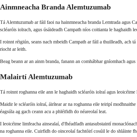
Ainmneacha Branda Alemtuzumab
Tá Alemtuzumab ar fáil faoi na hainmneacha branda Lemtrada agus Campa
scléaróis iolrach, agus úsáideadh Campath níos coitianta le haghaidh le
I roinnt réigiún, seans nach mbeidh Campath ar fáil a thuilleadh, ach t
riocht ar leith.
Beag beann ar an ainm branda, fanann an comhábhar gníomhach agus na h
Malairtí Alemtuzumab
Tá roinnt roghanna eile ann le haghaidh scléaróis iolraí agus leoicéime 
Maidir le scléaróis iolraí, áirítear ar na roghanna eile teiripí modhnait
éagsúla ag gach ceann acu a phléifidh do néareolaí leat.
I leoicéime limfeacha ainsealaí, d'fhéadfadh antasubstaintí monaclónacha 
na roghanna eile. Cuirfidh do oinceolaí fachtóirí cosúil le do shláinte