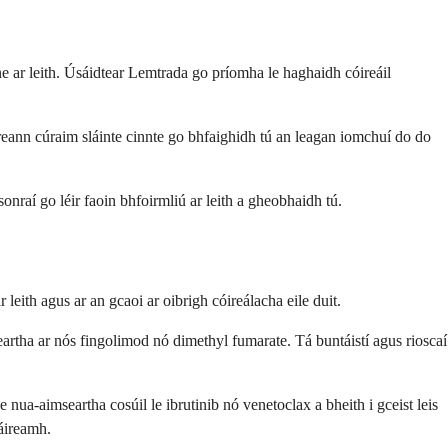
e ar leith. Úsáidtear Lemtrada go príomha le haghaidh cóireáil
ireann cúraim sláinte cinnte go bhfaighidh tú an leagan iomchuí do do
raí go léir faoin bhfoirmliú ar leith a gheobhaidh tú.
leith agus ar an gcaoi ar oibrigh cóireálacha eile duit.
mseartha ar nós fingolimod nó dimethyl fumarate. Tá buntáistí agus rioscaí
e nua-aimseartha cosúil le ibrutinib nó venetoclax a bheith i gceist leis
 áireamh.