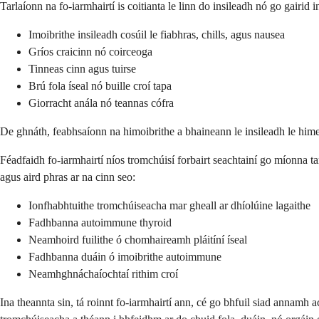
Tarlaíonn na fo-iarmhairtí is coitianta le linn do insileadh nó go gairid
Imoibrithe insileadh cosúil le fiabhras, chills, agus nausea
Gríos craicinn nó coirceoga
Tinneas cinn agus tuirse
Brú fola íseal nó buille croí tapa
Giorracht anála nó teannas cófra
De ghnáth, feabhsaíonn na himoibrithe a bhaineann le insileadh le hime
Féadfaidh fo-iarmhairtí níos tromchúisí forbairt seachtainí go míonna 
agus aird phras ar na cinn seo:
Ionfhabhtuithe tromchúiseacha mar gheall ar dhíolúine lagaithe
Fadhbanna autoimmune thyroid
Neamhoird fuilithe ó chomhaireamh pláitíní íseal
Fadhbanna duáin ó imoibrithe autoimmune
Neamhghnáchaíochtaí rithim croí
Ina theannta sin, tá roinnt fo-iarmhairtí ann, cé go bhfuil siad annam