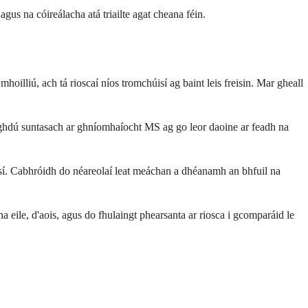
agus na cóireálacha atá triailte agat cheana féin.
lliú, ach tá rioscaí níos tromchúisí ag baint leis freisin. Mar gheall
laghdú suntasach ar ghníomhaíocht MS ag go leor daoine ar feadh na
úisí. Cabhróidh do néareolaí leat meáchan a dhéanamh an bhfuil na
eile, d'aois, agus do fhulaingt phearsanta ar riosca i gcomparáid le