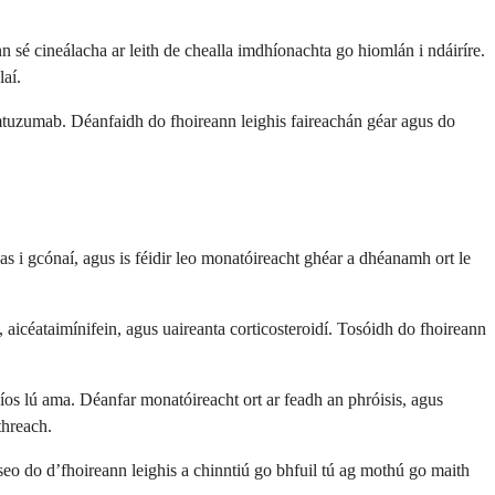
sé cineálacha ar leith de chealla imdhíonachta go hiomlán i ndáiríre.
laí.
mtuzumab. Déanfaidh do fhoireann leighis faireachán géar agus do
as i gcónaí, agus is féidir leo monatóireacht ghéar a dhéanamh ort le
aicéataimínifein, agus uaireanta corticosteroidí. Tosóidh do fhoireann
íos lú ama. Déanfar monatóireacht ort ar feadh an phróisis, agus
threach.
seo do d’fhoireann leighis a chinntiú go bhfuil tú ag mothú go maith