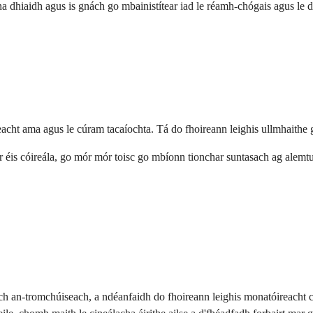
 ina dhiaidh agus is gnách go mbainistítear iad le réamh-chógais agus le 
acht ama agus le cúram tacaíochta. Tá do fhoireann leighis ullmhaithe g
tar éis cóireála, go mór mór toisc go mbíonn tionchar suntasach ag ale
h ach an-tromchúiseach, a ndéanfaidh do fhoireann leighis monatóireacht