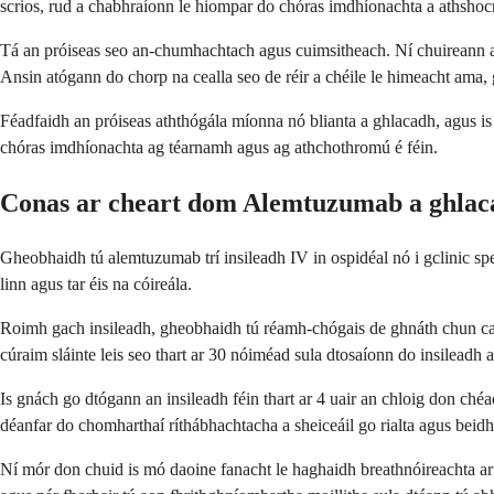
scrios, rud a chabhraíonn le hiompar do chóras imdhíonachta a athshoc
Tá an próiseas seo an-chumhachtach agus cuimsitheach. Ní chuireann an
Ansin atógann do chorp na cealla seo de réir a chéile le himeacht ama,
Féadfaidh an próiseas aththógála míonna nó blianta a ghlacadh, agus i
chóras imdhíonachta ag téarnamh agus ag athchothromú é féin.
Conas ar cheart dom Alemtuzumab a ghla
Gheobhaidh tú alemtuzumab trí insileadh IV in ospidéal nó i gclinic spei
linn agus tar éis na cóireála.
Roimh gach insileadh, gheobhaidh tú réamh-chógais de ghnáth chun cabhr
cúraim sláinte leis seo thart ar 30 nóiméad sula dtosaíonn do insileadh
Is gnách go dtógann an insileadh féin thart ar 4 uair an chloig don ché
déanfar do chomharthaí ríthábhachtacha a sheiceáil go rialta agus beidh 
Ní mór don chuid is mó daoine fanacht le haghaidh breathnóireachta ar f