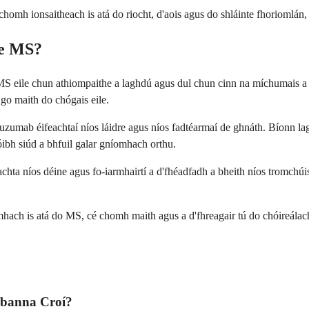
chomh ionsaitheach is atá do riocht, d'aois agus do shláinte fhoriomlán, 
le MS?
 eile chun athiompaithe a laghdú agus dul chun cinn na míchumais a mhoi
 go maith do chógais eile.
mtuzumab éifeachtaí níos láidre agus níos fadtéarmaí de ghnáth. Bíonn 
dóibh siúd a bhfuil galar gníomhach orthu.
achta níos déine agus fo-iarmhairtí a d'fhéadfadh a bheith níos tromch
ach is atá do MS, cé chomh maith agus a d'fhreagair tú do chóireálacha 
hbanna Croí?