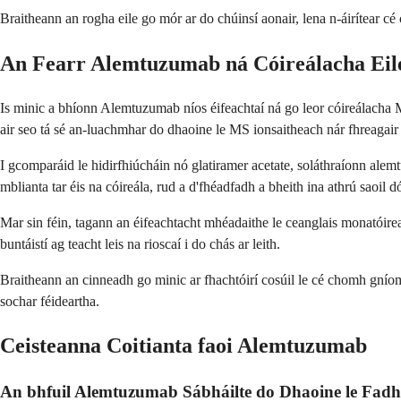
Braitheann an rogha eile go mór ar do chúinsí aonair, lena n-áirítear cé 
An Fearr Alemtuzumab ná Cóireálacha Ei
Is minic a bhíonn Alemtuzumab níos éifeachtaí ná go leor cóireálacha MS
air seo tá sé an-luachmhar do dhaoine le MS ionsaitheach nár fhreagair
I gcomparáid le hidirfhiúcháin nó glatiramer acetate, soláthraíonn ale
mblianta tar éis na cóireála, rud a d'fhéadfadh a bheith ina athrú saoil 
Mar sin féin, tagann an éifeachtacht mhéadaithe le ceanglais monatóire
buntáistí ag teacht leis na rioscaí i do chás ar leith.
Braitheann an cinneadh go minic ar fhachtóirí cosúil le cé chomh gníomh
sochar féideartha.
Ceisteanna Coitianta faoi Alemtuzumab
An bhfuil Alemtuzumab Sábháilte do Dhaoine le Fad