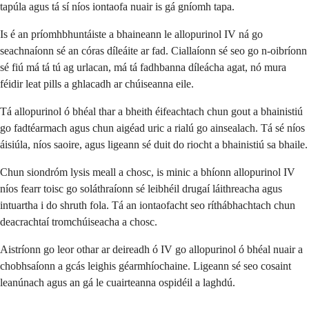
tapúla agus tá sí níos iontaofa nuair is gá gníomh tapa.
Is é an príomhbhuntáiste a bhaineann le allopurinol IV ná go
seachnaíonn sé an córas díleáite ar fad. Ciallaíonn sé seo go n-oibríonn
sé fiú má tá tú ag urlacan, má tá fadhbanna díleácha agat, nó mura
féidir leat pills a ghlacadh ar chúiseanna eile.
Tá allopurinol ó bhéal thar a bheith éifeachtach chun gout a bhainistiú
go fadtéarmach agus chun aigéad uric a rialú go ainsealach. Tá sé níos
áisiúla, níos saoire, agus ligeann sé duit do riocht a bhainistiú sa bhaile.
Chun siondróm lysis meall a chosc, is minic a bhíonn allopurinol IV
níos fearr toisc go soláthraíonn sé leibhéil drugaí láithreacha agus
intuartha i do shruth fola. Tá an iontaofacht seo ríthábhachtach chun
deacrachtaí tromchúiseacha a chosc.
Aistríonn go leor othar ar deireadh ó IV go allopurinol ó bhéal nuair a
chobhsaíonn a gcás leighis géarmhíochaine. Ligeann sé seo cosaint
leanúnach agus an gá le cuairteanna ospidéil a laghdú.