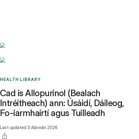
Benchmarks
Stories
FAQ
Sign up / Log in
HEALTH LIBRARY
Cad is Allopurinol (Bealach
Intréitheach) ann: Úsáidí, Dáileog,
Fo-iarmhairtí agus Tuilleadh
Last updated
3 Aibreán 2026