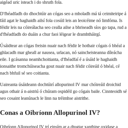
aigéad uric isteach i do shruth fola.
D'fhéadfadh do dhochtúir an cógas seo a mholadh má tá ceimiteiripe á
fáil agat le haghaidh ailsí fola cosúil leis an leoicéime nó limfóma. Is
féidir leis na cóireálacha seo cealla ailse a bhriseadh síos go tapa, rud a
d'fhéadfadh do duáin a chur faoi léigear le dramhtháirgí.
Úsáidtear an cógas freisin nuair nach féidir le hothair cógais ó bhéal a
ghlacadh mar gheall ar nausea, urlacan, nó saincheisteanna díleácha
eile. I gcásanna neamhchoitianta, d'fhéadfaí é a úsáid le haghaidh
ionsaithe tromchúiseacha gout nuair nach féidir cóireáil ó bhéal, cé
nach bhfuil sé seo coitianta.
Uaireanta úsáideann dochtúirí allopurinol IV mar chóireáil droichid
agus othair á n-aistriú ó chúram ospidéil go cógais baile. Cinnteoidh sé
seo cosaint leanúnach le linn na tréimhse aistrithe.
Conas a Oibríonn Allopurinol IV?
Oibríonn Allopurinol IV trí einsím ar a dtugtar xanthine oxidase a