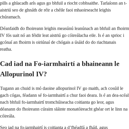
pills a ghlacadh arís agus go bhfuil a riocht cobhsaithe. Tarlaíonn an t-
aistriú seo de ghnáth de réir a chéile faoi mhaoirseacht leighis
chúramach.
Déanfaidh do fhoireann leighis measúnú leanúnach an bhfuil an fhoirm
IV fós uait nó an féidir leat aistriú go cóireálacha eile. Is é an sprioc i
gcónaí an fhoirm is oiriúnaí de chógais a úsáid do do riachtanais
reatha.
Cad iad na Fo-iarmhairtí a bhaineann le
Allopurinol IV?
Tugann an chuid is mó daoine allopurinol IV go maith, ach cosúil le
gach cógas, féadann sé fo-iarmhairtí a chur faoi deara. Is é an dea-scéal
nach bhfuil fo-iarmhairtí tromchúiseacha coitianta go leor, agus
déanann do fhoireann cúraim sláinte monatóireacht ghéar ort le linn na
cóireála.
Seo iad na fo-iarmhairtí is coitianta a d’fhéadfá a fháil, agus