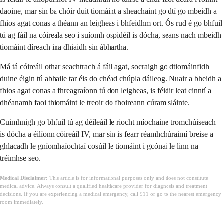
daoine, mar sin ba chóir duit tiomáint a sheachaint go dtí go mbeidh a
fhios agat conas a théann an leigheas i bhfeidhm ort. Ós rud é go bhfuil
tú ag fáil na cóireála seo i suíomh ospidéil is dócha, seans nach mbeidh
tiomáint díreach ina dhiaidh sin ábhartha.
Má tá cóireáil othar seachtrach á fáil agat, socraigh go dtiomáinfidh
duine éigin tú abhaile tar éis do chéad chúpla dáileog. Nuair a bheidh a
fhios agat conas a fhreagraíonn tú don leigheas, is féidir leat cinntí a
dhéanamh faoi thiomáint le treoir do fhoireann cúram sláinte.
Cuimhnigh go bhfuil tú ag déileáil le riocht míochaine tromchúiseach
is dócha a éilíonn cóireáil IV, mar sin is fearr réamhchúraimí breise a
ghlacadh le gníomhaíochtaí cosúil le tiomáint i gcónaí le linn na
tréimhse seo.
Medical Disclaimer:
This article is for informational purposes only and does not constitute
medical advice. Always consult a qualified healthcare provider for diagnosis and treatment
decisions. If you are experiencing a medical emergency, call 911 or go to the nearest emergency
room immediately.