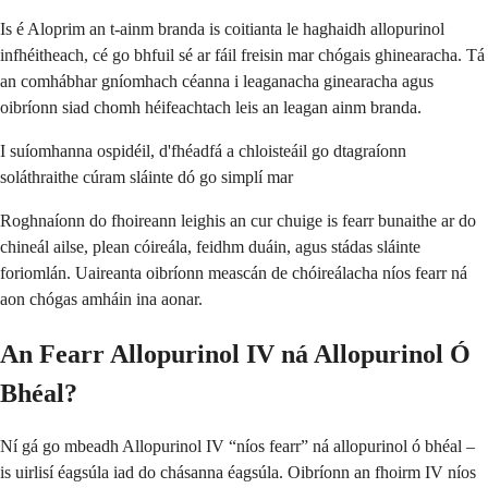
Is é Aloprim an t-ainm branda is coitianta le haghaidh allopurinol
infhéitheach, cé go bhfuil sé ar fáil freisin mar chógais ghinearacha. Tá
an comhábhar gníomhach céanna i leaganacha ginearacha agus
oibríonn siad chomh héifeachtach leis an leagan ainm branda.
I suíomhanna ospidéil, d'fhéadfá a chloisteáil go dtagraíonn
soláthraithe cúram sláinte dó go simplí mar
Roghnaíonn do fhoireann leighis an cur chuige is fearr bunaithe ar do
chineál ailse, plean cóireála, feidhm duáin, agus stádas sláinte
foriomlán. Uaireanta oibríonn meascán de chóireálacha níos fearr ná
aon chógas amháin ina aonar.
An Fearr Allopurinol IV ná Allopurinol Ó
Bhéal?
Ní gá go mbeadh Allopurinol IV “níos fearr” ná allopurinol ó bhéal –
is uirlisí éagsúla iad do chásanna éagsúla. Oibríonn an fhoirm IV níos