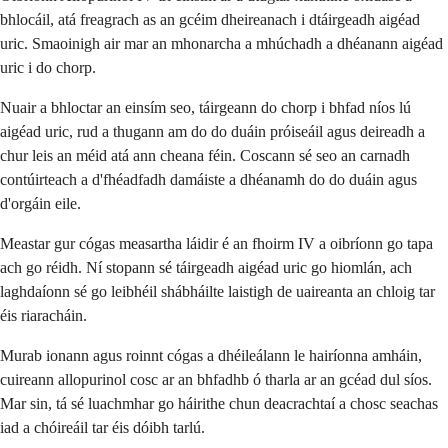
bhlocáil, atá freagrach as an gcéim dheireanach i dtáirgeadh aigéad
uric. Smaoinigh air mar an mhonarcha a mhúchadh a dhéanann aigéad
uric i do chorp.
Nuair a bhloctar an einsím seo, táirgeann do chorp i bhfad níos lú
aigéad uric, rud a thugann am do do duáin próiseáil agus deireadh a
chur leis an méid atá ann cheana féin. Coscann sé seo an carnadh
contúirteach a d'fhéadfadh damáiste a dhéanamh do do duáin agus
d'orgáin eile.
Meastar gur cógas measartha láidir é an fhoirm IV a oibríonn go tapa
ach go réidh. Ní stopann sé táirgeadh aigéad uric go hiomlán, ach
laghdaíonn sé go leibhéil shábháilte laistigh de uaireanta an chloig tar
éis riaracháin.
Murab ionann agus roinnt cógas a dhéileálann le hairíonna amháin,
cuireann allopurinol cosc ar an bhfadhb ó tharla ar an gcéad dul síos.
Mar sin, tá sé luachmhar go háirithe chun deacrachtaí a chosc seachas
iad a chóireáil tar éis dóibh tarlú.