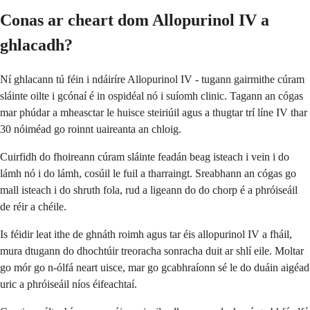
Conas ar cheart dom Allopurinol IV a
ghlacadh?
Ní ghlacann tú féin i ndáiríre Allopurinol IV - tugann gairmithe cúram
sláinte oilte i gcónaí é in ospidéal nó i suíomh clinic. Tagann an cógas
mar phúdar a mheasctar le huisce steiriúil agus a thugtar trí líne IV thar
30 nóiméad go roinnt uaireanta an chloig.
Cuirfidh do fhoireann cúram sláinte feadán beag isteach i vein i do
lámh nó i do lámh, cosúil le fuil a tharraingt. Sreabhann an cógas go
mall isteach i do shruth fola, rud a ligeann do do chorp é a phróiseáil
de réir a chéile.
Is féidir leat ithe de ghnáth roimh agus tar éis allopurinol IV a fháil,
mura dtugann do dhochtúir treoracha sonracha duit ar shlí eile. Moltar
go mór go n-ólfá neart uisce, mar go gcabhraíonn sé le do duáin aigéad
uric a phróiseáil níos éifeachtaí.