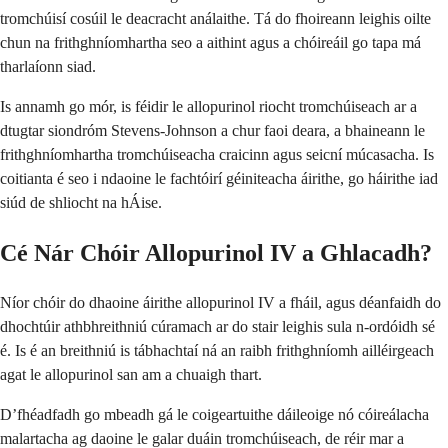
tromchúisí cosúil le deacracht análaithe. Tá do fhoireann leighis oilte
chun na frithghníomhartha seo a aithint agus a chóireáil go tapa má
tharlaíonn siad.
Is annamh go mór, is féidir le allopurinol riocht tromchúiseach ar a
dtugtar siondróm Stevens-Johnson a chur faoi deara, a bhaineann le
frithghníomhartha tromchúiseacha craicinn agus seicní múcasacha. Is
coitianta é seo i ndaoine le fachtóirí géiniteacha áirithe, go háirithe iad
siúd de shliocht na hÁise.
Cé Nár Chóir Allopurinol IV a Ghlacadh?
Níor chóir do dhaoine áirithe allopurinol IV a fháil, agus déanfaidh do
dhochtúir athbhreithniú cúramach ar do stair leighis sula n-ordóidh sé
é. Is é an breithniú is tábhachtaí ná an raibh frithghníomh ailléirgeach
agat le allopurinol san am a chuaigh thart.
D’fhéadfadh go mbeadh gá le coigeartuithe dáileoige nó cóireálacha
malartacha ag daoine le galar duáin tromchúiseach, de réir mar a