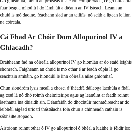
Go ginearálta, bíonn an próiseas insileadh compordach, cé go bhféadfá
fuar beag a mhothú i do lámh áit a dtéann an IV isteach. Léann an
chuid is mó daoine, féachann siad ar an teilifís, nó scíth a ligean le linn
na cóireála.
Cá Fhad Ar Chóir Dom Allopurinol IV a
Ghlacadh?
Braitheann fad na cóireála allopurinol IV go hiomlán ar do staid leighis
shonrach. Faigheann an chuid is mó othar é ar feadh cúpla lá go
seachtain amháin, go hiondúil le linn cóireála ailse gníomhaí.
Chun siondróm lysis meall a chosc, d’fhéadfá dáileoga laethúla a fháil
ag tosú lá nó dhó roimh cheimiteiripe agus ag leanúint ar feadh roinnt
laethanta ina dhiaidh sin. Déanfaidh do dhochtúir monatóireacht ar do
leibhéil aigéad uric trí thástálacha fola chun a chinneadh cathain is
sábháilte stopadh.
Aistríonn roinnt othar ó IV go allopurinol ó bhéal a luaithe is féidir leo