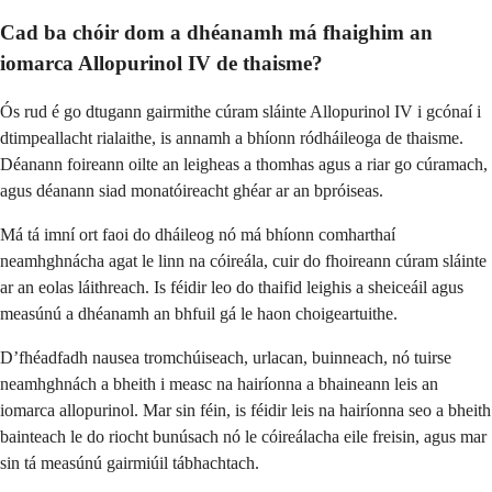
Cad ba chóir dom a dhéanamh má fhaighim an
iomarca Allopurinol IV de thaisme?
Ós rud é go dtugann gairmithe cúram sláinte Allopurinol IV i gcónaí i
dtimpeallacht rialaithe, is annamh a bhíonn ródháileoga de thaisme.
Déanann foireann oilte an leigheas a thomhas agus a riar go cúramach,
agus déanann siad monatóireacht ghéar ar an bpróiseas.
Má tá imní ort faoi do dháileog nó má bhíonn comharthaí
neamhghnácha agat le linn na cóireála, cuir do fhoireann cúram sláinte
ar an eolas láithreach. Is féidir leo do thaifid leighis a sheiceáil agus
measúnú a dhéanamh an bhfuil gá le haon choigeartuithe.
D’fhéadfadh nausea tromchúiseach, urlacan, buinneach, nó tuirse
neamhghnách a bheith i measc na hairíonna a bhaineann leis an
iomarca allopurinol. Mar sin féin, is féidir leis na hairíonna seo a bheith
bainteach le do riocht bunúsach nó le cóireálacha eile freisin, agus mar
sin tá measúnú gairmiúil tábhachtach.