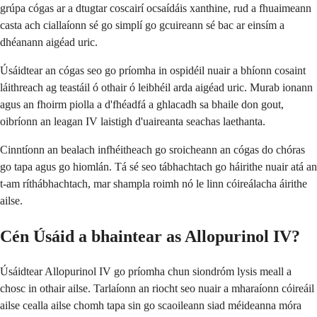
grúpa cógas ar a dtugtar coscairí ocsaídáis xanthine, rud a fhuaimeann
casta ach ciallaíonn sé go simplí go gcuireann sé bac ar einsím a
dhéanann aigéad uric.
Úsáidtear an cógas seo go príomha in ospidéil nuair a bhíonn cosaint
láithreach ag teastáil ó othair ó leibhéil arda aigéad uric. Murab ionann
agus an fhoirm piolla a d'fhéadfá a ghlacadh sa bhaile don gout,
oibríonn an leagan IV laistigh d'uaireanta seachas laethanta.
Cinntíonn an bealach infhéitheach go sroicheann an cógas do chóras
go tapa agus go hiomlán. Tá sé seo tábhachtach go háirithe nuair atá an
t-am ríthábhachtach, mar shampla roimh nó le linn cóireálacha áirithe
ailse.
Cén Úsáid a bhaintear as Allopurinol IV?
Úsáidtear Allopurinol IV go príomha chun siondróm lysis meall a
chosc in othair ailse. Tarlaíonn an riocht seo nuair a mharaíonn cóireáil
ailse cealla ailse chomh tapa sin go scaoileann siad méideanna móra