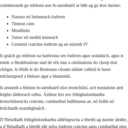
cuimhneamh go mbíonn aon fo-iarmhairtí ar bith ag go leor daoine:
Nausea nó buinneach éadrom
Tinneas cinn
Meadhrán
Tuirse nó mothú tuirseach
Greannú craicinn éadrom ag an suíomh IV
Is gnách go mbíonn na hairíonna seo éadrom agus sealadach, agus is
minic a fheabhsaíonn siad de réir mar a oiriúnaíonn do chorp don
chógas. Is féidir le do fhoireann cúraim sláinte cabhrú le haon
míchompord a bhíonn agat a bhainistiú.
Is annamh a bhíonn fo-iarmhairtí níos tromchúisí, ach teastaíonn aird
leighis láithreach orthu. Áirítear leis seo frithghníomhartha
tromchúiseacha craicinn, comharthaí fadhbanna ae, nó fuiliú nó
brúchtadh neamhghnách.
D’fhéadfadh frithghníomhartha ailléirgeacha a bheith ag daoine áirithe,
a d’fhéadfadh a bheith idir gríos éadrom craicinn agus comharthaí níos