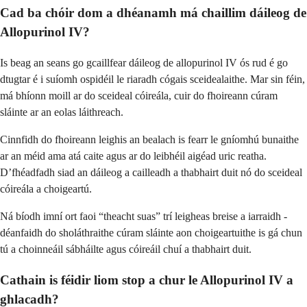
Cad ba chóir dom a dhéanamh má chaillim dáileog de
Allopurinol IV?
Is beag an seans go gcaillfear dáileog de allopurinol IV ós rud é go
dtugtar é i suíomh ospidéil le riaradh cógais sceidealaithe. Mar sin féin,
má bhíonn moill ar do sceideal cóireála, cuir do fhoireann cúram
sláinte ar an eolas láithreach.
Cinnfidh do fhoireann leighis an bealach is fearr le gníomhú bunaithe
ar an méid ama atá caite agus ar do leibhéil aigéad uric reatha.
D’fhéadfadh siad an dáileog a cailleadh a thabhairt duit nó do sceideal
cóireála a choigeartú.
Ná bíodh imní ort faoi “theacht suas” trí leigheas breise a iarraidh -
déanfaidh do sholáthraithe cúram sláinte aon choigeartuithe is gá chun
tú a choinneáil sábháilte agus cóireáil chuí a thabhairt duit.
Cathain is féidir liom stop a chur le Allopurinol IV a
ghlacadh?