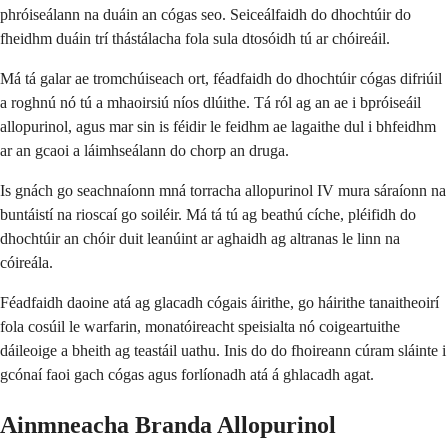
phróiseálann na duáin an cógas seo. Seiceálfaidh do dhochtúir do
fheidhm duáin trí thástálacha fola sula dtosóidh tú ar chóireáil.
Má tá galar ae tromchúiseach ort, féadfaidh do dhochtúir cógas difriúil
a roghnú nó tú a mhaoirsiú níos dlúithe. Tá ról ag an ae i bpróiseáil
allopurinol, agus mar sin is féidir le feidhm ae lagaithe dul i bhfeidhm
ar an gcaoi a láimhseálann do chorp an druga.
Is gnách go seachnaíonn mná torracha allopurinol IV mura sáraíonn na
buntáistí na rioscaí go soiléir. Má tá tú ag beathú cíche, pléifidh do
dhochtúir an chóir duit leanúint ar aghaidh ag altranas le linn na
cóireála.
Féadfaidh daoine atá ag glacadh cógais áirithe, go háirithe tanaitheoirí
fola cosúil le warfarin, monatóireacht speisialta nó coigeartuithe
dáileoige a bheith ag teastáil uathu. Inis do do fhoireann cúram sláinte i
gcónaí faoi gach cógas agus forlíonadh atá á ghlacadh agat.
Ainmneacha Branda Allopurinol