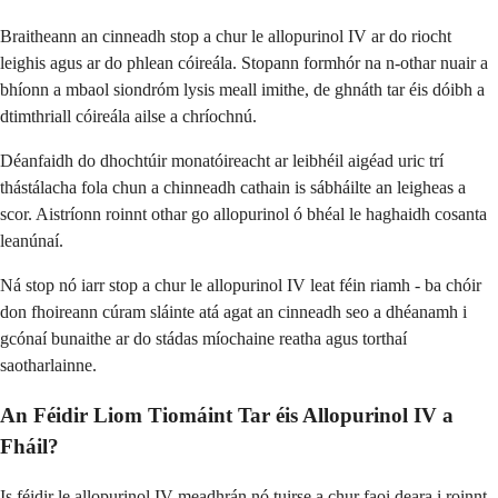
Braitheann an cinneadh stop a chur le allopurinol IV ar do riocht
leighis agus ar do phlean cóireála. Stopann formhór na n-othar nuair a
bhíonn a mbaol siondróm lysis meall imithe, de ghnáth tar éis dóibh a
dtimthriall cóireála ailse a chríochnú.
Déanfaidh do dhochtúir monatóireacht ar leibhéil aigéad uric trí
thástálacha fola chun a chinneadh cathain is sábháilte an leigheas a
scor. Aistríonn roinnt othar go allopurinol ó bhéal le haghaidh cosanta
leanúnaí.
Ná stop nó iarr stop a chur le allopurinol IV leat féin riamh - ba chóir
don fhoireann cúram sláinte atá agat an cinneadh seo a dhéanamh i
gcónaí bunaithe ar do stádas míochaine reatha agus torthaí
saotharlainne.
An Féidir Liom Tiomáint Tar éis Allopurinol IV a
Fháil?
Is féidir le allopurinol IV meadhrán nó tuirse a chur faoi deara i roinnt