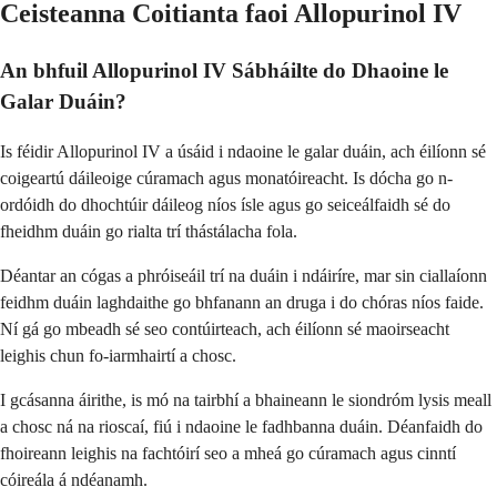
Ceisteanna Coitianta faoi Allopurinol IV
An bhfuil Allopurinol IV Sábháilte do Dhaoine le
Galar Duáin?
Is féidir Allopurinol IV a úsáid i ndaoine le galar duáin, ach éilíonn sé
coigeartú dáileoige cúramach agus monatóireacht. Is dócha go n-
ordóidh do dhochtúir dáileog níos ísle agus go seiceálfaidh sé do
fheidhm duáin go rialta trí thástálacha fola.
Déantar an cógas a phróiseáil trí na duáin i ndáiríre, mar sin ciallaíonn
feidhm duáin laghdaithe go bhfanann an druga i do chóras níos faide.
Ní gá go mbeadh sé seo contúirteach, ach éilíonn sé maoirseacht
leighis chun fo-iarmhairtí a chosc.
I gcásanna áirithe, is mó na tairbhí a bhaineann le siondróm lysis meall
a chosc ná na rioscaí, fiú i ndaoine le fadhbanna duáin. Déanfaidh do
fhoireann leighis na fachtóirí seo a mheá go cúramach agus cinntí
cóireála á ndéanamh.