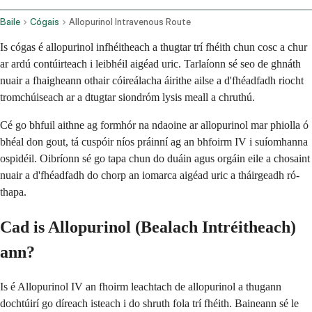
Baile
Cógais
Allopurinol Intravenous Route
Is cógas é allopurinol infhéitheach a thugtar trí fhéith chun cosc a chur
ar ardú contúirteach i leibhéil aigéad uric. Tarlaíonn sé seo de ghnáth
nuair a fhaigheann othair cóireálacha áirithe ailse a d'fhéadfadh riocht
tromchúiseach ar a dtugtar siondróm lysis meall a chruthú.
Cé go bhfuil aithne ag formhór na ndaoine ar allopurinol mar phiolla ó
bhéal don gout, tá cuspóir níos práinní ag an bhfoirm IV i suíomhanna
ospidéil. Oibríonn sé go tapa chun do duáin agus orgáin eile a chosaint
nuair a d'fhéadfadh do chorp an iomarca aigéad uric a tháirgeadh ró-
thapa.
Cad is Allopurinol (Bealach Intréitheach)
ann?
Is é Allopurinol IV an fhoirm leachtach de allopurinol a thugann
dochtúirí go díreach isteach i do shruth fola trí fhéith. Baineann sé le