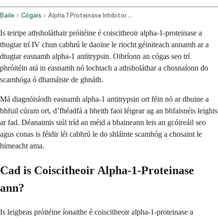
Baile
Cógais
Alpha 1 Proteinase Inhibitor Human Intravenous Route
Is teiripe athsholáthair próitéine é coiscitheoir alpha-1-proteinase a
thugtar trí IV chun cabhrú le daoine le riocht géiniteach annamh ar a
dtugtar easnamh alpha-1 antitrypsin. Oibríonn an cógas seo trí
phróitéin atá in easnamh nó lochtach a athsholáthar a chosnaíonn do
scamhóga ó dhamáiste de ghnáth.
Má diagnóisíodh easnamh alpha-1 antitrypsin ort féin nó ar dhuine a
bhfuil cúram ort, d’fhéadfá a bheith faoi léigear ag an bhfaisnéis leighis
ar fad. Déanaimis siúl tríd an méid a bhaineann leis an gcóireáil seo
agus conas is féidir léi cabhrú le do shláinte scamhóg a chosaint le
himeacht ama.
Cad is Coiscitheoir Alpha-1-Proteinase
ann?
Is leigheas próitéine íonaithe é coiscitheoir alpha-1-proteinase a