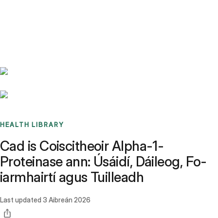
Benchmarks
Stories
FAQ
Sign up / Log in
HEALTH LIBRARY
Cad is Coiscitheoir Alpha-1-
Proteinase ann: Úsáidí, Dáileog, Fo-
iarmhairtí agus Tuilleadh
Last updated
3 Aibreán 2026