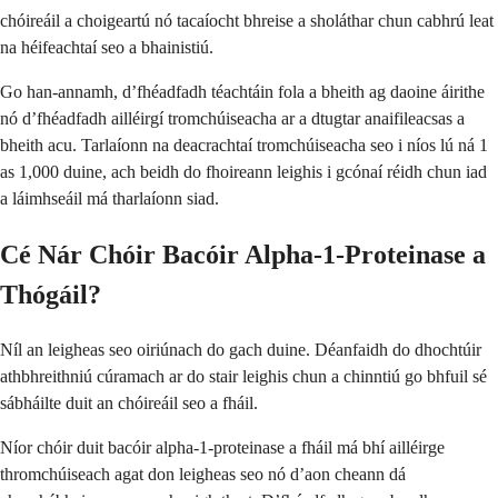
chóireáil a choigeartú nó tacaíocht bhreise a sholáthar chun cabhrú leat
na héifeachtaí seo a bhainistiú.
Go han-annamh, d’fhéadfadh téachtáin fola a bheith ag daoine áirithe
nó d’fhéadfadh ailléirgí tromchúiseacha ar a dtugtar anaifileacsas a
bheith acu. Tarlaíonn na deacrachtaí tromchúiseacha seo i níos lú ná 1
as 1,000 duine, ach beidh do fhoireann leighis i gcónaí réidh chun iad
a láimhseáil má tharlaíonn siad.
Cé Nár Chóir Bacóir Alpha-1-Proteinase a
Thógáil?
Níl an leigheas seo oiriúnach do gach duine. Déanfaidh do dhochtúir
athbhreithniú cúramach ar do stair leighis chun a chinntiú go bhfuil sé
sábháilte duit an chóireáil seo a fháil.
Níor chóir duit bacóir alpha-1-proteinase a fháil má bhí ailléirge
thromchúiseach agat don leigheas seo nó d’aon cheann dá