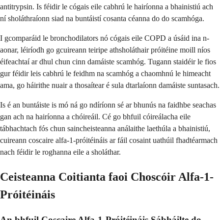
antitrypsin. Is féidir le cógais eile cabhrú le hairíonna a bhainistiú ach
ní sholáthraíonn siad na buntáistí cosanta céanna do do scamhóga.
I gcomparáid le bronchodilators nó cógais eile COPD a úsáid ina n-
aonar, léiríodh go gcuireann teiripe athsholáthair próitéine moill níos
éifeachtaí ar dhul chun cinn damáiste scamhóg. Tugann staidéir le fios
gur féidir leis cabhrú le feidhm na scamhóg a chaomhnú le himeacht
ama, go háirithe nuair a thosaítear é sula dtarlaíonn damáiste suntasach.
Is é an buntáiste is mó ná go ndíríonn sé ar bhunús na faidhbe seachas
gan ach na hairíonna a chóireáil. Cé go bhfuil cóireálacha eile
tábhachtach fós chun saincheisteanna análaithe laethúla a bhainistiú,
cuireann coscaire alfa-1-próitéináis ar fáil cosaint uathúil fhadtéarmach
nach féidir le roghanna eile a sholáthar.
Ceisteanna Coitianta faoi Choscóir Alfa-1-
Próitéináis
An bhfuil Coscaire Alfa-1-Próitéináis Sábháilte do