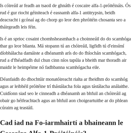
Is cóireáil ar feadh an tsaoil de ghnáth é coscaire alfa-1-próitéináis. Ós
rud é gur riocht géiniteach é easnamh alfa-1 antitrypsin, beidh
deacracht i gcónaí ag do chorp go leor den phróitéin chosanta seo a
tháirgeadh leis féin.
Is é an sprioc cosaint chomhsheasmhach a choinneáil do do scamhóga
thar go leor blianta. Má stopann tú an chóireáil, ligfidh tú d'einsímí
díobhálacha damáiste a dhéanamh arís do do fhíochán scamhógach,
rud a d'fhéadfadh dul chun cinn níos tapúla a bheith mar thoradh air
maidir le heimpéime nó fadhbanna scamhógacha eile.
Déanfaidh do dhochtúir monatóireacht rialta ar fheidhm do scamhóg
agus ar leibhéil próitéine trí thástálacha fola agus tástálacha análaithe.
Cuidíonn siad seo le cinneadh a dhéanamh an bhfuil an chóireáil ag
obair go héifeachtach agus an bhfuil aon choigeartuithe ar do phlean
cúraim ag teastáil.
Cad iad na Fo-iarmhairtí a bhaineann le