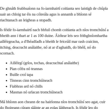
De ghnáth feabhsaíonn na fo-iarmhairtí coitianta seo laistigh de chúpla
uair an chloig tar éis na cóireála agus is annamh a bhíonn sé
riachtanach an leigheas a stopadh.
Is féidir fo-iarmhairtí nach bhfuil chomh coitianta ach níos tromchúisí a
bheith ann i thart ar 1 as 100 duine. Áirítear leis seo frithghníomhartha
ailléirgeacha, a d'fhéadfadh a bheith le feiceáil mar rash craicinn,
itching, deacracht análaithe, nó at ar d'aghaidh, do bhéil, nó do
scornach.
Ailléirgí (gríos, tochas, deacrachtaí análaithe)
Pian cófra nó teannas
Buille croí tapa
Tinneas cinn tromchúiseach
Fiabhras ard nó chills
Masmas nó urlacan tromchúiseach
Má bhíonn aon cheann de na hairíonna níos tromchúisí seo agat, cuir
do fhoireann cúram sláinte ar an eolas láithreach. Is féidir leo do