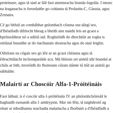
proteinase, agus tá siad ar fáil faoi ainmneacha branda éagsúla. I measc
na leaganacha is forordaithe go coitianta tá Prolastin-C, Glassia, agus
Zemaira.
Cé go bhfuil an comhábhar gníomhach céanna sna táirgí seo,
d'fhéadfadh difríocht bheag a bheith ann maidir leis an gcaoi a
bpróiseáiltear nó a ndíriú iad. Roghnóidh do dhochtúir an rogha is
oiriúnaí bunaithe ar do riachtanais shonracha agus do stair leighis.
Oibríonn na cógais seo go léir ar an gcaoi chéanna agus tá
éifeachtúlacht inchomparáide acu. Má bhíonn ort aistriú idir brandaí ar
chúis ar bith, treoróidh do fhoireann cúram sláinte tú tríd an aistriú go
sábháilte.
Malairtí ar Choscóir Alfa-1-Próitéináis
Faoi láthair, is é coscóir alfa-1-próitéináis IV an phríomhchóireáil le
haghaidh easnamh alfa-1 antitrypsin. Mar sin féin, tá taighdeoirí ag
obair ar mhodhanna seachadta malartacha a fhorbairt a d'fhéadfadh a