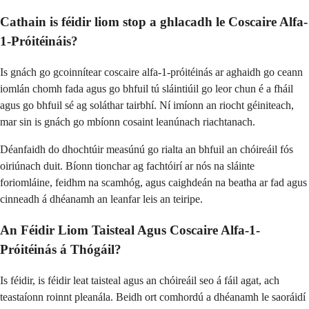
Cathain is féidir liom stop a ghlacadh le Coscaire Alfa-
1-Próitéináis?
Is gnách go gcoinnítear coscaire alfa-1-próitéinás ar aghaidh go ceann
iomlán chomh fada agus go bhfuil tú sláintiúil go leor chun é a fháil
agus go bhfuil sé ag soláthar tairbhí. Ní imíonn an riocht géiniteach,
mar sin is gnách go mbíonn cosaint leanúnach riachtanach.
Déanfaidh do dhochtúir measúnú go rialta an bhfuil an chóireáil fós
oiriúnach duit. Bíonn tionchar ag fachtóirí ar nós na sláinte
foriomláine, feidhm na scamhóg, agus caighdeán na beatha ar fad agus
cinneadh á dhéanamh an leanfar leis an teiripe.
An Féidir Liom Taisteal Agus Coscaire Alfa-1-
Próitéinás á Thógáil?
Is féidir, is féidir leat taisteal agus an chóireáil seo á fáil agat, ach
teastaíonn roinnt pleanála. Beidh ort comhordú a dhéanamh le saoráidí