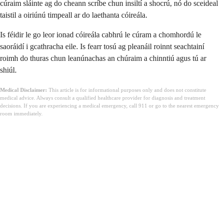
cúraim sláinte ag do cheann scríbe chun insiltí a shocrú, nó do sceideal
taistil a oiriúnú timpeall ar do laethanta cóireála.
Is féidir le go leor ionad cóireála cabhrú le cúram a chomhordú le
saoráidí i gcathracha eile. Is fearr tosú ag pleanáil roinnt seachtainí
roimh do thuras chun leanúnachas an chúraim a chinntiú agus tú ar
shiúl.
Medical Disclaimer:
This article is for informational purposes only and does not constitute
medical advice. Always consult a qualified healthcare provider for diagnosis and treatment
decisions. If you are experiencing a medical emergency, call 911 or go to the nearest emergency
room immediately.