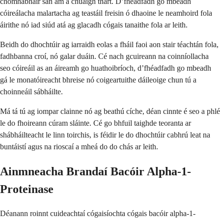
chomhábhair san am a chuaigh thart. D’fhéadfadh go mbeadh
cóireálacha malartacha ag teastáil freisin ó dhaoine le neamhoird fola
áirithe nó iad siúd atá ag glacadh cógais tanaithe fola ar leith.
Beidh do dhochtúir ag iarraidh eolas a fháil faoi aon stair téachtán fola,
fadhbanna croí, nó galar duáin. Cé nach gcuireann na coinníollacha
seo cóireáil as an áireamh go huathoibríoch, d’fhéadfadh go mbeadh
gá le monatóireacht bhreise nó coigeartuithe dáileoige chun tú a
choinneáil sábháilte.
Má tá tú ag iompar clainne nó ag beathú cíche, déan cinnte é seo a phlé
le do fhoireann cúram sláinte. Cé go bhfuil taighde teoranta ar
shábháilteacht le linn toirchis, is féidir le do dhochtúir cabhrú leat na
buntáistí agus na rioscaí a mheá do do chás ar leith.
Ainmneacha Brandaí Bacóir Alpha-1-
Proteinase
Déanann roinnt cuideachtaí cógaisíochta cógais bacóir alpha-1-