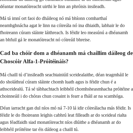
déantar monatóireacht uirthi le linn an phróisis insileadh.
Má tá imní ort faoi do dháileog nó má bhíonn comharthaí
neamhghnácha agat le linn na cóireála nó ina dhiaidh, labhair le do
fhoireann cúram sláinte láithreach. Is féidir leo measúnú a dhéanamh
an bhfuil gá le monatóireacht nó cóireáil bhreise.
Cad ba chóir dom a dhéanamh má chaillim dáileog de
Choscóir Alfa-1-Próitéináis?
Má chaill tú d’insileadh seachtainiúil sceidealaithe, déan teagmháil le
do sholáthraí cúram sláinte chomh luath agus is féidir chun é a
athsceidealú. Tá sé tábhachtach leibhéil chomhsheasmhacha próitéine a
choinneáil i do chóras chun cosaint is fearr a fháil ar na scamhóga.
Déan iarracht gan dul níos mó ná 7-10 lá idir cóireálacha más féidir. Is
féidir le do fhoireann leighis cabhrú leat filleadh ar do sceideal rialta
agus féadfaidh siad monatóireacht níos dlúithe a dhéanamh ar do
leibhéil próitéine tar éis dáileog a chaill tú.