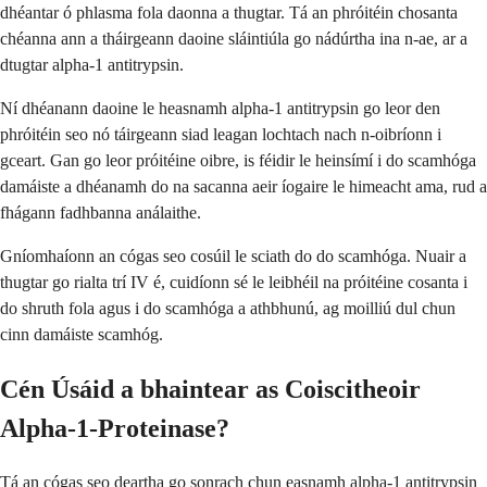
dhéantar ó phlasma fola daonna a thugtar. Tá an phróitéin chosanta
chéanna ann a tháirgeann daoine sláintiúla go nádúrtha ina n-ae, ar a
dtugtar alpha-1 antitrypsin.
Ní dhéanann daoine le heasnamh alpha-1 antitrypsin go leor den
phróitéin seo nó táirgeann siad leagan lochtach nach n-oibríonn i
gceart. Gan go leor próitéine oibre, is féidir le heinsímí i do scamhóga
damáiste a dhéanamh do na sacanna aeir íogaire le himeacht ama, rud a
fhágann fadhbanna análaithe.
Gníomhaíonn an cógas seo cosúil le sciath do do scamhóga. Nuair a
thugtar go rialta trí IV é, cuidíonn sé le leibhéil na próitéine cosanta i
do shruth fola agus i do scamhóga a athbhunú, ag moilliú dul chun
cinn damáiste scamhóg.
Cén Úsáid a bhaintear as Coiscitheoir
Alpha-1-Proteinase?
Tá an cógas seo deartha go sonrach chun easnamh alpha-1 antitrypsin