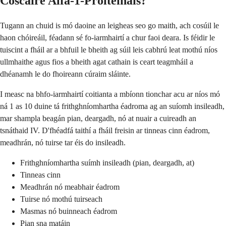
Coscaire Alfa-1-Próitéináis?
Tugann an chuid is mó daoine an leigheas seo go maith, ach cosúil le
haon chóireáil, féadann sé fo-iarmhairtí a chur faoi deara. Is féidir le
tuiscint a fháil ar a bhfuil le bheith ag súil leis cabhrú leat mothú níos
ullmhaithe agus fios a bheith agat cathain is ceart teagmháil a
dhéanamh le do fhoireann cúraim sláinte.
I measc na bhfo-iarmhairtí coitianta a mbíonn tionchar acu ar níos mó
ná 1 as 10 duine tá frithghníomhartha éadroma ag an suíomh insileadh,
mar shampla beagán pian, deargadh, nó at nuair a cuireadh an
tsnáthaid IV. D'fhéadfá taithí a fháil freisin ar tinneas cinn éadrom,
meadhrán, nó tuirse tar éis do insileadh.
Frithghníomhartha suímh insileadh (pian, deargadh, at)
Tinneas cinn
Meadhrán nó meabhair éadrom
Tuirse nó mothú tuirseach
Masmas nó buinneach éadrom
Pian sna matáin