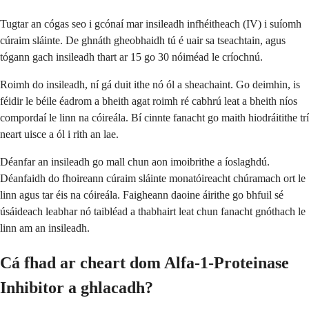
Tugtar an cógas seo i gcónaí mar insileadh infhéitheach (IV) i suíomh
cúraim sláinte. De ghnáth gheobhaidh tú é uair sa tseachtain, agus
tógann gach insileadh thart ar 15 go 30 nóiméad le críochnú.
Roimh do insileadh, ní gá duit ithe nó ól a sheachaint. Go deimhin, is
féidir le béile éadrom a bheith agat roimh ré cabhrú leat a bheith níos
compordaí le linn na cóireála. Bí cinnte fanacht go maith hiodráitithe trí
neart uisce a ól i rith an lae.
Déanfar an insileadh go mall chun aon imoibrithe a íoslaghdú.
Déanfaidh do fhoireann cúraim sláinte monatóireacht chúramach ort le
linn agus tar éis na cóireála. Faigheann daoine áirithe go bhfuil sé
úsáideach leabhar nó taibléad a thabhairt leat chun fanacht gnóthach le
linn am an insileadh.
Cá fhad ar cheart dom Alfa-1-Proteinase
Inhibitor a ghlacadh?