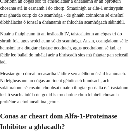
Oibríonn an cógas seo trí athsholáthar a dhéanamh ar an bpróitéin
chosanta atá in easnamh i do chorp. Smaoinigh ar alfa-1 antitrypsin
mar gharda coirp do do scamhóga - de ghnáth coinníonn sé einsímí
díobhálacha ó ionsaí a dhéanamh ar fhíochán scamhógach sláintiúil.
Nuair a fhaigheann tú an insileadh IV, taistealaíonn an cógas trí do
shruth fola agus sroicheann sé do scamhóga. Ansin, ceanglaíonn sé le
heinsímí ar a dtugtar elastase neodrach, agus neodraíonn sé iad, ar
féidir leo ballaí do mhálaí aeir a bhriseadh síos má fhágtar gan seiceáil
iad.
Meastar gur cóireáil measartha láidir é seo a éilíonn úsáid leanúnach.
Ní leigheasann an cógas an riocht géiniteach bunúsach, ach
soláthraíonn sé cosaint chobhsaí nuair a thugtar go rialta é. Teastaíonn
insiltí seachtainiúla ón gcuid is mó daoine chun leibhéil chosanta
próitéine a choinneáil ina gcóras.
Conas ar cheart dom Alfa-1-Proteinase
Inhibitor a ghlacadh?