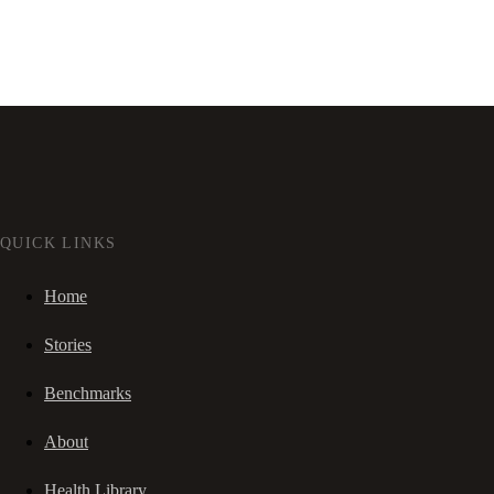
QUICK LINKS
Home
Stories
Benchmarks
About
Health Library