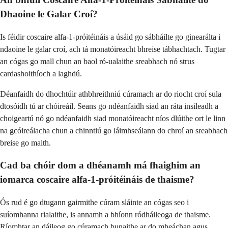
Dhaoine le Galar Croí?
Is féidir coscaire alfa-1-próitéináis a úsáid go sábháilte go ginearálta i
ndaoine le galar croí, ach tá monatóireacht bhreise tábhachtach. Tugtar
an cógas go mall chun an baol ró-ualaithe sreabhach nó strus
cardashoithíoch a laghdú.
Déanfaidh do dhochtúir athbhreithniú cúramach ar do riocht croí sula
dtosóidh tú ar chóireáil. Seans go ndéanfaidh siad an ráta insileadh a
choigeartú nó go ndéanfaidh siad monatóireacht níos dlúithe ort le linn
na gcóireálacha chun a chinntiú go láimhseálann do chroí an sreabhach
breise go maith.
Cad ba chóir dom a dhéanamh má fhaighim an
iomarca coscaire alfa-1-próitéináis de thaisme?
Ós rud é go dtugann gairmithe cúram sláinte an cógas seo i
suíomhanna rialaithe, is annamh a bhíonn ródháileoga de thaisme.
Ríomhtar an dáileog go cúramach bunaithe ar do mheáchan agus