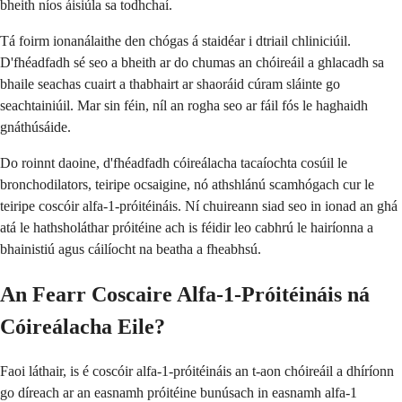
bheith níos áisiúla sa todhchaí.
Tá foirm ionanálaithe den chógas á staidéar i dtriail chliniciúil.
D'fhéadfadh sé seo a bheith ar do chumas an chóireáil a ghlacadh sa
bhaile seachas cuairt a thabhairt ar shaoráid cúram sláinte go
seachtainiúil. Mar sin féin, níl an rogha seo ar fáil fós le haghaidh
gnáthúsáide.
Do roinnt daoine, d'fhéadfadh cóireálacha tacaíochta cosúil le
bronchodilators, teiripe ocsaigine, nó athshlánú scamhógach cur le
teiripe coscóir alfa-1-próitéináis. Ní chuireann siad seo in ionad an ghá
atá le hathsholáthar próitéine ach is féidir leo cabhrú le hairíonna a
bhainistiú agus cáilíocht na beatha a fheabhsú.
An Fearr Coscaire Alfa-1-Próitéináis ná
Cóireálacha Eile?
Faoi láthair, is é coscóir alfa-1-próitéináis an t-aon chóireáil a dhíríonn
go díreach ar an easnamh próitéine bunúsach in easnamh alfa-1