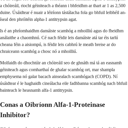
a chóireáil, riocht géiniteach a théann i bhfeidhm ar thart ar 1 as 2,500
duine. Úsáidtear é nuair a léiríonn tástálacha fola go bhfuil leibhéil an-
íseal den phróitéin alpha-1 antitrypsin agat.
Is é an phríomhaidhm damáiste scamhóg a mhoilliú agus do fheidhm
análaithe a chaomhnú. Cé nach féidir leis damáiste atá tar éis tarlú
cheana féin a aisiompú, is féidir leis cabhrú le meath breise ar do
chraiceann scamhóg a chosc nó a mhoilliú.
Molfaidh do dhochtúir an chóireáil seo de ghnáth má tá an easnamh
géiniteach agus comharthaí de ghalar scamhóg ort, mar shampla
emphysema nó galar bacach ainsealach scamhógach (COPD). Ní
úsáidtear é le haghaidh cineálacha eile fadhbanna scamhóg nach bhfuil
bainteach le heasnamh alfa-1 antitrypsin.
Conas a Oibríonn Alfa-1-Proteinase
Inhibitor?