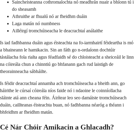
Saincheisteanna cothromaíochta nó meadhrán nuair a bhíonn tú i
do sheasamh
Athruithe ar fhualú nó ar fheidhm duáin
Laga matán nó numbness
Ailléirgí tromchúiseacha le deacrachtaí análaithe
Is iad fadhbanna duáin agus éisteachta na fo-iarmhairtí féideartha is mó
a bhaineann le hamikacin. Sin an fáth go n-ordaíonn dochtúir
tástálacha fola rialta agus féadfaidh sé do chloisteacht a sheiceáil le linn
na cóireála chun a chinntiú go bhfanann gach rud laistigh de
theorainneacha sábháilte.
Is féidir deacrachtaí annamha ach tromchúiseacha a bheith ann, go
háirithe le cúrsaí cóireála níos faide nó i ndaoine le coinníollacha
sláinte atá ann cheana féin. Áirítear leo seo damáiste tromchúiseach
duáin, caillteanas éisteachta buan, nó fadhbanna néaróg a théann i
bhfeidhm ar fheidhm matán.
Cé Nár Chóir Amikacin a Ghlacadh?