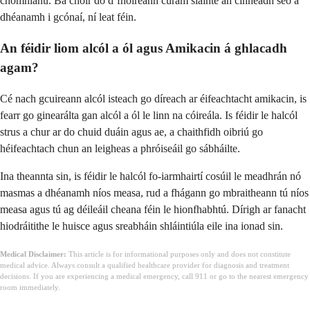
chomhlánú. Ba chóir do d’fhoireann cúram sláinte an cinneadh seo a
dhéanamh i gcónaí, ní leat féin.
An féidir liom alcól a ól agus Amikacin á ghlacadh
agam?
Cé nach gcuireann alcól isteach go díreach ar éifeachtacht amikacin, is
fearr go ginearálta gan alcól a ól le linn na cóireála. Is féidir le halcól
strus a chur ar do chuid duáin agus ae, a chaithfidh oibriú go
héifeachtach chun an leigheas a phróiseáil go sábháilte.
Ina theannta sin, is féidir le halcól fo-iarmhairtí cosúil le meadhrán nó
masmas a dhéanamh níos measa, rud a fhágann go mbraitheann tú níos
measa agus tú ag déileáil cheana féin le hionfhabhtú. Dírigh ar fanacht
hiodráitithe le huisce agus sreabháin shláintiúla eile ina ionad sin.
Medical Disclaimer:
This article is for informational purposes only and does not constitute
medical advice. Always consult a qualified healthcare provider for diagnosis and treatment
decisions. If you are experiencing a medical emergency, call 911 or go to the nearest emergency
room immediately.