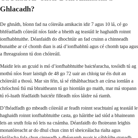
Ghlacadh?
De ghnáth, bíonn fad na cóireála amikacin idir 7 agus 10 lá, cé go
bhféadfadh cóireáil níos faide a bheith ag teastáil le haghaidh roinnt
ionfhabhtuithe. Déanfaidh do dhochtúir an fad cruinn a chinneadh
bunaithe ar cé chomh dian is atá d’ionfhabhtú agus cé chomh tapa agus
a fhreagraíonn tú don chóireáil.
Maidir leis an gcuid is mó d’ionfhabhtuithe baictéaracha, tosóidh tú ag
mothú níos fearr laistigh de 48 go 72 uair an chloig tar éis duit an
chóireáil a thosú. Mar sin féin, tá sé ríthábhachtach an cúrsa iomlán a
chríochnú fiú má bhraitheann tú go hiomlán go maith, mar má stopann
tú ró-luath féadfaidh baictéir filleadh níos láidre ná riamh.
D’fhéadfadh go mbeadh cóireáil ar feadh roinnt seachtainí ag teastáil le
haghaidh roinnt ionfhabhtuithe casta, go háirithe iad siúd a bhaineann
leis an sruth fola nó leis na cnámha. Déanfaidh do fhoireann leighis
monatóireacht ar do dhul chun cinn trí sheiceálacha rialta agus
tástálacha fola chun cinneadh a dhéanamh nuair is sábháilte stopadh.