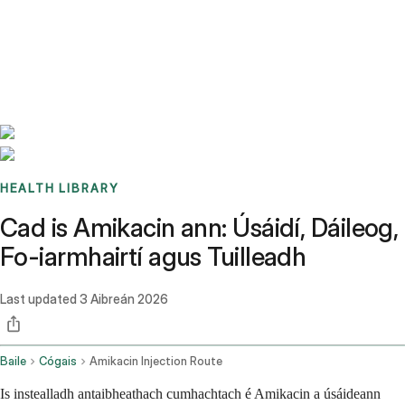
Benchmarks
Stories
FAQ
Sign up / Log in
HEALTH LIBRARY
Cad is Amikacin ann: Úsáidí, Dáileog,
Fo-iarmhairtí agus Tuilleadh
Last updated
3 Aibreán 2026
Baile
Cógais
Amikacin Injection Route
Is instealladh antaibheathach cumhachtach é Amikacin a úsáideann