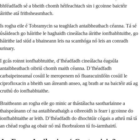
bhféadfadh sé a bheith chomh héifeachtach sin i gcoinne baictéir
áirithe atá frithsheasmhach.
Is rogha eile é Tobramycin sa teaghlach antaibheathach céanna. Tá sé
úsáideach go háirithe le haghaidh cineálacha áirithe ionfhabhtuithe, go
háirithe iad siúd a bhaineann leis na scamhóga nó leis an conradh
urinary.
I gcás roinnt ionfhabhtuithe, d’fhéadfadh cineálacha éagsúla
antaibheathach oibriú chomh maith céanna. D’fhéadfadh
carbaipeineamaí cosúil le meropenem nó fluaracuinilóin cosúil le
ciprofloxacin a bheith san áireamh anseo, ag brath ar na baictéir atá ag
cruthú do ionfhabhtaithe.
Braitheann an rogha eile go minic ar thástálacha saotharlainne a
thaispeánann cé na antaibheathaigh a oibreoidh is fearr i gcoinne do
ionfhabhtaithe ar leith. D’fhéadfadh do dhochtúir cógais a athrú má tá
an chéad rogha ag obair nó má fhorbraíonn tú fo-iarmhairtí.