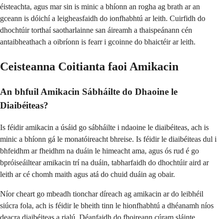
éisteachta, agus mar sin is minic a bhíonn an rogha ag brath ar an
gceann is dóichí a leigheasfaidh do ionfhabhtú ar leith. Cuirfidh do
dhochtúir torthaí saotharlainne san áireamh a thaispeánann cén
antaibheathach a oibríonn is fearr i gcoinne do bhaictéir ar leith.
Ceisteanna Coitianta faoi Amikacin
An bhfuil Amikacin Sábháilte do Dhaoine le
Diaibéiteas?
Is féidir amikacin a úsáid go sábháilte i ndaoine le diaibéiteas, ach is
minic a bhíonn gá le monatóireacht bhreise. Is féidir le diaibéiteas dul i
bhfeidhm ar fheidhm na duáin le himeacht ama, agus ós rud é go
bpróiseáiltear amikacin trí na duáin, tabharfaidh do dhochtúir aird ar
leith ar cé chomh maith agus atá do chuid duáin ag obair.
Níor cheart go mbeadh tionchar díreach ag amikacin ar do leibhéil
siúcra fola, ach is féidir le bheith tinn le hionfhabhtú a dhéanamh níos
deacra diaibéiteas a rialú. Déanfaidh do fhoireann cúram sláinte