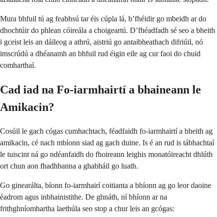
Mura bhfuil tú ag feabhsú tar éis cúpla lá, b’fhéidir go mbeidh ar do
dhochtúir do phlean cóireála a choigeartú. D’fhéadfadh sé seo a bheith
i gceist leis an dáileog a athrú, aistriú go antaibheathach difriúil, nó
imscrúdú a dhéanamh an bhfuil rud éigin eile ag cur faoi do chuid
comharthaí.
Cad iad na Fo-iarmhairtí a bhaineann le
Amikacin?
Cosúil le gach cógas cumhachtach, féadfaidh fo-iarmhairtí a bheith ag
amikacin, cé nach mbíonn siad ag gach duine. Is é an rud is tábhachtaí
le tuiscint ná go ndéanfaidh do fhoireann leighis monatóireacht dhlúth
ort chun aon fhadhbanna a ghabháil go luath.
Go ginearálta, bíonn fo-iarmhairí coitianta a bhíonn ag go leor daoine
éadrom agus inbhainistithe. De ghnáth, ní bhíonn ar na
frithghníomhartha laethúla seo stop a chur leis an gcógas: