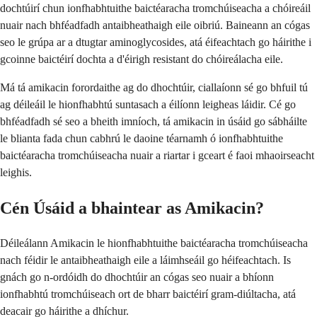
dochtúirí chun ionfhabhtuithe baictéaracha tromchúiseacha a chóireáil
nuair nach bhféadfadh antaibheathaigh eile oibriú. Baineann an cógas
seo le grúpa ar a dtugtar aminoglycosides, atá éifeachtach go háirithe i
gcoinne baictéirí dochta a d'éirigh resistant do chóireálacha eile.
Má tá amikacin forordaithe ag do dhochtúir, ciallaíonn sé go bhfuil tú
ag déileáil le hionfhabhtú suntasach a éilíonn leigheas láidir. Cé go
bhféadfadh sé seo a bheith imníoch, tá amikacin in úsáid go sábháilte
le blianta fada chun cabhrú le daoine téarnamh ó ionfhabhtuithe
baictéaracha tromchúiseacha nuair a riartar i gceart é faoi mhaoirseacht
leighis.
Cén Úsáid a bhaintear as Amikacin?
Déileálann Amikacin le hionfhabhtuithe baictéaracha tromchúiseacha
nach féidir le antaibheathaigh eile a láimhseáil go héifeachtach. Is
gnách go n-ordóidh do dhochtúir an cógas seo nuair a bhíonn
ionfhabhtú tromchúiseach ort de bharr baictéirí gram-diúltacha, atá
deacair go háirithe a dhíchur.