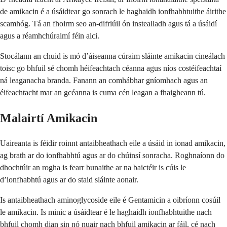
de amikacin é a úsáidtear go sonrach le haghaidh ionfhabhtuithe áirithe
scamhóg. Tá an fhoirm seo an-difriúil ón instealladh agus tá a úsáidí
agus a réamhchúraimí féin aici.
Stocálann an chuid is mó d’áiseanna cúraim sláinte amikacin cineálach
toisc go bhfuil sé chomh héifeachtach céanna agus níos costéifeachtaí
ná leaganacha branda. Fanann an comhábhar gníomhach agus an
éifeachtacht mar an gcéanna is cuma cén leagan a fhaigheann tú.
Malairtí Amikacin
Uaireanta is féidir roinnt antaibheathach eile a úsáid in ionad amikacin,
ag brath ar do ionfhabhtú agus ar do chúinsí sonracha. Roghnaíonn do
dhochtúir an rogha is fearr bunaithe ar na baictéir is cúis le
d’ionfhabhtú agus ar do staid sláinte aonair.
Is antaibheathach aminoglycoside eile é Gentamicin a oibríonn cosúil
le amikacin. Is minic a úsáidtear é le haghaidh ionfhabhtuithe nach
bhfuil chomh dian sin nó nuair nach bhfuil amikacin ar fáil, cé nach