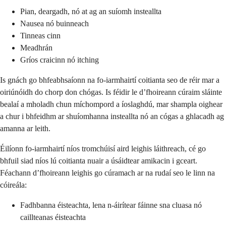
Pian, deargadh, nó at ag an suíomh insteallta
Nausea nó buinneach
Tinneas cinn
Meadhrán
Gríos craicinn nó itching
Is gnách go bhfeabhsaíonn na fo-iarmhairtí coitianta seo de réir mar a
oiriúnóidh do chorp don chógas. Is féidir le d’fhoireann cúraim sláinte
bealaí a mholadh chun míchompord a íoslaghdú, mar shampla oighear
a chur i bhfeidhm ar shuíomhanna insteallta nó an cógas a ghlacadh ag
amanna ar leith.
Éilíonn fo-iarmhairtí níos tromchúisí aird leighis láithreach, cé go
bhfuil siad níos lú coitianta nuair a úsáidtear amikacin i gceart.
Féachann d’fhoireann leighis go cúramach ar na rudaí seo le linn na
cóireála:
Fadhbanna éisteachta, lena n-áirítear fáinne sna cluasa nó
caillteanas éisteachta