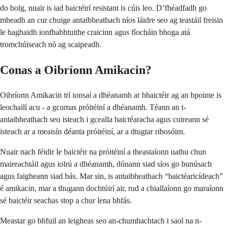
do bolg, nuair is iad baictéirí resistant is cúis leo. D’fhéadfadh go
mbeadh an cur chuige antaibheathach níos láidre seo ag teastáil freisin
le haghaidh ionfhabhtuithe craicinn agus fíocháin bhoga atá
tromchúiseach nó ag scaipeadh.
Conas a Oibríonn Amikacin?
Oibríonn Amikacin trí ionsaí a dhéanamh ar bhaictéir ag an bpointe is
leochailí acu - a gcumas próitéiní a dhéanamh. Téann an t-
antaibheathach seo isteach i gcealla baictéaracha agus cuireann sé
isteach ar a meaisín déanta próitéiní, ar a dtugtar ribosóim.
Nuair nach féidir le baictéir na próitéiní a theastaíonn uathu chun
maireachtáil agus iolrú a dhéanamh, dúnann siad síos go bunúsach
agus faigheann siad bás. Mar sin, is antaibheathach “baictéaricídeach”
é amikacin, mar a thugann dochtúirí air, rud a chiallaíonn go maraíonn
sé baictéir seachas stop a chur lena bhfás.
Meastar go bhfuil an leigheas seo an-chumhachtach i saol na n-