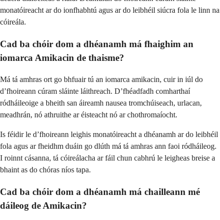
monatóireacht ar do ionfhabhtú agus ar do leibhéil siúcra fola le linn na
cóireála.
Cad ba chóir dom a dhéanamh má fhaighim an
iomarca Amikacin de thaisme?
Má tá amhras ort go bhfuair tú an iomarca amikacin, cuir in iúl do
d’fhoireann cúram sláinte láithreach. D’fhéadfadh comharthaí
ródháileoige a bheith san áireamh nausea tromchúiseach, urlacan,
meadhrán, nó athruithe ar éisteacht nó ar chothromaíocht.
Is féidir le d’fhoireann leighis monatóireacht a dhéanamh ar do leibhéil
fola agus ar fheidhm duáin go dlúth má tá amhras ann faoi ródháileog.
I roinnt cásanna, tá cóireálacha ar fáil chun cabhrú le leigheas breise a
bhaint as do chóras níos tapa.
Cad ba chóir dom a dhéanamh má chailleann mé
dáileog de Amikacin?