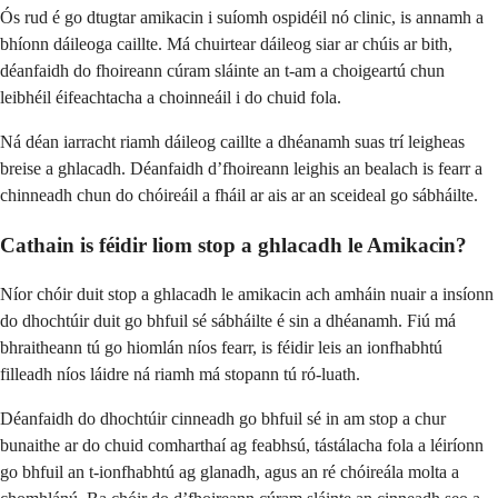
Ós rud é go dtugtar amikacin i suíomh ospidéil nó clinic, is annamh a
bhíonn dáileoga caillte. Má chuirtear dáileog siar ar chúis ar bith,
déanfaidh do fhoireann cúram sláinte an t-am a choigeartú chun
leibhéil éifeachtacha a choinneáil i do chuid fola.
Ná déan iarracht riamh dáileog caillte a dhéanamh suas trí leigheas
breise a ghlacadh. Déanfaidh d’fhoireann leighis an bealach is fearr a
chinneadh chun do chóireáil a fháil ar ais ar an sceideal go sábháilte.
Cathain is féidir liom stop a ghlacadh le Amikacin?
Níor chóir duit stop a ghlacadh le amikacin ach amháin nuair a insíonn
do dhochtúir duit go bhfuil sé sábháilte é sin a dhéanamh. Fiú má
bhraitheann tú go hiomlán níos fearr, is féidir leis an ionfhabhtú
filleadh níos láidre ná riamh má stopann tú ró-luath.
Déanfaidh do dhochtúir cinneadh go bhfuil sé in am stop a chur
bunaithe ar do chuid comharthaí ag feabhsú, tástálacha fola a léiríonn
go bhfuil an t-ionfhabhtú ag glanadh, agus an ré chóireála molta a