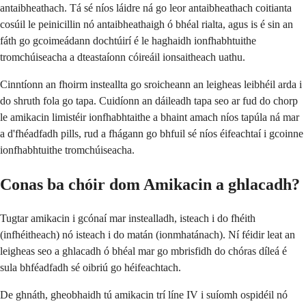
antaibheathach. Tá sé níos láidre ná go leor antaibheathach coitianta
cosúil le peinicillin nó antaibheathaigh ó bhéal rialta, agus is é sin an
fáth go gcoimeádann dochtúirí é le haghaidh ionfhabhtuithe
tromchúiseacha a dteastaíonn cóireáil ionsaitheach uathu.
Cinntíonn an fhoirm insteallta go sroicheann an leigheas leibhéil arda i
do shruth fola go tapa. Cuidíonn an dáileadh tapa seo ar fud do chorp
le amikacin limistéir ionfhabhtaithe a bhaint amach níos tapúla ná mar
a d'fhéadfadh pills, rud a fhágann go bhfuil sé níos éifeachtaí i gcoinne
ionfhabhtuithe tromchúiseacha.
Conas ba chóir dom Amikacin a ghlacadh?
Tugtar amikacin i gcónaí mar instealladh, isteach i do fhéith
(infhéitheach) nó isteach i do matán (ionmhatánach). Ní féidir leat an
leigheas seo a ghlacadh ó bhéal mar go mbrisfidh do chóras díleá é
sula bhféadfadh sé oibriú go héifeachtach.
De ghnáth, gheobhaidh tú amikacin trí líne IV i suíomh ospidéil nó