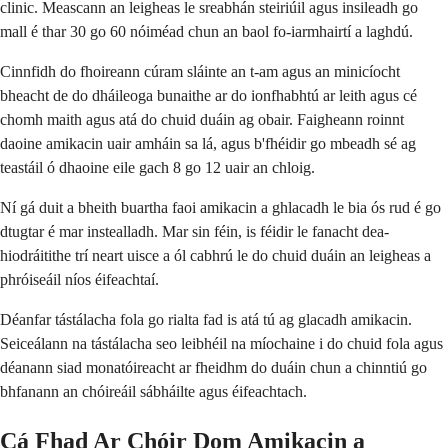
clinic. Meascann an leigheas le sreabhán steiriúil agus insileadh go
mall é thar 30 go 60 nóiméad chun an baol fo-iarmhairtí a laghdú.
Cinnfidh do fhoireann cúram sláinte an t-am agus an minicíocht
bheacht de do dháileoga bunaithe ar do ionfhabhtú ar leith agus cé
chomh maith agus atá do chuid duáin ag obair. Faigheann roinnt
daoine amikacin uair amháin sa lá, agus b'fhéidir go mbeadh sé ag
teastáil ó dhaoine eile gach 8 go 12 uair an chloig.
Ní gá duit a bheith buartha faoi amikacin a ghlacadh le bia ós rud é go
dtugtar é mar instealladh. Mar sin féin, is féidir le fanacht dea-
hiodráitithe trí neart uisce a ól cabhrú le do chuid duáin an leigheas a
phróiseáil níos éifeachtaí.
Déanfar tástálacha fola go rialta fad is atá tú ag glacadh amikacin.
Seiceálann na tástálacha seo leibhéil na míochaine i do chuid fola agus
déanann siad monatóireacht ar fheidhm do duáin chun a chinntiú go
bhfanann an chóireáil sábháilte agus éifeachtach.
Cá Fhad Ar Chóir Dom Amikacin a