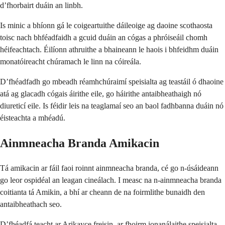
d’fhorbairt duáin an linbh.
Is minic a bhíonn gá le coigeartuithe dáileoige ag daoine scothaosta
toisc nach bhféadfaidh a gcuid duáin an cógas a phróiseáil chomh
héifeachtach. Éilíonn athruithe a bhaineann le haois i bhfeidhm duáin
monatóireacht chúramach le linn na cóireála.
D’fhéadfadh go mbeadh réamhchúraimí speisialta ag teastáil ó dhaoine
atá ag glacadh cógais áirithe eile, go háirithe antaibheathaigh nó
diureticí eile. Is féidir leis na teaglamaí seo an baol fadhbanna duáin nó
éisteachta a mhéadú.
Ainmneacha Branda Amikacin
Tá amikacin ar fáil faoi roinnt ainmneacha branda, cé go n-úsáideann
go leor ospidéal an leagan cineálach. I measc na n-ainmneacha branda
coitianta tá Amikin, a bhí ar cheann de na foirmlithe bunaidh den
antaibheathach seo.
D’fhéadfá teacht ar Arikayce freisin, ar fhoirm ionanálaithe speisialta