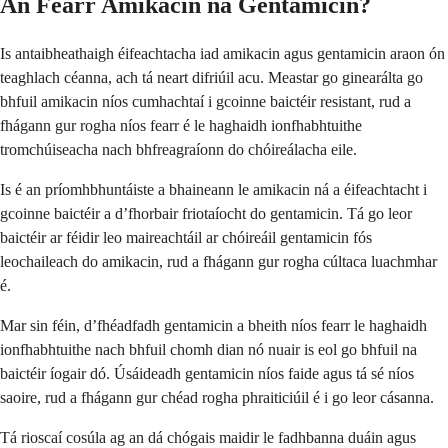
An Fearr Amikacin ná Gentamicin?
Is antaibheathaigh éifeachtacha iad amikacin agus gentamicin araon ón
teaghlach céanna, ach tá neart difriúil acu. Meastar go ginearálta go
bhfuil amikacin níos cumhachtaí i gcoinne baictéir resistant, rud a
fhágann gur rogha níos fearr é le haghaidh ionfhabhtuithe
tromchúiseacha nach bhfreagraíonn do chóireálacha eile.
Is é an príomhbhuntáiste a bhaineann le amikacin ná a éifeachtacht i
gcoinne baictéir a d’fhorbair friotaíocht do gentamicin. Tá go leor
baictéir ar féidir leo maireachtáil ar chóireáil gentamicin fós
leochaileach do amikacin, rud a fhágann gur rogha cúltaca luachmhar
é.
Mar sin féin, d’fhéadfadh gentamicin a bheith níos fearr le haghaidh
ionfhabhtuithe nach bhfuil chomh dian nó nuair is eol go bhfuil na
baictéir íogair dó. Úsáideadh gentamicin níos faide agus tá sé níos
saoire, rud a fhágann gur chéad rogha phraiticiúil é i go leor cásanna.
Tá rioscaí cosúla ag an dá chógais maidir le fadhbanna duáin agus