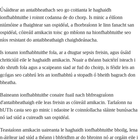
Úsáidtear an antaibheathach seo go coitianta le haghaidh
ionfhabhtuithe i roinnt codanna de do chorp. Is minic a éilíonn
niúmóine a fhaightear san ospidéal, a fhorbraíonn le linn fanacht san
ospidéal, cóireáil amikacin toisc go mbíonn na hionfhabhtuithe seo
níos resistant do antaibheathaigh chaighdeánacha.
Is ionann ionfhabhtuithe fola, ar a dtugtar sepsis freisin, agus úsáid
chriticiúil eile le haghaidh amikacin. Nuair a théann baictéirí isteach i
do shruth fola agus a scaipeann siad ar fud do choirp, is féidir leis an
gcógas seo cabhrú leis an ionfhabhtú a stopadh ó bheith bagrach don
bheatha.
Baineann ionfhabhtuithe conaire fuail nach bhfreagraíonn
d'antaibheathaigh eile leas freisin as cóireáil amikacin. Tarlaíonn na
hUTIs casta seo go minic i ndaoine le coinníollacha sláinte bunúsacha
nó iad siúd a cuireadh san ospidéal.
Teastaíonn amikacin uaireanta le haghaidh ionfhabhtuithe bhoilg, lena
n-áirítear iad siúd a théann i bhfeidhm ar do bhroinn nó ar orgáin eile i