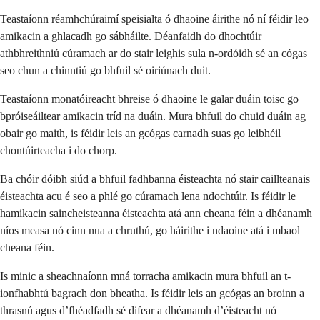
Teastaíonn réamhchúraimí speisialta ó dhaoine áirithe nó ní féidir leo
amikacin a ghlacadh go sábháilte. Déanfaidh do dhochtúir
athbhreithniú cúramach ar do stair leighis sula n-ordóidh sé an cógas
seo chun a chinntiú go bhfuil sé oiriúnach duit.
Teastaíonn monatóireacht bhreise ó dhaoine le galar duáin toisc go
bpróiseáiltear amikacin tríd na duáin. Mura bhfuil do chuid duáin ag
obair go maith, is féidir leis an gcógas carnadh suas go leibhéil
chontúirteacha i do chorp.
Ba chóir dóibh siúd a bhfuil fadhbanna éisteachta nó stair caillteanais
éisteachta acu é seo a phlé go cúramach lena ndochtúir. Is féidir le
hamikacin saincheisteanna éisteachta atá ann cheana féin a dhéanamh
níos measa nó cinn nua a chruthú, go háirithe i ndaoine atá i mbaol
cheana féin.
Is minic a sheachnaíonn mná torracha amikacin mura bhfuil an t-
ionfhabhtú bagrach don bheatha. Is féidir leis an gcógas an broinn a
thrasnú agus d’fhéadfadh sé difear a dhéanamh d’éisteacht nó