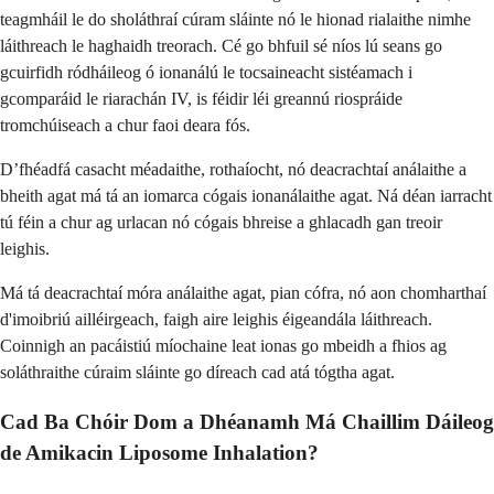
teagmháil le do sholáthraí cúram sláinte nó le hionad rialaithe nimhe
láithreach le haghaidh treorach. Cé go bhfuil sé níos lú seans go
gcuirfidh ródháileog ó ionanálú le tocsaineacht sistéamach i
gcomparáid le riarachán IV, is féidir léi greannú riospráide
tromchúiseach a chur faoi deara fós.
D’fhéadfá casacht méadaithe, rothaíocht, nó deacrachtaí análaithe a
bheith agat má tá an iomarca cógais ionanálaithe agat. Ná déan iarracht
tú féin a chur ag urlacan nó cógais bhreise a ghlacadh gan treoir
leighis.
Má tá deacrachtaí móra análaithe agat, pian cófra, nó aon chomharthaí
d'imoibriú ailléirgeach, faigh aire leighis éigeandála láithreach.
Coinnigh an pacáistiú míochaine leat ionas go mbeidh a fhios ag
soláthraithe cúraim sláinte go díreach cad atá tógtha agat.
Cad Ba Chóir Dom a Dhéanamh Má Chaillim Dáileog
de Amikacin Liposome Inhalation?