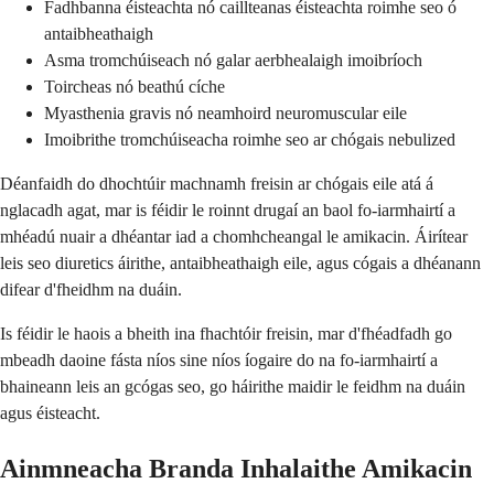
Fadhbanna éisteachta nó caillteanas éisteachta roimhe seo ó
antaibheathaigh
Asma tromchúiseach nó galar aerbhealaigh imoibríoch
Toircheas nó beathú cíche
Myasthenia gravis nó neamhoird neuromuscular eile
Imoibrithe tromchúiseacha roimhe seo ar chógais nebulized
Déanfaidh do dhochtúir machnamh freisin ar chógais eile atá á
nglacadh agat, mar is féidir le roinnt drugaí an baol fo-iarmhairtí a
mhéadú nuair a dhéantar iad a chomhcheangal le amikacin. Áirítear
leis seo diuretics áirithe, antaibheathaigh eile, agus cógais a dhéanann
difear d'fheidhm na duáin.
Is féidir le haois a bheith ina fhachtóir freisin, mar d'fhéadfadh go
mbeadh daoine fásta níos sine níos íogaire do na fo-iarmhairtí a
bhaineann leis an gcógas seo, go háirithe maidir le feidhm na duáin
agus éisteacht.
Ainmneacha Branda Inhalaithe Amikacin