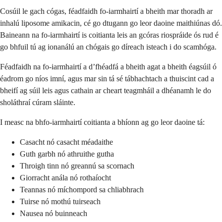
Cosúil le gach cógas, féadfaidh fo-iarmhairtí a bheith mar thoradh ar
inhalú liposome amikacin, cé go dtugann go leor daoine maithiúnas dó.
Baineann na fo-iarmhairtí is coitianta leis an gcóras riospráide ós rud é
go bhfuil tú ag ionanálú an chógais go díreach isteach i do scamhóga.
Féadfaidh na fo-iarmhairtí a d’fhéadfá a bheith agat a bheith éagsúil ó
éadrom go níos imní, agus mar sin tá sé tábhachtach a thuiscint cad a
bheifí ag súil leis agus cathain ar cheart teagmháil a dhéanamh le do
sholáthraí cúram sláinte.
I measc na bhfo-iarmhairtí coitianta a bhíonn ag go leor daoine tá:
Casacht nó casacht méadaithe
Guth garbh nó athruithe gutha
Throigh tinn nó greannú sa scornach
Giorracht anála nó rothaíocht
Teannas nó míchompord sa chliabhrach
Tuirse nó mothú tuirseach
Nausea nó buinneach