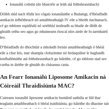
Ionanálú colistin (do bhaictéir ar leith atá frithsheasmhach)
Dóibh siúd nach féidir leo cógais ionanálaithe a fhulaingt, d'fhéadfadh
amikacin infhéitheach nó antaibheathaigh IV eile a bheith riachtanach,
cé go mbíonn ospidéalú nó seirbhísí insileadh sa bhaile de dhíth de
ghnáth orthu seo agus go mbaineann rioscaí níos airde de fo-iarmhairtí
leo.
D'fhéadfadh do dhochtúir a mholadh freisin antaibheathaigh ó bhéal
eile a chur leis, mar shampla clofazimine nó bedaquiline le haghaidh
ionfhabhtuithe atá frithsheasmhach go háirithe, cé go mbíonn siad seo
curtha in áirithe de ghnáth do chásanna casta.
An Fearr Ionanálú Liposome Amikacin ná
Cóireáil Thraidisiúnta MAC?
Cuireann ionanálú liposome amikacin buntáistí uathúla ar fáil thar
teaglaim antaibheathach ó bhéal traidisiúnta, go háirithe do dhaoine nár