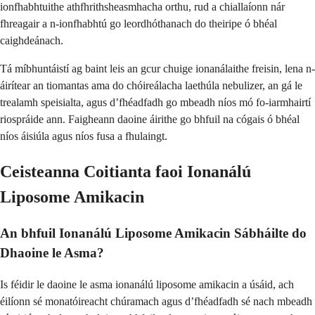
ionfhabhtuithe athfhrithsheasmhacha orthu, rud a chiallaíonn nár
fhreagair a n-ionfhabhtú go leordhóthanach do theiripe ó bhéal
caighdeánach.
Tá míbhuntáistí ag baint leis an gcur chuige ionanálaithe freisin, lena n-
áirítear an tiomantas ama do chóireálacha laethúla nebulizer, an gá le
trealamh speisialta, agus d’fhéadfadh go mbeadh níos mó fo-iarmhairtí
riospráide ann. Faigheann daoine áirithe go bhfuil na cógais ó bhéal
níos áisiúla agus níos fusa a fhulaingt.
Ceisteanna Coitianta faoi Ionanálú
Liposome Amikacin
An bhfuil Ionanálú Liposome Amikacin Sábháilte do
Dhaoine le Asma?
Is féidir le daoine le asma ionanálú liposome amikacin a úsáid, ach
éilíonn sé monatóireacht chúramach agus d’fhéadfadh sé nach mbeadh