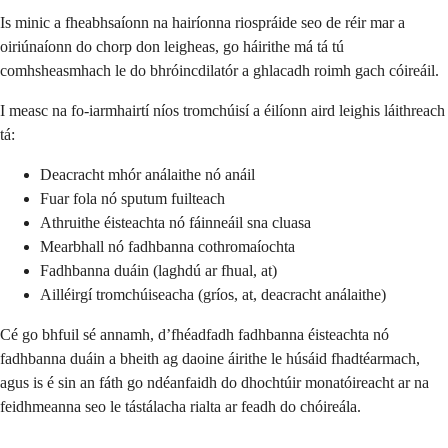
Is minic a fheabhsaíonn na hairíonna riospráide seo de réir mar a
oiriúnaíonn do chorp don leigheas, go háirithe má tá tú
comhsheasmhach le do bhróincdilatór a ghlacadh roimh gach cóireáil.
I measc na fo-iarmhairtí níos tromchúisí a éilíonn aird leighis láithreach
tá:
Deacracht mhór análaithe nó anáil
Fuar fola nó sputum fuilteach
Athruithe éisteachta nó fáinneáil sna cluasa
Mearbhall nó fadhbanna cothromaíochta
Fadhbanna duáin (laghdú ar fhual, at)
Ailléirgí tromchúiseacha (gríos, at, deacracht análaithe)
Cé go bhfuil sé annamh, d’fhéadfadh fadhbanna éisteachta nó
fadhbanna duáin a bheith ag daoine áirithe le húsáid fhadtéarmach,
agus is é sin an fáth go ndéanfaidh do dhochtúir monatóireacht ar na
feidhmeanna seo le tástálacha rialta ar feadh do chóireála.