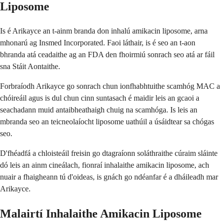
Liposome
Is é Arikayce an t-ainm branda don inhalú amikacin liposome, arna
mhonarú ag Insmed Incorporated. Faoi láthair, is é seo an t-aon
bhranda atá ceadaithe ag an FDA den fhoirmiú sonrach seo atá ar fáil
sna Stáit Aontaithe.
Forbraíodh Arikayce go sonrach chun ionfhabhtuithe scamhóg MAC a
chóireáil agus is dul chun cinn suntasach é maidir leis an gcaoi a
seachadann muid antaibheathaigh chuig na scamhóga. Is leis an
mbranda seo an teicneolaíocht liposome uathúil a úsáidtear sa chógas
seo.
D'fhéadfá a chloisteáil freisin go dtagraíonn soláthraithe cúraim sláinte
dó leis an ainm cineálach, fionraí inhalaithe amikacin liposome, ach
nuair a fhaigheann tú d'oideas, is gnách go ndéanfar é a dháileadh mar
Arikayce.
Malairtí Inhalaithe Amikacin Liposome