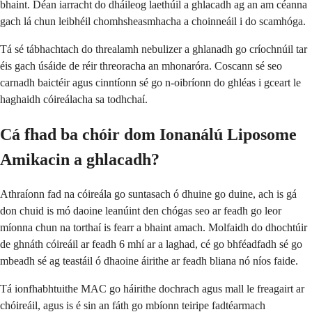
bhaint. Déan iarracht do dháileog laethúil a ghlacadh ag an am céanna
gach lá chun leibhéil chomhsheasmhacha a choinneáil i do scamhóga.
Tá sé tábhachtach do threalamh nebulizer a ghlanadh go críochnúil tar
éis gach úsáide de réir threoracha an mhonaróra. Coscann sé seo
carnadh baictéir agus cinntíonn sé go n-oibríonn do ghléas i gceart le
haghaidh cóireálacha sa todhchaí.
Cá fhad ba chóir dom Ionanálú Liposome
Amikacin a ghlacadh?
Athraíonn fad na cóireála go suntasach ó dhuine go duine, ach is gá
don chuid is mó daoine leanúint den chógas seo ar feadh go leor
míonna chun na torthaí is fearr a bhaint amach. Molfaidh do dhochtúir
de ghnáth cóireáil ar feadh 6 mhí ar a laghad, cé go bhféadfadh sé go
mbeadh sé ag teastáil ó dhaoine áirithe ar feadh bliana nó níos faide.
Tá ionfhabhtuithe MAC go háirithe dochrach agus mall le freagairt ar
chóireáil, agus is é sin an fáth go mbíonn teiripe fadtéarmach