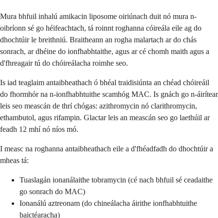
Mura bhfuil inhalú amikacin liposome oiriúnach duit nó mura n-
oibríonn sé go héifeachtach, tá roinnt roghanna cóireála eile ag do
dhochtúir le breithniú. Braitheann an rogha malartach ar do chás
sonrach, ar dhéine do ionfhabhtaithe, agus ar cé chomh maith agus a
d'fhreagair tú do chóireálacha roimhe seo.
Is iad teaglaim antaibheathach ó bhéal traidisiúnta an chéad chóireáil
do fhormhór na n-ionfhabhtuithe scamhóg MAC. Is gnách go n-áirítear
leis seo meascán de thrí chógas: azithromycin nó clarithromycin,
ethambutol, agus rifampin. Glactar leis an meascán seo go laethúil ar
feadh 12 mhí nó níos mó.
I measc na roghanna antaibheathach eile a d'fhéadfadh do dhochtúir a
mheas tá:
Tuaslagán ionanálaithe tobramycin (cé nach bhfuil sé ceadaithe
go sonrach do MAC)
Ionanálú aztreonam (do chineálacha áirithe ionfhabhtuithe
baictéaracha)