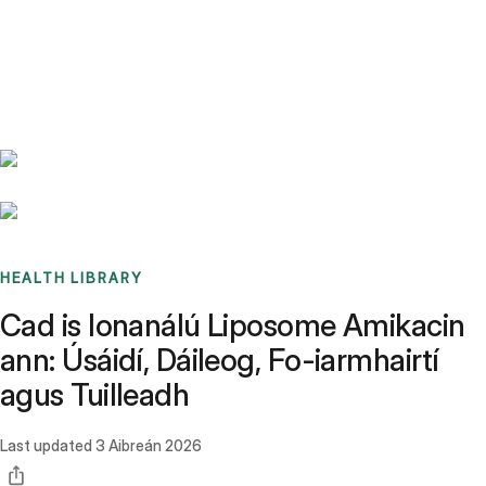
Benchmarks
Stories
FAQ
Sign up / Log in
HEALTH LIBRARY
Cad is Ionanálú Liposome Amikacin
ann: Úsáidí, Dáileog, Fo-iarmhairtí
agus Tuilleadh
Last updated
3 Aibreán 2026