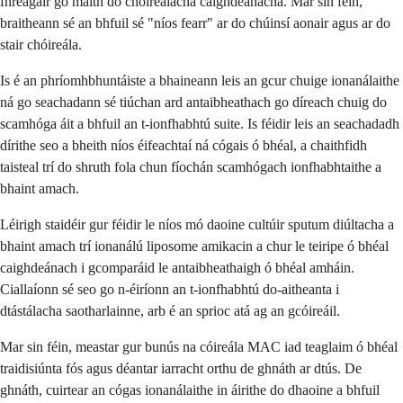
fhreagair go maith do chóireálacha caighdeánacha. Mar sin féin,
braitheann sé an bhfuil sé "níos fearr" ar do chúinsí aonair agus ar do
stair chóireála.
Is é an phríomhbhuntáiste a bhaineann leis an gcur chuige ionanálaithe
ná go seachadann sé tiúchan ard antaibheathach go díreach chuig do
scamhóga áit a bhfuil an t-ionfhabhtú suite. Is féidir leis an seachadadh
dírithe seo a bheith níos éifeachtaí ná cógais ó bhéal, a chaithfidh
taisteal trí do shruth fola chun fíochán scamhógach ionfhabhtaithe a
bhaint amach.
Léirigh staidéir gur féidir le níos mó daoine cultúir sputum diúltacha a
bhaint amach trí ionanálú liposome amikacin a chur le teiripe ó bhéal
caighdeánach i gcomparáid le antaibheathaigh ó bhéal amháin.
Ciallaíonn sé seo go n-éiríonn an t-ionfhabhtú do-aitheanta i
dtástálacha saotharlainne, arb é an sprioc atá ag an gcóireáil.
Mar sin féin, meastar gur bunús na cóireála MAC iad teaglaim ó bhéal
traidisiúnta fós agus déantar iarracht orthu de ghnáth ar dtús. De
ghnáth, cuirtear an cógas ionanálaithe in áirithe do dhaoine a bhfuil