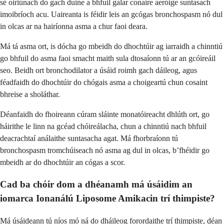
sé oiriúnach do gach duine a bhfuil galar conaire aeróige suntasach
imoibríoch acu. Uaireanta is féidir leis an gcógas bronchospasm nó dul
in olcas ar na hairíonna asma a chur faoi deara.
Má tá asma ort, is dócha go mbeidh do dhochtúir ag iarraidh a chinntiú
go bhfuil do asma faoi smacht maith sula dtosaíonn tú ar an gcóireáil
seo. Beidh ort bronchodilator a úsáid roimh gach dáileog, agus
féadfaidh do dhochtúir do chógais asma a choigeartú chun cosaint
bhreise a sholáthar.
Déanfaidh do fhoireann cúram sláinte monatóireacht dhlúth ort, go
háirithe le linn na gcéad chóireálacha, chun a chinntiú nach bhfuil
deacrachtaí análaithe suntasacha agat. Má fhorbraíonn tú
bronchospasm tromchúiseach nó asma ag dul in olcas, b’fhéidir go
mbeidh ar do dhochtúir an cógas a scor.
Cad ba chóir dom a dhéanamh má úsáidim an
iomarca Ionanálú Liposome Amikacin trí thimpiste?
Má úsáideann tú níos mó ná do dháileog forordaithe trí thimpiste, déan