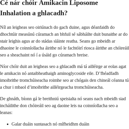
Cé nár chóir Amikacin Liposome
Inhalation a ghlacadh?
Níl an leigheas seo oiriúnach do gach duine, agus déanfaidh do
dhochtúir measúnú cúramach an bhfuil sé sábháilte duit bunaithe ar do
stair leighis agus ar do stádas sláinte reatha. Seans go mbeidh ar
dhaoine le coinníollacha áirithe nó le fachtóirí riosca áirithe an chóireáil
seo a sheachaint nó í a úsáid go cúramach breise.
Níor chóir duit an leigheas seo a ghlacadh má tá ailléirge ar eolas agat
le amikacin nó antaibheathaigh aminoglycoside eile. D’fhéadfadh
imoibrithe tromchúiseacha roimhe seo ar chógais den chineál céanna tú
a chur i mbaol d’imoibrithe ailléirgeacha tromchúiseacha.
De ghnáth, bíonn gá le breithniú speisialta nó seans nach mbeidh siad
incháilithe don chóireáil seo ag daoine leis na coinníollacha seo a
leanas:
Galar duáin suntasach nó mífheidhm duáin