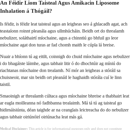
An Féidir Liom Taisteal Agus Amikacin Liposome
Inhalation á Thógáil?
Is féidir, is féidir leat taisteal agus an leigheas seo á ghlacadh agat, ach
teastaíonn roinnt pleanála agus ullmhúcháin. Beidh ort do threalamh
nebulizer, soláthairtí míochaine, agus a chinntiú go bhfuil go leor
míochaine agat don turas ar fad chomh maith le cúpla lá breise.
Nuair a bhíonn tú ag eitilt, coinnigh do chuid míochaine agus nebulizer
i do bhagáiste láimhe, agus tabhair litir ó do dhochtúir ag míniú do
riachtanas míochaine don trealamh. Ní mór an leigheas a stóráil sa
chuisneoir, mar sin beidh ort pleanáil le haghaidh stórála cuí le linn
taistil.
Smaoinigh ar threalamh cúltaca agus míochaine bhreise a thabhairt leat
ar eagla moilleanna nó fadhbanna trealaimh. Má tá tú ag taisteal go
hidirnáisiúnta, déan taighde ar na ceanglais leictreacha do do nebulizer
agus tabhair oiriúnóirí oiriúnacha leat más gá.
Medical Disclaimer:
This article is for informational purposes only and does not constitute