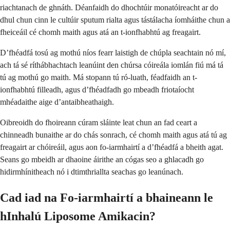
riachtanach de ghnáth. Déanfaidh do dhochtúir monatóireacht ar do
dhul chun cinn le cultúir sputum rialta agus tástálacha íomháithe chun a
fheiceáil cé chomh maith agus atá an t-ionfhabhtú ag freagairt.
D’fhéadfá tosú ag mothú níos fearr laistigh de chúpla seachtain nó mí,
ach tá sé ríthábhachtach leanúint den chúrsa cóireála iomlán fiú má tá
tú ag mothú go maith. Má stopann tú ró-luath, féadfaidh an t-
ionfhabhtú filleadh, agus d’fhéadfadh go mbeadh friotaíocht
mhéadaithe aige d’antaibheathaigh.
Oibreoidh do fhoireann cúram sláinte leat chun an fad ceart a
chinneadh bunaithe ar do chás sonrach, cé chomh maith agus atá tú ag
freagairt ar chóireáil, agus aon fo-iarmhairtí a d’fhéadfá a bheith agat.
Seans go mbeidh ar dhaoine áirithe an cógas seo a ghlacadh go
hidirmhínitheach nó i dtimthriallta seachas go leanúnach.
Cad iad na Fo-iarmhairtí a bhaineann le
hInhalú Liposome Amikacin?