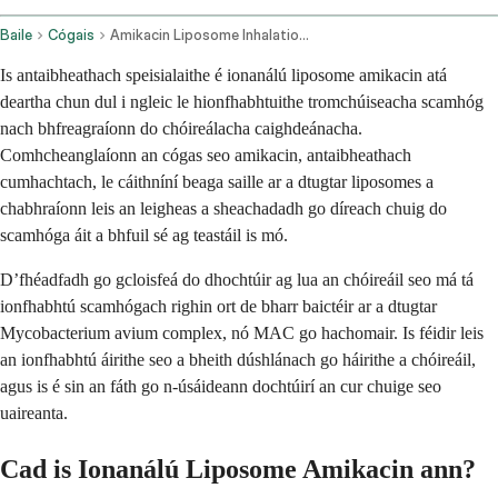
Baile
Cógais
Amikacin Liposome Inhalation Route
Is antaibheathach speisialaithe é ionanálú liposome amikacin atá
deartha chun dul i ngleic le hionfhabhtuithe tromchúiseacha scamhóg
nach bhfreagraíonn do chóireálacha caighdeánacha.
Comhcheanglaíonn an cógas seo amikacin, antaibheathach
cumhachtach, le cáithníní beaga saille ar a dtugtar liposomes a
chabhraíonn leis an leigheas a sheachadadh go díreach chuig do
scamhóga áit a bhfuil sé ag teastáil is mó.
D’fhéadfadh go gcloisfeá do dhochtúir ag lua an chóireáil seo má tá
ionfhabhtú scamhógach righin ort de bharr baictéir ar a dtugtar
Mycobacterium avium complex, nó MAC go hachomair. Is féidir leis
an ionfhabhtú áirithe seo a bheith dúshlánach go háirithe a chóireáil,
agus is é sin an fáth go n-úsáideann dochtúirí an cur chuige seo
uaireanta.
Cad is Ionanálú Liposome Amikacin ann?