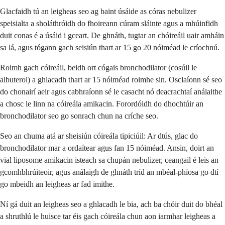
Glacfaidh tú an leigheas seo ag baint úsáide as córas nebulizer
speisialta a sholáthróidh do fhoireann cúram sláinte agus a mhúinfidh
duit conas é a úsáid i gceart. De ghnáth, tugtar an chóireáil uair amháin
sa lá, agus tógann gach seisiún thart ar 15 go 20 nóiméad le críochnú.
Roimh gach cóireáil, beidh ort cógais bronchodilator (cosúil le
albuterol) a ghlacadh thart ar 15 nóiméad roimhe sin. Osclaíonn sé seo
do chonairí aeir agus cabhraíonn sé le casacht nó deacrachtaí análaithe
a chosc le linn na cóireála amikacin. Forordóidh do dhochtúir an
bronchodilator seo go sonrach chun na críche seo.
Seo an chuma atá ar sheisiún cóireála tipiciúil: Ar dtús, glac do
bronchodilator mar a ordaítear agus fan 15 nóiméad. Ansin, doirt an
vial liposome amikacin isteach sa chupán nebulizer, ceangail é leis an
gcomhbhrúiteoir, agus análaigh de ghnáth tríd an mbéal-phíosa go dtí
go mbeidh an leigheas ar fad imithe.
Ní gá duit an leigheas seo a ghlacadh le bia, ach ba chóir duit do bhéal
a shruthlú le huisce tar éis gach cóireála chun aon iarmhar leigheas a