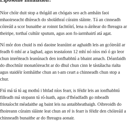
Níor chóir duit stop a thógáil an chógais seo ach amháin faoi
mhaoirseacht dhíreach do sholáthraí cúraim sláinte. Tá an cinneadh
cóireáil a scor bunaithe ar roinnt fachtóirí, lena n-áirítear do fhreagra ar
theiripe, torthaí cultúir sputum, agus aon fo-iarmhairtí atá agat.
Ní mór don chuid is mó daoine leanúint ar aghaidh leis an gcóireáil ar
feadh 6 mhí ar a laghad, agus teastaíonn 12 mhí nó níos mó ó go leor
chun imréiteach leanúnach den ionfhabhtú a bhaint amach. Déanfaidh
do dhochtúir monatóireacht ar do dhul chun cinn le tástálacha rialta
agus staidéir íomháithe chun an t-am ceart a chinneadh chun stop a
chur.
Fiú má tá tú ag mothú i bhfad níos fearr, is féidir leis an ionfhabhtú
filleadh má stopann tú ró-luath, agus d'fhéadfadh go mbeadh
friotaíocht méadaithe ag baint leis na antaibheathaigh. Oibreoidh do
fhoireann cúraim sláinte leat chun an ré is fearr is féidir den chóireáil a
chinneadh bunaithe ar do fhreagra aonair.