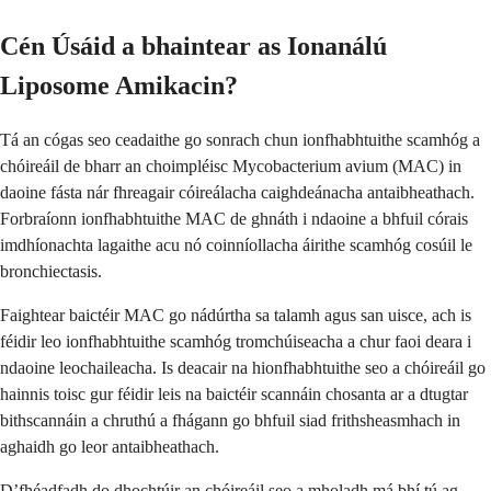
Cén Úsáid a bhaintear as Ionanálú
Liposome Amikacin?
Tá an cógas seo ceadaithe go sonrach chun ionfhabhtuithe scamhóg a
chóireáil de bharr an choimpléisc Mycobacterium avium (MAC) in
daoine fásta nár fhreagair cóireálacha caighdeánacha antaibheathach.
Forbraíonn ionfhabhtuithe MAC de ghnáth i ndaoine a bhfuil córais
imdhíonachta lagaithe acu nó coinníollacha áirithe scamhóg cosúil le
bronchiectasis.
Faightear baictéir MAC go nádúrtha sa talamh agus san uisce, ach is
féidir leo ionfhabhtuithe scamhóg tromchúiseacha a chur faoi deara i
ndaoine leochaileacha. Is deacair na hionfhabhtuithe seo a chóireáil go
hainnis toisc gur féidir leis na baictéir scannáin chosanta ar a dtugtar
bithscannáin a chruthú a fhágann go bhfuil siad frithsheasmhach in
aghaidh go leor antaibheathach.
D’fhéadfadh do dhochtúir an chóireáil seo a mholadh má bhí tú ag