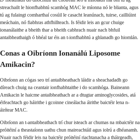
streachailt le hionfhabhtú scamhóg MAC le míonna nó le blianta, agus
tú ag fulaingt comharthaí cosúil le casacht leanúnach, tuirse, cailliúint
meáchain, nó fiabhras athfhillteach. Is féidir leis an gcur chuige
ionanálaithe a bheith thar a bheith cabhrach nuair nach bhfuil
antaibheathaigh ó bhéal tar éis an t-ionfhabhtú a ghlanadh go hiomlán.
Conas a Oibríonn Ionanálú Liposome
Amikacin?
Oibríonn an cógas seo trí antaibheathach láidir a sheachadadh go
díreach chuig na ceantair ionfhabhtaithe i do scamhóga. Baineann
Amikacin le haicme antaibheathach ar a dtugtar aminoglycosides, atá
éifeachtach go háirithe i gcoinne cineálacha áirithe baictéir lena n-
áirítear MAC.
Oibríonn an t-antaibheathach trí chur isteach ar chumas na mbaictéir na
próitéiní a theastaíonn uathu chun maireachtáil agus iolrú a dhéanamh.
Nuair nach féidir leis na baictéir próitéiní riachtanacha a tháirgeadh,