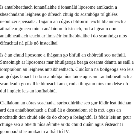
Is antaibheathach ionanálaithe é ionanálú liposome amikacin a
sheachadann leigheas go díreach chuig do scamhóga trí ghléas
nebulizer speisialta. Tagann an cógas i bhfoirm leacht bhainneach a
athraítear go ceo mín a análaíonn tú isteach, rud a ligeann don
antaibheathach teacht ar limistéir ionfhabhtaithe i do scamhóga níos
éifeachtaí ná pills nó instealltaí.
Is é an chuid liposome a fhágann go bhfuil an chóireáil seo uathúil.
Smaoinigh ar liposomes mar bhuilgeoga beaga cosanta déanta as saill a
iompraíonn an leigheas antaibheathach. Cuidíonn na boilgeoga seo leis
an gcógas fanacht i do scamhóga níos faide agus an t-antaibheathach a
scaoileadh go mall le himeacht ama, rud a thugann níos mó deise dó
dul i ngleic leis an ionfhabhtú.
Ciallaíonn an córas seachadta spriocdhírithe seo gur féidir leat tiúchan
ard den antaibheathach a fháil áit a dteastaíonn sé is mó, agus an
nochtadh don chuid eile de do chorp a íoslaghdú. Is féidir leis an gcur
chuige seo a bheith níos séimhe ar do chuid duáin agus éisteacht i
gcomparáid le amikacin a fháil trí IV.