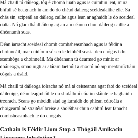
Má chaill tú dáileog, tóg é chomh luath agus is cuimhin leat, mura
bhfuil sé beagnach in am do do chéad dáileog sceidealaithe eile. Sa
chás sin, scipeáil an dáileog caillte agus lean ar aghaidh le do sceideal
rialta. Ná glac dhá dháileog ag an am céanna chun dáileog caillte a
dhéanamh suas.
Déan iarracht sceideal chomh comhsheasmhach agus is féidir a
choinneáil, mar cuidíonn sé seo le leibhéil seasta den chógas i do
scamhóga a choinneáil. Má dhéanann tú dearmad go minic ar
dháileoga, smaoinigh ar aláram laethúil a shocrú nó aip meabhrúcháin
cógais a úsáid.
Má chaill tú dáileoga iolracha nó má tá ceisteanna agat faoi do sceideal
dáileoige, déan teagmháil le do sholáthraí cúraim sláinte le haghaidh
treorach. Seans go mbeidh siad ag iarraidh do phlean cóireála a
choigeartú nó straitéisí breise a sholáthar chun cabhrú leat fanacht
comhsheasmhach le do chógais.
Cathain is Féidir Liom Stop a Thógáil Amikacin
Liposome Inhalation?