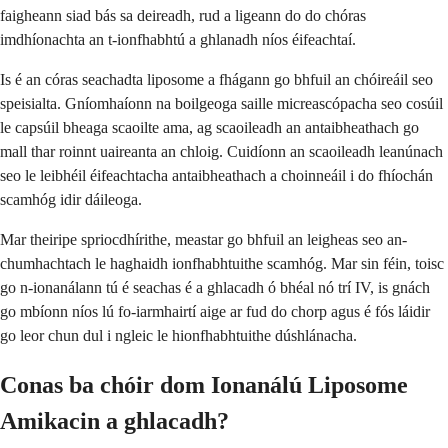
faigheann siad bás sa deireadh, rud a ligeann do do chóras
imdhíonachta an t-ionfhabhtú a ghlanadh níos éifeachtaí.
Is é an córas seachadta liposome a fhágann go bhfuil an chóireáil seo
speisialta. Gníomhaíonn na boilgeoga saille micreascópacha seo cosúil
le capsúil bheaga scaoilte ama, ag scaoileadh an antaibheathach go
mall thar roinnt uaireanta an chloig. Cuidíonn an scaoileadh leanúnach
seo le leibhéil éifeachtacha antaibheathach a choinneáil i do fhíochán
scamhóg idir dáileoga.
Mar theiripe spriocdhírithe, meastar go bhfuil an leigheas seo an-
chumhachtach le haghaidh ionfhabhtuithe scamhóg. Mar sin féin, toisc
go n-ionanálann tú é seachas é a ghlacadh ó bhéal nó trí IV, is gnách
go mbíonn níos lú fo-iarmhairtí aige ar fud do chorp agus é fós láidir
go leor chun dul i ngleic le hionfhabhtuithe dúshlánacha.
Conas ba chóir dom Ionanálú Liposome
Amikacin a ghlacadh?