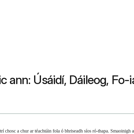
 ann: Úsáidí, Dáileog, Fo-i
trí chosc a chur ar téachtáin fola ó bhriseadh síos ró-thapa. Smaoinigh 