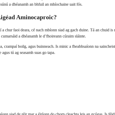
súnú a dhéanamh an bhfuil an mhíochaine uait fós.
hAigéad Aminocaproic?
tí a chur faoi deara, cé nach mbíonn siad ag gach duine. Tá an chuid is 
eat cumarsáid a dhéanamh le d’fhoireann cúraim sláinte.
sea, crampaí boilg, agus buinneach. Is minic a fheabhsaíonn na sainchei
e agus tú ag seasamh suas go tapa.
nn siad de réir mar a éiríonn do chorp cleachta leis an gcógas. Is féidi