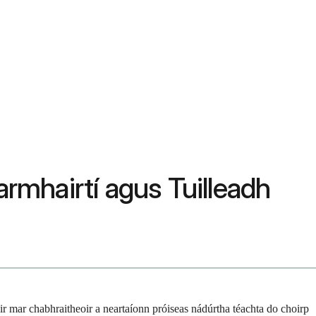
armhairtí agus Tuilleadh
air mar chabhraitheoir a neartaíonn próiseas nádúrtha téachta do choirp