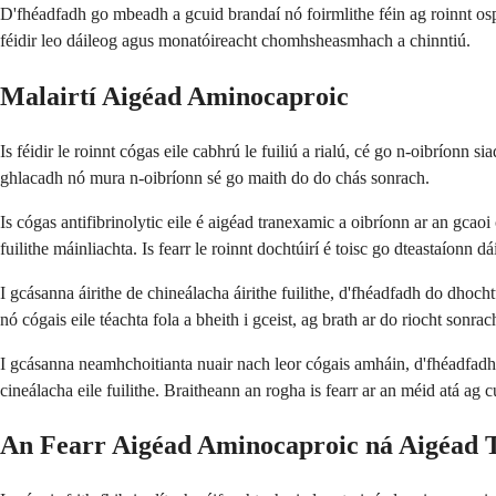
D'fhéadfadh go mbeadh a gcuid brandaí nó foirmlithe féin ag roinnt ospid
féidir leo dáileog agus monatóireacht chomhsheasmhach a chinntiú.
Malairtí Aigéad Aminocaproic
Is féidir le roinnt cógas eile cabhrú le fuiliú a rialú, cé go n-oibríon
ghlacadh nó mura n-oibríonn sé go maith do do chás sonrach.
Is cógas antifibrinolytic eile é aigéad tranexamic a oibríonn ar an gca
fuilithe máinliachta. Is fearr le roinnt dochtúirí é toisc go dteastaíonn d
I gcásanna áirithe de chineálacha áirithe fuilithe, d'fhéadfadh do dhoch
nó cógais eile téachta fola a bheith i gceist, ag brath ar do riocht sonrac
I gcásanna neamhchoitianta nuair nach leor cógais amháin, d'fhéadfadh
cineálacha eile fuilithe. Braitheann an rogha is fearr ar an méid atá ag c
An Fearr Aigéad Aminocaproic ná Aigéad 