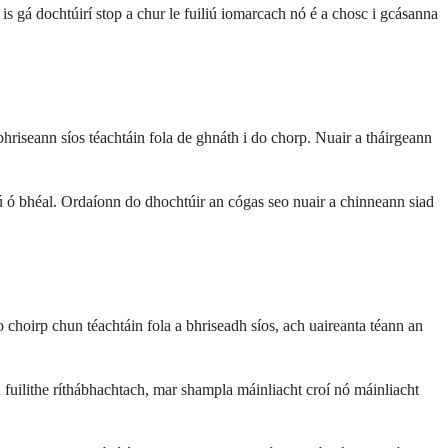
is gá dochtúirí stop a chur le fuiliú iomarcach nó é a chosc i gcásanna
bhriseann síos téachtáin fola de ghnáth i do chorp. Nuair a tháirgeann
tú ó bhéal. Ordaíonn do dhochtúir an cógas seo nuair a chinneann siad
 choirp chun téachtáin fola a bhriseadh síos, ach uaireanta téann an
ú fuilithe ríthábhachtach, mar shampla máinliacht croí nó máinliacht