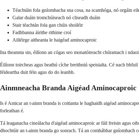
Téachtáin fola gníomhacha sna cosa, na scamhóga, nó orgáin eil
Galar duáin tromchúiseach nó cliseadh duáin
Stair téachtán fola gan chúis shoiléir
Fadhbanna áirithe rithime croí
Ailléirge aitheanta le haigéad aminocaproic
Ina theannta sin, éilíonn an cógas seo monatóireacht chúramach i ndaoin
Éilíonn toircheas agus beathú cíche breithniú speisialta. Cé nach bhfuil
féideartha duit féin agus do do leanbh.
Ainmneacha Branda Aigéad Aminocaproic
Is é Amicar an t-ainm branda is coitianta le haghaidh aigéad aminocaproi
forleathan é.
Tá leaganacha cineálacha d'aigéad aminocaproic ar fáil freisin agus o
dhochtúir an t-ainm branda go sonrach. Tá an comhábhar gníomhach céan