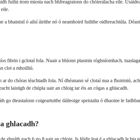
dh fuiliú trom míosta nach bhfreagraíonn do chóireálacha eile. Úsáidean
eile.
he a bhainistí ó ailsí áirithe nó ó neamhoird fuilithe oidhreachtúla. Dé
os fibrin i gclotaí fola. Nuair a bhíonn plasmin róghníomhach, tuaslagan
 clot a mhoilliú.
 ar do chóras téachtadh fola. Ní dhéanann sé clotaí nua a fhoirmiú, ach
acht laistigh de chúpla uair an chloig tar éis an cógas a ghlacadh.
áth go dteastaíonn coigeartuithe dáileoige speisialta ó dhaoine le fadhba
 a ghlacadh?
e ghnáth gach 6 go 8 uair an chloig. Is féidir leat é a ghlacadh le bia