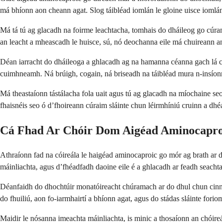
má bhíonn aon cheann agat. Slog táibléad iomlán le gloine uisce iomlá
Má tá tú ag glacadh na foirme leachtacha, tomhais do dháileog go cúrama
an leacht a mheascadh le huisce, sú, nó deochanna eile má chuireann an 
Déan iarracht do dháileoga a ghlacadh ag na hamanna céanna gach lá chu
cuimhneamh. Ná brúigh, cogain, ná briseadh na táibléad mura n-insíon
Má theastaíonn tástálacha fola uait agus tú ag glacadh na míochaine seo, c
fhaisnéis seo ó d’fhoireann cúraim sláinte chun léirmhíniú cruinn a dh
Cá Fhad Ar Chóir Dom Aigéad Aminocapro
Athraíonn fad na cóireála le haigéad aminocaproic go mór ag brath ar d
máinliachta, agus d’fhéadfadh daoine eile é a ghlacadh ar feadh seacht
Déanfaidh do dhochtúir monatóireacht chúramach ar do dhul chun cinn ag
do fhuiliú, aon fo-iarmhairtí a bhíonn agat, agus do stádas sláinte for
Maidir le nósanna imeachta máinliachta, is minic a thosaíonn an chóireá