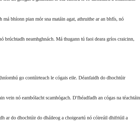
ch má bhíonn pian mór sna matáin agat, athruithe ar an bhfís, nó
 nó brúchtadh neamhghnách. Má thugann tú faoi deara gríos craicinn,
ghníomhú go contúirteach le cógais eile. Déanfaidh do dhochtúir
mhain vein nó eambólacht scamhógach. D'fhéadfadh an cógas na téachtáin
h ar do dhochtúir do dháileog a choigeartú nó cóireáil dhifriúil a