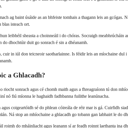
n.
ch ag baint úsáide as an bhfeiste tomhais a thagann leis an gcógas. Ná 
blas isteach ort.
n leibhéil sheasta a choinneáil i do chóras. Socraigh meabhrúcháin ar 
n do dhochtúir duit go sonrach é sin a dhéanamh.
uir in iúl don teicneoir saotharlainne. Is féidir leis an míochaine dul i 
éanamh.
ic a Ghlacadh?
o riocht sonrach agus cé chomh maith agus a fhreagraíonn tú don mhíoch
ainí nó fiú míonna le haghaidh fadhbanna fuilithe leanúnacha.
us coigeartóidh sé do phlean cóireála de réir mar is gá. Cuirfidh siad
iomlán. Ná stop an mhíochaine a ghlacadh go tobann gan labhairt le do dh
il roimh do mháinliacht agus leanann sí ar feadh roinnt laethanta ina dh