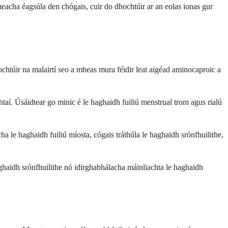
rmeacha éagsúla den chógais, cuir do dhochtúir ar an eolas ionas gur
hochtúir na malairtí seo a mheas mura féidir leat aigéad aminocaproic a
taí. Úsáidtear go minic é le haghaidh fuiliú menstrual trom agus rialú
a le haghaidh fuiliú míosta, cógais tráthúla le haghaidh srónfhuilithe,
ghaidh srónfhuilithe nó idirghabhálacha máinliachta le haghaidh