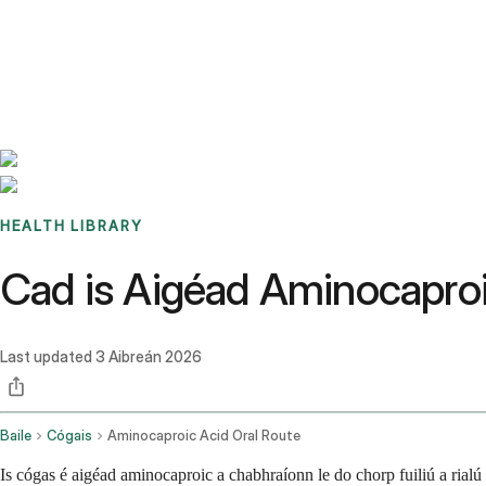
Benchmarks
Stories
FAQ
Sign up / Log in
HEALTH LIBRARY
Cad is Aigéad Aminocaproic
Last updated
3 Aibreán 2026
Baile
Cógais
Aminocaproic Acid Oral Route
Is cógas é aigéad aminocaproic a chabhraíonn le do chorp fuiliú a rialú 