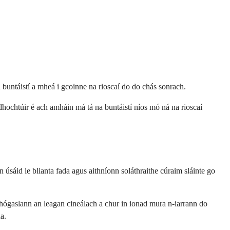
 buntáistí a mheá i gcoinne na rioscaí do do chás sonrach.
 dhochtúir é ach amháin má tá na buntáistí níos mó ná na rioscaí
 úsáid le blianta fada agus aithníonn soláthraithe cúraim sláinte go
chógaslann an leagan cineálach a chur in ionad mura n-iarrann do
a.