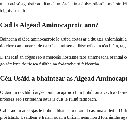
nuair atá sé ag obair go dian chun téachtáin a dhíscaoileadh ar chóir d
leighis ar leith.
Cad is Aigéad Aminocaproic ann?
Baineann aigéad aminocaproic le grúpa cógas ar a dtugtar gníomhairí anti
do chorp an iomarca de na substaintí seo a dhíscaoileann téachtáin, t
D’fhéadfá an cógas seo a fheiceáil liostaithe faoi ainmneacha brandaí 
go sáraíonn do riosca fuilithe na fo-iarmhairtí féideartha.
Cén Úsáid a bhaintear as Aigéad Aminocap
Ordaíonn dochtúirí aigéad aminocaproic chun fuiliú iomarcach a chóireáil
próiseas seo i bhfeidhm agus is cúis le fuiliú fadhbach.
Cabhraíonn an cógas le fuiliú a bhainistiú i roinnt cásanna ar leith. D’
próstatach. Úsáidtear é freisin nuair a bhíonn neamhoird fola áirithe ag