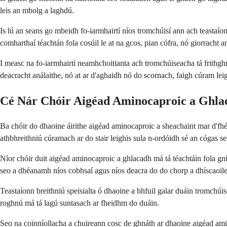
leis an mbolg a laghdú.
Is lú an seans go mbeidh fo-iarmhairtí níos tromchúisí ann ach teastaíon
comharthaí téachtán fola cosúil le at na gcos, pian cófra, nó giorracht a
I measc na fo-iarmhairtí neamhchoitianta ach tromchúiseacha tá frithg
deacracht análaithe, nó at ar d'aghaidh nó do scornach, faigh cúram leig
Cé Nár Chóir Aigéad Aminocaproic a Ghla
Ba chóir do dhaoine áirithe aigéad aminocaproic a sheachaint mar d'fh
athbhreithniú cúramach ar do stair leighis sula n-ordóidh sé an cógas se
Níor chóir duit aigéad aminocaproic a ghlacadh má tá téachtáin fola gn
seo a dhéanamh níos cobhsaí agus níos deacra do do chorp a dhíscaoile
Teastaíonn breithniú speisialta ó dhaoine a bhfuil galar duáin tromchúis
roghnú má tá lagú suntasach ar fheidhm do duáin.
Seo na coinníollacha a chuireann cosc ​​de ghnáth ar dhaoine aigéad am