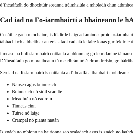
d’fhéadfadh do dhochtúir sosanna tréimhsiúla a mholadh chun athmhea
Cad iad na Fo-iarmhairtí a bhaineann le 
Cosúil le gach míochaine, is féidir le haigéad aminocaproic fo-iarmhair
tábhachtach a bheith ar an eolas faoi cad atá le faire ionas gur féidir l
I measc na bhfo-iarmhairtí coitianta a bhíonn ag go leor daoine tá nau
D’fhéadfadh go mbraitheann tú meadhrán nó éadrom freisin, go háirith
Seo iad na fo-iarmhairtí is coitianta a d’fhéadfá a thabhairt faoi deara:
Nausea agus buinneach
Buinneach nó stóil scaoilte
Meadhrán nó éadrom
Tinneas cinn
Tuirse nó laige
Crampaí nó pianta matán
Is gnách go mbíonn na hairíonna seo sealadach agus is gnách go laghdaío