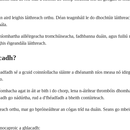
n aird leighis láithreach orthu. Déan teagmháil le do dhochtúir láithrea
nála.
hníomhartha ailléirgeacha tromchúiseacha, fadhbanna duáin, agus fuiliú
his éigeandála láithreach.
cadh?
éadfadh sé a gcuid coinníollacha sláinte a dhéanamh níos measa nó idir
o.
íomhacha agat in áit ar bith i do chorp, lena n-áirítear thrombóis dho
adh go nádúrtha, rud a d'fhéadfadh a bheith contúirteach.
each orthu, mar go bpróiseáiltear an cógas tríd na duáin. Seans go mbeid
inocaproic a ghlacadh: