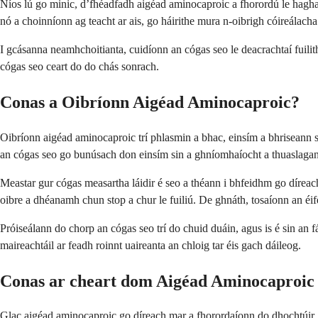
Níos lú go minic, d’fhéadfadh aigéad aminocaproic a fhorordú le haghai
nó a choinníonn ag teacht ar ais, go háirithe mura n-oibrigh cóireálacha 
I gcásanna neamhchoitianta, cuidíonn an cógas seo le deacrachtaí fuilit
cógas seo ceart do do chás sonrach.
Conas a Oibríonn Aigéad Aminocaproic?
Oibríonn aigéad aminocaproic trí phlasmin a bhac, einsím a bhriseann sí
an cógas seo go bunúsach don einsím sin a ghníomhaíocht a thuaslagann
Meastar gur cógas measartha láidir é seo a théann i bhfeidhm go díreach
oibre a dhéanamh chun stop a chur le fuiliú. De ghnáth, tosaíonn an éife
Próiseálann do chorp an cógas seo trí do chuid duáin, agus is é sin an f
maireachtáil ar feadh roinnt uaireanta an chloig tar éis gach dáileog.
Conas ar cheart dom Aigéad Aminocaproic
Glac aigéad aminocaproic go díreach mar a fhorordaíonn do dhochtúir, d