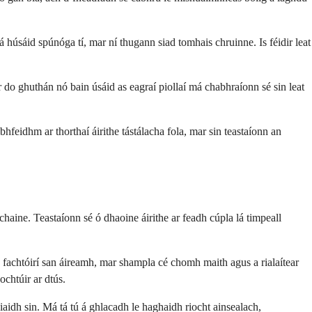
húsáid spúnóga tí, mar ní thugann siad tomhais chruinne. Is féidir leat
do ghuthán nó bain úsáid as eagraí piollaí má chabhraíonn sé sin leat
bhfeidhm ar thorthaí áirithe tástálacha fola, mar sin teastaíonn an
aine. Teastaíonn sé ó dhaoine áirithe ar feadh cúpla lá timpeall
 fachtóirí san áireamh, mar shampla cé chomh maith agus a rialaítear
ochtúir ar dtús.
iaidh sin. Má tá tú á ghlacadh le haghaidh riocht ainsealach,