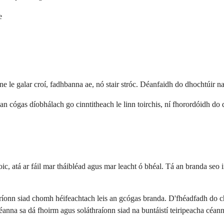
e
e le galar croí, fadhbanna ae, nó stair stróc. Déanfaidh do dhochtúir na
 an cógas díobhálach go cinntitheach le linn toirchis, ní fhorordóidh do
c, atá ar fáil mar tháibléad agus mar leacht ó bhéal. Tá an branda seo in
ibríonn siad chomh héifeachtach leis an gcógas branda. D'fhéadfadh do 
na sa dá fhoirm agus soláthraíonn siad na buntáistí teiripeacha céann