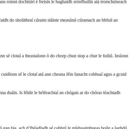
n roinnt dochtúirí é freisin le haghaidh srónfhuiliú atá tromchúiseach
anfaidh do sholáthraí cúraim sláinte measúnú cúramach an bhfuil an
n sé clotaí a theastaíonn ó do chorp chun stop a chur le fuiliú. Insíonn
 cuidíonn sé le clotaí atá ann cheana féin fanacht cobhsaí agus a gcuid
nna duáin. Is féidir le héifeachtaí an chógais ar do chóras téachtadh
 nó gan bia, ach d’fhéadfadh sé cabhrú le míshuaimhneas boilg a laghdú