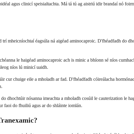
éal agus clinicí speisialtachta. Má tá tú ag aistriú idir brandaí nó foi
n siad trí mheicníochtaí éagsúla ná aigéad aminocaproic. D'fhéadfadh do d
oi chéanna le haigéad aminocaproic ach is minic a bhíonn sé níos cumhach
áileog níos lú minicí uaidh.
túir cur chuige eile a mholadh ar fad. D'fhéadfadh cóireálacha hormónach
h.
 do dhochtúir nósanna imeachta a mholadh cosúil le cauterization le ha
ur faoi do fhuiliú agus ar do shláinte iomlán.
Tranexamic?