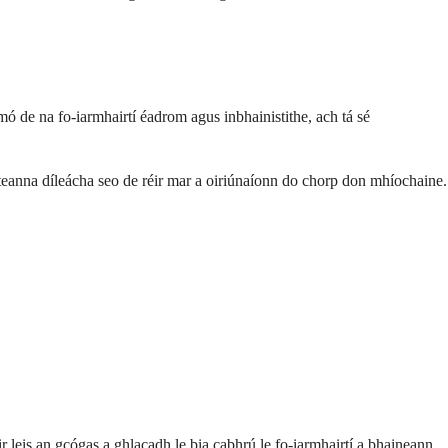
mó de na fo-iarmhairtí éadrom agus inbhainistithe, ach tá sé
steanna díleácha seo de réir mar a oiriúnaíonn do chorp don mhíochaine.
r leis an gcógas a ghlacadh le bia cabhrú le fo-iarmhairtí a bhaineann