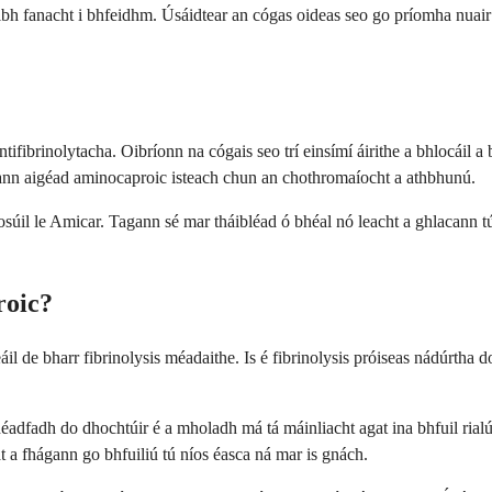
óibh fanacht i bhfeidhm. Úsáidtear an cógas oideas seo go príomha nuair 
fibrinolytacha. Oibríonn na cógais seo trí einsímí áirithe a bhlocáil a 
agann aigéad aminocaproic isteach chun an chothromaíocht a athbhunú.
cosúil le Amicar. Tagann sé mar tháibléad ó bhéal nó leacht a ghlacann 
roic?
 de bharr fibrinolysis méadaithe. Is é fibrinolysis próiseas nádúrtha do
fhéadfadh do dhochtúir é a mholadh má tá máinliacht agat ina bhfuil rial
at a fhágann go bhfuiliú tú níos éasca ná mar is gnách.