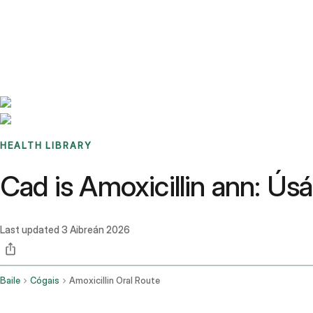
Benchmarks
Stories
FAQ
Sign up / Log in
HEALTH LIBRARY
Cad is Amoxicillin ann: Úsái
Last updated
3 Aibreán 2026
Baile
Cógais
Amoxicillin Oral Route