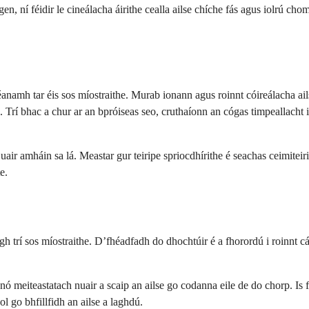
ogen, ní féidir le cineálacha áirithe cealla ailse chíche fás agus iolrú c
anamh tar éis sos míostraithe. Murab ionann agus roinnt cóireálacha ails
. Trí bhac a chur ar an bpróiseas seo, cruthaíonn an cógas timpeallacht i
ir amháin sa lá. Meastar gur teiripe spriocdhírithe é seachas ceimiteirip
e.
 trí sos míostraithe. D’fhéadfadh do dhochtúir é a fhorordú i roinnt cás
ó meiteastatach nuair a scaip an ailse go codanna eile de do chorp. Is fé
ol go bhfillfidh an ailse a laghdú.