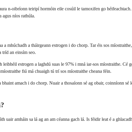
ura n-oibríonn teiripí hormóin eile cosúil le tamoxifen go héifeachtach.
 agus níos rathúla.
a a mhúchadh a tháirgeann estrogen i do chorp. Tar éis sos míostraithe
 tríd an einsím seo.
dh leibhéil estrogen a laghdú suas le 97% i mná iar-sos míostraithe. Cé
os míostraithe fiú má chuaigh tú trí sos míostraithe cheana féin.
 bhaint amach i do chorp. Nuair a thosaíonn sé ag obair, coinníonn sé l
h?
h uair amháin sa lá ag an am céanna gach lá. Is féidir leat é a ghlacad