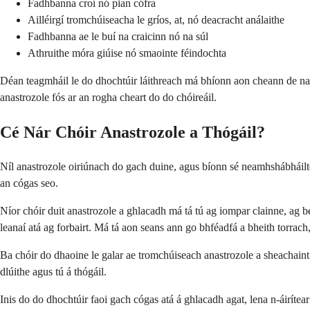
Fadhbanna croí nó pian cófra
Ailléirgí tromchúiseacha le gríos, at, nó deacracht análaithe
Fadhbanna ae le buí na craicinn nó na súl
Athruithe móra giúise nó smaointe féindochta
Déan teagmháil le do dhochtúir láithreach má bhíonn aon cheann de na fo
anastrozole fós ar an rogha cheart do do chóireáil.
Cé Nár Chóir Anastrozole a Thógáil?
Níl anastrozole oiriúnach do gach duine, agus bíonn sé neamhshábháilt
an cógas seo.
Níor chóir duit anastrozole a ghlacadh má tá tú ag iompar clainne, ag be
leanaí atá ag forbairt. Má tá aon seans ann go bhféadfá a bheith torrac
Ba chóir do dhaoine le galar ae tromchúiseach anastrozole a sheachaint 
dlúithe agus tú á thógáil.
Inis do do dhochtúir faoi gach cógas atá á ghlacadh agat, lena n-áirítear