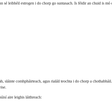
onn sé leibhéil estrogen i do chorp go suntasach. Is féidir an chuid is mó
h, sláinte comhpháirteach, agus rialáil teochta i do chorp a chothabháil
eise.
isí aire leighis láithreach: