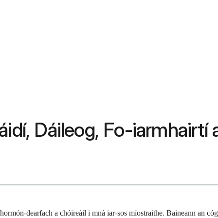
idí, Dáileog, Fo-iarmhairtí 
hormón-dearfach a chóireáil i mná iar-sos míostraithe. Baineann an cógas