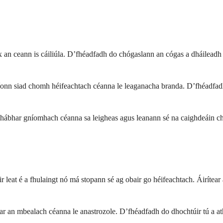
dex an ceann is cáiliúla. D’fhéadfadh do chógaslann an cógas a dháile
bríonn siad chomh héifeachtach céanna le leaganacha branda. D’fhéadfa
ábhar gníomhach céanna sa leigheas agus leanann sé na caighdeáin cháil
 leat é a fhulaingt nó má stopann sé ag obair go héifeachtach. Áirítear a
n ar an mbealach céanna le anastrozole. D’fhéadfadh do dhochtúir tú a 