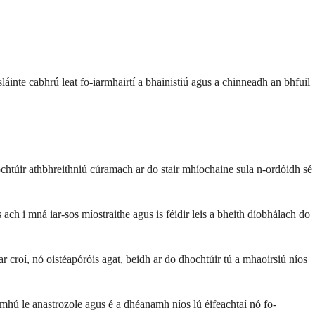
áinte cabhrú leat fo-iarmhairtí a bhainistiú agus a chinneadh an bhfuil
chtúir athbhreithniú cúramach ar do stair mhíochaine sula n-ordóidh sé
ach i mná iar-sos míostraithe agus is féidir leis a bheith díobhálach do
 croí, nó oistéapóróis agat, beidh ar do dhochtúir tú a mhaoirsiú níos
níomhú le anastrozole agus é a dhéanamh níos lú éifeachtaí nó fo-