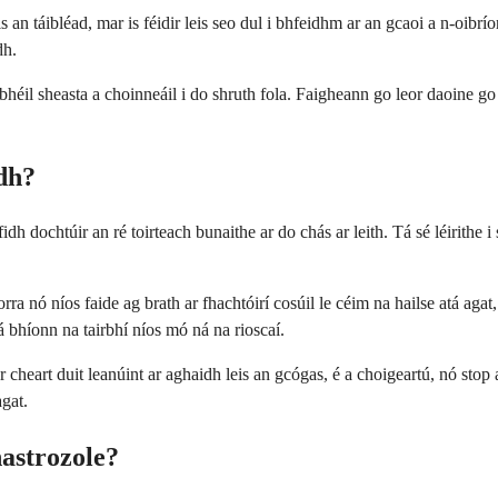
is an táibléad, mar is féidir leis seo dul i bhfeidhm ar an gcaoi a n-oib
dh.
éil sheasta a choinneáil i do shruth fola. Faigheann go leor daoine go 
dh?
h dochtúir an ré toirteach bunaithe ar do chás ar leith. Tá sé léirithe 
ra nó níos faide ag brath ar fhachtóirí cosúil le céim na hailse atá aga
 bhíonn na tairbhí níos mó ná na rioscaí.
heart duit leanúint ar aghaidh leis an gcógas, é a choigeartú, nó stop a
agat.
nastrozole?