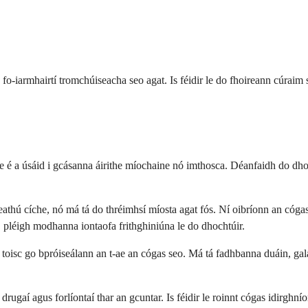
-iarmhairtí tromchúiseacha seo agat. Is féidir le do fhoireann cúraim sl
e é a úsáid i gcásanna áirithe míochaine nó imthosca. Déanfaidh do dho
athú cíche, nó má tá do thréimhsí míosta agat fós. Ní oibríonn an cógas 
h, pléigh modhanna iontaofa frithghiniúna le do dhochtúir.
toisc go bpróiseálann an t-ae an cógas seo. Má tá fadhbanna duáin, galar
 drugaí agus forlíontaí thar an gcuntar. Is féidir le roinnt cógas idirgh