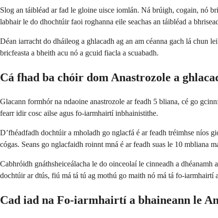
Slog an táibléad ar fad le gloine uisce iomlán. Ná brúigh, cogain, nó br
labhair le do dhochtúir faoi roghanna eile seachas an táibléad a bhrisea
Déan iarracht do dháileog a ghlacadh ag an am céanna gach lá chun leibh
bricfeasta a bheith acu nó a gcuid fiacla a scuabadh.
Cá fhad ba chóir dom Anastrozole a ghlaca
Glacann formhór na ndaoine anastrozole ar feadh 5 bliana, cé go gcinnfid
fearr idir cosc ailse agus fo-iarmhairtí inbhainistithe.
D’fhéadfadh dochtúir a mholadh go nglacfá é ar feadh tréimhse níos gior
cógas. Seans go nglacfaidh roinnt mná é ar feadh suas le 10 mbliana má
Cabhróidh gnáthsheiceálacha le do oinceolaí le cinneadh a dhéanamh ar c
dochtúir ar dtús, fiú má tá tú ag mothú go maith nó má tá fo-iarmhairtí 
Cad iad na Fo-iarmhairtí a bhaineann le A