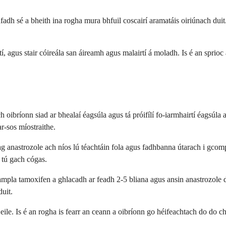
adfadh sé a bheith ina rogha mura bhfuil coscairí aramatáis oiriúnach du
rtí, agus stair cóireála san áireamh agus malairtí á moladh. Is é an sprioc 
h oibríonn siad ar bhealaí éagsúla agus tá próifílí fo-iarmhairtí éagsúl
r-sos míostraithe.
astrozole ach níos lú téachtáin fola agus fadhbanna útarach i gcompar
 tú gach cógas.
mpla tamoxifen a ghlacadh ar feadh 2-5 bliana agus ansin anastrozole d
duit.
eile. Is é an rogha is fearr an ceann a oibríonn go héifeachtach do do 