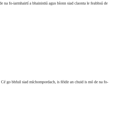
 de na fo-iarmhairtí a bhainistiú agus bíonn siad claonta le feabhsú de
. Cé go bhfuil siad míchompordach, is féidir an chuid is mó de na fo-