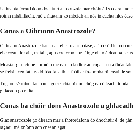
Uaireanta forordaíonn dochtúirí anastrozole mar chóireáil sa dara líne m
roimh mháinliacht, rud a fhágann go mbeidh an nós imeachta níos éasca
Conas a Oibríonn Anastrozole?
Cuireann Anastrozole bac ar an einsím aromatase, atá cosúil le monarch
eile cosúil le saill, matáin, agus craiceann ag táirgeadh méideanna beaga
Meastar gur teiripe hormóin measartha láidir é an cógas seo a fhéadfai
sé freisin cén fáth go bhféadfá taithí a fháil ar fo-iarmhairtí cosúil le s
Tógann sé roinnt laethanta go seachtainí don chógas a éifeacht iomlán a
ghlacadh go rialta.
Conas ba chóir dom Anastrozole a ghlacad
Glac anastrozole go díreach mar a fhorordaíonn do dhochtúir é, de ghnát
laghdú má bhíonn aon cheann agat.