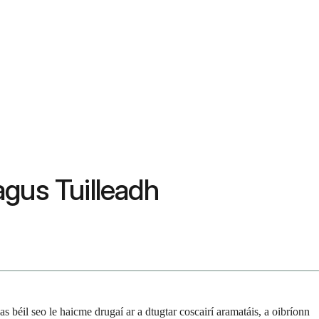
agus Tuilleadh
 béil seo le haicme drugaí ar a dtugtar coscairí aramatáis, a oibríonn