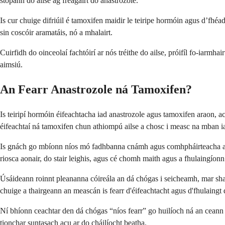
stopann do ailse ag freagairt do anastrozole.
Is cur chuige difriúil é tamoxifen maidir le teiripe hormóin agus d’fhé
sin coscóir aramatáis, nó a mhalairt.
Cuirfidh do oinceolaí fachtóirí ar nós tréithe do ailse, próifíl fo-iarmhai
aimsiú.
An Fearr Anastrozole ná Tamoxifen?
Is teiripí hormóin éifeachtacha iad anastrozole agus tamoxifen araon, ac
éifeachtaí ná tamoxifen chun athiompú ailse a chosc i measc na mban ia
Is gnách go mbíonn níos mó fadhbanna cnámh agus comhpháirteacha ag an
riosca aonair, do stair leighis, agus cé chomh maith agus a fhulaingíonn
Úsáideann roinnt pleananna cóireála an dá chógas i seicheamh, mar sha
chuige a thairgeann an meascán is fearr d'éifeachtacht agus d'fhulaingt 
Ní bhíonn ceachtar den dá chógas “níos fearr” go huilíoch ná an ceann 
tionchar suntasach acu ar do cháilíocht beatha.