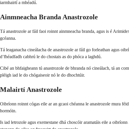
iarmhairtí a mhéadú.
Ainmneacha Branda Anastrozole
Tá anastrozole ar fáil faoi roinnt ainmneacha branda, agus is é Arimi
gcéanna.
Tá leaganacha cineálacha de anastrozole ar fáil go forleathan agus oi
d’fhéadfadh cabhrú le do chostais as do phóca a laghdú.
Cibé an bhfaigheann tú anastrozole de bhranda nó cineálach, tá an comh
pléigh iad le do chógaiseoir nó le do dhochtúir.
Malairtí Anastrozole
Oibríonn roinnt cógas eile ar an gcaoi chéanna le anastrozole mura féidir
hormóin.
Is iad letrozole agus exemestane dhá choscóir aramatáis eile a oibríon