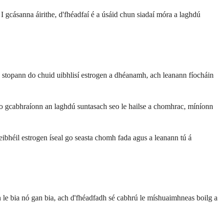
 I gcásanna áirithe, d'fhéadfaí é a úsáid chun siadaí móra a laghdú
, stopann do chuid uibhlisí estrogen a dhéanamh, ach leanann fíocháin
 go gcabhraíonn an laghdú suntasach seo le hailse a chomhrac, míníonn
eibhéil estrogen íseal go seasta chomh fada agus a leanann tú á
h le bia nó gan bia, ach d'fhéadfadh sé cabhrú le míshuaimhneas boilg a