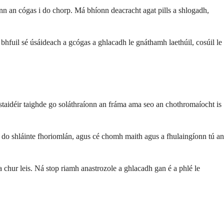
ríonn an cógas i do chorp. Má bhíonn deacracht agat pills a shlogadh,
bhfuil sé úsáideach a gcógas a ghlacadh le gnáthamh laethúil, cosúil le
i staidéir taighde go soláthraíonn an fráma ama seo an chothromaíocht is
t, do shláinte fhoriomlán, agus cé chomh maith agus a fhulaingíonn tú an
 chur leis. Ná stop riamh anastrozole a ghlacadh gan é a phlé le