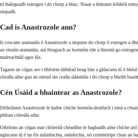
trí tháirgeadh estrogen i do chorp a bhac. Nuair a thiteann leibhéil estr
stopadh.
Cad is Anastrozole ann?
Is coscaire aramatáis é Anastrozole a stopann do chorp ó estrogen a dhé
an einsím aramatáis, atá freagrach as hormóin eile a thiontú go estrogen
maireachtáil agus fás.
Tagann an cógas seo i bhfoirm táibléad beag bán a ghlacann tú ó bhéal ua
chealla ailse gan an oiread sin cealla sláintiúla i do chorp a bheith buailt
Cén Úsáid a bhaintear as Anastrozole?
Déileálann Anastrozole le hailse chíche hormón-dearfach i mná a chuaigh
phlean cóireála ailse.
Oibríonn an cógas mar chóireáil chéadlíne le haghaidh ailse chíche ard n
nglacann tú é tar éis máinliachta, radaíochta, nó ceimiteiripe chun an ba