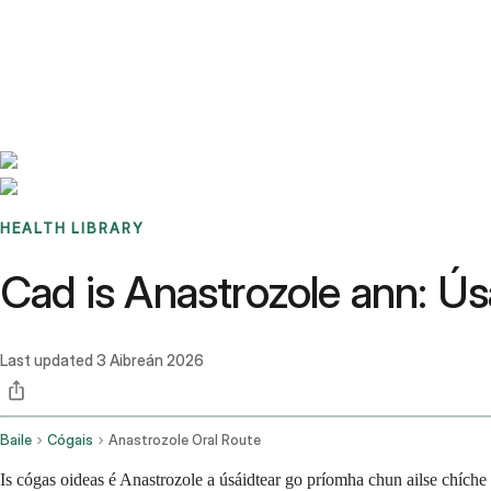
Benchmarks
Stories
FAQ
Sign up / Log in
HEALTH LIBRARY
Cad is Anastrozole ann: Úsá
Last updated
3 Aibreán 2026
Baile
Cógais
Anastrozole Oral Route
Is cógas oideas é Anastrozole a úsáidtear go príomha chun ailse chíche 