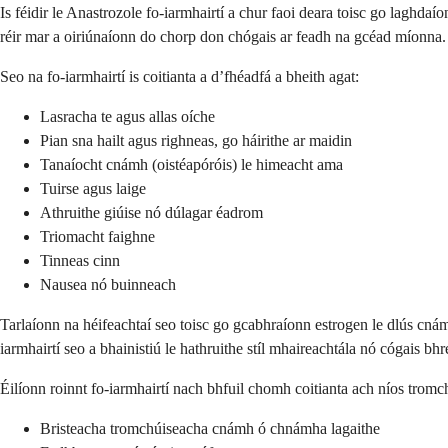
Is féidir le Anastrozole fo-iarmhairtí a chur faoi deara toisc go laghdaí
réir mar a oiriúnaíonn do chorp don chógais ar feadh na gcéad míonna.
Seo na fo-iarmhairtí is coitianta a d’fhéadfá a bheith agat:
Lasracha te agus allas oíche
Pian sna hailt agus righneas, go háirithe ar maidin
Tanaíocht cnámh (oistéapóróis) le himeacht ama
Tuirse agus laige
Athruithe giúise nó dúlagar éadrom
Triomacht faighne
Tinneas cinn
Nausea nó buinneach
Tarlaíonn na héifeachtaí seo toisc go gcabhraíonn estrogen le dlús cnám
iarmhairtí seo a bhainistiú le hathruithe stíl mhaireachtála nó cógais bhr
Éilíonn roinnt fo-iarmhairtí nach bhfuil chomh coitianta ach níos tromchú
Bristeacha tromchúiseacha cnámh ó chnámha lagaithe