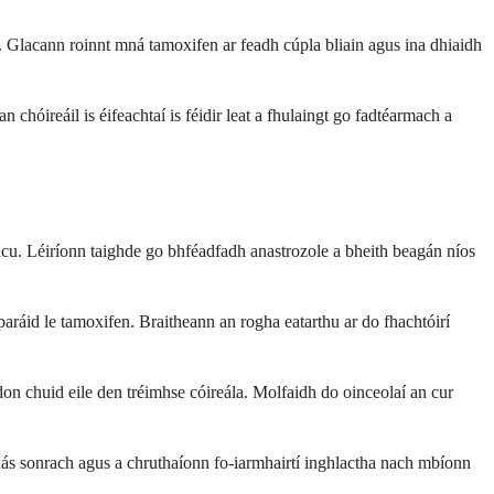
it. Glacann roinnt mná tamoxifen ar feadh cúpla bliain agus ina dhiaidh
an chóireáil is éifeachtaí is féidir leat a fhulaingt go fadtéarmach a
a acu. Léiríonn taighde go bhféadfadh anastrozole a bheith beagán níos
áid le tamoxifen. Braitheann an rogha eatarthu ar do fhachtóirí
on chuid eile den tréimhse cóireála. Molfaidh do oinceolaí an cur
chás sonrach agus a chruthaíonn fo-iarmhairtí inghlactha nach mbíonn