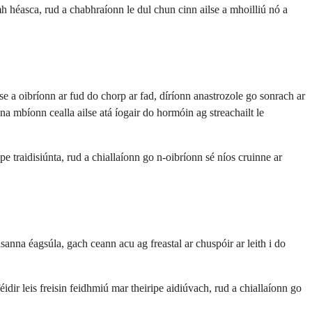
homh héasca, rud a chabhraíonn le dul chun cinn ailse a mhoilliú nó a
e a oibríonn ar fud do chorp ar fad, díríonn anastrozole go sonrach ar
na mbíonn cealla ailse atá íogair do hormóin ag streachailt le
e traidisiúnta, rud a chiallaíonn go n-oibríonn sé níos cruinne ar
anna éagsúla, gach ceann acu ag freastal ar chuspóir ar leith i do
idir leis freisin feidhmiú mar theiripe aidiúvach, rud a chiallaíonn go