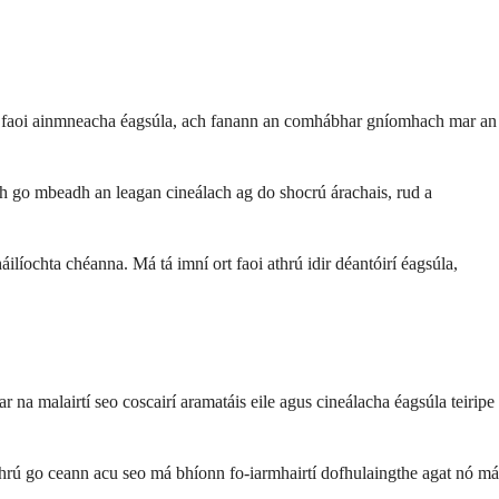
adh faoi ainmneacha éagsúla, ach fanann an comhábhar gníomhach mar an
dh go mbeadh an leagan cineálach ag do shocrú árachais, rud a
íochta chéanna. Má tá imní ort faoi athrú idir déantóirí éagsúla,
r na malairtí seo coscairí aramatáis eile agus cineálacha éagsúla teiripe
athrú go ceann acu seo má bhíonn fo-iarmhairtí dofhulaingthe agat nó má