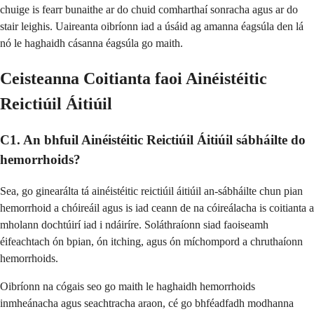
chuige is fearr bunaithe ar do chuid comharthaí sonracha agus ar do
stair leighis. Uaireanta oibríonn iad a úsáid ag amanna éagsúla den lá
nó le haghaidh cásanna éagsúla go maith.
Ceisteanna Coitianta faoi Ainéistéitic
Reictiúil Áitiúil
C1. An bhfuil Ainéistéitic Reictiúil Áitiúil sábháilte do
hemorrhoids?
Sea, go ginearálta tá ainéistéitic reictiúil áitiúil an-sábháilte chun pian
hemorrhoid a chóireáil agus is iad ceann de na cóireálacha is coitianta a
mholann dochtúirí iad i ndáiríre. Soláthraíonn siad faoiseamh
éifeachtach ón bpian, ón itching, agus ón míchompord a chruthaíonn
hemorrhoids.
Oibríonn na cógais seo go maith le haghaidh hemorrhoids
inmheánacha agus seachtracha araon, cé go bhféadfadh modhanna