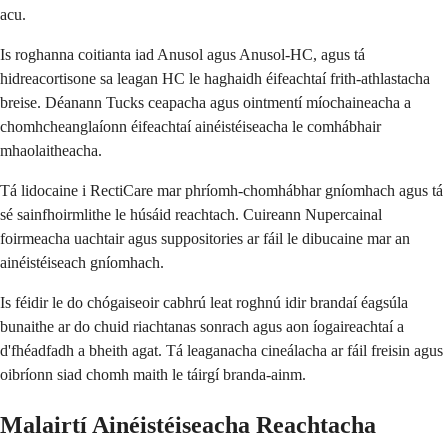
acu.
Is roghanna coitianta iad Anusol agus Anusol-HC, agus tá
hidreacortisone sa leagan HC le haghaidh éifeachtaí frith-athlastacha
breise. Déanann Tucks ceapacha agus ointmentí míochaineacha a
chomhcheanglaíonn éifeachtaí ainéistéiseacha le comhábhair
mhaolaitheacha.
Tá lidocaine i RectiCare mar phríomh-chomhábhar gníomhach agus tá
sé sainfhoirmlithe le húsáid reachtach. Cuireann Nupercainal
foirmeacha uachtair agus suppositories ar fáil le dibucaine mar an
ainéistéiseach gníomhach.
Is féidir le do chógaiseoir cabhrú leat roghnú idir brandaí éagsúla
bunaithe ar do chuid riachtanas sonrach agus aon íogaireachtaí a
d'fhéadfadh a bheith agat. Tá leaganacha cineálacha ar fáil freisin agus
oibríonn siad chomh maith le táirgí branda-ainm.
Malairtí Ainéistéiseacha Reachtacha