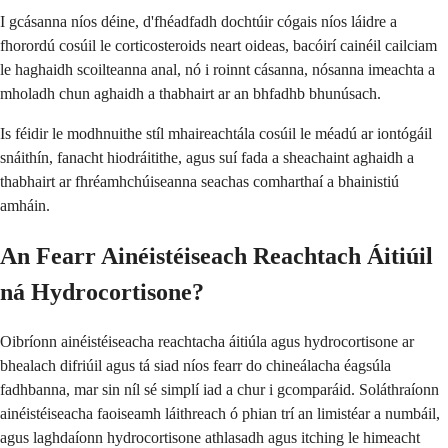
I gcásanna níos déine, d'fhéadfadh dochtúir cógais níos láidre a
fhorordú cosúil le corticosteroids neart oideas, bacóirí cainéil cailciam
le haghaidh scoilteanna anal, nó i roinnt cásanna, nósanna imeachta a
mholadh chun aghaidh a thabhairt ar an bhfadhb bhunúsach.
Is féidir le modhnuithe stíl mhaireachtála cosúil le méadú ar iontógáil
snáithín, fanacht hiodráitithe, agus suí fada a sheachaint aghaidh a
thabhairt ar fhréamhchúiseanna seachas comharthaí a bhainistiú
amháin.
An Fearr Ainéistéiseach Reachtach Áitiúil
ná Hydrocortisone?
Oibríonn ainéistéiseacha reachtacha áitiúla agus hydrocortisone ar
bhealach difriúil agus tá siad níos fearr do chineálacha éagsúla
fadhbanna, mar sin níl sé simplí iad a chur i gcomparáid. Soláthraíonn
ainéistéiseacha faoiseamh láithreach ó phian trí an limistéar a numbáil,
agus laghdaíonn hydrocortisone athlasadh agus itching le himeacht