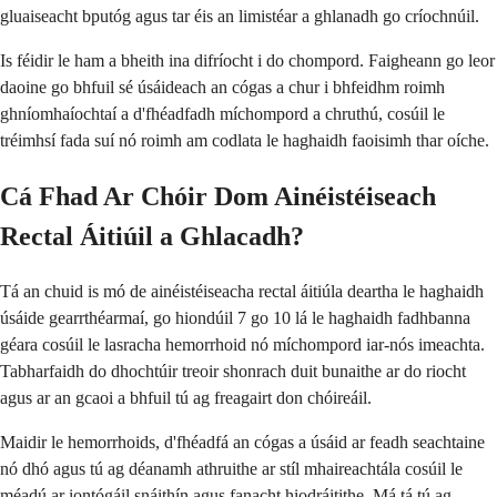
gluaiseacht bputóg agus tar éis an limistéar a ghlanadh go críochnúil.
Is féidir le ham a bheith ina difríocht i do chompord. Faigheann go leor
daoine go bhfuil sé úsáideach an cógas a chur i bhfeidhm roimh
ghníomhaíochtaí a d'fhéadfadh míchompord a chruthú, cosúil le
tréimhsí fada suí nó roimh am codlata le haghaidh faoisimh thar oíche.
Cá Fhad Ar Chóir Dom Ainéistéiseach
Rectal Áitiúil a Ghlacadh?
Tá an chuid is mó de ainéistéiseacha rectal áitiúla deartha le haghaidh
úsáide gearrthéarmaí, go hiondúil 7 go 10 lá le haghaidh fadhbanna
géara cosúil le lasracha hemorrhoid nó míchompord iar-nós imeachta.
Tabharfaidh do dhochtúir treoir shonrach duit bunaithe ar do riocht
agus ar an gcaoi a bhfuil tú ag freagairt don chóireáil.
Maidir le hemorrhoids, d'fhéadfá an cógas a úsáid ar feadh seachtaine
nó dhó agus tú ag déanamh athruithe ar stíl mhaireachtála cosúil le
méadú ar iontógáil snáithín agus fanacht hiodráitithe. Má tá tú ag