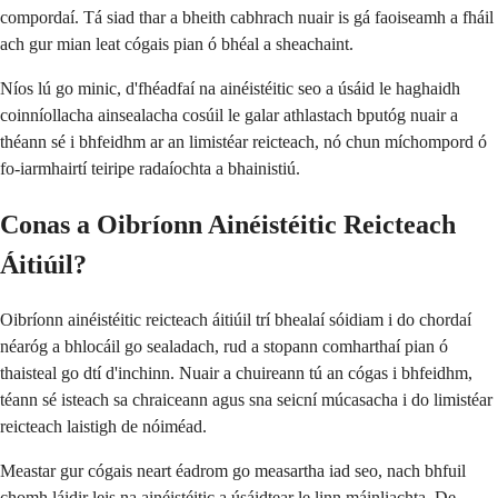
compordaí. Tá siad thar a bheith cabhrach nuair is gá faoiseamh a fháil
ach gur mian leat cógais pian ó bhéal a sheachaint.
Níos lú go minic, d'fhéadfaí na ainéistéitic seo a úsáid le haghaidh
coinníollacha ainsealacha cosúil le galar athlastach bputóg nuair a
théann sé i bhfeidhm ar an limistéar reicteach, nó chun míchompord ó
fo-iarmhairtí teiripe radaíochta a bhainistiú.
Conas a Oibríonn Ainéistéitic Reicteach
Áitiúil?
Oibríonn ainéistéitic reicteach áitiúil trí bhealaí sóidiam i do chordaí
néaróg a bhlocáil go sealadach, rud a stopann comharthaí pian ó
thaisteal go dtí d'inchinn. Nuair a chuireann tú an cógas i bhfeidhm,
téann sé isteach sa chraiceann agus sna seicní múcasacha i do limistéar
reicteach laistigh de nóiméad.
Meastar gur cógais neart éadrom go measartha iad seo, nach bhfuil
chomh láidir leis na ainéistéitic a úsáidtear le linn máinliachta. De