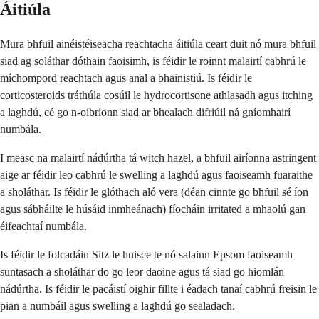
Áitiúla
Mura bhfuil ainéistéiseacha reachtacha áitiúla ceart duit nó mura bhfuil
siad ag soláthar dóthain faoisimh, is féidir le roinnt malairtí cabhrú le
míchompord reachtach agus anal a bhainistiú. Is féidir le
corticosteroids tráthúla cosúil le hydrocortisone athlasadh agus itching
a laghdú, cé go n-oibríonn siad ar bhealach difriúil ná gníomhairí
numbála.
I measc na malairtí nádúrtha tá witch hazel, a bhfuil airíonna astringent
aige ar féidir leo cabhrú le swelling a laghdú agus faoiseamh fuaraithe
a sholáthar. Is féidir le glóthach aló vera (déan cinnte go bhfuil sé íon
agus sábháilte le húsáid inmheánach) fíocháin irritated a mhaolú gan
éifeachtaí numbála.
Is féidir le folcadáin Sitz le huisce te nó salainn Epsom faoiseamh
suntasach a sholáthar do go leor daoine agus tá siad go hiomlán
nádúrtha. Is féidir le pacáistí oighir fillte i éadach tanaí cabhrú freisin le
pian a numbáil agus swelling a laghdú go sealadach.