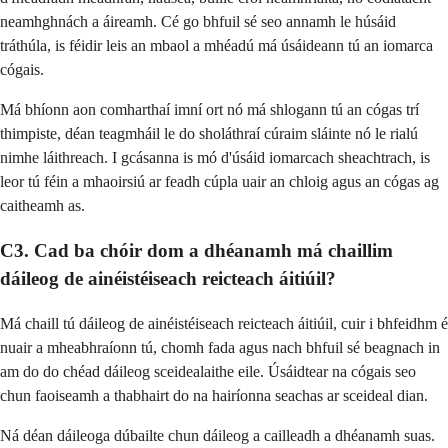
neamhghnách a áireamh. Cé go bhfuil sé seo annamh le húsáid
tráthúla, is féidir leis an mbaol a mhéadú má úsáideann tú an iomarca
cógais.
Má bhíonn aon comharthaí imní ort nó má shlogann tú an cógas trí
thimpiste, déan teagmháil le do sholáthraí cúraim sláinte nó le rialú
nimhe láithreach. I gcásanna is mó d'úsáid iomarcach sheachtrach, is
leor tú féin a mhaoirsiú ar feadh cúpla uair an chloig agus an cógas ag
caitheamh as.
C3. Cad ba chóir dom a dhéanamh má chaillim
dáileog de ainéistéiseach reicteach áitiúil?
Má chaill tú dáileog de ainéistéiseach reicteach áitiúil, cuir i bhfeidhm é
nuair a mheabhraíonn tú, chomh fada agus nach bhfuil sé beagnach in
am do do chéad dáileog sceidealaithe eile. Úsáidtear na cógais seo
chun faoiseamh a thabhairt do na hairíonna seachas ar sceideal dian.
Ná déan dáileoga dúbailte chun dáileog a cailleadh a dhéanamh suas.