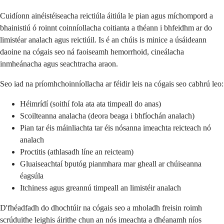
Cuidíonn ainéistéiseacha reictiúla áitiúla le pian agus míchompord a
bhainistiú ó roinnt coinníollacha coitianta a théann i bhfeidhm ar do
limistéar analach agus reictiúil. Is é an chúis is minice a úsáideann
daoine na cógais seo ná faoiseamh hemorrhoid, cineálacha
inmheánacha agus seachtracha araon.
Seo iad na príomhchoinníollacha ar féidir leis na cógais seo cabhrú leo:
Héimrídí (soithí fola ata ata timpeall do anas)
Scoilteanna analacha (deora beaga i bhfíochán analach)
Pian tar éis máinliachta tar éis nósanna imeachta reicteach nó
analach
Proctitis (athlasadh líne an reicteam)
Gluaiseachtaí bputóg pianmhara mar gheall ar chúiseanna
éagsúla
Itchiness agus greannú timpeall an limistéir analach
D'fhéadfadh do dhochtúir na cógais seo a mholadh freisin roimh
scrúduithe leighis áirithe chun an nós imeachta a dhéanamh níos