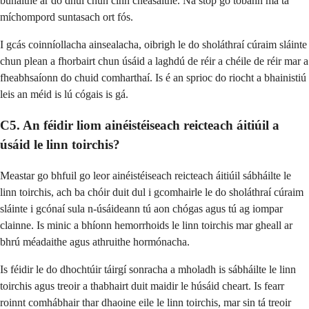
bunaithe ar do dhul chun cinn cneasaithe. Ná stop go tobann má tá
míchompord suntasach ort fós.
I gcás coinníollacha ainsealacha, oibrigh le do sholáthraí cúraim sláinte
chun plean a fhorbairt chun úsáid a laghdú de réir a chéile de réir mar a
fheabhsaíonn do chuid comharthaí. Is é an sprioc do riocht a bhainistiú
leis an méid is lú cógais is gá.
C5. An féidir liom ainéistéiseach reicteach áitiúil a
úsáid le linn toirchis?
Meastar go bhfuil go leor ainéistéiseach reicteach áitiúil sábháilte le
linn toirchis, ach ba chóir duit dul i gcomhairle le do sholáthraí cúraim
sláinte i gcónaí sula n-úsáideann tú aon chógas agus tú ag iompar
clainne. Is minic a bhíonn hemorrhoids le linn toirchis mar gheall ar
bhrú méadaithe agus athruithe hormónacha.
Is féidir le do dhochtúir táirgí sonracha a mholadh is sábháilte le linn
toirchis agus treoir a thabhairt duit maidir le húsáid cheart. Is fearr
roinnt comhábhair thar dhaoine eile le linn toirchis, mar sin tá treoir