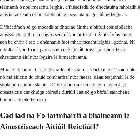
téarnamh ó nós imeachta leighis, d'fhéadfadh do dhochtúir a mholadh é
a úsáid ar feadh roinnt laethanta go seachtain agus tú ag leigheas.
D’fhéadfadh sé go mbeadh ar dhaoine áirithe a bhfuil coinníollacha
ainsealacha orthu na cógais seo a úsáid ar feadh tréimhsí níos faide,
ach ba chóir é seo a dhéanamh faoi mhaoirseacht leighis i gcónaí. Ní
mholtar úsáid fhada gan sosanna de ghnáth toisc gur féidir le do
chraiceann éirí níos íogaire le himeacht ama.
Mura dtabharann tú faoi deara feabhas tar éis seachtaine d’úsáid rialta,
nó má éiríonn do chuid comharthaí níos measa, déan teagmháil le do
sholáthraí cúraim sláinte. D’fhéadfadh sé seo a bheith i gceist go
dteastaíonn cur chuige cóireála difriúil uait nó go bhfuil saincheist
bhunúsach eile le socrú.
Cad iad na Fo-iarmhairtí a bhaineann le
Ainestéiseach Áitiúil Reictiúil?