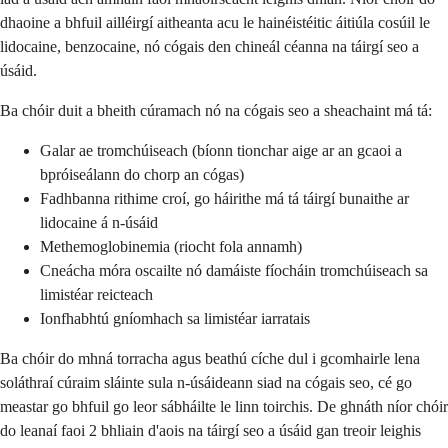
dhaoine a bhfuil ailléirgí aitheanta acu le hainéistéitic áitiúla cosúil le
lidocaine, benzocaine, nó cógais den chineál céanna na táirgí seo a
úsáid.
Ba chóir duit a bheith cúramach nó na cógais seo a sheachaint má tá:
Galar ae tromchúiseach (bíonn tionchar aige ar an gcaoi a
bpróiseálann do chorp an cógas)
Fadhbanna rithime croí, go háirithe má tá táirgí bunaithe ar
lidocaine á n-úsáid
Methemoglobinemia (riocht fola annamh)
Cneácha móra oscailte nó damáiste fíocháin tromchúiseach sa
limistéar reicteach
Ionfhabhtú gníomhach sa limistéar iarratais
Ba chóir do mhná torracha agus beathú cíche dul i gcomhairle lena
soláthraí cúraim sláinte sula n-úsáideann siad na cógais seo, cé go
meastar go bhfuil go leor sábháilte le linn toirchis. De ghnáth níor chóir
do leanaí faoi 2 bhliain d'aois na táirgí seo a úsáid gan treoir leighis