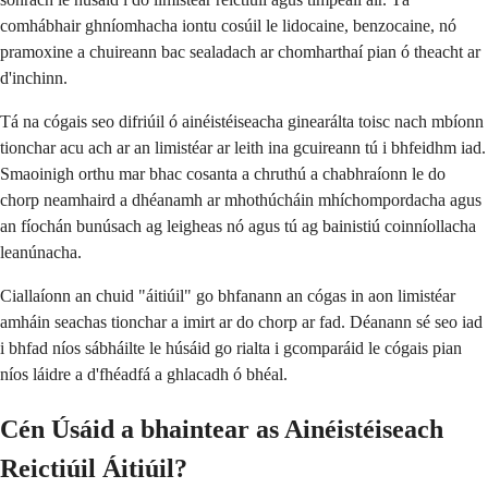
comhábhair ghníomhacha iontu cosúil le lidocaine, benzocaine, nó
pramoxine a chuireann bac sealadach ar chomharthaí pian ó theacht ar
d'inchinn.
Tá na cógais seo difriúil ó ainéistéiseacha ginearálta toisc nach mbíonn
tionchar acu ach ar an limistéar ar leith ina gcuireann tú i bhfeidhm iad.
Smaoinigh orthu mar bhac cosanta a chruthú a chabhraíonn le do
chorp neamhaird a dhéanamh ar mhothúcháin mhíchompordacha agus
an fíochán bunúsach ag leigheas nó agus tú ag bainistiú coinníollacha
leanúnacha.
Ciallaíonn an chuid "áitiúil" go bhfanann an cógas in aon limistéar
amháin seachas tionchar a imirt ar do chorp ar fad. Déanann sé seo iad
i bhfad níos sábháilte le húsáid go rialta i gcomparáid le cógais pian
níos láidre a d'fhéadfá a ghlacadh ó bhéal.
Cén Úsáid a bhaintear as Ainéistéiseach
Reictiúil Áitiúil?