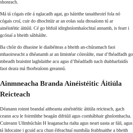
shonrach.
Má tá cógais eile á nglacadh agat, go háirithe tanaitheoirí fola nó
cógais croí, cuir do dhochtúir ar an eolas sula dtosaíonn tú ar
ainéistéitic áitiúil. Cé go bhfuil idirghníomhaíochtaí annamh, is fearr i
gcónaí a bheith sábháilte.
Ba chóir do dhaoine le diaibéiteas a bheith an-chúramach faoi
mhaoirseacht a dhéanamh ar an limistéar cóireáilte, mar d’fhéadfadh go
mbeadh braistint laghdaithe acu agus d’fhéadfadh nach dtabharfaidís
faoi deara má fhorbraíonn greannú.
Ainmneacha Branda Ainéistéitic Áitiúla
Reicteach
Déanann roinnt brandaí aitheanta ainéistéitic áitiúla reicteach, gach
ceann acu le foirmlithe beagán difriúil agus comhábhair ghníomhacha.
Cuireann Ullmhúchán H leaganacha rialta agus neart uasta ar fáil, agus
tá lidocaine i gcuid acu chun éifeachtaí numbála feabhsaithe a bheith