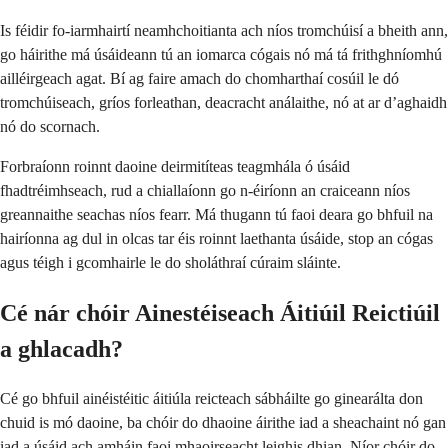
Is féidir fo-iarmhairtí neamhchoitianta ach níos tromchúisí a bheith ann,
go háirithe má úsáideann tú an iomarca cógais nó má tá frithghníomhú
ailléirgeach agat. Bí ag faire amach do chomharthaí cosúil le dó
tromchúiseach, gríos forleathan, deacracht análaithe, nó at ar d’aghaidh
nó do scornach.
Forbraíonn roinnt daoine deirmitíteas teagmhála ó úsáid
fhadtréimhseach, rud a chiallaíonn go n-éiríonn an craiceann níos
greannaithe seachas níos fearr. Má thugann tú faoi deara go bhfuil na
hairíonna ag dul in olcas tar éis roinnt laethanta úsáide, stop an cógas
agus téigh i gcomhairle le do sholáthraí cúraim sláinte.
Cé nár chóir Ainestéiseach Áitiúil Reictiúil
a ghlacadh?
Cé go bhfuil ainéistéitic áitiúla reicteach sábháilte go ginearálta don
chuid is mó daoine, ba chóir do dhaoine áirithe iad a sheachaint nó gan
iad a úsáid ach amháin faoi mhaoirseacht leighis dhian. Níor chóir do