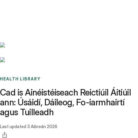
Benchmarks
Stories
FAQ
Sign up / Log in
HEALTH LIBRARY
Cad is Ainéistéiseach Reictiúil Áitiúil
ann: Úsáidí, Dáileog, Fo-iarmhairtí
agus Tuilleadh
Last updated
3 Aibreán 2026