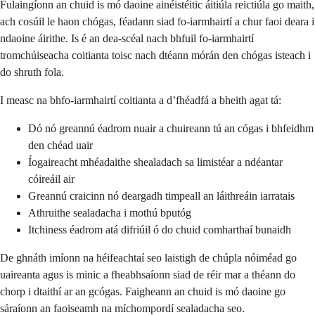
Fulaingíonn an chuid is mó daoine ainéistéitic áitiúla reictiúla go maith,
ach cosúil le haon chógas, féadann siad fo-iarmhairtí a chur faoi deara i
ndaoine áirithe. Is é an dea-scéal nach bhfuil fo-iarmhairtí
tromchúiseacha coitianta toisc nach dtéann mórán den chógas isteach i
do shruth fola.
I measc na bhfo-iarmhairtí coitianta a d’fhéadfá a bheith agat tá:
Dó nó greannú éadrom nuair a chuireann tú an cógas i bhfeidhm
den chéad uair
Íogaireacht mhéadaithe shealadach sa limistéar a ndéantar
cóireáil air
Greannú craicinn nó deargadh timpeall an láithreáin iarratais
Athruithe sealadacha i mothú bputóg
Itchiness éadrom atá difriúil ó do chuid comharthaí bunaidh
De ghnáth imíonn na héifeachtaí seo laistigh de chúpla nóiméad go
uaireanta agus is minic a fheabhsaíonn siad de réir mar a théann do
chorp i dtaithí ar an gcógas. Faigheann an chuid is mó daoine go
sáraíonn an faoiseamh na míchompordí sealadacha seo.