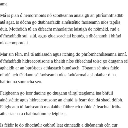
ama.
Má is pian ó hemorrhoids nó scoilteanna analaigh an phríomhfhadhb
atá agat, is dócha go dtabharfaidh ainéistéitic faoiseamh níos tapúla
duit. Mothóidh tú an éifeacht mhaolaithe laistigh de nóiméid, rud a
d'fhéadfadh suí, siúl, agus gluaiseachtaí bputóg a dhéanamh i bhfad
níos compordaí.
Mar sin féin, má tá athlasadh agus itching do phríomhchúiseanna imní,
d'fhéadfadh hidreacortisone a bheith níos éifeachtaí toisc go dtugann sé
aghaidh ar an bpróiseas athlastach bunúsach. Tógann sé níos faide
oibriú ach féadann sé faoiseamh níos fadtéarmaí a sholáthar ó na
hairíonna sonracha seo.
Faigheann go leor daoine go dtugann táirgí teaglama ina bhfuil
ainéistéitic agus hidreacortisone an chuid is fearr den dá shaol dóibh.
Faigheann tú faoiseamh maolaithe láithreach móide éifeachtaí frith-
athlastacha a chabhraíonn le leigheas.
Is féidir le do dhochtúir cabhrú leat cinneadh a dhéanamh cén cur