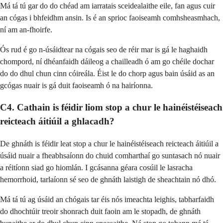
Má tá tú gar do do chéad am iarratais sceidealaithe eile, fan agus cuir
an cógas i bhfeidhm ansin. Is é an sprioc faoiseamh comhsheasmhach,
ní am an-fhoirfe.
Ós rud é go n-úsáidtear na cógais seo de réir mar is gá le haghaidh
chompord, ní dhéanfaidh dáileog a chailleadh ó am go chéile dochar
do do dhul chun cinn cóireála. Éist le do chorp agus bain úsáid as an
gcógas nuair is gá duit faoiseamh ó na hairíonna.
C4. Cathain is féidir liom stop a chur le hainéistéiseach
reicteach áitiúil a ghlacadh?
De ghnáth is féidir leat stop a chur le hainéistéiseach reicteach áitiúil a
úsáid nuair a fheabhsaíonn do chuid comharthaí go suntasach nó nuair
a réitíonn siad go hiomlán. I gcásanna géara cosúil le lasracha
hemorrhoid, tarlaíonn sé seo de ghnáth laistigh de sheachtain nó dhó.
Má tá tú ag úsáid an chógais tar éis nós imeachta leighis, tabharfaidh
do dhochtúir treoir shonrach duit faoin am le stopadh, de ghnáth