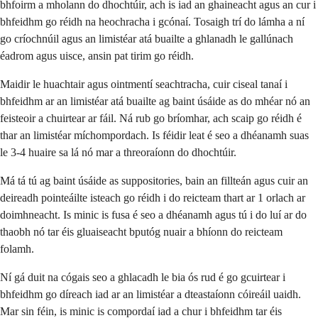
bhfoirm a mholann do dhochtúir, ach is iad an ghaineacht agus an cur i
bhfeidhm go réidh na heochracha i gcónaí. Tosaigh trí do lámha a ní
go críochnúil agus an limistéar atá buailte a ghlanadh le gallúnach
éadrom agus uisce, ansin pat tirim go réidh.
Maidir le huachtair agus ointmentí seachtracha, cuir ciseal tanaí i
bhfeidhm ar an limistéar atá buailte ag baint úsáide as do mhéar nó an
feisteoir a chuirtear ar fáil. Ná rub go bríomhar, ach scaip go réidh é
thar an limistéar míchompordach. Is féidir leat é seo a dhéanamh suas
le 3-4 huaire sa lá nó mar a threoraíonn do dhochtúir.
Má tá tú ag baint úsáide as suppositories, bain an fillteán agus cuir an
deireadh pointeáilte isteach go réidh i do reicteam thart ar 1 orlach ar
doimhneacht. Is minic is fusa é seo a dhéanamh agus tú i do luí ar do
thaobh nó tar éis gluaiseacht bputóg nuair a bhíonn do reicteam
folamh.
Ní gá duit na cógais seo a ghlacadh le bia ós rud é go gcuirtear i
bhfeidhm go díreach iad ar an limistéar a dteastaíonn cóireáil uaidh.
Mar sin féin, is minic is compordaí iad a chur i bhfeidhm tar éis