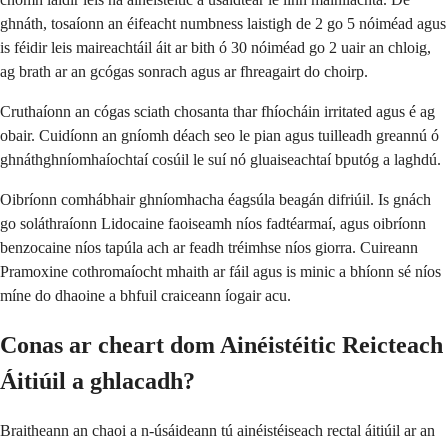
ghnáth, tosaíonn an éifeacht numbness laistigh de 2 go 5 nóiméad agus
is féidir leis maireachtáil áit ar bith ó 30 nóiméad go 2 uair an chloig,
ag brath ar an gcógas sonrach agus ar fhreagairt do choirp.
Cruthaíonn an cógas sciath chosanta thar fhíocháin irritated agus é ag
obair. Cuidíonn an gníomh déach seo le pian agus tuilleadh greannú ó
ghnáthghníomhaíochtaí cosúil le suí nó gluaiseachtaí bputóg a laghdú.
Oibríonn comhábhair ghníomhacha éagsúla beagán difriúil. Is gnách
go soláthraíonn Lidocaine faoiseamh níos fadtéarmaí, agus oibríonn
benzocaine níos tapúla ach ar feadh tréimhse níos giorra. Cuireann
Pramoxine cothromaíocht mhaith ar fáil agus is minic a bhíonn sé níos
míne do dhaoine a bhfuil craiceann íogair acu.
Conas ar cheart dom Ainéistéitic Reicteach
Áitiúil a ghlacadh?
Braitheann an chaoi a n-úsáideann tú ainéistéiseach rectal áitiúil ar an