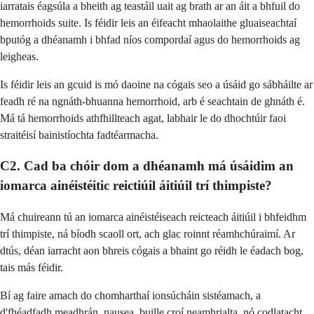
iarratais éagsúla a bheith ag teastáil uait ag brath ar an áit a bhfuil do
hemorrhoids suite. Is féidir leis an éifeacht mhaolaithe gluaiseachtaí
bputóg a dhéanamh i bhfad níos compordaí agus do hemorrhoids ag
leigheas.
Is féidir leis an gcuid is mó daoine na cógais seo a úsáid go sábháilte ar
feadh ré na ngnáth-bhuanna hemorrhoid, arb é seachtain de ghnáth é.
Má tá hemorrhoids athfhillteach agat, labhair le do dhochtúir faoi
straitéisí bainistíochta fadtéarmacha.
C2. Cad ba chóir dom a dhéanamh má úsáidim an
iomarca ainéistéitic reictiúil áitiúil trí thimpiste?
Má chuireann tú an iomarca ainéistéiseach reicteach áitiúil i bhfeidhm
trí thimpiste, ná bíodh scaoll ort, ach glac roinnt réamhchúraimí. Ar
dtús, déan iarracht aon bhreis cógais a bhaint go réidh le éadach bog,
tais más féidir.
Bí ag faire amach do chomharthaí ionsúcháin sistéamach, a
d'fhéadfadh meadhrán, nausea, buille croí neamhrialta, nó codlatacht