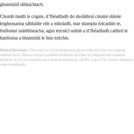
ghairmiúil tábhachtach.
Chomh maith le cógais, d’fhéadfadh do sholáthraí cúraim sláinte
leigheasanna sábháilte eile a mholadh, mar shampla folcadáin te,
forlíontaí snáithíneacha, agus teicnící suímh a d’fhéadfadh cabhrú le
hairíonna a bhainistiú le linn toirchis.
Medical Disclaimer:
This article is for informational purposes only and does not constitute
medical advice. Always consult a qualified healthcare provider for diagnosis and treatment
decisions. If you are experiencing a medical emergency, call 911 or go to the nearest emergency
room immediately.