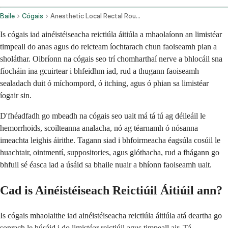
Baile
Cógais
Anesthetic Local Rectal Route
Is cógais iad ainéistéiseacha reictiúla áitiúla a mhaolaíonn an limistéar
timpeall do anas agus do reicteam íochtarach chun faoiseamh pian a
sholáthar. Oibríonn na cógais seo trí chomharthaí nerve a bhlocáil sna
fíocháin ina gcuirtear i bhfeidhm iad, rud a thugann faoiseamh
sealadach duit ó míchompord, ó itching, agus ó phian sa limistéar
íogair sin.
D'fhéadfadh go mbeadh na cógais seo uait má tá tú ag déileáil le
hemorrhoids, scoilteanna analacha, nó ag téarnamh ó nósanna
imeachta leighis áirithe. Tagann siad i bhfoirmeacha éagsúla cosúil le
huachtair, ointmentí, suppositories, agus glóthacha, rud a fhágann go
bhfuil sé éasca iad a úsáid sa bhaile nuair a bhíonn faoiseamh uait.
Cad is Ainéistéiseach Reictiúil Áitiúil ann?
Is cógais mhaolaithe iad ainéistéiseacha reictiúla áitiúla atá deartha go
sonrach le húsáid i do limistéar reictiúil agus timpeall air. Tá