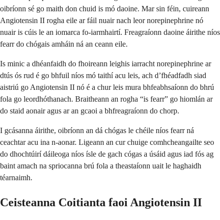
oibríonn sé go maith don chuid is mó daoine. Mar sin féin, cuireann
Angiotensin II rogha eile ar fáil nuair nach leor norepinephrine nó
nuair is cúis le an iomarca fo-iarmhairtí. Freagraíonn daoine áirithe níos
fearr do chógais amháin ná an ceann eile.
Is minic a dhéanfaidh do fhoireann leighis iarracht norepinephrine ar
dtús ós rud é go bhfuil níos mó taithí acu leis, ach d’fhéadfadh siad
aistriú go Angiotensin II nó é a chur leis mura bhfeabhsaíonn do bhrú
fola go leordhóthanach. Braitheann an rogha “is fearr” go hiomlán ar
do staid aonair agus ar an gcaoi a bhfreagraíonn do chorp.
I gcásanna áirithe, oibríonn an dá chógas le chéile níos fearr ná
ceachtar acu ina n-aonar. Ligeann an cur chuige comhcheangailte seo
do dhochtúirí dáileoga níos ísle de gach cógas a úsáid agus iad fós ag
baint amach na spriocanna brú fola a theastaíonn uait le haghaidh
téarnaimh.
Ceisteanna Coitianta faoi Angiotensin II