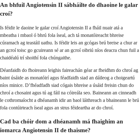
An bhfuil Angiotensin II sábháilte do dhaoine le galar
croí?
Is féidir le daoine le galar croí Angiotensin II a fháil nuair atá a
mbeatha i mbaol ó bhrú fola íseal, ach tá monatóireacht bhreise
cúramach ag teastáil uathu. Is féidir leis an gcógas brú breise a chur ar
an gcroí toisc go gcuireann sé ar an gcroí oibriú níos deacra chun fuil a
chaidéalú trí shoithí fola chúngaithe.
Déanfaidh do fhoireann leighis faireachán géar ar fheidhm do chroí ag
baint úsáide as monatóirí agus féadfaidh siad an dáileog a choigeartú
níos minice. D’fhéadfadh siad cógais bhreise a úsáid freisin chun do
chroí a chosaint agus tú ag fáil na cóireála seo. Baineann an cinneadh
le cothromaíocht a dhéanamh idir an baol láithreach a bhaineann le brú
fola contúirteach íseal agus an strus féideartha ar do chroí.
Cad ba chóir dom a dhéanamh má fhaighim an
iomarca Angiotensin II de thaisme?