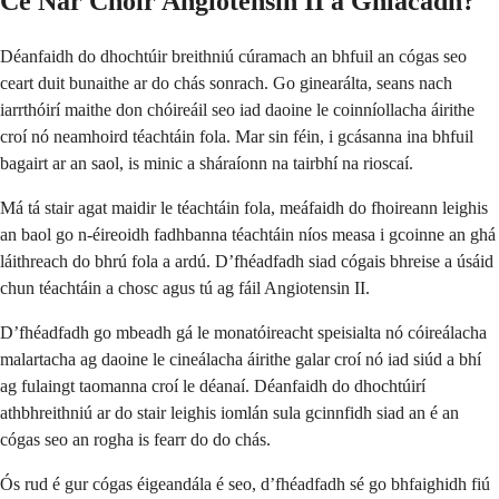
Cé Nár Chóir Angiotensin II a Ghlacadh?
Déanfaidh do dhochtúir breithniú cúramach an bhfuil an cógas seo
ceart duit bunaithe ar do chás sonrach. Go ginearálta, seans nach
iarrthóirí maithe don chóireáil seo iad daoine le coinníollacha áirithe
croí nó neamhoird téachtáin fola. Mar sin féin, i gcásanna ina bhfuil
bagairt ar an saol, is minic a sháraíonn na tairbhí na rioscaí.
Má tá stair agat maidir le téachtáin fola, meáfaidh do fhoireann leighis
an baol go n-éireoidh fadhbanna téachtáin níos measa i gcoinne an ghá
láithreach do bhrú fola a ardú. D’fhéadfadh siad cógais bhreise a úsáid
chun téachtáin a chosc agus tú ag fáil Angiotensin II.
D’fhéadfadh go mbeadh gá le monatóireacht speisialta nó cóireálacha
malartacha ag daoine le cineálacha áirithe galar croí nó iad siúd a bhí
ag fulaingt taomanna croí le déanaí. Déanfaidh do dhochtúirí
athbhreithniú ar do stair leighis iomlán sula gcinnfidh siad an é an
cógas seo an rogha is fearr do do chás.
Ós rud é gur cógas éigeandála é seo, d’fhéadfadh sé go bhfaighidh fiú