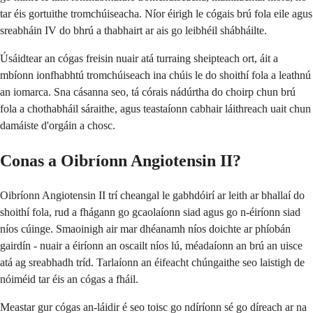
tar éis gortuithe tromchúiseacha. Níor éirigh le cógais brú fola eile agus
sreabháin IV do bhrú a thabhairt ar ais go leibhéil shábháilte.
Úsáidtear an cógas freisin nuair atá turraing sheipteach ort, áit a
mbíonn ionfhabhtú tromchúiseach ina chúis le do shoithí fola a leathnú
an iomarca. Sna cásanna seo, tá córais nádúrtha do choirp chun brú
fola a chothabháil sáraithe, agus teastaíonn cabhair láithreach uait chun
damáiste d'orgáin a chosc.
Conas a Oibríonn Angiotensin II?
Oibríonn Angiotensin II trí cheangal le gabhdóirí ar leith ar bhallaí do
shoithí fola, rud a fhágann go gcaolaíonn siad agus go n-éiríonn siad
níos cúinge. Smaoinigh air mar dhéanamh níos doichte ar phíobán
gairdín - nuair a éiríonn an oscailt níos lú, méadaíonn an brú an uisce
atá ag sreabhadh tríd. Tarlaíonn an éifeacht chúngaithe seo laistigh de
nóiméid tar éis an cógas a fháil.
Meastar gur cógas an-láidir é seo toisc go ndíríonn sé go díreach ar na