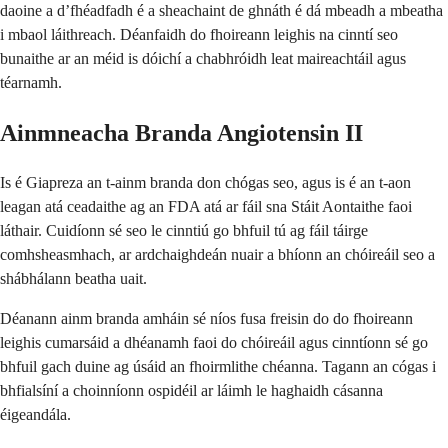
daoine a d’fhéadfadh é a sheachaint de ghnáth é dá mbeadh a mbeatha
i mbaol láithreach. Déanfaidh do fhoireann leighis na cinntí seo
bunaithe ar an méid is dóichí a chabhróidh leat maireachtáil agus
téarnamh.
Ainmneacha Branda Angiotensin II
Is é Giapreza an t-ainm branda don chógas seo, agus is é an t-aon
leagan atá ceadaithe ag an FDA atá ar fáil sna Stáit Aontaithe faoi
láthair. Cuidíonn sé seo le cinntiú go bhfuil tú ag fáil táirge
comhsheasmhach, ar ardchaighdeán nuair a bhíonn an chóireáil seo a
shábhálann beatha uait.
Déanann ainm branda amháin sé níos fusa freisin do do fhoireann
leighis cumarsáid a dhéanamh faoi do chóireáil agus cinntíonn sé go
bhfuil gach duine ag úsáid an fhoirmlithe chéanna. Tagann an cógas i
bhfialsíní a choinníonn ospidéil ar láimh le haghaidh cásanna
éigeandála.