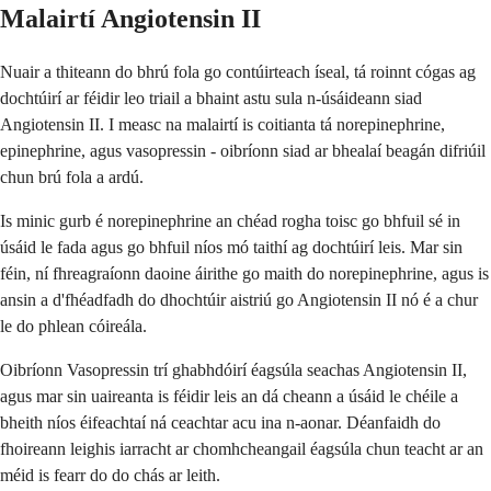
Malairtí Angiotensin II
Nuair a thiteann do bhrú fola go contúirteach íseal, tá roinnt cógas ag
dochtúirí ar féidir leo triail a bhaint astu sula n-úsáideann siad
Angiotensin II. I measc na malairtí is coitianta tá norepinephrine,
epinephrine, agus vasopressin - oibríonn siad ar bhealaí beagán difriúil
chun brú fola a ardú.
Is minic gurb é norepinephrine an chéad rogha toisc go bhfuil sé in
úsáid le fada agus go bhfuil níos mó taithí ag dochtúirí leis. Mar sin
féin, ní fhreagraíonn daoine áirithe go maith do norepinephrine, agus is
ansin a d'fhéadfadh do dhochtúir aistriú go Angiotensin II nó é a chur
le do phlean cóireála.
Oibríonn Vasopressin trí ghabhdóirí éagsúla seachas Angiotensin II,
agus mar sin uaireanta is féidir leis an dá cheann a úsáid le chéile a
bheith níos éifeachtaí ná ceachtar acu ina n-aonar. Déanfaidh do
fhoireann leighis iarracht ar chomhcheangail éagsúla chun teacht ar an
méid is fearr do do chás ar leith.