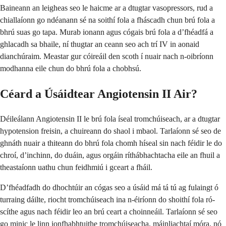
Baineann an leigheas seo le haicme ar a dtugtar vasopressors, rud a
chiallaíonn go ndéanann sé na soithí fola a fháscadh chun brú fola a
bhrú suas go tapa. Murab ionann agus cógais brú fola a d’fhéadfá a
ghlacadh sa bhaile, ní thugtar an ceann seo ach trí IV in aonaid
dianchúraim. Meastar gur cóireáil den scoth í nuair nach n-oibríonn
modhanna eile chun do bhrú fola a chobhsú.
Céard a Úsáidtear Angiotensin II Air?
Déileálann Angiotensin II le brú fola íseal tromchúiseach, ar a dtugtar
hypotension freisin, a chuireann do shaol i mbaol. Tarlaíonn sé seo de
ghnáth nuair a thiteann do bhrú fola chomh híseal sin nach féidir le do
chroí, d’inchinn, do duáin, agus orgáin ríthábhachtacha eile an fhuil a
theastaíonn uathu chun feidhmiú i gceart a fháil.
D’fhéadfadh do dhochtúir an cógas seo a úsáid má tá tú ag fulaingt ó
turraing dáilte, riocht tromchúiseach ina n-éiríonn do shoithí fola ró-
scíthe agus nach féidir leo an brú ceart a choinneáil. Tarlaíonn sé seo
go minic le linn ionfhabhtuithe tromchúiseacha, máinliachtaí móra, nó