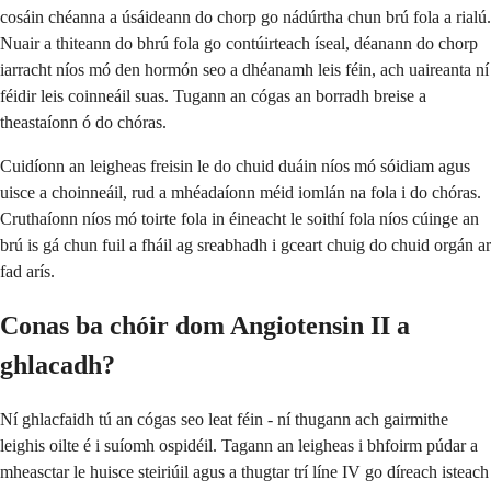
cosáin chéanna a úsáideann do chorp go nádúrtha chun brú fola a rialú.
Nuair a thiteann do bhrú fola go contúirteach íseal, déanann do chorp
iarracht níos mó den hormón seo a dhéanamh leis féin, ach uaireanta ní
féidir leis coinneáil suas. Tugann an cógas an borradh breise a
theastaíonn ó do chóras.
Cuidíonn an leigheas freisin le do chuid duáin níos mó sóidiam agus
uisce a choinneáil, rud a mhéadaíonn méid iomlán na fola i do chóras.
Cruthaíonn níos mó toirte fola in éineacht le soithí fola níos cúinge an
brú is gá chun fuil a fháil ag sreabhadh i gceart chuig do chuid orgán ar
fad arís.
Conas ba chóir dom Angiotensin II a
ghlacadh?
Ní ghlacfaidh tú an cógas seo leat féin - ní thugann ach gairmithe
leighis oilte é i suíomh ospidéil. Tagann an leigheas i bhfoirm púdar a
mheasctar le huisce steiriúil agus a thugtar trí líne IV go díreach isteach