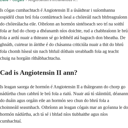
Is cógas cumhachtach é Angiotensin II a úsáidtear i suíomhanna
ospidéil chun brú fola contúirteach íseal a chóireáil nach bhfreagraíonn
do chóireálacha eile. Oibríonn an hormón sintéiseach seo trí na soithí
fola ar fud do chorp a dhéanamh níos doichte, rud a chabhraíonn le brú
fola a ardú nuair a thiteann sé go leibhéil atá bagrach don bheatha. De
ghnáth, cuirtear in áirithe é do chásanna criticiúla nuair a thit do bhrú
fola chomh híseal sin nach bhfuil dóthain sreabhadh fola ag teacht
chuig na horgáin ríthábhachtacha.
Cad is Angiotensin II ann?
Is leagan saorga de hormón é Angiotensin II a tháirgeann do chorp go
nádúrtha chun cabhrú le brú fola a rialú. Nuair atá tú sláintiúil, déanann
do duáin agus orgáin eile an hormón seo chun do bhrú fola a
choinneáil seasmhach. Oibríonn an leagan cógais mar an gcéanna le do
hormón nádúrtha, ach tá sé i bhfad níos tiubhaithe agus níos
cumhachtaí.