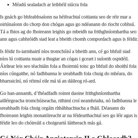
Méadú sealadach ar leibhéil siúcra fola
Is gnách go bhfeabhsaíonn na héifeachtaí coitianta seo de réir mar a
oiriúnaíonn do chorp don chógas agus go ndéanann do riocht cobhsú.
Tá a fhios ag do fhoireann leighis go mbeidh na frithghníomhartha seo
ann agus cabhróidh siad leat a bheith chomh compordach agus is féidir.
Is féidir fo-iarmhairtí níos tromchúisí a bheith ann, cé go bhfuil siad
níos lú coitianta nuair a thugtar an cógas i gceart i suíomh ospidéil.
Áirítear leis seo téachtáin fola a fhoirmiú toisc go bhfuil do shoithí fola
níos cúngaithe, nó fadhbanna le sreabhadh fola chuig do mhéara, do
bharraicíní, nó réimsí eile má tá an dáileog ró-ard.
Go han-annamh, d’fhéadfadh roinnt daoine frithghníomhartha
ailléirgeacha tromchúiseacha, rithimí croí neamhrialta, nó fadhbanna le
sreabhadh fola chuig orgáin ríthábhachtacha a fháil. Déanann do
fhoireann leighis monatóireacht ar na féidearthachtaí seo go léir agus is
féidir leo do chóireáil a choigeartú láithreach más gá.