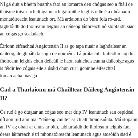
Ní gá duit a bheith buartha faoi an iomarca den chógas seo a fháil de
thaisme toisc nach dtugann ach gairmithe leighis oilte é a dhéanann
monatóireacht leanúnach ort. Má ardaíonn do bhrú fola ró-ard,
laghdóidh do fhoireann leighis an dáileog láithreach nó stopfaidh siad
an cógas go sealadach.
Éiríonn éifeachtaí Angiotensin II as go tapa nuair a laghdaítear an
dáileog, de ghnáth laistigh de nóiméid. Tá prótacail i bhfeidhm ag do
fhoireann leighis chun déileáil le haon saincheisteanna dáileoige agus
is féidir leo cógais eile a úsáid chun cur i gcoinne éifeachtaí
iomarcacha más gá.
Cad a Tharlaíonn má Chailltear Dáileog Angiotensin
II?
Ós rud é go dtugtar an cógas seo mar drip IV leanúnach san ospidéal,
níl aon rud ann mar “dáileog caillte” sa chiall thraidisiúnta. Má stopann
an IV ag obair ar chúis ar bith, tabharfaidh do fhoireann leighis faoi
deara láithreach é trí mhonatóireacht leanúnach agus atosóidh siad é