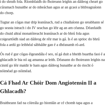
i do shruth fola. Ríomhfaidh do fhoireann leighis an dáileog cheart go
cúramach bunaithe ar do mheáchan agus ar an gcaoi a bhfreagraíonn
do chorp.
Tugtar an cógas mar drip leanúnach, rud a chiallaíonn go sreabhann sé
go seasta isteach i do IV seachas go léir ag an am céanna. Déanfaidh
do chuid altraí monatóireacht leanúnach ar do bhrú fola agus
coigeartóidh siad an dáileog de réir mar is gá. Is é an sprioc do bhrú
fola a ardú go leibhéal sábháilte gan é a dhéanamh ró-ard.
Ós rud é gur cógas éigeandála é seo, ní gá duit a bheith buartha faoi é a
ghlacadh le bia nó ag amanna ar leith. Déanann do fhoireann leighis na
cinntí go léir maidir le ham agus dáileog bunaithe ar do riocht ó
nóiméad go nóiméad.
Cá Fhad Ar Chóir Dom Angiotensin II a
Ghlacadh?
Braitheann fad na cóireála go hiomlán ar cé chomh tapa agus a