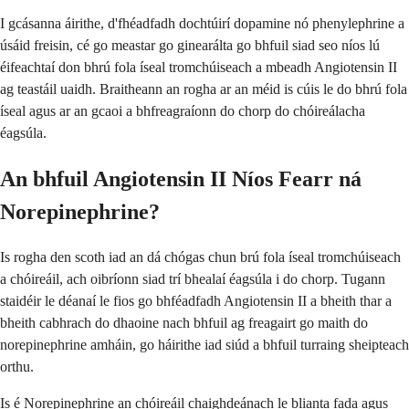
I gcásanna áirithe, d'fhéadfadh dochtúirí dopamine nó phenylephrine a
úsáid freisin, cé go meastar go ginearálta go bhfuil siad seo níos lú
éifeachtaí don bhrú fola íseal tromchúiseach a mbeadh Angiotensin II
ag teastáil uaidh. Braitheann an rogha ar an méid is cúis le do bhrú fola
íseal agus ar an gcaoi a bhfreagraíonn do chorp do chóireálacha
éagsúla.
An bhfuil Angiotensin II Níos Fearr ná
Norepinephrine?
Is rogha den scoth iad an dá chógas chun brú fola íseal tromchúiseach
a chóireáil, ach oibríonn siad trí bhealaí éagsúla i do chorp. Tugann
staidéir le déanaí le fios go bhféadfadh Angiotensin II a bheith thar a
bheith cabhrach do dhaoine nach bhfuil ag freagairt go maith do
norepinephrine amháin, go háirithe iad siúd a bhfuil turraing sheipteach
orthu.
Is é Norepinephrine an chóireáil chaighdeánach le blianta fada agus