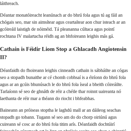
láithreach.
Déantar monatóireacht leanúnach ar do bhrú fola agus tú ag fáil an
chógais seo, mar sin aimsítear agus ceartaítear aon chur isteach ar an
gcóireáil laistigh de nóiméid. Tá pleananna cúltaca agus pointí
rochtana IV malartacha réidh ag an bhfoireann leighis más gá.
Cathain is Féidir Liom Stop a Ghlacadh Angiotensin
II?
Déanfaidh do fhoireann leighis cinneadh cathain is sábháilte an cógas
seo a stopadh bunaithe ar cé chomh cobhsaí is a éiríonn do bhrú fola
agus ar an gcúis bhunúsach le do bhrú fola íseal a bheith cóireáilte.
Tarlaíonn sé seo de ghnáth de réir a chéile thar roinnt uaireanta nó
laethanta de réir mar a théann do riocht i bhfeabhas.
Baineann an próiseas stoptha le laghdú mall ar an dáileog seachas
stopadh go tobann. Tugann sé seo am do do chorp oiriúnú agus
cuireann sé cosc ar do bhrú fola titim arís. Déanfaidh dochtúirí