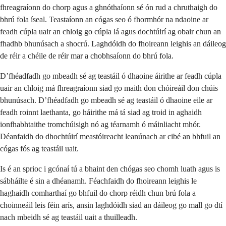
fhreagraíonn do chorp agus a ghnóthaíonn sé ón rud a chruthaigh do
bhrú fola íseal. Teastaíonn an cógas seo ó fhormhór na ndaoine ar
feadh cúpla uair an chloig go cúpla lá agus dochtúirí ag obair chun an
fhadhb bhunúsach a shocrú. Laghdóidh do fhoireann leighis an dáileog
de réir a chéile de réir mar a chobhsaíonn do bhrú fola.
D’fhéadfadh go mbeadh sé ag teastáil ó dhaoine áirithe ar feadh cúpla
uair an chloig má fhreagraíonn siad go maith don chóireáil don chúis
bhunúsach. D’fhéadfadh go mbeadh sé ag teastáil ó dhaoine eile ar
feadh roinnt laethanta, go háirithe má tá siad ag troid in aghaidh
ionfhabhtaithe tromchúisigh nó ag téarnamh ó máinliacht mhór.
Déanfaidh do dhochtúirí meastóireacht leanúnach ar cibé an bhfuil an
cógas fós ag teastáil uait.
Is é an sprioc i gcónaí tú a bhaint den chógas seo chomh luath agus is
sábháilte é sin a dhéanamh. Féachfaidh do fhoireann leighis le
haghaidh comharthaí go bhfuil do chorp réidh chun brú fola a
choinneáil leis féin arís, ansin laghdóidh siad an dáileog go mall go dtí
nach mbeidh sé ag teastáil uait a thuilleadh.