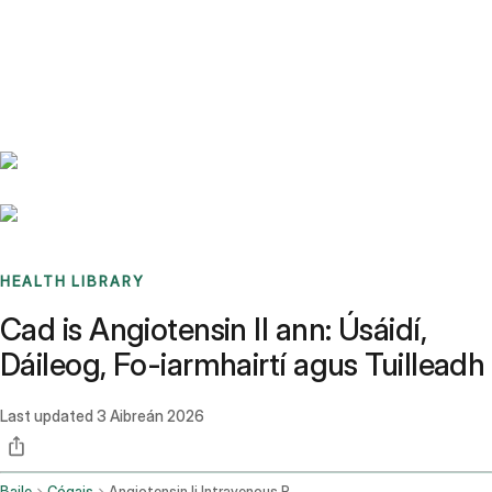
Benchmarks
Stories
FAQ
Sign up / Log in
HEALTH LIBRARY
Cad is Angiotensin II ann: Úsáidí,
Dáileog, Fo-iarmhairtí agus Tuilleadh
Last updated
3 Aibreán 2026
Baile
Cógais
Angiotensin Ii Intravenous Route