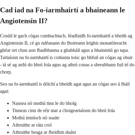
Cad iad na Fo-iarmhairtí a bhaineann le
Angiotensin II?
Cosúil le gach cógas cumhachtach, féadfaidh fo-iarmhairtí a bheith ag
Angiotensin II, cé go ndéanann do fhoireann leighis monatóireacht
ghéar ort chun aon fhadhbanna a ghabháil agus a bhainistiú go tapa.
Tarlaíonn na fo-iarmhairtí is coitianta toisc go bhfuil an cógas ag obair
- tá sé ag ardú do bhrú fola agus ag athrú conas a shreabhann fuil trí do
chorp.
Seo na fo-iarmhairtí is dóichí a bheidh agat agus an cógas seo á fháil
agat:
Nausea nó mothú tinn le do bholg
Tinneas cinn de réir mar a choigeartaíonn do bhrú fola
Mothú imníoch nó suaite
Athruithe ar ráta croí
Athruithe beaga ar fheidhm duáin