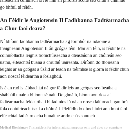
faireachán cúramach ort le linn an phróisis scoite seo chun a chinntiú
go bhfuil tú réidh.
An Féidir le Angiotensin II Fadhbanna Fadtéarmacha
a Chur faoi deara?
Ní bhíonn fadhbanna fadtéarmacha ag formhór na ndaoine a
fhaigheann Angiotensin II ón gcógas féin. Mar sin féin, is féidir le na
coinníollacha leighis tromchúiseacha a dteastaíonn an chóireáil seo
uathu, éifeachtaí buana a chruthú uaireanta. Díríonn do fhoireann
leighis ar an gcógas a úsáid ar feadh na tréimhse is giorra is féidir chun
aon rioscaí féideartha a íoslaghdú.
Is é an rud is tábhachtaí ná gur féidir leis an gcógas seo beatha a
shábháil nuair a bhíonn sé uait. De ghnáth, bíonn aon rioscaí
fadtéarmacha féideartha i bhfad níos lú ná an riosca láithreach gan brú
fola contúirteach íseal a chóireáil. Pléifidh do dhochtúirí aon imní faoi
éifeachtaí fadtéarmacha bunaithe ar do chás sonrach.
Medical Disclaimer:
This article is for informational purposes only and does not constitute