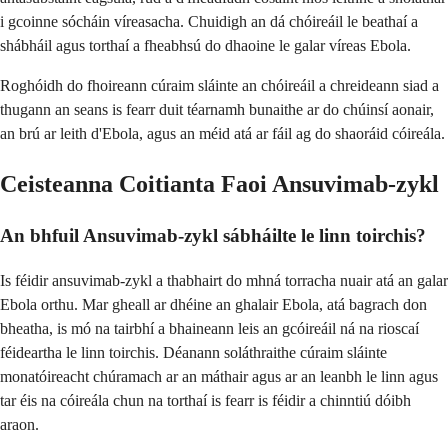
i gcoinne sócháin víreasacha. Chuidigh an dá chóireáil le beathaí a
shábháil agus torthaí a fheabhsú do dhaoine le galar víreas Ebola.
Roghóidh do fhoireann cúraim sláinte an chóireáil a chreideann siad a
thugann an seans is fearr duit téarnamh bunaithe ar do chúinsí aonair,
an brú ar leith d'Ebola, agus an méid atá ar fáil ag do shaoráid cóireála.
Ceisteanna Coitianta Faoi Ansuvimab-zykl
An bhfuil Ansuvimab-zykl sábháilte le linn toirchis?
Is féidir ansuvimab-zykl a thabhairt do mhná torracha nuair atá an galar
Ebola orthu. Mar gheall ar dhéine an ghalair Ebola, atá bagrach don
bheatha, is mó na tairbhí a bhaineann leis an gcóireáil ná na rioscaí
féideartha le linn toirchis. Déanann soláthraithe cúraim sláinte
monatóireacht chúramach ar an máthair agus ar an leanbh le linn agus
tar éis na cóireála chun na torthaí is fearr is féidir a chinntiú dóibh
araon.