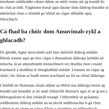
ríomhann soláthraithe cúram sláinte an méid cruinn atá ag teastáil do
do chás ar leith. Faigheann leanaí agus daoine fásta dáileog bunaithe ar
mheáchan chun a chinntiú go bhfuil an cógas sábháilte agus
éifeachtach.
Cá fhad ba chóir dom Ansuvimab-zykl a
ghlacadh?
De ghnáth, tugtar ansuvimab-zykl mar chóireáil dáileog amháin.
Murab ionann agus go leor cógas a dteastaíonn dáileoga laethúla nó
iolracha, tá an antasubstaint monaclónach seo deartha chun cosaint
leanúnach a sholáthar le hionghabháil amháin. Leanann an cógas ag
obair i do chóras ar feadh roinnt seachtainí tar éis na chéad dáileoige.
Cinnfidh do fhoireann cúram sláinte an bhfuil aon dáileoga breise ag
teastáil uait bunaithe ar do staid chliniciúil shonrach agus ar an gcaoi a
bhfreagraíonn tú don chóireáil tosaigh. I bhformhór na gcásanna,
soláthraíonn dáileog amháin an tacaíocht imdhíonachta is gá chun
cabhrú le do chorp an víreas Ebola a chomhrac go héifeachtach.