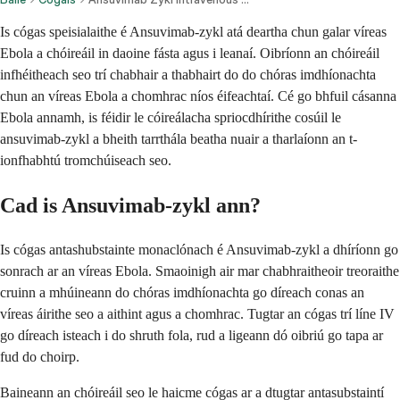
Is cógas speisialaithe é Ansuvimab-zykl atá deartha chun galar víreas
Ebola a chóireáil in daoine fásta agus i leanaí. Oibríonn an chóireáil
infhéitheach seo trí chabhair a thabhairt do do chóras imdhíonachta
chun an víreas Ebola a chomhrac níos éifeachtaí. Cé go bhfuil cásanna
Ebola annamh, is féidir le cóireálacha spriocdhírithe cosúil le
ansuvimab-zykl a bheith tarrthála beatha nuair a tharlaíonn an t-
ionfhabhtú tromchúiseach seo.
Cad is Ansuvimab-zykl ann?
Is cógas antashubstainte monaclónach é Ansuvimab-zykl a dhíríonn go
sonrach ar an víreas Ebola. Smaoinigh air mar chabhraitheoir treoraithe
cruinn a mhúineann do chóras imdhíonachta go díreach conas an
víreas áirithe seo a aithint agus a chomhrac. Tugtar an cógas trí líne IV
go díreach isteach i do shruth fola, rud a ligeann dó oibriú go tapa ar
fud do choirp.
Baineann an chóireáil seo le haicme cógas ar a dtugtar antasubstaintí