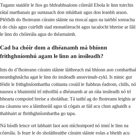
Tugann staidéir le fios go bhfeabhsaíonn cóireáil Ebola le linn toirchis
rátaí marthanais go suntasach don mháthair agus don leanbh araon.
Pléifidh do fhoireann cúraim sláinte na rioscaí agus na tairbhí sonracha
i do chás agus cuirfidh siad monatóireacht agus tacaíocht bhreise ar fáil
le linn do chóireála agus do théarnaimh.
Cad ba chóir dom a dhéanamh má bhíonn
frithghníomhú agam le linn an insileadh?
Inis do d’fhoireann cúraim sláinte láithreach má bhíonn aon comharthaí
neamhghnácha agat le linn do insileadh ansuvimab-zykl. Is minic gur
féidir le frithghníomhartha coitianta cosúil le fiabhras éadrom, chills, nó
nausea a bhainistiú trí mhoilliú a dhéanamh ar an ráta insileadh nó trí
bhearta compoird breise a sholáthar. Tá taithí ag do fhoireann leighis ar
na cásanna seo a láimhseáil agus tá cógais ar fáil acu chun aghaidh a
thabhairt ar fhrithghníomhartha go tapa.
Ná bíodh leisce ort labhairt faoi aon míchompord nó imní le linn na
cóireála. Is fearr le do sholáthraithe cúraim sláinte eolas a bheith acu