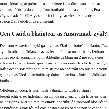
monaclónacha, ar próitéiní saotharlainne iad a dhéanann aithris ar
chumas nádúrtha do choirp chun ionfhabhtuithe a chomhrac. Fuair an
cógas ceadú ón FDA go sonrach chun galar víreas Ebola de bharr an
speicis Zaire ebolavirus a chóireáil.
Cén Úsáid a bhaintear as Ansuvimab-zykl?
Déanann Ansuvimab-zykl galar víreas Ebola a chóireáil in daoine fásta
agus in othair phéidiatraiceacha, lena n-áirítear nuabheirthe. Díríonn an
cógas seo go sonrach ar ionfhabhtuithe de bharr an Zaire ebolavirus,
arb é an brú is coitianta agus is marfach den víreas Ebola. Is gnách go
n-úsáideann soláthraithe cúraim sláinte an chóireáil seo nuair a bhíonn
galar víreas Ebola deimhnithe ag duine nó amhras cliniciúil láidir faoi
ionfhabhtú.
Oibríonn an cógas is fearr nuair a thugtar go luath sa chúrsa
breoiteachta é, go hidéalach laistigh de na chéad chúpla lá tar éis tosú
na hairíonna. Mar sin féin, féadfaidh dochtúirí é a fhorordú níos déanaí
sa phróiseas galair fós má chreideann siad go bhféadfadh sé cabhrú le