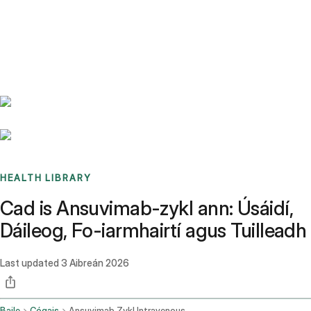
Benchmarks
Stories
FAQ
Sign up / Log in
HEALTH LIBRARY
Cad is Ansuvimab-zykl ann: Úsáidí,
Dáileog, Fo-iarmhairtí agus Tuilleadh
Last updated
3 Aibreán 2026
Baile
Cógais
Ansuvimab Zykl Intravenous Route