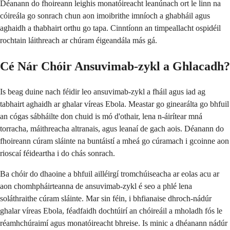
Déanann do fhoireann leighis monatóireacht leanúnach ort le linn na
cóireála go sonrach chun aon imoibrithe imníoch a ghabháil agus
aghaidh a thabhairt orthu go tapa. Cinntíonn an timpeallacht ospidéil
rochtain láithreach ar chúram éigeandála más gá.
Cé Nár Chóir Ansuvimab-zykl a Ghlacadh?
Is beag duine nach féidir leo ansuvimab-zykl a fháil agus iad ag
tabhairt aghaidh ar ghalar víreas Ebola. Meastar go ginearálta go bhfuil
an cógas sábháilte don chuid is mó d'othair, lena n-áirítear mná
torracha, máithreacha altranais, agus leanaí de gach aois. Déanann do
fhoireann cúram sláinte na buntáistí a mheá go cúramach i gcoinne aon
rioscaí féideartha i do chás sonrach.
Ba chóir do dhaoine a bhfuil ailléirgí tromchúiseacha ar eolas acu ar
aon chomhpháirteanna de ansuvimab-zykl é seo a phlé lena
soláthraithe cúram sláinte. Mar sin féin, i bhfianaise dhroch-nádúr
ghalar víreas Ebola, féadfaidh dochtúirí an chóireáil a mholadh fós le
réamhchúraimí agus monatóireacht bhreise. Is minic a dhéanann nádúr