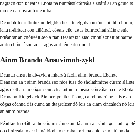
bagrach don bheatha Ebola na buntáistí cóireála a shárú ar an gcuid is
mó de na rioscaí féideartha.
Déanfaidh do fhoireann leighis do stair leighis iomlán a athbhreithniú,
lena n-áirítear aon ailléirgí, cógais eile, agus bunriochtaí sláinte sula
ndéanfar an chóireáil seo a riar. Déanfaidh siad cinntí aonair bunaithe
ar do chúinsí sonracha agus ar dhéine do riocht.
Ainm Branda Ansuvimab-zykl
Déantar ansuvimab-zykl a mhargú faoin ainm branda Ebanga.
Déanann an t-ainm branda seo níos fusa do sholáthraithe cúram sláinte
agus d'othair an cógas sonrach a aithint i measc cóireálacha eile Ebola.
Déanann Ridgeback Biotherapeutics Ebanga a mhonarú agus is é an
cógas céanna é is cuma an dtagraítear dó leis an ainm cineálach nó leis
an ainm branda.
Féadfaidh soláthraithe cúram sláinte an dá ainm a úsáid agus iad ag plé
do chóireála, mar sin ná bíodh mearbhall ort má chloiseann tú an dá