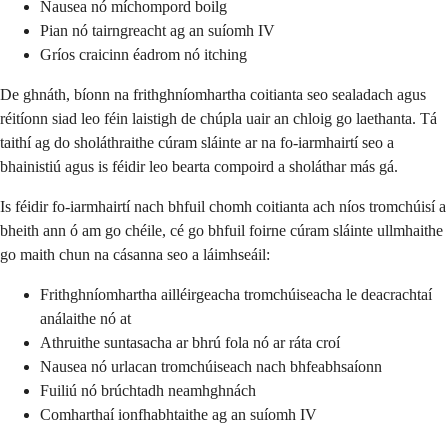
Nausea nó míchompord boilg
Pian nó tairngreacht ag an suíomh IV
Gríos craicinn éadrom nó itching
De ghnáth, bíonn na frithghníomhartha coitianta seo sealadach agus
réitíonn siad leo féin laistigh de chúpla uair an chloig go laethanta. Tá
taithí ag do sholáthraithe cúram sláinte ar na fo-iarmhairtí seo a
bhainistiú agus is féidir leo bearta compoird a sholáthar más gá.
Is féidir fo-iarmhairtí nach bhfuil chomh coitianta ach níos tromchúisí a
bheith ann ó am go chéile, cé go bhfuil foirne cúram sláinte ullmhaithe
go maith chun na cásanna seo a láimhseáil:
Frithghníomhartha ailléirgeacha tromchúiseacha le deacrachtaí
análaithe nó at
Athruithe suntasacha ar bhrú fola nó ar ráta croí
Nausea nó urlacan tromchúiseach nach bhfeabhsaíonn
Fuiliú nó brúchtadh neamhghnách
Comharthaí ionfhabhtaithe ag an suíomh IV