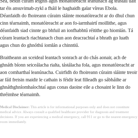
Sea, beidh cúram leighis agus monatóireacht leanúnach ag teastáil uait
tar éis ansuvimab-zykl a fháil le haghaidh galar víreas Ebola.
Déanfaidh do fhoireann cúraim sláinte monatóireacht ar do dhul chun
cinn téarnaimh, monatóireacht ar aon fo-iarmhairtí moillithe, agus
déanfaidh siad cinnte go bhfuil an ionfhabhtú réitithe go hiomlán. Tá
cúram leantach riachtanach chun aon deacrachtaí a bhrath go luath
agus chun do ghnóthú iomlán a chinntiú.
Braitheann an sceideal leantach sonrach ar do chás aonair, ach de
ghnáth bíonn seiceálacha rialta, tástálacha fola, agus monatóireacht ar
aon comharthaí leanúnacha. Cuirfidh do fhoireann cúraim sláinte treoir
ar fáil freisin maidir le cathain is féidir leat filleadh go sábháilte ar
ghnáthghníomhaíochtaí agus conas daoine eile a chosaint le linn do
thréimhse téarnaimh.
Medical Disclaimer:
This article is for informational purposes only and does not constitute
medical advice. Always consult a qualified healthcare provider for diagnosis and treatment
decisions. If you are experiencing a medical emergency, call 911 or go to the nearest emergency
room immediately.