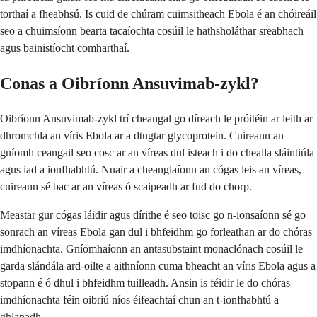
torthaí a fheabhsú. Is cuid de chúram cuimsitheach Ebola é an chóireáil
seo a chuimsíonn bearta tacaíochta cosúil le hathsholáthar sreabhach
agus bainistíocht comharthaí.
Conas a Oibríonn Ansuvimab-zykl?
Oibríonn Ansuvimab-zykl trí cheangal go díreach le próitéin ar leith ar
dhromchla an víris Ebola ar a dtugtar glycoprotein. Cuireann an
gníomh ceangail seo cosc ar an víreas dul isteach i do chealla sláintiúla
agus iad a ionfhabhtú. Nuair a cheanglaíonn an cógas leis an víreas,
cuireann sé bac ar an víreas ó scaipeadh ar fud do chorp.
Meastar gur cógas láidir agus dírithe é seo toisc go n-ionsaíonn sé go
sonrach an víreas Ebola gan dul i bhfeidhm go forleathan ar do chóras
imdhíonachta. Gníomhaíonn an antasubstaint monaclónach cosúil le
garda slándála ard-oilte a aithníonn cuma bheacht an víris Ebola agus a
stopann é ó dhul i bhfeidhm tuilleadh. Ansin is féidir le do chóras
imdhíonachta féin oibriú níos éifeachtaí chun an t-ionfhabhtú a
ghlanadh.