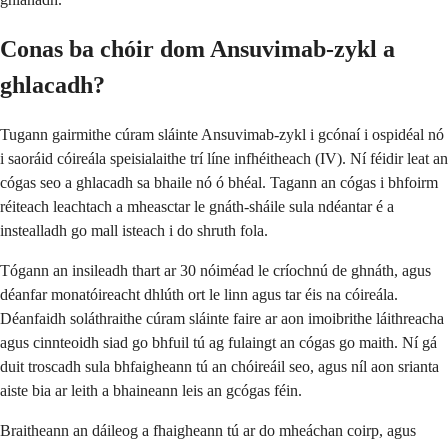
Conas ba chóir dom Ansuvimab-zykl a
ghlacadh?
Tugann gairmithe cúram sláinte Ansuvimab-zykl i gcónaí i ospidéal nó
i saoráid cóireála speisialaithe trí líne infhéitheach (IV). Ní féidir leat an
cógas seo a ghlacadh sa bhaile nó ó bhéal. Tagann an cógas i bhfoirm
réiteach leachtach a mheasctar le gnáth-sháile sula ndéantar é a
instealladh go mall isteach i do shruth fola.
Tógann an insileadh thart ar 30 nóiméad le críochnú de ghnáth, agus
déanfar monatóireacht dhlúth ort le linn agus tar éis na cóireála.
Déanfaidh soláthraithe cúram sláinte faire ar aon imoibrithe láithreacha
agus cinnteoidh siad go bhfuil tú ag fulaingt an cógas go maith. Ní gá
duit troscadh sula bhfaigheann tú an chóireáil seo, agus níl aon srianta
aiste bia ar leith a bhaineann leis an gcógas féin.
Braitheann an dáileog a fhaigheann tú ar do mheáchan coirp, agus