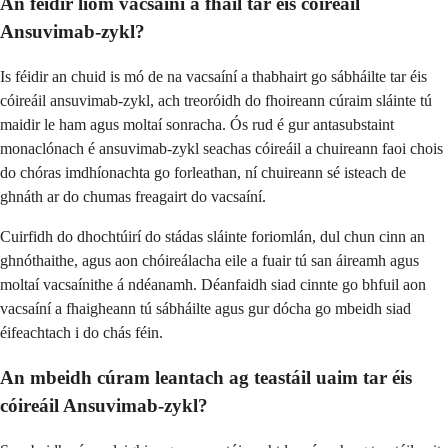
An féidir liom vacsaíní a fháil tar éis cóireáil
Ansuvimab-zykl?
Is féidir an chuid is mó de na vacsaíní a thabhairt go sábháilte tar éis
cóireáil ansuvimab-zykl, ach treoróidh do fhoireann cúraim sláinte tú
maidir le ham agus moltaí sonracha. Ós rud é gur antasubstaint
monaclónach é ansuvimab-zykl seachas cóireáil a chuireann faoi chois
do chóras imdhíonachta go forleathan, ní chuireann sé isteach de
ghnáth ar do chumas freagairt do vacsaíní.
Cuirfidh do dhochtúirí do stádas sláinte foriomlán, dul chun cinn an
ghnóthaithe, agus aon chóireálacha eile a fuair tú san áireamh agus
moltaí vacsaínithe á ndéanamh. Déanfaidh siad cinnte go bhfuil aon
vacsaíní a fhaigheann tú sábháilte agus gur dócha go mbeidh siad
éifeachtach i do chás féin.
An mbeidh cúram leantach ag teastáil uaim tar éis
cóireáil Ansuvimab-zykl?