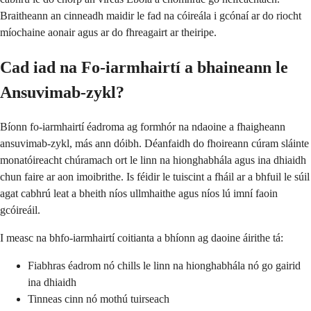
Braitheann an cinneadh maidir le fad na cóireála i gcónaí ar do riocht
míochaine aonair agus ar do fhreagairt ar theiripe.
Cad iad na Fo-iarmhairtí a bhaineann le
Ansuvimab-zykl?
Bíonn fo-iarmhairtí éadroma ag formhór na ndaoine a fhaigheann
ansuvimab-zykl, más ann dóibh. Déanfaidh do fhoireann cúram sláinte
monatóireacht chúramach ort le linn na hionghabhála agus ina dhiaidh
chun faire ar aon imoibrithe. Is féidir le tuiscint a fháil ar a bhfuil le súil
agat cabhrú leat a bheith níos ullmhaithe agus níos lú imní faoin
gcóireáil.
I measc na bhfo-iarmhairtí coitianta a bhíonn ag daoine áirithe tá:
Fiabhras éadrom nó chills le linn na hionghabhála nó go gairid
ina dhiaidh
Tinneas cinn nó mothú tuirseach