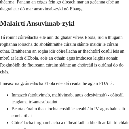
théarma. Fanann an cógas féin go díreach mar an gcéanna cibé an
dtagraítear dó mar ansuvimab-zykl nó Ebanga.
Malairtí Ansuvimab-zykl
Tá roinnt cóireálacha eile ann do ghalar víreas Ebola, rud a thugann
roghanna iolracha do sholáthraithe cúraim sláinte maidir le cúram
othar. Braitheann an rogha idir cóireálacha ar fhachtóirí cosúil leis an
mbrú ar leith d'Ebola, aois an othair, agus imthosca leighis aonair.
Roghnóidh do fhoireann cúraim sláinte an chóireáil is oiriúnaí do do
chás.
I measc na gcóireálacha Ebola eile atá ceadaithe ag an FDA tá:
Inmazeb (atoltivimab, maftivimab, agus odesivimab) - cóireáil
teaglama trí-antasubstaint
Bearta cúraim thacaíochta cosúil le sreabháin IV agus bainistiú
comharthaí
Cóireálacha turgnamhacha a d'fhéadfadh a bheith ar fáil trí chláir