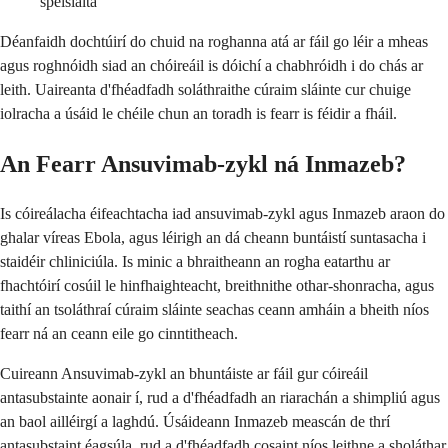
speisialta
Déanfaidh dochtúirí do chuid na roghanna atá ar fáil go léir a mheas
agus roghnóidh siad an chóireáil is dóichí a chabhróidh i do chás ar
leith. Uaireanta d'fhéadfadh soláthraithe cúraim sláinte cur chuige
iolracha a úsáid le chéile chun an toradh is fearr is féidir a fháil.
An Fearr Ansuvimab-zykl ná Inmazeb?
Is cóireálacha éifeachtacha iad ansuvimab-zykl agus Inmazeb araon do
ghalar víreas Ebola, agus léirigh an dá cheann buntáistí suntasacha i
staidéir chliniciúla. Is minic a bhraitheann an rogha eatarthu ar
fhachtóirí cosúil le hinfhaighteacht, breithnithe othar-shonracha, agus
taithí an tsoláthraí cúraim sláinte seachas ceann amháin a bheith níos
fearr ná an ceann eile go cinntitheach.
Cuireann Ansuvimab-zykl an bhuntáiste ar fáil gur cóireáil
antasubstainte aonair í, rud a d'fhéadfadh an riarachán a shimpliú agus
an baol ailléirgí a laghdú. Úsáideann Inmazeb meascán de thrí
antasubstaint éagsúla, rud a d'fhéadfadh cosaint níos leithne a sholáthar