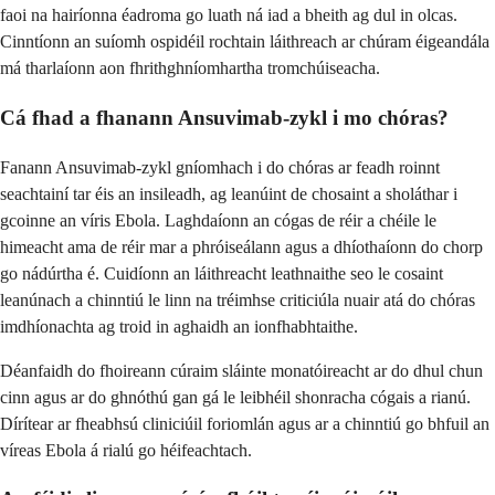
faoi na hairíonna éadroma go luath ná iad a bheith ag dul in olcas.
Cinntíonn an suíomh ospidéil rochtain láithreach ar chúram éigeandála
má tharlaíonn aon fhrithghníomhartha tromchúiseacha.
Cá fhad a fhanann Ansuvimab-zykl i mo chóras?
Fanann Ansuvimab-zykl gníomhach i do chóras ar feadh roinnt
seachtainí tar éis an insileadh, ag leanúint de chosaint a sholáthar i
gcoinne an víris Ebola. Laghdaíonn an cógas de réir a chéile le
himeacht ama de réir mar a phróiseálann agus a dhíothaíonn do chorp
go nádúrtha é. Cuidíonn an láithreacht leathnaithe seo le cosaint
leanúnach a chinntiú le linn na tréimhse criticiúla nuair atá do chóras
imdhíonachta ag troid in aghaidh an ionfhabhtaithe.
Déanfaidh do fhoireann cúraim sláinte monatóireacht ar do dhul chun
cinn agus ar do ghnóthú gan gá le leibhéil shonracha cógais a rianú.
Dírítear ar fheabhsú cliniciúil foriomlán agus ar a chinntiú go bhfuil an
víreas Ebola á rialú go héifeachtach.