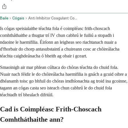
Baile
Cógais
Anti Inhibitor Coagulant Complex Intravenous Route
Is cógas speisialaithe téachta fola é coimpléasc frith-choscach
comhtháthaithe a thugtar trí IV chun cabhrú le fuiliú a stopadh i
ndaoine le haemifilia. Éiríonn an leigheas seo riachtanach nuair a
d'fhorbair do chorp antasubstaintí a chuireann cosc ar chóireálacha
téachta caighdeánacha ó bheith ag obair i gceart.
Smaoinigh air mar phlean cúltaca do chóras téachta do chuid fola.
Nuair nach féidir le do chóireálacha haemifilia is gnách a gcuid oibre a
dhéanamh toisc go bhfuil do chóras imdhíonachta ag troid ina gcoinne,
tagann an cógas casta seo isteach chun cabhrú le do chuid fola
téachtadh trí bhealach difriúil.
Cad is Coimpléasc Frith-Choscach
Comhtháthaithe ann?