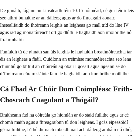
De ghnáth, tógann an t-insileadh féin 10-15 nóiméad, cé gur féidir leis
seo athrú bunaithe ar an dáileog agus ar do fhreagairt aonair.
Insteallfaidh do fhoireann leighis an leigheas go mall tríd do líne IV
agus iad ag monatóireacht ort go dlúth le haghaidh aon imoibrithe nó
fo-iarmhairtí.
Fanfaidh tú de ghnáth san áis leighis le haghaidh breathnóireachta tar
éis an leigheas a fháil. Cuidíonn an tréimhse monatóireachta seo lena
chinntiú go bhfuil an chóireáil ag obair i gceart agus ligeann sé do
d’fhoireann cúram sláinte faire le haghaidh aon imoibrithe moillithe.
Cá Fhad Ar Chóir Dom Coimpléasc Frith-
Choscach Coagulant a Thógáil?
Braitheann fad na cóireála go hiomlán ar do staid fuilithe agus ar cé
chomh maith agus a fhreagraíonn tú don leigheas. I gcás eipeasóidí
géara fuilithe, b’fhéidir nach mbeidh uait ach dáileog amháin nó dhó,