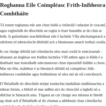
Roghanna Eile Coimpléasc Frith-Inibheora
Comhtháite
Tá roinnt roghanna eile ann chun fuiliú a chóireáil i ndaoine le coscairí,
agus roghnóidh do dhochtúir an rogha is fearr bunaithe ar do chás ar
leith. Is gníomhaire seachbhóthair eile é fachtóir VIIa athchuingreach a
oibríonn trí mheicníocht dhifriúil ach a bhaineann amach torthaí cosúla.
Is cur chuige difriúil iad cóireálacha níos nuaí cosúil le emicizumab -
déanann an leigheas seo feidhm fachtóra VIII aithris agus is féidir é a
thabhairt mar instealladh subcutaneous chun eipeasóidí fuilithe a chosc.
Mar sin féin, úsáidtear é ar bhealach difriúil ná coimpléasc frith-
inibheora comhtháite agus feidhmíonn sé níos mó de ról coisctheach.
D’fhéadfadh do dhochtúir teiripe ionduchta lamháltais imdhíonachta a
mheas freisin, a bhfuil sé mar aidhm aici do choscóirí a laghdú nó a
dhíchur le himeacht ama. Tógann an cur chuige seo míonna le bheith
ag obair ach d’fhéadfadh sé do chumas a athbhunú chun cóireálacha