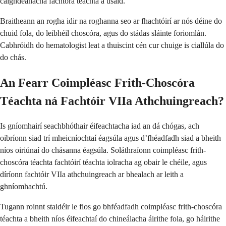
caighdeánacha fachtóra téachta a úsáid.
Braitheann an rogha idir na roghanna seo ar fhachtóirí ar nós déine do
chuid fola, do leibhéil choscóra, agus do stádas sláinte foriomlán.
Cabhróidh do hematologist leat a thuiscint cén cur chuige is ciallúla do
do chás.
An Fearr Coimpléasc Frith-Choscóra
Téachta ná Fachtóir VIIa Athchuingreach?
Is gníomhairí seachbhóthair éifeachtacha iad an dá chógas, ach
oibríonn siad trí mheicníochtaí éagsúla agus d’fhéadfadh siad a bheith
níos oiriúnaí do chásanna éagsúla. Soláthraíonn coimpléasc frith-
choscóra téachta fachtóirí téachta iolracha ag obair le chéile, agus
díríonn fachtóir VIIa athchuingreach ar bhealach ar leith a
ghníomhachtú.
Tugann roinnt staidéir le fios go bhféadfadh coimpléasc frith-choscóra
téachta a bheith níos éifeachtaí do chineálacha áirithe fola, go háirithe