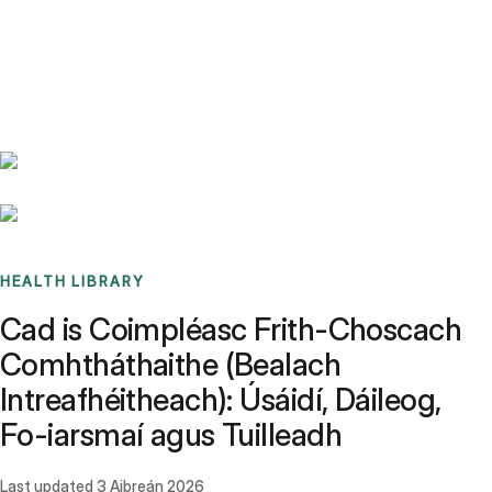
Benchmarks
Stories
FAQ
Sign up / Log in
HEALTH LIBRARY
Cad is Coimpléasc Frith-Choscach
Comhtháthaithe (Bealach
Intreafhéitheach): Úsáidí, Dáileog,
Fo-iarsmaí agus Tuilleadh
Last updated
3 Aibreán 2026