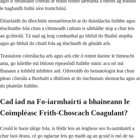
agus d’fhéadfadh cóireáil ar feadh roinnt laethanta a bheith ag teastáil
le haghaidh fuiliú níos tromchúisí.
Déanfaidh do dhochtúir monatóireacht ar do thástálacha fuilithe agus
téachtaithe fola chun a chinneadh cathain is sábháilte stop a chur leis
an gcóireáil. Tá siad ag lorg comharthaí go bhfuil do fhuiliú stoptha
agus go bhfuil do chuid fola ag téachtadh de ghnáth arís.
Teastaíonn cóireálacha arís agus arís eile ó roinnt daoine le himeacht
ama, go háirithe má bhíonn eipeasóidí fuilithe minic acu nó má
fhanann a leibhéil inhibitor ard. Oibreoidh do hematologist leat chun
plean cóireála a fhorbairt a dhíríonn ar do riachtanais shonracha agus ar
do phatrúin fuilithe.
Cad iad na Fo-iarmhairtí a bhaineann le
Coimpléasc Frith-Choscach Coagulant?
Cosúil le haon táirge fola, is féidir leis an leigheas seo fo-iarmhairtí a
chur faoi deara, cé go nglactar leis go maith ag an gcuid is mó de na