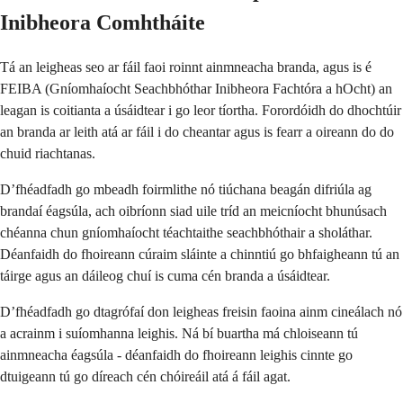
Inibheora Comhtháite
Tá an leigheas seo ar fáil faoi roinnt ainmneacha branda, agus is é
FEIBA (Gníomhaíocht Seachbhóthar Inibheora Fachtóra a hOcht) an
leagan is coitianta a úsáidtear i go leor tíortha. Forordóidh do dhochtúir
an branda ar leith atá ar fáil i do cheantar agus is fearr a oireann do do
chuid riachtanas.
D’fhéadfadh go mbeadh foirmlithe nó tiúchana beagán difriúla ag
brandaí éagsúla, ach oibríonn siad uile tríd an meicníocht bhunúsach
chéanna chun gníomhaíocht téachtaithe seachbhóthair a sholáthar.
Déanfaidh do fhoireann cúraim sláinte a chinntiú go bhfaigheann tú an
táirge agus an dáileog chuí is cuma cén branda a úsáidtear.
D’fhéadfadh go dtagrófaí don leigheas freisin faoina ainm cineálach nó
a acrainm i suíomhanna leighis. Ná bí buartha má chloiseann tú
ainmneacha éagsúla - déanfaidh do fhoireann leighis cinnte go
dtuigeann tú go díreach cén chóireáil atá á fáil agat.