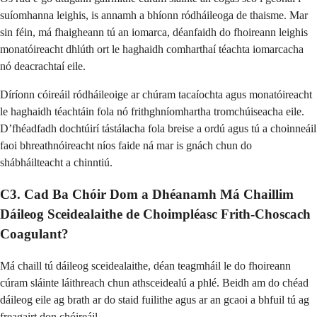
suíomhanna leighis, is annamh a bhíonn ródháileoga de thaisme. Mar
sin féin, má fhaigheann tú an iomarca, déanfaidh do fhoireann leighis
monatóireacht dhlúth ort le haghaidh comharthaí téachta iomarcacha
nó deacrachtaí eile.
Díríonn cóireáil ródháileoige ar chúram tacaíochta agus monatóireacht
le haghaidh téachtáin fola nó frithghníomhartha tromchúiseacha eile.
D’fhéadfadh dochtúirí tástálacha fola breise a ordú agus tú a choinneáil
faoi bhreathnóireacht níos faide ná mar is gnách chun do
shábháilteacht a chinntiú.
C3. Cad Ba Chóir Dom a Dhéanamh Má Chaillim
Dáileog Sceidealaithe de Choimpléasc Frith-Choscach
Coagulant?
Má chaill tú dáileog sceidealaithe, déan teagmháil le do fhoireann
cúram sláinte láithreach chun athsceidealú a phlé. Beidh am do chéad
dáileog eile ag brath ar do staid fuilithe agus ar an gcaoi a bhfuil tú ag
freagairt don chóireáil.