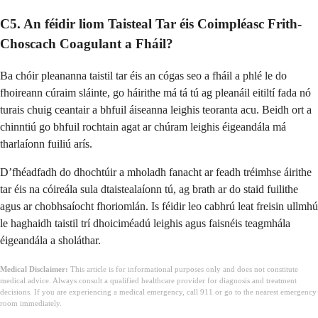
C5. An féidir liom Taisteal Tar éis Coimpléasc Frith-
Choscach Coagulant a Fháil?
Ba chóir pleananna taistil tar éis an cógas seo a fháil a phlé le do
fhoireann cúraim sláinte, go háirithe má tá tú ag pleanáil eitiltí fada nó
turais chuig ceantair a bhfuil áiseanna leighis teoranta acu. Beidh ort a
chinntiú go bhfuil rochtain agat ar chúram leighis éigeandála má
tharlaíonn fuiliú arís.
D’fhéadfadh do dhochtúir a mholadh fanacht ar feadh tréimhse áirithe
tar éis na cóireála sula dtaistealaíonn tú, ag brath ar do staid fuilithe
agus ar chobhsaíocht fhoriomlán. Is féidir leo cabhrú leat freisin ullmhú
le haghaidh taistil trí dhoiciméadú leighis agus faisnéis teagmhála
éigeandála a sholáthar.
Medical Disclaimer:
This article is for informational purposes only and does not constitute
medical advice. Always consult a qualified healthcare provider for diagnosis and treatment
decisions. If you are experiencing a medical emergency, call 911 or go to the nearest emergency
room immediately.