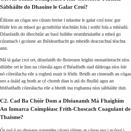
Sábháilte do Dhaoine le Galar Croí?
Éilíonn an cógas seo cúram breise i ndaoine le galar croí toisc gur
féidir leis an mbaol go gcruthófar téachtáin fola i soithí fola a mhéadú.
Déanfaidh do dhochtúir an baol fuilithe neamhrialaithe a mheá go
cúramach i gcoinne an fhéidearthacht go mbeidh deacrachtaí téachta
ann.
Má tá galar croí ort, déanfaidh do fhoireann leighis monatóireacht níos
dlúithe ort le linn na cóireála agus d’fhéadfadh siad dáileoga níos ísle
nó cóireálacha eile a roghnú nuair is féidir. Beidh an cinneadh an cógas
seo a úsáid ag brath ar cé chomh dian is atá do fhuiliú agus an
bhféadfadh cóireálacha eile a bheith ina roghanna níos sábháilte duit.
C2. Cad Ba Chóir Dom a Dhéanamh Má Fhaighim
An Iomarca Coimpléasc Frith-Choscach Coagulant de
Thaisme?
Ós rud é go dtugann gairmithe cúram sláinte an cógas seo i gcónaí i