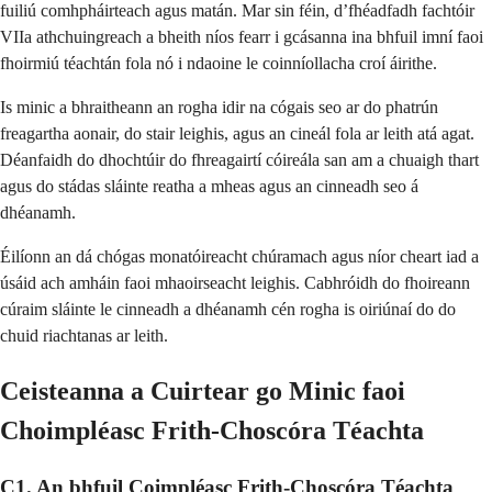
fuiliú comhpháirteach agus matán. Mar sin féin, d’fhéadfadh fachtóir
VIIa athchuingreach a bheith níos fearr i gcásanna ina bhfuil imní faoi
fhoirmiú téachtán fola nó i ndaoine le coinníollacha croí áirithe.
Is minic a bhraitheann an rogha idir na cógais seo ar do phatrún
freagartha aonair, do stair leighis, agus an cineál fola ar leith atá agat.
Déanfaidh do dhochtúir do fhreagairtí cóireála san am a chuaigh thart
agus do stádas sláinte reatha a mheas agus an cinneadh seo á
dhéanamh.
Éilíonn an dá chógas monatóireacht chúramach agus níor cheart iad a
úsáid ach amháin faoi mhaoirseacht leighis. Cabhróidh do fhoireann
cúraim sláinte le cinneadh a dhéanamh cén rogha is oiriúnaí do do
chuid riachtanas ar leith.
Ceisteanna a Cuirtear go Minic faoi
Choimpléasc Frith-Choscóra Téachta
C1. An bhfuil Coimpléasc Frith-Choscóra Téachta