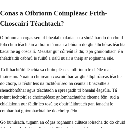
Conas a Oibríonn Coimpléasc Frith-
Choscairí Téachtach?
Oibríonn an cógas seo trí bhealaí malartacha a sholáthar do do chuid
fola chun téachtáin a fhoirmiú nuair a bhíonn do ghnáthchóras téachta
bacaithe ag coscairí. Meastar gur cóireáil láidir, tapa-ghníomhach é a
fhéadfaidh cabhrú le fuiliú a rialú nuair a theip ar roghanna eile.
Tá ilfhachtóirí téachta sa choimpléasc a oibríonn le chéile mar
fhoireann. Nuair a chuireann coscairí bac ar ghnáthphróiseas téachta
do chorp, is féidir leis na fachtóirí seo na ceantair bhacaithe a
sheachbhóthar agus téachtadh a spreagadh trí bhealaí éagsúla. Tá
roinnt fachtóirí sa choimpléasc gníomhachtaithe cheana féin, rud a
chiallaíonn gur féidir leo tosú ag obair láithreach gan fanacht le
comharthaí gníomhachtaithe do choirp féin.
Go bunúsach, tugann an cógas roghanna cúltaca iolracha do do chuid