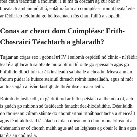
fola chun téachtáin a fhoirmiú. Fiú má tá coscairí ag cur bac ar
bhealach amháin nó dhó, soláthraíonn an coimpléasc roinnt bealaí eile
ar féidir leo feidhmiú go héifeachtach fós chun fuiliú a stopadh.
Conas ar cheart dom Coimpléasc Frith-
Choscairí Téachtach a ghlacadh?
Tugtar an cógas seo i gcónaí trí IV i suíomh ospidéil nó clinic - ní féidir
leat é a ghlacadh sa bhaile mura bhfuil tú oilte go speisialta agus go
bhfuil do dhochtúir tar éis insileadh sa bhaile a cheadú. Meascann an
fhoirm púdar le huisce steiriúil díreach roimh instealladh, agus ní mór
an tuaslagán a úsáid laistigh de thréimhse ama ar leith.
Roimh do insileadh, ní gá duit rud ar bith speisialta a ithe nó a ól, ach
is gnách go mbíonn sé úsáideach fanacht dea-hiodráitithe. Déanfaidh
do fhoireann cúram sláinte do chomharthaí ríthábhachtacha a sheiceáil
agus féadfaidh siad tástálacha fola a dhéanamh chun monatóireacht a
dhéanamh ar cé chomh maith agus atá an leigheas ag obair le linn agus
tar éis an chóireála.