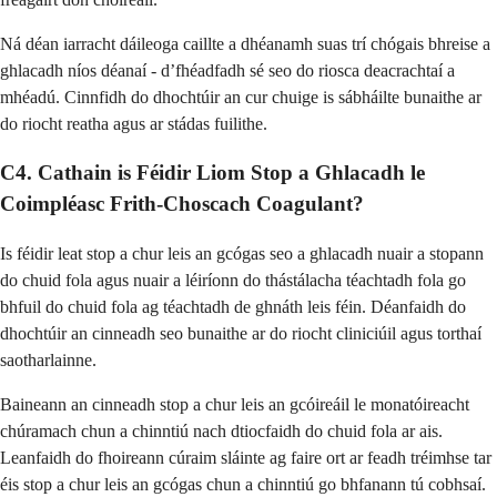
Ná déan iarracht dáileoga caillte a dhéanamh suas trí chógais bhreise a
ghlacadh níos déanaí - d’fhéadfadh sé seo do riosca deacrachtaí a
mhéadú. Cinnfidh do dhochtúir an cur chuige is sábháilte bunaithe ar
do riocht reatha agus ar stádas fuilithe.
C4. Cathain is Féidir Liom Stop a Ghlacadh le
Coimpléasc Frith-Choscach Coagulant?
Is féidir leat stop a chur leis an gcógas seo a ghlacadh nuair a stopann
do chuid fola agus nuair a léiríonn do thástálacha téachtadh fola go
bhfuil do chuid fola ag téachtadh de ghnáth leis féin. Déanfaidh do
dhochtúir an cinneadh seo bunaithe ar do riocht cliniciúil agus torthaí
saotharlainne.
Baineann an cinneadh stop a chur leis an gcóireáil le monatóireacht
chúramach chun a chinntiú nach dtiocfaidh do chuid fola ar ais.
Leanfaidh do fhoireann cúraim sláinte ag faire ort ar feadh tréimhse tar
éis stop a chur leis an gcógas chun a chinntiú go bhfanann tú cobhsaí.