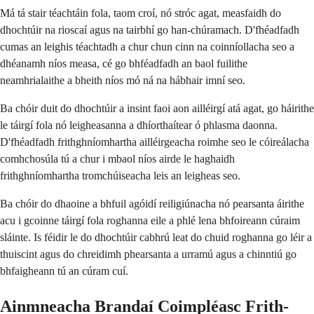
Má tá stair téachtáin fola, taom croí, nó stróc agat, measfaidh do
dhochtúir na rioscaí agus na tairbhí go han-chúramach. D'fhéadfadh
cumas an leighis téachtadh a chur chun cinn na coinníollacha seo a
dhéanamh níos measa, cé go bhféadfadh an baol fuilithe
neamhrialaithe a bheith níos mó ná na hábhair imní seo.
Ba chóir duit do dhochtúir a insint faoi aon ailléirgí atá agat, go háirithe
le táirgí fola nó leigheasanna a dhíorthaítear ó phlasma daonna.
D'fhéadfadh frithghníomhartha ailléirgeacha roimhe seo le cóireálacha
comhchosúla tú a chur i mbaol níos airde le haghaidh
frithghníomhartha tromchúiseacha leis an leigheas seo.
Ba chóir do dhaoine a bhfuil agóidí reiligiúnacha nó pearsanta áirithe
acu i gcoinne táirgí fola roghanna eile a phlé lena bhfoireann cúraim
sláinte. Is féidir le do dhochtúir cabhrú leat do chuid roghanna go léir a
thuiscint agus do chreidimh phearsanta a urramú agus a chinntiú go
bhfaigheann tú an cúram cuí.
Ainmneacha Brandaí Coimpléasc Frith-