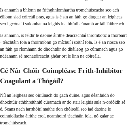
Is annamh a bhíonn na frithghníomhartha tromchúiseacha seo ach
éilíonn siad cóireáil pras, agus is é sin an fáth go dtugtar an leigheas
seo i gcónaí i suíomhanna leighis ina bhfuil cúnamh ar fáil láithreach.
Is annamh, is féidir le daoine áirithe deacrachtaí thrombotic a fhorbairt
- téachtáin fola a fhoirmíonn go míchuí i soithí fola. Is é an riosca seo
an fáth go ríomhann do dhochtúir do dháileog go cúramach agus go
ndéanann sé monatóireacht ghéar ort le linn na cóireála.
Cé Nár Chóir Coimpléasc Frith-Inhibitor
Coagulant a Thógáil?
Níl an leigheas seo oiriúnach do gach duine, agus déanfaidh do
dhochtúir athbhreithniú cúramach ar do stair leighis sula n-ordóidh sé
é. Seans nach iarrthóirí maithe don chóireáil seo iad daoine le
coinníollacha áirithe croí, neamhoird téachtáin fola, nó galar ae
tromchúiseach.