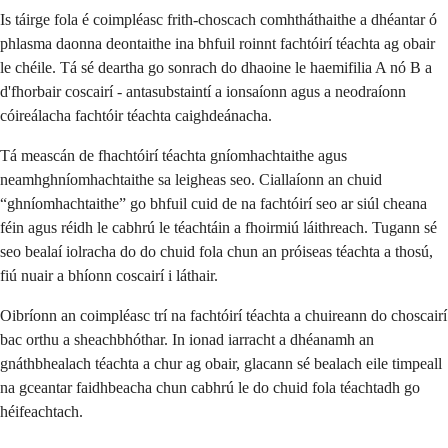
Is táirge fola é coimpléasc frith-choscach comhtháthaithe a dhéantar ó
phlasma daonna deontaithe ina bhfuil roinnt fachtóirí téachta ag obair
le chéile. Tá sé deartha go sonrach do dhaoine le haemifilia A nó B a
d'fhorbair coscairí - antasubstaintí a ionsaíonn agus a neodraíonn
cóireálacha fachtóir téachta caighdeánacha.
Tá meascán de fhachtóirí téachta gníomhachtaithe agus
neamhghníomhachtaithe sa leigheas seo. Ciallaíonn an chuid
“ghníomhachtaithe” go bhfuil cuid de na fachtóirí seo ar siúl cheana
féin agus réidh le cabhrú le téachtáin a fhoirmiú láithreach. Tugann sé
seo bealaí iolracha do do chuid fola chun an próiseas téachta a thosú,
fiú nuair a bhíonn coscairí i láthair.
Oibríonn an coimpléasc trí na fachtóirí téachta a chuireann do choscairí
bac orthu a sheachbhóthar. In ionad iarracht a dhéanamh an
gnáthbhealach téachta a chur ag obair, glacann sé bealach eile timpeall
na gceantar faidhbeacha chun cabhrú le do chuid fola téachtadh go
héifeachtach.