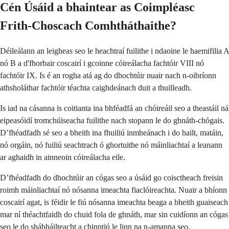
Cén Úsáid a bhaintear as Coimpléasc
Frith-Choscach Comhtháthaithe?
Déileálann an leigheas seo le heachtraí fuilithe i ndaoine le haemifilia A
nó B a d'fhorbair coscairí i gcoinne cóireálacha fachtóir VIII nó
fachtóir IX. Is é an rogha atá ag do dhochtúir nuair nach n-oibríonn
athsholáthar fachtóir téachta caighdeánach duit a thuilleadh.
Is iad na cásanna is coitianta ina bhféadfá an chóireáil seo a theastáil ná
eipeasóidí tromchúiseacha fuilithe nach stopann le do ghnáth-chógais.
D’fhéadfadh sé seo a bheith ina fhuiliú inmheánach i do hailt, matáin,
nó orgáin, nó fuiliú seachtrach ó ghortuithe nó máinliachtaí a leanann
ar aghaidh in ainneoin cóireálacha eile.
D’fhéadfadh do dhochtúir an cógas seo a úsáid go coisctheach freisin
roimh máinliachtaí nó nósanna imeachta fiaclóireachta. Nuair a bhíonn
coscairí agat, is féidir le fiú nósanna imeachta beaga a bheith guaiseach
mar ní théachtfaidh do chuid fola de ghnáth, mar sin cuidíonn an cógas
seo le do shábháilteacht a chinntiú le linn na n-amanna seo.