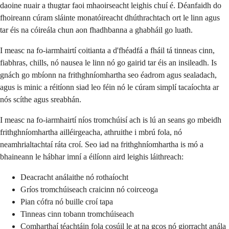
daoine nuair a thugtar faoi mhaoirseacht leighis chuí é. Déanfaidh do
fhoireann cúram sláinte monatóireacht dhúthrachtach ort le linn agus
tar éis na cóireála chun aon fhadhbanna a ghabháil go luath.
I measc na fo-iarmhairtí coitianta a d'fhéadfá a fháil tá tinneas cinn,
fiabhras, chills, nó nausea le linn nó go gairid tar éis an insileadh. Is
gnách go mbíonn na frithghníomhartha seo éadrom agus sealadach,
agus is minic a réitíonn siad leo féin nó le cúram simplí tacaíochta ar
nós scíthe agus sreabhán.
I measc na fo-iarmhairtí níos tromchúisí ach is lú an seans go mbeidh
frithghníomhartha ailléirgeacha, athruithe i mbrú fola, nó
neamhrialtachtaí ráta croí. Seo iad na frithghníomhartha is mó a
bhaineann le hábhar imní a éilíonn aird leighis láithreach:
Deacracht análaithe nó rothaíocht
Gríos tromchúiseach craicinn nó coirceoga
Pian cófra nó buille croí tapa
Tinneas cinn tobann tromchúiseach
Comharthaí téachtáin fola cosúil le at na gcos nó giorracht anála