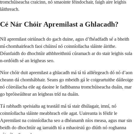
tromchúiseacha craicinn, nó smaointe féindochair, faigh aire leighis
láithreach.
Cé Nár Chóir Apremilast a Ghlacadh?
Níl apremilast oiriúnach do gach duine, agus d’fhéadfadh sé a bheith
mí-chomhairleach faoi chúinsí nó coinníollacha sláinte áirithe.
Déanfaidh do dhochtúir athbhreithniú cúramach ar do stair leighis sula
n-ordóidh sé an leigheas seo.
Níor chóir duit apremilast a ghlacadh má tá tú ailléirgeach dó nó d’aon
cheann dá chomhábhair. Seans go mbeidh gá le coigeartuithe dáileoige
nó cóireálacha eile ag daoine le fadhbanna tromchúiseacha duáin, mar
go bpróiseáiltear an leigheas tríd na duáin.
Tá rabhadh speisialta ag teastáil má tá stair dhúlagair, imní, nó
coinníollacha sláinte meabhrach eile agat. Uaireanta is féidir le
Apremilast na coinníollacha seo a dhéanamh níos measa, agus mar sin
beidh do dhochtúir ag iarraidh tú a mhaoirsiú go dlúth nó roghanna