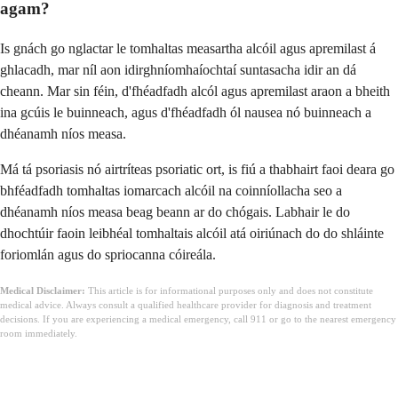
agam?
Is gnách go nglactar le tomhaltas measartha alcóil agus apremilast á
ghlacadh, mar níl aon idirghníomhaíochtaí suntasacha idir an dá
cheann. Mar sin féin, d'fhéadfadh alcól agus apremilast araon a bheith
ina gcúis le buinneach, agus d'fhéadfadh ól nausea nó buinneach a
dhéanamh níos measa.
Má tá psoriasis nó airtríteas psoriatic ort, is fiú a thabhairt faoi deara go
bhféadfadh tomhaltas iomarcach alcóil na coinníollacha seo a
dhéanamh níos measa beag beann ar do chógais. Labhair le do
dhochtúir faoin leibhéal tomhaltais alcóil atá oiriúnach do do shláinte
foriomlán agus do spriocanna cóireála.
Medical Disclaimer:
This article is for informational purposes only and does not constitute
medical advice. Always consult a qualified healthcare provider for diagnosis and treatment
decisions. If you are experiencing a medical emergency, call 911 or go to the nearest emergency
room immediately.