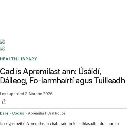
Benchmarks
Stories
FAQ
Sign up / Log in
HEALTH LIBRARY
Cad is Apremilast ann: Úsáidí,
Dáileog, Fo-iarmhairtí agus Tuilleadh
Last updated
3 Aibreán 2026
Baile
Cógais
Apremilast Oral Route
Is cógas béil é Apremilast a chabhraíonn le hathlasadh i do chorp a