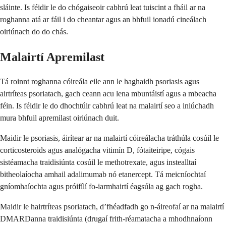
sláinte. Is féidir le do chógaiseoir cabhrú leat tuiscint a fháil ar na
roghanna atá ar fáil i do cheantar agus an bhfuil ionadú cineálach
oiriúnach do do chás.
Malairtí Apremilast
Tá roinnt roghanna cóireála eile ann le haghaidh psoriasis agus
airtríteas psoriatach, gach ceann acu lena mbuntáistí agus a mbeacha
féin. Is féidir le do dhochtúir cabhrú leat na malairtí seo a iniúchadh
mura bhfuil apremilast oiriúnach duit.
Maidir le psoriasis, áirítear ar na malairtí cóireálacha tráthúla cosúil le
corticosteroids agus analógacha vitimín D, fótaiteiripe, cógais
sistéamacha traidisiúnta cosúil le methotrexate, agus instealltaí
bitheolaíocha amhail adalimumab nó etanercept. Tá meicníochtaí
gníomhaíochta agus próifílí fo-iarmhairtí éagsúla ag gach rogha.
Maidir le hairtríteas psoriatach, d’fhéadfadh go n-áireofaí ar na malairtí
DMARDanna traidisiúnta (drugaí frith-réamatacha a mhodhnaíonn