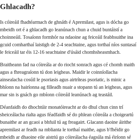
Ghlacadh?
Is cóireáil fhadtéarmach de ghnáth é Apremilast, agus is dócha go
mbeidh ort é a ghlacadh go leanúnach chun a chuid buntáistí a
choinneáil. Tosaíonn formhór na ndaoine ag feiceáil feabhsuithe ina
gcuid comharthaí laistigh de 2-4 seachtaine, agus torthaí níos suntasaí
le feiceáil tar éis 12-16 seachtaine d'úsáid chomhsheasmhach.
Braitheann fad na cóireála ar do riocht sonrach agus cé chomh maith
agus a fhreagraíonn tú don leigheas. Maidir le coinníollacha
ainsealacha cosúil le psoriasis agus airtríteas psoriatic, is minic a
bhíonn na hairíonna ag filleadh nuair a stopann tú an leigheas, agus
mar sin is gnách go mbíonn cóireáil leanúnach ag teastáil.
Déanfaidh do dhochtúir monatóireacht ar do dhul chun cinn trí
sheiceálacha rialta agus féadfaidh sé do phlean cóireála a choigeartú
bunaithe ar an gcaoi a bhfuil tú ag freagairt. Glacann daoine áirithe
apremilast ar feadh na mblianta le torthaí maithe, agus b'fhéidir go
mbeidh ar dhaoine eile aistriú go cóireálacha éagsúla má éiríonn sé