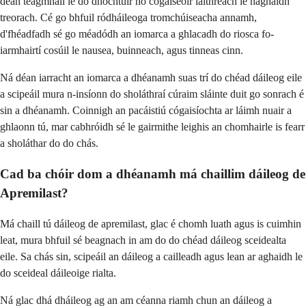
déan teagmháil le do dhochtúir nó cógaiseoir láithreach le haghaidh
treorach. Cé go bhfuil ródháileoga tromchúiseacha annamh,
d'fhéadfadh sé go méadódh an iomarca a ghlacadh do riosca fo-
iarmhairtí cosúil le nausea, buinneach, agus tinneas cinn.
Ná déan iarracht an iomarca a dhéanamh suas trí do chéad dáileog eile
a scipeáil mura n-insíonn do sholáthraí cúraim sláinte duit go sonrach é
sin a dhéanamh. Coinnigh an pacáistiú cógaisíochta ar láimh nuair a
ghlaonn tú, mar cabhróidh sé le gairmithe leighis an chomhairle is fearr
a sholáthar do do chás.
Cad ba chóir dom a dhéanamh má chaillim dáileog de
Apremilast?
Má chaill tú dáileog de apremilast, glac é chomh luath agus is cuimhin
leat, mura bhfuil sé beagnach in am do do chéad dáileog sceidealta
eile. Sa chás sin, scipeáil an dáileog a cailleadh agus lean ar aghaidh le
do sceideal dáileoige rialta.
Ná glac dhá dháileog ag an am céanna riamh chun an dáileog a