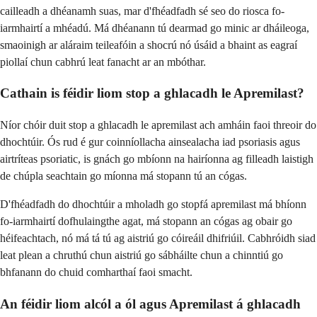
cailleadh a dhéanamh suas, mar d'fhéadfadh sé seo do riosca fo-
iarmhairtí a mhéadú. Má dhéanann tú dearmad go minic ar dháileoga,
smaoinigh ar aláraim teileafóin a shocrú nó úsáid a bhaint as eagraí
piollaí chun cabhrú leat fanacht ar an mbóthar.
Cathain is féidir liom stop a ghlacadh le Apremilast?
Níor chóir duit stop a ghlacadh le apremilast ach amháin faoi threoir do
dhochtúir. Ós rud é gur coinníollacha ainsealacha iad psoriasis agus
airtríteas psoriatic, is gnách go mbíonn na hairíonna ag filleadh laistigh
de chúpla seachtain go míonna má stopann tú an cógas.
D'fhéadfadh do dhochtúir a mholadh go stopfá apremilast má bhíonn
fo-iarmhairtí dofhulaingthe agat, má stopann an cógas ag obair go
héifeachtach, nó má tá tú ag aistriú go cóireáil dhifriúil. Cabhróidh siad
leat plean a chruthú chun aistriú go sábháilte chun a chinntiú go
bhfanann do chuid comharthaí faoi smacht.
An féidir liom alcól a ól agus Apremilast á ghlacadh