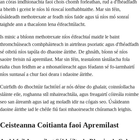
an córas imdhíonachta faoi chois chomh forleathan, rud a d'fhéadfadh
a bheith i gceist le níos lú rioscaí ionfhabhtaithe. Mar sin féin,
úsáideadh methotrexate ar feadh níos faide agus tá níos mó sonraí
taighde ann a thacaíonn lena éifeachtúlacht.
Is minic a bhíonn methotrexate níos éifeachtaí maidir le baint
thromchúiseach comhpháirteach in airtríteas psoriatic agus d'fhéadfadh
sé oibriú níos tapúla do dhaoine áirithe. De ghnáth, bíonn sé níos
saoire freisin ná apremilast. Mar sin féin, teastaíonn tástálacha fola
rialta chun feidhm ae a mhonatóireacht agus féadann sé fo-iarmhairtí
níos suntasaí a chur faoi deara i ndaoine áirithe.
Cuirfidh do dhochtúir fachtóirí ar nós déine do ghalair, coinníollacha
sláinte eile, roghanna stíl mhaireachtála, agus freagairtí cóireála roimhe
seo san áireamh agus iad ag moladh idir na cógais seo. Úsáideann
daoine áirithe iad le chéile fiú faoi mhaoirseacht chúramach leighis.
Ceisteanna Coitianta faoi Apremilast