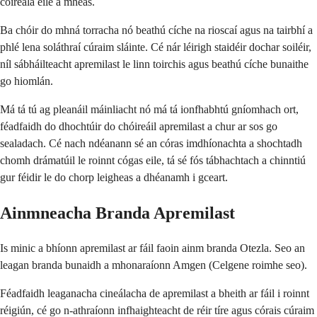
cóireála eile a mheas.
Ba chóir do mhná torracha nó beathú cíche na rioscaí agus na tairbhí a
phlé lena soláthraí cúraim sláinte. Cé nár léirigh staidéir dochar soiléir,
níl sábháilteacht apremilast le linn toirchis agus beathú cíche bunaithe
go hiomlán.
Má tá tú ag pleanáil máinliacht nó má tá ionfhabhtú gníomhach ort,
féadfaidh do dhochtúir do chóireáil apremilast a chur ar sos go
sealadach. Cé nach ndéanann sé an córas imdhíonachta a shochtadh
chomh drámatúil le roinnt cógas eile, tá sé fós tábhachtach a chinntiú
gur féidir le do chorp leigheas a dhéanamh i gceart.
Ainmneacha Branda Apremilast
Is minic a bhíonn apremilast ar fáil faoin ainm branda Otezla. Seo an
leagan branda bunaidh a mhonaraíonn Amgen (Celgene roimhe seo).
Féadfaidh leaganacha cineálacha de apremilast a bheith ar fáil i roinnt
réigiún, cé go n-athraíonn infhaighteacht de réir tíre agus córais cúraim