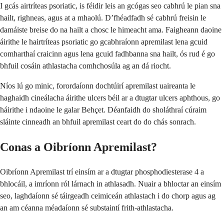
I gcás airtríteas psoriatic, is féidir leis an gcógas seo cabhrú le pian sna
hailt, righneas, agus at a mhaolú. D’fhéadfadh sé cabhrú freisin le
damáiste breise do na hailt a chosc le himeacht ama. Faigheann daoine
áirithe le hairtríteas psoriatic go gcabhraíonn apremilast lena gcuid
comharthaí craicinn agus lena gcuid fadhbanna sna hailt, ós rud é go
bhfuil cosáin athlastacha comhchosúla ag an dá riocht.
Níos lú go minic, forordaíonn dochtúirí apremilast uaireanta le
haghaidh cineálacha áirithe ulcers béil ar a dtugtar ulcers aphthous, go
háirithe i ndaoine le galar Behçet. Déanfaidh do sholáthraí cúraim
sláinte cinneadh an bhfuil apremilast ceart do do chás sonrach.
Conas a Oibríonn Apremilast?
Oibríonn Apremilast trí einsím ar a dtugtar phosphodiesterase 4 a
bhlocáil, a imríonn ról lárnach in athlasadh. Nuair a bhloctar an einsím
seo, laghdaíonn sé táirgeadh ceimiceán athlastach i do chorp agus ag
an am céanna méadaíonn sé substaintí frith-athlastacha.