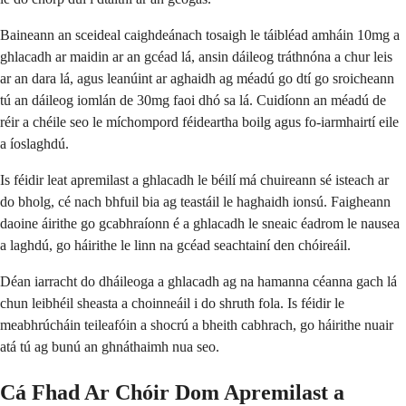
Baineann an sceideal caighdeánach tosaigh le táibléad amháin 10mg a
ghlacadh ar maidin ar an gcéad lá, ansin dáileog tráthnóna a chur leis
ar an dara lá, agus leanúint ar aghaidh ag méadú go dtí go sroicheann
tú an dáileog iomlán de 30mg faoi dhó sa lá. Cuidíonn an méadú de
réir a chéile seo le míchompord féideartha boilg agus fo-iarmhairtí eile
a íoslaghdú.
Is féidir leat apremilast a ghlacadh le béilí má chuireann sé isteach ar
do bholg, cé nach bhfuil bia ag teastáil le haghaidh ionsú. Faigheann
daoine áirithe go gcabhraíonn é a ghlacadh le sneaic éadrom le nausea
a laghdú, go háirithe le linn na gcéad seachtainí den chóireáil.
Déan iarracht do dháileoga a ghlacadh ag na hamanna céanna gach lá
chun leibhéil sheasta a choinneáil i do shruth fola. Is féidir le
meabhrúcháin teileafóin a shocrú a bheith cabhrach, go háirithe nuair
atá tú ag bunú an ghnáthaimh nua seo.
Cá Fhad Ar Chóir Dom Apremilast a