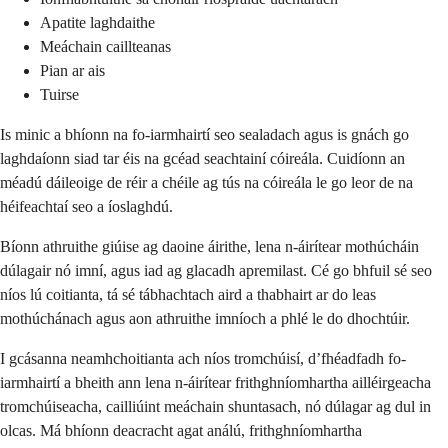
Apatite laghdaithe
Meáchain caillteanas
Pian ar ais
Tuirse
Is minic a bhíonn na fo-iarmhairtí seo sealadach agus is gnách go
laghdaíonn siad tar éis na gcéad seachtainí cóireála. Cuidíonn an
méadú dáileoige de réir a chéile ag tús na cóireála le go leor de na
héifeachtaí seo a íoslaghdú.
Bíonn athruithe giúise ag daoine áirithe, lena n-áirítear mothúcháin
dúlagair nó imní, agus iad ag glacadh apremilast. Cé go bhfuil sé seo
níos lú coitianta, tá sé tábhachtach aird a thabhairt ar do leas
mothúchánach agus aon athruithe imníoch a phlé le do dhochtúir.
I gcásanna neamhchoitianta ach níos tromchúisí, d’fhéadfadh fo-
iarmhairtí a bheith ann lena n-áirítear frithghníomhartha ailléirgeacha
tromchúiseacha, cailliúint meáchain shuntasach, nó dúlagar ag dul in
olcas. Má bhíonn deacracht agat análú, frithghníomhartha