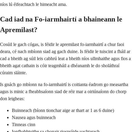
níos lú éifeachtach le himeacht ama.
Cad iad na Fo-iarmhairtí a bhaineann le
Apremilast?
Cosúil le gach cógas, is féidir le apremilast fo-iarmhairtí a chur faoi
deara, cé nach mbíonn siad ag gach duine. Is féidir le tuiscint a fháil ar
cad a bheith ag súil leis cabhrú leat a bheith níos ullmhaithe agus fios a
bheith agat cathain is cóir teagmháil a dhéanamh le do sholáthraí
cúraim sláinte.
Is gnách go mbíonn na fo-iarmhairtí is coitianta éadrom go measartha
agus is minic a fheabhsaíonn siad de réir mar a oiriúnaíonn do chorp
don leigheas:
Buinneach (bíonn tionchar aige ar thart ar 1 as 6 duine)
Nausea agus buinneach
Tinneas cinn
Ionfhabhtuithe sa chonair riospráide uachtarach