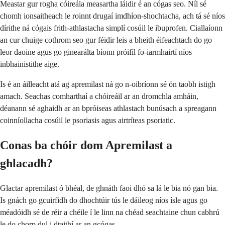
Meastar gur rogha cóireála measartha láidir é an cógas seo. Níl sé
chomh ionsaitheach le roinnt drugaí imdhíon-shochtacha, ach tá sé níos
dírithe ná cógais frith-athlastacha simplí cosúil le ibuprofen. Ciallaíonn
an cur chuige cothrom seo gur féidir leis a bheith éifeachtach do go
leor daoine agus go ginearálta bíonn próifíl fo-iarmhairtí níos
inbhainistithe aige.
Is é an áilleacht atá ag apremilast ná go n-oibríonn sé ón taobh istigh
amach. Seachas comharthaí a chóireáil ar an dromchla amháin,
déanann sé aghaidh ar an bpróiseas athlastach bunúsach a spreagann
coinníollacha cosúil le psoriasis agus airtríteas psoriatic.
Conas ba chóir dom Apremilast a
ghlacadh?
Glactar apremilast ó bhéal, de ghnáth faoi dhó sa lá le bia nó gan bia.
Is gnách go gcuirfidh do dhochtúir tús le dáileog níos ísle agus go
méadóidh sé de réir a chéile í le linn na chéad seachtaine chun cabhrú
le do chorp dul i dtaithí ar an gcógas.