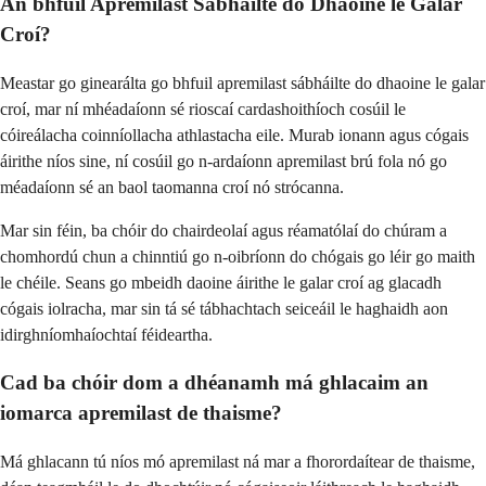
An bhfuil Apremilast Sábháilte do Dhaoine le Galar
Croí?
Meastar go ginearálta go bhfuil apremilast sábháilte do dhaoine le galar
croí, mar ní mhéadaíonn sé rioscaí cardashoithíoch cosúil le
cóireálacha coinníollacha athlastacha eile. Murab ionann agus cógais
áirithe níos sine, ní cosúil go n-ardaíonn apremilast brú fola nó go
méadaíonn sé an baol taomanna croí nó strócanna.
Mar sin féin, ba chóir do chairdeolaí agus réamatólaí do chúram a
chomhordú chun a chinntiú go n-oibríonn do chógais go léir go maith
le chéile. Seans go mbeidh daoine áirithe le galar croí ag glacadh
cógais iolracha, mar sin tá sé tábhachtach seiceáil le haghaidh aon
idirghníomhaíochtaí féideartha.
Cad ba chóir dom a dhéanamh má ghlacaim an
iomarca apremilast de thaisme?
Má ghlacann tú níos mó apremilast ná mar a fhorordaítear de thaisme,