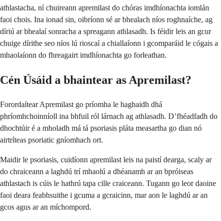
athlastacha, ní chuireann apremilast do chóras imdhíonachta iomlán
faoi chois. Ina ionad sin, oibríonn sé ar bhealach níos roghnaíche, ag
díriú ar bhealaí sonracha a spreagann athlasadh. Is féidir leis an gcur
chuige dírithe seo níos lú rioscaí a chiallaíonn i gcomparáid le cógais a
mhaolaíonn do fhreagairt imdhíonachta go forleathan.
Cén Úsáid a bhaintear as Apremilast?
Forordaítear Apremilast go príomha le haghaidh dhá
phríomhchoinníoll ina bhfuil ról lárnach ag athlasadh. D’fhéadfadh do
dhochtúir é a mholadh má tá psoriasis pláta measartha go dian nó
airtríteas psoriatic gníomhach ort.
Maidir le psoriasis, cuidíonn apremilast leis na paistí dearga, scaly ar
do chraiceann a laghdú trí mhaolú a dhéanamh ar an bpróiseas
athlastach is cúis le hathrú tapa cille craiceann. Tugann go leor daoine
faoi deara feabhsuithe i gcuma a gcraicinn, mar aon le laghdú ar an
gcos agus ar an míchompord.