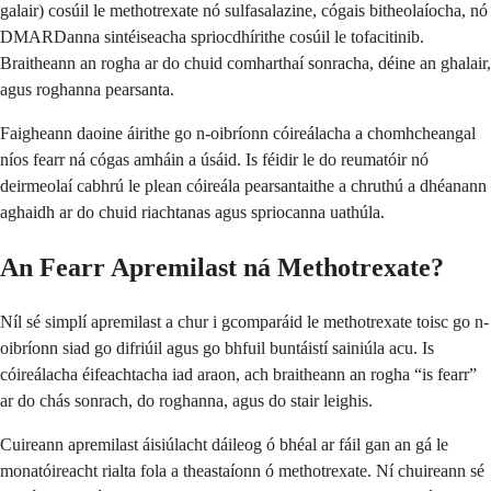
galair) cosúil le methotrexate nó sulfasalazine, cógais bitheolaíocha, nó
DMARDanna sintéiseacha spriocdhírithe cosúil le tofacitinib.
Braitheann an rogha ar do chuid comharthaí sonracha, déine an ghalair,
agus roghanna pearsanta.
Faigheann daoine áirithe go n-oibríonn cóireálacha a chomhcheangal
níos fearr ná cógas amháin a úsáid. Is féidir le do reumatóir nó
deirmeolaí cabhrú le plean cóireála pearsantaithe a chruthú a dhéanann
aghaidh ar do chuid riachtanas agus spriocanna uathúla.
An Fearr Apremilast ná Methotrexate?
Níl sé simplí apremilast a chur i gcomparáid le methotrexate toisc go n-
oibríonn siad go difriúil agus go bhfuil buntáistí sainiúla acu. Is
cóireálacha éifeachtacha iad araon, ach braitheann an rogha “is fearr”
ar do chás sonrach, do roghanna, agus do stair leighis.
Cuireann apremilast áisiúlacht dáileog ó bhéal ar fáil gan an gá le
monatóireacht rialta fola a theastaíonn ó methotrexate. Ní chuireann sé