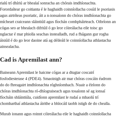
rialú trí dhíriú ar bhealaí sonracha an chórais imdhíonachta.
Forordaítear go coitianta é le haghaidh coinníollacha cosúil le psoriasis
agus airtríteas psoriatic, áit a n-ionsaíonn do chóras imdhíonachta go
mícheart craiceann sláintiúil agus fíochán comhpháirteach. Oibríonn an
cógas seo ar bhealach difriúil ó go leor cóireálacha eile toisc go
nglactar é mar phiolla seachas instealladh, rud a fhágann gur rogha
áisiúil é do go leor daoine atá ag déileáil le coinníollacha athlastacha
ainsealacha.
Cad is Apremilast ann?
Baineann Apremilast le haicme cógas ar a dtugtar coscairí
fosfodiesterase 4 (PDE4). Smaoinigh air mar chóras coscáin éadrom
do do fhreagairt imdhíonachta róghníomhach. Nuair a éiríonn do
chóras imdhíonachta ró-dhíograiseach agus tosaíonn sé ag ionsaí
fíocháin shláintiúla, cuidíonn apremilast le rudaí a mhaolú trí
chomharthaí athlastacha áirithe a bhlocáil taobh istigh de do chealla.
Murab ionann agus roinnt cóireálacha eile le haghaidh coinníollacha