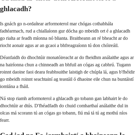
ghlacadh?
Is gnách go n-ordaítear arformoterol mar chógas cothabhála
fadtéarmach, rud a chiallaíonn gur dócha go mbeidh ort é a ghlacadh
go rialta ar feadh míonna nó blianta. Braitheann an ré bheacht ar do
riocht aonair agus ar an gcaoi a bhfreagraíonn tú don chóireáil.
Déanfaidh do dhochtúir monatóireacht ar do fheidhm análaithe agus ar
na hairíonna chun a chinneadh an bhfuil an cógas ag cabhrú. Tugann
roinnt daoine faoi deara feabhsuithe laistigh de chúpla lá, agus b'fhéidir
go mbeidh roinnt seachtainí ag teastáil ó dhaoine eile chun na buntáistí
iomlána a fháil.
Ná stop riamh arformoterol a ghlacadh go tobann gan labhairt le do
dhochtúir ar dtús. D'fhéadfadh do chuid comharthaí análaithe dul in
olcas má scorann tú an cógas go tobann, fiú má tá tú ag mothú níos
fearr.