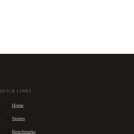
QUICK LINKS
Home
Stories
Benchmarks