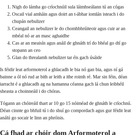
Nigh do lámha go críochnúil sula láimhseálann tú an cógas
Oscail vial amháin agus doirt an t-ábhar iomlán isteach i do
chupán nebulizer
Ceangail an nebulizer le do chomhbhrúiteoir agus cuir ar an
mbéal nó ar an masc aghaidhe
Cas ar an meaisín agus anáil de ghnáth trí do bhéal go dtí go
stopann an ceo
Glan do threalamh nebulizer tar éis gach úsáide
Is féidir leat arformoterol a ghlacadh le bia nó gan bia, agus ní gá
bainne a ól nó rud ar bith ar leith a ithe roimh ré. Mar sin féin, déan
iarracht é a ghlacadh ag na hamanna céanna gach lá chun leibhéil
sheasta a choinneáil i do chóras.
Tógann an chóireáil thart ar 10 go 15 nóiméad de ghnáth le críochnú.
Déan cinnte go bhfuil tú i do shuí go compordach agus gur féidir leat
análú go socair le linn an phróisis.
Cá fhad ar chóir dom Arformoterol a