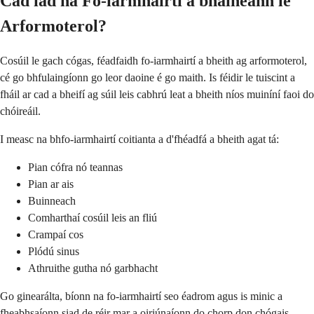
Cad iad na Fo-iarmhairtí a bhaineann le
Arformoterol?
Cosúil le gach cógas, féadfaidh fo-iarmhairtí a bheith ag arformoterol,
cé go bhfulaingíonn go leor daoine é go maith. Is féidir le tuiscint a
fháil ar cad a bheifí ag súil leis cabhrú leat a bheith níos muiníní faoi do
chóireáil.
I measc na bhfo-iarmhairtí coitianta a d'fhéadfá a bheith agat tá:
Pian cófra nó teannas
Pian ar ais
Buinneach
Comharthaí cosúil leis an fliú
Crampaí cos
Plódú sinus
Athruithe gutha nó garbhacht
Go ginearálta, bíonn na fo-iarmhairtí seo éadrom agus is minic a
fheabhsaíonn siad de réir mar a oiriúnaíonn do chorp don chógais.