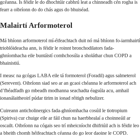
gcéanna. Is féidir le do dhochtúir cabhrú leat a chinneadh cén rogha is
fearr a oibríonn do do chás agus do bhuiséad.
Malairtí Arformoterol
Má bhíonn arformoterol mí-éifeachtach duit nó má bhíonn fo-iarmhairtí
trioblóideacha ann, is féidir le roinnt bronchodilators fada-
ghníomhacha eile buntáistí comhchosúla a sholáthar chun COPD a
bhainistiú.
I measc na gcógas LABA eile tá formoterol (Foradil) agus salmeterol
(Serevent). Oibríonn siad seo ar an gcaoi chéanna le arformoterol ach
d’fhéadfadh go mbeadh modhanna seachadta éagsúla acu, amhail
ionanálaitheoirí púdar tirim in ionad réitigh nebulizer.
Cuireann anticholinergics fada-ghníomhacha cosúil le tiotropium
(Spiriva) cur chuige eile ar fáil chun na haerbhealaí a choinneáil ar
oscailt. Oibríonn na cógais seo trí mheicníocht dhifriúil ach is féidir leo
a bheith chomh héifeachtach céanna do go leor daoine le COPD.