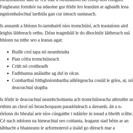
Faigheann formhór na ndaoine gur féidir leo leanúint ar aghaidh lena
ngníomhaíochtaí laethúla gan cur isteach suntasach.
Is annamh a bhíonn fo-iarmhairtí níos tromchúisí, ach teastaíonn aird
leighis láithreach orthu. Déan teagmháil le do dhochtúir láithreach má
bhíonn na nithe seo a leanas agat:
Buille croí tapa nó neamhrialta
Pian cófra tromchúiseach
Crith nó croitheadh
Fadhbanna análaithe ag dul in olcas
Comharthaí frithghníomhartha ailléirgeacha cosúil le gríos, at, nó
deacrachtaí slogtha
Is féidir le deacrachtaí neamhchoitianta ach tromchúiseacha athruithe ar
rithim an chroí nó bronchospasm paradóideach a áireamh, áit a n-
éiríonn do bhealaí aeir níos cúngaithe i ndáiríre in ionad a bheith scíthe.
Cé nach mbíonn na himeachtaí seo coitianta, leagann siad béim ar an
tábhacht a bhaineann le arformoterol a úsáid go díreach mar a