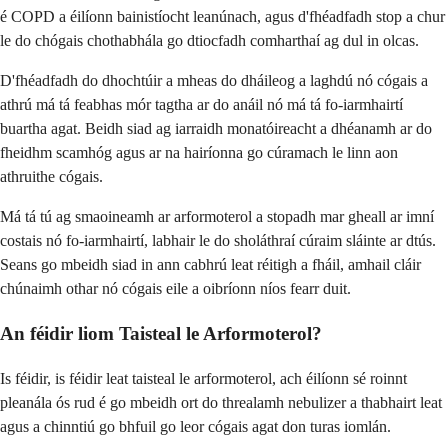
é COPD a éilíonn bainistíocht leanúnach, agus d'fhéadfadh stop a chur
le do chógais chothabhála go dtiocfadh comharthaí ag dul in olcas.
D'fhéadfadh do dhochtúir a mheas do dháileog a laghdú nó cógais a
athrú má tá feabhas mór tagtha ar do anáil nó má tá fo-iarmhairtí
buartha agat. Beidh siad ag iarraidh monatóireacht a dhéanamh ar do
fheidhm scamhóg agus ar na hairíonna go cúramach le linn aon
athruithe cógais.
Má tá tú ag smaoineamh ar arformoterol a stopadh mar gheall ar imní
costais nó fo-iarmhairtí, labhair le do sholáthraí cúraim sláinte ar dtús.
Seans go mbeidh siad in ann cabhrú leat réitigh a fháil, amhail cláir
chúnaimh othar nó cógais eile a oibríonn níos fearr duit.
An féidir liom Taisteal le Arformoterol?
Is féidir, is féidir leat taisteal le arformoterol, ach éilíonn sé roinnt
pleanála ós rud é go mbeidh ort do threalamh nebulizer a thabhairt leat
agus a chinntiú go bhfuil go leor cógais agat don turas iomlán.