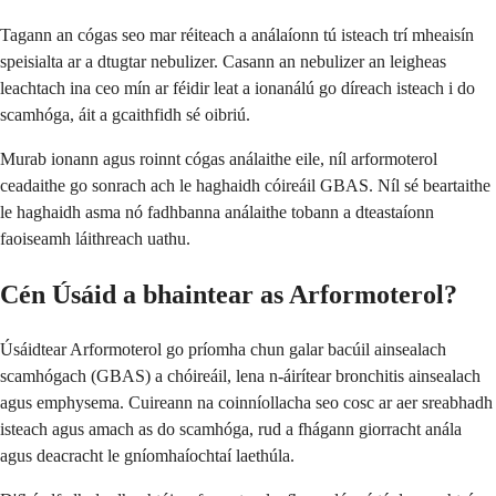
Tagann an cógas seo mar réiteach a análaíonn tú isteach trí mheaisín
speisialta ar a dtugtar nebulizer. Casann an nebulizer an leigheas
leachtach ina ceo mín ar féidir leat a ionanálú go díreach isteach i do
scamhóga, áit a gcaithfidh sé oibriú.
Murab ionann agus roinnt cógas análaithe eile, níl arformoterol
ceadaithe go sonrach ach le haghaidh cóireáil GBAS. Níl sé beartaithe
le haghaidh asma nó fadhbanna análaithe tobann a dteastaíonn
faoiseamh láithreach uathu.
Cén Úsáid a bhaintear as Arformoterol?
Úsáidtear Arformoterol go príomha chun galar bacúil ainsealach
scamhógach (GBAS) a chóireáil, lena n-áirítear bronchitis ainsealach
agus emphysema. Cuireann na coinníollacha seo cosc ar aer sreabhadh
isteach agus amach as do scamhóga, rud a fhágann giorracht anála
agus deacracht le gníomhaíochtaí laethúla.