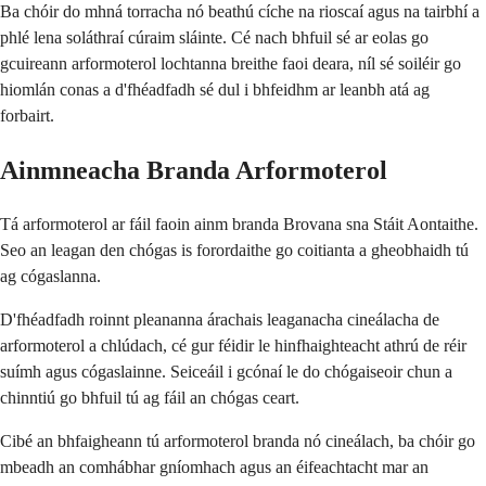
Ba chóir do mhná torracha nó beathú cíche na rioscaí agus na tairbhí a
phlé lena soláthraí cúraim sláinte. Cé nach bhfuil sé ar eolas go
gcuireann arformoterol lochtanna breithe faoi deara, níl sé soiléir go
hiomlán conas a d'fhéadfadh sé dul i bhfeidhm ar leanbh atá ag
forbairt.
Ainmneacha Branda Arformoterol
Tá arformoterol ar fáil faoin ainm branda Brovana sna Stáit Aontaithe.
Seo an leagan den chógas is forordaithe go coitianta a gheobhaidh tú
ag cógaslanna.
D'fhéadfadh roinnt pleananna árachais leaganacha cineálacha de
arformoterol a chlúdach, cé gur féidir le hinfhaighteacht athrú de réir
suímh agus cógaslainne. Seiceáil i gcónaí le do chógaiseoir chun a
chinntiú go bhfuil tú ag fáil an chógas ceart.
Cibé an bhfaigheann tú arformoterol branda nó cineálach, ba chóir go
mbeadh an comhábhar gníomhach agus an éifeachtacht mar an