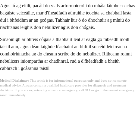
Agus tú ag eitilt, pacáil do vials arformoterol i do mhála láimhe seachas
bagáiste seiceáilte, mar d'fhéadfadh athruithe teochta sa chabhail lasta
dul i bhfeidhm ar an gcógas. Tabhair litir ó do dhochtúir ag míniú do
riachtanas leighis don nebulizer agus don chógais.
Smaoinigh ar bhreis cógais a thabhairt leat ar eagla go mbeadh moill
taistil ann, agus déan taighde féachaint an bhfuil soicéid leictreacha
comhoiriúnacha ag do cheann scríbe do do nebulizer. Ritheann roinnt
nebulizers iniompartha ar chadhnraí, rud a d'fhéadfadh a bheith
cabhrach i gcásanna taistil.
Medical Disclaimer:
This article is for informational purposes only and does not constitute
medical advice. Always consult a qualified healthcare provider for diagnosis and treatment
decisions. If you are experiencing a medical emergency, call 911 or go to the nearest emergency
room immediately.