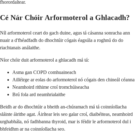
fhorordaítear.
Cé Nár Chóir Arformoterol a Ghlacadh?
Níl arformoterol ceart do gach duine, agus tá cásanna sonracha ann
nuair a d'fhéadfadh do dhochtúir cógais éagsúla a roghnú do do
riachtanais análaithe.
Níor chóir duit arformoterol a ghlacadh má tá:
Asma gan COPD comhuaineach
Ailléirge ar eolas do arformoterol nó cógais den chineál céanna
Neamhoird rithime croí tromchúiseacha
Brú fola ard neamhrialaithe
Beidh ar do dhochtúir a bheith an-chúramach má tá coinníollacha
sláinte áirithe agat. Áirítear leis seo galar croí, diaibéiteas, neamhoird
urghabhála, nó fadhbanna thyroid, mar is féidir le arformoterol dul i
bhfeidhm ar na coinníollacha seo.