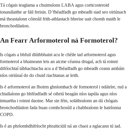
Tá cógais teaglama a chuimsíonn LABA agus corticosteroid
ionanálaithe ar fáil freisin. D’fhéadfadh go mbeadh siad seo oiriúnach
má theastaíonn cóireáil frith-athlastach bhreise uait chomh maith le
bronchodilation.
An Fearr Arformoterol ná Formoterol?
Is cógais a bhfuil dlúthbhaint acu le chéile iad arformoterol agus
formoterol a bhaineann leis an aicme céanna drugaí, ach tá roinnt
difríochtaí tábhachtacha acu a d’fhéadfadh go mbeadh ceann amháin
níos oiriúnaí do do chuid riachtanas ar leith.
Is é arformoterol an fhoirm ghníomhach de formoterol i ndáiríre, rud a
chiallaíonn go bhféadfadh sé oibriú beagán níos tapúla agus níos
intuartha i roinnt daoine. Mar sin féin, soláthraíonn an dá chógais
bronchodilation fada buan comhchosúil a chabhraíonn le hairíonna
COPD.
Is é an phríomhdhifríocht phraiticiúil ná an chaoi a nglacann tú iad.