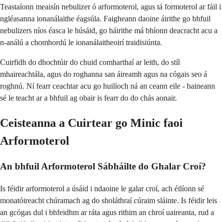
Teastaíonn meaisín nebulizer ó arformoterol, agus tá formoterol ar fáil i
ngléasanna ionanálaithe éagsúla. Faigheann daoine áirithe go bhfuil
nebulizers níos éasca le húsáid, go háirithe má bhíonn deacracht acu a
n-análú a chomhordú le ionanálaitheoirí traidisiúnta.
Cuirfidh do dhochtúir do chuid comharthaí ar leith, do stíl
mhaireachtála, agus do roghanna san áireamh agus na cógais seo á
roghnú. Ní fearr ceachtar acu go huilíoch ná an ceann eile - baineann
sé le teacht ar a bhfuil ag obair is fearr do do chás aonair.
Ceisteanna a Cuirtear go Minic faoi
Arformoterol
An bhfuil Arformoterol Sábháilte do Ghalar Croí?
Is féidir arformoterol a úsáid i ndaoine le galar croí, ach éilíonn sé
monatóireacht chúramach ag do sholáthraí cúraim sláinte. Is féidir leis
an gcógas dul i bhfeidhm ar ráta agus rithim an chroí uaireanta, rud a