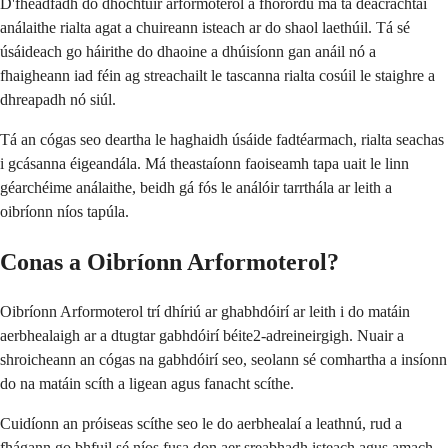
D'fhéadfadh do dhochtúir arformoterol a fhorordú má tá deacrachtaí
análaithe rialta agat a chuireann isteach ar do shaol laethúil. Tá sé
úsáideach go háirithe do dhaoine a dhúisíonn gan anáil nó a
fhaigheann iad féin ag streachailt le tascanna rialta cosúil le staighre a
dhreapadh nó siúl.
Tá an cógas seo deartha le haghaidh úsáide fadtéarmach, rialta seachas
i gcásanna éigeandála. Má theastaíonn faoiseamh tapa uait le linn
géarchéime análaithe, beidh gá fós le análóir tarrthála ar leith a
oibríonn níos tapúla.
Conas a Oibríonn Arformoterol?
Oibríonn Arformoterol trí dhíriú ar ghabhdóirí ar leith i do matáin
aerbhealaigh ar a dtugtar gabhdóirí béite2-adreineirgigh. Nuair a
shroicheann an cógas na gabhdóirí seo, seolann sé comhartha a insíonn
do na matáin scíth a ligean agus fanacht scíthe.
Cuidíonn an próiseas scíthe seo le do aerbhealaí a leathnú, rud a
fhágann go bhfuil sé níos fusa don aer sreabhadh isteach agus amach