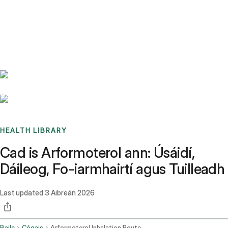
Benchmarks
Stories
FAQ
Sign up / Log in
HEALTH LIBRARY
Cad is Arformoterol ann: Úsáidí,
Dáileog, Fo-iarmhairtí agus Tuilleadh
Last updated
3 Aibreán 2026
Baile
Cógais
Arformoterol Inhalation Route