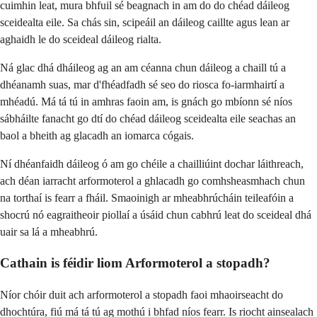
cuimhin leat, mura bhfuil sé beagnach in am do do chéad dáileog
sceidealta eile. Sa chás sin, scipeáil an dáileog caillte agus lean ar
aghaidh le do sceideal dáileog rialta.
Ná glac dhá dháileog ag an am céanna chun dáileog a chaill tú a
dhéanamh suas, mar d'fhéadfadh sé seo do riosca fo-iarmhairtí a
mhéadú. Má tá tú in amhras faoin am, is gnách go mbíonn sé níos
sábháilte fanacht go dtí do chéad dáileog sceidealta eile seachas an
baol a bheith ag glacadh an iomarca cógais.
Ní dhéanfaidh dáileog ó am go chéile a chailliúint dochar láithreach,
ach déan iarracht arformoterol a ghlacadh go comhsheasmhach chun
na torthaí is fearr a fháil. Smaoinigh ar mheabhrúcháin teileafóin a
shocrú nó eagraitheoir piollaí a úsáid chun cabhrú leat do sceideal dhá
uair sa lá a mheabhrú.
Cathain is féidir liom Arformoterol a stopadh?
Níor chóir duit ach arformoterol a stopadh faoi mhaoirseacht do
dhochtúra, fiú má tá tú ag mothú i bhfad níos fearr. Is riocht ainsealach