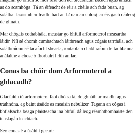
as do scamhóga. Tá an éifeacht de réir a chéile ach fada buan, ag
soláthar faoisimh ar feadh thart ar 12 uair an chloig tar éis gach dáileog
de ghnáth.
Mar chógais cothabhála, meastar go bhfuil arformoterol measartha
láidir. Níl sé chomh cumhachtach láithreach agus cógais tarrthála, ach
soláthraíonn sé tacaíocht sheasta, iontaofa a chabhraíonn le fadhbanna
análaithe a chosc ó fhorbairt i rith an lae.
Conas ba chóir dom Arformoterol a
ghlacadh?
Glacfaidh tú arformoterol faoi dhó sa lá, de ghnáth ar maidin agus
tráthnóna, ag baint úsáide as meaisín nebulizer. Tagann an cógas i
bhfialsacha beaga plaisteacha ina bhfuil dáileog réamhthomhaiste den
tuaslagán leachtach.
Seo conas é a úsáid i gceart: