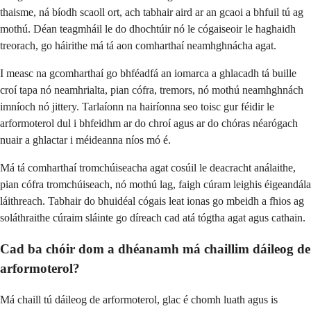
thaisme, ná bíodh scaoll ort, ach tabhair aird ar an gcaoi a bhfuil tú ag
mothú. Déan teagmháil le do dhochtúir nó le cógaiseoir le haghaidh
treorach, go háirithe má tá aon comharthaí neamhghnácha agat.
I measc na gcomharthaí go bhféadfá an iomarca a ghlacadh tá buille
croí tapa nó neamhrialta, pian cófra, tremors, nó mothú neamhghnách
imníoch nó jittery. Tarlaíonn na hairíonna seo toisc gur féidir le
arformoterol dul i bhfeidhm ar do chroí agus ar do chóras néarógach
nuair a ghlactar i méideanna níos mó é.
Má tá comharthaí tromchúiseacha agat cosúil le deacracht análaithe,
pian cófra tromchúiseach, nó mothú lag, faigh cúram leighis éigeandála
láithreach. Tabhair do bhuidéal cógais leat ionas go mbeidh a fhios ag
soláthraithe cúraim sláinte go díreach cad atá tógtha agat agus cathain.
Cad ba chóir dom a dhéanamh má chaillim dáileog de
arformoterol?
Má chaill tú dáileog de arformoterol, glac é chomh luath agus is