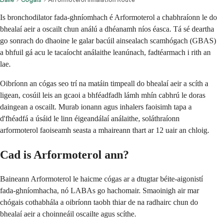
Is bronchodilator fada-ghníomhach é Arformoterol a chabhraíonn le do
bhealaí aeir a oscailt chun análú a dhéanamh níos éasca. Tá sé deartha
go sonrach do dhaoine le galar bacúil ainsealach scamhógach (GBAS)
a bhfuil gá acu le tacaíocht análaithe leanúnach, fadtéarmach i rith an
lae.
Oibríonn an cógas seo trí na matáin timpeall do bhealaí aeir a scíth a
ligean, cosúil leis an gcaoi a bhféadfadh lámh mhín cabhrú le doras
daingean a oscailt. Murab ionann agus inhalers faoisimh tapa a
d'fhéadfá a úsáid le linn éigeandálaí análaithe, soláthraíonn
arformoterol faoiseamh seasta a mhaireann thart ar 12 uair an chloig.
Cad is Arformoterol ann?
Baineann Arformoterol le haicme cógas ar a dtugtar béite-aigonistí
fada-ghníomhacha, nó LABAs go hachomair. Smaoinigh air mar
chógais cothabhála a oibríonn taobh thiar de na radhairc chun do
bhealaí aeir a choinneáil oscailte agus scíthe.