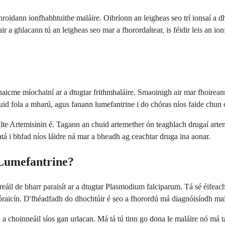
idann ionfhabhtuithe maláire. Oibríonn an leigheas seo trí ionsaí a dh
air a ghlacann tú an leigheas seo mar a fhorordaítear, is féidir leis an 
cme míochainí ar a dtugtar frithmhaláire. Smaoinigh air mar fhoireann t
uid fola a mharú, agus fanann lumefantrine i do chóras níos faide chun c
 Artemisinin é. Tagann an chuid artemether ón teaghlach drugaí artemisi
á i bhfad níos láidre ná mar a bheadh ​​ag ceachtar druga ina aonar.
 Lumefantrine?
áil de bharr paraisít ar a dtugtar Plasmodium falciparum. Tá sé éifeach
óraicín. D'fhéadfadh do dhochtúir é seo a fhorordú má diagnóisíodh maláir
d a choinneáil síos gan urlacan. Má tá tú tinn go dona le maláire nó má 