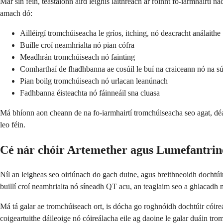
Mar sin féin, teastaíonn aird leighis láithreach ar roinnt fo-iarmhairtí 
amach dó:
Ailléirgí tromchúiseacha le gríos, itching, nó deacracht análaithe
Buille croí neamhrialta nó pian cófra
Meadhrán tromchúiseach nó fainting
Comharthaí de fhadhbanna ae cosúil le buí na craiceann nó na sú
Pian boilg tromchúiseach nó urlacan leanúnach
Fadhbanna éisteachta nó fáinneáil sna cluasa
Má bhíonn aon cheann de na fo-iarmhairtí tromchúiseacha seo agat, déan
leo féin.
Cé nár chóir Artemether agus Lumefantrin
Níl an leigheas seo oiriúnach do gach duine, agus breithneoidh dochtúir 
buillí croí neamhrialta nó síneadh QT acu, an teaglaim seo a ghlacadh 
Má tá galar ae tromchúiseach ort, is dócha go roghnóidh dochtúir cóireá
coigeartuithe dáileoige nó cóireálacha eile ag daoine le galar duáin tro