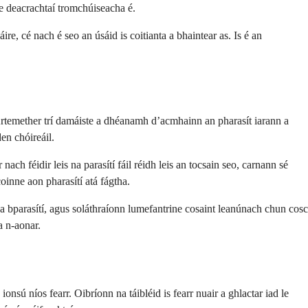
le deacrachtaí tromchúiseacha é.
re, cé nach é seo an úsáid is coitianta a bhaintear as. Is é an
n Artemether trí damáiste a dhéanamh d’acmhainn an pharasít iarann a
en chóireáil.
ch féidir leis na parasítí fáil réidh leis an tocsain seo, carnann sé
oinne aon pharasítí atá fágtha.
a bparasítí, agus soláthraíonn lumefantrine cosaint leanúnach chun cosc
a n-aonar.
sú níos fearr. Oibríonn na táibléid is fearr nuair a ghlactar iad le