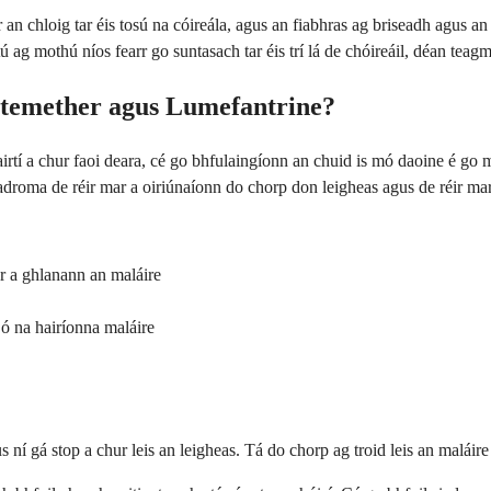
n chloig tar éis tosú na cóireála, agus an fiabhras ag briseadh agus an 
 ag mothú níos fearr go suntasach tar éis trí lá de chóireáil, déan teagm
Artemether agus Lumefantrine?
airtí a chur faoi deara, cé go bhfulaingíonn an chuid is mó daoine é go 
éadroma de réir mar a oiriúnaíonn do chorp don leigheas agus de réir ma
r a ghlanann an maláire
 ó na hairíonna maláire
us ní gá stop a chur leis an leigheas. Tá do chorp ag troid leis an malá