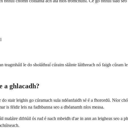
nach bhfuil chomh coitianta ach atá níos tromchúisí. Cé go bhfuil siad seo
l
 teagmháil le do sholáthraí cúraim sláinte láithreach nó faigh cúram le
e a ghlacadh?
do stair leighis go cúramach sula ndéanfaidh sé é a fhorordú. Níor chóir 
mar is féidir leis na fadhbanna seo a dhéanamh níos measa.
il maláire difriúil ós rud é nach mbeidh d'ae in ann an leigheas seo a p
mchúiseach.