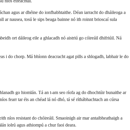
sú níos éifeachtaí.
eáchan agus ar dhéine do ionfhabhtaithe. Déan iarracht do dháileoga a
l ar nausea, tosú le sips beaga bainne nó ith roinnt brioscaí sula
eidh ort dáileog eile a ghlacadh nó aistriú go cóireáil dhifriúil. Ná
heas i do chorp. Má bhíonn deacracht agat pills a shlogadh, labhair le do
 ghlanadh go hiomlán. Tá an t-am seo ríofa ag do dhochtúir bunaithe ar
s fearr tar éis an chéad lá nó dhó, tá sé ríthábhachtach an cúrsa
heith níos resistant do chóireáil. Smaoinigh air mar antaibheathaigh a
mlán iolrú agus athiompú a chur faoi deara.