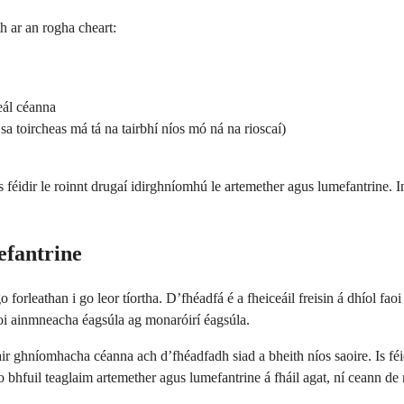
h ar an rogha cheart:
neál céanna
 sa toircheas má tá na tairbhí níos mó ná na rioscaí)
s féidir le roinnt drugaí idirghníomhú le artemether agus lumefantrine. I
fantrine
o forleathan i go leor tíortha. D’fhéadfá é a fheiceáil freisin á dhíol fao
i ainmneacha éagsúla ag monaróirí éagsúla.
ir ghníomhacha céanna ach d’fhéadfadh siad a bheith níos saoire. Is féidi
 go bhfuil teaglaim artemether agus lumefantrine á fháil agat, ní ceann d