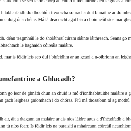
ille. Cuidíonn sé seo le do chorp an chuid lumefantrine den leigheas a ion
 ach tabharfaidh do dhochtúir treoracha sonracha duit bunaithe ar do mh
n chloig óna chéile. Má tá deacracht agat bia a choinneáil síos mar gheal
dh, déan teagmháil le do sholáthraí cúram sláinte láithreach. Seans go mb
ábhachtach le haghaidh cóireála maláire.
d, mar is féidir leis seo dul i bhfeidhm ar an gcaoi a n-oibríonn an leig
umefantrine a Ghlacadh?
bhíonn go leor de ghnáth chun an chuid is mó d'ionfhabhtuithe maláire a
n gach leigheas gníomhach i do chóras. Fiú má thosaíonn tú ag mothú nío
dh air, áit a dtagann an maláire ar ais níos láidre agus a d'fhéadfadh a b
n tú níos fearr. Is féidir leis na paraisítí a mhaireann cóireáil neamhio