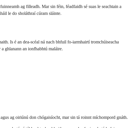
fuinneamh ag filleadh. Mar sin féin, féadfaidh sé suas le seachtain a
háil le do sholáthraí cúram sláinte.
maith. Is é an dea-scéal ná nach bhfuil fo-iarmhairtí tromchúiseacha
r a ghlanann an ionfhabhtú maláire.
ire agus ag oiriúnú don chógaisíocht, mar sin tá roinnt míchompord gnáth.