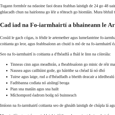
Tugann formhór na ndaoine faoi deara feabhas laistigh de 24 go 48 uair a
ghlacadh chun na hairíonna go léir a réiteach go hiomlán. Mura bhfuil tú
Cad iad na Fo-iarmhairtí a bhaineann le 
Cosúil le gach cógas, is féidir le artemether agus lumefantrine fo-iarmh
coitianta go leor, agus feabhsaíonn an chuid is mó de na fo-iarmhairtí 
Seo na fo-iarmhairtí is coitianta a d'fhéadfá a fháil le linn na cóireála:
Tinneas cinn agus meadhrán, a fheabhsaíonn go minic de réir ma
Nausea agus cailliúint goile, go háirithe sa chéad lá nó dhó
Tuirse agus laige, rud a d'fhéadfadh a bheith deacair a idirdhealú
Fadhbanna codlata nó aislingí beoga
Pian sna matáin agus sna hailt
Míchompord éadrom boilg nó buinneach
Imíonn na fo-iarmhairtí coitianta seo de ghnáth laistigh de chúpla lá ag