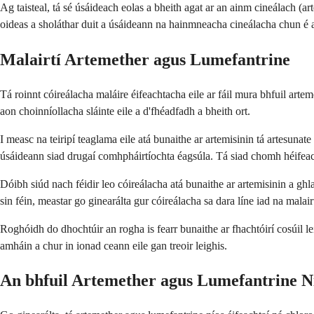
Ag taisteal, tá sé úsáideach eolas a bheith agat ar an ainm cineálach (ar
oideas a sholáthar duit a úsáideann na hainmneacha cineálacha chun é a
Malairtí Artemether agus Lumefantrine
Tá roinnt cóireálacha maláire éifeachtacha eile ar fáil mura bhfuil arte
aon choinníollacha sláinte eile a d'fhéadfadh a bheith ort.
I measc na teiripí teaglama eile atá bunaithe ar artemisinin tá artesu
úsáideann siad drugaí comhpháirtíochta éagsúla. Tá siad chomh héifeach
Dóibh siúd nach féidir leo cóireálacha atá bunaithe ar artemisinin a gh
sin féin, meastar go ginearálta gur cóireálacha sa dara líne iad na mal
Roghóidh do dhochtúir an rogha is fearr bunaithe ar fhachtóirí cosúil lei
amháin a chur in ionad ceann eile gan treoir leighis.
An bhfuil Artemether agus Lumefantrine N