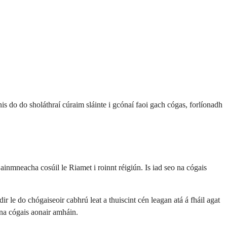
nis do do sholáthraí cúraim sláinte i gcónaí faoi gach cógas, forlíonadh
i ainmneacha cosúil le Riamet i roinnt réigiún. Is iad seo na cógais
r le do chógaiseoir cabhrú leat a thuiscint cén leagan atá á fháil agat
e na cógais aonair amháin.