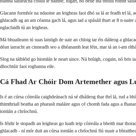
bianna sailleacha cosúil le bainne, iógart, nó béile ina bhfuil roinnt sa
Glacann formhór na ndaoine an leigheas faoi dhó sa lá ar feadh trí lá,
ghlacadh ag an am céanna gach lá, agus iad a spásáil thart ar 8 n-uaire a
nglacfaidh tú an leigheas.
Má bhuaileann tú suas laistigh de uair an chloig tar éis dáileog a ghlaca
déan iarracht an cinneadh seo a dhéanamh leat féin, mar tá an t-am ríth
Slog na táibléid go hiomlán le neart uisce. Ná brúigh, cogain, nó bris ia
dhochtúir faoi roghanna eile.
Cá Fhad Ar Chóir Dom Artemether agus L
Is é an cúrsa cóireála caighdeánach ná sé dháileog thar thrí lá, rud a 
thimthriall beatha an pharasít maláire agus cé chomh fada agus a fhanan
iomlán a chríochnú.
Is féidir le stopadh an leigheas go luath teip cóireála a bheith mar thora
ghlacadh - ní mór duit an cúrsa iomlán a chríochnú fiú nuair a bhraithean