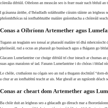
cóireála difriúil. Oibríonn an meascán seo is fearr nuair nach bhfuil an
I gcásanna áirithe, d’fhéadfadh soláthraithe cúraim sláinte an leigheas se
phríomhfhócas ná ionfhabhtuithe maláire gníomhacha a chóireáil seacha
Conas a Oibríonn Artemether agus Lumefa
Tugann an teaglaim seo ionsaí ar pharasítí maláire trí dhá mheicníocht 
phróiseáil, rud a ocras an pharasít go bunúsach agus a fhágann go bhfai
Glacann Lumefantrine cur chuige difriúil trí chur isteach ar chumas an ph
suas agus maraíonn sé iad. Fanann Lumefantrine i do chóras i bhfad níos
Le chéile, cruthaíonn na cógais seo an rud a thugann dochtúirí “dorn-d
a chur ar an ionfhabhtú teacht ar ais. Mar gheall ar an ngníomh déach se
Conas ar cheart dom Artemether agus Lume
Ba chóir duit an leigheas seo a ghlacadh go díreach mar a fhorordaíonn d