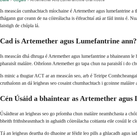
Is meascán cumhachtach míochaine é Artemether agus lumefantrine a thro
fhágann gur ceann de na cóireálacha is éifeachtaí atá ar fáil inniu é. Nu
laistigh de chúpla lá.
Cad is Artemether agus Lumefantrine ann?
Is meascán dhá dhruga é Artemether agus lumefantrine a bhaineann le hai
pharaisít maláire. Oibríonn Artemether go tapa chun na paraisítí i do ch
Is minic a thugtar ACT ar an meascán seo, arb é Teiripe Comhcheangailte
cruthaíonn an dá leigheas seo cosaint chumhachtach i gcoinne maláire at
Cén Úsáid a bhaintear as Artemether agus
Úsáidtear an leigheas seo go príomha chun maláire neamhchasta a chóire
bheith frithsheasmhach in aghaidh cóireálacha coitianta eile cosúil le cl
Tá an leigheas deartha do dhaoine ar féidir leo pills a ghlacadh agus ia