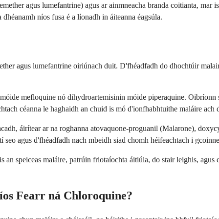
temether agus lumefantrine) agus ar ainmneacha branda coitianta, mar is fé
 dhéanamh níos fusa é a líonadh in áiteanna éagsúla.
mether agus lumefantrine oiriúnach duit. D'fhéadfadh do dhochtúir malairt
nate móide mefloquine nó dihydroartemisinin móide piperaquine. Oibríonn
tach céanna le haghaidh an chuid is mó d'ionfhabhtuithe maláire ach d'f
lacadh, áirítear ar na roghanna atovaquone-proguanil (Malarone), doxycyc
airtí seo agus d'fhéadfadh nach mbeidh siad chomh héifeachtach i gcoinn
s an speiceas maláire, patrúin friotaíochta áitiúla, do stair leighis, agu
íos Fearr ná Chloroquine?