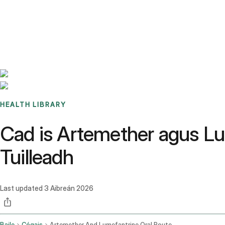
Benchmarks
Stories
FAQ
Sign up / Log in
HEALTH LIBRARY
Cad is Artemether agus Lum
Tuilleadh
Last updated
3 Aibreán 2026
Baile
Cógais
Artemether And Lumefantrine Oral Route