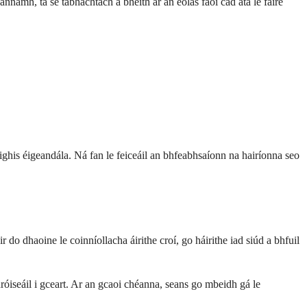
 annamh, tá sé tábhachtach a bheith ar an eolas faoi cad atá le faire
ighis éigeandála. Ná fan le feiceáil an bhfeabhsaíonn na hairíonna seo
do dhaoine le coinníollacha áirithe croí, go háirithe iad siúd a bhfuil
hróiseáil i gceart. Ar an gcaoi chéanna, seans go mbeidh gá le