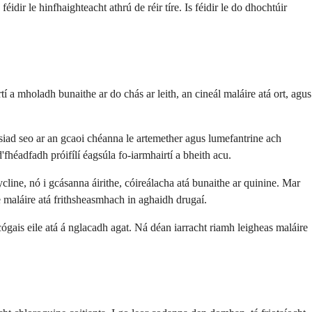
idir le hinfhaighteacht athrú de réir tíre. Is féidir le do dhochtúir
í a mholadh bunaithe ar do chás ar leith, an cineál maláire atá ort, agus
 siad seo ar an gcaoi chéanna le artemether agus lumefantrine ach
héadfadh próifílí éagsúla fo-iarmhairtí a bheith acu.
line, nó i gcásanna áirithe, cóireálacha atá bunaithe ar quinine. Mar
e maláire atá frithsheasmhach in aghaidh drugaí.
s cógais eile atá á nglacadh agat. Ná déan iarracht riamh leigheas maláire