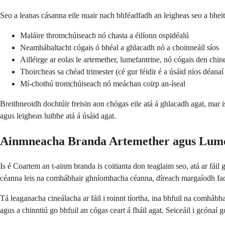
Seo a leanas cásanna eile nuair nach bhféadfadh an leigheas seo a bheit
Maláire thromchúiseach nó chasta a éilíonn ospidéalú
Neamhábaltacht cógais ó bhéal a ghlacadh nó a choinneáil síos
Ailléirge ar eolas le artemether, lumefantrine, nó cógais den chi
Thoircheas sa chéad trimester (cé gur féidir é a úsáid níos déanaí
Mí-chothú tromchúiseach nó meáchan coirp an-íseal
Breithneoidh dochtúir freisin aon chógas eile atá á ghlacadh agat, mar i
agus leigheas luibhe atá á úsáid agat.
Ainmneacha Branda Artemether agus Lume
Is é Coartem an t-ainm branda is coitianta don teaglaim seo, atá ar fáil g
céanna leis na comhábhair ghníomhacha céanna, díreach margaíodh fao
Tá leaganacha cineálacha ar fáil i roinnt tíortha, ina bhfuil na comhábha
agus a chinntiú go bhfuil an cógas ceart á fháil agat. Seiceáil i gcónaí