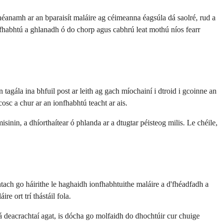
éanamh ar an bparaisít maláire ag céimeanna éagsúla dá saolré, rud a
ionfhabhtú a ghlanadh ó do chorp agus cabhrú leat mothú níos fearr
agála ina bhfuil post ar leith ag gach míochainí i dtroid i gcoinne an
osc a chur ar an ionfhabhtú teacht ar ais.
nin, a dhíorthaítear ó phlanda ar a dtugtar péisteog milis. Le chéile,
tach go háirithe le haghaidh ionfhabhtuithe maláire a d'fhéadfadh a
e ort trí thástáil fola.
tá deacrachtaí agat, is dócha go molfaidh do dhochtúir cur chuige