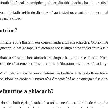
 t-ionfhabhtú maláire scaipthe go dtí orgáin ríthábhachtacha nó gur cúis 
o a mholadh freisin do dhaoine atá ag taisteal go ceantair ardriosca malái
s iad a chosc.
ntrine?
dhifriúla, rud a fhágann gur cóireáil láidir agus éifeachtach í. Oibríon
gheann sé bás go tapa. Tarlaíonn sé seo laistigh de na chéad chúpla lá d
arasít substaint thocsaineach ar a dtugtar heme a bhriseadh síos. Nuair na
 faide ná artemether freisin, rud a sholáthraíonn cosaint leanúnach i gc
ó” ar maláire. Seachadann an artemether buille scoir tapa do fhormhór n
o, bíonn an chóireáil i bhfad níos éifeachtaí ná an dá dhruga a úsáid in
fantrine a ghlacadh?
o dhochtúir é, de ghnáth le bia nó bainne chun cabhrú le do chorp é a ion