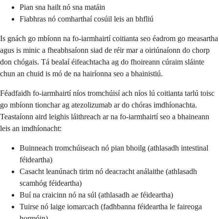
Pian sna hailt nó sna matáin
Fiabhras nó comharthaí cosúil leis an bhfliú
Is gnách go mbíonn na fo-iarmhairtí coitianta seo éadrom go measartha
agus is minic a fheabhsaíonn siad de réir mar a oiriúnaíonn do chorp
don chógais. Tá bealaí éifeachtacha ag do fhoireann cúraim sláinte
chun an chuid is mó de na hairíonna seo a bhainistiú.
Féadfaidh fo-iarmhairtí níos tromchúisí ach níos lú coitianta tarlú toisc
go mbíonn tionchar ag atezolizumab ar do chóras imdhíonachta.
Teastaíonn aird leighis láithreach ar na fo-iarmhairtí seo a bhaineann
leis an imdhíonacht:
Buinneach tromchúiseach nó pian bhoilg (athlasadh intestinal
féideartha)
Casacht leanúnach tirim nó deacracht análaithe (athlasadh
scamhóg féideartha)
Buí na craicinn nó na súl (athlasadh ae féideartha)
Tuirse nó laige iomarcach (fadhbanna féideartha le faireoga
hormóin)