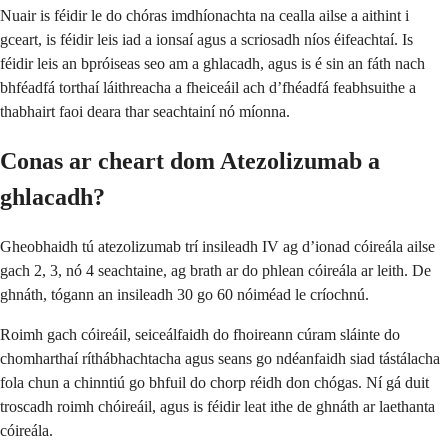
Nuair is féidir le do chóras imdhíonachta na cealla ailse a aithint i
gceart, is féidir leis iad a ionsaí agus a scriosadh níos éifeachtaí. Is
féidir leis an bpróiseas seo am a ghlacadh, agus is é sin an fáth nach
bhféadfá torthaí láithreacha a fheiceáil ach d’fhéadfá feabhsuithe a
thabhairt faoi deara thar seachtainí nó míonna.
Conas ar cheart dom Atezolizumab a
ghlacadh?
Gheobhaidh tú atezolizumab trí insileadh IV ag d’ionad cóireála ailse
gach 2, 3, nó 4 seachtaine, ag brath ar do phlean cóireála ar leith. De
ghnáth, tógann an insileadh 30 go 60 nóiméad le críochnú.
Roimh gach cóireáil, seiceálfaidh do fhoireann cúram sláinte do
chomharthaí ríthábhachtacha agus seans go ndéanfaidh siad tástálacha
fola chun a chinntiú go bhfuil do chorp réidh don chógas. Ní gá duit
troscadh roimh chóireáil, agus is féidir leat ithe de ghnáth ar laethanta
cóireála.