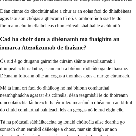
Déan cinnte do dhochtúir ailse a chur ar an eolas faoi do dhiaibéiteas
agus faoi aon chógas a ghlacann tú dó. Comhordóidh siad le do
fhoireann cúraim diaibéiteas chun cóireáil shábháilte a chinntiú.
Cad ba chóir dom a dhéanamh má fhaighim an
iomarca Atezolizumab de thaisme?
Ós rud é go dtugann gairmithe cúraim sláinte atezolizumab i
dtimpeallacht rialaithe, is annamh a bhíonn ródháileoga de thaisme.
Déanann foireann oilte an cógas a thomhas agus a riar go cúramach.
Má tá imní ort faoi do dháileog nó má bhíonn comharthaí
neamhghnácha agat tar éis cóireála, déan teagmháil le do fhoireann
oinceolaíochta láithreach. Is féidir leo measúnú a dhéanamh an bhfuil
do chuid comharthaí bainteach leis an gcógas nó le rud éigin eile.
Tá na prótacail sábháilteachta ag ionaid chóireála ailse deartha go
sonrach chun earráidí dáileoige a chosc, mar sin dírigh ar aon