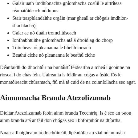
Galair uath-imdhíonachta gníomhacha cosúil le airtríteas
réamatóideach nó lupus
Stair trasphlandaithe orgáin (mar gheall ar chógais imdhíon-
shochtacha)
Galar ae nó duáin tromchúiseach
Ionfhabhtuithe gníomhacha atá á dtroid ag do chorp
Toircheas nó pleananna le bheith torrach
Beathú cíche nó pleananna le beathú cíche
Déanfaidh do dhochtúir na buntáistí féideartha a mheá i gcoinne na
rioscaí i do chás féin. Uaireanta is féidir an cógas a úsáid fós le
monatóireacht chúramach, fiú má tá cuid de na coinníollacha seo agat.
Ainmneacha Branda Atezolizumab
Díoltar Atezolizumab faoin ainm branda Tecentriq. Is é seo an t-aon
ainm branda atá ar fáil don chógas seo i bhformhór na dtíortha.
Nuair a fhaigheann tú do chóireáil, lipéadófar an vial nó an mála