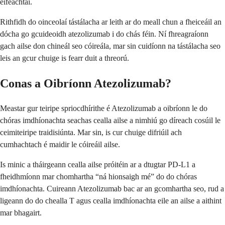
éifeachtaí.
Rithfidh do oinceolaí tástálacha ar leith ar do meall chun a fheiceáil an
dócha go gcuideoidh atezolizumab i do chás féin. Ní fhreagraíonn
gach ailse don chineál seo cóireála, mar sin cuidíonn na tástálacha seo
leis an gcur chuige is fearr duit a threorú.
Conas a Oibríonn Atezolizumab?
Meastar gur teiripe spriocdhírithe é Atezolizumab a oibríonn le do
chóras imdhíonachta seachas cealla ailse a nimhiú go díreach cosúil le
ceimiteiripe traidisiúnta. Mar sin, is cur chuige difriúil ach
cumhachtach é maidir le cóireáil ailse.
Is minic a tháirgeann cealla ailse próitéin ar a dtugtar PD-L1 a
fheidhmíonn mar chomhartha “ná hionsaigh mé” do do chóras
imdhíonachta. Cuireann Atezolizumab bac ar an gcomhartha seo, rud a
ligeann do do chealla T agus cealla imdhíonachta eile an ailse a aithint
mar bhagairt.