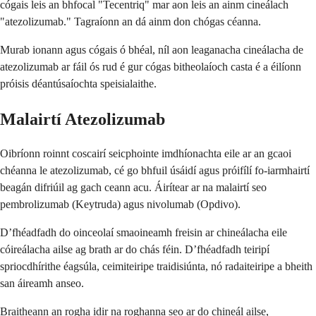
cógais leis an bhfocal "Tecentriq" mar aon leis an ainm cineálach
"atezolizumab." Tagraíonn an dá ainm don chógas céanna.
Murab ionann agus cógais ó bhéal, níl aon leaganacha cineálacha de
atezolizumab ar fáil ós rud é gur cógas bitheolaíoch casta é a éilíonn
próisis déantúsaíochta speisialaithe.
Malairtí Atezolizumab
Oibríonn roinnt coscairí seicphointe imdhíonachta eile ar an gcaoi
chéanna le atezolizumab, cé go bhfuil úsáidí agus próifílí fo-iarmhairtí
beagán difriúil ag gach ceann acu. Áirítear ar na malairtí seo
pembrolizumab (Keytruda) agus nivolumab (Opdivo).
D’fhéadfadh do oinceolaí smaoineamh freisin ar chineálacha eile
cóireálacha ailse ag brath ar do chás féin. D’fhéadfadh teiripí
spriocdhírithe éagsúla, ceimiteiripe traidisiúnta, nó radaiteiripe a bheith
san áireamh anseo.
Braitheann an rogha idir na roghanna seo ar do chineál ailse,