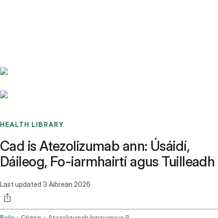
Benchmarks
Stories
FAQ
Sign up / Log in
HEALTH LIBRARY
Cad is Atezolizumab ann: Úsáidí,
Dáileog, Fo-iarmhairtí agus Tuilleadh
Last updated
3 Aibreán 2026
Baile
Cógais
Atezolizumab Intravenous Route