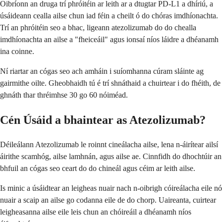
Oibríonn an druga trí phróitéin ar leith ar a dtugtar PD-L1 a dhíriú, a
úsáideann cealla ailse chun iad féin a cheilt ó do chóras imdhíonachta.
Trí an phróitéin seo a bhac, ligeann atezolizumab do do chealla
imdhíonachta an ailse a "fheiceáil" agus ionsaí níos láidre a dhéanamh
ina coinne.
Ní riartar an cógas seo ach amháin i suíomhanna cúram sláinte ag
gairmithe oilte. Gheobhaidh tú é trí shnáthaid a chuirtear i do fhéith, de
ghnáth thar thréimhse 30 go 60 nóiméad.
Cén Úsáid a bhaintear as Atezolizumab?
Déileálann Atezolizumab le roinnt cineálacha ailse, lena n-áirítear ailsí
áirithe scamhóg, ailse lamhnán, agus ailse ae. Cinnfidh do dhochtúir an
bhfuil an cógas seo ceart do do chineál agus céim ar leith ailse.
Is minic a úsáidtear an leigheas nuair nach n-oibrigh cóireálacha eile nó
nuair a scaip an ailse go codanna eile de do chorp. Uaireanta, cuirtear
leigheasanna ailse eile leis chun an chóireáil a dhéanamh níos