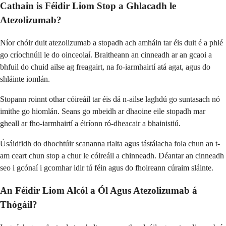
Cathain is Féidir Liom Stop a Ghlacadh le
Atezolizumab?
Níor chóir duit atezolizumab a stopadh ach amháin tar éis duit é a phlé
go críochnúil le do oinceolaí. Braitheann an cinneadh ar an gcaoi a
bhfuil do chuid ailse ag freagairt, na fo-iarmhairtí atá agat, agus do
shláinte iomlán.
Stopann roinnt othar cóireáil tar éis dá n-ailse laghdú go suntasach nó
imithe go hiomlán. Seans go mbeidh ar dhaoine eile stopadh mar
gheall ar fho-iarmhairtí a éiríonn ró-dheacair a bhainistiú.
Úsáidfidh do dhochtúir scananna rialta agus tástálacha fola chun an t-
am ceart chun stop a chur le cóireáil a chinneadh. Déantar an cinneadh
seo i gcónaí i gcomhar idir tú féin agus do fhoireann cúraim sláinte.
An Féidir Liom Alcól a Ól Agus Atezolizumab á
Thógáil?