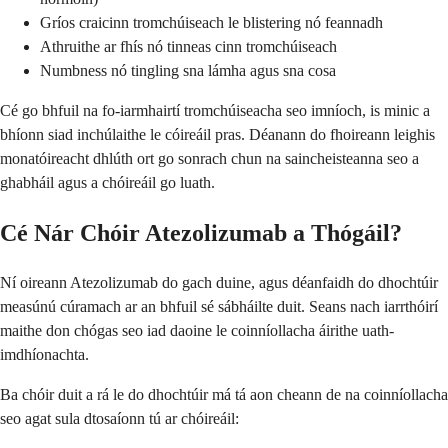
Gríos craicinn tromchúiseach le blistering nó feannadh
Athruithe ar fhís nó tinneas cinn tromchúiseach
Numbness nó tingling sna lámha agus sna cosa
Cé go bhfuil na fo-iarmhairtí tromchúiseacha seo imníoch, is minic a
bhíonn siad inchúlaithe le cóireáil pras. Déanann do fhoireann leighis
monatóireacht dhlúth ort go sonrach chun na saincheisteanna seo a
ghabháil agus a chóireáil go luath.
Cé Nár Chóir Atezolizumab a Thógáil?
Ní oireann Atezolizumab do gach duine, agus déanfaidh do dhochtúir
measúnú cúramach ar an bhfuil sé sábháilte duit. Seans nach iarrthóirí
maithe don chógas seo iad daoine le coinníollacha áirithe uath-
imdhíonachta.
Ba chóir duit a rá le do dhochtúir má tá aon cheann de na coinníollacha
seo agat sula dtosaíonn tú ar chóireáil: