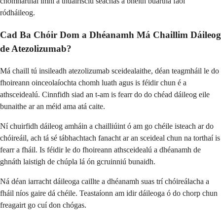
chomharthaí imní a thuairisciú seachas a bheith buartha faoi
ródháileog.
Cad Ba Chóir Dom a Dhéanamh Má Chaillim Dáileog
de Atezolizumab?
Má chaill tú insileadh atezolizumab sceidealaithe, déan teagmháil le do
fhoireann oinceolaíochta chomh luath agus is féidir chun é a
athsceidealú. Cinnfidh siad an t-am is fearr do do chéad dáileog eile
bunaithe ar an méid ama atá caite.
Ní chuirfidh dáileog amháin a chailliúint ó am go chéile isteach ar do
chóireáil, ach tá sé tábhachtach fanacht ar an sceideal chun na torthaí is
fearr a fháil. Is féidir le do fhoireann athsceidealú a dhéanamh de
ghnáth laistigh de chúpla lá ón gcruinniú bunaidh.
Ná déan iarracht dáileoga caillte a dhéanamh suas trí chóireálacha a
fháil níos gaire dá chéile. Teastaíonn am idir dáileoga ó do chorp chun
freagairt go cuí don chógas.