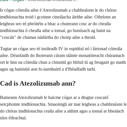
Is cógas cóireála ailse é Atezolizumab a chabhraíonn le do chóras
imdhíonachta troid i gcoinne cineálacha áirithe ailse. Oibríonn an
leigheas seo trí phróitéin a bhac a chuireann cosc ar do chealla
imdhíonachta ó chealla ailse a ionsaí, go bunúsach ag baint na
"coscán" de chumas nádúrtha do choirp ailse a throid.
Tugtar an cógas seo trí insileadh IV in ospidéal nó i lárionad cóireála
ailse. Déanfaidh do fhoireann cúram sláinte monatóireacht chúramach
ort le linn na cóireála chun a chinntiú go bhfuil tú ag freagairt go maith
agus ag bainistiú aon fo-iarmhairtí a d'fhéadfadh tarlú.
Cad is Atezolizumab ann?
Baineann Atezolizumab le haicme cógas ar a dtugtar coscairí
seicphointe imdhíonachta. Smaoinigh air mar leigheas a chabhraíonn le
do chóras imdhíonachta cealla ailse a aithint agus a ionsaí ar bhealach
níos éifeachtaí.