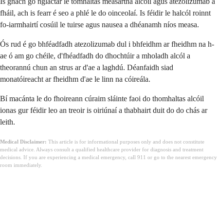
Is gnách go nglactar le tomhaltas measartha alcóil agus atezolizumab á
fháil, ach is fearr é seo a phlé le do oinceolaí. Is féidir le halcól roinnt
fo-iarmhairtí cosúil le tuirse agus nausea a dhéanamh níos measa.
Ós rud é go bhféadfadh atezolizumab dul i bhfeidhm ar fheidhm na h-
ae ó am go chéile, d'fhéadfadh do dhochtúir a mholadh alcól a
theorannú chun an strus ar d'ae a laghdú. Déanfaidh siad
monatóireacht ar fheidhm d'ae le linn na cóireála.
Bí macánta le do fhoireann cúraim sláinte faoi do thomhaltas alcóil
ionas gur féidir leo an treoir is oiriúnaí a thabhairt duit do do chás ar
leith.
Medical Disclaimer:
This article is for informational purposes only and does not constitute
medical advice. Always consult a qualified healthcare provider for diagnosis and treatment
decisions. If you are experiencing a medical emergency, call 911 or go to the nearest emergency
room immediately.