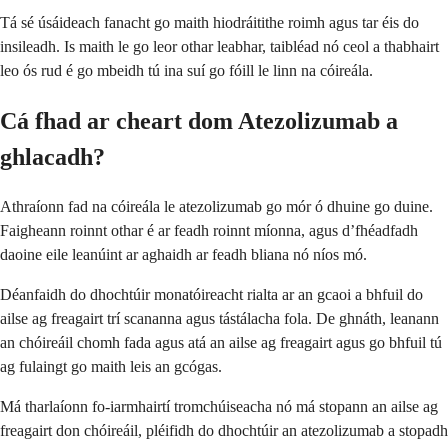
Tá sé úsáideach fanacht go maith hiodráitithe roimh agus tar éis do
insileadh. Is maith le go leor othar leabhar, taibléad nó ceol a thabhairt
leo ós rud é go mbeidh tú ina suí go fóill le linn na cóireála.
Cá fhad ar cheart dom Atezolizumab a
ghlacadh?
Athraíonn fad na cóireála le atezolizumab go mór ó dhuine go duine.
Faigheann roinnt othar é ar feadh roinnt míonna, agus d’fhéadfadh
daoine eile leanúint ar aghaidh ar feadh bliana nó níos mó.
Déanfaidh do dhochtúir monatóireacht rialta ar an gcaoi a bhfuil do
ailse ag freagairt trí scananna agus tástálacha fola. De ghnáth, leanann
an chóireáil chomh fada agus atá an ailse ag freagairt agus go bhfuil tú
ag fulaingt go maith leis an gcógas.
Má tharlaíonn fo-iarmhairtí tromchúiseacha nó má stopann an ailse ag
freagairt don chóireáil, pléifidh do dhochtúir an atezolizumab a stopadh