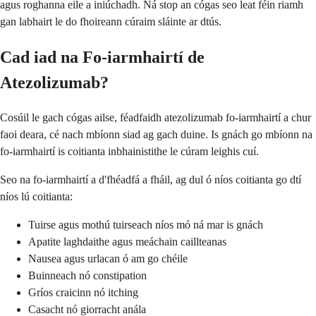
agus roghanna eile a iniúchadh. Ná stop an cógas seo leat féin riamh
gan labhairt le do fhoireann cúraim sláinte ar dtús.
Cad iad na Fo-iarmhairtí de
Atezolizumab?
Cosúil le gach cógas ailse, féadfaidh atezolizumab fo-iarmhairtí a chur
faoi deara, cé nach mbíonn siad ag gach duine. Is gnách go mbíonn na
fo-iarmhairtí is coitianta inbhainistithe le cúram leighis cuí.
Seo na fo-iarmhairtí a d'fhéadfá a fháil, ag dul ó níos coitianta go dtí
níos lú coitianta:
Tuirse agus mothú tuirseach níos mó ná mar is gnách
Apatite laghdaithe agus meáchain caillteanas
Nausea agus urlacan ó am go chéile
Buinneach nó constipation
Gríos craicinn nó itching
Casacht nó giorracht anála