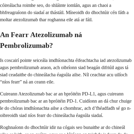
cóireálacha roimhe seo, do shláinte iomlán, agus an chaoi a
bhfreagraíonn do siadaí ar thástáil. Míneoidh do dhochtúir cén fáth a
moltar atezolizumab thar roghanna eile atá ar fáil.
An Fearr Atezolizumab ná
Pembrolizumab?
Is coscairí pointe seiceála imdhíonachta éifeachtacha iad atezolizumab
agus pembrolizumab araon, ach oibríonn siad beagán difriúil agus tá
siad ceadaithe do chineálacha éagsúla ailse. Níl ceachtar acu uilíoch
“níos fearr” ná an ceann eile.
Cuireann Atezolizumab bac ar an bpróitéin PD-L1, agus cuireann
pembrolizumab bac ar an bpróitéin PD-1. Cuidíonn an dá chur chuige
le do chóras imdhíonachta ailse a chomhrac, ach d’fhéadfadh sé go n-
oibreoidh siad níos fearr do chineálacha éagsúla siadaí.
Roghnaíonn do dhochtúir idir na cógais seo bunaithe ar do chineál