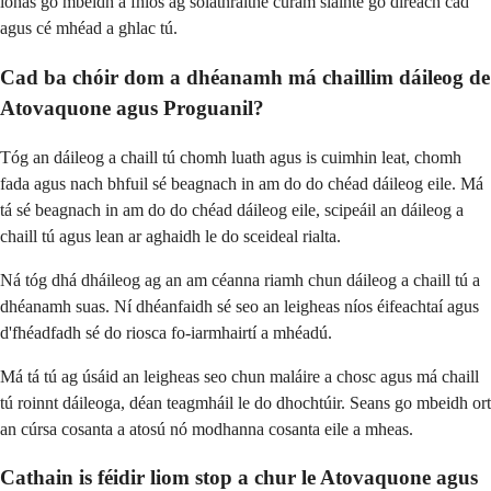
ionas go mbeidh a fhios ag soláthraithe cúram sláinte go díreach cad
agus cé mhéad a ghlac tú.
Cad ba chóir dom a dhéanamh má chaillim dáileog de
Atovaquone agus Proguanil?
Tóg an dáileog a chaill tú chomh luath agus is cuimhin leat, chomh
fada agus nach bhfuil sé beagnach in am do do chéad dáileog eile. Má
tá sé beagnach in am do do chéad dáileog eile, scipeáil an dáileog a
chaill tú agus lean ar aghaidh le do sceideal rialta.
Ná tóg dhá dháileog ag an am céanna riamh chun dáileog a chaill tú a
dhéanamh suas. Ní dhéanfaidh sé seo an leigheas níos éifeachtaí agus
d'fhéadfadh sé do riosca fo-iarmhairtí a mhéadú.
Má tá tú ag úsáid an leigheas seo chun maláire a chosc agus má chaill
tú roinnt dáileoga, déan teagmháil le do dhochtúir. Seans go mbeidh ort
an cúrsa cosanta a atosú nó modhanna cosanta eile a mheas.
Cathain is féidir liom stop a chur le Atovaquone agus