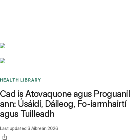
Benchmarks
Stories
FAQ
Sign up / Log in
HEALTH LIBRARY
Cad is Atovaquone agus Proguanil
ann: Úsáidí, Dáileog, Fo-iarmhairtí
agus Tuilleadh
Last updated
3 Aibreán 2026