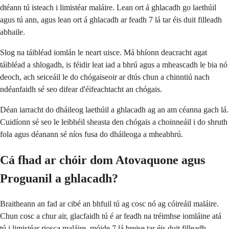
dtéann tú isteach i limistéar maláire. Lean ort á ghlacadh go laethúil
agus tú ann, agus lean ort á ghlacadh ar feadh 7 lá tar éis duit filleadh
abhaile.
Slog na táibléad iomlán le neart uisce. Má bhíonn deacracht agat
táibléad a shlogadh, is féidir leat iad a bhrú agus a mheascadh le bia nó
deoch, ach seiceáil le do chógaiseoir ar dtús chun a chinntiú nach
ndéanfaidh sé seo difear d'éifeachtacht an chógais.
Déan iarracht do dháileog laethúil a ghlacadh ag an am céanna gach lá.
Cuidíonn sé seo le leibhéil sheasta den chógais a choinneáil i do shruth
fola agus déanann sé níos fusa do dháileoga a mheabhrú.
Cá fhad ar chóir dom Atovaquone agus
Proguanil a ghlacadh?
Braitheann an fad ar cibé an bhfuil tú ag cosc nó ag cóireáil maláire.
Chun cosc a chur air, glacfaidh tú é ar feadh na tréimhse iomláine atá
tú i limistéar riosca maláire, móide 7 lá breise tar éis duit filleadh