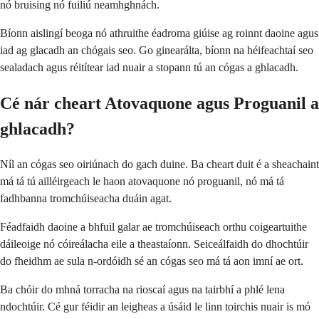
nó bruising nó fuiliú neamhghnách.
Bíonn aislingí beoga nó athruithe éadroma giúise ag roinnt daoine agus
iad ag glacadh an chógais seo. Go ginearálta, bíonn na héifeachtaí seo
sealadach agus réitítear iad nuair a stopann tú an cógas a ghlacadh.
Cé nár cheart Atovaquone agus Proguanil a
ghlacadh?
Níl an cógas seo oiriúnach do gach duine. Ba cheart duit é a sheachaint
má tá tú ailléirgeach le haon atovaquone nó proguanil, nó má tá
fadhbanna tromchúiseacha duáin agat.
Féadfaidh daoine a bhfuil galar ae tromchúiseach orthu coigeartuithe
dáileoige nó cóireálacha eile a theastaíonn. Seiceálfaidh do dhochtúir
do fheidhm ae sula n-ordóidh sé an cógas seo má tá aon imní ae ort.
Ba chóir do mhná torracha na rioscaí agus na tairbhí a phlé lena
ndochtúir. Cé gur féidir an leigheas a úsáid le linn toirchis nuair is mó