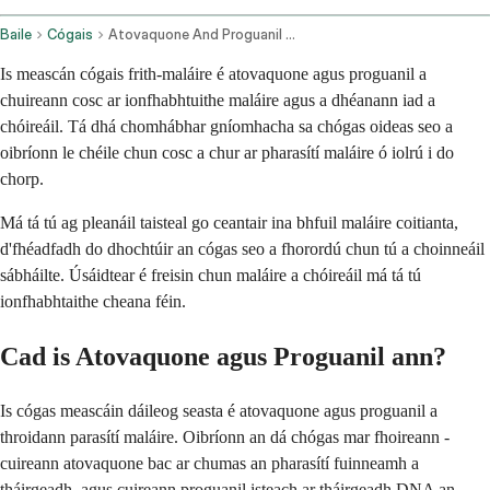
Baile
Cógais
Atovaquone And Proguanil Oral Route
Is meascán cógais frith-maláire é atovaquone agus proguanil a
chuireann cosc ar ionfhabhtuithe maláire agus a dhéanann iad a
chóireáil. Tá dhá chomhábhar gníomhacha sa chógas oideas seo a
oibríonn le chéile chun cosc a chur ar pharasítí maláire ó iolrú i do
chorp.
Má tá tú ag pleanáil taisteal go ceantair ina bhfuil maláire coitianta,
d'fhéadfadh do dhochtúir an cógas seo a fhorordú chun tú a choinneáil
sábháilte. Úsáidtear é freisin chun maláire a chóireáil má tá tú
ionfhabhtaithe cheana féin.
Cad is Atovaquone agus Proguanil ann?
Is cógas meascáin dáileog seasta é atovaquone agus proguanil a
throidann parasítí maláire. Oibríonn an dá chógas mar fhoireann -
cuireann atovaquone bac ar chumas an pharasítí fuinneamh a
tháirgeadh, agus cuireann proguanil isteach ar tháirgeadh DNA an