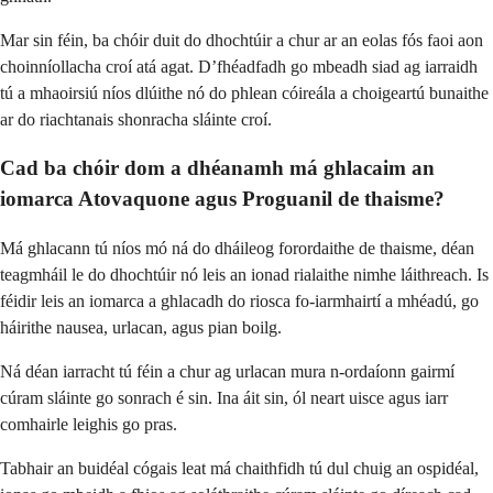
Mar sin féin, ba chóir duit do dhochtúir a chur ar an eolas fós faoi aon
choinníollacha croí atá agat. D’fhéadfadh go mbeadh siad ag iarraidh
tú a mhaoirsiú níos dlúithe nó do phlean cóireála a choigeartú bunaithe
ar do riachtanais shonracha sláinte croí.
Cad ba chóir dom a dhéanamh má ghlacaim an
iomarca Atovaquone agus Proguanil de thaisme?
Má ghlacann tú níos mó ná do dháileog forordaithe de thaisme, déan
teagmháil le do dhochtúir nó leis an ionad rialaithe nimhe láithreach. Is
féidir leis an iomarca a ghlacadh do riosca fo-iarmhairtí a mhéadú, go
háirithe nausea, urlacan, agus pian boilg.
Ná déan iarracht tú féin a chur ag urlacan mura n-ordaíonn gairmí
cúram sláinte go sonrach é sin. Ina áit sin, ól neart uisce agus iarr
comhairle leighis go pras.
Tabhair an buidéal cógais leat má chaithfidh tú dul chuig an ospidéal,