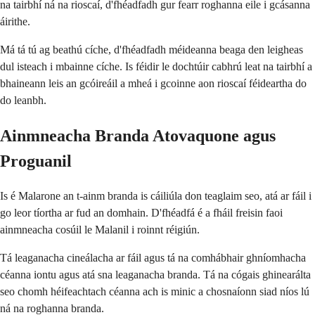
na tairbhí ná na rioscaí, d'fhéadfadh gur fearr roghanna eile i gcásanna
áirithe.
Má tá tú ag beathú cíche, d'fhéadfadh méideanna beaga den leigheas
dul isteach i mbainne cíche. Is féidir le dochtúir cabhrú leat na tairbhí a
bhaineann leis an gcóireáil a mheá i gcoinne aon rioscaí féideartha do
do leanbh.
Ainmneacha Branda Atovaquone agus
Proguanil
Is é Malarone an t-ainm branda is cáiliúla don teaglaim seo, atá ar fáil i
go leor tíortha ar fud an domhain. D'fhéadfá é a fháil freisin faoi
ainmneacha cosúil le Malanil i roinnt réigiún.
Tá leaganacha cineálacha ar fáil agus tá na comhábhair ghníomhacha
céanna iontu agus atá sna leaganacha branda. Tá na cógais ghinearálta
seo chomh héifeachtach céanna ach is minic a chosnaíonn siad níos lú
ná na roghanna branda.