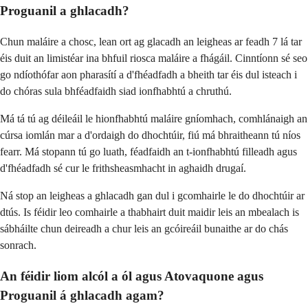
Proguanil a ghlacadh?
Chun maláire a chosc, lean ort ag glacadh an leigheas ar feadh 7 lá tar
éis duit an limistéar ina bhfuil riosca maláire a fhágáil. Cinntíonn sé seo
go ndíothófar aon pharasítí a d'fhéadfadh a bheith tar éis dul isteach i
do chóras sula bhféadfaidh siad ionfhabhtú a chruthú.
Má tá tú ag déileáil le hionfhabhtú maláire gníomhach, comhlánaigh an
cúrsa iomlán mar a d'ordaigh do dhochtúir, fiú má bhraitheann tú níos
fearr. Má stopann tú go luath, féadfaidh an t-ionfhabhtú filleadh agus
d'fhéadfadh sé cur le frithsheasmhacht in aghaidh drugaí.
Ná stop an leigheas a ghlacadh gan dul i gcomhairle le do dhochtúir ar
dtús. Is féidir leo comhairle a thabhairt duit maidir leis an mbealach is
sábháilte chun deireadh a chur leis an gcóireáil bunaithe ar do chás
sonrach.
An féidir liom alcól a ól agus Atovaquone agus
Proguanil á ghlacadh agam?