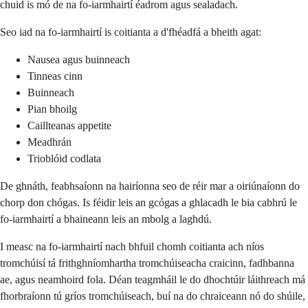
chuid is mó de na fo-iarmhairtí éadrom agus sealadach.
Seo iad na fo-iarmhairtí is coitianta a d'fhéadfá a bheith agat:
Nausea agus buinneach
Tinneas cinn
Buinneach
Pian bhoilg
Caillteanas appetite
Meadhrán
Trioblóid codlata
De ghnáth, feabhsaíonn na hairíonna seo de réir mar a oiriúnaíonn do
chorp don chógas. Is féidir leis an gcógas a ghlacadh le bia cabhrú le
fo-iarmhairtí a bhaineann leis an mbolg a laghdú.
I measc na fo-iarmhairtí nach bhfuil chomh coitianta ach níos
tromchúisí tá frithghníomhartha tromchúiseacha craicinn, fadhbanna
ae, agus neamhoird fola. Déan teagmháil le do dhochtúir láithreach má
fhorbraíonn tú gríos tromchúiseach, buí na do chraiceann nó do shúile,