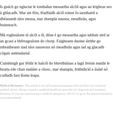
Is gnách go nglactar le tomhaltas measartha alcóil agus an leigheas seo
á ghlacadh. Mar sin féin, féadfaidh alcól roinnt fo-iarmhairtí a
dhéanamh níos measa, mar shampla nausea, meadhrán, agus
buinneach.
Má roghnaíonn tú alcól a ól, déan é go measartha agus tabhair aird ar
an gcaoi a bhfreagraíonn do chorp. Faigheann daoine áirithe go
mbraitheann siad níos nauseous nó meadhrán agus iad ag glacadh
cógais antimalarial.
Cuimhnigh gur féidir le halcól do bhreithiúnas a lagú freisin maidir le
bearta eile chun maláire a chosc, mar shampla, feithidicíd a úsáid nó
codladh faoi líonta leapa.
Medical Disclaimer:
This article is for informational purposes only and does not constitute
medical advice. Always consult a qualified healthcare provider for diagnosis and treatment
decisions. If you are experiencing a medical emergency, call 911 or go to the nearest emergency
room immediately.