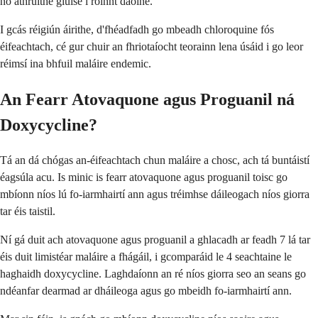
nó athruithe giúise i roinnt daoine.
I gcás réigiún áirithe, d'fhéadfadh go mbeadh chloroquine fós
éifeachtach, cé gur chuir an fhriotaíocht teorainn lena úsáid i go leor
réimsí ina bhfuil maláire endemic.
An Fearr Atovaquone agus Proguanil ná
Doxycycline?
Tá an dá chógas an-éifeachtach chun maláire a chosc, ach tá buntáistí
éagsúla acu. Is minic is fearr atovaquone agus proguanil toisc go
mbíonn níos lú fo-iarmhairtí ann agus tréimhse dáileogach níos giorra
tar éis taistil.
Ní gá duit ach atovaquone agus proguanil a ghlacadh ar feadh 7 lá tar
éis duit limistéar maláire a fhágáil, i gcomparáid le 4 seachtaine le
haghaidh doxycycline. Laghdaíonn an ré níos giorra seo an seans go
ndéanfar dearmad ar dháileoga agus go mbeidh fo-iarmhairtí ann.