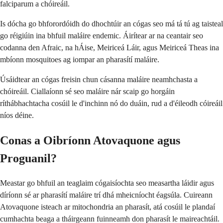
falciparum a chóireáil.
Is dócha go bhforordóidh do dhochtúir an cógas seo má tá tú ag taisteal
go réigiúin ina bhfuil maláire endemic. Áirítear ar na ceantair seo
codanna den Afraic, na hÁise, Meiriceá Láir, agus Meiriceá Theas ina
mbíonn mosquitoes ag iompar an pharasítí maláire.
Úsáidtear an cógas freisin chun cásanna maláire neamhchasta a
chóireáil. Ciallaíonn sé seo maláire nár scaip go horgáin
ríthábhachtacha cosúil le d'inchinn nó do duáin, rud a d'éileodh cóireáil
níos déine.
Conas a Oibríonn Atovaquone agus
Proguanil?
Meastar go bhfuil an teaglaim cógaisíochta seo measartha láidir agus
díríonn sé ar pharasítí maláire trí dhá mheicníocht éagsúla. Cuireann
Atovaquone isteach ar mitochondria an pharasít, atá cosúil le plandaí
cumhachta beaga a tháirgeann fuinneamh don pharasít le maireachtáil.