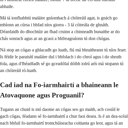
abhaile.
Má tá ionfhabhtú maláire gníomhach á chóireáil agat, is gnách go
mbíonn an cúrsa i bhfad níos giorra - 3 lá cóireála de ghnáth.
Déanfaidh do dhochtúir an fhad cruinn a chinneadh bunaithe ar do
chás sonrach agus ar an gcaoi a bhfreagraíonn tú don chógas.
Ná stop an cógas a ghlacadh go luath, fiú má bhraitheann tú níos fearr.
Is féidir le paraisítí maláire dul i bhfolach i do chroí agus i do shruth
fola, agus d'fhéadfadh sé go gceadófaí dóibh iolrú arís má stopann tú
an chóireáil ró-luath.
Cad iad na Fo-iarmhairtí a bhaineann le
Atovaquone agus Proguanil?
Tugann an chuid is mó daoine an cógas seo go maith, ach cosúil le
gach cógas, féadann sé fo-iarmhairtí a chur faoi deara. Is é an dea-scéal
nach bhfuil fo-iarmhairtí tromchúiseacha coitianta go leor, agus tá an