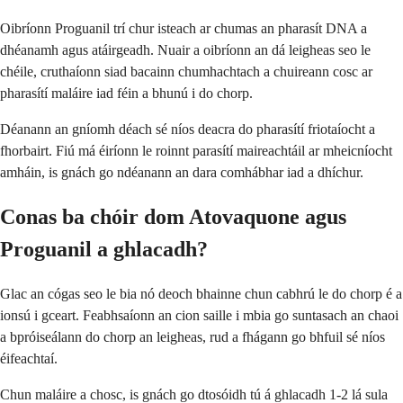
Oibríonn Proguanil trí chur isteach ar chumas an pharasít DNA a
dhéanamh agus atáirgeadh. Nuair a oibríonn an dá leigheas seo le
chéile, cruthaíonn siad bacainn chumhachtach a chuireann cosc ar
pharasítí maláire iad féin a bhunú i do chorp.
Déanann an gníomh déach sé níos deacra do pharasítí friotaíocht a
fhorbairt. Fiú má éiríonn le roinnt parasítí maireachtáil ar mheicníocht
amháin, is gnách go ndéanann an dara comhábhar iad a dhíchur.
Conas ba chóir dom Atovaquone agus
Proguanil a ghlacadh?
Glac an cógas seo le bia nó deoch bhainne chun cabhrú le do chorp é a
ionsú i gceart. Feabhsaíonn an cion saille i mbia go suntasach an chaoi
a bpróiseálann do chorp an leigheas, rud a fhágann go bhfuil sé níos
éifeachtaí.
Chun maláire a chosc, is gnách go dtosóidh tú á ghlacadh 1-2 lá sula