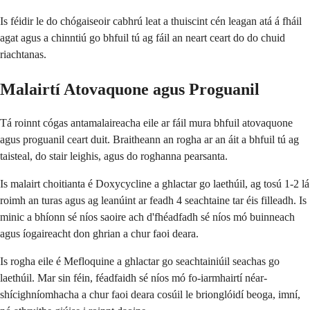
Is féidir le do chógaiseoir cabhrú leat a thuiscint cén leagan atá á fháil
agat agus a chinntiú go bhfuil tú ag fáil an neart ceart do do chuid
riachtanas.
Malairtí Atovaquone agus Proguanil
Tá roinnt cógas antamalaireacha eile ar fáil mura bhfuil atovaquone
agus proguanil ceart duit. Braitheann an rogha ar an áit a bhfuil tú ag
taisteal, do stair leighis, agus do roghanna pearsanta.
Is malairt choitianta é Doxycycline a ghlactar go laethúil, ag tosú 1-2 lá
roimh an turas agus ag leanúint ar feadh 4 seachtaine tar éis filleadh. Is
minic a bhíonn sé níos saoire ach d'fhéadfadh sé níos mó buinneach
agus íogaireacht don ghrian a chur faoi deara.
Is rogha eile é Mefloquine a ghlactar go seachtainiúil seachas go
laethúil. Mar sin féin, féadfaidh sé níos mó fo-iarmhairtí néar-
shícighníomhacha a chur faoi deara cosúil le brionglóidí beoga, imní,