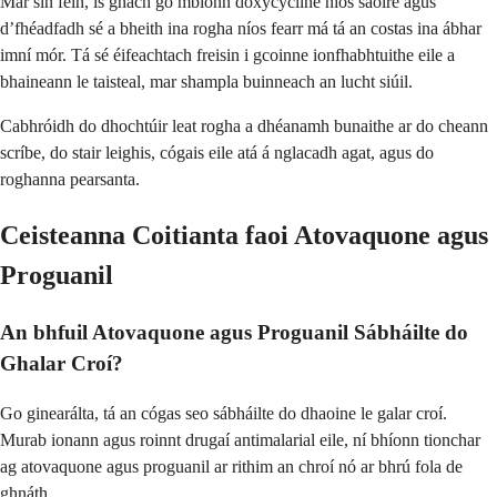
Mar sin féin, is gnách go mbíonn doxycycline níos saoire agus
d’fhéadfadh sé a bheith ina rogha níos fearr má tá an costas ina ábhar
imní mór. Tá sé éifeachtach freisin i gcoinne ionfhabhtuithe eile a
bhaineann le taisteal, mar shampla buinneach an lucht siúil.
Cabhróidh do dhochtúir leat rogha a dhéanamh bunaithe ar do cheann
scríbe, do stair leighis, cógais eile atá á nglacadh agat, agus do
roghanna pearsanta.
Ceisteanna Coitianta faoi Atovaquone agus
Proguanil
An bhfuil Atovaquone agus Proguanil Sábháilte do
Ghalar Croí?
Go ginearálta, tá an cógas seo sábháilte do dhaoine le galar croí.
Murab ionann agus roinnt drugaí antimalarial eile, ní bhíonn tionchar
ag atovaquone agus proguanil ar rithim an chroí nó ar bhrú fola de
ghnáth.