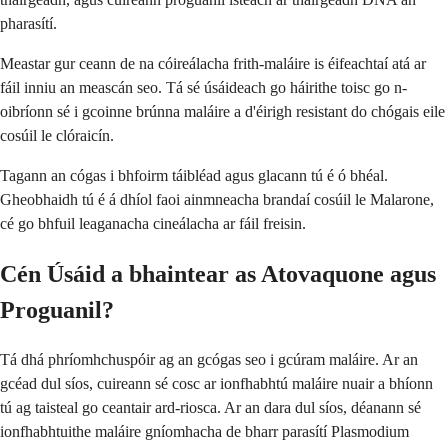
pharasítí.
Meastar gur ceann de na cóireálacha frith-maláire is éifeachtaí atá ar
fáil inniu an meascán seo. Tá sé úsáideach go háirithe toisc go n-
oibríonn sé i gcoinne brúnna maláire a d'éirigh resistant do chógais eile
cosúil le clóraicín.
Tagann an cógas i bhfoirm táibléad agus glacann tú é ó bhéal.
Gheobhaidh tú é á dhíol faoi ainmneacha brandaí cosúil le Malarone,
cé go bhfuil leaganacha cineálacha ar fáil freisin.
Cén Úsáid a bhaintear as Atovaquone agus
Proguanil?
Tá dhá phríomhchuspóir ag an gcógas seo i gcúram maláire. Ar an
gcéad dul síos, cuireann sé cosc ar ionfhabhtú maláire nuair a bhíonn
tú ag taisteal go ceantair ard-riosca. Ar an dara dul síos, déanann sé
ionfhabhtuithe maláire gníomhacha de bharr parasítí Plasmodium