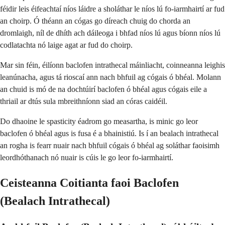
féidir leis éifeachtaí níos láidre a sholáthar le níos lú fo-iarmhairtí ar fud
an choirp. Ó théann an cógas go díreach chuig do chorda an
dromlaigh, níl de dhíth ach dáileoga i bhfad níos lú agus bíonn níos lú
codlatachta nó laige agat ar fud do choirp.
Mar sin féin, éilíonn baclofen intrathecal máinliacht, coinneanna leighis
leanúnacha, agus tá rioscaí ann nach bhfuil ag cógais ó bhéal. Molann
an chuid is mó de na dochtúirí baclofen ó bhéal agus cógais eile a
thriail ar dtús sula mbreithníonn siad an córas caidéil.
Do dhaoine le spasticity éadrom go measartha, is minic go leor
baclofen ó bhéal agus is fusa é a bhainistiú. Is í an bealach intrathecal
an rogha is fearr nuair nach bhfuil cógais ó bhéal ag soláthar faoisimh
leordhóthanach nó nuair is cúis le go leor fo-iarmhairtí.
Ceisteanna Coitianta faoi Baclofen
(Bealach Intrathecal)