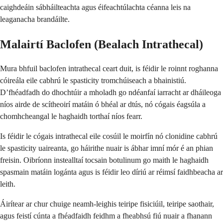
caighdeáin sábháilteachta agus éifeachtúlachta céanna leis na
leaganacha brandáilte.
Malairtí Baclofen (Bealach Intrathecal)
Mura bhfuil baclofen intrathecal ceart duit, is féidir le roinnt roghanna
cóireála eile cabhrú le spasticity tromchúiseach a bhainistiú.
D’fhéadfadh do dhochtúir a mholadh go ndéanfaí iarracht ar dháileoga
níos airde de scítheoirí matáin ó bhéal ar dtús, nó cógais éagsúla a
chomhcheangal le haghaidh torthaí níos fearr.
Is féidir le cógais intrathecal eile cosúil le moirfín nó clonidine cabhrú
le spasticity uaireanta, go háirithe nuair is ábhar imní mór é an phian
freisin. Oibríonn instealltaí tocsain botulinum go maith le haghaidh
spasmain matáin logánta agus is féidir leo díriú ar réimsí faidhbeacha ar
leith.
Áirítear ar chur chuige neamh-leighis teiripe fisiciúil, teiripe saothair,
agus feistí cúnta a fhéadfaidh feidhm a fheabhsú fiú nuair a fhanann