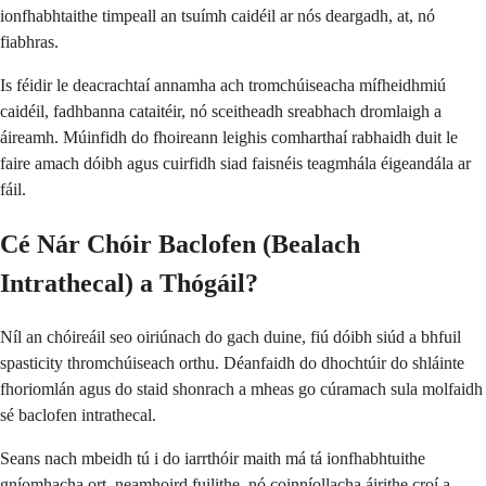
ionfhabhtaithe timpeall an tsuímh caidéil ar nós deargadh, at, nó
fiabhras.
Is féidir le deacrachtaí annamha ach tromchúiseacha mífheidhmiú
caidéil, fadhbanna cataitéir, nó sceitheadh sreabhach dromlaigh a
áireamh. Múinfidh do fhoireann leighis comharthaí rabhaidh duit le
faire amach dóibh agus cuirfidh siad faisnéis teagmhála éigeandála ar
fáil.
Cé Nár Chóir Baclofen (Bealach
Intrathecal) a Thógáil?
Níl an chóireáil seo oiriúnach do gach duine, fiú dóibh siúd a bhfuil
spasticity thromchúiseach orthu. Déanfaidh do dhochtúir do shláinte
fhoriomlán agus do staid shonrach a mheas go cúramach sula molfaidh
sé baclofen intrathecal.
Seans nach mbeidh tú i do iarrthóir maith má tá ionfhabhtuithe
gníomhacha ort, neamhoird fuilithe, nó coinníollacha áirithe croí a