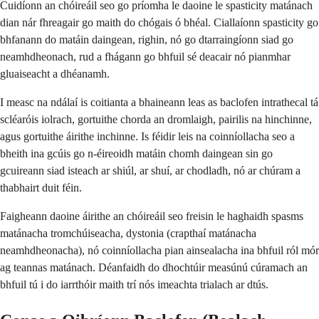
Cuidíonn an chóireáil seo go príomha le daoine le spasticity matánach
dian nár fhreagair go maith do chógais ó bhéal. Ciallaíonn spasticity go
bhfanann do matáin daingean, righin, nó go dtarraingíonn siad go
neamhdheonach, rud a fhágann go bhfuil sé deacair nó pianmhar
gluaiseacht a dhéanamh.
I measc na ndálaí is coitianta a bhaineann leas as baclofen intrathecal tá
scléaróis iolrach, gortuithe chorda an dromlaigh, pairilis na hinchinne,
agus gortuithe áirithe inchinne. Is féidir leis na coinníollacha seo a
bheith ina gcúis go n-éireoidh matáin chomh daingean sin go
gcuireann siad isteach ar shiúl, ar shuí, ar chodladh, nó ar chúram a
thabhairt duit féin.
Faigheann daoine áirithe an chóireáil seo freisin le haghaidh spasms
matánacha tromchúiseacha, dystonia (crapthaí matánacha
neamhdheonacha), nó coinníollacha pian ainsealacha ina bhfuil ról mór
ag teannas matánach. Déanfaidh do dhochtúir measúnú cúramach an
bhfuil tú i do iarrthóir maith trí nós imeachta trialach ar dtús.