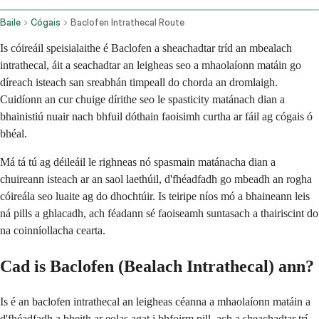
Baile
Cógais
Baclofen Intrathecal Route
Is cóireáil speisialaithe é Baclofen a sheachadtar tríd an mbealach
intrathecal, áit a seachadtar an leigheas seo a mhaolaíonn matáin go
díreach isteach san sreabhán timpeall do chorda an dromlaigh.
Cuidíonn an cur chuige dírithe seo le spasticity matánach dian a
bhainistiú nuair nach bhfuil dóthain faoisimh curtha ar fáil ag cógais ó
bhéal.
Má tá tú ag déileáil le righneas nó spasmain matánacha dian a
chuireann isteach ar an saol laethúil, d'fhéadfadh go mbeadh an rogha
cóireála seo luaite ag do dhochtúir. Is teiripe níos mó a bhaineann leis
ná pills a ghlacadh, ach féadann sé faoiseamh suntasach a thairiscint do
na coinníollacha cearta.
Cad is Baclofen (Bealach Intrathecal) ann?
Is é an baclofen intrathecal an leigheas céanna a mhaolaíonn matáin a
d'fhéadfadh a bheith ar eolas agat i bhfoirm pill, ach a sheachadtar trí