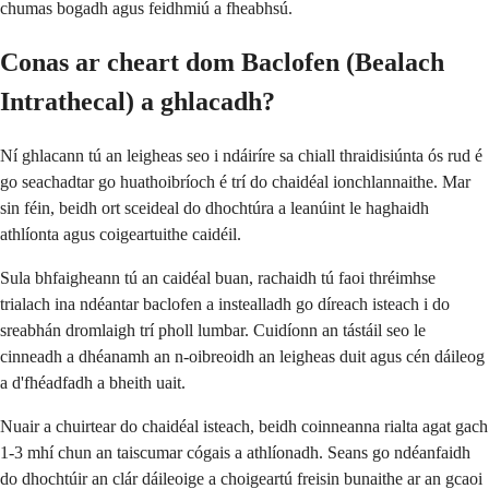
chumas bogadh agus feidhmiú a fheabhsú.
Conas ar cheart dom Baclofen (Bealach
Intrathecal) a ghlacadh?
Ní ghlacann tú an leigheas seo i ndáiríre sa chiall thraidisiúnta ós rud é
go seachadtar go huathoibríoch é trí do chaidéal ionchlannaithe. Mar
sin féin, beidh ort sceideal do dhochtúra a leanúint le haghaidh
athlíonta agus coigeartuithe caidéil.
Sula bhfaigheann tú an caidéal buan, rachaidh tú faoi thréimhse
trialach ina ndéantar baclofen a instealladh go díreach isteach i do
sreabhán dromlaigh trí pholl lumbar. Cuidíonn an tástáil seo le
cinneadh a dhéanamh an n-oibreoidh an leigheas duit agus cén dáileog
a d'fhéadfadh a bheith uait.
Nuair a chuirtear do chaidéal isteach, beidh coinneanna rialta agat gach
1-3 mhí chun an taiscumar cógais a athlíonadh. Seans go ndéanfaidh
do dhochtúir an clár dáileoige a choigeartú freisin bunaithe ar an gcaoi