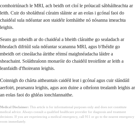
comhoiriúnach le MRI, ach beidh ort cloí le prótacail sábháilteachta ar
leith. Cuir do sholáthraí cúraim sláinte ar an eolas i gcónaí faoi do
chaidéal sula ndéantar aon staidéir íomháithe nó nósanna imeachta
leighis.
Seans go mbeidh ar do chaidéal a bheith cláraithe go sealadach ar
bhealach difriúil sula ndéantar scananna MRI, agus b'fhéidir go
mbeidh ort cineálacha áirithe réimsí maighnéadacha láidre a
sheachaint. Soláthraíonn monaróir do chaidéil treoirlínte ar leith a
leanfaidh d'fhoireann leighis.
Coinnigh do chárta aitheantais caidéil leat i gcónaí agus cuir slándáil
aerfoirt, pearsanra leighis, agus aon duine a oibríonn trealamh leighis ar
an eolas faoi do ghléas ionchlannaithe.
Medical Disclaimer:
This article is for informational purposes only and does not constitute
medical advice. Always consult a qualified healthcare provider for diagnosis and treatment
decisions. If you are experiencing a medical emergency, call 911 or go to the nearest emergency
room immediately.