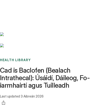
Benchmarks
Stories
FAQ
Sign up / Log in
HEALTH LIBRARY
Cad is Baclofen (Bealach
Intrathecal): Úsáidí, Dáileog, Fo-
iarmhairtí agus Tuilleadh
Last updated
3 Aibreán 2026