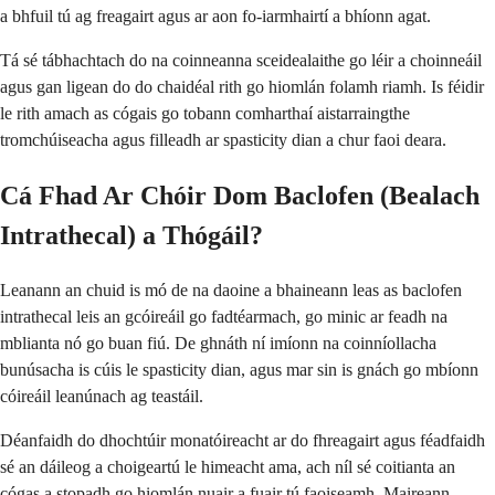
a bhfuil tú ag freagairt agus ar aon fo-iarmhairtí a bhíonn agat.
Tá sé tábhachtach do na coinneanna sceidealaithe go léir a choinneáil
agus gan ligean do do chaidéal rith go hiomlán folamh riamh. Is féidir
le rith amach as cógais go tobann comharthaí aistarraingthe
tromchúiseacha agus filleadh ar spasticity dian a chur faoi deara.
Cá Fhad Ar Chóir Dom Baclofen (Bealach
Intrathecal) a Thógáil?
Leanann an chuid is mó de na daoine a bhaineann leas as baclofen
intrathecal leis an gcóireáil go fadtéarmach, go minic ar feadh na
mblianta nó go buan fiú. De ghnáth ní imíonn na coinníollacha
bunúsacha is cúis le spasticity dian, agus mar sin is gnách go mbíonn
cóireáil leanúnach ag teastáil.
Déanfaidh do dhochtúir monatóireacht ar do fhreagairt agus féadfaidh
sé an dáileog a choigeartú le himeacht ama, ach níl sé coitianta an
cógas a stopadh go hiomlán nuair a fuair tú faoiseamh. Maireann