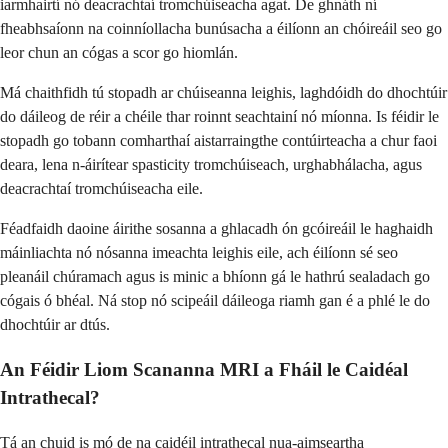
iarmhairtí nó deacrachtaí tromchúiseacha agat. De ghnáth ní
fheabhsaíonn na coinníollacha bunúsacha a éilíonn an chóireáil seo go
leor chun an cógas a scor go hiomlán.
Má chaithfidh tú stopadh ar chúiseanna leighis, laghdóidh do dhochtúir
do dáileog de réir a chéile thar roinnt seachtainí nó míonna. Is féidir le
stopadh go tobann comharthaí aistarraingthe contúirteacha a chur faoi
deara, lena n-áirítear spasticity tromchúiseach, urghabhálacha, agus
deacrachtaí tromchúiseacha eile.
Féadfaidh daoine áirithe sosanna a ghlacadh ón gcóireáil le haghaidh
máinliachta nó nósanna imeachta leighis eile, ach éilíonn sé seo
pleanáil chúramach agus is minic a bhíonn gá le hathrú sealadach go
cógais ó bhéal. Ná stop nó scipeáil dáileoga riamh gan é a phlé le do
dhochtúir ar dtús.
An Féidir Liom Scananna MRI a Fháil le Caidéal
Intrathecal?
Tá an chuid is mó de na caidéil intrathecal nua-aimseartha