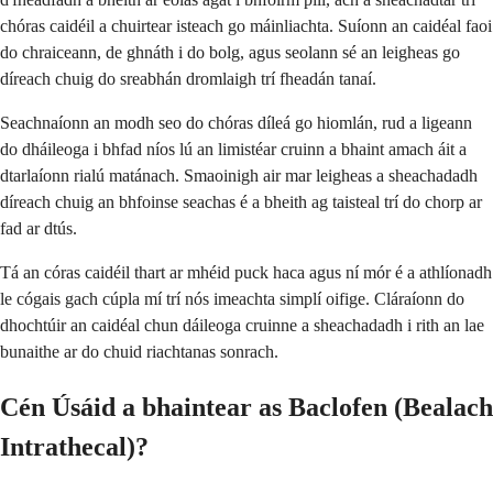
chóras caidéil a chuirtear isteach go máinliachta. Suíonn an caidéal faoi
do chraiceann, de ghnáth i do bolg, agus seolann sé an leigheas go
díreach chuig do sreabhán dromlaigh trí fheadán tanaí.
Seachnaíonn an modh seo do chóras díleá go hiomlán, rud a ligeann
do dháileoga i bhfad níos lú an limistéar cruinn a bhaint amach áit a
dtarlaíonn rialú matánach. Smaoinigh air mar leigheas a sheachadadh
díreach chuig an bhfoinse seachas é a bheith ag taisteal trí do chorp ar
fad ar dtús.
Tá an córas caidéil thart ar mhéid puck haca agus ní mór é a athlíonadh
le cógais gach cúpla mí trí nós imeachta simplí oifige. Cláraíonn do
dhochtúir an caidéal chun dáileoga cruinne a sheachadadh i rith an lae
bunaithe ar do chuid riachtanas sonrach.
Cén Úsáid a bhaintear as Baclofen (Bealach
Intrathecal)?