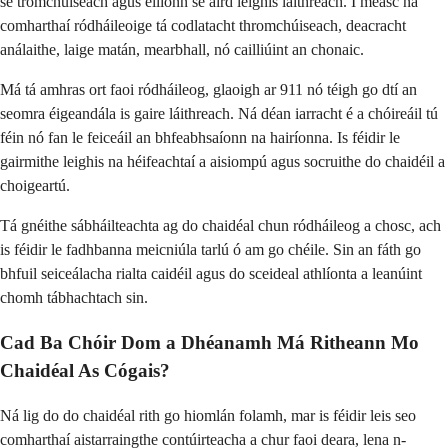
sé tromchúiseach agus éilíonn sé aird leighis láithreach. I measc na
comharthaí ródháileoige tá codlatacht thromchúiseach, deacracht
análaithe, laige matán, mearbhall, nó cailliúint an chonaic.
Má tá amhras ort faoi ródháileog, glaoigh ar 911 nó téigh go dtí an
seomra éigeandála is gaire láithreach. Ná déan iarracht é a chóireáil tú
féin nó fan le feiceáil an bhfeabhsaíonn na hairíonna. Is féidir le
gairmithe leighis na héifeachtaí a aisiompú agus socruithe do chaidéil a
choigeartú.
Tá gnéithe sábháilteachta ag do chaidéal chun ródháileog a chosc, ach
is féidir le fadhbanna meicniúla tarlú ó am go chéile. Sin an fáth go
bhfuil seiceálacha rialta caidéil agus do sceideal athlíonta a leanúint
chomh tábhachtach sin.
Cad Ba Chóir Dom a Dhéanamh Má Ritheann Mo
Chaidéal As Cógais?
Ná lig do do chaidéal rith go hiomlán folamh, mar is féidir leis seo
comharthaí aistarraingthe contúirteacha a chur faoi deara, lena n-