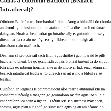
Conas a Oibríonn Baclofen (Bealach
Intrathecal)?
Oibríonn Baclofen trí chomharthaí áirithe néaróg a bhlocáil i do chorda
an dromlaigh a insíonn do na matáin conradh a dhéanamh nó fanacht
daingean. Nuair a sheachadtar go intrathecally é, gníomhaíonn sé go
díreach ar na cosáin néaróg seo ag leibhéal an dromlaigh áit a
dtosaíonn rialú matánach.
Déanann sé seo cóireáil sách láidir agus dírithe i gcomparáid le pills
baclofen ó bhéal. Cé go gcaithfidh cógais ó bhéal taisteal trí do shruth
fola agus go mbíonn tionchar aige ar do chorp ar fad, seachadann an
bealach intrathecal leigheas go díreach san áit is mó a bhfuil sé ag
teastáil.
Cuidíonn an leigheas le cothromaíocht níos fearr a athbhunú idir na
comharthaí néaróg a fhágann go gconraíonn matáin agus iad siúd a
chabhraíonn leo scíth a ligean. Is féidir leis seo stiffness matánach,
spasms, agus pian a laghdú go suntasach agus ag an am céanna do