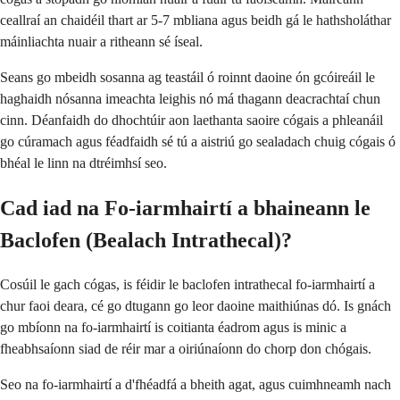
ceallraí an chaidéil thart ar 5-7 mbliana agus beidh gá le hathsholáthar
máinliachta nuair a ritheann sé íseal.
Seans go mbeidh sosanna ag teastáil ó roinnt daoine ón gcóireáil le
haghaidh nósanna imeachta leighis nó má thagann deacrachtaí chun
cinn. Déanfaidh do dhochtúir aon laethanta saoire cógais a phleanáil
go cúramach agus féadfaidh sé tú a aistriú go sealadach chuig cógais ó
bhéal le linn na dtréimhsí seo.
Cad iad na Fo-iarmhairtí a bhaineann le
Baclofen (Bealach Intrathecal)?
Cosúil le gach cógas, is féidir le baclofen intrathecal fo-iarmhairtí a
chur faoi deara, cé go dtugann go leor daoine maithiúnas dó. Is gnách
go mbíonn na fo-iarmhairtí is coitianta éadrom agus is minic a
fheabhsaíonn siad de réir mar a oiriúnaíonn do chorp don chógais.
Seo na fo-iarmhairtí a d'fhéadfá a bheith agat, agus cuimhneamh nach