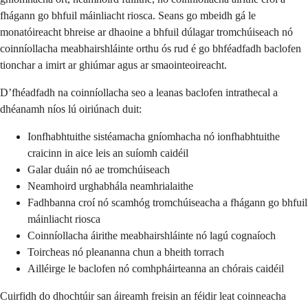
fhágann go bhfuil máinliacht riosca. Seans go mbeidh gá le
monatóireacht bhreise ar dhaoine a bhfuil dúlagar tromchúiseach nó
coinníollacha meabhairshláinte orthu ós rud é go bhféadfadh baclofen
tionchar a imirt ar ghiúmar agus ar smaointeoireacht.
D’fhéadfadh na coinníollacha seo a leanas baclofen intrathecal a
dhéanamh níos lú oiriúnach duit:
Ionfhabhtuithe sistéamacha gníomhacha nó ionfhabhtuithe
craicinn in aice leis an suíomh caidéil
Galar duáin nó ae tromchúiseach
Neamhoird urghabhála neamhrialaithe
Fadhbanna croí nó scamhóg tromchúiseacha a fhágann go bhfuil
máinliacht riosca
Coinníollacha áirithe meabhairshláinte nó lagú cognaíoch
Toircheas nó pleananna chun a bheith torrach
Ailléirge le baclofen nó comhpháirteanna an chórais caidéil
Cuirfidh do dhochtúir san áireamh freisin an féidir leat coinneacha