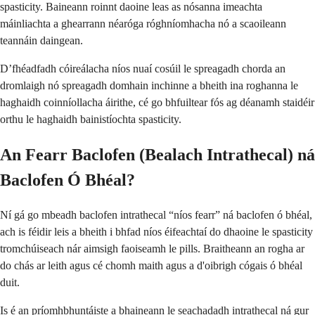
spasticity. Baineann roinnt daoine leas as nósanna imeachta
máinliachta a ghearrann néaróga róghníomhacha nó a scaoileann
teannáin daingean.
D’fhéadfadh cóireálacha níos nuaí cosúil le spreagadh chorda an
dromlaigh nó spreagadh domhain inchinne a bheith ina roghanna le
haghaidh coinníollacha áirithe, cé go bhfuiltear fós ag déanamh staidéir
orthu le haghaidh bainistíochta spasticity.
An Fearr Baclofen (Bealach Intrathecal) ná
Baclofen Ó Bhéal?
Ní gá go mbeadh baclofen intrathecal “níos fearr” ná baclofen ó bhéal,
ach is féidir leis a bheith i bhfad níos éifeachtaí do dhaoine le spasticity
tromchúiseach nár aimsigh faoiseamh le pills. Braitheann an rogha ar
do chás ar leith agus cé chomh maith agus a d'oibrigh cógais ó bhéal
duit.
Is é an príomhbhuntáiste a bhaineann le seachadadh intrathecal ná gur