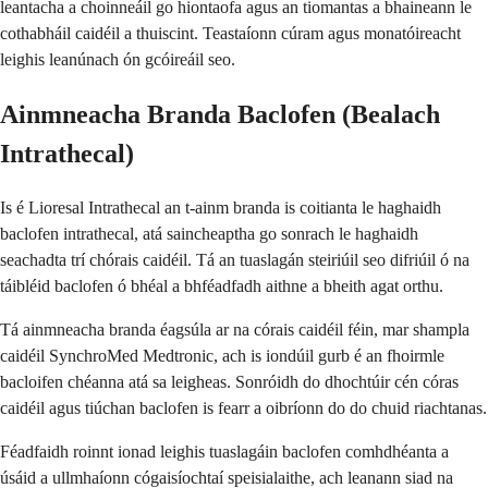
leantacha a choinneáil go hiontaofa agus an tiomantas a bhaineann le
cothabháil caidéil a thuiscint. Teastaíonn cúram agus monatóireacht
leighis leanúnach ón gcóireáil seo.
Ainmneacha Branda Baclofen (Bealach
Intrathecal)
Is é Lioresal Intrathecal an t-ainm branda is coitianta le haghaidh
baclofen intrathecal, atá saincheaptha go sonrach le haghaidh
seachadta trí chórais caidéil. Tá an tuaslagán steiriúil seo difriúil ó na
táibléid baclofen ó bhéal a bhféadfadh aithne a bheith agat orthu.
Tá ainmneacha branda éagsúla ar na córais caidéil féin, mar shampla
caidéil SynchroMed Medtronic, ach is iondúil gurb é an fhoirmle
bacloifen chéanna atá sa leigheas. Sonróidh do dhochtúir cén córas
caidéil agus tiúchan baclofen is fearr a oibríonn do do chuid riachtanas.
Féadfaidh roinnt ionad leighis tuaslagáin baclofen comhdhéanta a
úsáid a ullmhaíonn cógaisíochtaí speisialaithe, ach leanann siad na