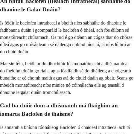
An bhfuil Baclofen (Bealach Intrathecal) sábháilte do
dhaoine le Galar Duáin?
Is féidir le baclofen intrathecal a bheith níos sábháilte do dhaoine le
fadhbanna duáin i gcomparáid le baclofen ó bhéal, ach fós éilíonn sé
monatóireacht chúramach. Ós rud é go dtéann an cógas thar do chóras
díleá agus go n-úsáideann sé dáileoga i bhfad níos lú, tá níos lú brú ar
do chuid duáin.
Mar sin féin, beidh ar do dhochtúir fós monatóireacht a dhéanamh ar
do fheidhm duáin go rialta agus féadfaidh sé do dháileog a choigeartú
bunaithe ar cé chomh maith agus atá do chuid duáin ag obair. Seans go
mbeidh monatóireacht níos minice nó cóireálacha eile ag teastáil ó
dhaoine le galar duáin tromchúiseach.
Cad ba chóir dom a dhéanamh má fhaighim an
iomarca Baclofen de thaisme?
Is annamh a bhíonn ródháileog Baclofen ó chaidéal intrathecal ach tá