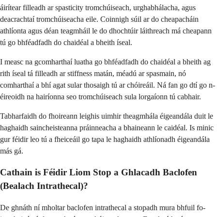
áirítear filleadh ar spasticity tromchúiseach, urghabhálacha, agus
deacrachtaí tromchúiseacha eile. Coinnigh súil ar do cheapacháin
athlíonta agus déan teagmháil le do dhochtúir láithreach má cheapann
tú go bhféadfadh do chaidéal a bheith íseal.
I measc na gcomharthaí luatha go bhféadfadh do chaidéal a bheith ag
rith íseal tá filleadh ar stiffness matán, méadú ar spasmain, nó
comharthaí a bhí agat sular thosaigh tú ar chóireáil. Ná fan go dtí go n-
éireoidh na hairíonna seo tromchúiseach sula lorgaíonn tú cabhair.
Tabharfaidh do fhoireann leighis uimhir theagmhála éigeandála duit le
haghaidh saincheisteanna práinneacha a bhaineann le caidéal. Is minic
gur féidir leo tú a fheiceáil go tapa le haghaidh athlíonadh éigeandála
más gá.
Cathain is Féidir Liom Stop a Ghlacadh Baclofen
(Bealach Intrathecal)?
De ghnáth ní mholtar baclofen intrathecal a stopadh mura bhfuil fo-