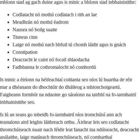
mbíonn siad ag gach duine agus is minic a bhíonn siad inbhainistithe:
Codlatacht nó mothú codlatach i rith an lae
Meadhrán nó mothú éadrom
Nausea nó boilg suaite
Tinneas cinn
Laige nó mothú nach bhfuil tú chomh láidir agus is gnách
Constipation
Deacracht le caint nó focail shlaodacha
Fadhbanna le cothromaíocht nó comhordú
Is minic a éiríonn na héifeachtaí coitianta seo níos lú buartha de réir
mar a dhéanann do dhochtúir do dháileog a mhionchoigeartú.
Faigheann formhór na ndaoine go sáraíonn na tairbhí na fo-iarmhairtí
inbhainistithe seo.
Is lú an seans go mbeidh fo-iarmhairtí níos tromchúisí ann ach
teastaíonn aird leighis láithreach orthu. Áirítear leis seo codlatacht
thromchúiseach nuair nach féidir leat fanacht ina ndúiseacht, deacracht
análaithe, laige matánach thromchúiseach, nó comharthaí