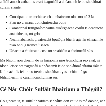
a fháil amach cathain is ceart teagmháil a dhéanamh le do sholáthraí
cúraim sláinte:
Constipation tromchúiseach a mhaireann níos mó ná 3 lá
Pian nó crampaí tromchúiseacha boilg
Comharthaí frithghníomhartha ailléirgeacha cosúil le deacracht
análaithe, at, nó gríos
Neamhábaltacht gluaiseacht bputóg a bheith agat in éineacht le
pian bhoilg tromchúiseach
Urlacan a chuireann cosc ​​ort sreabháin a choinneáil síos
Má bhíonn aon cheann de na hairíonna níos tromchúisí seo agat, ná
bíodh leisce ort teagmháil a dhéanamh le do sholáthraí cúraim sláinte
láithreach. Is féidir leo treoir a sholáthar agus a chinntiú go
bhfaigheann tú cúram iomchuí más gá.
Cé Nár Chóir Sulfáit Bhairiam a Thógáil?
Go ginearálta, tá sulfáit bhairiam sábháilte don chuid is mó daoine, ach