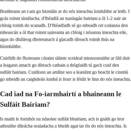
Braitheann an t-am go hiomlán ar do nós imeachta íomháithe ar leith. I
gcás roinnt tástálacha, d'fhéadfá an tuaslagán bairiam a ól 1-2 uair an
chloig roimh do scanadh. D'fhéadfadh sé go mbeadh ort codanna den
mheascán a ól thar roinnt uaireanta an chloig i nósanna imeachta eile,
agus do dháileog dheireanach á glacadh díreach roimh thús na
híomháithe.
Cuirfidh do fhoireann cúraim sláinte sceideal mionsonraithe ar fáil duit
a leagann amach go díreach cathain a thógfaidh tú gach cuid den
sulfáit bairiam. Cuidíonn an amlíne seo a leanúint go beacht le cinntiú
go mbeidh an caighdeán íomhá is fearr is féidir le linn do nós imeachta.
Cad iad na Fo-iarmhairtí a bhaineann le
Sulfáit Bairiam?
Is maith le formhór na ndaoine sulfáit bhairiam, ach is gnáth go leor
athruithe díleácha sealadacha a bheith agat tar éis do nós imeachta. Is