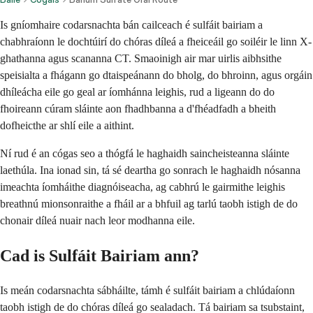
Is gníomhaire codarsnachta bán cailceach é sulfáit bairiam a
chabhraíonn le dochtúirí do chóras díleá a fheiceáil go soiléir le linn X-
ghathanna agus scananna CT. Smaoinigh air mar uirlis aibhsithe
speisialta a fhágann go dtaispeánann do bholg, do bhroinn, agus orgáin
dhíleácha eile go geal ar íomhánna leighis, rud a ligeann do do
fhoireann cúram sláinte aon fhadhbanna a d'fhéadfadh a bheith
dofheicthe ar shlí eile a aithint.
Ní rud é an cógas seo a thógfá le haghaidh saincheisteanna sláinte
laethúla. Ina ionad sin, tá sé deartha go sonrach le haghaidh nósanna
imeachta íomháithe diagnóiseacha, ag cabhrú le gairmithe leighis
breathnú mionsonraithe a fháil ar a bhfuil ag tarlú taobh istigh de do
chonair díleá nuair nach leor modhanna eile.
Cad is Sulfáit Bairiam ann?
Is meán codarsnachta sábháilte, támh é sulfáit bairiam a chlúdaíonn
taobh istigh de do chóras díleá go sealadach. Tá bairiam sa tsubstaint,