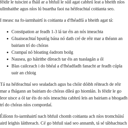
féidir le tuiscint a fháil ar a bhfuil le súil agat cabhrú leat a bheith níos
ullmhaithe agus níos lú buartha faoi na héifeachtaí coitianta seo.
I measc na fo-iarmhairtí is coitianta a d'fhéadfá a bheith agat tá:
Constipation ar feadh 1-3 lá tar éis an nós imeachta
Gluaiseachtaí bputóg bána nó dath cré de réir mar a théann an
bairiam trí do chóras
Crampaí nó bloating éadrom boilg
Nausea, go háirithe díreach tar éis an tuaslagán a ól
Blas cailceach i do bhéal a d'fhéadfadh fanacht ar feadh cúpla
uair an chloig
Tá na héifeachtaí seo sealadach agus ba chóir dóibh réiteach de réir
mar a fhágann an bairiam do chóras díleá go hiomlán. Is féidir le go
leor uisce a ól tar éis do nós imeachta cabhrú leis an bairiam a bhogadh
trí do chóras níos compordaí.
Éilíonn fo-iarmhairtí nach bhfuil chomh coitianta ach níos tromchúisí
aird leighis láithreach. Cé go bhfuil siad seo annamh, tá sé tábhachtach