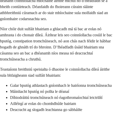
déanann coinníollacha míochaine áirithe míchuí nó d'fhéadfadh sé a
bheith contúirteach. Déanfaidh do fhoireann cúraim sláinte
athbhreithniú cúramach ar do stair mhíochaine sula molfaidh siad an
gníomhaire codarsnachta seo.
Níor chóir duit sulfáit bhairiam a ghlacadh má tá bac ar eolas nó
amhrasta i do chonair díleá. Áirítear leis seo coinníollacha cosúil le bac
bputóg, constipation tromchúiseach, nó aon chás nach féidir le hábhar
bogadh de ghnáth trí do bhroinn. D’fhéadfadh úsáid bhairiam sna
cásanna seo an bac a dhéanamh níos measa nó deacrachtaí
tromchúiseacha a chruthú.
Teastaíonn breithniú speisialta ó dhaoine le coinníollacha díleá áirithe
sula bhfaigheann siad sulfáit bhairiam:
Galar bputóg athlastach gníomhach le hairíonna tromchúiseacha
Máinliacht bputóg nó pollta le déanaí
Díhiodráitiú tromchúiseach nó éagothromaíochtaí leictrilítí
Ailléirgí ar eolas do chomhdhúile bairiam
Deacracht ag slogadh leachtanna go sábháilte