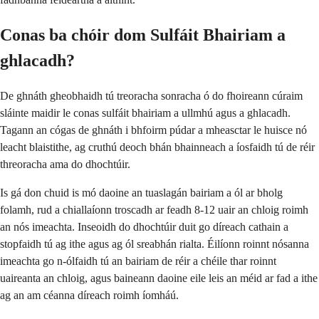
Conas ba chóir dom Sulfáit Bhairiam a
ghlacadh?
De ghnáth gheobhaidh tú treoracha sonracha ó do fhoireann cúraim
sláinte maidir le conas sulfáit bhairiam a ullmhú agus a ghlacadh.
Tagann an cógas de ghnáth i bhfoirm púdar a mheasctar le huisce nó
leacht blaistithe, ag cruthú deoch bhán bhainneach a íosfaidh tú de réir
threoracha ama do dhochtúir.
Is gá don chuid is mó daoine an tuaslagán bairiam a ól ar bholg
folamh, rud a chiallaíonn troscadh ar feadh 8-12 uair an chloig roimh
an nós imeachta. Inseoidh do dhochtúir duit go díreach cathain a
stopfaidh tú ag ithe agus ag ól sreabhán rialta. Éilíonn roinnt nósanna
imeachta go n-ólfaidh tú an bairiam de réir a chéile thar roinnt
uaireanta an chloig, agus baineann daoine eile leis an méid ar fad a ithe
ag an am céanna díreach roimh íomháú.