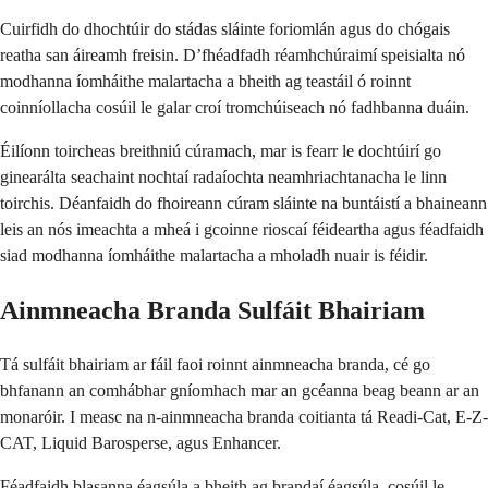
Cuirfidh do dhochtúir do stádas sláinte foriomlán agus do chógais
reatha san áireamh freisin. D’fhéadfadh réamhchúraimí speisialta nó
modhanna íomháithe malartacha a bheith ag teastáil ó roinnt
coinníollacha cosúil le galar croí tromchúiseach nó fadhbanna duáin.
Éilíonn toircheas breithniú cúramach, mar is fearr le dochtúirí go
ginearálta seachaint nochtaí radaíochta neamhriachtanacha le linn
toirchis. Déanfaidh do fhoireann cúram sláinte na buntáistí a bhaineann
leis an nós imeachta a mheá i gcoinne rioscaí féideartha agus féadfaidh
siad modhanna íomháithe malartacha a mholadh nuair is féidir.
Ainmneacha Branda Sulfáit Bhairiam
Tá sulfáit bhairiam ar fáil faoi roinnt ainmneacha branda, cé go
bhfanann an comhábhar gníomhach mar an gcéanna beag beann ar an
monaróir. I measc na n-ainmneacha branda coitianta tá Readi-Cat, E-Z-
CAT, Liquid Barosperse, agus Enhancer.
Féadfaidh blasanna éagsúla a bheith ag brandaí éagsúla, cosúil le