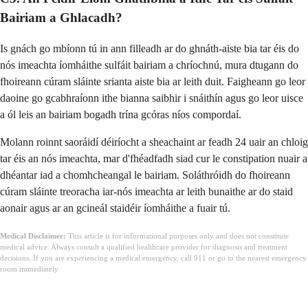
Bairiam a Ghlacadh?
Is gnách go mbíonn tú in ann filleadh ar do ghnáth-aiste bia tar éis do
nós imeachta íomháithe sulfáit bairiam a chríochnú, mura dtugann do
fhoireann cúram sláinte srianta aiste bia ar leith duit. Faigheann go leor
daoine go gcabhraíonn ithe bianna saibhir i snáithín agus go leor uisce
a ól leis an bairiam bogadh trína gcóras níos compordaí.
Molann roinnt saoráidí déiríocht a sheachaint ar feadh 24 uair an chloig
tar éis an nós imeachta, mar d'fhéadfadh siad cur le constipation nuair a
dhéantar iad a chomhcheangal le bairiam. Soláthróidh do fhoireann
cúram sláinte treoracha iar-nós imeachta ar leith bunaithe ar do staid
aonair agus ar an gcineál staidéir íomháithe a fuair tú.
Medical Disclaimer:
This article is for informational purposes only and does not constitute
medical advice. Always consult a qualified healthcare provider for diagnosis and treatment
decisions. If you are experiencing a medical emergency, call 911 or go to the nearest emergency
room immediately.