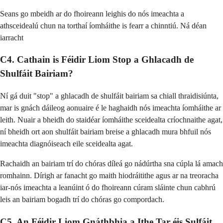
Seans go mbeidh ar do fhoireann leighis do nós imeachta a
athsceidealú chun na torthaí íomháithe is fearr a chinntiú. Ná déan
iarracht
C4. Cathain is Féidir Liom Stop a Ghlacadh de
Shulfáit Bairiam?
Ní gá duit "stop" a ghlacadh de shulfáit bairiam sa chiall thraidisiúnta,
mar is gnách dáileog aonuaire é le haghaidh nós imeachta íomháithe ar
leith. Nuair a bheidh do staidéar íomháithe sceidealta críochnaithe agat,
ní bheidh ort aon shulfáit bairiam breise a ghlacadh mura bhfuil nós
imeachta diagnóiseach eile sceidealta agat.
Rachaidh an bairiam trí do chóras díleá go nádúrtha sna cúpla lá amach
romhainn. Dírigh ar fanacht go maith hiodráitithe agus ar na treoracha
iar-nós imeachta a leanúint ó do fhoireann cúram sláinte chun cabhrú
leis an bairiam bogadh trí do chóras go compordach.
C5. An Féidir Liom Gnáthbhia a Ithe Tar éis Sulfáit