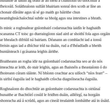
bunaithe ar iaidín ag brath ar an méid a chaithfidh do dhochtúir a
fheiceáil. Soláthraíonn sulfáit bhairiam sonraí den scoth ar líne an
chonair díleáite agus tá sé go maith go háirithe chun
neamhghnáchaíochtaí subtle sa bholg agus sna intestines a bhrath.
Is minic a roghnaítear gníomhairí codarsnachta iaidín le haghaidh
scananna CT toisc go dtarraingíonn siad aird ar shoithí fola agus orgáin
ar bhealach difriúil ná bairiam. Déanann an comhlacht iad a ionsú
freisin agus iad a dhíchur tríd na duáin, rud a d'fhéadfadh a bheith
buntáisteach i gcásanna leighis áirithe.
Braitheann an rogha idir na gníomhairí codarsnachta seo ar do nós
imeachta ar leith, do stair leighis, agus an fhaisnéis a theastaíonn ó do
fhoireann cúram sláinte. Ní bhíonn ceachtar acu uilíoch “níos fearr” –
is uirlisí éagsúla iad le haghaidh críocha diagnóiseacha éagsúla.
Roghnaíonn do dhochtúir an gníomhaire codarsnachta is oiriúnaí
bunaithe ar fhachtóirí cosúil le feidhm duáin, ailléirgí, na horgáin
shonracha atá á scrúdú, agus an cineál trealaimh íomháithe atá in úsáid.