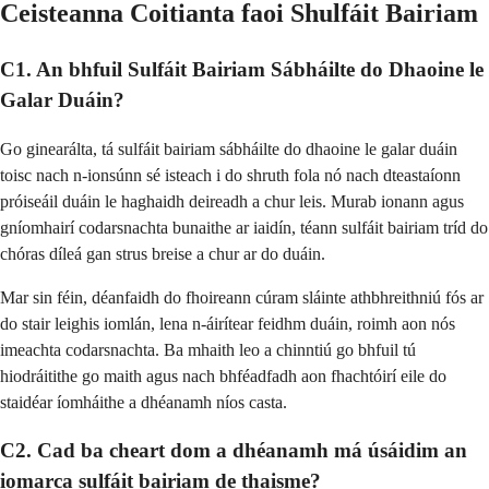
Ceisteanna Coitianta faoi Shulfáit Bairiam
C1. An bhfuil Sulfáit Bairiam Sábháilte do Dhaoine le
Galar Duáin?
Go ginearálta, tá sulfáit bairiam sábháilte do dhaoine le galar duáin
toisc nach n-ionsúnn sé isteach i do shruth fola nó nach dteastaíonn
próiseáil duáin le haghaidh deireadh a chur leis. Murab ionann agus
gníomhairí codarsnachta bunaithe ar iaidín, téann sulfáit bairiam tríd do
chóras díleá gan strus breise a chur ar do duáin.
Mar sin féin, déanfaidh do fhoireann cúram sláinte athbhreithniú fós ar
do stair leighis iomlán, lena n-áirítear feidhm duáin, roimh aon nós
imeachta codarsnachta. Ba mhaith leo a chinntiú go bhfuil tú
hiodráitithe go maith agus nach bhféadfadh aon fhachtóirí eile do
staidéar íomháithe a dhéanamh níos casta.
C2. Cad ba cheart dom a dhéanamh má úsáidim an
iomarca sulfáit bairiam de thaisme?