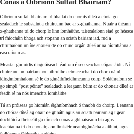
Conas a Oibríonn Sulfáit Bhairiam?
Oibríonn sulfáit bhairiam trí bhallaí do chórais díleá a chóta go
sealadach le substaint a chuireann bac ar x-ghathanna. Nuair a théann
x-ghathanna trí do chorp le linn íomháithe, taistealaíonn siad go héasca
trí fhíocháin bhoga ach stopann an sciath bairiam iad, rud a
chruthaíonn imlíne shoiléir de do chuid orgán díleá ar na híomhánna a
eascraíonn as.
Meastar gur uirlis diagnóiseach éadrom é seo seachas cógas láidir. Ní
chuireann an bairiam aon athruithe ceimiceacha i do chorp ná ní
idirghníomhaíonn sé le do ghnáthfheidhmeanna coirp. Soláthraíonn sé
go simplí “post péinte” sealadach a leagann béim ar do chonair díleá ar
feadh ré na nós imeachta íomháithe.
Tá an próiseas go hiomlán éighníomhach ó thaobh do choirp. Leanann
do chóras díleá ag obair de ghnáth agus an sciath bairiam ag ligean
dochtúirí a fheiceáil go díreach conas a ghluaiseann bia agus
leachtanna trí do chonair, aon limistéir neamhghnácha a aithint, agus
fadhbanna féideartha a aithint.