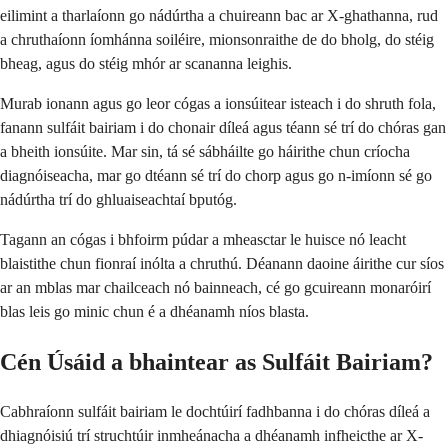
eilimint a tharlaíonn go nádúrtha a chuireann bac ar X-ghathanna, rud
a chruthaíonn íomhánna soiléire, mionsonraithe de do bholg, do stéig
bheag, agus do stéig mhór ar scananna leighis.
Murab ionann agus go leor cógas a ionsúitear isteach i do shruth fola,
fanann sulfáit bairiam i do chonair díleá agus téann sé trí do chóras gan
a bheith ionsúite. Mar sin, tá sé sábháilte go háirithe chun críocha
diagnóiseacha, mar go dtéann sé trí do chorp agus go n-imíonn sé go
nádúrtha trí do ghluaiseachtaí bputóg.
Tagann an cógas i bhfoirm púdar a mheasctar le huisce nó leacht
blaistithe chun fionraí inólta a chruthú. Déanann daoine áirithe cur síos
ar an mblas mar chailceach nó bainneach, cé go gcuireann monaróirí
blas leis go minic chun é a dhéanamh níos blasta.
Cén Úsáid a bhaintear as Sulfáit Bairiam?
Cabhraíonn sulfáit bairiam le dochtúirí fadhbanna i do chóras díleá a
dhiagnóisiú trí struchtúir inmheánacha a dhéanamh infheicthe ar X-