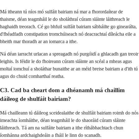
Má itheann tú níos mó sulfáit bairiam ná mar a fhorordaítear de
thaisme, déan teagmháil le do sholáthraí cúram sláinte láithreach le
haghaidh treorach. Cé go bhfuil sulfáit bairiam sábháilte go ginearálta,
d'fhéadfadh constipation tromchúiseach nó deacrachtaí díleácha eile a
bheith mar thoradh ar an iomarca a ithe.
Ná déan iarracht urlacan a spreagadh nó purgóidí a ghlacadh gan treoir
leighis. Is féidir le do fhoireann cúram sláinte an scéal a mheas agus
moltaí iomchuí a sholáthar bunaithe ar an méid breise bairiam a d'ith tú
agus do chuid comharthaí reatha.
C3. Cad ba cheart dom a dhéanamh má chaillim
dáileog de shulfáit bairiam?
Má chailleann tú dáileog sceidealaithe de shulfáit bairiam roimh do nós
imeachta íomháithe, déan teagmháil le do shaoráid cúram sláinte
láithreach. Tá am na sulfáite bairiam a ithe ríthábhachtach chun
íomhánna ardchaighdeáin a fháil le linn do scanadh.