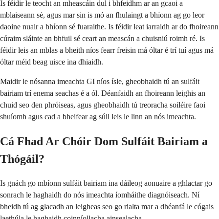
Is féidir le teocht an mheascáin dul i bhfeidhm ar an gcaoi a
mblaiseann sé, agus mar sin is mó an fhulaingt a bhíonn ag go leor
daoine nuair a bhíonn sé fuaraithe. Is féidir leat iarraidh ar do fhoireann
cúraim sláinte an bhfuil sé ceart an meascán a chuisniú roimh ré. Is
féidir leis an mblas a bheith níos fearr freisin má óltar é trí tuí agus má
óltar méid beag uisce ina dhiaidh.
Maidir le nósanna imeachta GI níos ísle, gheobhaidh tú an sulfáit
bairiam trí enema seachas é a ól. Déanfaidh an fhoireann leighis an
chuid seo den phróiseas, agus gheobhaidh tú treoracha soiléire faoi
shuíomh agus cad a bheifear ag súil leis le linn an nós imeachta.
Cá Fhad Ar Chóir Dom Sulfáit Bairiam a
Thógáil?
Is gnách go mbíonn sulfáit bairiam ina dáileog aonuaire a ghlactar go
sonrach le haghaidh do nós imeachta íomháithe diagnóiseach. Ní
bheidh tú ag glacadh an leigheas seo go rialta mar a dhéanfá le cógais
laethúla le haghaidh coinníollacha ainsealacha.