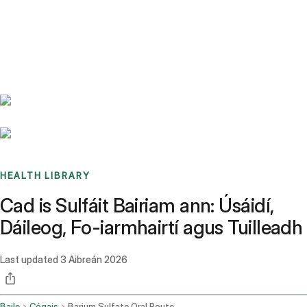
Benchmarks
Stories
FAQ
Sign up / Log in
HEALTH LIBRARY
Cad is Sulfáit Bairiam ann: Úsáidí,
Dáileog, Fo-iarmhairtí agus Tuilleadh
Last updated
3 Aibreán 2026
Baile
Cógais
Barium Sulfate Oral Route