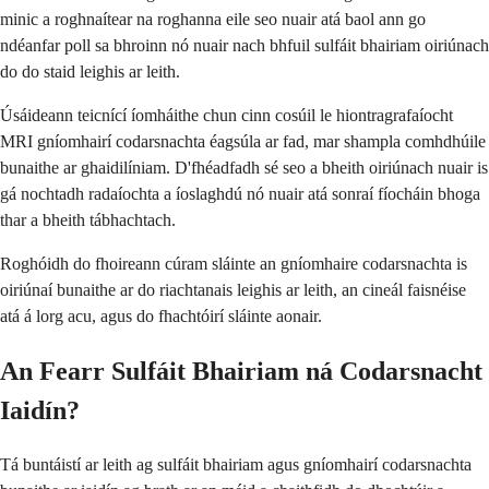
minic a roghnaítear na roghanna eile seo nuair atá baol ann go
ndéanfar poll sa bhroinn nó nuair nach bhfuil sulfáit bhairiam oiriúnach
do do staid leighis ar leith.
Úsáideann teicnící íomháithe chun cinn cosúil le hiontragrafaíocht
MRI gníomhairí codarsnachta éagsúla ar fad, mar shampla comhdhúile
bunaithe ar ghaidilíniam. D'fhéadfadh sé seo a bheith oiriúnach nuair is
gá nochtadh radaíochta a íoslaghdú nó nuair atá sonraí fíocháin bhoga
thar a bheith tábhachtach.
Roghóidh do fhoireann cúram sláinte an gníomhaire codarsnachta is
oiriúnaí bunaithe ar do riachtanais leighis ar leith, an cineál faisnéise
atá á lorg acu, agus do fhachtóirí sláinte aonair.
An Fearr Sulfáit Bhairiam ná Codarsnacht
Iaidín?
Tá buntáistí ar leith ag sulfáit bhairiam agus gníomhairí codarsnachta