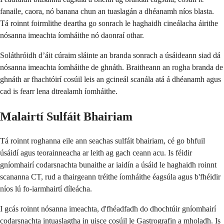
fanaile, caora, nó banana chun an tuaslagán a dhéanamh níos blasta.
Tá roinnt foirmlithe deartha go sonrach le haghaidh cineálacha áirithe
nósanna imeachta íomháithe nó daonraí othar.
Soláthróidh d’áit cúraim sláinte an branda sonrach a úsáideann siad dá
nósanna imeachta íomháithe de ghnáth. Braitheann an rogha branda de
ghnáth ar fhachtóirí cosúil leis an gcineál scanála atá á dhéanamh agus
cad is fearr lena dtrealamh íomháithe.
Malairtí Sulfáit Bhairiam
Tá roinnt roghanna eile ann seachas sulfáit bhairiam, cé go bhfuil
úsáidí agus teorainneacha ar leith ag gach ceann acu. Is féidir
gníomhairí codarsnachta bunaithe ar iaidín a úsáid le haghaidh roinnt
scananna CT, rud a thairgeann tréithe íomháithe éagsúla agus b'fhéidir
níos lú fo-iarmhairtí díleácha.
I gcás roinnt nósanna imeachta, d'fhéadfadh do dhochtúir gníomhairí
codarsnachta intuaslagtha in uisce cosúil le Gastrografin a mholadh. Is