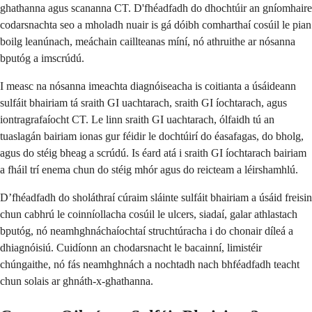
ghathanna agus scananna CT. D'fhéadfadh do dhochtúir an gníomhaire
codarsnachta seo a mholadh nuair is gá dóibh comharthaí cosúil le pian
boilg leanúnach, meáchain caillteanas míní, nó athruithe ar nósanna
bputóg a imscrúdú.
I measc na nósanna imeachta diagnóiseacha is coitianta a úsáideann
sulfáit bhairiam tá sraith GI uachtarach, sraith GI íochtarach, agus
iontragrafaíocht CT. Le linn sraith GI uachtarach, ólfaidh tú an
tuaslagán bairiam ionas gur féidir le dochtúirí do éasafagas, do bholg,
agus do stéig bheag a scrúdú. Is éard atá i sraith GI íochtarach bairiam
a fháil trí enema chun do stéig mhór agus do reicteam a léirshamhlú.
D’fhéadfadh do sholáthraí cúraim sláinte sulfáit bhairiam a úsáid freisin
chun cabhrú le coinníollacha cosúil le ulcers, siadaí, galar athlastach
bputóg, nó neamhghnáchaíochtaí struchtúracha i do chonair díleá a
dhiagnóisiú. Cuidíonn an chodarsnacht le bacainní, limistéir
chúngaithe, nó fás neamhghnách a nochtadh nach bhféadfadh teacht
chun solais ar ghnáth-x-ghathanna.