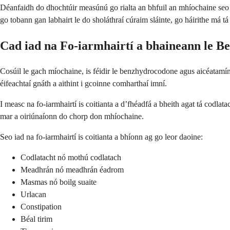
Déanfaidh do dhochtúir measúnú go rialta an bhfuil an mhíochaine seo u
go tobann gan labhairt le do sholáthraí cúraim sláinte, go háirithe má tá
Cad iad na Fo-iarmhairtí a bhaineann le B
Cosúil le gach míochaine, is féidir le benzhydrocodone agus aicéatamínife
éifeachtaí gnáth a aithint i gcoinne comharthaí imní.
I measc na fo-iarmhairtí is coitianta a d’fhéadfá a bheith agat tá codl
mar a oiriúnaíonn do chorp don mhíochaine.
Seo iad na fo-iarmhairtí is coitianta a bhíonn ag go leor daoine:
Codlatacht nó mothú codlatach
Meadhrán nó meadhrán éadrom
Masmas nó boilg suaite
Urlacan
Constipation
Béal tirim