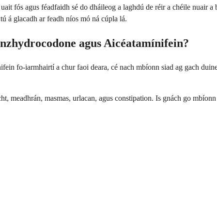
ait fós agus féadfaidh sé do dháileog a laghdú de réir a chéile nuair 
 tú á glacadh ar feadh níos mó ná cúpla lá.
enzhydrocodone agus Aicéatamínifein?
in fo-iarmhairtí a chur faoi deara, cé nach mbíonn siad ag gach duine. Is 
atacht, meadhrán, masmas, urlacan, agus constipation. Is gnách go mbíonn