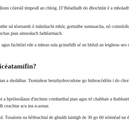
líonn cóireáil timpeall an chloig. D’fhéadfadh do dhochtúir é a mholadh 
ithe ná téarnamh ó máinliacht mhór, gortuithe suntasacha, nó coinníolla
eachas pian ainsealach fadtéarmach.
, agus fachtóirí eile a mheas sula gcinnfidh sé an bhfuil an leigheas seo
icéatamífin?
an a sholáthar. Tiontaítear benzhydrocodone go hidreacódóin i do chorp
aoi a bpróiseálann d'inchinn comharthaí pian agus trí chabhair a thabhair
h ceachtar acu ina n-aonar.
id. Tosaíonn na héifeachtaí de ghnáth laistigh de 30 go 60 nóiméad tar é