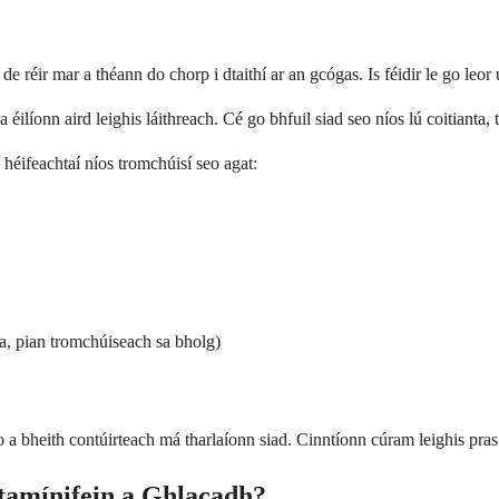
e réir mar a théann do chorp i dtaithí ar an gcógas. Is féidir le go leor u
ilíonn aird leighis láithreach. Cé go bhfuil siad seo níos lú coitianta, t
héifeachtaí níos tromchúisí seo agat:
a, pian tromchúiseach sa bholg)
o a bheith contúirteach má tharlaíonn siad. Cinntíonn cúram leighis pra
tamínifein a Ghlacadh?