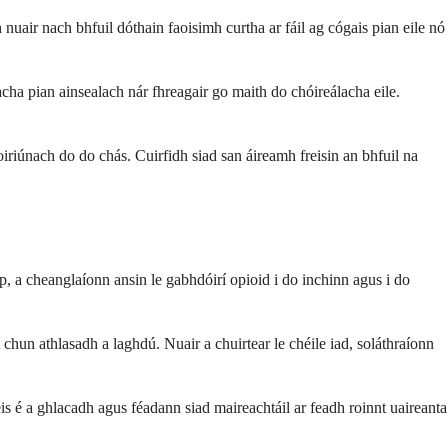
nuair nach bhfuil dóthain faoisimh curtha ar fáil ag cógais pian eile nó
cha pian ainsealach nár fhreagair go maith do chóireálacha eile.
 oiriúnach do do chás. Cuirfidh siad san áireamh freisin an bhfuil na
, a cheanglaíonn ansin le gabhdóirí opioid i do inchinn agus i do
t chun athlasadh a laghdú. Nuair a chuirtear le chéile iad, soláthraíonn
is é a ghlacadh agus féadann siad maireachtáil ar feadh roinnt uaireanta