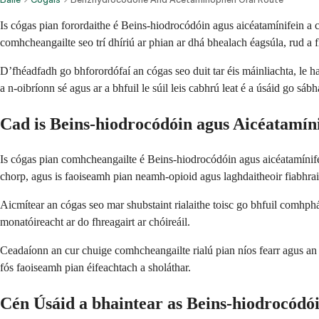
Is cógas pian forordaithe é Beins-hiodrocódóin agus aicéatamínifein 
comhcheangailte seo trí dhíriú ar phian ar dhá bhealach éagsúla, rud a
D’fhéadfadh go bhforordófaí an cógas seo duit tar éis máinliachta, le hag
a n-oibríonn sé agus ar a bhfuil le súil leis cabhrú leat é a úsáid go sáb
Cad is Beins-hiodrocódóin agus Aicéatamín
Is cógas pian comhcheangailte é Beins-hiodrocódóin agus aicéatamínife
chorp, agus is faoiseamh pian neamh-opioid agus laghdaitheoir fiabhrai
Aicmítear an cógas seo mar shubstaint rialaithe toisc go bhfuil comhph
monatóireacht ar do fhreagairt ar chóireáil.
Ceadaíonn an cur chuige comhcheangailte rialú pian níos fearr agus an m
fós faoiseamh pian éifeachtach a sholáthar.
Cén Úsáid a bhaintear as Beins-hiodrocódó