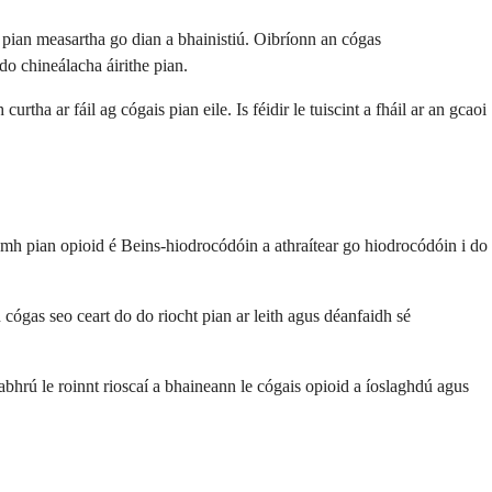
pian measartha go dian a bhainistiú. Oibríonn an cógas
do chineálacha áirithe pian.
tha ar fáil ag cógais pian eile. Is féidir le tuiscint a fháil ar an gcaoi
mh pian opioid é Beins-hiodrocódóin a athraítear go hiodrocódóin i do
ógas seo ceart do do riocht pian ar leith agus déanfaidh sé
abhrú le roinnt rioscaí a bhaineann le cógais opioid a íoslaghdú agus