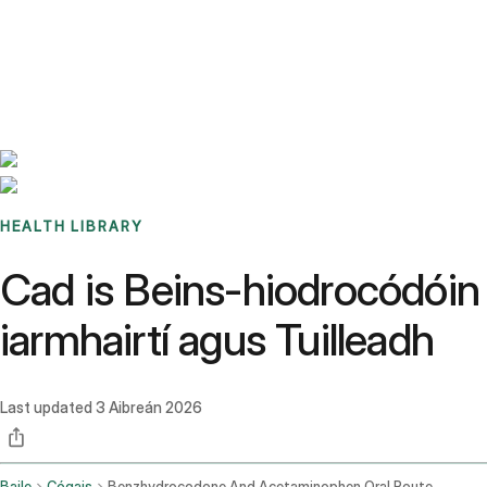
Benchmarks
Stories
FAQ
Sign up / Log in
HEALTH LIBRARY
Cad is Beins-hiodrocódóin 
iarmhairtí agus Tuilleadh
Last updated
3 Aibreán 2026
Baile
Cógais
Benzhydrocodone And Acetaminophen Oral Route