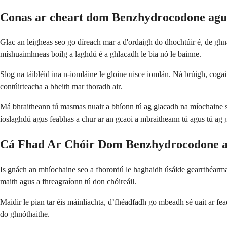
Conas ar cheart dom Benzhydrocodone agus
Glac an leigheas seo go díreach mar a d'ordaigh do dhochtúir é, de ghnát
míshuaimhneas boilg a laghdú é a ghlacadh le bia nó le bainne.
Slog na táibléid ina n-iomláine le gloine uisce iomlán. Ná brúigh, cogain
contúirteacha a bheith mar thoradh air.
Má bhraitheann tú masmas nuair a bhíonn tú ag glacadh na míochaine seo, b
íoslaghdú agus feabhas a chur ar an gcaoi a mbraitheann tú agus tú ag
Cá Fhad Ar Chóir Dom Benzhydrocodone ag
Is gnách an mhíochaine seo a fhorordú le haghaidh úsáide gearrthéarma
maith agus a fhreagraíonn tú don chóireáil.
Maidir le pian tar éis máinliachta, d’fhéadfadh go mbeadh sé uait ar fe
do ghnóthaithe.