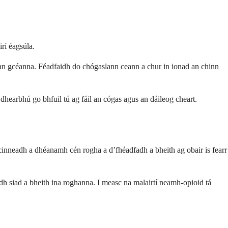
rí éagsúla.
an gcéanna. Féadfaidh do chógaslann ceann a chur in ionad an chinn
a dhearbhú go bhfuil tú ag fáil an cógas agus an dáileog cheart.
e cinneadh a dhéanamh cén rogha a d’fhéadfadh a bheith ag obair is fearr
dh siad a bheith ina roghanna. I measc na malairtí neamh-opioid tá