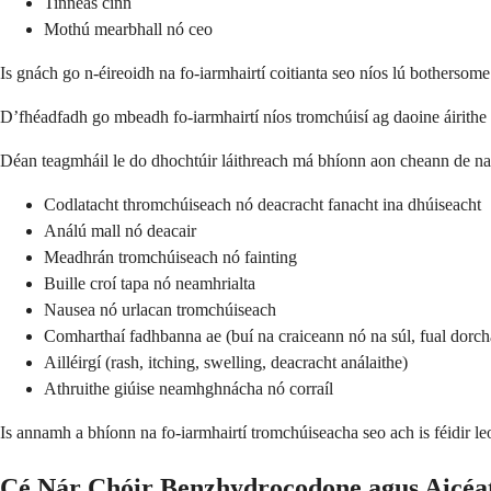
Tinneas cinn
Mothú mearbhall nó ceo
Is gnách go n-éireoidh na fo-iarmhairtí coitianta seo níos lú bothersome d
D’fhéadfadh go mbeadh fo-iarmhairtí níos tromchúisí ag daoine áirithe a é
Déan teagmháil le do dhochtúir láithreach má bhíonn aon cheann de na 
Codlatacht thromchúiseach nó deacracht fanacht ina dhúiseacht
Análú mall nó deacair
Meadhrán tromchúiseach nó fainting
Buille croí tapa nó neamhrialta
Nausea nó urlacan tromchúiseach
Comharthaí fadhbanna ae (buí na craiceann nó na súl, fual dorch
Ailléirgí (rash, itching, swelling, deacracht análaithe)
Athruithe giúise neamhghnácha nó corraíl
Is annamh a bhíonn na fo-iarmhairtí tromchúiseacha seo ach is féidir le
Cé Nár Chóir Benzhydrocodone agus Aicéa