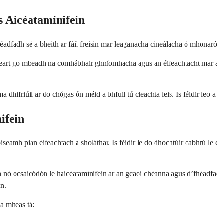
 Aicéatamínifein
adfadh sé a bheith ar fáil freisin mar leaganacha cineálacha ó mhonarói
cheart go mbeadh na comhábhair ghníomhacha agus an éifeachtacht mar 
 dhifriúil ar do chógas ón méid a bhfuil tú cleachta leis. Is féidir leo 
ifein
oiseamh pian éifeachtach a sholáthar. Is féidir le do dhochtúir cabhrú l
in nó ocsaicódón le haicéatamínifein ar an gcaoi chéanna agus d’fhéadfa
an.
 a mheas tá: