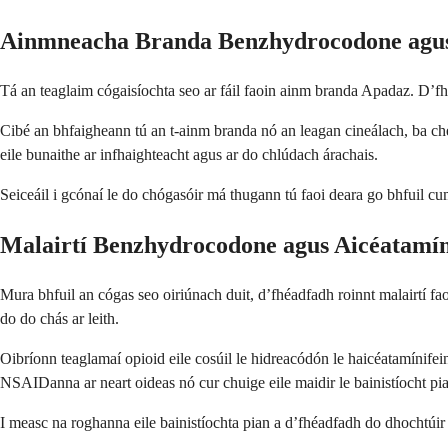
Ainmneacha Branda Benzhydrocodone agus
Tá an teaglaim cógaisíochta seo ar fáil faoin ainm branda Apadaz. D’fhé
Cibé an bhfaigheann tú an t-ainm branda nó an leagan cineálach, ba 
eile bunaithe ar infhaighteacht agus ar do chlúdach árachais.
Seiceáil i gcónaí le do chógasóir má thugann tú faoi deara go bhfuil cuma
Malairtí Benzhydrocodone agus Aicéatamín
Mura bhfuil an cógas seo oiriúnach duit, d’fhéadfadh roinnt malairtí fa
do do chás ar leith.
Oibríonn teaglamaí opioid eile cosúil le hidreacódón le haicéatamínife
NSAIDanna ar neart oideas nó cur chuige eile maidir le bainistíocht pi
I measc na roghanna eile bainistíochta pian a d’fhéadfadh do dhochtúir