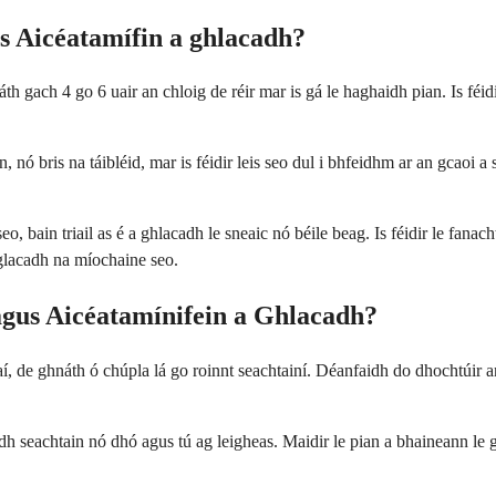
 Aicéatamífin a ghlacadh?
h gach 4 go 6 uair an chloig de réir mar is gá le haghaidh pian. Is féidi
, nó bris na táibléid, mar is féidir leis seo dul i bhfeidhm ar an gcaoi a
ain triail as é a ghlacadh le sneaic nó béile beag. Is féidir le fanacht 
 glacadh na míochaine seo.
us Aicéatamínifein a Ghlacadh?
í, de ghnáth ó chúpla lá go roinnt seachtainí. Déanfaidh do dhochtúir 
adh seachtain nó dhó agus tú ag leigheas. Maidir le pian a bhaineann le 