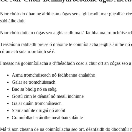
Níor chóir do dhaoine áirithe an cógas seo a ghlacadh mar gheall ar rio
sábháilte duit.
Níor chóir duit an cógas seo a ghlacadh má tá fadhbanna tromchúiseacha
Teastaíonn rabhadh breise ó dhaoine le coinníollacha leighis áirithe n
cúramach sula n-ordóidh sé é.
I measc na gcoinníollacha a d’fhéadfadh cosc a chur ort an cógas seo a
Asma tromchúiseach nó fadhbanna análaithe
Galar ae tromchúiseach
Bac sa bholg nó sa stéig
Gortú cinn le déanaí nó meall inchinne
Galar duáin tromchúiseach
Stair andúile drugaí nó alcóil
Coinníollacha áirithe meabhairshláinte
Má tá aon cheann de na coinníollacha seo ort, déanfaidh do dhochtúir ro