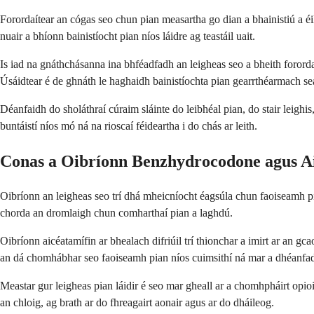
Forordaítear an cógas seo chun pian measartha go dian a bhainistiú a éi
nuair a bhíonn bainistíocht pian níos láidre ag teastáil uait.
Is iad na gnáthchásanna ina bhféadfadh an leigheas seo a bheith fororda
Úsáidtear é de ghnáth le haghaidh bainistíochta pian gearrthéarmach s
Déanfaidh do sholáthraí cúraim sláinte do leibhéal pian, do stair leighis
buntáistí níos mó ná na rioscaí féideartha i do chás ar leith.
Conas a Oibríonn Benzhydrocodone agus A
Oibríonn an leigheas seo trí dhá mheicníocht éagsúla chun faoiseamh pi
chorda an dromlaigh chun comharthaí pian a laghdú.
Oibríonn aicéatamífin ar bhealach difriúil trí thionchar a imirt ar an gc
an dá chomhábhar seo faoiseamh pian níos cuimsithí ná mar a dhéanfad
Meastar gur leigheas pian láidir é seo mar gheall ar a chomhpháirt opio
an chloig, ag brath ar do fhreagairt aonair agus ar do dháileog.