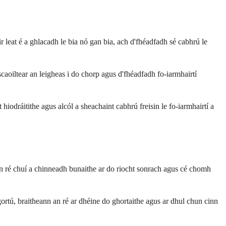
r leat é a ghlacadh le bia nó gan bia, ach d'fhéadfadh sé cabhrú le
 scaoiltear an leigheas i do chorp agus d'fhéadfadh fo-iarmhairtí
hiodráitithe agus alcól a sheachaint cabhrú freisin le fo-iarmhairtí a
an ré chuí a chinneadh bunaithe ar do riocht sonrach agus cé chomh
gortú, braitheann an ré ar dhéine do ghortaithe agus ar dhul chun cinn