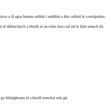
isce a ól agus bianna saibhir i snáithín a ithe cabhrú le constipation.
á sé tábhachtach a bheith ar an eolas faoi cad atá le faire amach dó.
s go bhfaigheann tú cóireáil iomchuí más gá.