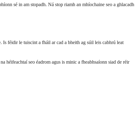
a bhíonn sé in am stopadh. Ná stop riamh an mhíochaine seo a ghlacadh
féidir le tuiscint a fháil ar cad a bheith ag súil leis cabhrú leat
 na héifeachtaí seo éadrom agus is minic a fheabhsaíonn siad de réir