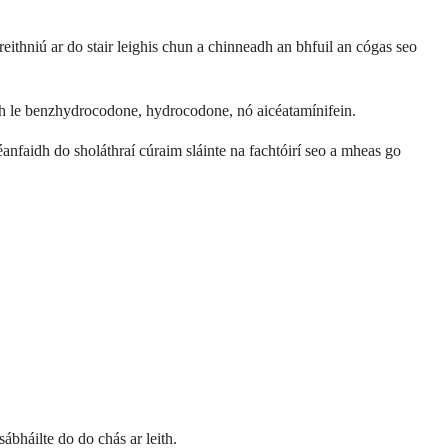
eithniú ar do stair leighis chun a chinneadh an bhfuil an cógas seo
ach le benzhydrocodone, hydrocodone, nó aicéatamínifein.
anfaidh do sholáthraí cúraim sláinte na fachtóirí seo a mheas go
ábháilte do do chás ar leith.