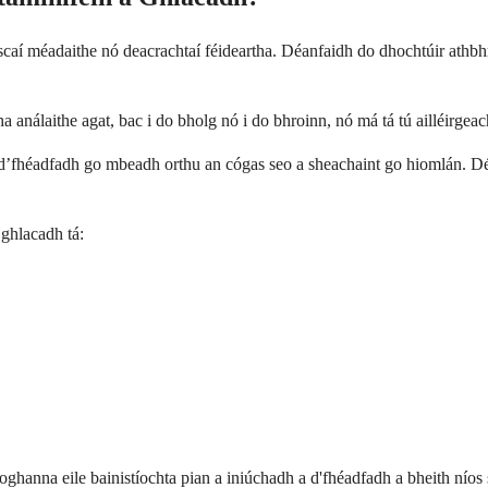
scaí méadaithe nó deacrachtaí féideartha. Déanfaidh do dhochtúir athbhr
 análaithe agat, bac i do bholg nó i do bhroinn, nó má tá tú ailléirge
ó d’fhéadfadh go mbeadh orthu an cógas seo a sheachaint go hiomlán. Dé
 ghlacadh tá:
ghanna eile bainistíochta pian a iniúchadh a d'fhéadfadh a bheith níos s