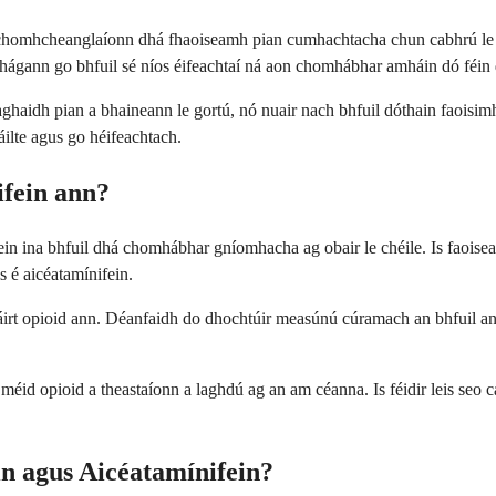
a chomhcheanglaíonn dhá fhaoiseamh pian cumhachtacha chun cabhrú le 
 fhágann go bhfuil sé níos éifeachtaí ná aon chomhábhar amháin dó féin 
haidh pian a bhaineann le gortú, nó nuair nach bhfuil dóthain faoisimh cur
háilte agus go héifeachtach.
ifein ann?
in ina bhfuil dhá chomhábhar gníomhacha ag obair le chéile. Is faoisea
s é aicéatamínifein.
áirt opioid ann. Déanfaidh do dhochtúir measúnú cúramach an bhfuil an c
éid opioid a theastaíonn a laghdú ag an am céanna. Is féidir leis seo c
in agus Aicéatamínifein?