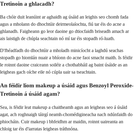
Tretinoin a ghlacadh?
Ba chóir duit leanúint ar aghaidh ag úsáid an leighis seo chomh fada
agus a mholann do dhochtúir deirmeolaíochta, fiú tar éis do acne a
ghlanadh. Faigheann go leor daoine go dtiocfaidh briseadh amach ar
ais laistigh de chúpla seachtain nó mí tar éis stopadh ró-luath.
D'fhéadfadh do dhochtúir a mholadh minicíocht a laghdú seachas
stopadh go hiomlán nuair a bhíonn do acne faoi smacht maith. Is féidir
le roinnt daoine craiceann soiléir a chothabháil ag baint úsáide as an
leigheas gach oíche eile nó cúpla uair sa tseachtain.
An féidir liom makeup a úsáid agus Benzoyl Peroxide-
Tretinoin á úsáid agam?
Sea, is féidir leat makeup a chaitheamh agus an leigheas seo á úsáid
agat, ach roghnaigh táirgí neamh-chomédigineacha nach ndúnfaidh do
phiocháin. Cuir makeup i bhfeidhm ar maidin, roinnt uaireanta an
chloig tar éis d'iarratas leigheas tráthnóna.