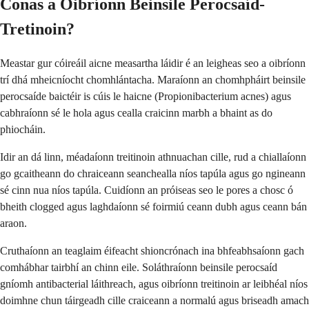
Conas a Oibríonn Beinsile Perocsaíd-
Tretinoin?
Meastar gur cóireáil aicne measartha láidir é an leigheas seo a oibríonn
trí dhá mheicníocht chomhlántacha. Maraíonn an chomhpháirt beinsile
perocsaíde baictéir is cúis le haicne (Propionibacterium acnes) agus
cabhraíonn sé le hola agus cealla craicinn marbh a bhaint as do
phiocháin.
Idir an dá linn, méadaíonn treitinoin athnuachan cille, rud a chiallaíonn
go gcaitheann do chraiceann seanchealla níos tapúla agus go ngineann
sé cinn nua níos tapúla. Cuidíonn an próiseas seo le pores a chosc ó
bheith clogged agus laghdaíonn sé foirmiú ceann dubh agus ceann bán
araon.
Cruthaíonn an teaglaim éifeacht shioncrónach ina bhfeabhsaíonn gach
comhábhar tairbhí an chinn eile. Soláthraíonn beinsile perocsaíd
gníomh antibacterial láithreach, agus oibríonn treitinoin ar leibhéal níos
doimhne chun táirgeadh cille craiceann a normalú agus briseadh amach