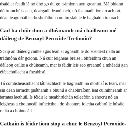
úsáid ar feadh lá nó dhó go dtí go n-imíonn aon greannú. Má bhíonn
dó tromchúiseach, deargadh leanúnach, nó feannadh iomarcach ort,
déan teagmháil le do sholáthraí cúraim sláinte le haghaidh treorach.
Cad ba chóir dom a dhéanamh má chailleann mé
dáileog de Benzoyl Peroxide-Tretinoin?
Scaip an dáileog caillte agus lean ar aghaidh le do sceideal rialta an
tráthnóna dár gcionn. Ná cuir leigheas breise i bhfeidhm chun an
dáileog caillte a chúiteamh, mar is féidir leis seo greannú a mhéadú gan
éifeachtúlacht a fheabhsú.
Tá comhsheasmhacht tábhachtach le haghaidh na dtorthaí is fearr, mar
sin déan iarracht gnáthamh a bhunú a chabhraíonn leat cuimhneamh ar
iarratas laethúil. Is féidir le meabhrúchán teileafóin a shocrú nó an
leigheas a choinneáil infheicthe i do sheomra folctha cabhrú le húsáid
rialta a choinneáil.
Cathain is féidir liom stop a chur le Benzoyl Peroxide-