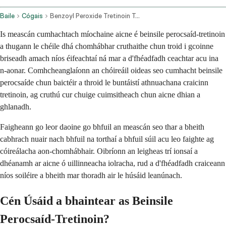
Baile
Cógais
Benzoyl Peroxide Tretinoin Topical Application Route
Is meascán cumhachtach míochaine aicne é beinsile perocsaíd-tretinoin
a thugann le chéile dhá chomhábhar cruthaithe chun troid i gcoinne
briseadh amach níos éifeachtaí ná mar a d'fhéadfadh ceachtar acu ina
n-aonar. Comhcheanglaíonn an chóireáil oideas seo cumhacht beinsile
perocsaíde chun baictéir a throid le buntáistí athnuachana craicinn
tretinoin, ag cruthú cur chuige cuimsitheach chun aicne dhian a
ghlanadh.
Faigheann go leor daoine go bhfuil an meascán seo thar a bheith
cabhrach nuair nach bhfuil na torthaí a bhfuil súil acu leo faighte ag
cóireálacha aon-chomhábhair. Oibríonn an leigheas trí ionsaí a
dhéanamh ar aicne ó uillinneacha iolracha, rud a d'fhéadfadh craiceann
níos soiléire a bheith mar thoradh air le húsáid leanúnach.
Cén Úsáid a bhaintear as Beinsile
Perocsaíd-Tretinoin?