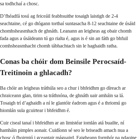
sa todhchaí a chosc.
D’fhéadfá tosú ag feiceáil feabhsuithe tosaigh laistigh de 2-4
seachtaine, cé go dtógann torthaí suntasacha 8-12 seachtaine de úsáid
chomhsheasmhach de ghnáth. Leanann an leigheas ag obair chomh
fada agus a úsáideann tú go rialta é, agus is é sin an fáth go bhfuil
comhsheasmhacht chomh tábhachtach sin le haghaidh ratha.
Conas ba chóir dom Beinsile Perocsaíd-
Treitinoin a ghlacadh?
Ba chóir an leigheas tráthúla seo a chur i bhfeidhm go díreach ar
chraiceann glan, tirim sa tráthnóna, de ghnáth uair amháin sa lá.
Tosaigh trí d’aghaidh a ní le glantóir éadrom agus é a thriomú go
hiomlán sula gcuirtear i bhfeidhm é.
Cuir ciseal tanaí i bhfeidhm ar an limistéar iomlán atá buailte, ní
hamháin pimples aonair. Cuidíonn sé seo le briseadh amach nua a
chosc ó fhoirmiú i gceantair máguaird. Faigheann formhór na ndaoine