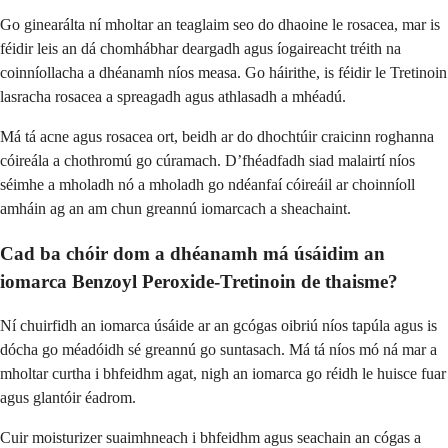
Go ginearálta ní mholtar an teaglaim seo do dhaoine le rosacea, mar is
féidir leis an dá chomhábhar deargadh agus íogaireacht tréith na
coinníollacha a dhéanamh níos measa. Go háirithe, is féidir le Tretinoin
lasracha rosacea a spreagadh agus athlasadh a mhéadú.
Má tá acne agus rosacea ort, beidh ar do dhochtúir craicinn roghanna
cóireála a chothromú go cúramach. D’fhéadfadh siad malairtí níos
séimhe a mholadh nó a mholadh go ndéanfaí cóireáil ar choinníoll
amháin ag an am chun greannú iomarcach a sheachaint.
Cad ba chóir dom a dhéanamh má úsáidim an
iomarca Benzoyl Peroxide-Tretinoin de thaisme?
Ní chuirfidh an iomarca úsáide ar an gcógas oibriú níos tapúla agus is
dócha go méadóidh sé greannú go suntasach. Má tá níos mó ná mar a
mholtar curtha i bhfeidhm agat, nigh an iomarca go réidh le huisce fuar
agus glantóir éadrom.
Cuir moisturizer suaimhneach i bhfeidhm agus seachain an cógas a