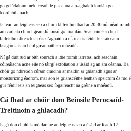
go gclúdaíonn méid cosúil le piseanna a n-aghaidh iomlán go
leordhóthanach.
Is fearr an leigheas seo a chur i bhfeidhm thart ar 20-30 nóiméad roimh
am codlata chun ligean dó ionsú go hiomlán. Seachain é a chur i
bhfeidhm díreach tar éis d’aghaidh a ní, mar is féidir le craiceann
beagán tais an baol greannaithe a mhéadú.
Ní gá duit rud ar bith sonrach a ithe roimh iarratas, ach seachain
cóireálacha acne eile nó táirgí exfoliation a úsáid ag an am céanna. Ba
chóir go ndíreodh cúram craicinn ar maidin ar ghlanadh agus ar
moisturizing éadrom, mar aon le grianscéithe leathan-speictrim ós rud é
gur féidir leis an leigheas seo íogaireacht na gréine a mhéadú.
Cá fhad ar chóir dom Beinsile Perocsaíd-
Treitinoin a ghlacadh?
Is gá don chuid is mó daoine an leigheas seo a úsáid ar feadh 12