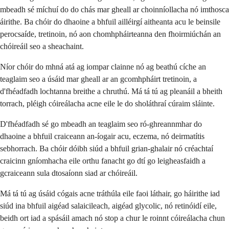
mbeadh sé míchuí do do chás mar gheall ar choinníollacha nó imthosca
áirithe. Ba chóir do dhaoine a bhfuil ailléirgí aitheanta acu le beinsile
perocsaíde, tretinoin, nó aon chomhpháirteanna den fhoirmiúchán an
chóireáil seo a sheachaint.
Níor chóir do mhná atá ag iompar clainne nó ag beathú cíche an
teaglaim seo a úsáid mar gheall ar an gcomhpháirt tretinoin, a
d'fhéadfadh lochtanna breithe a chruthú. Má tá tú ag pleanáil a bheith
torrach, pléigh cóireálacha acne eile le do sholáthraí cúraim sláinte.
D'fhéadfadh sé go mbeadh an teaglaim seo ró-ghreannmhar do
dhaoine a bhfuil craiceann an-íogair acu, eczema, nó deirmatítis
sebhorrach. Ba chóir dóibh siúd a bhfuil grian-ghalair nó créachtaí
craicinn gníomhacha eile orthu fanacht go dtí go leigheasfaidh a
gcraiceann sula dtosaíonn siad ar chóireáil.
Má tá tú ag úsáid cógais acne tráthúla eile faoi láthair, go háirithe iad
siúd ina bhfuil aigéad salaicileach, aigéad glycolic, nó retinóidí eile,
beidh ort iad a spásáil amach nó stop a chur le roinnt cóireálacha chun