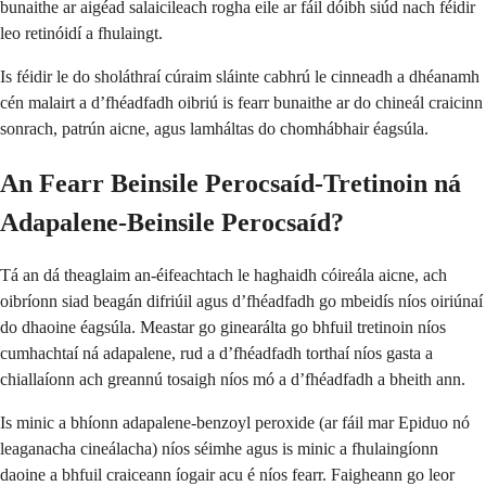
bunaithe ar aigéad salaicileach rogha eile ar fáil dóibh siúd nach féidir
leo retinóidí a fhulaingt.
Is féidir le do sholáthraí cúraim sláinte cabhrú le cinneadh a dhéanamh
cén malairt a d’fhéadfadh oibriú is fearr bunaithe ar do chineál craicinn
sonrach, patrún aicne, agus lamháltas do chomhábhair éagsúla.
An Fearr Beinsile Perocsaíd-Tretinoin ná
Adapalene-Beinsile Perocsaíd?
Tá an dá theaglaim an-éifeachtach le haghaidh cóireála aicne, ach
oibríonn siad beagán difriúil agus d’fhéadfadh go mbeidís níos oiriúnaí
do dhaoine éagsúla. Meastar go ginearálta go bhfuil tretinoin níos
cumhachtaí ná adapalene, rud a d’fhéadfadh torthaí níos gasta a
chiallaíonn ach greannú tosaigh níos mó a d’fhéadfadh a bheith ann.
Is minic a bhíonn adapalene-benzoyl peroxide (ar fáil mar Epiduo nó
leaganacha cineálacha) níos séimhe agus is minic a fhulaingíonn
daoine a bhfuil craiceann íogair acu é níos fearr. Faigheann go leor