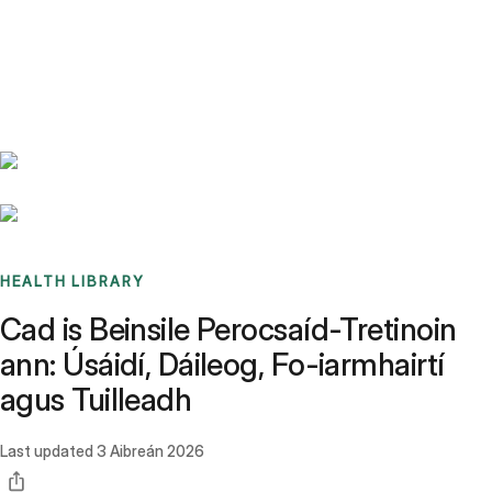
Benchmarks
Stories
FAQ
Sign up / Log in
HEALTH LIBRARY
Cad is Beinsile Perocsaíd-Tretinoin
ann: Úsáidí, Dáileog, Fo-iarmhairtí
agus Tuilleadh
Last updated
3 Aibreán 2026