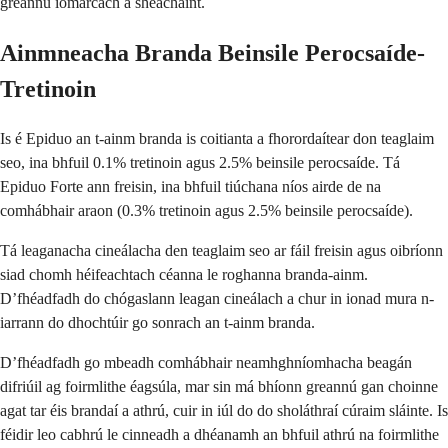
greannú iomarcach a sheachaint.
Ainmneacha Branda Beinsile Perocsaíde-
Tretinoin
Is é Epiduo an t-ainm branda is coitianta a fhorordaítear don teaglaim
seo, ina bhfuil 0.1% tretinoin agus 2.5% beinsile perocsaíde. Tá
Epiduo Forte ann freisin, ina bhfuil tiúchana níos airde de na
comhábhair araon (0.3% tretinoin agus 2.5% beinsile perocsaíde).
Tá leaganacha cineálacha den teaglaim seo ar fáil freisin agus oibríonn
siad chomh héifeachtach céanna le roghanna branda-ainm.
D’fhéadfadh do chógaslann leagan cineálach a chur in ionad mura n-
iarrann do dhochtúir go sonrach an t-ainm branda.
D’fhéadfadh go mbeadh comhábhair neamhghníomhacha beagán
difriúil ag foirmlithe éagsúla, mar sin má bhíonn greannú gan choinne
agat tar éis brandaí a athrú, cuir in iúl do do sholáthraí cúraim sláinte. Is
féidir leo cabhrú le cinneadh a dhéanamh an bhfuil athrú na foirmlithe