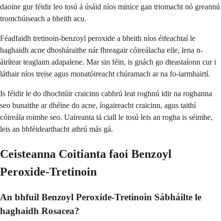
daoine gur féidir leo tosú á úsáid níos minice gan triomacht nó greannú
tromchúiseach a bheith acu.
Féadfaidh tretinoin-benzoyl peroxide a bheith níos éifeachtaí le
haghaidh acne dhosháraithe nár fhreagair cóireálacha eile, lena n-
áirítear teaglaim adapalene. Mar sin féin, is gnách go dteastaíonn cur i
láthair níos treise agus monatóireacht chúramach ar na fo-iarmhairtí.
Is féidir le do dhochtúir craicinn cabhrú leat roghnú idir na roghanna
seo bunaithe ar dhéine do acne, íogaireacht craicinn, agus taithí
cóireála roimhe seo. Uaireanta tá ciall le tosú leis an rogha is séimhe,
leis an bhféidearthacht athrú más gá.
Ceisteanna Coitianta faoi Benzoyl
Peroxide-Tretinoin
An bhfuil Benzoyl Peroxide-Tretinoin Sábháilte le
haghaidh Rosacea?