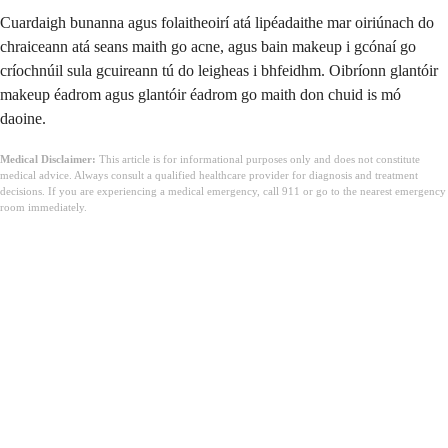
Cuardaigh bunanna agus folaitheoirí atá lipéadaithe mar oiriúnach do
chraiceann atá seans maith go acne, agus bain makeup i gcónaí go
críochnúil sula gcuireann tú do leigheas i bhfeidhm. Oibríonn glantóir
makeup éadrom agus glantóir éadrom go maith don chuid is mó
daoine.
Medical Disclaimer:
This article is for informational purposes only and does not constitute
medical advice. Always consult a qualified healthcare provider for diagnosis and treatment
decisions. If you are experiencing a medical emergency, call 911 or go to the nearest emergency
room immediately.