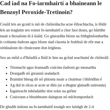
Cad iad na Fo-iarmhairtí a bhaineann le
Benzoyl Peroxide-Tretinoin?
Cosúil leis an gcuid is mó de chóireálacha acne éifeachtacha, is féidir
leis an teaglaim seo roinnt fo-iarmhairtí a chur faoi deara, go háirithe
nuair a thosaíonn tú á úsáid. Go ginearálta bíonn na frithghníomhartha
is coitianta éadrom agus bíonn siad claonta le feabhsú de réir mar a
oiriúnaíonn do chraiceann don leigheas.
Seo an méid a d'fhéadfá a fháil le linn na gcéad seachtainí de chóireáil:
Triomacht agus feannadh craicinn éadrom go measartha
Deargadh nó greannú sealadach
Braistint bheag dó nó phionta nuair a chuirtear i bhfeidhm é
Ag dul in olcas ar acne ar dtús (ar a dtugtar glanadh uaireanta)
Íogaireacht mhéadaithe don solas na gréine
Craiceann a bhraitheann daingean nó míchompordach
De ghnáth imíonn na fo-iarmhairtí tosaigh seo laistigh de 2-4