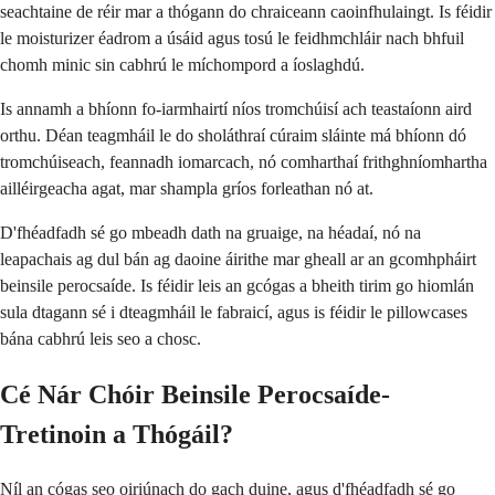
seachtaine de réir mar a thógann do chraiceann caoinfhulaingt. Is féidir
le moisturizer éadrom a úsáid agus tosú le feidhmchláir nach bhfuil
chomh minic sin cabhrú le míchompord a íoslaghdú.
Is annamh a bhíonn fo-iarmhairtí níos tromchúisí ach teastaíonn aird
orthu. Déan teagmháil le do sholáthraí cúraim sláinte má bhíonn dó
tromchúiseach, feannadh iomarcach, nó comharthaí frithghníomhartha
ailléirgeacha agat, mar shampla gríos forleathan nó at.
D'fhéadfadh sé go mbeadh dath na gruaige, na héadaí, nó na
leapachais ag dul bán ag daoine áirithe mar gheall ar an gcomhpháirt
beinsile perocsaíde. Is féidir leis an gcógas a bheith tirim go hiomlán
sula dtagann sé i dteagmháil le fabraicí, agus is féidir le pillowcases
bána cabhrú leis seo a chosc.
Cé Nár Chóir Beinsile Perocsaíde-
Tretinoin a Thógáil?
Níl an cógas seo oiriúnach do gach duine, agus d'fhéadfadh sé go