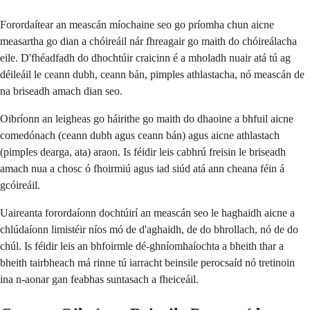
Forordaítear an meascán míochaine seo go príomha chun aicne
measartha go dian a chóireáil nár fhreagair go maith do chóireálacha
eile. D'fhéadfadh do dhochtúir craicinn é a mholadh nuair atá tú ag
déileáil le ceann dubh, ceann bán, pimples athlastacha, nó meascán de
na briseadh amach dian seo.
Oibríonn an leigheas go háirithe go maith do dhaoine a bhfuil aicne
comedónach (ceann dubh agus ceann bán) agus aicne athlastach
(pimples dearga, ata) araon. Is féidir leis cabhrú freisin le briseadh
amach nua a chosc ó fhoirmiú agus iad siúd atá ann cheana féin á
gcóireáil.
Uaireanta forordaíonn dochtúirí an meascán seo le haghaidh aicne a
chlúdaíonn limistéir níos mó de d'aghaidh, de do bhrollach, nó de do
chúl. Is féidir leis an bhfoirmle dé-ghníomhaíochta a bheith thar a
bheith tairbheach má rinne tú iarracht beinsile perocsaíd nó tretinoin
ina n-aonar gan feabhas suntasach a fheiceáil.