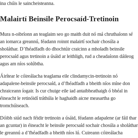
ina chúis le saincheisteanna.
Malairtí Beinsile Perocsaíd-Tretinoin
Mura n-oibríonn an teaglaim seo go maith duit nó má chruthaíonn sé
an iomarca greannú, féadann roinnt malairtí sochair chosúla a
sholáthar. D’fhéadfadh do dhochtúir craicinn a mholadh beinsile
perocsaíd agus tretinoin a úsáid ar leithligh, rud a cheadaíonn dáileog
agus am níos solúbtha.
Áirítear le cóireálacha teaglama eile clindamycin-tretinoin nó
adapalene-beinsile perocsaíd, a d’fhéadfadh a bheith níos míne don
chraiceann íogair. Is cur chuige eile iad antaibheathaigh ó bhéal in
éineacht le retinóidí tráthúla le haghaidh aicne measartha go
tromchúiseach.
Dóibh siúd nach féidir tretinoin a úsáid, féadann adapalene (ar fáil thar
an gcuntar) in éineacht le beinsile perocsaíd sochair chosúla a sholáthar
le greannú a d’fhéadfadh a bheith níos lú. Cuireann cóireálacha