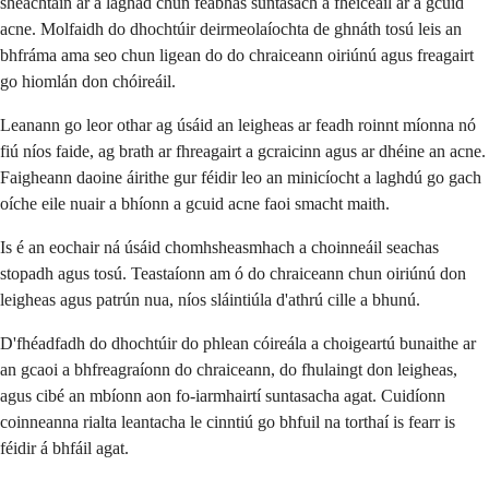
sheachtain ar a laghad chun feabhas suntasach a fheiceáil ar a gcuid
acne. Molfaidh do dhochtúir deirmeolaíochta de ghnáth tosú leis an
bhfráma ama seo chun ligean do do chraiceann oiriúnú agus freagairt
go hiomlán don chóireáil.
Leanann go leor othar ag úsáid an leigheas ar feadh roinnt míonna nó
fiú níos faide, ag brath ar fhreagairt a gcraicinn agus ar dhéine an acne.
Faigheann daoine áirithe gur féidir leo an minicíocht a laghdú go gach
oíche eile nuair a bhíonn a gcuid acne faoi smacht maith.
Is é an eochair ná úsáid chomhsheasmhach a choinneáil seachas
stopadh agus tosú. Teastaíonn am ó do chraiceann chun oiriúnú don
leigheas agus patrún nua, níos sláintiúla d'athrú cille a bhunú.
D'fhéadfadh do dhochtúir do phlean cóireála a choigeartú bunaithe ar
an gcaoi a bhfreagraíonn do chraiceann, do fhulaingt don leigheas,
agus cibé an mbíonn aon fo-iarmhairtí suntasacha agat. Cuidíonn
coinneanna rialta leantacha le cinntiú go bhfuil na torthaí is fearr is
féidir á bhfáil agat.