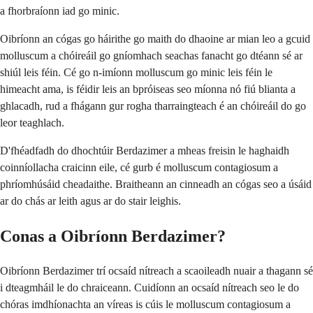
a fhorbraíonn iad go minic.
Oibríonn an cógas go háirithe go maith do dhaoine ar mian leo a gcuid
molluscum a chóireáil go gníomhach seachas fanacht go dtéann sé ar
shiúl leis féin. Cé go n-imíonn molluscum go minic leis féin le
himeacht ama, is féidir leis an bpróiseas seo míonna nó fiú blianta a
ghlacadh, rud a fhágann gur rogha tharraingteach é an chóireáil do go
leor teaghlach.
D'fhéadfadh do dhochtúir Berdazimer a mheas freisin le haghaidh
coinníollacha craicinn eile, cé gurb é molluscum contagiosum a
phríomhúsáid cheadaithe. Braitheann an cinneadh an cógas seo a úsáid
ar do chás ar leith agus ar do stair leighis.
Conas a Oibríonn Berdazimer?
Oibríonn Berdazimer trí ocsaíd nítreach a scaoileadh nuair a thagann sé
i dteagmháil le do chraiceann. Cuidíonn an ocsaíd nítreach seo le do
chóras imdhíonachta an víreas is cúis le molluscum contagiosum a