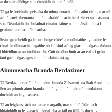
ar do stair ailléirge sula dtosóidh tú ar chóireáil.
Tá gá le breithniú speisialta do mhná torracha nó beathú cíche, mar níl
ach faisnéis theoranta ann faoi shábháilteacht berdazimer sna cásanna
seo. Déanfaidh do sholáthraí cúraim sláinte na buntáistí a mheá i
gcoinne na rioscaí féideartha.
Seans go mbeidh gá le cur chuige cóireála modhnaithe ag daoine le
córais imdhíonachta lagaithe nó iad siúd atá ag glacadh cógas a théann
i bhfeidhm ar an imdhíonacht. Cuir do dhochtúir ar an eolas i gcónaí
faoi gach cógas agus coinníoll sláinte atá agat.
Ainmneacha Branda Berdazimer
Tá Berdazimer ar fáil faoin ainm branda Zelsuvmi sna Stáit Aontaithe.
Seo an príomh-ainm branda a bhfaighidh tú nuair a fhorordaíonn
dochtúir an leigheas seo.
Tá an leigheas sách nua ar an margadh, mar sin b'fhéidir nach
bhfaighidh tú leaganacha cineálacha ar fáil go fóill. Is dócha go