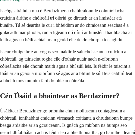
Is cógas tráthúla nua é Berdazimer a chabhraíonn le coinníollacha
craicinn áirithe a chóireáil trí oibriú go díreach ar an limistéar atá
buailte. Tá sé deartha le cur i bhfeidhm ar do chraiceann seachas é a
ghlacadh mar phiolla, rud a ligeann dó díriú ar limistéir fhadhbacha ar
leith agus na héifeachtaí ar an gcuid eile de do chorp a íoslaghdú.
Is cur chuige úr é an cógas seo maidir le saincheisteanna craicinn a
chóireáil, ag tairiscint rogha eile d'othair nuair nach n-oibríonn
cóireálacha eile chomh maith agus a bhí súil leis. Is féidir le tuiscint a
fháil ar an gcaoi a n-oibríonn sé agus ar a bhfuil le súil leis cabhrú leat
a bheith níos muiníní faoi do phlean cóireála.
Cén Úsáid a bhaintear as Berdazimer?
Úsáidtear Berdazimer go príomha chun molluscum contagiosum a
chóireáil, ionfhabhtú craicinn víreasach coitianta a chruthaíonn bumps
beaga ardaithe ar an gcraiceann. Is gnách go mbíonn na bumps seo
neamhdhíobhálach ach is féidir leo a bheith buartha, go háirithe i leanaí