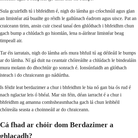
Sula gcuirfidh tú i bhfeidhm é, nigh do lámha go críochnúil agus glan
an limistéar atá buailte go réidh le gallúnach éadrom agus uisce. Pat an
craiceann tirim, ansin cuir ciseal tanaí den ghlóthach i bhfeidhm chun
gach bump a chlúdach go hiomlán, lena n-áirítear limistéar beag
timpeall air.
Tar éis iarratais, nigh do lámha arís mura bhfuil tú ag déileáil le bumps
ar do lámha. Ní gá duit na ceantair chóireáilte a chlúdach le bindealáin
mura molann do dhochtúir go sonrach é. Ionsúnfaidh an glóthach
isteach i do chraiceann go nádúrtha.
Is féidir leat berdazimer a chur i bhfeidhm le bia nó gan bia ós rud é
nach nglactar leis ó bhéal. Mar sin féin, déan iarracht é a chur i
bhfeidhm ag amanna comhsheasmhacha gach lá chun leibhéil
chóireála seasta a choinneáil ar do chraiceann.
Cá fhad ar chóir dom Berdazimer a
ghlacadh?