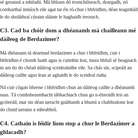
sé greannú a mhéadú. Má bhíonn dó tromchúiseach, deargadh, nó
comharthaí imníoch eile agat tar éis ró-chur i bhfeidhm, déan teagmháil
le do sholáthraí cúraim sláinte le haghaidh treorach.
C3. Cad ba chóir dom a dhéanamh má chailleann mé
dáileog de Berdazimer?
Má dhéanann tú dearmad berdazimer a chur i bhfeidhm, cuir i
bhfeidhm é chomh luath agus is cuimhin leat, mura bhfuil sé beagnach
in am do do chéad dáileog sceidealaithe eile. Sa chás sin, scipeáil an
dáileog caillte agus lean ar aghaidh le do sceideal rialta.
Ná cuir cógais bhreise i bhfeidhm chun an dáileog caillte a dhéanamh
suas. Tá comhsheasmhacht tábhachtach chun go n-éireoidh leis an
gcóireáil, mar sin déan iarracht gnáthamh a bhunú a chabhraíonn leat
do chuid iarratas a mheabhrú.
C4. Cathain is féidir liom stop a chur le Berdazimer a
ghlacadh?