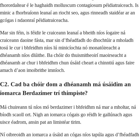
fhorordaítear é le haghaidh molluscum contagiosum péidiatraiceach. Is
minic a fhorbraíonn leanaí an riocht seo, agus rinneadh staidéar ar an
gcógas i ndaonraí péidiatraiceacha.
Mar sin féin, is féidir le craiceann leanaí a bheith níos íogaire ná
craiceann daoine fásta, mar sin d’fhéadfadh do dhochtúir a mholadh
tosú le cur i bhfeidhm níos lú minicíochta nó monatóireacht a
dhéanamh níos dlúithe. Ba chóir do thuismitheoirí maoirseacht a
dhéanamh ar chur i bhfeidhm chun úsáid cheart a chinntiú agus faire
amach d’aon imoibrithe imníoch.
C2. Cad ba chóir dom a dhéanamh má úsáidim an
iomarca Berdazimer trí thimpiste?
Má chuireann tú níos mó berdazimer i bhfeidhm ná mar a mholtar, ná
bíodh scaoll ort. Nigh an iomarca cógais go réidh le gallúnach agus
uisce éadrom, ansin pat an limistéar tirim.
Ní oibreoidh an iomarca a úsáid an cógas níos tapúla agus d’fhéadfadh