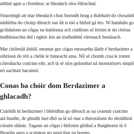
aithint agus a chomhrac ar bhealach níos éifeachtaí.
Smaoinigh air mar bhealach chun borradh beag a thabhairt do chosaintí
nádúrtha do choirp díreach san áit is mó a bhfuil gá leo. Ní hamháin go
gclúdaíonn an cógas na hairíonna ach cuidíonn sé freisin le do chóras
imdhíonachta dul i ngleic leis an ionfhabhtú víreasach bunúsach.
Mar chóireáil áitiúil, meastar gur cógas measartha láidir é berdazimer a
oibríonn de réir a chéile le himeacht ama. Níl sé chomh crua le roinnt
cóireálacha craicinn eile, ach tá sé níos gníomhaí ná moisturizers simplí
nó uachtair bacainní.
Conas ba chóir dom Berdazimer a
ghlacadh?
Cuirfidh tú berdazimer i bhfeidhm go díreach ar na ceantair craicinn
atá buailte, de ghnáth faoi dhó sa lá nó mar a threoraíonn do sholáthraí
cúraim sláinte. Tagann an cógas i bhfoirm glóthaí a fhaigheann tú ó
fheadán agus a scaiptear go tanaí thar na bumps.