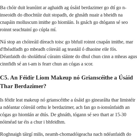
Ba chóir duit leanúint ar aghaidh ag úsáid berdazimer go dtí go n-
inseoidh do dhochtúir duit stopadh, de ghnáth nuair a bheidh na
cnapáin molluscum imithe go hiomlán. Is gnách go dtógann sé seo
roinnt seachtainí go cúpla mí.
Ná stop an chóireáil díreach toisc go bhfuil roinnt cnapán imithe, mar
d'fhéadfadh go mbeadh cóireáil ag teastáil ó dhaoine eile fós.
Déanfaidh do sholáthraí cúraim sláinte do dhul chun cinn a mheas agus
cinnfidh sé an t-am is fearr chun an cógas a scor.
C5. An Féidir Liom Makeup nó Grianscéithe a Úsáid
Thar Berdazimer?
Is féidir leat makeup nó grianscéithe a úsáid go ginearálta thar limistéir
a ndéantar cóireáil orthu le berdazimer, ach fan go n-ionsúnfaidh an
cógas go hiomlán ar dtús. De ghnáth, tógann sé seo thart ar 15-30
nóiméad tar éis a chur i bhfeidhm.
Roghnaigh táirgí milis, neamh-chomadóigeacha nach ndéanfaidh do