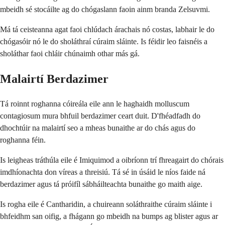
mbeidh sé stocáilte ag do chógaslann faoin ainm branda Zelsuvmi.
Má tá ceisteanna agat faoi chlúdach árachais nó costas, labhair le do
chógasóir nó le do sholáthraí cúraim sláinte. Is féidir leo faisnéis a
sholáthar faoi chláir chúnaimh othar más gá.
Malairtí Berdazimer
Tá roinnt roghanna cóireála eile ann le haghaidh molluscum
contagiosum mura bhfuil berdazimer ceart duit. D'fhéadfadh do
dhochtúir na malairtí seo a mheas bunaithe ar do chás agus do
roghanna féin.
Is leigheas tráthúla eile é Imiquimod a oibríonn trí fhreagairt do chórais
imdhíonachta don víreas a threisiú. Tá sé in úsáid le níos faide ná
berdazimer agus tá próifíl sábháilteachta bunaithe go maith aige.
Is rogha eile é Cantharidin, a chuireann soláthraithe cúraim sláinte i
bhfeidhm san oifig, a fhágann go mbeidh na bumps ag blister agus ar