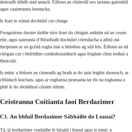
deireadh titfidh siad amach. Éilíonn an chóireáil seo iarratas gairmiúil
agus cuairteanna leantacha.
Is fearr le roinnt dochtúirí cur chuige
Freagraíonn daoine áirithe níos fearr do chógais amháin ná an ceann
eile, agus uaireanta d’fhéadfadh dochtúirí cóireálacha a athrú má
theipeann ar an gcéad rogha mar a bhíothas ag súil leis. Éilíonn an dá
chógais cur i bhfeidhm comhsheasmhach agus foighne chun torthaí a
fheiceáil.
Is minic a bhíonn an cinneadh ag brath ar do stair leighis shonrach, ar
chlúdach árachais, agus ar roghanna pearsanta tar éis na roghanna a
phlé le do sholáthraí cúraim sláinte.
Ceisteanna Coitianta faoi Berdazimer
C1. An bhfuil Berdazimer Sábháilte do Leanaí?
Tá, tá berdazimer ceadaithe le húsáid i leanaí agus is minic a