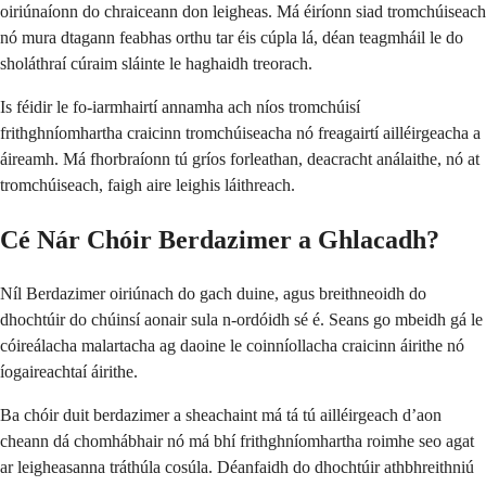
oiriúnaíonn do chraiceann don leigheas. Má éiríonn siad tromchúiseach
nó mura dtagann feabhas orthu tar éis cúpla lá, déan teagmháil le do
sholáthraí cúraim sláinte le haghaidh treorach.
Is féidir le fo-iarmhairtí annamha ach níos tromchúisí
frithghníomhartha craicinn tromchúiseacha nó freagairtí ailléirgeacha a
áireamh. Má fhorbraíonn tú gríos forleathan, deacracht análaithe, nó at
tromchúiseach, faigh aire leighis láithreach.
Cé Nár Chóir Berdazimer a Ghlacadh?
Níl Berdazimer oiriúnach do gach duine, agus breithneoidh do
dhochtúir do chúinsí aonair sula n-ordóidh sé é. Seans go mbeidh gá le
cóireálacha malartacha ag daoine le coinníollacha craicinn áirithe nó
íogaireachtaí áirithe.
Ba chóir duit berdazimer a sheachaint má tá tú ailléirgeach d’aon
cheann dá chomhábhair nó má bhí frithghníomhartha roimhe seo agat
ar leigheasanna tráthúla cosúla. Déanfaidh do dhochtúir athbhreithniú