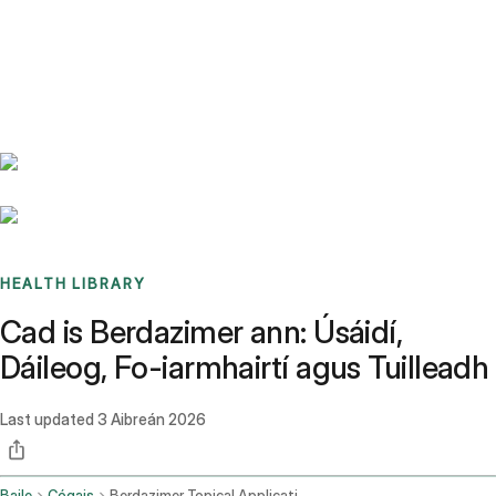
Benchmarks
Stories
FAQ
Sign up / Log in
HEALTH LIBRARY
Cad is Berdazimer ann: Úsáidí,
Dáileog, Fo-iarmhairtí agus Tuilleadh
Last updated
3 Aibreán 2026
Baile
Cógais
Berdazimer Topical Application Route