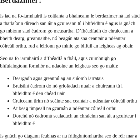
Berdazimer?
Is iad na fo-iarmhairtí is coitianta a bhaineann le berdazimer ná iad siúd
a tharlaíonn díreach san áit a gcuireann tú i bhfeidhm é agus is gnách
go mbíonn siad éadrom go measartha. D’fhéadfadh do chraiceann a
bheith dearg, greannaithe, nó beagán ata sna ceantair a ndéantar
cóireáil orthu, rud a léiríonn go minic go bhfuil an leigheas ag obair.
Seo na fo-iarmhairtí a d’fhéadfá a fháil, agus cuimhnigh go
bhfulaingíonn formhór na ndaoine an leigheas seo go maith:
Deargadh agus greannú ag an suíomh iarratais
Braistint éadrom dó nó griofadach nuair a chuireann tú i
bhfeidhm é den chéad uair
Craiceann tirim nó scáinte sna ceantair a ndéantar cóireáil orthu
At beag timpeall na gcarnán a ndéantar cóireáil orthu
Dorchú nó éadromú sealadach an chraicinn san áit a gcuirtear i
bhfeidhm é
Is gnách go dtagann feabhas ar na frithghníomhartha seo de réir mar a