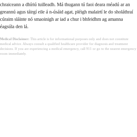
chraiceann a dhíriú tuilleadh. Má thugann tú faoi deara méadú ar an
greannú agus táirgí eile á n-úsáid agat, pléigh malairtí le do sholáthraí
cúraim sláinte nó smaoinigh ar iad a chur i bhfeidhm ag amanna
éagsúla den lá.
Medical Disclaimer:
This article is for informational purposes only and does not constitute
medical advice. Always consult a qualified healthcare provider for diagnosis and treatment
decisions. If you are experiencing a medical emergency, call 911 or go to the nearest emergency
room immediately.