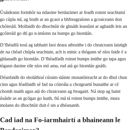
Úsáideann formhór na ndaoine berdazimer ar feadh roinnt seachtainí
go cúpla mí, ag brath ar an gcaoi a bhfreagraíonn a gcraiceann don
chóireáil. Molfaidh do dhochtúir de ghnáth leanúint ar aghaidh leis an
gcóireáil go dtí go n-imíonn na bumps go hiomlán.
D’fhéadfá tosú ag tabhairt faoi deara athruithe i do chraiceann laistigh
de na chéad chúpla seachtain, ach is minic a thógann sé níos faide é a
ghlanadh go hiomlán. D’fhéadfadh roinnt bumps imithe go tapa agus
tógann daoine eile níos mó ama, rud atá go hiomlán gnáth.
Déanfaidh do sholáthraí cúraim sláinte monatóireacht ar do dhul chun
cinn agus féadfaidh sé fad na cóireála a choigeartú bunaithe ar cé
chomh maith agus atá do chraiceann ag freagairt. Ná stop ag baint
úsáide as an gcógas go luath, fiú má tá roinnt bumps imithe, mura
molann do dhochtúir duit é sin a dhéanamh.
Cad iad na Fo-iarmhairtí a bhaineann le