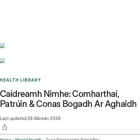
Benchmarks
Stories
FAQ
Sign up / Log in
HEALTH LIBRARY
Caidreamh Nimhe: Comharthaí,
Patrúin & Conas Bogadh Ar Aghaidh
Last updated
28 Aibreán 2026
Home
Mental Health
Toxic Relationship Signd Patterns