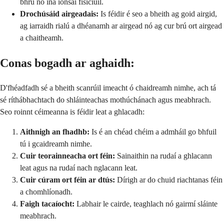
bhrú nó ina ionsaí fisiciúil.
Drochúsáid airgeadais:
Is féidir é seo a bheith ag goid airgid,
ag iarraidh rialú a dhéanamh ar airgead nó ag cur brú ort airgead
a chaitheamh.
Conas bogadh ar aghaidh:
D'fhéadfadh sé a bheith scanrúil imeacht ó chaidreamh nimhe, ach tá
sé ríthábhachtach do shláinteachas mothúchánach agus meabhrach.
Seo roinnt céimeanna is féidir leat a ghlacadh:
Aithnigh an fhadhb:
Is é an chéad chéim a admháil go bhfuil
tú i gcaidreamh nimhe.
Cuir teorainneacha ort féin:
Sainaithin na rudaí a ghlacann
leat agus na rudaí nach nglacann leat.
Cuir cúram ort féin ar dtús:
Dírigh ar do chuid riachtanas féin
a chomhlíonadh.
Faigh tacaíocht:
Labhair le cairde, teaghlach nó gairmí sláinte
meabhrach.