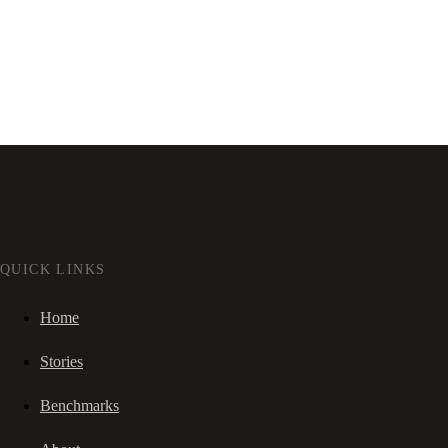
QUICK LINKS
Home
Stories
Benchmarks