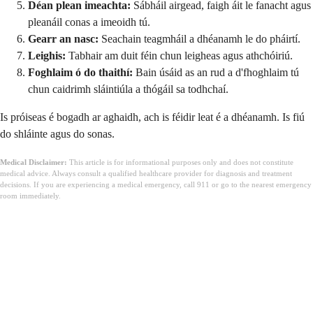
Déan plean imeachta:
Sábháil airgead, faigh áit le fanacht agus
pleanáil conas a imeoidh tú.
Gearr an nasc:
Seachain teagmháil a dhéanamh le do pháirtí.
Leighis:
Tabhair am duit féin chun leigheas agus athchóiriú.
Foghlaim ó do thaithí:
Bain úsáid as an rud a d'fhoghlaim tú
chun caidrimh sláintiúla a thógáil sa todhchaí.
Is próiseas é bogadh ar aghaidh, ach is féidir leat é a dhéanamh. Is fiú
do shláinte agus do sonas.
Medical Disclaimer:
This article is for informational purposes only and does not constitute
medical advice. Always consult a qualified healthcare provider for diagnosis and treatment
decisions. If you are experiencing a medical emergency, call 911 or go to the nearest emergency
room immediately.