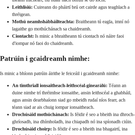
Leithlisiú:
Cuireann do pháirtí brú ort cairde agus teaghlach a
thréigean.
Mothú neamhshábháilteachta:
Braitheann tú eagla, imní nó
lagaithe go mothúchánach sa chaidreamh.
Ciontacht:
Is minic a bhraitheann tú ciontach nó náire faoi
d'iompar nó faoi do chaidreamh.
Patrúin i gcaidreamh nimhe:
Is minic a bhíonn patrúin áirithe le feiceáil i gcaidreamh nimhe:
An timthriall ionsaitheach-leithscéal-ginearálú:
Téann an
duine nimhe trí thréimhse ionsaithe, ansin leithscéal a ghabháil,
agus ansin dearbhaíonn siad go mbeidh rudaí níos fearr, ach
téann siad ar ais chuig iompar ionsaitheach.
Drochúsáid mothúchánach:
Is féidir é seo a bheith ina dhroch-
ghríosadh, ina dhímholadh, ina chiapadh nó ina spíonadh ciúin.
Drochúsáid choirp:
Is féidir é seo a bheith ina bhagairtí, ina