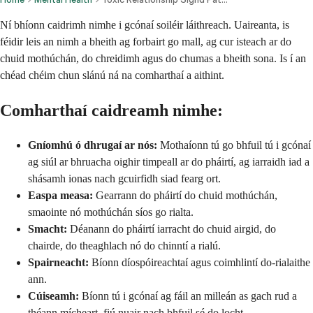
Ní bhíonn caidrimh nimhe i gcónaí soiléir láithreach. Uaireanta, is
féidir leis an nimh a bheith ag forbairt go mall, ag cur isteach ar do
chuid mothúchán, do chreidimh agus do chumas a bheith sona. Is í an
chéad chéim chun slánú ná na comharthaí a aithint.
Comharthaí caidreamh nimhe:
Gníomhú ó dhrugaí ar nós:
Mothaíonn tú go bhfuil tú i gcónaí
ag siúl ar bhruacha oighir timpeall ar do pháirtí, ag iarraidh iad a
shásamh ionas nach gcuirfidh siad fearg ort.
Easpa measa:
Gearrann do pháirtí do chuid mothúchán,
smaointe nó mothúchán síos go rialta.
Smacht:
Déanann do pháirtí iarracht do chuid airgid, do
chairde, do theaghlach nó do chinntí a rialú.
Spairneacht:
Bíonn díospóireachtaí agus coimhlintí do-rialaithe
ann.
Cúiseamh:
Bíonn tú i gcónaí ag fáil an milleán as gach rud a
théann mícheart, fiú nuair nach bhfuil sé do locht.