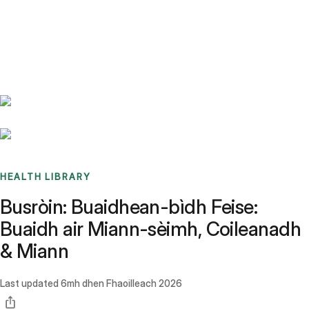
Benchmarks
Stories
FAQ
Sign up / Log in
HEALTH LIBRARY
Busròin: Buaidhean-bìdh Feise:
Buaidh air Miann-sèimh, Coileanadh
& Miann
Last updated
6mh dhen Fhaoilleach 2026