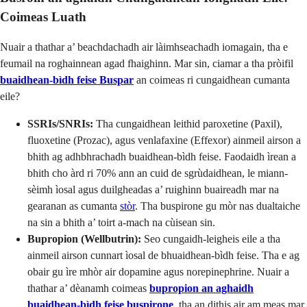
Coimeas Luath
Nuair a thathar a’ beachdachadh air làimhseachadh iomagain, tha e
feumail na roghainnean agad fhaighinn. Mar sin, ciamar a tha pròifil
buaidhean-bìdh feise Buspar
an coimeas ri cungaidhean cumanta
eile?
SSRIs/SNRIs:
Tha cungaidhean leithid paroxetine (Paxil),
fluoxetine (Prozac), agus venlafaxine (Effexor) ainmeil airson a
bhith ag adhbhrachadh buaidhean-bìdh feise. Faodaidh ìrean a
bhith cho àrd ri 70% ann an cuid de sgrùdaidhean, le miann-
sèimh ìosal agus duilgheadas a’ ruighinn buaireadh mar na
gearanan as cumanta
stòr
. Tha buspirone gu mòr nas dualtaiche
na sin a bhith a’ toirt a-mach na cùisean sin.
Bupropion (Wellbutrin):
Seo cungaidh-leigheis eile a tha
ainmeil airson cunnart ìosal de bhuaidhean-bìdh feise. Tha e ag
obair gu ìre mhòr air dopamine agus norepinephrine. Nuair a
thathar a’ dèanamh coimeas
bupropion an aghaidh
buaidhean-bìdh feise buspirone
, tha an dithis air am meas mar