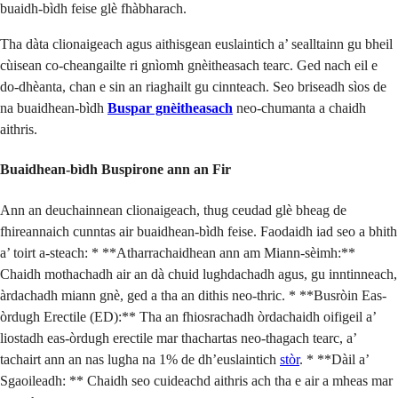
buaidh-bìdh feise glè fhàbharach.
Tha dàta clionaigeach agus aithisgean euslaintich a’ sealltainn gu bheil
cùisean co-cheangailte ri gnìomh gnèitheasach tearc. Ged nach eil e
do-dhèanta, chan e sin an riaghailt gu cinnteach. Seo briseadh sìos de
na buaidhean-bìdh
Buspar gnèitheasach
neo-chumanta a chaidh
aithris.
Buaidhean-bìdh Buspirone ann an Fir
Ann an deuchainnean clionaigeach, thug ceudad glè bheag de
fhireannaich cunntas air buaidhean-bìdh feise. Faodaidh iad seo a bhith
a’ toirt a-steach: * **Atharrachaidhean ann am Miann-sèimh:**
Chaidh mothachadh air an dà chuid lughdachadh agus, gu inntinneach,
àrdachadh miann gnè, ged a tha an dithis neo-thric. * **Busròin Eas-
òrdugh Erectile (ED):** Tha an fhiosrachadh òrdachaidh oifigeil a’
liostadh eas-òrdugh erectile mar thachartas neo-thagach tearc, a’
tachairt ann an nas lugha na 1% de dh’euslaintich
stòr
. * **Dàil a’
Sgaoileadh: ** Chaidh seo cuideachd aithris ach tha e air a mheas mar