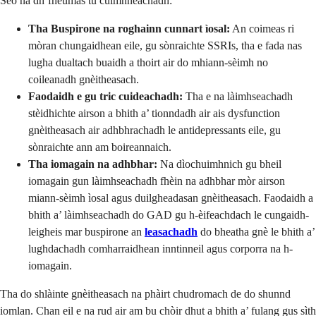
Seo na dh’fheumas tu cuimhneachadh:
Tha Buspirone na roghainn cunnart ìosal:
An coimeas ri
mòran chungaidhean eile, gu sònraichte SSRIs, tha e fada nas
lugha dualtach buaidh a thoirt air do mhiann-sèimh no
coileanadh gnèitheasach.
Faodaidh e gu tric cuideachadh:
Tha e na làimhseachadh
stèidhichte airson a bhith a’ tionndadh air ais dysfunction
gnèitheasach air adhbhrachadh le antidepressants eile, gu
sònraichte ann am boireannaich.
Tha iomagain na adhbhar:
Na dìochuimhnich gu bheil
iomagain gun làimhseachadh fhèin na adhbhar mòr airson
miann-sèimh ìosal agus duilgheadasan gnèitheasach. Faodaidh a
bhith a’ làimhseachadh do GAD gu h-èifeachdach le cungaidh-
leigheis mar buspirone an
leasachadh
do bheatha gnè le bhith a’
lughdachadh comharraidhean inntinneil agus corporra na h-
iomagain.
Tha do shlàinte gnèitheasach na phàirt chudromach de do shunnd
iomlan. Chan eil e na rud air am bu chòir dhut a bhith a’ fulang gus sìth