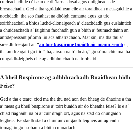
cuideachadh le cùisean de dh’iarrtas ìosal agus duilgheadas le
brosnachadh. Ged a tha sgrùdaidhean eile air toraidhean measgaichte a
nochdadh, tha seo fhathast na dhòigh cumanta agus gu tric
soirbheachail a bhios luchd-clionaigeach a’ cleachdadh gus euslaintich
a chuideachadh a’ faighinn faochadh gun a bhith a’ feumachdainn an
antidepressant prìomh-lìn aca atharrachadh. Mar sin, ma tha thu a’
sireadh freagairt air “
an toir buspirone buaidh air miann-sèimh
?”,
tha am freagairt gu tric “tha, airson na b’ fheàrr,” gu sònraichte ma tha
cungaidh-leigheis eile ag adhbhrachadh na trioblaid.
A bheil Buspirone ag adhbhrachadh Buaidhean-bìdh
Feise?
Ged a tha e tearc, ciod ma tha thu nad aon den bheag de dhaoine a tha
a’ meas gu bheil buspirone a’ toirt buaidh air do bheatha feise? Is e a’
chiad riaghailt: na bi a’ cuir dragh ort, agus na stad do chungaidh-
leigheis. Faodaidh stad a chuir air cungaidh-leigheis an-aghaidh
iomagain gu h-obann a bhith cunnartach.