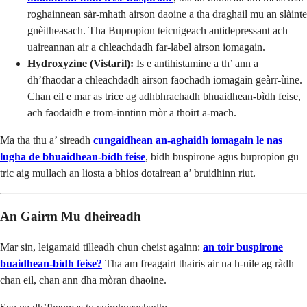
roghainnean sàr-mhath airson daoine a tha draghail mu an slàinte
gnèitheasach. Tha Bupropion teicnigeach antidepressant ach
uaireannan air a chleachdadh far-label airson iomagain.
Hydroxyzine (Vistaril):
Is e antihistamine a th’ ann a
dh’fhaodar a chleachdadh airson faochadh iomagain geàrr-ùine.
Chan eil e mar as trice ag adhbhrachadh bhuaidhean-bìdh feise,
ach faodaidh e trom-inntinn mòr a thoirt a-mach.
Ma tha thu a’ sireadh
cungaidhean an-aghaidh iomagain le nas
lugha de bhuaidhean-bìdh feise
, bidh buspirone agus bupropion gu
tric aig mullach an liosta a bhios dotairean a’ bruidhinn riut.
An Gairm Mu dheireadh
Mar sin, leigamaid tilleadh chun cheist againn:
an toir buspirone
buaidhean-bìdh feise?
Tha am freagairt thairis air na h-uile ag ràdh
chan eil, chan ann dha mòran dhaoine.