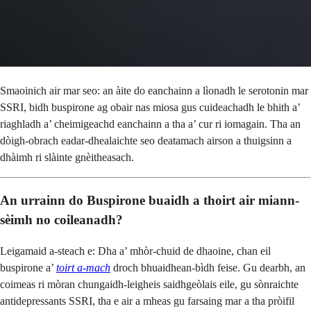
Smaoinich air mar seo: an àite do eanchainn a lìonadh le serotonin mar
SSRI, bidh buspirone ag obair nas miosa gus cuideachadh le bhith a’
riaghladh a’ cheimigeachd eanchainn a tha a’ cur ri iomagain. Tha an
dòigh-obrach eadar-dhealaichte seo deatamach airson a thuigsinn a
dhàimh ri slàinte gnèitheasach.
An urrainn do Buspirone buaidh a thoirt air miann-
sèimh no coileanadh?
Leigamaid a-steach e: Dha a’ mhòr-chuid de dhaoine, chan eil
buspirone a’
toirt a-mach
droch bhuaidhean-bìdh feise. Gu dearbh, an
coimeas ri mòran chungaidh-leigheis saidhgeòlais eile, gu sònraichte
antidepressants SSRI, tha e air a mheas gu farsaing mar a tha pròifil