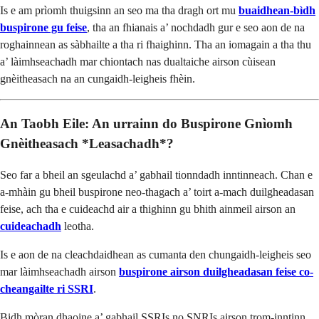
Is e am prìomh thuigsinn an seo ma tha dragh ort mu
buaidhean-bìdh
buspirone gu feise
, tha an fhianais a’ nochdadh gur e seo aon de na
roghainnean as sàbhailte a tha ri fhaighinn. Tha an iomagain a tha thu
a’ làimhseachadh mar chiontach nas dualtaiche airson cùisean
gnèitheasach na an cungaidh-leigheis fhèin.
An Taobh Eile: An urrainn do Buspirone Gnìomh
Gnèitheasach *Leasachadh*?
Seo far a bheil an sgeulachd a’ gabhail tionndadh inntinneach. Chan e
a-mhàin gu bheil buspirone neo-thagach a’ toirt a-mach duilgheadasan
feise, ach tha e cuideachd air a thighinn gu bhith ainmeil airson an
cuideachadh
leotha.
Is e aon de na cleachdaidhean as cumanta den chungaidh-leigheis seo
mar làimhseachadh airson
buspirone airson duilgheadasan feise co-
cheangailte ri SSRI
.
Bidh mòran dhaoine a’ gabhail SSRIs no SNRIs airson trom-inntinn