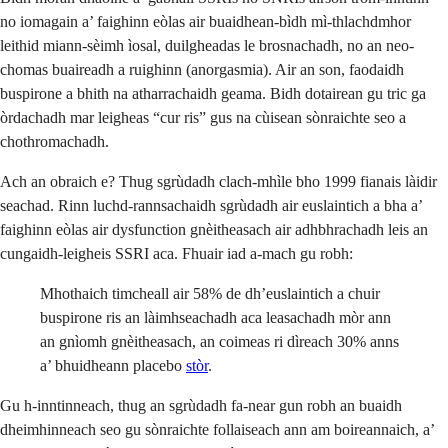
no iomagain a’ faighinn eòlas air buaidhean-bìdh mì-thlachdmhor
leithid miann-sèimh ìosal, duilgheadas le brosnachadh, no an neo-
chomas buaireadh a ruighinn (anorgasmia). Air an son, faodaidh
buspirone a bhith na atharrachaidh geama. Bidh dotairean gu tric ga
òrdachadh mar leigheas “cur ris” gus na cùisean sònraichte seo a
chothromachadh.
Ach an obraich e? Thug sgrùdadh clach-mhìle bho 1999 fianais làidir
seachad. Rinn luchd-rannsachaidh sgrùdadh air euslaintich a bha a’
faighinn eòlas air dysfunction gnèitheasach air adhbhrachadh leis an
cungaidh-leigheis SSRI aca. Fhuair iad a-mach gu robh:
Mhothaich timcheall air 58% de dh’euslaintich a chuir
buspirone ris an làimhseachadh aca leasachadh mòr ann
an gnìomh gnèitheasach, an coimeas ri dìreach 30% anns
a’ bhuidheann placebo
stòr
.
Gu h-inntinneach, thug an sgrùdadh fa-near gun robh an buaidh
dheimhinneach seo gu sònraichte follaiseach ann am boireannaich, a’