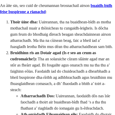
An àite sin, seo cuid de cheumannan brosnachail airson
buaidh-bìdh
feise buspirone a rianachd
:
Thoir ùine dha:
Uaireannan, tha na buaidhean-bìdh as motha
mothachail nuair a thòisicheas tu cungaidh-leigheis. Is dòcha
gum feum do bhodhaig dìreach beagan sheachdainnean airson
atharrachadh. Ma tha na cùisean beag, faic a bheil iad a’
fuasgladh leotha fhèin mus dèan thu atharrachaidhean sam bith.
Bruidhinn ris an Dotair agad (Is e seo an ceum as
cudromaiche!):
Tha an solaraiche cùram slàinte agad mar an
stòr as fheàrr agad. Bi fosgailte agus onarach mu na tha thu a’
faighinn eòlas. Faodaidh iad do chuideachadh a dhearbhadh a
bheil buspirone dha-rìribh ag adhbhrachadh agus bruidhinn mu
fhuasglaidhean comasach, a dh’ fhaodadh a bhith a’ toirt a-
steach:
Atharrachadh Dos:
Uaireannan, faodaidh dòs nas ìsle
faochadh a thoirt air buaidhean-bìdh fhad ‘s a tha thu
fhathast a’ riaghladh do iomagain gu h-èifeachdach.
Ath-sgrùdadh Eileamaidean eile:
Faodaidh do dhotair