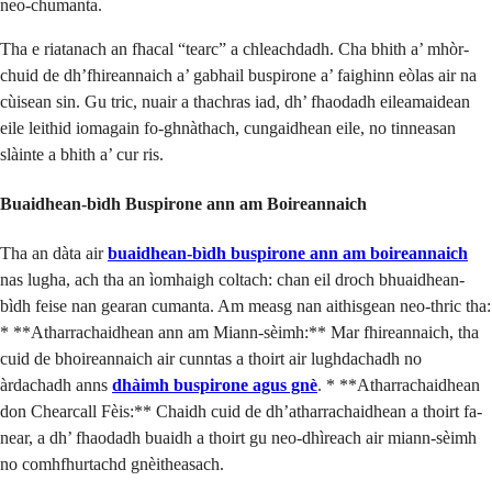
neo-chumanta.
Tha e riatanach an fhacal “tearc” a chleachdadh. Cha bhith a’ mhòr-
chuid de dh’fhireannaich a’ gabhail buspirone a’ faighinn eòlas air na
cùisean sin. Gu tric, nuair a thachras iad, dh’ fhaodadh eileamaidean
eile leithid iomagain fo-ghnàthach, cungaidhean eile, no tinneasan
slàinte a bhith a’ cur ris.
Buaidhean-bìdh Buspirone ann am Boireannaich
Tha an dàta air
buaidhean-bìdh buspirone ann am boireannaich
nas lugha, ach tha an ìomhaigh coltach: chan eil droch bhuaidhean-
bìdh feise nan gearan cumanta. Am measg nan aithisgean neo-thric tha:
* **Atharrachaidhean ann am Miann-sèimh:** Mar fhireannaich, tha
cuid de bhoireannaich air cunntas a thoirt air lughdachadh no
àrdachadh anns
dhàimh buspirone agus gnè
. * **Atharrachaidhean
don Chearcall Fèis:** Chaidh cuid de dh’atharrachaidhean a thoirt fa-
near, a dh’ fhaodadh buaidh a thoirt gu neo-dhìreach air miann-sèimh
no comhfhurtachd gnèitheasach.