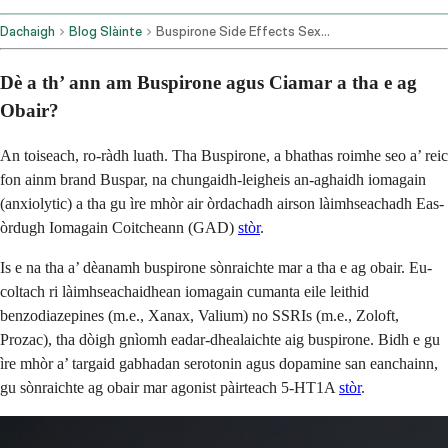
Dachaigh
Blog Slàinte
Buspirone Side Effects Sexually
Dè a th’ ann am Buspirone agus Ciamar a tha e ag
Obair?
An toiseach, ro-ràdh luath. Tha Buspirone, a bhathas roimhe seo a’ reic
fon ainm brand Buspar, na chungaidh-leigheis an-aghaidh iomagain
(anxiolytic) a tha gu ìre mhòr air òrdachadh airson làimhseachadh Eas-
òrdugh Iomagain Coitcheann (GAD)
stòr
.
Is e na tha a’ dèanamh buspirone sònraichte mar a tha e ag obair. Eu-
coltach ri làimhseachaidhean iomagain cumanta eile leithid
benzodiazepines (m.e., Xanax, Valium) no SSRIs (m.e., Zoloft,
Prozac), tha dòigh gnìomh eadar-dhealaichte aig buspirone. Bidh e gu
ìre mhòr a’ targaid gabhadan serotonin agus dopamine san eanchainn,
gu sònraichte ag obair mar agonist pàirteach 5-HT1A
stòr
.