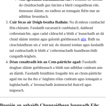
do chuideachadh gus faicinn a bheil cungaidhean eile,
tinneasan slàinte, no eadhon an iomagain fhèin mar an
adhbhar freumhach.
Cuir fòcas air Dòigh-beatha fhallain:
Na dì-mheas cumhachd
fèin-chùraim. Faodaidh eacarsaich cunbhalach, daithead
cothromaichte, agus cadal càileachd a bhith a’ leasachadh an dà
chuid slàinte inntinn agus gnìomh gnèitheasach
stòr
. Bidh na
cleachdaidhean sin a’ toirt taic do shunnd iomlan agus faodaidh
iad cuideachadh le bhith a’ cothromachadh buaidhean-bìdh
cungaidh-leigheis.
Dèan conaltradh leis an Com-pàirtiche agad:
Faodaidh
draghan slàinte gnèitheasach a bhith nan adhbhar cuideam ann
an dàimh. Faodaidh bruidhinn fosgailte leis an chom-pàirtiche
agad mu na tha thu a’ faighinn eòlas cuideam agus iomagain a
lughdachadh, a’ brosnachadh àrainneachd thaiceil agus
tuigseach.
Busròin an aghaidh Chungaidhean Iongnadh Eile: