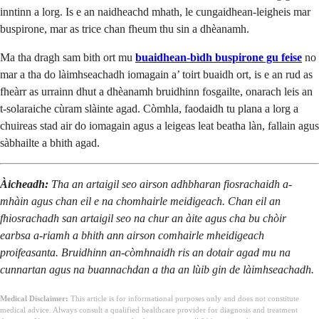
inntinn a lorg. Is e an naidheachd mhath, le cungaidhean-leigheis mar
buspirone, mar as trice chan fheum thu sin a dhèanamh.
Ma tha dragh sam bith ort mu
buaidhean-bìdh buspirone gu feise
no
mar a tha do làimhseachadh iomagain a’ toirt buaidh ort, is e an rud as
fheàrr as urrainn dhut a dhèanamh bruidhinn fosgailte, onarach leis an
t-solaraiche cùram slàinte agad. Còmhla, faodaidh tu plana a lorg a
chuireas stad air do iomagain agus a leigeas leat beatha làn, fallain agus
sàbhailte a bhith agad.
Àicheadh:
Tha an artaigil seo airson adhbharan fiosrachaidh a-
mhàin agus chan eil e na chomhairle meidigeach. Chan eil an
fhiosrachadh san artaigil seo na chur an àite agus cha bu chòir
earbsa a-riamh a bhith ann airson comhairle mheidigeach
proifeasanta. Bruidhinn an-còmhnaidh ris an dotair agad mu na
cunnartan agus na buannachdan a tha an lùib gin de làimhseachadh.
Medical Disclaimer:
This article is for informational purposes only and does not constitute
medical advice. Always consult a qualified healthcare provider for diagnosis and treatment