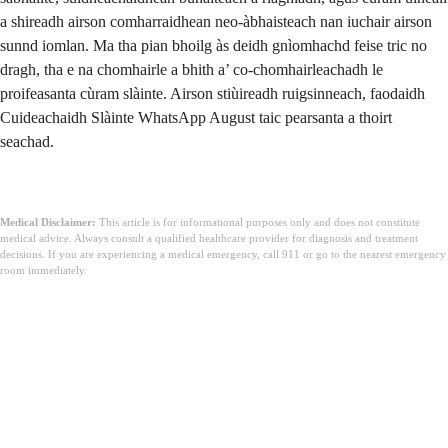
a shireadh airson comharraidhean neo-àbhaisteach nan iuchair airson
sunnd iomlan. Ma tha pian bhoilg às deidh gnìomhachd feise tric no
dragh, tha e na chomhairle a bhith a’ co-chomhairleachadh le
proifeasanta cùram slàinte. Airson stiùireadh ruigsinneach, faodaidh
Cuideachaidh Slàinte WhatsApp August taic pearsanta a thoirt
seachad.
Medical Disclaimer:
This article is for informational purposes only and does not constitute
medical advice. Always consult a qualified healthcare provider for diagnosis and treatment
decisions. If you are experiencing a medical emergency, call 911 or go to the nearest emergency
room immediately.