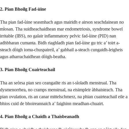
2. Pian Bhoilg Fad-ùine
Tha pian fad-ùine seasmhach agus mairidh e airson seachdainean no
mìosan. Tha suidheachaidhean mar endometriosis, syndrome bowel
irritable (IBS), no galair inflammatory pelvic fad-ùine (PID) nan
adhbharan cumanta. Bidh riaghladh pian fad-ùine gu tric a’ toirt a-
steach dòigh ioma-chuspaireil, a’ gabhail a-steach cungaidh-leigheis
agus atharrachaidhean dòigh-beatha.
3. Pian Bhoilg Cuairteachail
Tha an seòrsa pian seo ceangailte ris an t-sìoladh menstrual. Tha
dysmenorrhea, no cramps menstrual, na eisimpleir àbhaisteach. Tha
pian ovulation, ris an canar mittelschmerz, na phian cuairteachail eile a
bhios cuid de bhoireannaich a’ faighinn meadhan-chuairt.
4. Pian Bhoilg a Chaidh a Thaisbeanadh