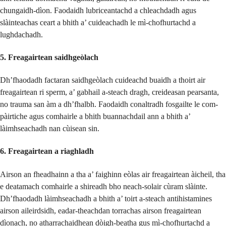
chungaidh-dìon. Faodaidh lubriceantachd a chleachdadh agus
slàinteachas ceart a bhith a’ cuideachadh le mì-chofhurtachd a
lughdachadh.
5. Freagairtean saidhgeòlach
Dh’fhaodadh factaran saidhgeòlach cuideachd buaidh a thoirt air
freagairtean ri sperm, a’ gabhail a-steach dragh, creideasan pearsanta,
no trauma san àm a dh’fhalbh. Faodaidh conaltradh fosgailte le com-
pàirtiche agus comhairle a bhith buannachdail ann a bhith a’
làimhseachadh nan cùisean sin.
6. Freagairtean a riaghladh
Airson an fheadhainn a tha a’ faighinn eòlas air freagairtean àicheil, tha
e deatamach comhairle a shireadh bho neach-solair cùram slàinte.
Dh’fhaodadh làimhseachadh a bhith a’ toirt a-steach antihistamines
airson aileirdsidh, eadar-theachdan torrachas airson freagairtean
dìonach, no atharrachaidhean dòigh-beatha gus mì-chofhurtachd a