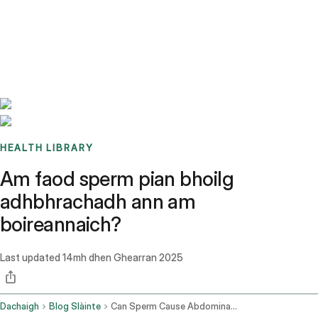
Benchmarks
Stories
FAQ
Sign up / Log in
HEALTH LIBRARY
Am faod sperm pian bhoilg
adhbhrachadh ann am
boireannaich?
Last updated
14mh dhen Ghearran 2025
Dachaigh
Blog Slàinte
Can Sperm Cause Abdominal Pain In Females