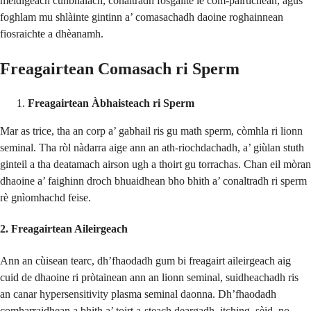
meidigeach cunbhalach, conaltradh fosgailte le com-pàirtichean, agus
foghlam mu shlàinte gintinn a’ comasachadh daoine roghainnean
fiosraichte a dhèanamh.
Freagairtean Comasach ri Sperm
Freagairtean Àbhaisteach ri Sperm
Mar as trice, tha an corp a’ gabhail ris gu math sperm, còmhla ri lionn
seminal. Tha ròl nàdarra aige ann an ath-riochdachadh, a’ giùlan stuth
ginteil a tha deatamach airson ugh a thoirt gu torrachas. Chan eil mòran
dhaoine a’ faighinn droch bhuaidhean bho bhith a’ conaltradh ri sperm
rè gnìomhachd feise.
2. Freagairtean Aileirgeach
Ann an cùisean tearc, dh’fhaodadh gum bi freagairt aileirgeach aig
cuid de dhaoine ri pròtainean ann an lionn seminal, suidheachadh ris
an canar hypersensitivity plasma seminal daonna. Dh’fhaodadh
comharraidhean a bhith a’ toirt a-steach deargadh, itching, sèid, no