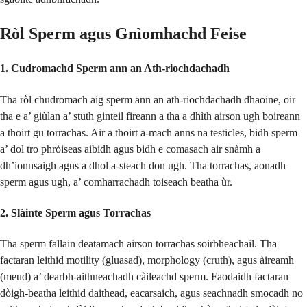
Ròl Sperm agus Gnìomhachd Feise
1. Cudromachd Sperm ann an Ath-riochdachadh
Tha ròl chudromach aig sperm ann an ath-riochdachadh dhaoine, oir
tha e a’ giùlan a’ stuth ginteil fireann a tha a dhìth airson ugh boireann
a thoirt gu torrachas. Air a thoirt a-mach anns na testicles, bidh sperm
a’ dol tro phròiseas aibidh agus bidh e comasach air snàmh a
dh’ionnsaigh agus a dhol a-steach don ugh. Tha torrachas, aonadh
sperm agus ugh, a’ comharrachadh toiseach beatha ùr.
2. Slàinte Sperm agus Torrachas
Tha sperm fallain deatamach airson torrachas soirbheachail. Tha
factaran leithid motility (gluasad), morphology (cruth), agus àireamh
(meud) a’ dearbh-aithneachadh càileachd sperm. Faodaidh factaran
dòigh-beatha leithid daithead, eacarsaich, agus seachnadh smocadh no