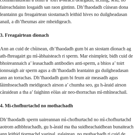
faireachdainn losgaidh san raon gintinn. Dh’fhaodadh cùisean dona
leantainn gu freagairtean siostamach leithid hives no duilgheadasan
anail, a dh’fheumas aire mheidigeach.
3. Freagairtean dìonach
Ann an cuid de chùisean, dh’fhaodadh gum bi an siostam dìonach ag
ath-fhreagairt gu mì-àbhaisteach ri sperm. Mar eisimpleir, bidh cuid de
bhoireannaich a’ leasachadh antibodies anti-sperm, a bhios a’ toirt
ionnsaigh air sperm agus a dh’fhaodadh leantainn gu duilgheadasan
ann an torrachas. Dh’fhaodadh gum bi feum air measadh agus
làimhseachadh meidigeach airson a’ chumha seo, gu h-àraid airson
càraidean a tha a’ faighinn eòlas air neo-thorrachas mì-mhìneachail.
4. Mì-chofhurtachd no mothachadh
Dh’fhaodadh sperm uaireannan mì-chofhurtachd no mì-chofhurtachd
aotrom adhbhrachadh, gu h-àraid ma tha suidheachaidhean bunaiteach
ann leithid tiormachd vaginal, galairean, no mothachadh ri cuid de