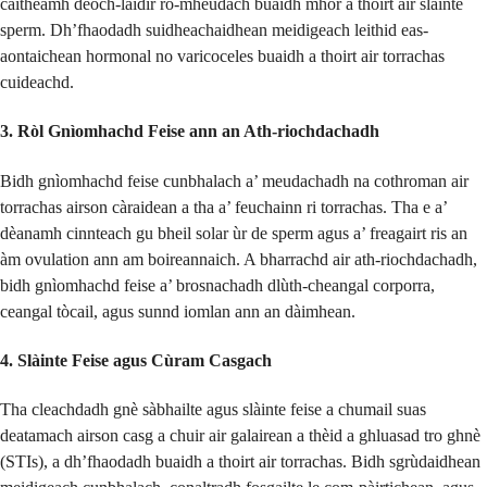
caitheamh deoch-làidir ro-mheudach buaidh mhòr a thoirt air slàinte
sperm. Dh’fhaodadh suidheachaidhean meidigeach leithid eas-
aontaichean hormonal no varicoceles buaidh a thoirt air torrachas
cuideachd.
3. Ròl Gnìomhachd Feise ann an Ath-riochdachadh
Bidh gnìomhachd feise cunbhalach a’ meudachadh na cothroman air
torrachas airson càraidean a tha a’ feuchainn ri torrachas. Tha e a’
dèanamh cinnteach gu bheil solar ùr de sperm agus a’ freagairt ris an
àm ovulation ann am boireannaich. A bharrachd air ath-riochdachadh,
bidh gnìomhachd feise a’ brosnachadh dlùth-cheangal corporra,
ceangal tòcail, agus sunnd iomlan ann an dàimhean.
4. Slàinte Feise agus Cùram Casgach
Tha cleachdadh gnè sàbhailte agus slàinte feise a chumail suas
deatamach airson casg a chuir air galairean a thèid a ghluasad tro ghnè
(STIs), a dh’fhaodadh buaidh a thoirt air torrachas. Bidh sgrùdaidhean