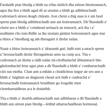
Faodaidh pian bhoilg a bhith na eòlas duilich dha mòran bhoireannach,
agus tha fios a bhith agad dè as urrainn a bhith ga adhbhrachadh
cudromach airson deagh chùram. Aon cheist a thig suas is e am faod
sperm pian bhoilg adhbhrachadh ann am boireannaich. Dh’fhaodadh a’
cheist seo a bhith a’ coimhead neònach an toiseach, ach tha i a’
sealltainn cho iom-fhillte sa tha siostam gintinn boireannaich agus mar
a bhios a’ bhodhaig ag ath-fhreagairt ri diofar rudan.
Nuair a bhios boireannaich a’ dèanamh gnè, bidh toirt a-steach sperm
a’ brosnachadh diofar fhreagairtean anns na cuirp aca. Tha e
cudromach an diofar a ràdh eadar mì-chofhurtachd àbhaisteach bho
ghnìomhachd feise agus pian a dh’fhaodadh a bhith a’ comharrachadh
cùis nas motha. Chan ann a-mhàin a chuidicheas tuigse air seo ann a
bhith a’ faighinn an diagnosis cheart ach bidh e cuideachd a’
brosnachadh boireannaich bruidhinn gu fosgailte mun
chomharraidhean aca le dotairibh.
Tha a bhith a’ dearbh-aithneachadh nan adhbharan a dh’fhaodadh a
bhith ann airson pian bhoilg—leithid atharrachaidhean hormonal,