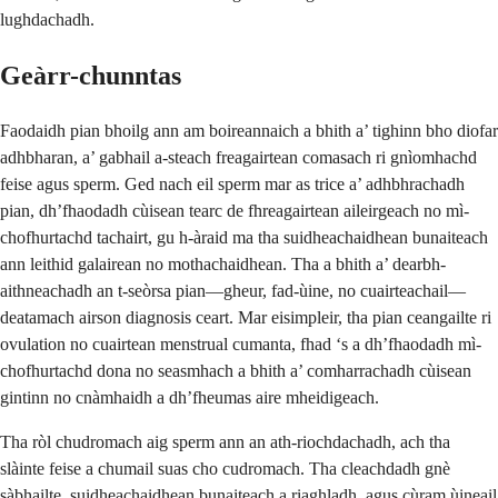
lughdachadh.
Geàrr-chunntas
Faodaidh pian bhoilg ann am boireannaich a bhith a’ tighinn bho diofar
adhbharan, a’ gabhail a-steach freagairtean comasach ri gnìomhachd
feise agus sperm. Ged nach eil sperm mar as trice a’ adhbhrachadh
pian, dh’fhaodadh cùisean tearc de fhreagairtean aileirgeach no mì-
chofhurtachd tachairt, gu h-àraid ma tha suidheachaidhean bunaiteach
ann leithid galairean no mothachaidhean. Tha a bhith a’ dearbh-
aithneachadh an t-seòrsa pian—gheur, fad-ùine, no cuairteachail—
deatamach airson diagnosis ceart. Mar eisimpleir, tha pian ceangailte ri
ovulation no cuairtean menstrual cumanta, fhad ‘s a dh’fhaodadh mì-
chofhurtachd dona no seasmhach a bhith a’ comharrachadh cùisean
gintinn no cnàmhaidh a dh’fheumas aire mheidigeach.
Tha ròl chudromach aig sperm ann an ath-riochdachadh, ach tha
slàinte feise a chumail suas cho cudromach. Tha cleachdadh gnè
sàbhailte, suidheachaidhean bunaiteach a riaghladh, agus cùram ùineail