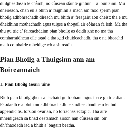
duilgheadasan le cnàmh, no cùisean slàinte gintinn—a’ buntainn. Mu
dheireadh, chan eil a bhith a’ faighinn a-mach am faod sperm pian
bhoilg adhbhrachadh dìreach mu bhith a’ freagairt aon cheist; tha e mu
dheidhinn mothachadh agus tuigse a thogail air eòlasan fa leth. Ma tha
thu gu tric a’ faireachdainn pian bhoilg às deidh gnè no ma tha
comharraidhean eile agad a tha gad chuideachadh, tha e na bheachd
math comhairle mheidigeach a shireadh.
Pian Bhoilg a Thuigsinn ann am
Boireannaich
1. Pian Bhoilg Gearr-ùine
Bidh pian bhoilg gheur a’ tachairt gu h-obann agus tha e gu tric dian.
Faodaidh e a bhith air adhbhrachadh le suidheachaidhean leithid
appendicitis, torsion ovarian, no torrachas ectopic. Tha aire
mheidigeach sa bhad deatamach airson nan cùisean sin, oir
dh’fhaodadh iad a bhith a’ bagairt beatha.