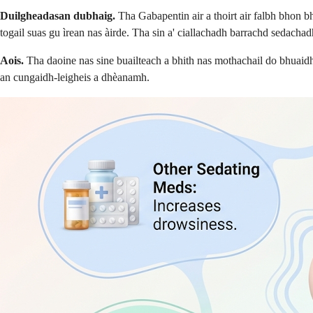
Duilgheadasan dubhaig.
Tha Gabapentin air a thoirt air falbh bhon 
togail suas gu ìrean nas àirde. Tha sin a' ciallachadh barrachd sedacha
Aois.
Tha daoine nas sine buailteach a bhith nas mothachail do bhuaid
an cungaidh-leigheis a dhèanamh.