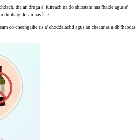
dach, tha an druga a' fuireach na do shiostam nas fhaide agus a'
an dubhaig dòsan nas ìsle.
eam co-cheangailte ris a' choddalachd agus an cheannas a dh'fhaodas