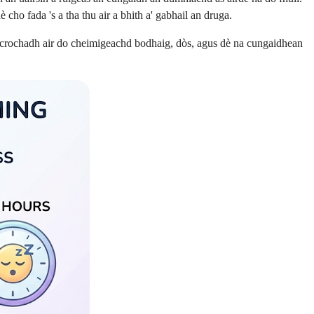
cho fada 's a tha thu air a bhith a' gabhail an druga.
an crochadh air do cheimigeachd bodhaig, dòs, agus dè na cungaidhean