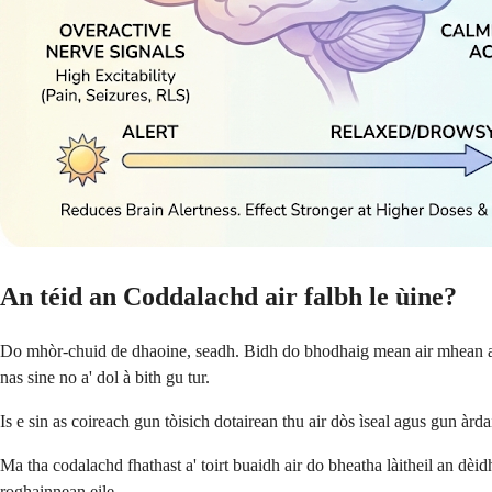
An téid an Coddalachd air falbh le ùine?
Do mhòr-chuid de dhaoine, seadh. Bidh do bhodhaig mean air mhean a' ga
nas sine no a' dol à bith gu tur.
Is e sin as coireach gun tòisich dotairean thu air dòs ìseal agus gun àr
Ma tha codalachd fhathast a' toirt buaidh air do bheatha làitheil an dè
roghainnean eile.