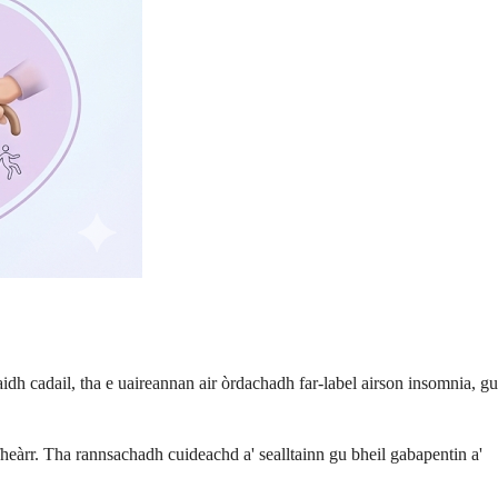
h cadail, tha e uaireannan air òrdachadh far-label airson insomnia, gu
àrr. Tha rannsachadh cuideachd a' sealltainn gu bheil gabapentin a'