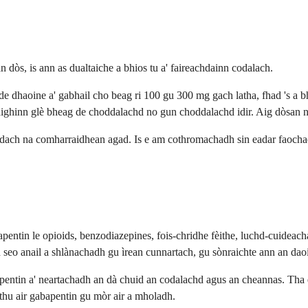
 dòs, is ann as dualtaiche a bhios tu a' faireachdainn codalach.
 de dhaoine a' gabhail cho beag ri 100 gu 300 mg gach latha, fhad 's a b
 faighinn glè bheag de choddalachd no gun choddalachd idir. Aig dòsan 
eachdach na comharraidhean agad. Is e am cothromachadh sin eadar faoc
entin le opioids, benzodiazepines, fois-chridhe fèithe, luchd-cuideach
eo anail a shlànachadh gu ìrean cunnartach, gu sònraichte ann an daoi
abapentin a' neartachadh an dà chuid an codalachd agus an cheannas. Th
 thu air gabapentin gu mòr air a mholadh.