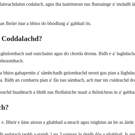
faireachdainn codalach, agus tha tuairmsean nas fharsainge a' moladh àit
as fheàrr mar a bhios do bhodhaig a' gabhail ris.
h Coddalachd?
-ghnìomhach nad eanchainn agus do chorda droma. Bidh e a' lughdachadh
-sheasmhach.
ir a bhios gabapentin a' sàmhchadh gnìomhachd neoni gus pian a lùghd
tha. Bidh an comharra pian a' fàs nas sàmhach, ach mar sin cuideachd do
eachd buailteach a bhith nas fhollaisiche nuair a thòisicheas tu a' gabh
ch?
 Bheir e ùine airson a ghabhail a-steach agus ruighinn an ìre as àirde 
h sedatach taobh a-staigh 2 gu 3 uairean às deidh dòs a ghabhail. Is an