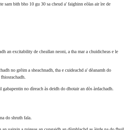
e sam bith bho 10 gu 30 sa cheud a' faighinn eòlas air ìre de
 an excitability de cheallan neoni, a tha mar a chuidicheas e le
achadh no grèim a sheachnadh, tha e cuideachd a' dèanamh do
 fhiosrachadh.
ail gabapentin no dìreach às deidh do dhotair an dòs àrdachadh.
na do shruth fala.
n an uairsin a ruigeas an cungaidh an dùmhlachd as àirde na do fhuil.