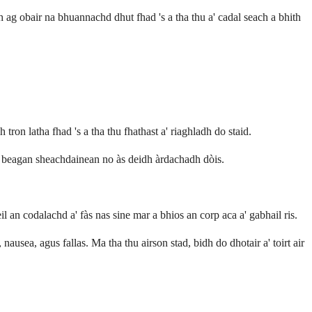
ag obair na bhuannachd dhut fhad 's a tha thu a' cadal seach a bhith
on latha fhad 's a tha thu fhathast a' riaghladh do staid.
ad beagan sheachdainean no às deidh àrdachadh dòis.
an codalachd a' fàs nas sine mar a bhios an corp aca a' gabhail ris.
sea, agus fallas. Ma tha thu airson stad, bidh do dhotair a' toirt air