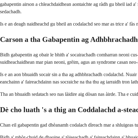
gabapentin airson a chleachdaidhean aontaichte ag ràdh gu bheil iad a' 
sedachadh.
Is e an deagh naidheachd gu bheil an codalachd seo mar as trice a' fàs n
Carson a tha Gabapentin ag Adhbhrachad
Bidh gabapentin ag obair le bhith a' socairachadh comharran neoni cus
suidheachaidhean mar pian neoni, grèim, agus an syndrome casan neo
Is e an aon bhuaidh socair sin a tha ag adhbhrachadh codalachd. Nua
eanchainn a' faireachdainn nas socraiche na tha thu ag iarraidh tron la
Tha an bhuaidh sedatach seo nas làidire aig dòsan nas àirde. Tha e cuid
Dè cho luath 's a thig an Coddalachd a-stea
Chan eil gabapentin gad dhèanamh codalach dìreach mar a shluigeas tu e.
Bidh a' mhòr-chuid de dhaoine a' tòiseachadh a' faireachdainn a' bhuaid