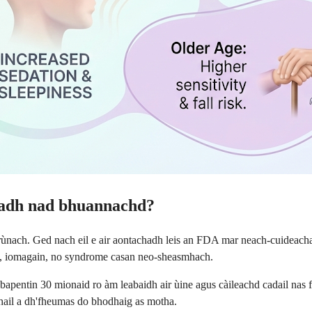
dadh nad bhuannachd?
ùnach. Ged nach eil e air aontachadh leis an FDA mar neach-cuideachaid
oni, iomagain, no syndrome casan neo-sheasmhach.
ntin 30 mionaid ro àm leabaidh air ùine agus càileachd cadail nas fhe
hail a dh'fheumas do bhodhaig as motha.