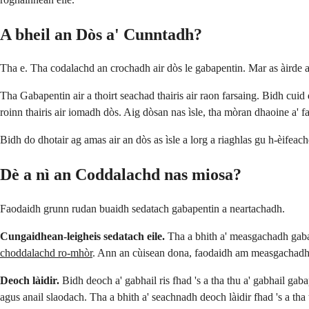
A bheil an Dòs a' Cunntadh?
Tha e. Tha codalachd an crochadh air dòs le gabapentin. Mar as àirde an
Tha Gabapentin air a thoirt seachad thairis air raon farsaing. Bidh cuid
roinn thairis air iomadh dòs. Aig dòsan nas ìsle, tha mòran dhaoine a'
Bidh do dhotair ag amas air an dòs as ìsle a lorg a riaghlas gu h-èif
Dè a nì an Coddalachd nas miosa?
Faodaidh grunn rudan buaidh sedatach gabapentin a neartachadh.
Cungaidhean-leigheis sedatach eile.
Tha a bhith a' measgachadh gabap
choddalachd ro-mhòr
. Ann an cùisean dona, faodaidh am measgachadh s
Deoch làidir.
Bidh deoch a' gabhail ris fhad 's a tha thu a' gabhail g
agus anail slaodach. Tha a bhith a' seachnadh deoch làidir fhad 's a tha