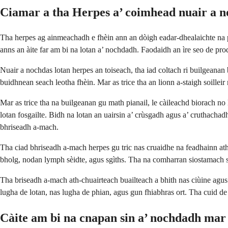
Ciamar a tha Herpes a’ coimhead nuair a n
Tha herpes ag ainmeachadh e fhèin ann an dòigh eadar-dhealaichte na pi
anns an àite far am bi na lotan a’ nochdadh. Faodaidh an ìre seo de pro
Nuair a nochdas lotan herpes an toiseach, tha iad coltach ri builgeanan
buidhnean seach leotha fhèin. Mar as trice tha an lionn a-staigh soillei
Mar as trice tha na builgeanan gu math pianail, le càileachd biorach no
lotan fosgailte. Bidh na lotan an uairsin a’ crùsgadh agus a’ cruthachadh
bhriseadh a-mach.
Tha ciad bhriseadh a-mach herpes gu tric nas cruaidhe na feadhainn ath-
bholg, nodan lymph sèidte, agus sgìths. Tha na comharran siostamach si
Tha briseadh a-mach ath-chuairteach buailteach a bhith nas ciùine agus
lugha de lotan, nas lugha de phian, agus gun fhiabhras ort. Tha cuid de d
Càite am bi na cnapan sin a’ nochdadh mar 