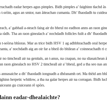
rachadh eadar herpes agus pimples. Bidh pimples a’ faighinn tlachd às 
t-sròin, agus an smior, nan àiteachan cumanta. Dh’ fhaodadh tu cuideac
, a’ gabhail a-steach faisg air do bheul no eadhon anns an raon gineala
r a ràdh. Tha an raon ginealach a’ nochdadh follicles fuilt a dh’ fhaodad
n t-seòrsa bhìoras. Mar as trice bidh HSV 1 ag adhbhrachadh oral herpe
manta, a’ nochdadh aig an oir far a bheil do bhilean a’ coinneachadh ri 
o timcheall air na genitals, an t-anus, na cnapan, no na sliasaichean à
n raon ginealach no HSV 2 timcheall air a’ bheul, ged a tha seo nas an
annasaiche a dh’ fhaodadh iongnadh a dhèanamh ort. Ma thèid am bhìora
ghinn herpetic whitlow, a tha na galar herpes air na corragan. Bidh lu
iceann gu craiceann rè spòrs.
dainn eadar-dhealaichte?