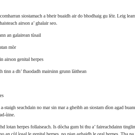
t comharran siostamach a bheir buaidh air do bhodhaig gu lèir. Leig leam
haisteach airson a’ ghalair seo.
ann an galairean tùsail
natan mòr
n airson genital herpes
th tinn a dh’ fhaodadh mairsinn grunn làithean
es
h a-staigh seachdain no mar sin mar a gheibh an siostam dìon agad buan
ad-ùine.
lotan herpes follaiseach. Is dòcha gum bi thu a’ faireachdainn tingling
 an cùl ìosal le genital herpes, no pian aghaidh le oral herpes. Tha na 