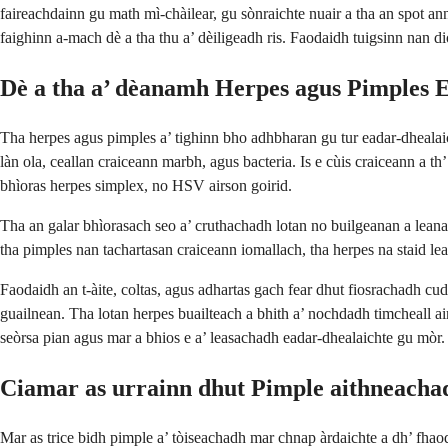
faireachdainn gu math mì-chàilear, gu sònraichte nuair a tha an spot an
faighinn a-mach dè a tha thu a’ dèiligeadh ris. Faodaidh tuigsinn nan d
Dè a tha a’ dèanamh Herpes agus Pimples E
Tha herpes agus pimples a’ tighinn bho adhbharan gu tur eadar-dhealaich
làn ola, ceallan craiceann marbh, agus bacteria. Is e cùis craiceann a th
bhìoras herpes simplex, no HSV airson goirid.
Tha an galar bhìorasach seo a’ cruthachadh lotan no builgeanan a lean
tha pimples nan tachartasan craiceann iomallach, tha herpes na staid le
Faodaidh an t-àite, coltas, agus adhartas gach fear dhut fiosrachadh cu
guailnean. Tha lotan herpes buailteach a bhith a’ nochdadh timcheall air
seòrsa pian agus mar a bhios e a’ leasachadh eadar-dhealaichte gu mòr.
Ciamar as urrainn dhut Pimple aithneacha
Mar as trice bidh pimple a’ tòiseachadh mar chnap àrdaichte a dh’ fhaod