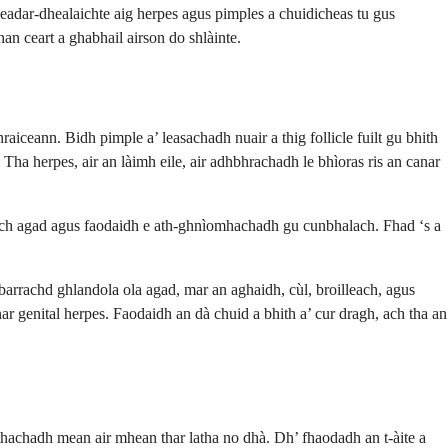
n eadar-dhealaichte aig herpes agus pimples a chuidicheas tu gus
an ceart a ghabhail airson do shlàinte.
iceann. Bidh pimple a’ leasachadh nuair a thig follicle fuilt gu bhith
. Tha herpes, air an làimh eile, air adhbhrachadh le bhìoras ris an canar
hach agad agus faodaidh e ath-ghnìomhachadh gu cunbhalach. Fhad ‘s a
 barrachd ghlandola ola agad, mar an aghaidh, cùl, broilleach, agus
nar genital herpes. Faodaidh an dà chuid a bhith a’ cur dragh, ach tha an
uthachadh mean air mhean thar latha no dhà. Dh’ fhaodadh an t-àite a