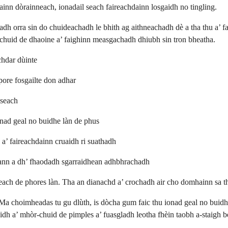
dainn dòrainneach, ionadail seach faireachdainn losgaidh no tingling.
dh orra sin do chuideachadh le bhith ag aithneachadh dè a tha thu a’ fa
r-chuid de dhaoine a’ faighinn measgachadh dhiubh sin tron bheatha.
chdar dùinte
ore fosgailte don adhar
iseach
onad geal no buidhe làn de phus
a’ faireachdainn cruaidh ri suathadh
eann a dh’ fhaodadh sgarraidhean adhbhrachadh
teach de phores làn. Tha an dianachd a’ crochadh air cho domhainn sa t
 Ma choimheadas tu gu dlùth, is dòcha gum faic thu ionad geal no buidh
 bidh a’ mhòr-chuid de pimples a’ fuasgladh leotha fhèin taobh a-staigh