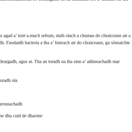
s agad a’ toirt a-mach sebum, stuth olach a chumas do chraiceann air a
dh. Faodaidh bacteria a tha a’ fuireach air do chraiceann, gu sònraichte
, deargadh, agus at. Tha an toradh na tha sinn a’ aithneachadh mar
oradh ola
bhrosnachadh
cne dha cuid de dhaoine