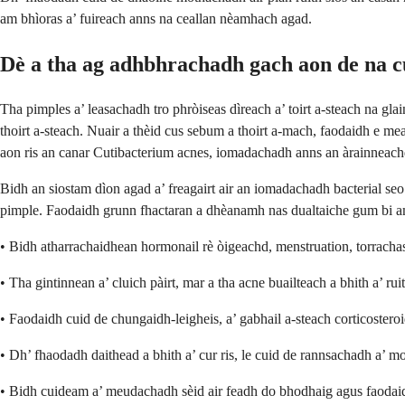
am bhìoras a’ fuireach anns na ceallan nèamhach agad.
Dè a tha ag adhbhrachadh gach aon de na c
Tha pimples a’ leasachadh tro phròiseas dìreach a’ toirt a-steach na g
thoirt a-steach. Nuair a thèid cus sebum a thoirt a-mach, faodaidh e mea
aon ris an canar Cutibacterium acnes, iomadachadh anns an àrainneach
Bidh an siostam dìon agad a’ freagairt air an iomadachadh bacterial seo 
pimple. Faodaidh grunn fhactaran a dhèanamh nas dualtaiche gum bi am 
• Bidh atharrachaidhean hormonail rè òigeachd, menstruation, torrach
• Tha gintinnean a’ cluich pàirt, mar a tha acne buailteach a bhith a’ ru
• Faodaidh cuid de chungaidh-leigheis, a’ gabhail a-steach corticoster
• Dh’ fhaodadh daithead a bhith a’ cur ris, le cuid de rannsachadh a’
• Bidh cuideam a’ meudachadh sèid air feadh do bhodhaig agus faodai