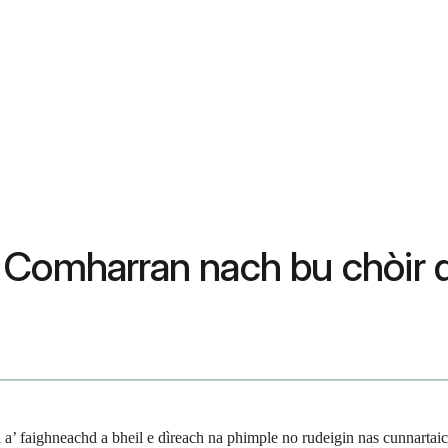
Comharran nach bu chòir dh
hu a’ faighneachd a bheil e dìreach na phimple no rudeigin nas cunnartai