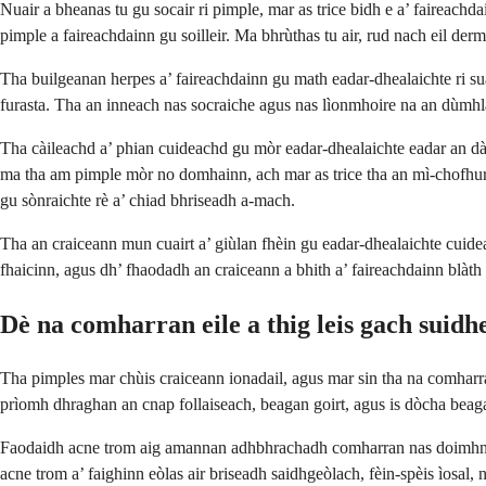
Nuair a bheanas tu gu socair ri pimple, mar as trice bidh e a’ faireac
pimple a faireachdainn gu soilleir. Ma bhrùthas tu air, rud nach eil der
Tha builgeanan herpes a’ faireachdainn gu math eadar-dhealaichte ri sua
furasta. Tha an inneach nas socraiche agus nas lìonmhoire na an dùmhl
Tha càileachd a’ phian cuideachd gu mòr eadar-dhealaichte eadar an dà
ma tha am pimple mòr no domhainn, ach mar as trice tha an mì-chofhurt
gu sònraichte rè a’ chiad bhriseadh a-mach.
Tha an craiceann mun cuairt a’ giùlan fhèin gu eadar-dhealaichte cuidea
fhaicinn, agus dh’ fhaodadh an craiceann a bhith a’ faireachdainn blàth 
Dè na comharran eile a thig leis gach suid
Tha pimples mar chùis craiceann ionadail, agus mar sin tha na comharran 
prìomh dhraghan an cnap follaiseach, beagan goirt, agus is dòcha beag
Faodaidh acne trom aig amannan adhbhrachadh comharran nas doimhne. F
acne trom a’ faighinn eòlas air briseadh saidhgeòlach, fèin-spèis ìosal,