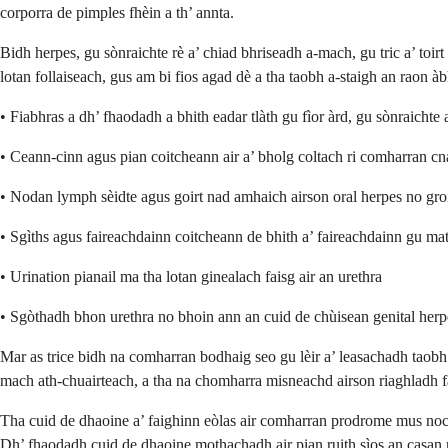
corporra de pimples fhèin a th’ annta.
Bidh herpes, gu sònraichte rè a’ chiad bhriseadh a-mach, gu tric a’ toir
lotan follaiseach, gus am bi fios agad dè a tha taobh a-staigh an raon àb
• Fiabhras a dh’ fhaodadh a bhith eadar tlàth gu fìor àrd, gu sònraichte 
• Ceann-cinn agus pian coitcheann air a’ bholg coltach ri comharran c
• Nodan lymph sèidte agus goirt nad amhaich airson oral herpes no groi
• Sgìths agus faireachdainn coitcheann de bhith a’ faireachdainn gu ma
• Urination pianail ma tha lotan ginealach faisg air an urethra
• Sgòthadh bhon urethra no bhoin ann an cuid de chùisean genital herp
Mar as trice bidh na comharran bodhaig seo gu lèir a’ leasachadh taob
mach ath-chuairteach, a tha na chomharra misneachd airson riaghladh f
Tha cuid de dhaoine a’ faighinn eòlas air comharran prodrome mus nochd 
Dh’ fhaodadh cuid de dhaoine mothachadh air pian ruith sìos an casan no