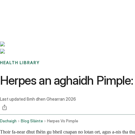
Benchmarks
Stories
FAQ
Sign up / Log in
HEALTH LIBRARY
Herpes an aghaidh Pimple: 
Last updated
8mh dhen Ghearran 2026
Dachaigh
Blog Slàinte
Herpes Vs Pimple
Thoir fa-near dhut fhèin gu bheil cnapan no lotan ort, agus a-nis tha t