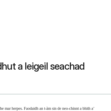
ut a leigeil seachad
che mar herpes. Faodaidh an t-àm sin de neo-chinnt a bhith a’