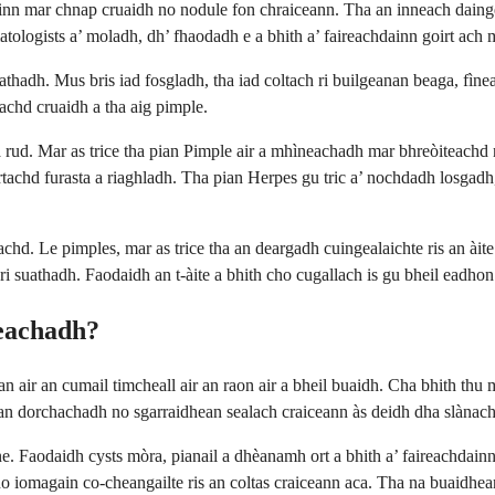
hdainn mar chnap cruaidh no nodule fon chraiceann. Tha an inneach daing
matologists a’ moladh, dh’ fhaodadh e a bhith a’ faireachdainn goirt ach
thadh. Mus bris iad fosgladh, tha iad coltach ri builgeanan beaga, fìne
achd cruaidh a tha aig pimple.
 rud. Mar as trice tha pian Pimple air a mhìneachadh mar bhreòiteachd 
achd furasta a riaghladh. Tha pian Herpes gu tric a’ nochdadh losgadh,
chd. Le pimples, mar as trice tha an deargadh cuingealaichte ris an àit
ri suathadh. Faodaidh an t-àite a bhith cho cugallach is gu bheil eadhon
heachadh?
air an cumail timcheall air an raon air a bheil buaidh. Cha bhith thu mar
an dorchachadh no sgarraidhean sealach craiceann às deidh dha slànacha
aodaidh cysts mòra, pianail a dhèanamh ort a bhith a’ faireachdainn g
 no iomagain co-cheangailte ris an coltas craiceann aca. Tha na buaidhea