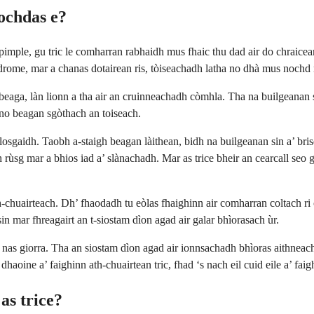
ochdas e?
mple, gu tric le comharran rabhaidh mus fhaic thu dad air do chraicean
drome, mar a chanas dotairean ris, tòiseachadh latha no dhà mus nochd n
 beaga, làn lionn a tha air an cruinneachadh còmhla. Tha na builgeanan 
r no beagan sgòthach an toiseach.
 losgaidh. Taobh a-staigh beagan làithean, bidh na builgeanan sin a’ br
 rùsg mar a bhios iad a’ slànachadh. Mar as trice bheir an cearcall seo g
chuairteach. Dh’ fhaodadh tu eòlas fhaighinn air comharran coltach ri c
n mar fhreagairt an t-siostam dìon agad air galar bhìorasach ùr.
 nas giorra. Tha an siostam dìon agad air ionnsachadh bhìoras aithneach
haoine a’ faighinn ath-chuairtean tric, fhad ‘s nach eil cuid eile a’ fai
as trice?