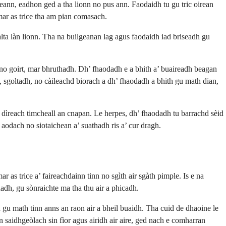
eann, eadhon ged a tha lionn no pus ann. Faodaidh tu gu tric oirean
 mar as trice tha am pian comasach.
alta làn lionn. Tha na builgeanan lag agus faodaidh iad briseadh gu
no goirt, mar bhruthadh. Dh’ fhaodadh e a bhith a’ buaireadh beagan
 sgoltadh, no càileachd biorach a dh’ fhaodadh a bhith gu math dian,
e dìreach timcheall an cnapan. Le herpes, dh’ fhaodadh tu barrachd sèid
 aodach no siotaichean a’ suathadh ris a’ cur dragh.
 as trice a’ faireachdainn tinn no sgìth air sgàth pimple. Is e na
dh, gu sònraichte ma tha thu air a phicadh.
u math tinn anns an raon air a bheil buaidh. Tha cuid de dhaoine le
n saidhgeòlach sin fìor agus airidh air aire, ged nach e comharran