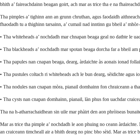
bhith a’ faireachdainn beagan goirt, ach mar as trice tha e na fhaireach
Tha pimples a’ tighinn ann an grunn chruthan, agus faodaidh aithneacha
fhaodadh tu a thighinn tarsainn, a’ cumail nad inntinn gu bheil a’ mhò
• Tha whiteheads a’ nochdadh mar chnapan beaga geal no dathte le ua
• Tha blackheads a’ nochdadh mar spotan beaga dorcha far a bheil am p
• Tha papules nan cnapan beaga, dearg, àrdaichte às aonais ionad folla
• Tha pustules coltach ri whiteheads ach le bun dearg, sèidichte agus i
• Tha nodules nan cnapan mòra, pianail domhainn fon chraiceann a tha 
• Tha cysts nan cnapan domhainn, pianail, làn phus fon uachdar craic
Tha na h-atharrachaidhean sin uile mar phàirt den aon phròiseas bunai
Mar as trice tha pimple a’ nochdadh le aon phuing no ceann àrdaichte.
an craiceann timcheall air a bhith dearg no pinc bho sèid. Mar as trice