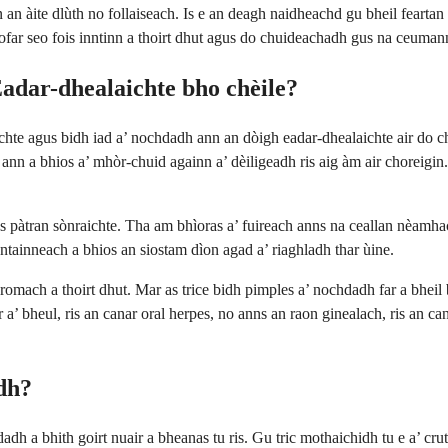
n an àite dlùth no follaiseach. Is e an deagh naidheachd gu bheil fearta
iofar seo fois inntinn a thoirt dhut agus do chuideachadh gus na ceumann
adar-dhealaichte bho chèile?
te agus bidh iad a’ nochdadh ann an dòigh eadar-dhealaichte air do chra
’ ann a bhios a’ mhòr-chuid againn a’ dèiligeadh ris aig àm air choreigin
as pàtran sònraichte. Tha am bhìoras a’ fuireach anns na ceallan nèam
antainneach a bhios an siostam dìon agad a’ riaghladh thar ùine.
dromach a thoirt dhut. Mar as trice bidh pimples a’ nochdadh far a bheil
 a’ bheul, ris an canar oral herpes, no anns an raon ginealach, ris an ca
dh?
adh a bhith goirt nuair a bheanas tu ris. Gu tric mothaichidh tu e a’ cr