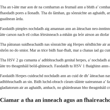
Tha an t-àite mar aon de na comharran as feumail ann a bhith a’ comhar
fhaodadh pores a lìonadh. Tha do làmhan, gu sònraichte an aghaidh, an 
guailnean àrda.
Faodaidh pimples nochdadh aig amannan ann an àiteachan neo-inntinneach
àite carson nach eil coltas lèirsinneach a-mhàin gu leòr airson an diofa
Tha pàtranan suidheachaidh nas sònraichte aig Herpes stèidhichte air a
shròn no do smior. Mar as trice bidh fuar-fhalt, mar a chanas iad gu cu
Tha HSV 2 gu cumanta a’ adhbhrachadh genital herpes, a’ nochdadh air n
àite tro theagmháil beòil-ghineach. Faodaidh tu HSV 1 fhaighinn anns a
Faodaidh Herpes cuideachd nochdadh ann an cuid de dh’ àiteachan nas 
adhbhrachadh an sin. Bidh luchd-obrach cùram slàinte uaireannan a’ fai
gladiatorum air an aghaidh, amhach, no ghàirdeanan bho theagmháil cra
Ciamar a tha an inneach agus an fhaireach