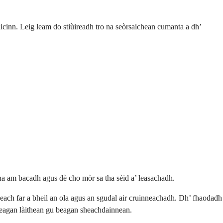
icinn. Leig leam do stiùireadh tro na seòrsaichean cumanta a dh’
ha am bacadh agus dè cho mòr sa tha sèid a’ leasachadh.
each far a bheil an ola agus an sgudal air cruinneachadh. Dh’ fhaodadh
 beagan làithean gu beagan sheachdainnean.