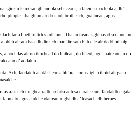
na sgìrean le mòran ghlandola sebaceous, a bheir a-mach ola a dh’
hd pimples fhaighinn air do chùl, broilleach, guailnean, agus
ch far a bheil follicles fuilt ann. Tha an t-eadar-ghluasad seo ann an
h a bhith air am bacadh dìreach mar àite sam bith eile air do bhodhaig.
s, a nochdas air no timcheall do bhilean, do bheul, agus uaireannan do
craiceann d’ aodainn.
rda. Ach, faodaidh an dà sheòrsa bhìoras ionnsaigh a thoirt air gach
nasaiche.
s a-steach tro ghearradh no briseadh sa chraiceann, faodaidh e galar
chd-iomairt agus cluicheadairean rugbaidh a’ leasachadh herpes