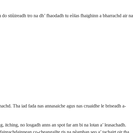
 do stiùireadh tro na dh’ fhaodadh tu eòlas fhaighinn a bharrachd air na
nachd. Tha iad fada nas annasaiche agus nas cruaidhe le briseadh a-
, itching, no losgadh anns an spot far am bi na lotan a’ leasachadh.
faireachdainnean co-cheangailte ris na nèamhan seo a’ tachairt oir tha