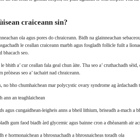
ùisean craiceann sin?
lainneachan ola agus pores do chraiceann. Bidh na glainneachan sebaceou
sgachadh le ceallan craiceann marbh agus fosgladh follicle fuilt a lìona
d bhacach seo.
le bhith a’ cur ceallan fala geal chun àite. Tha seo a’ cruthachadh sèid
pròiseas seo a’ tachairt nad chraiceann.
as, no bho chumhaichean mar polycystic ovary syndrome ag àrdachadh t
ith ann an teaghlaichean
oids agus cungaidhean-leigheis anns a bheil lithium, briseadh a-mach a 
 moladh gum faod biadh àrd glycemic agus bainne cron a dhèanamh air a
dh e hormonaichean a bhrosnachadh a bhrosnaicheas toradh ola