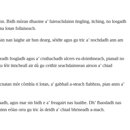
n. Bidh mòran dhaoine a’ faireachdainn tingling, itching, no losgadh
a lotan follaiseach.
sin nan laighe air bun dearg, sèidte agus gu tric a’ nochdadh ann am
iseadh fosgladh agus a’ cruthachadh ulcers eu-doimhneach, pianail no
u lèir timcheall air dà gu ceithir seachdainnean airson a’ chiad
natan mòr còmhla ri lotan, a’ gabhail a-steach fiabhras, pian anns a’
adh, agus mar sin bidh e a’ freagairt nas luaithe. Dh’ fhaodadh nas
ghinn eòlas orra gu tric às deidh a’ chiad bhriseadh a-mach.