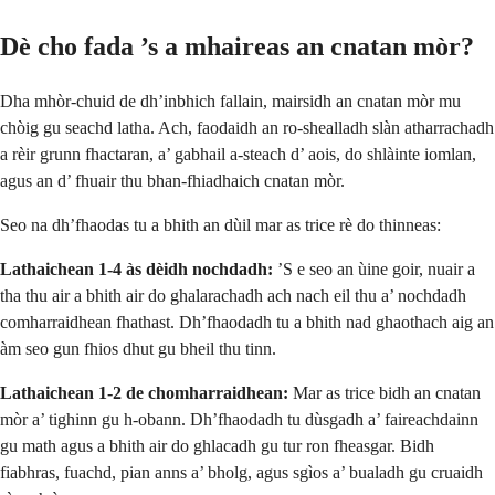
Dè cho fada ’s a mhaireas an cnatan mòr?
Dha mhòr-chuid de dh’inbhich fallain, mairsidh an cnatan mòr mu
chòig gu seachd latha. Ach, faodaidh an ro-shealladh slàn atharrachadh
a rèir grunn fhactaran, a’ gabhail a-steach d’ aois, do shlàinte iomlan,
agus an d’ fhuair thu bhan-fhiadhaich cnatan mòr.
Seo na dh’fhaodas tu a bhith an dùil mar as trice rè do thinneas:
Lathaichean 1-4 às dèidh nochdadh:
’S e seo an ùine goir, nuair a
tha thu air a bhith air do ghalarachadh ach nach eil thu a’ nochdadh
comharraidhean fhathast. Dh’fhaodadh tu a bhith nad ghaothach aig an
àm seo gun fhios dhut gu bheil thu tinn.
Lathaichean 1-2 de chomharraidhean:
Mar as trice bidh an cnatan
mòr a’ tighinn gu h-obann. Dh’fhaodadh tu dùsgadh a’ faireachdainn
gu math agus a bhith air do ghlacadh gu tur ron fheasgar. Bidh
fiabhras, fuachd, pian anns a’ bholg, agus sgìos a’ bualadh gu cruaidh