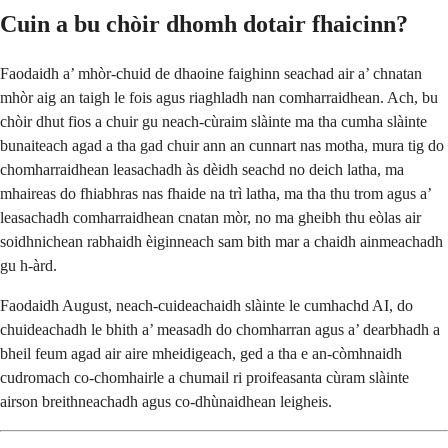
Cuin a bu chòir dhomh dotair fhaicinn?
Faodaidh a’ mhòr-chuid de dhaoine faighinn seachad air a’ chnatan
mhòr aig an taigh le fois agus riaghladh nan comharraidhean. Ach, bu
chòir dhut fios a chuir gu neach-cùraim slàinte ma tha cumha slàinte
bunaiteach agad a tha gad chuir ann an cunnart nas motha, mura tig do
chomharraidhean leasachadh às dèidh seachd no deich latha, ma
mhaireas do fhiabhras nas fhaide na trì latha, ma tha thu trom agus a’
leasachadh comharraidhean cnatan mòr, no ma gheibh thu eòlas air
soidhnichean rabhaidh èiginneach sam bith mar a chaidh ainmeachadh
gu h-àrd.
Faodaidh August, neach-cuideachaidh slàinte le cumhachd AI, do
chuideachadh le bhith a’ measadh do chomharran agus a’ dearbhadh a
bheil feum agad air aire mheidigeach, ged a tha e an-còmhnaidh
cudromach co-chomhairle a chumail ri proifeasanta cùram slàinte
airson breithneachadh agus co-dhùnaidhean leigheis.