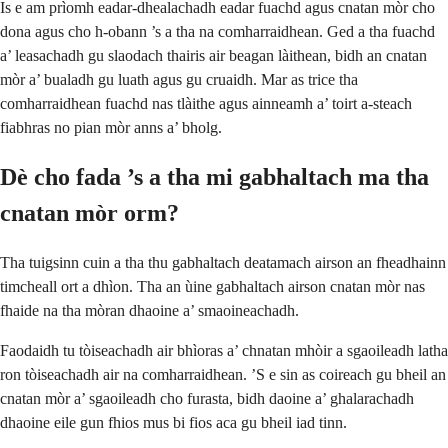
Is e am prìomh eadar-dhealachadh eadar fuachd agus cnatan mòr cho
dona agus cho h-obann ’s a tha na comharraidhean. Ged a tha fuachd
a’ leasachadh gu slaodach thairis air beagan làithean, bidh an cnatan
mòr a’ bualadh gu luath agus gu cruaidh. Mar as trice tha
comharraidhean fuachd nas tlàithe agus ainneamh a’ toirt a-steach
fiabhras no pian mòr anns a’ bholg.
Dè cho fada ’s a tha mi gabhaltach ma tha
cnatan mòr orm?
Tha tuigsinn cuin a tha thu gabhaltach deatamach airson an fheadhainn
timcheall ort a dhìon. Tha an ùine gabhaltach airson cnatan mòr nas
fhaide na tha mòran dhaoine a’ smaoineachadh.
Faodaidh tu tòiseachadh air bhìoras a’ chnatan mhòir a sgaoileadh latha
ron tòiseachadh air na comharraidhean. ’S e sin as coireach gu bheil an
cnatan mòr a’ sgaoileadh cho furasta, bidh daoine a’ ghalarachadh
dhaoine eile gun fhios mus bi fios aca gu bheil iad tinn.