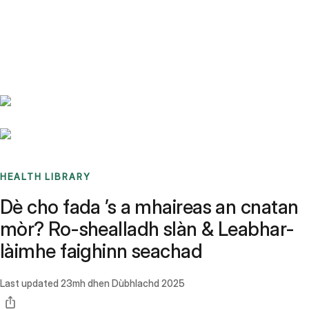
Benchmarks
Stories
FAQ
Sign up / Log in
HEALTH LIBRARY
Dè cho fada ’s a mhaireas an cnatan
mòr? Ro-shealladh slàn & Leabhar-
làimhe faighinn seachad
Last updated
23mh dhen Dùbhlachd 2025