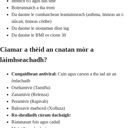
Inbhich 65 agus nas sine
Boireannaich a tha trom
Da daoine le cumhaichean leantainneach (asthma, tinneas an t-
siùcair, tinneas cridhe)
Da daoine le siostaman dìon lag
Da daoine le BMI os cionn 30
Ciamar a thèid an cnatan mòr a
làimhseachadh?
Cungaidhean antiviral:
Cuin agus carson a tha iad air an
òrdachadh
Oseltamivir (Tamiflu)
Zanamivir (Relenza)
Peramivir (Rapivab)
Baloxavir marboxil (Xofluza)
Ro-shealladh cùram dachaigh:
Riatanasan fois agus cadail