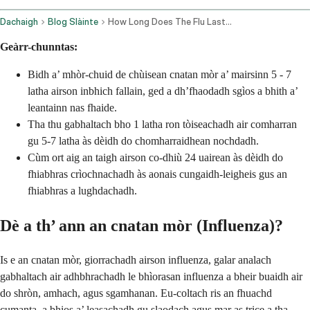
Dachaigh
Blog Slàinte
How Long Does The Flu Last Complete Timeline Recovery Guide
Geàrr-chunntas:
Bidh a’ mhòr-chuid de chùisean cnatan mòr a’ mairsinn 5 - 7
latha airson inbhich fallain, ged a dh’fhaodadh sgìos a bhith a’
leantainn nas fhaide.
Tha thu gabhaltach bho 1 latha ron tòiseachadh air comharran
gu 5-7 latha às dèidh do chomharraidhean nochdadh.
Cùm ort aig an taigh airson co-dhiù 24 uairean às dèidh do
fhiabhras crìochnachadh às aonais cungaidh-leigheis gus an
fhiabhras a lughdachadh.
Dè a th’ ann an cnatan mòr (Influenza)?
Is e an cnatan mòr, giorrachadh airson influenza, galar analach
gabhaltach air adhbhrachadh le bhìorasan influenza a bheir buaidh air
do shròn, amhach, agus sgamhanan. Eu-coltach ris an fhuachd
cumanta, a bhios a’ leasachadh gu slaodach agus mar as trice a tha