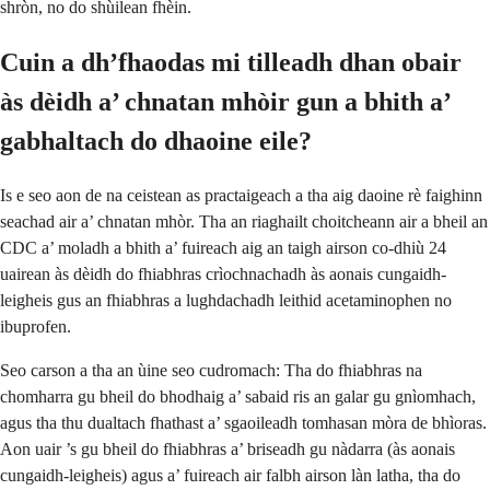
shròn, no do shùilean fhèin.
Cuin a dh’fhaodas mi tilleadh dhan obair
às dèidh a’ chnatan mhòir gun a bhith a’
gabhaltach do dhaoine eile?
Is e seo aon de na ceistean as practaigeach a tha aig daoine rè faighinn
seachad air a’ chnatan mhòr. Tha an riaghailt choitcheann air a bheil an
CDC a’ moladh a bhith a’ fuireach aig an taigh airson co-dhiù 24
uairean às dèidh do fhiabhras crìochnachadh às aonais cungaidh-
leigheis gus an fhiabhras a lughdachadh leithid acetaminophen no
ibuprofen.
Seo carson a tha an ùine seo cudromach: Tha do fhiabhras na
chomharra gu bheil do bhodhaig a’ sabaid ris an galar gu gnìomhach,
agus tha thu dualtach fhathast a’ sgaoileadh tomhasan mòra de bhìoras.
Aon uair ’s gu bheil do fhiabhras a’ briseadh gu nàdarra (às aonais
cungaidh-leigheis) agus a’ fuireach air falbh airson làn latha, tha do