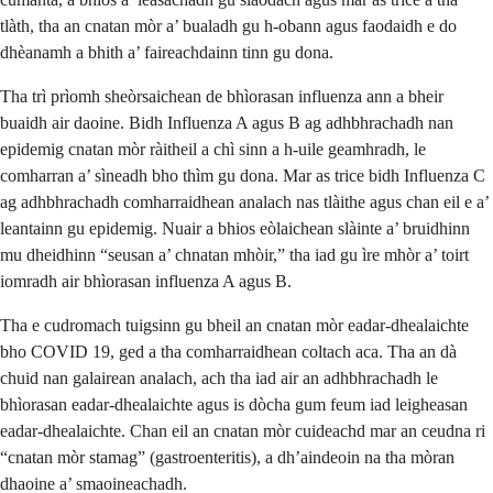
tlàth, tha an cnatan mòr a’ bualadh gu h-obann agus faodaidh e do
dhèanamh a bhith a’ faireachdainn tinn gu dona.
Tha trì prìomh sheòrsaichean de bhìorasan influenza ann a bheir
buaidh air daoine. Bidh Influenza A agus B ag adhbhrachadh nan
epidemig cnatan mòr ràitheil a chì sinn a h-uile geamhradh, le
comharran a’ sìneadh bho thìm gu dona. Mar as trice bidh Influenza C
ag adhbhrachadh comharraidhean analach nas tlàithe agus chan eil e a’
leantainn gu epidemig. Nuair a bhios eòlaichean slàinte a’ bruidhinn
mu dheidhinn “seusan a’ chnatan mhòir,” tha iad gu ìre mhòr a’ toirt
iomradh air bhìorasan influenza A agus B.
Tha e cudromach tuigsinn gu bheil an cnatan mòr eadar-dhealaichte
bho COVID 19, ged a tha comharraidhean coltach aca. Tha an dà
chuid nan galairean analach, ach tha iad air an adhbhrachadh le
bhìorasan eadar-dhealaichte agus is dòcha gum feum iad leigheasan
eadar-dhealaichte. Chan eil an cnatan mòr cuideachd mar an ceudna ri
“cnatan mòr stamag” (gastroenteritis), a dh’aindeoin na tha mòran
dhaoine a’ smaoineachadh.