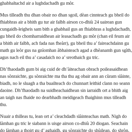
ghabhaltachd air a lughdachadh gu mòr.
Mus tilleadh thu dhan obair no dhan sgoil, dèan cinnteach gu bheil do
fhiabhras air a bhith gu tur air falbh airson co-dhiù 24 uairean gun
cungaidh-leigheis sam bith a ghabhail gus an fhiabhras a lughdachadh,
gu bheil do chomharraidhean air leasachadh gu mòr (chan eil feum air
a bhith air falbh, ach fada nas fheàrr), gu bheil thu a’ faireachdainn gu
math gu leòr gus na gnìomhan àbhaisteach agad a dhèanamh gun sgìth,
agus nach eil thu a’ casadaich no a’ sreothaich gu tric.
Dh’fhaodadh gum bi aig cuid de dh’àiteachan obrach poileasaidhean
nas sònraichte, gu sònraichte ma tha thu ag obair ann an cùram slàinte,
biadh, no le sluagh a tha buailteach do chunnart leithid clann no seann
daoine. Dh’fhaodadh na suidheachaidhean sin iarraidh ort a bhith aig
an taigh nas fhaide no dearbhadh meidigeach fhaighinn mus tilleadh
thu.
Nuair a thilleas tu, lean ort a’ cleachdadh slàinteachas math. Nigh do
làmhan gu tric le siabann is uisge airson co-dhiù 20 diogan. Seachain
do làmhan a thoirt gu d’ aghaidh, gu sònraichte do shùilean, do shròn,