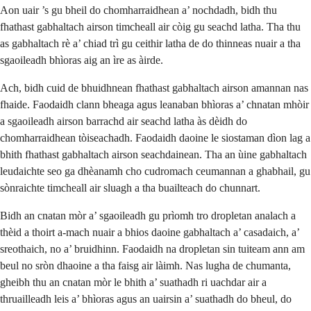
Aon uair ’s gu bheil do chomharraidhean a’ nochdadh, bidh thu
fhathast gabhaltach airson timcheall air còig gu seachd latha. Tha thu
as gabhaltach rè a’ chiad trì gu ceithir latha de do thinneas nuair a tha
sgaoileadh bhìoras aig an ìre as àirde.
Ach, bidh cuid de bhuidhnean fhathast gabhaltach airson amannan nas
fhaide. Faodaidh clann bheaga agus leanaban bhìoras a’ chnatan mhòir
a sgaoileadh airson barrachd air seachd latha às dèidh do
chomharraidhean tòiseachadh. Faodaidh daoine le siostaman dìon lag a
bhith fhathast gabhaltach airson seachdainean. Tha an ùine gabhaltach
leudaichte seo ga dhèanamh cho cudromach ceumannan a ghabhail, gu
sònraichte timcheall air sluagh a tha buailteach do chunnart.
Bidh an cnatan mòr a’ sgaoileadh gu prìomh tro dropletan analach a
thèid a thoirt a-mach nuair a bhios daoine gabhaltach a’ casadaich, a’
sreothaich, no a’ bruidhinn. Faodaidh na dropletan sin tuiteam ann am
beul no sròn dhaoine a tha faisg air làimh. Nas lugha de chumanta,
gheibh thu an cnatan mòr le bhith a’ suathadh ri uachdar air a
thruailleadh leis a’ bhìoras agus an uairsin a’ suathadh do bheul, do