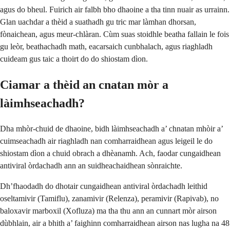
agus do bheul. Fuirich air falbh bho dhaoine a tha tinn nuair as urrainn.
Glan uachdar a thèid a suathadh gu tric mar làmhan dhorsan,
fònaichean, agus meur-chlàran. Cùm suas stoidhle beatha fallain le fois
gu leòr, beathachadh math, eacarsaich cunbhalach, agus riaghladh
cuideam gus taic a thoirt do do shiostam dìon.
Ciamar a thèid an cnatan mòr a
làimhseachadh?
Dha mhòr-chuid de dhaoine, bidh làimhseachadh a’ chnatan mhòir a’
cuimseachadh air riaghladh nan comharraidhean agus leigeil le do
shiostam dìon a chuid obrach a dhèanamh. Ach, faodar cungaidhean
antiviral òrdachadh ann an suidheachaidhean sònraichte.
Dh’fhaodadh do dhotair cungaidhean antiviral òrdachadh leithid
oseltamivir (Tamiflu), zanamivir (Relenza), peramivir (Rapivab), no
baloxavir marboxil (Xofluza) ma tha thu ann an cunnart mòr airson
dùbhlain, air a bhith a’ faighinn comharraidhean airson nas lugha na 48