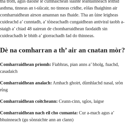
tha trom, agus daoine le cumhaichean slàinte leantainneach leithid
asthma, tinneas an t-siùcair, no tinneas cridhe, eòlas fhaighinn air
comharraidhean airson amannan nas fhaide. Tha an ùine leigheas
cuideachd a’ cunntadh, a’ tòiseachadh cungaidhean antiviral taobh a-
staigh a’ chiad 48 uairean de chomharraidhean faodaidh sin
cuideachadh le bhith a’ giorrachadh fad do thinneas.
Dè na comharran a th’ air an cnatan mòr?
Comharraidhean prìomh:
Fiabhras, pian anns a’ bholg, fuachd,
casadaich
Comharraidhean analach:
Amhach ghoirt, dùmhlachd nasal, sròn
rùsg
Comharraidhean coitcheann:
Ceann-cinn, sgìos, laigse
Comharraidhean nach eil cho cumanta:
Cur a-mach agus a’
bhuinneach (gu sònraichte ann an clann)