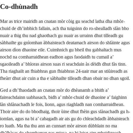
Co-dhùnadh
Mar as trice mairidh an cnatan mòr còig gu seachd latha dha mhòr-
chuid de dh’inbhich fallain, ach tha tuigsinn do ro-shealladh slàn bho
nuair a thig thu nad ghaothach gu nuair as urrainn dhut tilleadh gu
sàbhailte gu gnìomhan àbhaisteach deatamach airson do shlàinte agus
airson dìon dhaoine eile. Cuimhnich gu bheil thu gabhaltach mus
nochd na comharraidhean eadhon agus faodaidh tu cumail a’
sgaoileadh a’ bhìoras airson suas ri seachdain às dèidh dhut fàs tinn.
Tha riaghailt an fhiabhras gun fhiabhras 24-uair mar an stiùireadh as
fheàrr dhut air cuin a tha e sàbhailte tilleadh dhan obair no dhan sgoil.
Ged a dh’fhaodadh an cnatan mòr do dhèanamh a bhith a’
faireachdainn uabhasach, bidh a’ mhòr-chuid de dhaoine a’ faighinn
làn shlànachadh le fois, lionn, agus riaghladh nan comharraidhean.
Thoir aire do do bhodhaig, thoir ùine dhut fhèin gus slànachadh gu h-
iomlan, agus na bi a’ cabagadh air ais gu do chleachdadh àbhaisteach
ro luath. Ma tha thu ann an cunnart mòr airson dùbhlain no ma
dh’fhàsas do chomharran nas miosa, na bi leisg aire mheidigeach