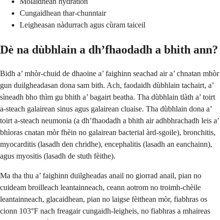
Molaidhean hydration
Cungaidhean thar-chunntair
Leigheasan nàdurrach agus cùram taiceil
Dè na dùbhlain a dh’fhaodadh a bhith ann?
Bidh a’ mhòr-chuid de dhaoine a’ faighinn seachad air a’ chnatan mhòr
gun duilgheadasan dona sam bith. Ach, faodaidh dùbhlain tachairt, a’
sìneadh bho thìm gu bhith a’ bagairt beatha. Tha dùbhlain tlàth a’ toirt
a-steach galairean sinus agus galairean cluaise. Tha dùbhlain dona a’
toirt a-steach neumonia (a dh’fhaodadh a bhith air adhbhrachadh leis a’
bhìoras cnatan mòr fhèin no galairean bacterial àrd-sgoile), bronchitis,
myocarditis (lasadh den chridhe), encephalitis (lasadh an eanchainn),
agus myositis (lasadh de stuth fèithe).
Ma tha thu a’ faighinn duilgheadas anail no giorrad anail, pian no
cuideam broilleach leantainneach, ceann aotrom no troimh-chèile
leantainneach, glacaidhean, pian no laigse fèithean mòr, fiabhras os
cionn 103°F nach freagair cungaidh-leigheis, no fiabhras a mhaireas