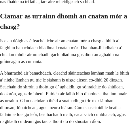
nas fhaide na trì latha, iarr aire mheidigeach sa bhad.
Ciamar as urrainn dhomh an cnatan mòr a
chasg?
Is e an dòigh as èifeachdaiche air an cnatan mòr a chasg a bhith a’
faighinn banachdach bliadhnail cnatan mòr. Tha bhan-fhiadhaich a’
chnatan mhòir air ùrachadh gach bliadhna gus dìon an aghaidh na
gràineagan as cumanta.
A bharrachd air banachdach, cleachd slàinteachas làmhan math le bhith
a’ nighe làmhan gu tric le siabann is uisge airson co-dhiù 20 diogan.
Seachain do shròin a thoirt gu d’ aghaidh, gu sònraichte do shùilean,
do shròn, agus do bheul. Fuirich air falbh bho dhaoine a tha tinn nuair
as urrainn. Glan uachdar a thèid a suathadh gu tric mar làmhan
dhorsan, fònaichean, agus meur-chlàran. Cùm suas stoidhle beatha
fallain le fois gu leòr, beathachadh math, eacarsaich cunbhalach, agus
riaghladh cuideam gus taic a thoirt do do shiostam dìon.