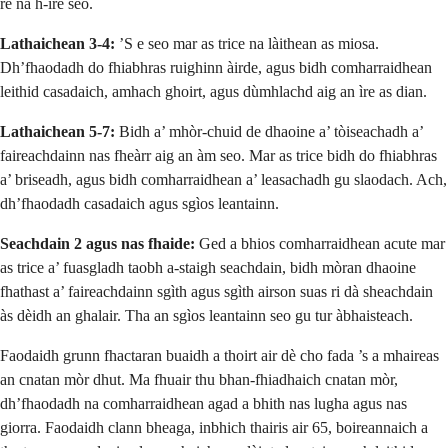
rè na h-ìre seo.
Lathaichean 3-4:
’S e seo mar as trice na làithean as miosa.
Dh’fhaodadh do fhiabhras ruighinn àirde, agus bidh comharraidhean
leithid casadaich, amhach ghoirt, agus dùmhlachd aig an ìre as dian.
Lathaichean 5-7:
Bidh a’ mhòr-chuid de dhaoine a’ tòiseachadh a’
faireachdainn nas fheàrr aig an àm seo. Mar as trice bidh do fhiabhras
a’ briseadh, agus bidh comharraidhean a’ leasachadh gu slaodach. Ach,
dh’fhaodadh casadaich agus sgìos leantainn.
Seachdain 2 agus nas fhaide:
Ged a bhios comharraidhean acute mar
as trice a’ fuasgladh taobh a-staigh seachdain, bidh mòran dhaoine
fhathast a’ faireachdainn sgìth agus sgìth airson suas ri dà sheachdain
às dèidh an ghalair. Tha an sgìos leantainn seo gu tur àbhaisteach.
Faodaidh grunn fhactaran buaidh a thoirt air dè cho fada ’s a mhaireas
an cnatan mòr dhut. Ma fhuair thu bhan-fhiadhaich cnatan mòr,
dh’fhaodadh na comharraidhean agad a bhith nas lugha agus nas
giorra. Faodaidh clann bheaga, inbhich thairis air 65, boireannaich a