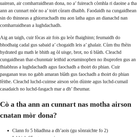
uairean, air comharraidhean dona, no a’ fuireach còmhla ri daoine a tha
ann an cunnart mòr no a’ toirt cùram dhaibh. Faodaidh na cungaidhean
sin do thinneas a ghiorrachadh mu aon latha agus an dianachd nan
comharraidhean a lughdachadh.
Aig an taigh, cuir fòcas air fois gu leòr fhaighinn; feumaidh do
bhodhaig cadal gus sabaid a’ chogaidh leis a’ ghalair. Cùm thu fhèin
hydrated gu math le bhith ag òl uisge, brot, no tì blàth. Cleachd
cungaidhean thar-chunntair leithid acetaminophen no ibuprofen gus an
fhiabhras a lughdachadh agus faochadh a thoirt do phian. Cuir
pasganan teas no gabh amaran blàth gus faochadh a thoirt do phian
fèithe. Cleachd luchd-cuimse airson sròn dùinte agus luchd-cumail
casadaich no luchd-fasgach mar a dh’ fheumar.
Cò a tha ann an cunnart nas motha airson
cnatan mòr dona?
Clann fo 5 bliadhna a dh’aois (gu sònraichte fo 2)