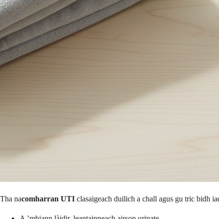
Tha na
comharran UTI
clasaigeach duilich a chall agus gu tric bidh 
A ’mhiann làidir, leantainneach airson urinate