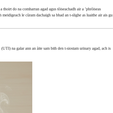
 thoirt do na comharran agad agus tòiseachadh air a ’phròiseas
h meidigeach le cùram dachaigh sa bhad an t-slighe as luaithe air ais gu
y (UTI) na galar ann an àite sam bith den t-siostam urinary agad, ach is