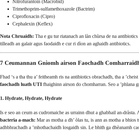
Nitrofurantoin (Macrobid)
Trimethoprim-sulfamethoxazole (Bactrim)
Ciprofloxacin (Cipro)
Cephalexin (Keflex)
Nota Chruaidh:
Tha e gu tur riatanach an làn chùrsa de na antibiotic
tilleadh an galair agus faodaidh e cur ri dìon an aghaidh antibiotics.
7 Ceumannan Gnìomh airson Faochadh Comharraidhe
Fhad ‘s a tha thu a’ feitheamh ris na antibiotics obrachadh, tha a ’cheis
faochadh luath UTI
fhaighinn airson do chomharran. Seo a ’phlana g
1. Hydrate, Hydrate, Hydrate
Is e seo an ceum as cudromaiche as urrainn dhut a ghabhail an-dràsta. A
bacteria a-mach:
Mar as motha a dh’ òlas tu, is ann as motha a bhios t
adhbhrachadh a ’mhothachaidh losgaidh sin. Le bhith ga dhèanamh caol