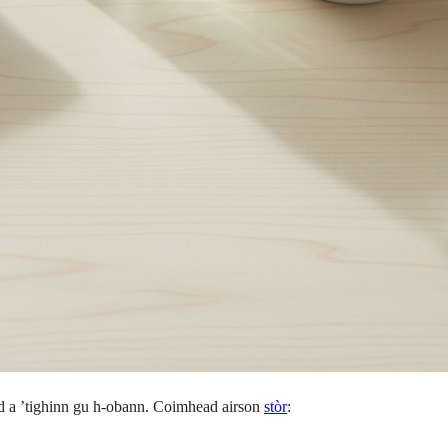
iad a ’tighinn gu h-obann. Coimhead airson
stòr
: