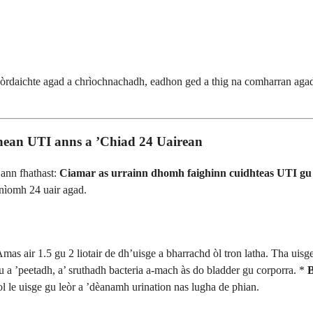
s òrdaichte agad a chrìochnachadh, eadhon ged a thig na comharran agad 
an UTI anns a ’Chiad 24 Uairean
t ann fhathast:
Ciamar as urrainn dhomh faighinn cuidhteas UTI gu l
nìomh 24 uair agad.
mas air 1.5 gu 2 liotair de dh’uisge a bharrachd òl tron ​​latha. Tha u
u a ’peetadh, a’ sruthadh bacteria a-mach às do bladder gu corporra. *
B
 le uisge gu leòr a ’dèanamh urination nas lugha de phian.