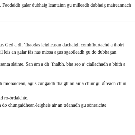
ad. Faodaidh galar dubhaig leantainn gu milleadh dubhaig maireannach
e.
Ged a dh ’fhaodas leigheasan dachaigh comhfhurtachd a thoirt
l leis an galar fàs nas miosa agus sgaoileadh gu do dubhagan.
anta slàinte. San àm a dh ’fhalbh, bha seo a’ ciallachadh a bhith a
gh mionaidean, agus cungaidh fhaighinn air a chuir gu dìreach chun
d ro-òrdaichte.
 do chungaidhean-leigheis air an trèanadh gu sònraichte