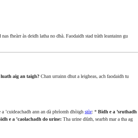
nas fheàrr às deidh latha no dhà. Faodaidh stad tràth leantainn gu
uath aig an taigh?
Chan urrainn dhut a leigheas, ach faodaidh tu
isge a ’cuideachadh ann an dà phrìomh dhòigh
stòr
: *
Bidh e a ’sruthadh
idh e a ’caolachadh do urine:
Tha urine dlùth, searbh mar a tha ag