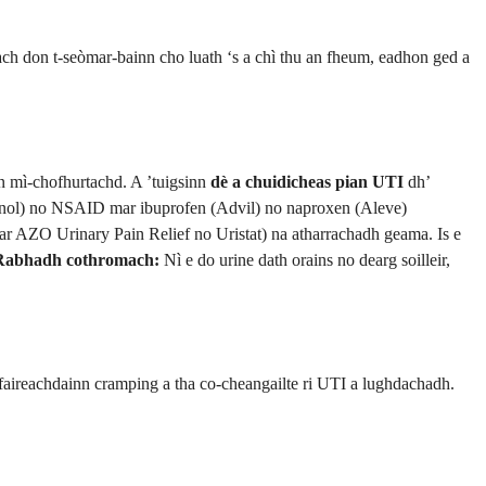
Rach don t-seòmar-bainn cho luath ‘s a chì thu an fheum, eadhon ged a
an mì-chofhurtachd. A ’tuigsinn
dè a chuidicheas pian UTI
dh’
ol) no NSAID mar ibuprofen (Advil) no naproxen (Aleve)
ar AZO Urinary Pain Relief no Uristat) na atharrachadh geama. Is e
Rabhadh cothromach:
Nì e do urine dath orains no dearg soilleir,
faireachdainn cramping a tha co-cheangailte ri UTI a lughdachadh.