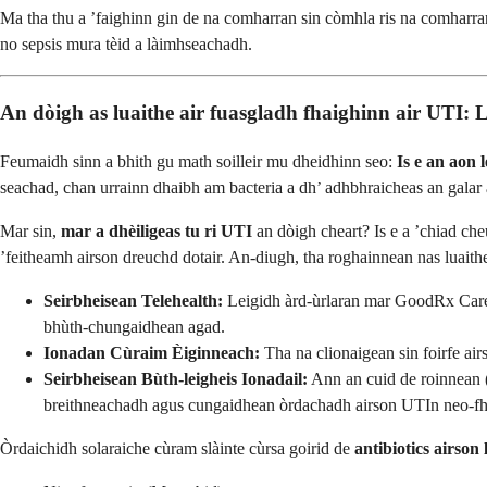
Ma tha thu a ’faighinn gin de na comharran sin còmhla ris na comharra
no sepsis mura tèid a làimhseachadh.
An dòigh as luaithe air fuasgladh fhaighinn air UTI
Feumaidh sinn a bhith gu math soilleir mu dheidhinn seo:
Is e an aon 
seachad, chan urrainn dhaibh am bacteria a dh’ adhbhraicheas an galar 
Mar sin,
mar a dhèiligeas tu ri UTI
an dòigh cheart? Is e a ’chiad che
’feitheamh airson dreuchd dotair. An-diugh, tha roghainnean nas luaith
Seirbheisean Telehealth:
Leigidh àrd-ùrlaran mar GoodRx Care n
bhùth-chungaidhean agad.
Ionadan Cùraim Èiginneach:
Tha na clionaigean sin foirfe ai
Seirbheisean Bùth-leigheis Ionadail:
Ann an cuid de roinnean (
breithneachadh agus cungaidhean òrdachadh airson UTIn neo-fh
Òrdaichidh solaraiche cùram slàinte cùrsa goirid de
antibiotics airso