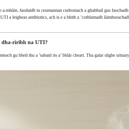
an a-mhàin, faodaidh tu ceumannan cudromach a ghabhail gus faochadh a
 UTI a leigheas antibiotics, ach is e a bhith a ’cothlamadh làimhseachad
e dha-rìribh na UTI?
teach gu bheil thu a ’sabaid ris a’ bhlàr cheart. Tha galar slighe urinar