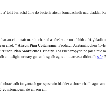
hu a’ toirt barrachd ùine do bacteria airson iomadachadh nad bladder. 
thar-an-chunntair mar do charaid as fheàrr airson a bhith a ’riaghladh 
rean agad. *
Airson Pian Coitcheann:
Faodaidh Acetaminophen (Tylen
 *
Airson Pian Sònraichte Urinary:
Tha Phenazopyridine (air a reic m
eadh an t-slighe urinary gus an losgadh agus an t-iarrtas a dhòrtadh
stòr
.
gad obrachadh iongantach gus spasmain bladder a shocrachadh agus am 
5-20 mionaidean aig an aon àm.