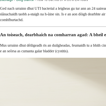
Ged nach urrainn dhut UTI bacterial a leigheas gu tur ann an 24 uaire
slànachaidh taobh a-staigh na h-ùine sin. Is e an aon dòigh dearbhte air
comhfhurtachd.
An toiseach, dearbhaich na comharran agad: A bheil 
Mus urrainn dhut dèiligeadh ris an duilgheadas, feumaidh tu a bhith cinn
e an seòrsa as cumanta galar bladder (cystitis).