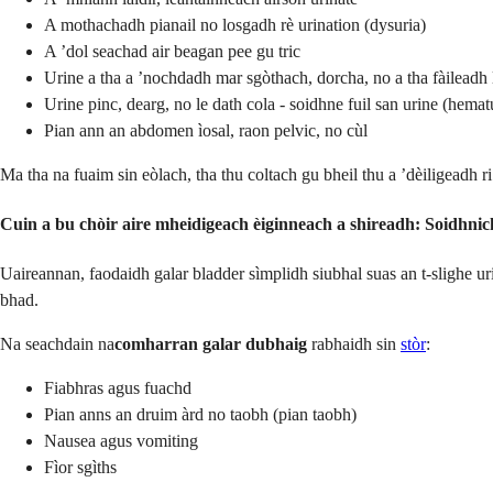
A mothachadh pianail no losgadh rè urination (dysuria)
A ’dol seachad air beagan pee gu tric
Urine a tha a ’nochdadh mar sgòthach, dorcha, no a tha fàileadh 
Urine pinc, dearg, no le dath cola - soidhne fuil san urine (hemat
Pian ann an abdomen ìosal, raon pelvic, no cùl
Ma tha na fuaim sin eòlach, tha thu coltach gu bheil thu a ’dèiligeadh 
Cuin a bu chòir aire mheidigeach èiginneach a shireadh: Soidhnich
Uaireannan, faodaidh galar bladder sìmplidh siubhal suas an t-slighe 
bhad.
Na seachdain na
comharran galar dubhaig
rabhaidh sin
stòr
:
Fiabhras agus fuachd
Pian anns an druim àrd no taobh (pian taobh)
Nausea agus vomiting
Fìor sgìths