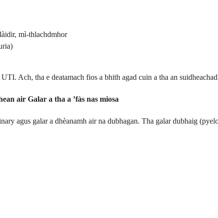
làidir, mì-thlachdmhor
uria)
ri UTI. Ach, tha e deatamach fios a bhith agad cuin a tha an suidheacha
ean air Galar a tha a ’fàs nas miosa
urinary agus galar a dhèanamh air na dubhagan. Tha galar dubhaig (pyel