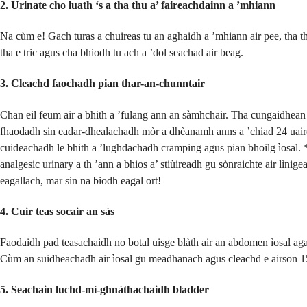
2. Urinate cho luath ‘s a tha thu a’ faireachdainn a ’mhiann
Na cùm e! Gach turas a chuireas tu an aghaidh a ’mhiann air pee, tha t
tha e tric agus cha bhiodh tu ach a ’dol seachad air beag.
3. Cleachd faochadh pian thar-an-chunntair
Chan eil feum air a bhith a ’fulang ann an sàmhchair. Tha cungaidhean 
fhaodadh sin eadar-dhealachadh mòr a dhèanamh anns a ’chiad 24 uai
cuideachadh le bhith a ’lughdachadh cramping agus pian bhoilg ìosal.
analgesic urinary a th ’ann a bhios a’ stiùireadh gu sònraichte air lìnig
eagallach, mar sin na biodh eagal ort!
4. Cuir teas socair an sàs
Faodaidh pad teasachaidh no botal uisge blàth air an abdomen ìosal a
Cùm an suidheachadh air ìosal gu meadhanach agus cleachd e airson 1
5. Seachain luchd-mì-ghnàthachaidh bladder