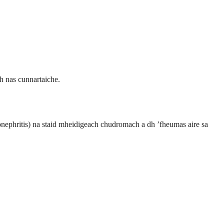
dh nas cunnartaiche.
onephritis) na staid mheidigeach chudromach a dh ’fheumas aire sa