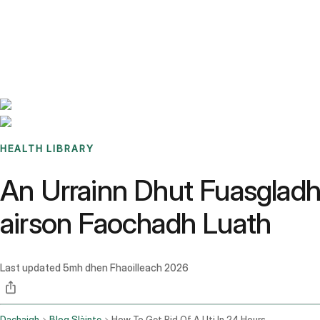
Benchmarks
Stories
FAQ
Sign up / Log in
HEALTH LIBRARY
An Urrainn Dhut Fuasgladh 
airson Faochadh Luath
Last updated
5mh dhen Fhaoilleach 2026
Dachaigh
Blog Slàinte
How To Get Rid Of A Uti In 24 Hours