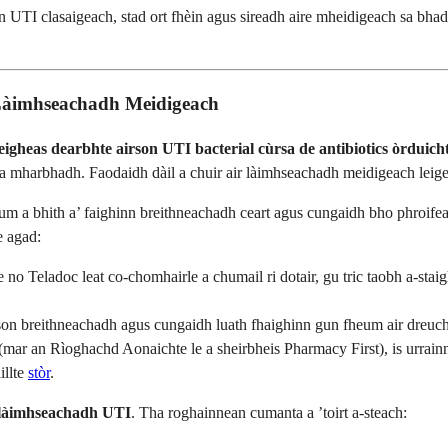
n UTI clasaigeach, stad ort fhèin agus sireadh aire mheidigeach sa bh
: Làimhseachadh Meidigeach
leigheas dearbhte airson UTI bacterial cùrsa de antibiotics òrduicht
a mharbhadh. Faodaidh dàil a chuir air làimhseachadh meidigeach leigei
um a bhith a’ faighinn breithneachadh ceart agus cungaidh bho phroifeas
e agad:
o Teladoc leat co-chomhairle a chumail ri dotair, gu tric taobh a-stai
rson breithneachadh agus cungaidh luath fhaighinn gun fheum air dreuch
mar an Rìoghachd Aonaichte le a sheirbheis Pharmacy First), is urrainn
illte
stòr
.
n làimhseachadh UTI
. Tha roghainnean cumanta a ’toirt a-steach: