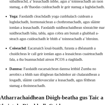
sùbailteachd, a’ leasachadh inbhe, agus a’ toinneachadh an raon
stamag, a dh’fhaodas cuideachadh le geir stamag a lughdachadh.
Yoga
: Faodaidh cleachdadh yoga cunbhalach cuideam a
lughdachadh, hormonaichean a chothromachadh, agus slàinte
iomlan a leasachadh. Faodaidh suidheachaidhean sònraichte mar
suidheachadh bàta, tabla, agus cobra am bunait a ghabhail a-
steach agus cuideachadh le bhith a’ toinneachadh a’ bhroinn.
Coiseachd
: Eacarsaich ìosal-buaidh, furasta a dhèanamh a
chuidicheas le call geir iomlan agus a leasaicheas cuairteachadh
fala, a tha buannachdail airson PCOS a riaghladh.
Dannsa
: Faodaidh eacarsaichean dannsa leithid Zumba no
aerobics a bhith nan dòighean tlachdmhor air chalaraidhean a
losgadh, slàinte cardiovascular a leasachadh, agus fèithean
stamag a thoinneachadh.
Atharrachaidhean Dòigh-beatha gus Taic a