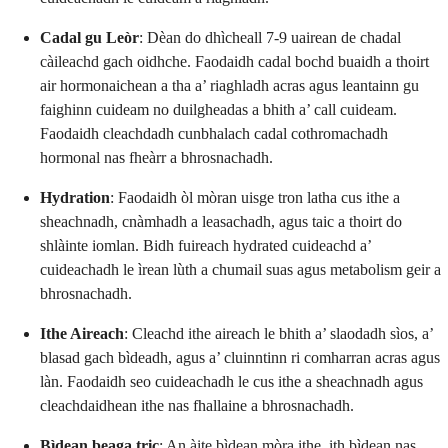
Cadal gu Leòr
: Dèan do dhìcheall 7-9 uairean de chadal
càileachd gach oidhche. Faodaidh cadal bochd buaidh a thoirt
air hormonaichean a tha a’ riaghladh acras agus leantainn gu
faighinn cuideam no duilgheadas a bhith a’ call cuideam.
Faodaidh cleachdadh cunbhalach cadal cothromachadh
hormonal nas fheàrr a bhrosnachadh.
Hydration
: Faodaidh òl mòran uisge tron latha cus ithe a
sheachnadh, cnàmhadh a leasachadh, agus taic a thoirt do
shlàinte iomlan. Bidh fuireach hydrated cuideachd a’
cuideachadh le ìrean lùth a chumail suas agus metabolism geir a
bhrosnachadh.
Ithe Aireach
: Cleachd ithe aireach le bhith a’ slaodadh sìos, a’
blasad gach bìdeadh, agus a’ cluinntinn ri comharran acras agus
làn. Faodaidh seo cuideachadh le cus ithe a sheachnadh agus
cleachdaidhean ithe nas fhallaine a bhrosnachadh.
Bìdean beaga tric
: An àite bìdean mòra ithe, ith bìdean nas