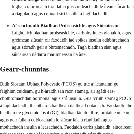
lugha, cothromach tron latha gus cuideachadh le ìrean siùcar fala
a riaghladh agus cunnart strì insulin a lughdachadh.
A’ seachnadh Biadhan Pròiseasichte agus Siùcairean
:
Lùghdaich biadhan pròiseasichte, carbohydrates glanaidh, agus
greimean siùcair, oir faodaidh iad spikes insulin adhbhrachadh
agus stòradh geir a bhrosnachadh. Tagh biadhan slàn agus
siùcairean nàdarra mar mheasan na àite.
Geàrr-chunntas
Bidh Siostam Ubhag Polycystic (PCOS) gu tric a’ leantainn gu
faighinn cuideam, gu h-àraidh san raon stamag, air sgàth eas-
chothromachdan hormonal agus strì insulin. Gus ‘cruth stamag PCOS’
a lughdachadh, tha atharrachaidhean daithead riatanach. Faodaidh ithe
biadhan ìre glycemic ìosal (GI), biadhan làn de fibre, pròtainean lean,
agus geir fallain cuideachadh le siùcar fala a riaghladh agus
mothachadh insulin a leasachadh. Faodaidh carbs glanaidh, siùcairean