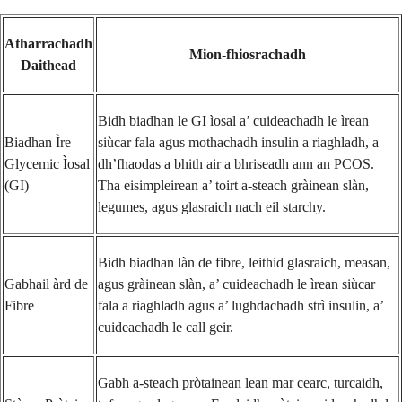
Atharrachadh
Mion-fhiosrachadh
Daithead
Bidh biadhan le GI ìosal a’ cuideachadh le ìrean
Biadhan Ìre
siùcar fala agus mothachadh insulin a riaghladh, a
Glycemic Ìosal
dh’fhaodas a bhith air a bhriseadh ann an PCOS.
(GI)
Tha eisimpleirean a’ toirt a-steach gràinean slàn,
legumes, agus glasraich nach eil starchy.
Bidh biadhan làn de fibre, leithid glasraich, measan,
Gabhail àrd de
agus gràinean slàn, a’ cuideachadh le ìrean siùcar
Fibre
fala a riaghladh agus a’ lughdachadh strì insulin, a’
cuideachadh le call geir.
Gabh a-steach pròtainean lean mar cearc, turcaidh,