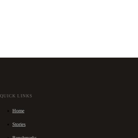
QUICK LINKS
Home
Stories
Benchmarks