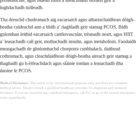
pròiseasichte, agus bìdean mòra a sheachnadh stòradh geir a
lughdachadh tuilleadh.
Tha dreuchd chudromach aig eacarsaich agus atharrachaidhean dòigh-
beatha cuideachd ann a bhith a’ riaghladh geir stamag PCOS. Bidh
gnìomhan leithid eacarsaich cardiovascular, trèanadh neart, agus HIIT
a’ leasachadh call geir, mothachadh insulin, agus metabolism. Faodaidh
measgachadh de ghnìomhachd chorporra cunbhalach, daithead
cothromach, agus cleachdaidhean dòigh-beatha aireach geir stamag a
thaghadh gu h-èifeachdach agus slàinte iomlan a leasachadh dha
daoine le PCOS.
Medical Disclaimer:
This article is for informational purposes only and does not constitute
medical advice. Always consult a qualified healthcare provider for diagnosis and treatment
decisions. If you are experiencing a medical emergency, call 911 or go to the nearest emergency
room immediately.