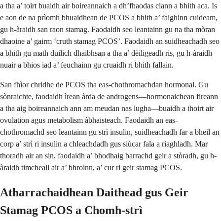
a tha a’ toirt buaidh air boireannaich a dh’fhaodas clann a bhith aca. Is
e aon de na prìomh bhuaidhean de PCOS a bhith a’ faighinn cuideam,
gu h-àraidh san raon stamag. Faodaidh seo leantainn gu na tha mòran
dhaoine a’ gairm ‘cruth stamag PCOS’. Faodaidh an suidheachadh seo
a bhith gu math duilich dhaibhsan a tha a’ dèiligeadh ris, gu h-àraidh
nuair a bhios iad a’ feuchainn gu cruaidh ri bhith fallain.
San fhìor chridhe de PCOS tha eas-chothromachdan hormonal. Gu
sònraichte, faodaidh ìrean àrda de androgens—hormonaichean fireann
a tha aig boireannaich ann am meudan nas lugha—buaidh a thoirt air
ovulation agus metabolism àbhaisteach. Faodaidh an eas-
chothromachd seo leantainn gu strì insulin, suidheachadh far a bheil an
corp a’ strì ri insulin a chleachdadh gus siùcar fala a riaghladh. Mar
thoradh air an sin, faodaidh a’ bhodhaig barrachd geir a stòradh, gu h-
àraidh timcheall air a’ bhroinn, a’ cur ri geir stamag PCOS.
Atharrachaidhean Daithead gus Geir
Stamag PCOS a Chomh-strì