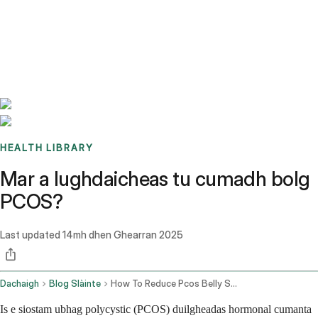
Benchmarks
Stories
FAQ
Sign up / Log in
HEALTH LIBRARY
Mar a lughdaicheas tu cumadh bolg
PCOS?
Last updated
14mh dhen Ghearran 2025
Dachaigh
Blog Slàinte
How To Reduce Pcos Belly Shape
Is e siostam ubhag polycystic (PCOS) duilgheadas hormonal cumanta