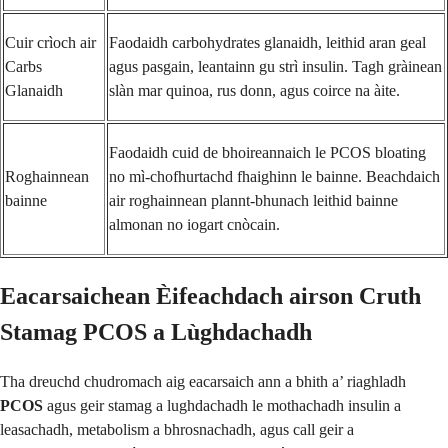
Cuir crìoch air
Faodaidh carbohydrates glanaidh, leithid aran geal
Carbs
agus pasgain, leantainn gu strì insulin. Tagh gràinean
Glanaidh
slàn mar quinoa, rus donn, agus coirce na àite.
Faodaidh cuid de bhoireannaich le PCOS bloating
Roghainnean
no mì-chofhurtachd fhaighinn le bainne. Beachdaich
bainne
air roghainnean plannt-bhunach leithid bainne
almonan no iogart cnòcain.
Eacarsaichean Èifeachdach airson Cruth
Stamag PCOS a Lùghdachadh
Tha dreuchd chudromach aig eacarsaich ann a bhith a’ riaghladh
PCOS
agus geir stamag a lughdachadh le mothachadh insulin a
leasachadh, metabolism a bhrosnachadh, agus call geir a