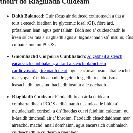
thoirt do Riaghladh Cuideam
Daith Balanced
: Cuir fòcas air daithead cothromach a tha a’
toirt a-steach biadhan ìre glycemic ìosal (GI), fibre àrd,
pròtainean lean, agus geir fallain. Bidh seo a’ cuideachadh le
ìrean siùcar fala a riaghladh agus a’ lughdachadh strì insulin, cùis
cumanta ann an PCOS.
Gnìomhachd Corporra Cunbhalach
:
A’ gabhail a-steach
eacarsaich cunbhalach, a’ toirt a-steach obraichean
cardiovascular, trèanadh neart
, agus eacarsaichean sùbailteachd
mar yoga, a’ cuideachadh le geir a losgadh, metabolism a
leasachadh, agus mothachadh insulin a leasachadh.
Riaghladh Cuideam
: Faodaidh ìrean àrda cuideam
comharraidhean PCOS a dhèanamh nas miosa le bhith a’
meudachadh cortisol, a dh’fhaodas cur ri faighinn cuideam, gu
h-àraidh timcheall air a’ bhroinn. Faodaidh cleachdaidhean mar
aireachd, machd, anail domhainn, agus eacarsaich cunbhalach
cuideachadh le cuideam a riaghladh.