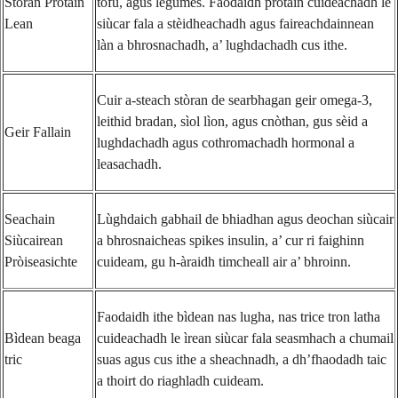
Stòran Pròtain
tofu, agus legumes. Faodaidh pròtain cuideachadh le
Lean
siùcar fala a stèidheachadh agus faireachdainnean
làn a bhrosnachadh, a’ lughdachadh cus ithe.
Cuir a-steach stòran de searbhagan geir omega-3,
leithid bradan, sìol lìon, agus cnòthan, gus sèid a
Geir Fallain
lughdachadh agus cothromachadh hormonal a
leasachadh.
Seachain
Lùghdaich gabhail de bhiadhan agus deochan siùcair
Siùcairean
a bhrosnaicheas spikes insulin, a’ cur ri faighinn
Pròiseasichte
cuideam, gu h-àraidh timcheall air a’ bhroinn.
Faodaidh ithe bìdean nas lugha, nas trice tron latha
Bìdean beaga
cuideachadh le ìrean siùcar fala seasmhach a chumail
tric
suas agus cus ithe a sheachnadh, a dh’fhaodadh taic
a thoirt do riaghladh cuideam.