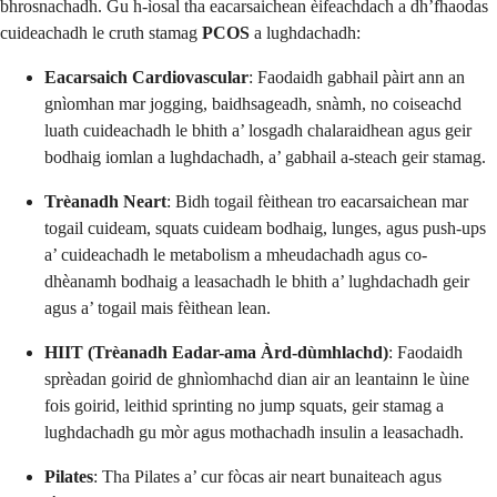
bhrosnachadh. Gu h-ìosal tha eacarsaichean èifeachdach a dh’fhaodas
cuideachadh le cruth stamag
PCOS
a lughdachadh:
Eacarsaich Cardiovascular
: Faodaidh gabhail pàirt ann an
gnìomhan mar jogging, baidhsageadh, snàmh, no coiseachd
luath cuideachadh le bhith a’ losgadh chalaraidhean agus geir
bodhaig iomlan a lughdachadh, a’ gabhail a-steach geir stamag.
Trèanadh Neart
: Bidh togail fèithean tro eacarsaichean mar
togail cuideam, squats cuideam bodhaig, lunges, agus push-ups
a’ cuideachadh le metabolism a mheudachadh agus co-
dhèanamh bodhaig a leasachadh le bhith a’ lughdachadh geir
agus a’ togail mais fèithean lean.
HIIT (Trèanadh Eadar-ama Àrd-dùmhlachd)
: Faodaidh
sprèadan goirid de ghnìomhachd dian air an leantainn le ùine
fois goirid, leithid sprinting no jump squats, geir stamag a
lughdachadh gu mòr agus mothachadh insulin a leasachadh.
Pilates
: Tha Pilates a’ cur fòcas air neart bunaiteach agus