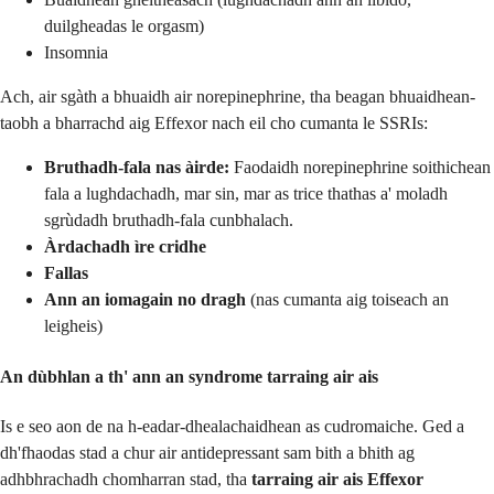
duilgheadas le orgasm)
Insomnia
Ach, air sgàth a bhuaidh air norepinephrine, tha beagan bhuaidhean-
taobh a bharrachd aig Effexor nach eil cho cumanta le SSRIs:
Bruthadh-fala nas àirde:
Faodaidh norepinephrine soithichean
fala a lughdachadh, mar sin, mar as trice thathas a' moladh
sgrùdadh bruthadh-fala cunbhalach.
Àrdachadh ìre cridhe
Fallas
Ann an iomagain no dragh
(nas cumanta aig toiseach an
leigheis)
An dùbhlan a th' ann an syndrome tarraing air ais
Is e seo aon de na h-eadar-dhealachaidhean as cudromaiche. Ged a
dh'fhaodas stad a chur air antidepressant sam bith a bhith ag
adhbhrachadh chomharran stad, tha
tarraing air ais Effexor