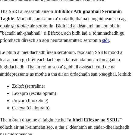
Tha SSRI a' seasamh airson
Inhibitor Ath-ghabhail Serotonin
Taghte
. Mar a tha an t-ainm a' moladh, tha na cungaidhean seo ag
obair
gu taghte
air serotonin. Bidh iad a' dèanamh an aon obair
"bacadh ath-ghabhail" ri Effexor, ach bidh iad a' tòrannachadh gu
prìomhach dìreach an aon neurotransmitter: serotonin
stòr
.
Le bhith a' meudachadh ìrean serotonin, faodaidh SSRIs mood a
leasachadh gu h-èifeachdach agus faireachdainnean iomagain a
lughdachadh. Tha an roinn seo a' gabhail a-steach cuid de na
antidepressants as motha a tha air an òrdachadh san t-saoghal, leithid:
Zoloft (sertraline)
Lexapro (escitalopram)
Prozac (fluoxetine)
Celexa (citalopram)
Tha mòran dhaoine a' faighneachd “
a bheil Effexor na SSRI
?”
eòlach air na h-ainmean seo, a tha a' dèanamh an eadar-dhealachadh
nas cudromaiche.