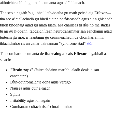
aithnichte a bhith gu math cumanta agus dùbhlanach.
Tha seo air sgàth 's gu bheil leth-beatha gu math goirid aig Effexor—
tha seo a' ciallachadh gu bheil e air a phròiseasadh agus air a ghlanadh
bhon bhodhaig agad gu math luath. Ma chailleas tu dòs no ma stadas
tu air gu h-obann, faodaidh ìrean neurotransmitter san eanchainn agad
tuiteam gu mòr, a' leantainn gu cruinneachadh de chomharran mì-
thlachdmhor ris an canar uaireannan "syndrome stad"
stòr
.
Tha comharran cumanta de
tharraing air ais Effexor
a' gabhail a-
steach:
"Brain zaps"
(faireachdainn mar bhualadh dealain san
eanchainn)
Dìth-cothromaichte dona agus vertigo
Nausea agus cuir a-mach
Sgìths
Irritability agus iomagain
Comharran coltach ris a' chnatan mhòr