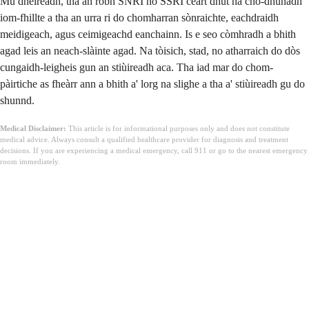
Mu dheireadh, tha an robh SNRI no SSRI ceart dhut na cho-dhùnadh
iom-fhillte a tha an urra ri do chomharran sònraichte, eachdraidh
meidigeach, agus ceimigeachd eanchainn. Is e seo còmhradh a bhith
agad leis an neach-slàinte agad. Na tòisich, stad, no atharraich do dòs
cungaidh-leigheis gun an stiùireadh aca. Tha iad mar do chom-
pàirtiche as fheàrr ann a bhith a' lorg na slighe a tha a' stiùireadh gu do
shunnd.
Medical Disclaimer:
This article is for informational purposes only and does not constitute
medical advice. Always consult a qualified healthcare provider for diagnosis and treatment
decisions. If you are experiencing a medical emergency, call 911 or go to the nearest emergency
room immediately.