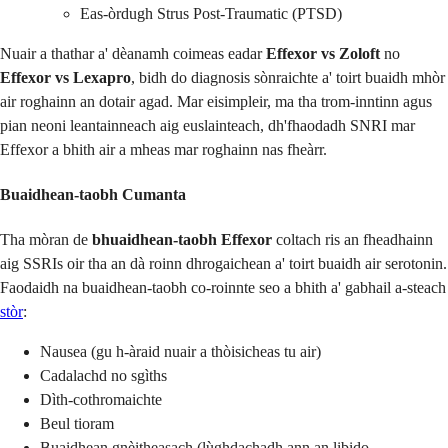
Eas-òrdugh Strus Post-Traumatic (PTSD)
Nuair a thathar a' dèanamh coimeas eadar
Effexor vs Zoloft
no
Effexor vs Lexapro
, bidh do diagnosis sònraichte a' toirt buaidh mhòr
air roghainn an dotair agad. Mar eisimpleir, ma tha trom-inntinn agus
pian neoni leantainneach aig euslainteach, dh'fhaodadh SNRI mar
Effexor a bhith air a mheas mar roghainn nas fheàrr.
Buaidhean-taobh Cumanta
Tha mòran de
bhuaidhean-taobh Effexor
coltach ris an fheadhainn
aig SSRIs oir tha an dà roinn dhrogaichean a' toirt buaidh air serotonin.
Faodaidh na buaidhean-taobh co-roinnte seo a bhith a' gabhail a-steach
stòr
:
Nausea (gu h-àraid nuair a thòisicheas tu air)
Cadalachd no sgìths
Dìth-cothromaichte
Beul tioram
Buaidhean gnèitheasach (lùghdachadh ann an libido,