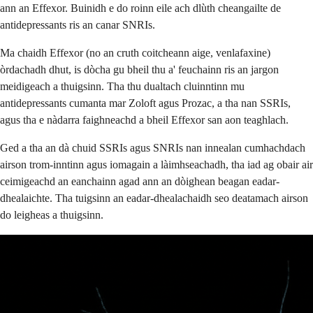
ann an Effexor. Buinidh e do roinn eile ach dlùth cheangailte de
antidepressants ris an canar SNRIs.
Ma chaidh Effexor (no an cruth coitcheann aige, venlafaxine)
òrdachadh dhut, is dòcha gu bheil thu a' feuchainn ris an jargon
meidigeach a thuigsinn. Tha thu dualtach cluinntinn mu
antidepressants cumanta mar Zoloft agus Prozac, a tha nan SSRIs,
agus tha e nàdarra faighneachd a bheil Effexor san aon teaghlach.
Ged a tha an dà chuid SSRIs agus SNRIs nan innealan cumhachdach
airson trom-inntinn agus iomagain a làimhseachadh, tha iad ag obair air
ceimigeachd an eanchainn agad ann an dòighean beagan eadar-
dhealaichte. Tha tuigsinn an eadar-dhealachaidh seo deatamach airson
do leigheas a thuigsinn.