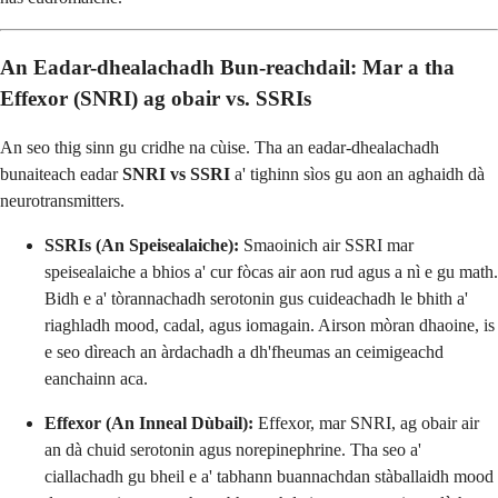
An Eadar-dhealachadh Bun-reachdail: Mar a tha
Effexor (SNRI) ag obair vs. SSRIs
An seo thig sinn gu cridhe na cùise. Tha an eadar-dhealachadh
bunaiteach eadar
SNRI vs SSRI
a' tighinn sìos gu aon an aghaidh dà
neurotransmitters.
SSRIs (An Speisealaiche):
Smaoinich air SSRI mar
speisealaiche a bhios a' cur fòcas air aon rud agus a nì e gu math.
Bidh e a' tòrannachadh serotonin gus cuideachadh le bhith a'
riaghladh mood, cadal, agus iomagain. Airson mòran dhaoine, is
e seo dìreach an àrdachadh a dh'fheumas an ceimigeachd
eanchainn aca.
Effexor (An Inneal Dùbail):
Effexor, mar SNRI, ag obair air
an dà chuid serotonin agus norepinephrine. Tha seo a'
ciallachadh gu bheil e a' tabhann buannachdan stàballaidh mood