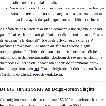
biadh, agus faireachdainn math.
Norepinephrine:
Tha an ceimigeach seo an sàs ann an freagairt
"sabaid no teicheadh" do bhodhaig. Tha e a' toirt buaidh air na
h-ìrean lùtha agad, dùsgadh, agus comas a bhith a' cur fòcas.
An dèidh do na teachdairean sin an comharra a lìbhrigeadh, bidh iad
gu h-àbhaisteach air an ath-ghabhail le ceallan neoni ann am pròiseas
ris an canar "ath-ghabhail". Is e obair Effexor stad a chur air a'
phròiseas ath-ghabhail seo airson
an dà chuid
serotonin agus
norepinephrine. Le bhith a' dèanamh sin, tha e a' meudachadh ìrean
gnìomhach an dà neurotransmitter chudromach seo nad eanchainn, a
dh'fhaodas cuideachadh le faochadh a thoirt do chomharran trom-
inntinn agus iomagain
stòr
. Tha an dòigh-obrach dùbail seo na fheart
sònraichte de
dhòigh-obrach venlafaxine
.
Dè a th' ann an SSRI? An Dòigh-obrach Singilte
Gus tuigsinn carson a tha an comharra "SNRI" cho cudromach, tha e
feumail coimhead air a phiuthar nas ainmeile, an SSRI.