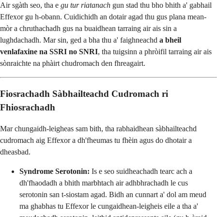
Air sgàth seo, tha e
gu tur riatanach
gun stad thu bho bhith a' gabhail
Effexor gu h-obann. Cuidichidh an dotair agad thu gus plana mean-
mòr a chruthachadh gus na buaidhean tarraing air ais sin a
lughdachadh. Mar sin, ged a bha thu a' faighneachd
a bheil
venlafaxine na SSRI no SNRI
, tha tuigsinn a phròifil tarraing air ais
sònraichte na phàirt chudromach den fhreagairt.
Fiosrachadh Sàbhailteachd Cudromach ri
Fhiosrachadh
Mar chungaidh-leigheas sam bith, tha rabhaidhean sàbhailteachd
cudromach aig Effexor a dh'fheumas tu fhèin agus do dhotair a
dheasbad.
Syndrome Serotonin:
Is e seo suidheachadh tearc ach a
dh'fhaodadh a bhith marbhtach air adhbhrachadh le cus
serotonin san t-siostam agad. Bidh an cunnart a' dol am meud
ma ghabhas tu Effexor le cungaidhean-leigheis eile a tha a'