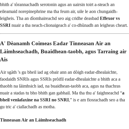
bhith a' tòrannachadh serotonin agus an uairsin toirt a-steach an
eileamaid norepinephrine ma tha feum air, uile le aon chungaidh-
leigheis. Tha an dìomhaireachd seo aig cridhe deasbad
Effexor vs
SSRI
nuair a tha neach-clionaigeach a' co-dhùnadh an leigheas cheart.
A' Dèanamh Coimeas Eadar Tinneasan Air an
Làimhseachadh, Buaidhean-taobh, agus Tarraing air
Ais
Air sgàth 's gu bheil iad ag obair ann an dòigh eadar-dhealaichte,
faodaidh SNRIs agus SSRIs pròifil eadar-dhealaichte a bhith aca a
thaobh na làimhsich iad, na buaidhean-taobh aca, agus na thachras
nuair a stadas tu bho bhith gan gabhail. Ma tha thu a' faighneachd “
a
bheil venlafaxine na SSRI no SNRI
,” is e am fiosrachadh seo a tha
gu tric a' ciallachadh as motha.
Tinneasan Air an Làimhseachadh