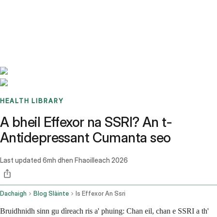
Benchmarks
Stories
FAQ
Sign up / Log in
HEALTH LIBRARY
A bheil Effexor na SSRI? An t-
Antidepressant Cumanta seo
Last updated
6mh dhen Fhaoilleach 2026
Dachaigh
Blog Slàinte
Is Effexor An Ssri
Bruidhnidh sinn gu dìreach ris a' phuing: Chan eil, chan e SSRI a th'