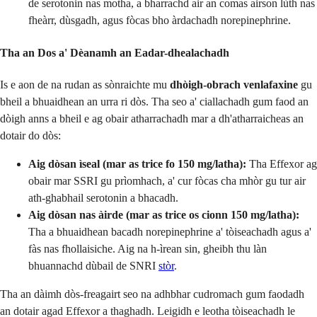
de serotonin nas motha, a bharrachd air an comas airson lùth nas
fheàrr, dùsgadh, agus fòcas bho àrdachadh norepinephrine.
Tha an Dos a' Dèanamh an Eadar-dhealachadh
Is e aon de na rudan as sònraichte mu
dhòigh-obrach venlafaxine
gu
bheil a bhuaidhean an urra ri dòs. Tha seo a' ciallachadh gum faod an
dòigh anns a bheil e ag obair atharrachadh mar a dh'atharraicheas an
dotair do dòs:
Aig dòsan ìseal (mar as trice fo 150 mg/latha):
Tha Effexor ag
obair mar SSRI gu prìomhach, a' cur fòcas cha mhòr gu tur air
ath-ghabhail serotonin a bhacadh.
Aig dòsan nas àirde (mar as trice os cionn 150 mg/latha):
Tha a bhuaidhean bacadh norepinephrine a' tòiseachadh agus a'
fàs nas fhollaisiche. Aig na h-ìrean sin, gheibh thu làn
bhuannachd dùbail de SNRI
stòr
.
Tha an dàimh dòs-freagairt seo na adhbhar cudromach gum faodadh
an dotair agad Effexor a thaghadh. Leigidh e leotha tòiseachadh le