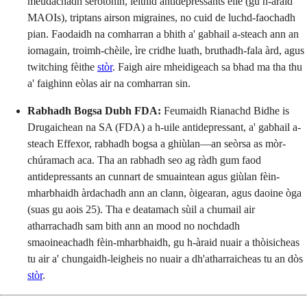
meudachadh serotonin, leithid antidepressants eile (gu h-àraid
MAOIs), triptans airson migraines, no cuid de luchd-faochadh
pian. Faodaidh na comharran a bhith a' gabhail a-steach ann an
iomagain, troimh-chèile, ìre cridhe luath, bruthadh-fala àrd, agus
twitching fèithe
stòr
. Faigh aire mheidigeach sa bhad ma tha thu
a' faighinn eòlas air na comharran sin.
Rabhadh Bogsa Dubh FDA:
Feumaidh Rianachd Bidhe is
Drugaichean na SA (FDA) a h-uile antidepressant, a' gabhail a-
steach Effexor, rabhadh bogsa a ghiùlan—an seòrsa as mòr-
chúramach aca. Tha an rabhadh seo ag ràdh gum faod
antidepressants an cunnart de smuaintean agus giùlan fèin-
mharbhaidh àrdachadh ann an clann, òigearan, agus daoine òga
(suas gu aois 25). Tha e deatamach sùil a chumail air
atharrachadh sam bith ann an mood no nochdadh
smaoineachadh fèin-mharbhaidh, gu h-àraid nuair a thòisicheas
tu air a' chungaidh-leigheis no nuair a dh'atharraicheas tu an dòs
stòr
.