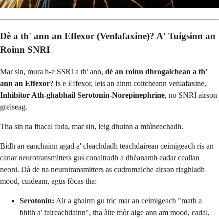
Dè a th' ann an Effexor (Venlafaxine)? A' Tuigsinn an
Roinn SNRI
Mar sin, mura h-e SSRI a th' ann,
dè an roinn dhrogaichean a th'
ann an Effexor
? Is e Effexor, leis an ainm coitcheann venlafaxine,
Inhibitor Ath-ghabhail Serotonin-Norepinephrine
, no SNRI airson
greiseag.
Tha sin na fhacal fada, mar sin, leig dhuinn a mhìneachadh.
Bidh an eanchainn agad a' cleachdadh teachdairean ceimigeach ris an
canar neurotransmitters gus conaltradh a dhèanamh eadar ceallan
neoni. Dà de na neurotransmitters as cudromaiche airson riaghladh
mood, cuideam, agus fòcas tha:
Serotonin:
Air a ghairm gu tric mar an ceimigeach "math a
bhith a' faireachdainn", tha àite mòr aige ann am mood, cadal,