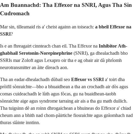
Am Buannachd: Tha Effexor na SNRI, Agus Tha Sin
Cudromach
Mar sin, tilleamaid ris a' cheist againn an toiseach:
a bheil Effexor na
SSRI
?
Is e an fhreagairt cinnteach chan eil. Tha Effexor na
Inhibitor Ath-
ghabhail Serotonin-Norepinephrine
(SNRI), ga dhealachadh bho
SSRIs mar Zoloft agus Lexapro oir tha e ag obair air dà phrìomh
neurotransmitter an àite dìreach aon.
Tha an eadar-dhealachadh dùbail seo
Effexor vs SSRI
a' toirt dha
pròifil sònraichte—bho a bhuaidhean a tha an crochadh air dòs agus
comas cuideachadh le lùth agus fòcas, gu na buaidhean-taobh
sònraichte aige agus syndrome tarraing air ais a tha gu math duilich.
Tha tuigsinn dè an roinn dhrogaichean a bhuineas do Effexor a' chiad
cheum ann a bhith nad chom-pàirtiche fiosraichte agus gnìomhach nad
thuras slàinte inntinn.