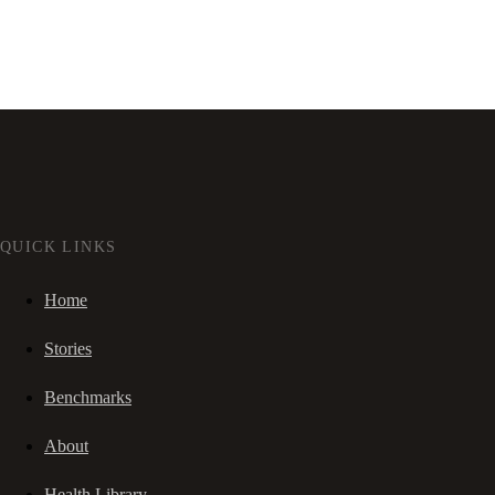
QUICK LINKS
Home
Stories
Benchmarks
About
Health Library