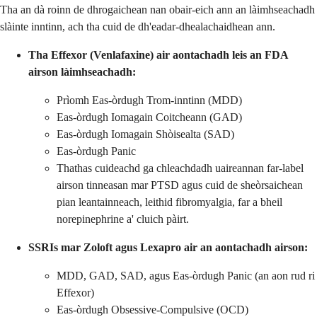
Tha an dà roinn de dhrogaichean nan obair-eich ann an làimhseachadh
slàinte inntinn, ach tha cuid de dh'eadar-dhealachaidhean ann.
Tha Effexor (Venlafaxine) air aontachadh leis an FDA
airson làimhseachadh:
Prìomh Eas-òrdugh Trom-inntinn (MDD)
Eas-òrdugh Iomagain Coitcheann (GAD)
Eas-òrdugh Iomagain Shòisealta (SAD)
Eas-òrdugh Panic
Thathas cuideachd ga chleachdadh uaireannan far-label
airson tinneasan mar PTSD agus cuid de sheòrsaichean
pian leantainneach, leithid fibromyalgia, far a bheil
norepinephrine a' cluich pàirt.
SSRIs mar Zoloft agus Lexapro air an aontachadh airson:
MDD, GAD, SAD, agus Eas-òrdugh Panic (an aon rud ri
Effexor)
Eas-òrdugh Obsessive-Compulsive (OCD)