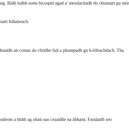
aig. Bidh balbh aorta bicuspid agad a’ meudachadh do chunnart gu mòr
airt follaiseach.
rt buaidh air comas do chridhe fuil a phumpadh gu h-èifeachdach. Tha
indeoin a bhith ag obair nas cruaidhe na àbhaist. Faodaidh seo