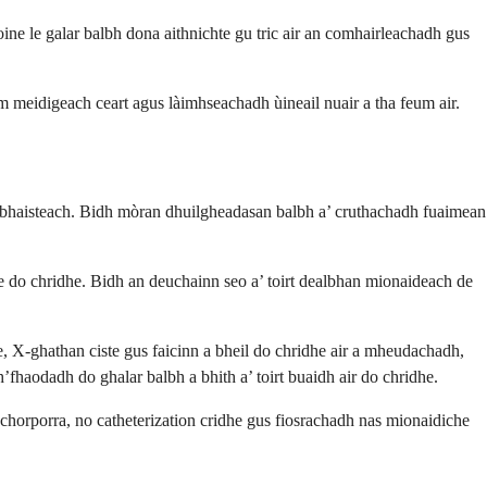
ine le galar balbh dona aithnichte gu tric air an comhairleachadh gus
 meidigeach ceart agus làimhseachadh ùineail nuair a tha feum air.
h àbhaisteach. Bidh mòran dhuilgheadasan balbh a’ cruthachadh fuaimean
e do chridhe. Bidh an deuchainn seo a’ toirt dealbhan mionaideach de
, X-ghathan ciste gus faicinn a bheil do chridhe air a mheudachadh,
haodadh do ghalar balbh a bhith a’ toirt buaidh air do chridhe.
chorporra, no catheterization cridhe gus fiosrachadh nas mionaidiche