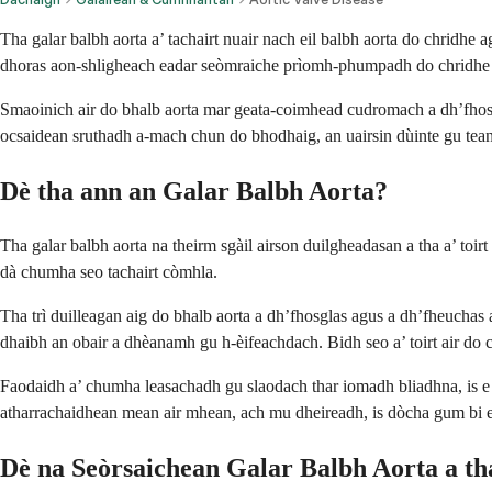
Tha galar balbh aorta a’ tachairt nuair nach eil balbh aorta do chridhe 
dhoras aon-shligheach eadar seòmraiche prìomh-phumpadh do chridhe a
Smaoinich air do bhalb aorta mar geata-coimhead cudromach a dh’fhosglas 
ocsaidean sruthadh a-mach chun do bhodhaig, an uairsin dùinte gu teann 
Dè tha ann an Galar Balbh Aorta?
Tha galar balbh aorta na theirm sgàil airson duilgheadasan a tha a’ toir
dà chumha seo tachairt còmhla.
Tha trì duilleagan aig do bhalb aorta a dh’fhosglas agus a dh’fheuchas a
dhaibh an obair a dhèanamh gu h-èifeachdach. Bidh seo a’ toirt air do 
Faodaidh a’ chumha leasachadh gu slaodach thar iomadh bliadhna, is e 
atharrachaidhean mean air mhean, ach mu dheireadh, is dòcha gum bi e a’
Dè na Seòrsaichean Galar Balbh Aorta a th