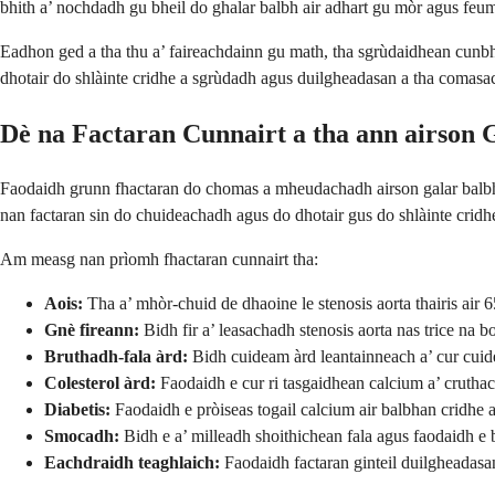
bhith a’ nochdadh gu bheil do ghalar balbh air adhart gu mòr agus fe
Eadhon ged a tha thu a’ faireachdainn gu math, tha sgrùdaidhean cunbh
dhotair do shlàinte cridhe a sgrùdadh agus duilgheadasan a tha comas
Dè na Factaran Cunnairt a tha ann airson 
Faodaidh grunn fhactaran do chomas a mheudachadh airson galar balbh a
nan factaran sin do chuideachadh agus do dhotair gus do shlàinte cridh
Am measg nan prìomh fhactaran cunnairt tha:
Aois:
Tha a’ mhòr-chuid de dhaoine le stenosis aorta thairis air 
Gnè fireann:
Bidh fir a’ leasachadh stenosis aorta nas trice na b
Bruthadh-fala àrd:
Bidh cuideam àrd leantainneach a’ cur cuid
Colesterol àrd:
Faodaidh e cur ri tasgaidhean calcium a’ cruthac
Diabetis:
Faodaidh e pròiseas togail calcium air balbhan cridhe 
Smocadh:
Bidh e a’ milleadh shoithichean fala agus faodaidh e bu
Eachdraidh teaghlaich:
Faodaidh factaran ginteil duilgheadasa