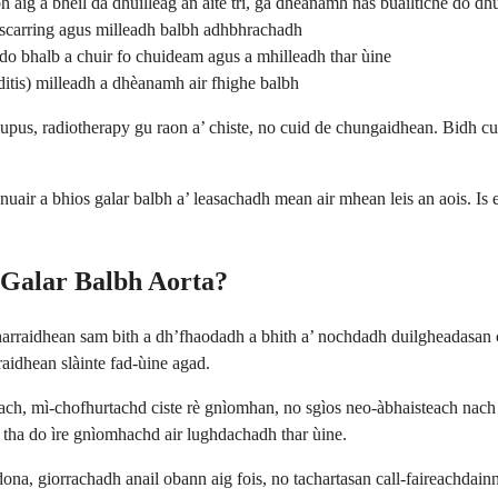
h aig a bheil dà dhuilleag an àite trì, ga dhèanamh nas buailtiche do d
scarring agus milleadh balbh adhbhrachadh
o bhalb a chuir fo chuideam agus a mhilleadh thar ùine
itis) milleadh a dhèanamh air fhighe balbh
pus, radiotherapy gu raon a’ chiste, no cuid de chungaidhean. Bidh cu
nuair a bhios galar balbh a’ leasachadh mean air mhean leis an aois. Is
n Galar Balbh Aorta?
mharraidhean sam bith a dh’fhaodadh a bhith a’ nochdadh duilgheadasan
aidhean slàinte fad-ùine agad.
each, mì-chofhurtachd ciste rè gnìomhan, no sgìos neo-àbhaisteach nach 
 tha do ìre gnìomhachd air lughdachadh thar ùine.
 dona, giorrachadh anail obann aig fois, no tachartasan call-faireachdai