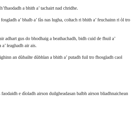
h’fhaodadh a bhith a’ tachairt nad chridhe.
sgladh a’ bhalb a’ fàs nas lugha, coltach ri bhith a’ feuchainn ri òl tro
d air adhart gus do bhodhaig a beathachadh, bidh cuid de fhuil a’
a’ leaghadh air ais.
ghinn an dùbailte dùbhlan a bhith a’ putadh fuil tro fhosgladh caol
 faodaidh e dìoladh airson duilgheadasan balbh airson bliadhnaichean