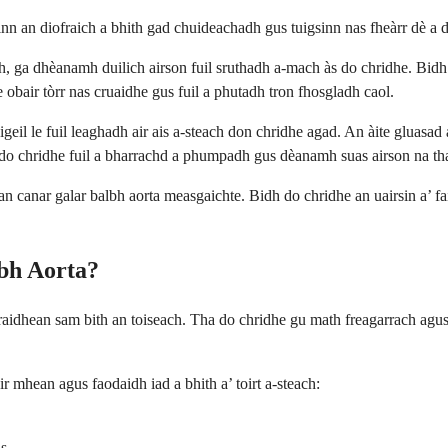
nn an diofraich a bhith gad chuideachadh gus tuigsinn nas fheàrr dè a d
dh, ga dhèanamh duilich airson fuil sruthadh a-mach às do chridhe. Bidh fo
 obair tòrr nas cruaidhe gus fuil a phutadh tron ​​fhosgladh caol.
eigeil le fuil leaghadh air ais a-steach don chridhe agad. An àite gluasa
 do chridhe fuil a bharrachd a phumpadh gus dèanamh suas airson na tha 
 canar galar balbh aorta measgaichte. Bidh do chridhe an uairsin a’ fai
bh Aorta?
raidhean sam bith an toiseach. Tha do chridhe gu math freagarrach agus
 mhean agus faodaidh iad a bhith a’ toirt a-steach:
is