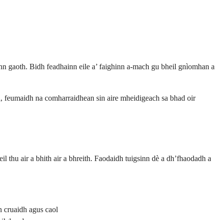
inn gaoth. Bidh feadhainn eile a’ faighinn a-mach gu bheil gnìomhan a
ta, feumaidh na comharraidhean sin aire mheidigeach sa bhad oir
l thu air a bhith air a bhreith. Faodaidh tuigsinn dè a dh’fhaodadh a
h cruaidh agus caol