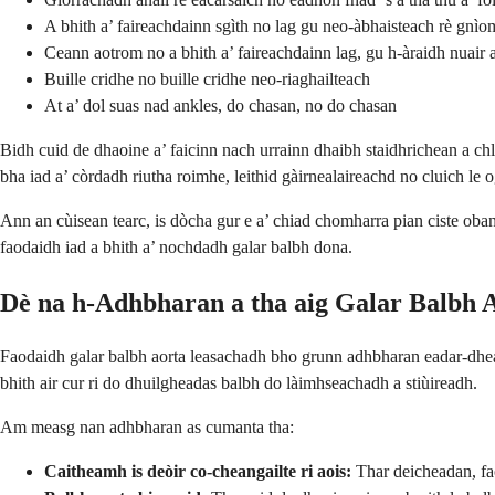
A bhith a’ faireachdainn sgìth no lag gu neo-àbhaisteach rè gnì
Ceann aotrom no a bhith a’ faireachdainn lag, gu h-àraidh nuair a
Buille cridhe no buille cridhe neo-riaghailteach
At a’ dol suas nad ankles, do chasan, no do chasan
Bidh cuid de dhaoine a’ faicinn nach urrainn dhaibh staidhrichean a ch
bha iad a’ còrdadh riutha roimhe, leithid gàirnealaireachd no cluich le 
Ann an cùisean tearc, is dòcha gur e a’ chiad chomharra pian ciste ob
faodaidh iad a bhith a’ nochdadh galar balbh dona.
Dè na h-Adhbharan a tha aig Galar Balbh 
Faodaidh galar balbh aorta leasachadh bho grunn adhbharan eadar-dheala
bhith air cur ri do dhuilgheadas balbh do làimhseachadh a stiùireadh.
Am measg nan adhbharan as cumanta tha:
Caitheamh is deòir co-cheangailte ri aois:
Thar deicheadan, fa