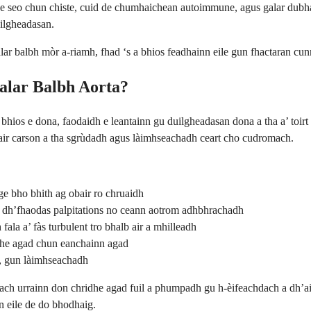
he seo chun chiste, cuid de chumhaichean autoimmune, agus galar dubh
uilgheadasan.
ar balbh mòr a-riamh, fhad ‘s a bhios feadhainn eile gun fhactaran cunn
alar Balbh Aorta?
a bhios e dona, faodaidh e leantainn gu duilgheadasan dona a tha a’ toi
 air carson a tha sgrùdadh agus làimhseachadh ceart cho cudromach.
ge bho bhith ag obair ro chruaidh
a dh’fhaodas palpitations no ceann aotrom adhbhrachadh
ala a’ fàs turbulent tro bhalb air a mhilleadh
idhe agad chun eanchainn agad
, gun làimhseachadh
 nach urrainn don chridhe agad fuil a phumpadh gu h-èifeachdach a dh’a
n eile de do bhodhaig.