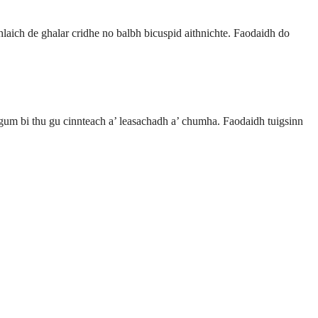
laich de ghalar cridhe no balbh bicuspid aithnichte. Faodaidh do
 gum bi thu gu cinnteach a’ leasachadh a’ chumha. Faodaidh tuigsinn