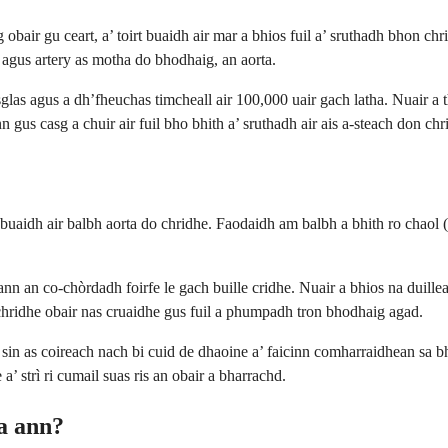
ag obair gu ceart, a’ toirt buaidh air mar a bhios fuil a’ sruthadh bhon
gus artery as motha do bhodhaig, an aorta.
agus a dh’fheuchas timcheall air 100,000 uair gach latha. Nuair a tha e 
gus casg a chuir air fuil bho bhith a’ sruthadh air ais a-steach don chr
t buaidh air balbh aorta do chridhe. Faodaidh am balbh a bhith ro chaol 
nn an co-chòrdadh foirfe le gach buille cridhe. Nuair a bhios na duillea
chridhe obair nas cruaidhe gus fuil a phumpadh tron ​​bhodhaig agad.
sin as coireach nach bi cuid de dhaoine a’ faicinn comharraidhean sa 
 strì ri cumail suas ris an obair a bharrachd.
a ann?