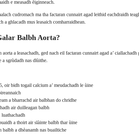
umaidh e measadh èiginneach.
alach cudromach ma tha factaran cunnairt agad leithid eachdraidh teagh
ach a ghlacadh mus leasaich comharraidhean.
Galar Balbh Aorta?
orta a leasachadh, ged nach eil factaran cunnairt agad a’ ciallachadh
e a sgrùdadh nas dlùithe.
65, oir bidh togail calcium a’ meudachadh le ùine
oireannaich
eam a bharrachd air balbhan do chridhe
hadh air duilleagan balbh
a luathachadh
aidh a thoirt air slàinte balbh thar ùine
n balbh a dhèanamh nas buailtiche