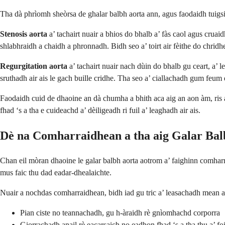
Tha dà phrìomh sheòrsa de ghalar balbh aorta ann, agus faodaidh tuigsi
Stenosis aorta
a’ tachairt nuair a bhios do bhalb a’ fàs caol agus cruai
shlabhraidh a chaidh a phronnadh. Bidh seo a’ toirt air fèithe do chridhe
Regurgitation aorta
a’ tachairt nuair nach dùin do bhalb gu ceart, a’ l
sruthadh air ais le gach buille cridhe. Tha seo a’ ciallachadh gum feum
Faodaidh cuid de dhaoine an dà chumha a bhith aca aig an aon àm, ris an
fhad ‘s a tha e cuideachd a’ dèiligeadh ri fuil a’ leaghadh air ais.
Dè na Comharraidhean a tha aig Galar Bal
Chan eil mòran dhaoine le galar balbh aorta aotrom a’ faighinn comhar
mus faic thu dad eadar-dhealaichte.
Nuair a nochdas comharraidhean, bidh iad gu tric a’ leasachadh mean air
Pian ciste no teannachadh, gu h-àraidh rè gnìomhachd corporra
Giorrachadh anail rè eacarsaich no eadhon fhad ‘s a tha thu a’ fo