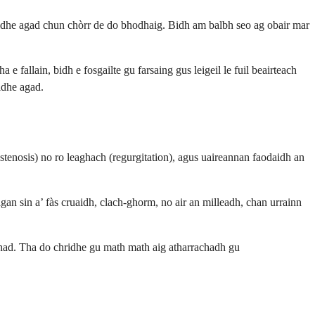
 chridhe agad chun chòrr de do bhodhaig. Bidh am balbh seo ag obair mar
fallain, bidh e fosgailte gu farsaing gus leigeil le fuil beairteach
idhe agad.
(stenosis) no ro leaghach (regurgitation), agus uaireannan faodaidh an
gan sin a’ fàs cruaidh, clach-ghorm, no air an milleadh, chan urrainn
bhad. Tha do chridhe gu math math aig atharrachadh gu