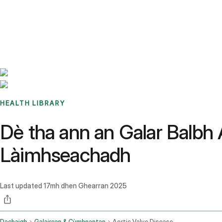
Benchmarks
Stories
FAQ
Sign up / Log in
HEALTH LIBRARY
Dè tha ann an Galar Balbh
Làimhseachadh
Last updated
17mh dhen Ghearran 2025
Dachaigh
Galairean & Cùmhnantan
Aortic Valve Disease