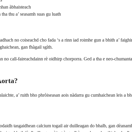
omhan àbhaisteach
 tha thu a’ seasamh suas gu luath
ladhach no coiseachd cho fada ‘s a rinn iad roimhe gun a bhith a’ faigh
oghaichean, gan fhàgail sgìth.
ann no call-faireachdainn rè oidhirp chorporra. Ged a tha e neo-chuman
Aorta?
ichte, a’ ruith bho phròiseasan aois nàdarra gu cumhaichean leis a bhei
odaidh tasgaidhean calcium togail air duilleagan do bhalb, gan dèanam