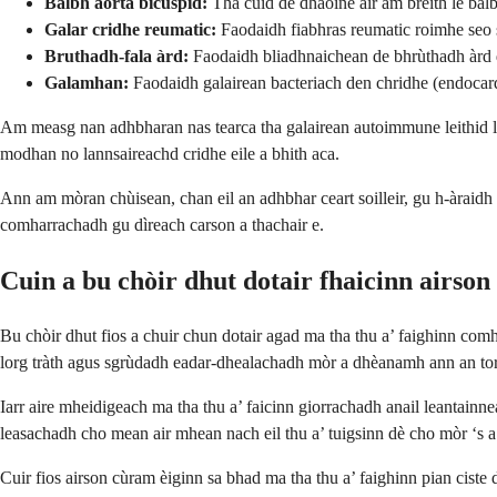
Balbh aorta bicuspid:
Tha cuid de dhaoine air am breith le balb
Galar cridhe reumatic:
Faodaidh fiabhras reumatic roimhe seo 
Bruthadh-fala àrd:
Faodaidh bliadhnaichean de bhrùthadh àrd d
Galamhan:
Faodaidh galairean bacteriach den chridhe (endocard
Am measg nan adhbharan nas tearca tha galairean autoimmune leithid lu
modhan no lannsaireachd cridhe eile a bhith aca.
Ann am mòran chùisean, chan eil an adhbhar ceart soilleir, gu h-àraidh 
comharrachadh gu dìreach carson a thachair e.
Cuin a bu chòir dhut dotair fhaicinn airso
Bu chòir dhut fios a chuir chun dotair agad ma tha thu a’ faighinn co
lorg tràth agus sgrùdadh eadar-dhealachadh mòr a dhèanamh ann an tor
Iarr aire mheidigeach ma tha thu a’ faicinn giorrachadh anail leantainn
leasachadh cho mean air mhean nach eil thu a’ tuigsinn dè cho mòr ‘s a
Cuir fios airson cùram èiginn sa bhad ma tha thu a’ faighinn pian ciste