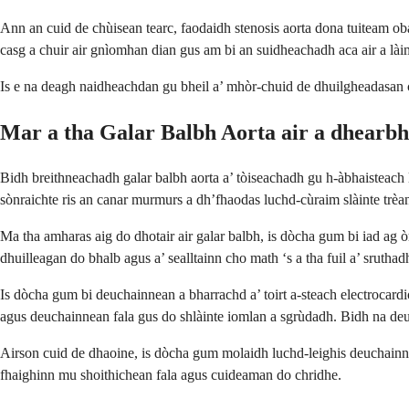
Ann an cuid de chùisean tearc, faodaidh stenosis aorta dona tuiteam oba
casg a chuir air gnìomhan dian gus am bi an suidheachadh aca air a là
Is e na deagh naidheachdan gu bheil a’ mhòr-chuid de dhuilgheadasan c
Mar a tha Galar Balbh Aorta air a dhearb
Bidh breithneachadh galar balbh aorta a’ tòiseachadh gu h-àbhaisteach 
sònraichte ris an canar murmurs a dh’fhaodas luchd-cùraim slàinte trèan
Ma tha amharas aig do dhotair air galar balbh, is dòcha gum bi iad ag
dhuilleagan do bhalb agus a’ sealltainn cho math ‘s a tha fuil a’ sruthadh
Is dòcha gum bi deuchainnean a bharrachd a’ toirt a-steach electrocar
agus deuchainnean fala gus do shlàinte iomlan a sgrùdadh. Bidh na deuc
Airson cuid de dhaoine, is dòcha gum molaidh luchd-leighis deuchainn 
fhaighinn mu shoithichean fala agus cuideaman do chridhe.