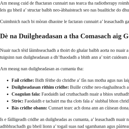
Am measg cuid de fhactaran cunnairt nas tearca tha radiotherapy roim
leis gu bheil a’ structar balbh neo-àbhaisteach seo nas buailtiche do dh
Cuimhnich nach bi mòran dhaoine le factaran cunnairt a’ leasachadh gal
Dè na Duilgheadasan a tha Comasach aig G
Nuair nach tèid làimhseachadh a thoirt do ghalar balbh aorta no nuair 
tuigsinn nan duilgheadasan a dh’fhaodadh a bhith ann a’ toirt cuideam
Am measg nan duilgheadasan as cumanta tha:
Fail cridhe:
Bidh fèithe do chridhe a’ fàs nas motha agus nas lai
Duilgheadasan rithim cridhe:
Buille cridhe neo-riaghailteach 
Coagulan fala:
Faodaidh iad cruthachadh nuair a bhios sruthadh f
Stròc:
Faodaidh e tachairt ma tha clots fala a’ siubhal bhon chr
Bàs cridhe obann:
Cunnart tearc ach dona ann an cùisean dona
Is e fàilligeadh cridhe an duilgheadas as cumanta, a’ leasachadh nuair
adhbhrachadh gu bheil lionn a’ togail suas nad sgamhanan agus pàirtea