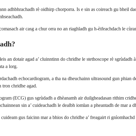
nn adhbhrachadh rè oidhirp chorporra. Is e sin as coireach gu bheil dao
imhseachadh.
omasach air casg a chur orra no an riaghladh gu h-èifeachdach le cùram
hadh?
leis an dotair agad a’ cluinntinn do chridhe le stethoscope rè sgrùdad
ta a lorg.
 òrdachadh echocardiogram, a tha na dheuchainn ultrasound gun phian d
 tron ​​chridhe agad.
diogram (ECG) gus sgrùdadh a dhèanamh air duilgheadasan rithim cridhe
hainnean sin a’ cuideachadh le dealbh iomlan a pheantadh de mar a dh’f
cuideam gus faicinn mar a bhios do chridhe a’ freagairt ri gnìomhachd 