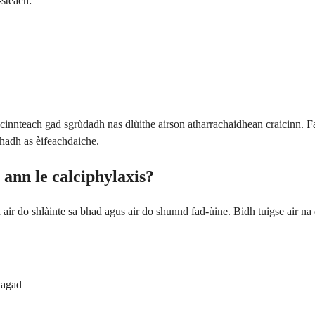
-steach:
 cinnteach gad sgrùdadh nas dlùithe airson atharrachaidhean craicinn.
hadh as èifeachdaiche.
 ann le calciphylaxis?
air do shlàinte sa bhad agus air do shunnd fad-ùine. Bidh tuigse air n
 agad