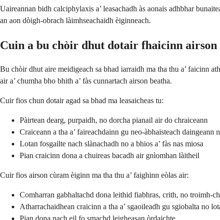
Uaireannan bidh calciphylaxis a’ leasachadh às aonais adhbhar bunaiteac
an aon dòigh-obrach làimhseachaidh èiginneach.
Cuin a bu chòir dhut dotair fhaicinn airson
Bu chòir dhut aire meidigeach sa bhad iarraidh ma tha thu a’ faicinn at
air a’ chumha bho bhith a’ fàs cunnartach airson beatha.
Cuir fios chun dotair agad sa bhad ma leasaicheas tu:
Pàirtean dearg, purpaidh, no dorcha pianail air do chraiceann
Craiceann a tha a’ faireachdainn gu neo-àbhaisteach daingeann n
Lotan fosgailte nach slànachadh no a bhios a’ fàs nas miosa
Pian craicinn dona a chuireas bacadh air gnìomhan làitheil
Cuir fios airson cùram èiginn ma tha thu a’ faighinn eòlas air:
Comharran gabhaltachd dona leithid fiabhras, crith, no troimh-ch
Atharrachaidhean craicinn a tha a’ sgaoileadh gu sgiobalta no lot
Pian dona nach eil fo smachd leigheasan òrdaichte