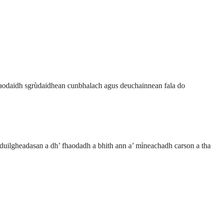
 Faodaidh sgrùdaidhean cunbhalach agus deuchainnean fala do
a duilgheadasan a dh’ fhaodadh a bhith ann a’ mìneachadh carson a tha