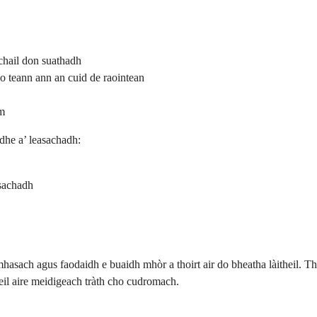
achail don suathadh
o teann ann an cuid de raointean
om
dhe a’ leasachadh:
àsachadh
uamhasach agus faodaidh e buaidh mhòr a thoirt air do bheatha làitheil.
heil aire meidigeach tràth cho cudromach.