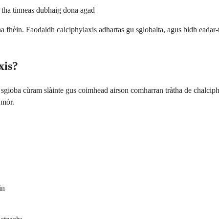
a tha tinneas dubhaig dona agad
ha fhèin. Faodaidh calciphylaxis adhartas gu sgiobalta, agus bidh eadar
xis?
 sgioba cùram slàinte gus coimhead airson comharran tràtha de chalcip
 mòr.
in