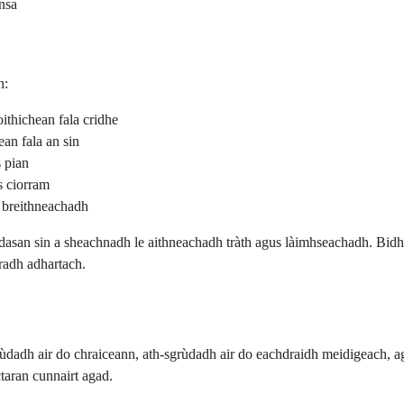
nnsa
h:
ithichean fala cridhe
an fala an sin
 pian
s ciorram
h breithneachadh
san sin a sheachnadh le aithneachadh tràth agus làimhseachadh. Bidh ob
radh adhartach.
grùdadh air do chraiceann, ath-sgrùdadh air do eachdraidh meidigeach,
ctaran cunnairt agad.