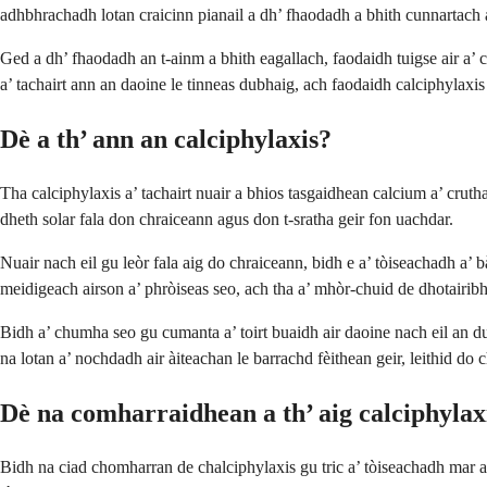
adhbhrachadh lotan craicinn pianail a dh’ fhaodadh a bhith cunnartach 
Ged a dh’ fhaodadh an t-ainm a bhith eagallach, faodaidh tuigse air 
a’ tachairt ann an daoine le tinneas dubhaig, ach faodaidh calciphylaxis
Dè a th’ ann an calciphylaxis?
Tha calciphylaxis a’ tachairt nuair a bhios tasgaidhean calcium a’ cru
dheth solar fala don chraiceann agus don t-sratha geir fon uachdar.
Nuair nach eil gu leòr fala aig do chraiceann, bidh e a’ tòiseachadh a’ b
meidigeach airson a’ phròiseas seo, ach tha a’ mhòr-chuid de dhotairibh
Bidh a’ chumha seo gu cumanta a’ toirt buaidh air daoine nach eil an d
na lotan a’ nochdadh air àiteachan le barrachd fèithean geir, leithid do
Dè na comharraidhean a th’ aig calciphylax
Bidh na ciad chomharran de chalciphylaxis gu tric a’ tòiseachadh mar a