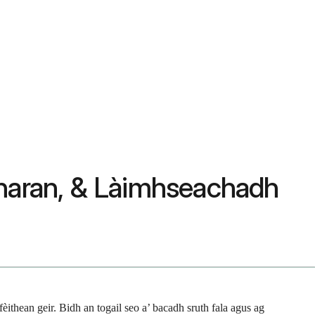
bharan, & Làimhseachadh
èithean geir. Bidh an togail seo a’ bacadh sruth fala agus ag