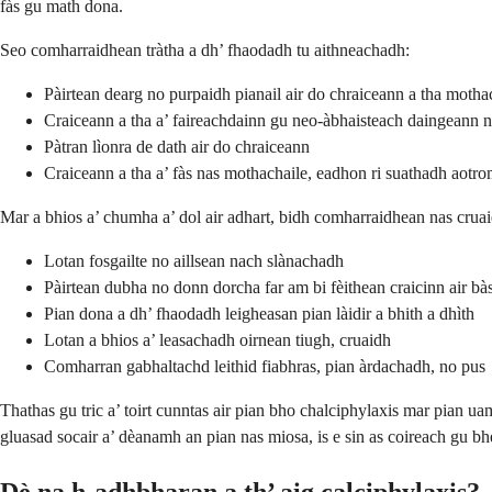
fàs gu math dona.
Seo comharraidhean tràtha a dh’ fhaodadh tu aithneachadh:
Pàirtean dearg no purpaidh pianail air do chraiceann a tha moth
Craiceann a tha a’ faireachdainn gu neo-àbhaisteach daingeann n
Pàtran lìonra de dath air do chraiceann
Craiceann a tha a’ fàs nas mothachaile, eadhon ri suathadh aotr
Mar a bhios a’ chumha a’ dol air adhart, bidh comharraidhean nas cruai
Lotan fosgailte no aillsean nach slànachadh
Pàirtean dubha no donn dorcha far am bi fèithean craicinn air b
Pian dona a dh’ fhaodadh leigheasan pian làidir a bhith a dhìth
Lotan a bhios a’ leasachadh oirnean tiugh, cruaidh
Comharran gabhaltachd leithid fiabhras, pian àrdachadh, no pus
Thathas gu tric a’ toirt cunntas air pian bho chalciphylaxis mar pian 
gluasad socair a’ dèanamh an pian nas miosa, is e sin as coireach gu b
Dè na h-adhbharan a th’ aig calciphylaxis?