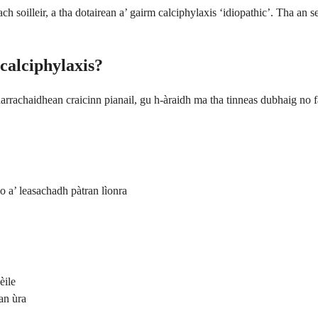
h soilleir, a tha dotairean a’ gairm calciphylaxis ‘idiopathic’. Tha an 
 calciphylaxis?
harrachaidhean craicinn pianail, gu h-àraidh ma tha tinneas dubhaig no 
o a’ leasachadh pàtran lìonra
èile
an ùra