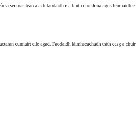
seòrsa seo nas tearca ach faodaidh e a bhith cho dona agus feumaidh e
factaran cunnairt eile agad. Faodaidh làimhseachadh tràth casg a chuir