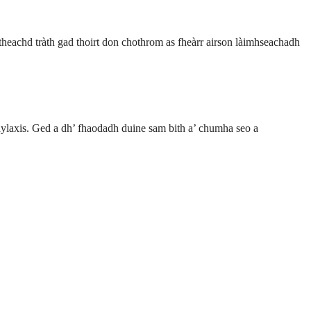
-theachd tràth gad thoirt don chothrom as fheàrr airson làimhseachadh
hylaxis. Ged a dh’ fhaodadh duine sam bith a’ chumha seo a