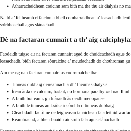
Atharrachaidhean craicinn sam bith ma tha thu air dialysis no m
Na bi a’ feitheamh ri faicinn a bheil comharraidhean a’ leasachadh leot
soirbheachail agus slànachadh.
Dè na factaran cunnairt a th’ aig calciphyla
Faodaidh tuigse air na factaran cunnairt agad do chuideachadh agus do
leasachadh, bidh factaran sònraichte a’ meudachadh do chothroman gu
Am measg nan factaran cunnairt as cudromaiche tha:
Tinneas dubhaig deireannach a dh’ fheumas dialysis
Ìrean àrda de calcium, fosfait, no hormona parathyroid nad fhuil
A bhith boireann, gu h-àraidh às deidh menopause
A bhith le tinneas an t-siùcair còmhla ri tinneas dubhaig
Cleachdadh fad-ùine de leigheasan tanaichean fala leithid warfar
Reamhrachd, a bheir buaidh air sruth fala agus slànachadh