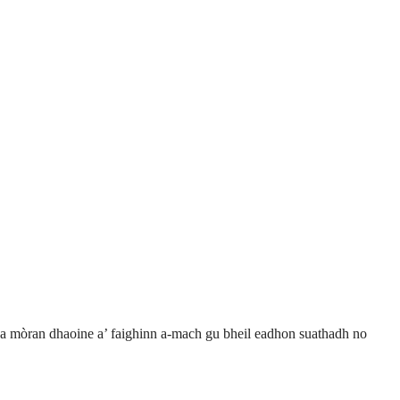
 Tha mòran dhaoine a’ faighinn a-mach gu bheil eadhon suathadh no