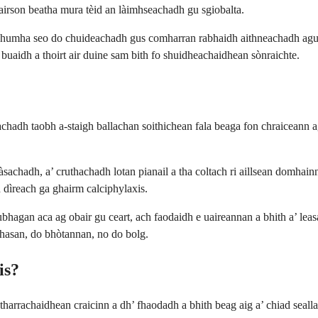
airson beatha mura tèid an làimhseachadh gu sgiobalta.
a’ chumha seo do chuideachadh gus comharran rabhaidh aithneachadh agu
 buaidh a thoirt air duine sam bith fo shuidheachaidhean sònraichte.
thachadh taobh a-staigh ballachan soithichean fala beaga fon chraiceann
àsachadh, a’ cruthachadh lotan pianail a tha coltach ri aillsean domhainn
 dìreach ga ghairm calciphylaxis.
ubhagan aca ag obair gu ceart, ach faodaidh e uaireannan a bhith a’ le
 chasan, do bhòtannan, no do bolg.
is?
tharrachaidhean craicinn a dh’ fhaodadh a bhith beag aig a’ chiad seal