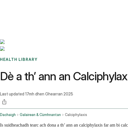
Benchmarks
Stories
FAQ
Sign up / Log in
HEALTH LIBRARY
Dè a th’ ann an Calciphyl
Last updated
17mh dhen Ghearran 2025
Dachaigh
Galairean & Cùmhnantan
Calciphylaxis
Is suidheachadh tearc ach dona a th’ ann an calciphylaxis far am bi calc