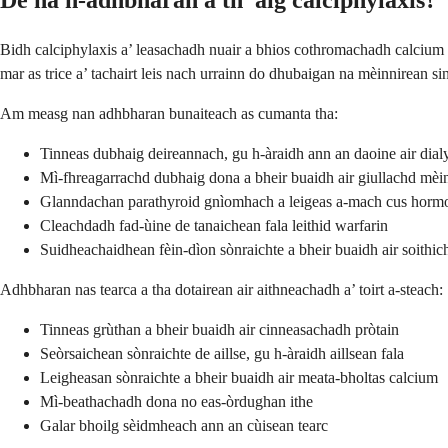
Bidh calciphylaxis a’ leasachadh nuair a bhios cothromachadh calcium a
mar as trice a’ tachairt leis nach urrainn do dhubaigan na mèinnirean si
Am measg nan adhbharan bunaiteach as cumanta tha:
Tinneas dubhaig deireannach, gu h-àraidh ann an daoine air dialy
Mì-fhreagarrachd dubhaig dona a bheir buaidh air giullachd mèi
Glanndachan parathyroid gnìomhach a leigeas a-mach cus hormo
Cleachdadh fad-ùine de tanaichean fala leithid warfarin
Suidheachaidhean fèin-dìon sònraichte a bheir buaidh air soithic
Adhbharan nas tearca a tha dotairean air aithneachadh a’ toirt a-steach:
Tinneas grùthan a bheir buaidh air cinneasachadh pròtain
Seòrsaichean sònraichte de aillse, gu h-àraidh aillsean fala
Leigheasan sònraichte a bheir buaidh air meata-bholtas calcium
Mì-beathachadh dona no eas-òrdughan ithe
Galar bhoilg sèidmheach ann an cùisean tearc