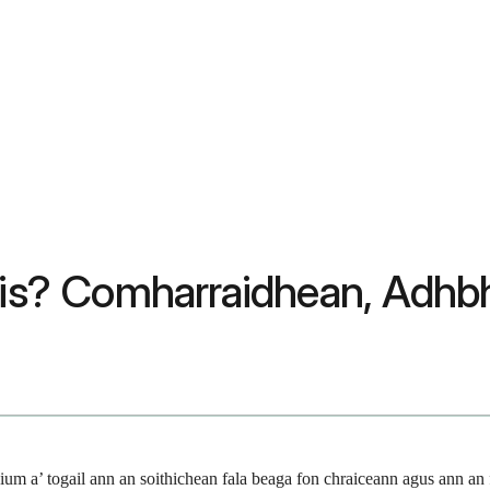
axis? Comharraidhean, Adh
ium a’ togail ann an soithichean fala beaga fon chraiceann agus ann an f