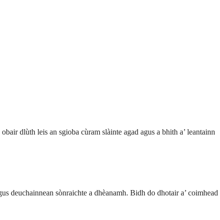
air dlùth leis an sgioba cùram slàinte agad agus a bhith a’ leantainn
 agus deuchainnean sònraichte a dhèanamh. Bidh do dhotair a’ coimhead