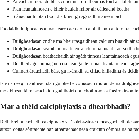
Àiteachan mòra de bhàs craicinn a dh’ fheumas toirt air falbh la
Pian leantainneach a bheir buaidh mhòr air càileachd beatha
Slànachadh lotan bochd a bheir gu sgaradh maireannach
Faodaidh duilgheadasan nas tearca ach dona a bhith ann a’ toirt a-steac
Duilgheadasan cridhe ma bheir tasgaidhean calcium buaidh air so
Duilgheadasan sgamhain ma bheir a’ chumha buaidh air soithiche
Duilgheadasan beathachaidh air sgàth tinneas leantainneach agus
Dèidheil agus iomagain co-cheangailte ri pian leantainneach agu
Cunnart àrdachadh bàis, gu h-àraidh sa chiad bhliadhna às deid
Is e na deagh naidheachdan gu bheil e comasach mòran de na duilgheada
molaidhean làimhseachaidh gad thoirt don chothrom as fheàrr airson to
Mar a thèid calciphylaxis a dhearbhadh?
Bidh breithneachadh calciphylaxis a’ toirt a-steach measgachadh de s
airson coltas sònraichte nan atharrachaidhean craicinn còmhla ris na fa