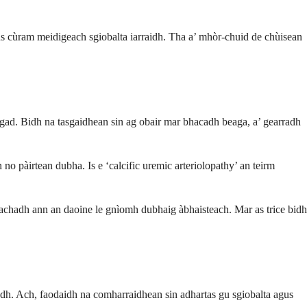
s cùram meidigeach sgiobalta iarraidh. Tha a’ mhòr-chuid de chùisean
 agad. Bidh na tasgaidhean sin ag obair mar bhacadh beaga, a’ gearradh
 no pàirtean dubha. Is e ‘calcific uremic arteriolopathy’ an teirm
asachadh ann an daoine le gnìomh dubhaig àbhaisteach. Mar as trice bidh
ladh. Ach, faodaidh na comharraidhean sin adhartas gu sgiobalta agus