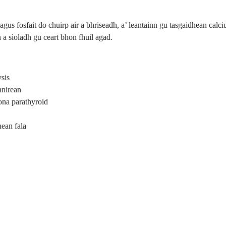
gus fosfait do chuirp air a bhriseadh, a’ leantainn gu tasgaidhean cal
n a sìoladh gu ceart bhon fhuil agad.
sis
nnirean
na parathyroid
hean fala