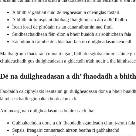
Factaran cunnairt a bharrachd a tha dotairean air aithneachadh a’ toirt a
A bhith a’ gabhail cuid de leigheasan a cheanglas fosfait
A bhith air transplant dubhaig fhaighinn san àm a dh’ fhalbh
Ìrean ìosal de phròtain ris an canar albumin nad fhuil
Suidheachaidhean fèin-dìon a bheir buaidh air soithichean fala
Eachdraidh roimhe de chlachan fala no duilgheadasan cearcall
Ma tha grunn fhactaran cunnairt agad, bidh do sgioba cùram slàinte gu
chuideachadh gus duilgheadasan a ghlacadh tràth nuair a tha làimhseac
Dè na duilgheadasan a dh’ fhaodadh a bhith
Faodaidh calciphylaxis leantainn gu duilgheadasan dona a bheir buaidh 
làimhseachadh sgiobalta cho deatamach.
Am measg nan duilgheadasan as buaireasach tha:
Gabhaltachdan dona a dh’ fhaodadh sgaoileadh chun t-sruth fala
Sepsis, freagairt cunnartach airson beatha ri gabhaltachd