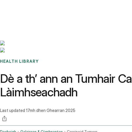
Benchmarks
Stories
FAQ
Sign up / Log in
HEALTH LIBRARY
Dè a th’ ann an Tumhair C
Làimhseachadh
Last updated
17mh dhen Ghearran 2025
Dachaigh
Galairean & Cùmhnantan
Carcinoid Tumors