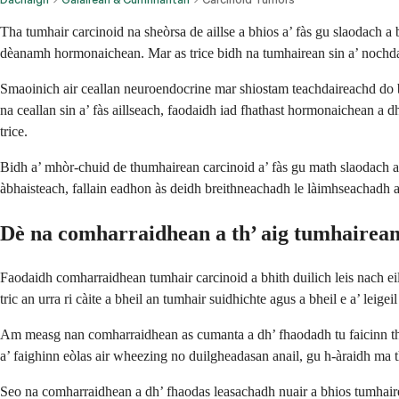
Tha tumhair carcinoid na sheòrsa de aillse a bhios a’ fàs gu slaodach a
dèanamh hormonaichean. Mar as trice bidh na tumhairean sin a’ nochd
Smaoinich air ceallan neuroendocrine mar shiostam teachdaireachd do bh
na ceallan sin a’ fàs aillseach, faodaidh iad fhathast hormonaichean 
trice.
Bidh a’ mhòr-chuid de thumhairean carcinoid a’ fàs gu math slaodach a
àbhaisteach, fallain eadhon às deidh breithneachadh le làimhseachadh 
Dè na comharraidhean a th’ aig tumhairean
Faodaidh comharraidhean tumhair carcinoid a bhith duilich leis nach ei
tric an urra ri càite a bheil an tumhair suidhichte agus a bheil e a’ lei
Am measg nan comharraidhean as cumanta a dh’ fhaodadh tu faicinn tha
a’ faighinn eòlas air wheezing no duilgheadasan anail, gu h-àraidh ma
Seo na comharraidhean a dh’ fhaodas leasachadh nuair a bhios tumhaire