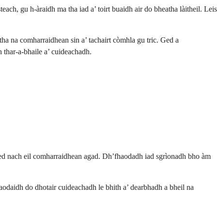
h, gu h-àraidh ma tha iad a’ toirt buaidh air do bheatha làitheil. Leis
ha na comharraidhean sin a’ tachairt còmhla gu tric. Ged a
 thar-a-bhaile a’ cuideachadh.
 ged nach eil comharraidhean agad. Dh’fhaodadh iad sgrìonadh bho àm
daidh do dhotair cuideachadh le bhith a’ dearbhadh a bheil na