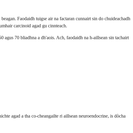
beagan. Faodaidh tuigse air na factaran cunnairt sin do chuideachadh
tumhair carcinoid agad gu cinnteach.
0 agus 70 bliadhna a dh'aois. Ach, faodaidh na h-aillsean sin tachairt
ichte agad a tha co-cheangailte ri aillsean neuroendocrine, is dòcha