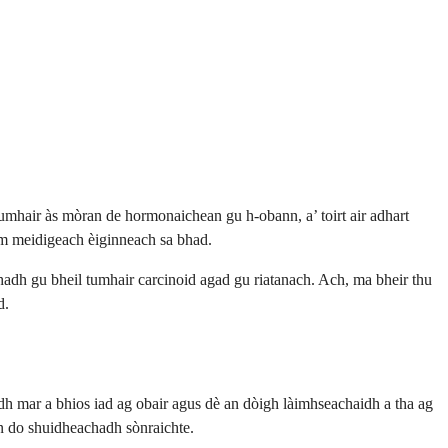
n tumhair às mòran de hormonaichean gu h-obann, a’ toirt air adhart
ram meidigeach èiginneach sa bhad.
adh gu bheil tumhair carcinoid agad gu riatanach. Ach, ma bheir thu
d.
hadh mar a bhios iad ag obair agus dè an dòigh làimhseachaidh a tha ag
on do shuidheachadh sònraichte.