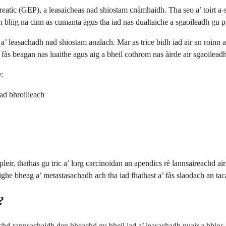
reatic (GEP), a leasaicheas nad shiostam cnàmhaidh. Tha seo a’ toirt 
n bhig na cinn as cumanta agus tha iad nas dualtaiche a sgaoileadh gu p
a’ leasachadh nad shiostam analach. Mar as trice bidh iad air an roinn a
 fàs beagan nas luaithe agus aig a bheil cothrom nas àirde air sgaoileadh
:
ad bhroilleach
ir, thathas gu tric a’ lorg carcinoidan an apendics rè lannsaireachd airs
ghe bheag a’ metastasachadh ach tha iad fhathast a’ fàs slaodach an taca r
?
luchd-rannsachaidh den bheachd gu bheil iad a’ leasachadh nuair a bhios 