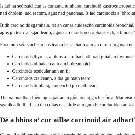
Is iad na seòrsaichean as cumanta tumharan carcinoid gastroenteropanc
nad choloin, nad rectum, agus nad pancreas. Is iad carcinoids a’ bhroin
Bidh carcinoids sgamhain, ris an canar cuideachd carcinoids bronchial, 
agus gu tearc a’ sgaoileadh, agus carcinoids neo-àbhaisteach, a bhios a’
Faodaidh seòrsaichean nas tearca leasachadh ann an diofar organan eile
Carcinoids thymic, a bhios a’ cruthachadh nad ghiallan thymus n
Carcinoids ubhalach ann am boireannaich
Carcinoids testicular ann an fir
Carcinoids craiceann, a tha gu math tearc
Carcinoids dubhaig, cuideachd gu math tearc
Tha na buadhan fhèin agus pàtranan giùlain aig gach seòrsa. Mar eisimple
sgaoileadh, fhad ‘s a tha coltas nas àirde ann gum bi carcinoidan an t-sli
Dè a bhios a’ cur aillse carcinoid air adhart
Chan eil adhbhar cinnteach aillse carcinoid gu tur aithnichte, ach tha 