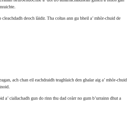
nraichte.
 no cleachdadh deoch làidir. Tha coltas ann gu bheil a’ mhòr-chuid de
gan, ach chan eil eachdraidh teaghlaich den ghalar aig a’ mhòr-chuid
inoid.
noid a’ ciallachadh gun do rinn thu dad ceàrr no gum b’urrainn dhut a