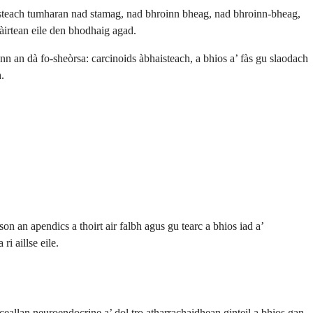
a-steach tumharan nad stamag, nad bhroinn bheag, nad bhroinn-bheag,
àirtean eile den bhodhaig agad.
nn an dà fo-sheòrsa: carcinoids àbhaisteach, a bhios a’ fàs gu slaodach
.
on an apendics a thoirt air falbh agus gu tearc a bhios iad a’
i aillse eile.
ceallan neuroendocrine a’ dol tro atharrachaidhean ginteil a bhios gan