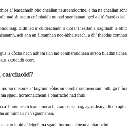
 bhios a’ leasachadh bho cheallan neuroendocrine, a tha na cheallan sòn
adh nad shiostam cnàmhaidh no nad sgamhanan, ged a dh’ fhaodas iad l
odhaig. Bidh iad a’ cuideachadh ri diofar fheartan a riaghladh le bhith
a dhèanamh, ach ann an àireamhan neo-àbhaisteach, a dh’ fhaodas comhar
gus is dòcha nach adhbhraich iad comharraidhean airson bliadhnaichean
agus sgrùdadh ceart.
 carcinoid?
l mòran dhaoine a’ faighinn eòlas air comharraidhean sam bith, gu h-àr
geil ma sgaoil hormonaichean a bharrachd nad fhuil.
 a’ bhuinneach leantainneach, cramps stamag, agus deargadh do aghaid
 tha an tumhair nan sgamhanan.
an carcinoid a’ leigeil ma sgaoil hormonaichean a bharrachd: