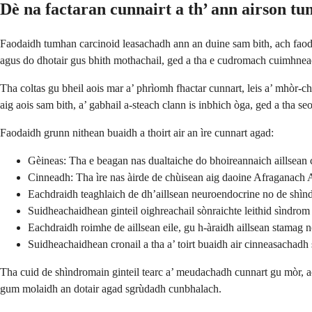
Dè na factaran cunnairt a th’ ann airson t
Faodaidh tumhan carcinoid leasachadh ann an duine sam bith, ach faod
agus do dhotair gus bhith mothachail, ged a tha e cudromach cuimhneach
Tha coltas gu bheil aois mar a’ phrìomh fhactar cunnart, leis a’ mhòr-c
aig aois sam bith, a’ gabhail a-steach clann is inbhich òga, ged a tha s
Faodaidh grunn nithean buaidh a thoirt air an ìre cunnart agad:
Gèineas: Tha e beagan nas dualtaiche do bhoireannaich aillsean c
Cinneadh: Tha ìre nas àirde de chùisean aig daoine Afraganach 
Eachdraidh teaghlaich de dh’aillsean neuroendocrine no de shìnd
Suidheachaidhean ginteil oighreachail sònraichte leithid sìndr
Eachdraidh roimhe de aillsean eile, gu h-àraidh aillsean stamag 
Suidheachaidhean cronail a tha a’ toirt buaidh air cinneasachad
Tha cuid de shìndromain ginteil tearc a’ meudachadh cunnart gu mòr, ac
gum molaidh an dotair agad sgrùdadh cunbhalach.