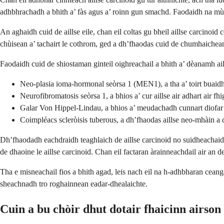
adhbhrachadh a bhith a’ fàs agus a’ roinn gun smachd. Faodaidh na mùtha
An aghaidh cuid de aillse eile, chan eil coltas gu bheil aillse carcinoid
chùisean a’ tachairt le cothrom, ged a dh’fhaodas cuid de chumhaichea
Faodaidh cuid de shiostaman ginteil oighreachail a bhith a’ dèanamh aill
Neo-plasia ioma-hormonal seòrsa 1 (MEN1), a tha a’ toirt buaid
Neurofibromatosis seòrsa 1, a bhios a’ cur aillse air adhart air f
Galar Von Hippel-Lindau, a bhios a’ meudachadh cunnart diofar 
Coimpléacs scleròisis tuberous, a dh’fhaodas aillse neo-mhàin a
Dh’fhaodadh eachdraidh teaghlaich de aillse carcinoid no suidheachai
de dhaoine le aillse carcinoid. Chan eil factaran àrainneachdail air an 
Tha e misneachail fios a bhith agad, leis nach eil na h-adhbharan ceanga
sheachnadh tro roghainnean eadar-dhealaichte.
Cuin a bu chòir dhut dotair fhaicinn airson 