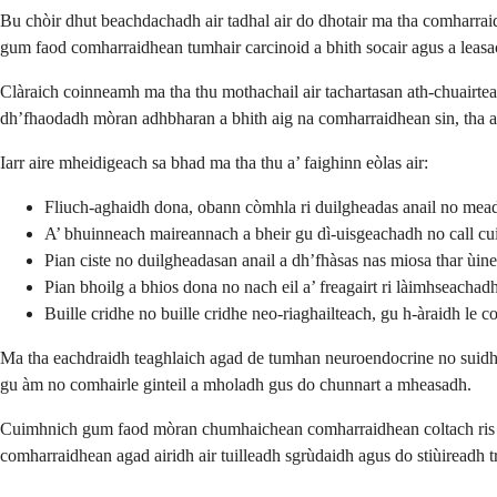
Bu chòir dhut beachdachadh air tadhal air do dhotair ma tha comharraidh
gum faod comharraidhean tumhair carcinoid a bhith socair agus a leasa
Clàraich coinneamh ma tha thu mothachail air tachartasan ath-chuairtea
dh’fhaodadh mòran adhbharan a bhith aig na comharraidhean sin, tha an
Iarr aire mheidigeach sa bhad ma tha thu a’ faighinn eòlas air:
Fliuch-aghaidh dona, obann còmhla ri duilgheadas anail no me
A’ bhuinneach maireannach a bheir gu dì-uisgeachadh no call c
Pian ciste no duilgheadasan anail a dh’fhàsas nas miosa thar ùine
Pian bhoilg a bhios dona no nach eil a’ freagairt ri làimhseachad
Buille cridhe no buille cridhe neo-riaghailteach, gu h-àraidh le 
Ma tha eachdraidh teaghlaich agad de tumhan neuroendocrine no suidh
gu àm no comhairle ginteil a mholadh gus do chunnart a mheasadh.
Cuimhnich gum faod mòran chumhaichean comharraidhean coltach ris a’ 
comharraidhean agad airidh air tuilleadh sgrùdaidh agus do stiùireadh t