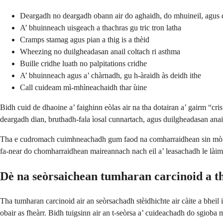
Deargadh no deargadh obann air do aghaidh, do mhuineil, agus 
A’ bhuinneach uisgeach a thachras gu tric tron latha
Cramps stamag agus pian a thig is a thèid
Wheezing no duilgheadasan anail coltach ri asthma
Buille cridhe luath no palpitations cridhe
A’ bhuinneach agus a’ chàrnadh, gu h-àraidh às deidh ithe
Call cuideam mì-mhìneachaidh thar ùine
Bidh cuid de dhaoine a’ faighinn eòlas air na tha dotairan a’ gairm “cri
deargadh dian, bruthadh-fala ìosal cunnartach, agus duilgheadasan anai
Tha e cudromach cuimhneachadh gum faod na comharraidhean sin mòran ad
fa-near do chomharraidhean maireannach nach eil a’ leasachadh le làimh
Dè na seòrsaichean tumharan carcinoid a t
Tha tumharan carcinoid air an seòrsachadh stèidhichte air càite a bheil
obair as fheàrr. Bidh tuigsinn air an t-seòrsa a’ cuideachadh do sgiob