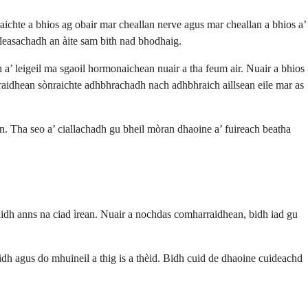
raichte a bhios ag obair mar cheallan nerve agus mar cheallan a bhios a’
easachadh an àite sam bith nad bhodhaig.
 a’ leigeil ma sgaoil hormonaichean nuair a tha feum air. Nuair a bhios
raidhean sònraichte adhbhrachadh nach adhbhraich aillsean eile mar as
. Tha seo a’ ciallachadh gu bheil mòran dhaoine a’ fuireach beatha
aidh anns na ciad ìrean. Nuair a nochdas comharraidhean, bidh iad gu
h agus do mhuineil a thig is a thèid. Bidh cuid de dhaoine cuideachd