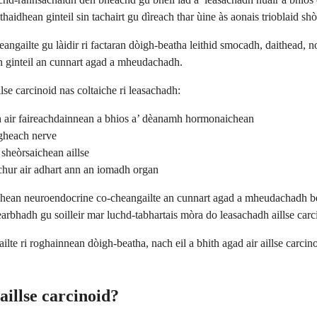
idhean ginteil sin tachairt gu dìreach thar ùine às aonais trioblaid shò
 ceangailte gu làidir ri factaran dòigh-beatha leithid smocadh, daithead,
n ginteil an cunnart agad a mheudachadh.
se carcinoid nas coltaiche ri leasachadh:
h air faireachdainnean a bhios a’ dèanamh hormonaichean
higheach nerve
sheòrsaichean aillse
 chur air adhart ann an iomadh organ
dhean neuroendocrine co-cheangailte an cunnart agad a mheudachadh bea
dearbhadh gu soilleir mar luchd-tabhartais mòra do leasachadh aillse carc
ilte ri roghainnean dòigh-beatha, nach eil a bhith agad air aillse carci
aillse carcinoid?