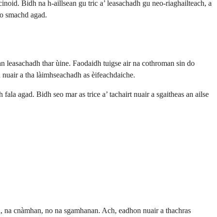
cinoid. Bidh na h-aillsean gu tric a’ leasachadh gu neo-riaghailteach, a
 fo smachd agad.
an leasachadh thar ùine. Faodaidh tuigse air na cothroman sin do
h nuair a tha làimhseachadh as èifeachdaiche.
fala agad. Bidh seo mar as trice a’ tachairt nuair a sgaitheas an ailse
mph, na cnàmhan, no na sgamhanan. Ach, eadhon nuair a thachras