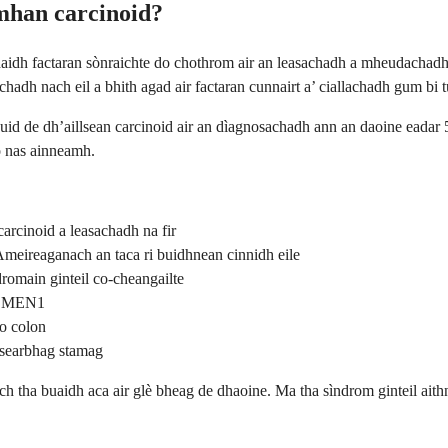
umhan carcinoid?
aidh factaran sònraichte do chothrom air an leasachadh a mheudachadh 
adh nach eil a bhith agad air factaran cunnairt a’ ciallachadh gum bi 
huid de dh’aillsean carcinoid air an dìagnosachadh ann an daoine eadar 5
eo nas ainneamh.
arcinoid a leasachadh na fir
Ameireaganach an taca ri buidhnean cinnidh eile
romain ginteil co-cheangailte
om MEN1
no colon
h searbhag stamag
h tha buaidh aca air glè bheag de dhaoine. Ma tha sìndrom ginteil aithn