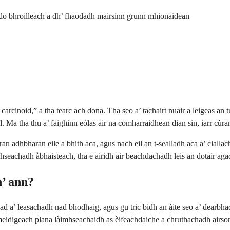
do bhroilleach a dh’ fhaodadh mairsinn grunn mhionaidean
s carcinoid,” a tha tearc ach dona. Tha seo a’ tachairt nuair a leigeas a
l. Ma tha thu a’ faighinn eòlas air na comharraidhean dian sin, iarr cù
hbharan eile a bhith aca, agus nach eil an t-sealladh aca a’ ciallach
seachadh àbhaisteach, tha e airidh air beachdachadh leis an dotair aga
h’ ann?
 iad a’ leasachadh nad bhodhaig, agus gu tric bidh an àite seo a’ dearb
a meidigeach plana làimhseachaidh as èifeachdaiche a chruthachadh airs