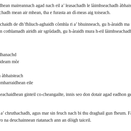
ean maireannach agad nach eil a’ leasachadh le làimhseachadh àbhaisteac
chadh mean air mhean, tha e furasta an dì-meas aig toiseach.
chaidh de dh’fhliuch-aghaidh còmhla ri a’ bhuinneach, gu h-àraidh ma t
 cothlamadh airidh air sgrùdadh, gu h-àraidh mura h-eil làimhseachadh
adhanachd
uideam mòr
h àbhaisteach
comharraidhean eile
eachaidhean ginteil co-cheangailte, innis seo don dotair agad eadhon
chruthachadh, agus mar sin feuch nach bi thu draghail gun fheum. Fao
ro na deuchainnean riatanach ann an dòigh taiceil.