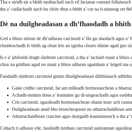
Tha e airidh air a bhith mothachail nach eil factaran cunnart follaiseac
tha a’ ciallachadh nach bu chòir dhut a bhith a’ cur na h-uinneag ort f
Dè na duilgheadasan a dh’fhaodadh a bhith 
Ged a bhios mòran de dh’aillsean carcinoid a’ fàs gu slaodach agus a’ 
chuideachadh le bhith ag obair leis an sgioba cùram slàinte agad gus s
Is e a’ phrìomh dragh sìndrom carcinoid, a tha a’ tachairt nuair a bhios 
chun na grùthan agad no nuair a bhios aillsean sgamhain a’ leigeil ma 
Faodaidh sìndrom carcinoid grunn dhuilgheadasan dùbhlanach adhbhr
Galar cridhe carcinoid, far am milleadh hormonaichean a bharra
Achadh-inntinn dona a’ leantainn gu dì-uisgeachadh agus easbh
Cris carcinoid, sgaoileadh hormonaichean obann tearc ach cunn
Duilgheadasan anail bho bronchospasm no atharrachaidhean a
Atharrachaidhean craicinn agus deargadh leantainneach a tha a’ t
Coltach ri aillsean eile, faodaidh tumhan carcinoid uaireannan sgaoil