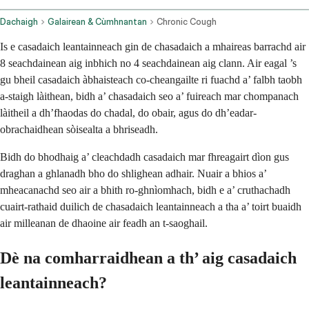
Dachaigh
Galairean & Cùmhnantan
Chronic Cough
Is e casadaich leantainneach gin de chasadaich a mhaireas barrachd air
8 seachdainean aig inbhich no 4 seachdainean aig clann. Air eagal ’s
gu bheil casadaich àbhaisteach co-cheangailte ri fuachd a’ falbh taobh
a-staigh làithean, bidh a’ chasadaich seo a’ fuireach mar chompanach
làitheil a dh’fhaodas do chadal, do obair, agus do dh’eadar-
obrachaidhean sòisealta a bhriseadh.
Bidh do bhodhaig a’ cleachdadh casadaich mar fhreagairt dìon gus
draghan a ghlanadh bho do shlighean adhair. Nuair a bhios a’
mheacanachd seo air a bhith ro-ghnìomhach, bidh e a’ cruthachadh
cuairt-rathaid duilich de chasadaich leantainneach a tha a’ toirt buaidh
air milleanan de dhaoine air feadh an t-saoghail.
Dè na comharraidhean a th’ aig casadaich
leantainneach?