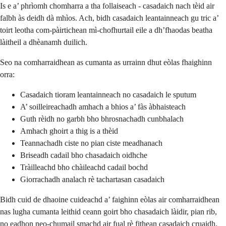
Is e a’ phrìomh chomharra a tha follaiseach - casadaich nach tèid air
falbh às deidh dà mhìos. Ach, bidh casadaich leantainneach gu tric a’
toirt leotha com-pàirtichean mì-chofhurtail eile a dh’fhaodas beatha
làitheil a dhèanamh duilich.
Seo na comharraidhean as cumanta as urrainn dhut eòlas fhaighinn
orra:
Casadaich tioram leantainneach no casadaich le sputum
A’ soilleireachadh amhach a bhios a’ fàs àbhaisteach
Guth rèidh no garbh bho bhrosnachadh cunbhalach
Amhach ghoirt a thig is a thèid
Teannachadh ciste no pian ciste meadhanach
Briseadh cadail bho chasadaich oidhche
Tràilleachd bho chàileachd cadail bochd
Giorrachadh analach rè tachartasan casadaich
Bidh cuid de dhaoine cuideachd a’ faighinn eòlas air comharraidhean
nas lugha cumanta leithid ceann goirt bho chasadaich làidir, pian rib,
no eadhon neo-chumail smachd air fual rè fithean casadaich cruaidh.