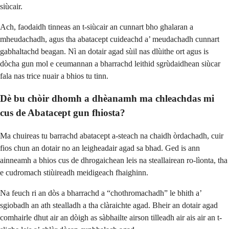
siùcair.
Ach, faodaidh tinneas an t-siùcair an cunnart bho ghalaran a
mheudachadh, agus tha abatacept cuideachd a’ meudachadh cunnart
gabhaltachd beagan. Nì an dotair agad sùil nas dlùithe ort agus is
dòcha gun mol e ceumannan a bharrachd leithid sgrùdaidhean siùcar
fala nas trice nuair a bhios tu tinn.
Dè bu chòir dhomh a dhèanamh ma chleachdas mi
cus de Abatacept gun fhiosta?
Ma chuireas tu barrachd abatacept a-steach na chaidh òrdachadh, cuir
fios chun an dotair no an leigheadair agad sa bhad. Ged is ann
ainneamh a bhios cus de dhrogaichean leis na steallairean ro-lìonta, tha
e cudromach stiùireadh meidigeach fhaighinn.
Na feuch ri an dòs a bharrachd a “chothromachadh” le bhith a’
sgiobadh an ath stealladh a tha clàraichte agad. Bheir an dotair agad
comhairle dhut air an dòigh as sàbhailte airson tilleadh air ais air an t-