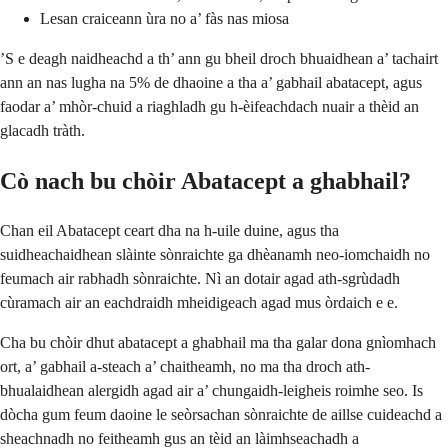
Lesan craiceann ùra no a’ fàs nas miosa
’S e deagh naidheachd a th’ ann gu bheil droch bhuaidhean a’ tachairt
ann an nas lugha na 5% de dhaoine a tha a’ gabhail abatacept, agus
faodar a’ mhòr-chuid a riaghladh gu h-èifeachdach nuair a thèid an
glacadh tràth.
Cò nach bu chòir Abatacept a ghabhail?
Chan eil Abatacept ceart dha na h-uile duine, agus tha
suidheachaidhean slàinte sònraichte ga dhèanamh neo-iomchaidh no
feumach air rabhadh sònraichte. Nì an dotair agad ath-sgrùdadh
cùramach air an eachdraidh mheidigeach agad mus òrdaich e e.
Cha bu chòir dhut abatacept a ghabhail ma tha galar dona gnìomhach
ort, a’ gabhail a-steach a’ chaitheamh, no ma tha droch ath-
bhualaidhean alergidh agad air a’ chungaidh-leigheis roimhe seo. Is
dòcha gum feum daoine le seòrsachan sònraichte de aillse cuideachd a
sheachnadh no feitheamh gus an tèid an làimhseachadh a