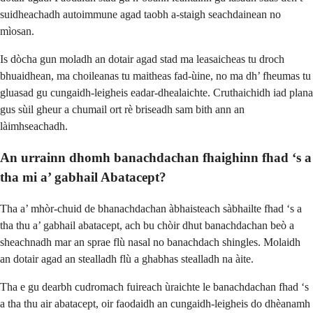
suidheachadh autoimmune agad taobh a-staigh seachdainean no
mìosan.
Is dòcha gun moladh an dotair agad stad ma leasaicheas tu droch
bhuaidhean, ma choileanas tu maitheas fad-ùine, no ma dh’ fheumas tu
gluasad gu cungaidh-leigheis eadar-dhealaichte. Cruthaichidh iad plana
gus sùil gheur a chumail ort rè briseadh sam bith ann an
làimhseachadh.
An urrainn dhomh banachdachan fhaighinn fhad ‘s a
tha mi a’ gabhail Abatacept?
Tha a’ mhòr-chuid de bhanachdachan àbhaisteach sàbhailte fhad ‘s a
tha thu a’ gabhail abatacept, ach bu chòir dhut banachdachan beò a
sheachnadh mar an sprae flù nasal no banachdach shingles. Molaidh
an dotair agad an stealladh flù a ghabhas stealladh na àite.
Tha e gu dearbh cudromach fuireach ùraichte le banachdachan fhad ‘s
a tha thu air abatacept, oir faodaidh an cungaidh-leigheis do dhèanamh