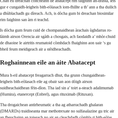
Chan eil dreachan coitcheann de abatacept rim faighinn an-dràsta, leis
gur e cungaidh-leigheis bith-eòlasach iom-fhillte a th’ ann a tha duilich
a dhùblachadh gu dìreach. Ach, is dòcha gum bi dreachan biosimilar
rim faighinn san àm ri teachd.
Is dòcha gum feum cuid de chompanaidhean àrachais ùghdarras ro-
làimh airson Orencia air sgàth a chosgais, ach faodaidh a’ mhòr-chuid
de dhaoine le airtritis reumatoid còmhdach fhaighinn aon uair ‘s gu
bheil feum meidigeach air a stèidheachadh.
Roghainnean eile an àite Abatacept
Mura h-eil abatacept freagarrach dhut, tha grunn chungaidhean-
leigheis bith-eòlasach eile ag obair san aon dòigh airson
suidheachaidhean fèin-dìon. Tha iad sin a’ toirt a-steach adalimumab
(Humira), etanercept (Enbrel), agus rituximab (Rituxan).
Tha drogaichean antirheumatic a tha ag atharrachadh ghalaran
(DMARDs) traidiseanta mar methotrexate no sulfasalazine gu tric air
an fheuchainn an toiseach no air an cleachdadh còmhla ri bith-eòlas.