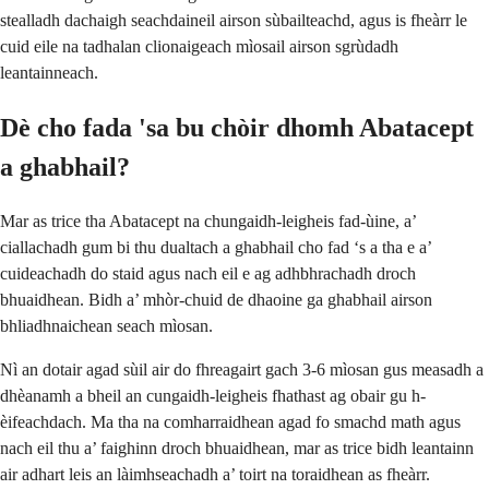
stealladh dachaigh seachdaineil airson sùbailteachd, agus is fheàrr le
cuid eile na tadhalan clionaigeach mìosail airson sgrùdadh
leantainneach.
Dè cho fada 'sa bu chòir dhomh Abatacept
a ghabhail?
Mar as trice tha Abatacept na chungaidh-leigheis fad-ùine, a’
ciallachadh gum bi thu dualtach a ghabhail cho fad ‘s a tha e a’
cuideachadh do staid agus nach eil e ag adhbhrachadh droch
bhuaidhean. Bidh a’ mhòr-chuid de dhaoine ga ghabhail airson
bhliadhnaichean seach mìosan.
Nì an dotair agad sùil air do fhreagairt gach 3-6 mìosan gus measadh a
dhèanamh a bheil an cungaidh-leigheis fhathast ag obair gu h-
èifeachdach. Ma tha na comharraidhean agad fo smachd math agus
nach eil thu a’ faighinn droch bhuaidhean, mar as trice bidh leantainn
air adhart leis an làimhseachadh a’ toirt na toraidhean as fheàrr.