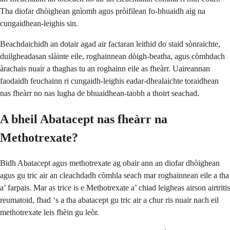
Tha diofar dhòighean gnìomh agus pròifilean fo-bhuaidh aig na
cungaidhean-leighis sin.
Beachdaichidh an dotair agad air factaran leithid do staid sònraichte,
duilgheadasan slàinte eile, roghainnean dòigh-beatha, agus còmhdach
àrachais nuair a thaghas tu an roghainn eile as fheàrr. Uaireannan
faodaidh feuchainn ri cungaidh-leighis eadar-dhealaichte toraidhean
nas fheàrr no nas lugha de bhuaidhean-taobh a thoirt seachad.
A bheil Abatacept nas fheàrr na
Methotrexate?
Bidh Abatacept agus methotrexate ag obair ann an diofar dhòighean
agus gu tric air an cleachdadh còmhla seach mar roghainnean eile a tha
a’ farpais. Mar as trice is e Methotrexate a’ chiad leigheas airson airtritis
reumatoid, fhad ‘s a tha abatacept gu tric air a chur ris nuair nach eil
methotrexate leis fhèin gu leòr.