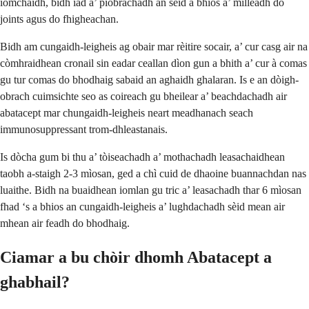
iomchaidh, bidh iad a’ piobrachadh an sèid a bhios a’ milleadh do
joints agus do fhigheachan.
Bidh am cungaidh-leigheis ag obair mar rèitire socair, a’ cur casg air na
còmhraidhean cronail sin eadar ceallan dìon gun a bhith a’ cur à comas
gu tur comas do bhodhaig sabaid an aghaidh ghalaran. Is e an dòigh-
obrach cuimsichte seo as coireach gu bheilear a’ beachdachadh air
abatacept mar chungaidh-leigheis neart meadhanach seach
immunosuppressant trom-dhleastanais.
Is dòcha gum bi thu a’ tòiseachadh a’ mothachadh leasachaidhean
taobh a-staigh 2-3 mìosan, ged a chì cuid de dhaoine buannachdan nas
luaithe. Bidh na buaidhean iomlan gu tric a’ leasachadh thar 6 mìosan
fhad ‘s a bhios an cungaidh-leigheis a’ lughdachadh sèid mean air
mhean air feadh do bhodhaig.
Ciamar a bu chòir dhomh Abatacept a
ghabhail?