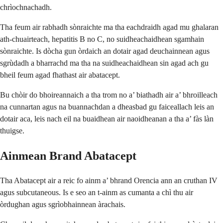
chrìochnachadh.
Tha feum air rabhadh sònraichte ma tha eachdraidh agad mu ghalaran
ath-chuairteach, hepatitis B no C, no suidheachaidhean sgamhain
sònraichte. Is dòcha gun òrdaich an dotair agad deuchainnean agus
sgrùdadh a bharrachd ma tha na suidheachaidhean sin agad ach gu
bheil feum agad fhathast air abatacept.
Bu chòir do bhoireannaich a tha trom no a’ biathadh air a’ bhroilleach
na cunnartan agus na buannachdan a dheasbad gu faiceallach leis an
dotair aca, leis nach eil na buaidhean air naoidheanan a tha a’ fàs làn
thuigse.
Ainmean Brand Abatacept
Tha Abatacept air a reic fo ainm a’ bhrand Orencia ann an cruthan IV
agus subcutaneous. Is e seo an t-ainm as cumanta a chì thu air
òrdughan agus sgrìobhainnean àrachais.