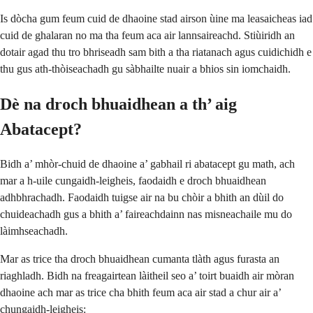
Is dòcha gum feum cuid de dhaoine stad airson ùine ma leasaicheas iad
cuid de ghalaran no ma tha feum aca air lannsaireachd. Stiùiridh an
dotair agad thu tro bhriseadh sam bith a tha riatanach agus cuidichidh e
thu gus ath-thòiseachadh gu sàbhailte nuair a bhios sin iomchaidh.
Dè na droch bhuaidhean a th’ aig
Abatacept?
Bidh a’ mhòr-chuid de dhaoine a’ gabhail ri abatacept gu math, ach
mar a h-uile cungaidh-leigheis, faodaidh e droch bhuaidhean
adhbhrachadh. Faodaidh tuigse air na bu chòir a bhith an dùil do
chuideachadh gus a bhith a’ faireachdainn nas misneachaile mu do
làimhseachadh.
Mar as trice tha droch bhuaidhean cumanta tlàth agus furasta an
riaghladh. Bidh na freagairtean làitheil seo a’ toirt buaidh air mòran
dhaoine ach mar as trice cha bhith feum aca air stad a chur air a’
chungaidh-leigheis: