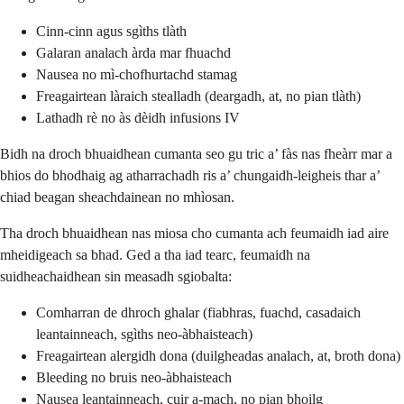
Cinn-cinn agus sgìths tlàth
Galaran analach àrda mar fhuachd
Nausea no mì-chofhurtachd stamag
Freagairtean làraich stealladh (deargadh, at, no pian tlàth)
Lathadh rè no às dèidh infusions IV
Bidh na droch bhuaidhean cumanta seo gu tric a’ fàs nas fheàrr mar a
bhios do bhodhaig ag atharrachadh ris a’ chungaidh-leigheis thar a’
chiad beagan sheachdainean no mhìosan.
Tha droch bhuaidhean nas miosa cho cumanta ach feumaidh iad aire
mheidigeach sa bhad. Ged a tha iad tearc, feumaidh na
suidheachaidhean sin measadh sgiobalta:
Comharran de dhroch ghalar (fiabhras, fuachd, casadaich
leantainneach, sgìths neo-àbhaisteach)
Freagairtean alergidh dona (duilgheadas analach, at, broth dona)
Bleeding no bruis neo-àbhaisteach
Nausea leantainneach, cuir a-mach, no pian bhoilg