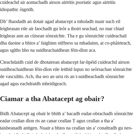
cuideachd air aontachadh airson airtritis psoriatic agus airtritis
idiopathic òigridh.
Dh’ fhaodadh an dotair agad abatacept a mholadh nuair nach eil
leigheasan eile air faochadh gu leòr a thoirt seachad, no mar chiad
leigheas ann an cùisean sònraichte. Tha e gu sònraichte cuideachail
dha daoine a bhios a’ faighinn stiffness sa mhadainn, at co-phàirteach,
agus sgìths bho na suidheachaidhean fèin-dìon aca.
Cleachdaidh cuid de dhotairean abatacept far-lipéid cuideachd airson
suidheachaidhean fèin-dìon eile leithid lupus no seòrsachan sònraichte
de vasculitis. Ach, tha seo an urra ris an t-suidheachadh sònraichte
agad agus eachdraidh mheidigeach.
Ciamar a tha Abatacept ag obair?
Bidh Abatacept ag obair le bhith a’ bacadh eadar-obrachadh sònraichte
eadar ceallan dìon ris an canar ceallan T agus ceallan a tha a’
taisbeanadh antigen. Nuair a bhios na ceallan sin a’ conaltradh gu neo-