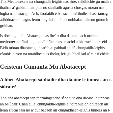
Tha Methotrexate na chungaidh-leighis nas sine, stèidhichte gu math a
thathas a’ gabhail mar pills no stealladh agus a chosgas mòran nas
lugha na abatacept. Ach, faodaidh e barrachd mì-thoileachas stamag
adhbhrachadh agus feumar sgrùdadh fala cunbhalach airson gnìomh
grùthan.
Is dòcha gum bi Abatacept nas fheàrr dha daoine nach urrainn
methotrexate fhulang no a dh’ fheumas smachd a bharrachd air sèid.
Bidh mòran dhaoine gu dearbh a’ gabhail an dà chungaidh-leighis
còmhla airson na toraidhean as fheàrr, leis gu bheil iad a’ cur ri chèile.
Ceistean Cumanta Mu Abatacept
A bheil Abatacept sàbhailte dha daoine le tinneas an t-
siùcair?
Tha, tha abatacept san fharsaingeachd sàbhailte dha daoine le tinneas
an t-siùcair. Chan eil a’ chungaidh-leighis a’ toirt buaidh dhìreach air
ìrean siùcar fala no a’ cur bacadh air cungaidhean-leighis tinneas an t-