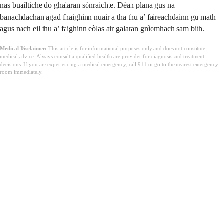
nas buailtiche do ghalaran sònraichte. Dèan plana gus na
banachdachan agad fhaighinn nuair a tha thu a’ faireachdainn gu math
agus nach eil thu a’ faighinn eòlas air galaran gnìomhach sam bith.
Medical Disclaimer:
This article is for informational purposes only and does not constitute
medical advice. Always consult a qualified healthcare provider for diagnosis and treatment
decisions. If you are experiencing a medical emergency, call 911 or go to the nearest emergency
room immediately.