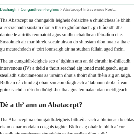
Dachaigh
Cungaidhean-leigheis
Abatacept Intravenous Route Subcutaneous Route
Tha Abatacept na chungaidh-leigheis òrdaichte a chuidicheas le bhith
a’ socrachadh siostam dìon a tha ro-ghnìomhach, gu h-àraidh dha
daoine le airtritis reumatoid agus suidheachaidhean fèin-dìon eile.
Smaoinich air mar bhreic socair airson do shiostam dìon nuair a tha e
gu mearachdach a’ toirt ionnsaigh air na stuthan fallain agad fhèin.
Tha an cungaidh-leigheis seo a’ tighinn ann an dà chruth: in-fhilleadh
intravenous (IV) a thèid a thoirt seachad aig ionad meidigeach, agus
stealladh subcutaneous as urrainn dhut a thoirt dhut fhèin aig an taigh.
Bidh an dà chuid ag obair san aon dòigh ach a’ tabhann diofar ìrean
goireasachd a rèir do dhòigh-beatha agus feumalachdan meidigeach.
Dè a th’ ann an Abatacept?
Tha Abatacept na chungaidh-leigheis bith-eòlasach a bhuineas do chlas
ris an canar modalan cosgais taghte. Bidh e ag obair le bhith a’ cur
bacadh air comharran sònraichte eadar ceallan dìon a dh’