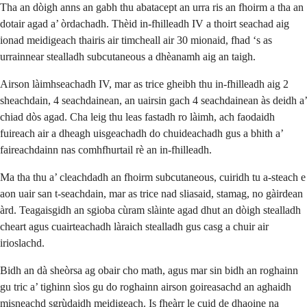
Tha an dòigh anns an gabh thu abatacept an urra ris an fhoirm a tha an
dotair agad a’ òrdachadh. Thèid in-fhilleadh IV a thoirt seachad aig
ionad meidigeach thairis air timcheall air 30 mionaid, fhad ‘s as
urrainnear stealladh subcutaneous a dhèanamh aig an taigh.
Airson làimhseachadh IV, mar as trice gheibh thu in-fhilleadh aig 2
sheachdain, 4 seachdainean, an uairsin gach 4 seachdainean às deidh a’
chiad dòs agad. Cha leig thu leas fastadh ro làimh, ach faodaidh
fuireach air a dheagh uisgeachadh do chuideachadh gus a bhith a’
faireachdainn nas comhfhurtail rè an in-fhilleadh.
Ma tha thu a’ cleachdadh an fhoirm subcutaneous, cuiridh tu a-steach e
aon uair san t-seachdain, mar as trice nad sliasaid, stamag, no gàirdean
àrd. Teagaisgidh an sgioba cùram slàinte agad dhut an dòigh stealladh
cheart agus cuairteachadh làraich stealladh gus casg a chuir air
irioslachd.
Bidh an dà sheòrsa ag obair cho math, agus mar sin bidh an roghainn
gu tric a’ tighinn sìos gu do roghainn airson goireasachd an aghaidh
misneachd sgrùdaidh meidigeach. Is fheàrr le cuid de dhaoine na