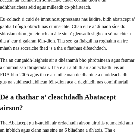
adhbhraicheas sèid agus milleadh co-phàirteach.
Eu-coltach ri cuid de immunosuppressants nas làidire, bidh abatacept a’
gabhail dòigh-obrach nas cuimsichte. Chan eil e a’ dùnadh sìos do
shiostam dìon gu lèir ach an àite sin a’ gleusadh slighean sònraichte a
tha a’ cur ri galaran fèin-dìon. Tha seo ga fhàgail na roghainn an ìre
mhath nas socraiche fhad ‘s a tha e fhathast èifeachdach.
Tha an cungaidh-leigheis air a dhèanamh bho phròtainean agus feumar
a chumail san fhrigeradair. Tha e air a bhith air aontachadh leis an
FDA bho 2005 agus tha e air milleanan de dhaoine a chuideachadh
gus na suidheachaidhean fèin-dìon aca a riaghladh nas comhfhurtail.
Dè a thathar a’ cleachdadh Abatacept
airson?
Tha Abatacept gu h-àraidh air òrdachadh airson airtritis reumatoid ann
an inbhich agus clann nas sine na 6 bliadhna a dh'aois. Tha e