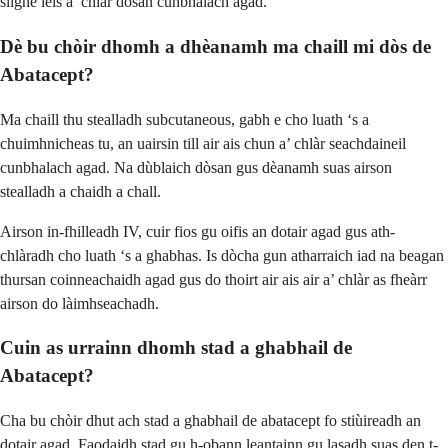
slighe leis a’ chlàr dòsan cunbhalach agad.
Dè bu chòir dhomh a dhèanamh ma chaill mi dòs de
Abatacept?
Ma chaill thu stealladh subcutaneous, gabh e cho luath ‘s a
chuimhnicheas tu, an uairsin till air ais chun a’ chlàr seachdaineil
cunbhalach agad. Na dùblaich dòsan gus dèanamh suas airson
stealladh a chaidh a chall.
Airson in-fhilleadh IV, cuir fios gu oifis an dotair agad gus ath-
chlàradh cho luath ‘s a ghabhas. Is dòcha gun atharraich iad na beagan
thursan coinneachaidh agad gus do thoirt air ais air a’ chlàr as fheàrr
airson do làimhseachadh.
Cuin as urrainn dhomh stad a ghabhail de
Abatacept?
Cha bu chòir dhut ach stad a ghabhail de abatacept fo stiùireadh an
dotair agad. Faodaidh stad gu h-obann leantainn gu lasadh suas den t-