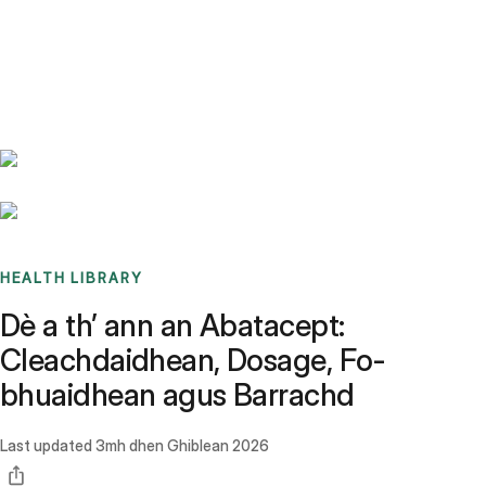
Benchmarks
Stories
FAQ
Sign up / Log in
HEALTH LIBRARY
Dè a th’ ann an Abatacept:
Cleachdaidhean, Dosage, Fo-
bhuaidhean agus Barrachd
Last updated
3mh dhen Ghiblean 2026