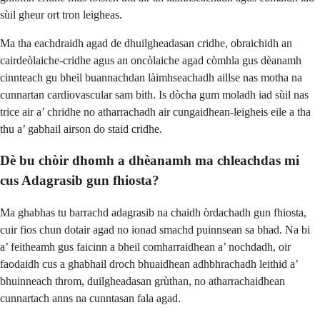
sùil gheur ort tron leigheas.
Ma tha eachdraidh agad de dhuilgheadasan cridhe, obraichidh an
cairdeòlaiche-cridhe agus an oncòlaiche agad còmhla gus dèanamh
cinnteach gu bheil buannachdan làimhseachadh aillse nas motha na
cunnartan cardiovascular sam bith. Is dòcha gum moladh iad sùil nas
trice air a’ chridhe no atharrachadh air cungaidhean-leigheis eile a tha
thu a’ gabhail airson do staid cridhe.
Dè bu chòir dhomh a dhèanamh ma chleachdas mi
cus Adagrasib gun fhiosta?
Ma ghabhas tu barrachd adagrasib na chaidh òrdachadh gun fhiosta,
cuir fios chun dotair agad no ionad smachd puinnsean sa bhad. Na bi
a’ feitheamh gus faicinn a bheil comharraidhean a’ nochdadh, oir
faodaidh cus a ghabhail droch bhuaidhean adhbhrachadh leithid a’
bhuinneach throm, duilgheadasan grùthan, no atharrachaidhean
cunnartach anns na cunntasan fala agad.