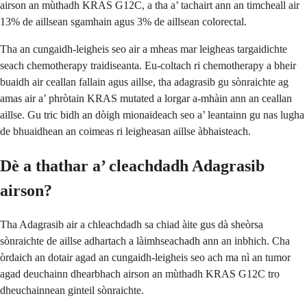
airson an mùthadh KRAS G12C, a tha a’ tachairt ann an timcheall air
13% de aillsean sgamhain agus 3% de aillsean colorectal.
Tha an cungaidh-leigheis seo air a mheas mar leigheas targaidichte
seach chemotherapy traidiseanta. Eu-coltach ri chemotherapy a bheir
buaidh air ceallan fallain agus aillse, tha adagrasib gu sònraichte ag
amas air a’ phròtain KRAS mutated a lorgar a-mhàin ann an ceallan
aillse. Gu tric bidh an dòigh mionaideach seo a’ leantainn gu nas lugha
de bhuaidhean an coimeas ri leigheasan aillse àbhaisteach.
Dè a thathar a’ cleachdadh Adagrasib
airson?
Tha Adagrasib air a chleachdadh sa chiad àite gus dà sheòrsa
sònraichte de aillse adhartach a làimhseachadh ann an inbhich. Cha
òrdaich an dotair agad an cungaidh-leigheis seo ach ma nì an tumor
agad deuchainn dhearbhach airson an mùthadh KRAS G12C tro
dheuchainnean ginteil sònraichte.