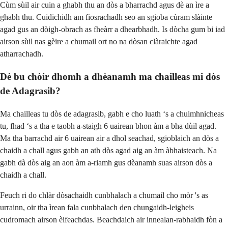
Cùm sùil air cuin a ghabh thu an dòs a bharrachd agus dè an ìre a
ghabh thu. Cuidichidh am fiosrachadh seo an sgioba cùram slàinte
agad gus an dòigh-obrach as fheàrr a dhearbhadh. Is dòcha gum bi iad
airson sùil nas gèire a chumail ort no na dòsan clàraichte agad
atharrachadh.
Dè bu chòir dhomh a dhèanamh ma chailleas mi dòs
de Adagrasib?
Ma chailleas tu dòs de adagrasib, gabh e cho luath ‘s a chuimhnicheas
tu, fhad ‘s a tha e taobh a-staigh 6 uairean bhon àm a bha dùil agad.
Ma tha barrachd air 6 uairean air a dhol seachad, sgioblaich an dòs a
chaidh a chall agus gabh an ath dòs agad aig an àm àbhaisteach. Na
gabh dà dòs aig an aon àm a-riamh gus dèanamh suas airson dòs a
chaidh a chall.
Feuch ri do chlàr dòsachaidh cunbhalach a chumail cho mòr 's as
urrainn, oir tha ìrean fala cunbhalach den chungaidh-leigheis
cudromach airson èifeachdas. Beachdaich air innealan-rabhaidh fòn a