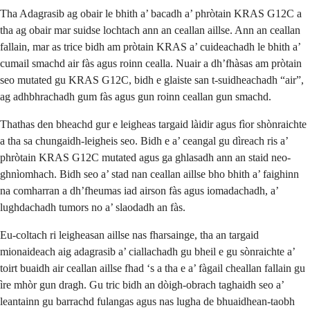
Tha Adagrasib ag obair le bhith a’ bacadh a’ phròtain KRAS G12C a
tha ag obair mar suidse lochtach ann an ceallan aillse. Ann an ceallan
fallain, mar as trice bidh am pròtain KRAS a’ cuideachadh le bhith a’
cumail smachd air fàs agus roinn cealla. Nuair a dh’fhàsas am pròtain
seo mutated gu KRAS G12C, bidh e glaiste san t-suidheachadh “air”,
ag adhbhrachadh gum fàs agus gun roinn ceallan gun smachd.
Thathas den bheachd gur e leigheas targaid làidir agus fìor shònraichte
a tha sa chungaidh-leigheis seo. Bidh e a’ ceangal gu dìreach ris a’
phròtain KRAS G12C mutated agus ga ghlasadh ann an staid neo-
ghnìomhach. Bidh seo a’ stad nan ceallan aillse bho bhith a’ faighinn
na comharran a dh’fheumas iad airson fàs agus iomadachadh, a’
lughdachadh tumors no a’ slaodadh an fàs.
Eu-coltach ri leigheasan aillse nas fharsainge, tha an targaid
mionaideach aig adagrasib a’ ciallachadh gu bheil e gu sònraichte a’
toirt buaidh air ceallan aillse fhad ‘s a tha e a’ fàgail cheallan fallain gu
ìre mhòr gun dragh. Gu tric bidh an dòigh-obrach taghaidh seo a’
leantainn gu barrachd fulangas agus nas lugha de bhuaidhean-taobh