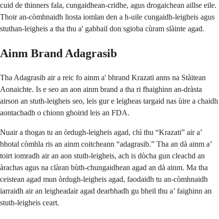
cuid de thinners fala, cungaidhean-cridhe, agus drogaichean aillse eile.
Thoir an-còmhnaidh liosta iomlan den a h-uile cungaidh-leigheis agus
stuthan-leigheis a tha thu a' gabhail don sgioba cùram slàinte agad.
Ainm Brand Adagrasib
Tha Adagrasib air a reic fo ainm a' bhrand Krazati anns na Stàitean
Aonaichte. Is e seo an aon ainm brand a tha ri fhaighinn an-dràsta
airson an stuth-leigheis seo, leis gur e leigheas targaid nas ùire a chaidh
aontachadh o chionn ghoirid leis an FDA.
Nuair a thogas tu an òrdugh-leigheis agad, chì thu “Krazati” air a’
bhotal còmhla ris an ainm coitcheann “adagrasib.” Tha an dà ainm a’
toirt iomradh air an aon stuth-leigheis, ach is dòcha gun cleachd an
àrachas agus na clàran bùth-chungaidhean agad an dà ainm. Ma tha
ceistean agad mun òrdugh-leigheis agad, faodaidh tu an-còmhnaidh
iarraidh air an leigheadair agad dearbhadh gu bheil thu a’ faighinn an
stuth-leigheis ceart.