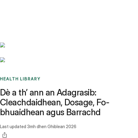
Benchmarks
Stories
FAQ
Sign up / Log in
HEALTH LIBRARY
Dè a th’ ann an Adagrasib:
Cleachdaidhean, Dosage, Fo-
bhuaidhean agus Barrachd
Last updated
3mh dhen Ghiblean 2026