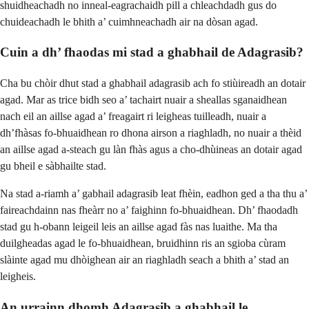
shuidheachadh no inneal-eagrachaidh pill a chleachdadh gus do
chuideachadh le bhith a’ cuimhneachadh air na dòsan agad.
Cuin a dh’ fhaodas mi stad a ghabhail de Adagrasib?
Cha bu chòir dhut stad a ghabhail adagrasib ach fo stiùireadh an dotair
agad. Mar as trice bidh seo a’ tachairt nuair a sheallas sganaidhean
nach eil an aillse agad a’ freagairt ri leigheas tuilleadh, nuair a
dh’fhàsas fo-bhuaidhean ro dhona airson a riaghladh, no nuair a thèid
an aillse agad a-steach gu làn fhàs agus a cho-dhùineas an dotair agad
gu bheil e sàbhailte stad.
Na stad a-riamh a’ gabhail adagrasib leat fhèin, eadhon ged a tha thu a’
faireachdainn nas fheàrr no a’ faighinn fo-bhuaidhean. Dh’ fhaodadh
stad gu h-obann leigeil leis an aillse agad fàs nas luaithe. Ma tha
duilgheadas agad le fo-bhuaidhean, bruidhinn ris an sgioba cùram
slàinte agad mu dhòighean air an riaghladh seach a bhith a’ stad an
leigheis.
An urrainn dhomh Adagrasib a ghabhail le