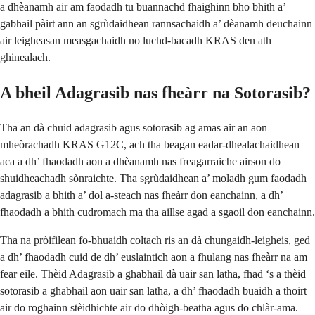
a dhèanamh air am faodadh tu buannachd fhaighinn bho bhith a’
gabhail pàirt ann an sgrùdaidhean rannsachaidh a’ dèanamh deuchainn
air leigheasan measgachaidh no luchd-bacadh KRAS den ath
ghinealach.
A bheil Adagrasib nas fheàrr na Sotorasib?
Tha an dà chuid adagrasib agus sotorasib ag amas air an aon
mheòrachadh KRAS G12C, ach tha beagan eadar-dhealachaidhean
aca a dh’ fhaodadh aon a dhèanamh nas freagarraiche airson do
shuidheachadh sònraichte. Tha sgrùdaidhean a’ moladh gum faodadh
adagrasib a bhith a’ dol a-steach nas fheàrr don eanchainn, a dh’
fhaodadh a bhith cudromach ma tha aillse agad a sgaoil don eanchainn.
Tha na pròifilean fo-bhuaidh coltach ris an dà chungaidh-leigheis, ged
a dh’ fhaodadh cuid de dh’ euslaintich aon a fhulang nas fheàrr na am
fear eile. Thèid Adagrasib a ghabhail dà uair san latha, fhad ‘s a thèid
sotorasib a ghabhail aon uair san latha, a dh’ fhaodadh buaidh a thoirt
air do roghainn stèidhichte air do dhòigh-beatha agus do chlàr-ama.