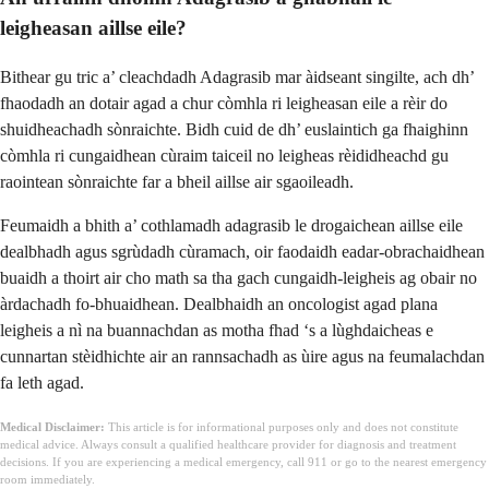
leigheasan aillse eile?
Bithear gu tric a’ cleachdadh Adagrasib mar àidseant singilte, ach dh’
fhaodadh an dotair agad a chur còmhla ri leigheasan eile a rèir do
shuidheachadh sònraichte. Bidh cuid de dh’ euslaintich ga fhaighinn
còmhla ri cungaidhean cùraim taiceil no leigheas rèididheachd gu
raointean sònraichte far a bheil aillse air sgaoileadh.
Feumaidh a bhith a’ cothlamadh adagrasib le drogaichean aillse eile
dealbhadh agus sgrùdadh cùramach, oir faodaidh eadar-obrachaidhean
buaidh a thoirt air cho math sa tha gach cungaidh-leigheis ag obair no
àrdachadh fo-bhuaidhean. Dealbhaidh an oncologist agad plana
leigheis a nì na buannachdan as motha fhad ‘s a lùghdaicheas e
cunnartan stèidhichte air an rannsachadh as ùire agus na feumalachdan
fa leth agad.
Medical Disclaimer:
This article is for informational purposes only and does not constitute
medical advice. Always consult a qualified healthcare provider for diagnosis and treatment
decisions. If you are experiencing a medical emergency, call 911 or go to the nearest emergency
room immediately.