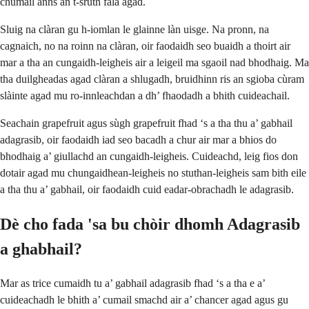
chumail anns an t-sruth fala agad.
Sluig na clàran gu h-iomlan le glainne làn uisge. Na pronn, na
cagnaich, no na roinn na clàran, oir faodaidh seo buaidh a thoirt air
mar a tha an cungaidh-leigheis air a leigeil ma sgaoil nad bhodhaig. Ma
tha duilgheadas agad clàran a shlugadh, bruidhinn ris an sgioba cùram
slàinte agad mu ro-innleachdan a dh’ fhaodadh a bhith cuideachail.
Seachain grapefruit agus sùgh grapefruit fhad ‘s a tha thu a’ gabhail
adagrasib, oir faodaidh iad seo bacadh a chur air mar a bhios do
bhodhaig a’ giullachd an cungaidh-leigheis. Cuideachd, leig fios don
dotair agad mu chungaidhean-leigheis no stuthan-leigheis sam bith eile
a tha thu a’ gabhail, oir faodaidh cuid eadar-obrachadh le adagrasib.
Dè cho fada 'sa bu chòir dhomh Adagrasib
a ghabhail?
Mar as trice cumaidh tu a’ gabhail adagrasib fhad ‘s a tha e a’
cuideachadh le bhith a’ cumail smachd air a’ chancer agad agus gu