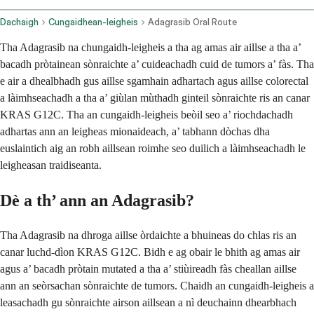
Dachaigh
Cungaidhean-leigheis
Adagrasib Oral Route
Tha Adagrasib na chungaidh-leigheis a tha ag amas air aillse a tha a’
bacadh pròtainean sònraichte a’ cuideachadh cuid de tumors a’ fàs. Tha
e air a dhealbhadh gus aillse sgamhain adhartach agus aillse colorectal
a làimhseachadh a tha a’ giùlan mùthadh ginteil sònraichte ris an canar
KRAS G12C. Tha an cungaidh-leigheis beòil seo a’ riochdachadh
adhartas ann an leigheas mionaideach, a’ tabhann dòchas dha
euslaintich aig an robh aillsean roimhe seo duilich a làimhseachadh le
leigheasan traidiseanta.
Dè a th’ ann an Adagrasib?
Tha Adagrasib na dhroga aillse òrdaichte a bhuineas do chlas ris an
canar luchd-dìon KRAS G12C. Bidh e ag obair le bhith ag amas air
agus a’ bacadh pròtain mutated a tha a’ stiùireadh fàs cheallan aillse
ann an seòrsachan sònraichte de tumors. Chaidh an cungaidh-leigheis a
leasachadh gu sònraichte airson aillsean a nì deuchainn dhearbhach