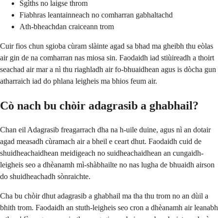
Sgìths no laigse throm
Fiabhras leantainneach no comharran gabhaltachd
Ath-bheachdan craiceann trom
Cuir fios chun sgioba cùram slàinte agad sa bhad ma gheibh thu eòlas
air gin de na comharran nas miosa sin. Faodaidh iad stiùireadh a thoirt
seachad air mar a nì thu riaghladh air fo-bhuaidhean agus is dòcha gun
atharraich iad do phlana leigheis ma bhios feum air.
Cò nach bu chòir adagrasib a ghabhail?
Chan eil Adagrasib freagarrach dha na h-uile duine, agus nì an dotair
agad measadh cùramach air a bheil e ceart dhut. Faodaidh cuid de
shuidheachaidhean meidigeach no suidheachaidhean an cungaidh-
leigheis seo a dhèanamh mì-shàbhailte no nas lugha de bhuaidh airson
do shuidheachadh sònraichte.
Cha bu chòir dhut adagrasib a ghabhail ma tha thu trom no an dùil a
bhith trom. Faodaidh an stuth-leigheis seo cron a dhèanamh air leanabh