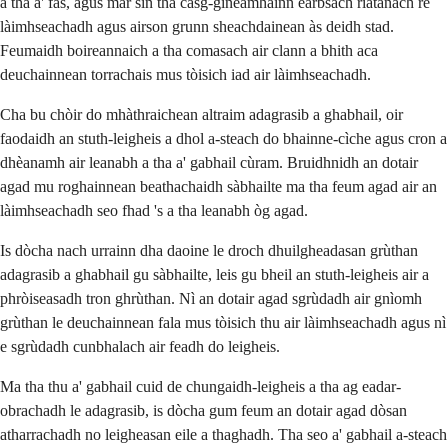
a tha a' fàs, agus mar sin tha casg-gineamhainn earbsach riatanach rè
làimhseachadh agus airson grunn sheachdainean às deidh stad.
Feumaidh boireannaich a tha comasach air clann a bhith aca
deuchainnean torrachais mus tòisich iad air làimhseachadh.
Cha bu chòir do mhàthraichean altraim adagrasib a ghabhail, oir
faodaidh an stuth-leigheis a dhol a-steach do bhainne-cìche agus cron a
dhèanamh air leanabh a tha a' gabhail cùram. Bruidhnidh an dotair
agad mu roghainnean beathachaidh sàbhailte ma tha feum agad air an
làimhseachadh seo fhad 's a tha leanabh òg agad.
Is dòcha nach urrainn dha daoine le droch dhuilgheadasan grùthan
adagrasib a ghabhail gu sàbhailte, leis gu bheil an stuth-leigheis air a
phròiseasadh tron ghrùthan. Nì an dotair agad sgrùdadh air gnìomh
grùthan le deuchainnean fala mus tòisich thu air làimhseachadh agus nì
e sgrùdadh cunbhalach air feadh do leigheis.
Ma tha thu a' gabhail cuid de chungaidh-leigheis a tha ag eadar-
obrachadh le adagrasib, is dòcha gum feum an dotair agad dòsan
atharrachadh no leigheasan eile a thaghadh. Tha seo a' gabhail a-steach