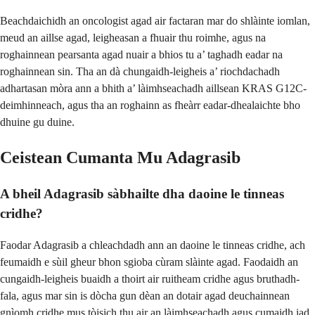
Beachdaichidh an oncologist agad air factaran mar do shlàinte iomlan,
meud an aillse agad, leigheasan a fhuair thu roimhe, agus na
roghainnean pearsanta agad nuair a bhios tu a’ taghadh eadar na
roghainnean sin. Tha an dà chungaidh-leigheis a’ riochdachadh
adhartasan mòra ann a bhith a’ làimhseachadh aillsean KRAS G12C-
deimhinneach, agus tha an roghainn as fheàrr eadar-dhealaichte bho
dhuine gu duine.
Ceistean Cumanta Mu Adagrasib
A bheil Adagrasib sàbhailte dha daoine le tinneas
cridhe?
Faodar Adagrasib a chleachdadh ann an daoine le tinneas cridhe, ach
feumaidh e sùil gheur bhon sgioba cùram slàinte agad. Faodaidh an
cungaidh-leigheis buaidh a thoirt air ruitheam cridhe agus bruthadh-
fala, agus mar sin is dòcha gun dèan an dotair agad deuchainnean
gnìomh cridhe mus tòisich thu air an làimhseachadh agus cumaidh iad