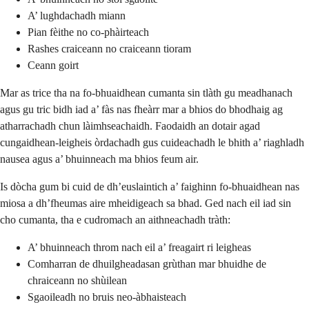
A’ lughdachadh miann
Pian fèithe no co-phàirteach
Rashes craiceann no craiceann tioram
Ceann goirt
Mar as trice tha na fo-bhuaidhean cumanta sin tlàth gu meadhanach
agus gu tric bidh iad a’ fàs nas fheàrr mar a bhios do bhodhaig ag
atharrachadh chun làimhseachaidh. Faodaidh an dotair agad
cungaidhean-leigheis òrdachadh gus cuideachadh le bhith a’ riaghladh
nausea agus a’ bhuinneach ma bhios feum air.
Is dòcha gum bi cuid de dh’euslaintich a’ faighinn fo-bhuaidhean nas
miosa a dh’fheumas aire mheidigeach sa bhad. Ged nach eil iad sin
cho cumanta, tha e cudromach an aithneachadh tràth:
A’ bhuinneach throm nach eil a’ freagairt ri leigheas
Comharran de dhuilgheadasan grùthan mar bhuidhe de
chraiceann no shùilean
Sgaoileadh no bruis neo-àbhaisteach