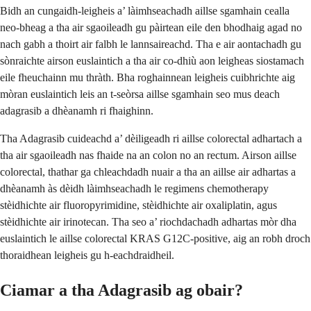
Bidh an cungaidh-leigheis a’ làimhseachadh aillse sgamhain cealla
neo-bheag a tha air sgaoileadh gu pàirtean eile den bhodhaig agad no
nach gabh a thoirt air falbh le lannsaireachd. Tha e air aontachadh gu
sònraichte airson euslaintich a tha air co-dhiù aon leigheas siostamach
eile fheuchainn mu thràth. Bha roghainnean leigheis cuibhrichte aig
mòran euslaintich leis an t-seòrsa aillse sgamhain seo mus deach
adagrasib a dhèanamh ri fhaighinn.
Tha Adagrasib cuideachd a’ dèiligeadh ri aillse colorectal adhartach a
tha air sgaoileadh nas fhaide na an colon no an rectum. Airson aillse
colorectal, thathar ga chleachdadh nuair a tha an aillse air adhartas a
dhèanamh às dèidh làimhseachadh le regimens chemotherapy
stèidhichte air fluoropyrimidine, stèidhichte air oxaliplatin, agus
stèidhichte air irinotecan. Tha seo a’ riochdachadh adhartas mòr dha
euslaintich le aillse colorectal KRAS G12C-positive, aig an robh droch
thoraidhean leigheis gu h-eachdraidheil.
Ciamar a tha Adagrasib ag obair?