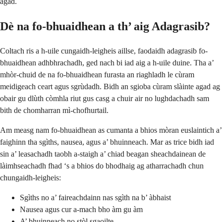
agad.
Dè na fo-bhuaidhean a th’ aig Adagrasib?
Coltach ris a h-uile cungaidh-leigheis aillse, faodaidh adagrasib fo-
bhuaidhean adhbhrachadh, ged nach bi iad aig a h-uile duine. Tha a’
mhòr-chuid de na fo-bhuaidhean furasta an riaghladh le cùram
meidigeach ceart agus sgrùdadh. Bidh an sgioba cùram slàinte agad ag
obair gu dlùth còmhla riut gus casg a chuir air no lughdachadh sam
bith de chomharran mì-chofhurtail.
Am measg nam fo-bhuaidhean as cumanta a bhios mòran euslaintich a’
faighinn tha sgìths, nausea, agus a’ bhuinneach. Mar as trice bidh iad
sin a’ leasachadh taobh a-staigh a’ chiad beagan sheachdainean de
làimhseachadh fhad ‘s a bhios do bhodhaig ag atharrachadh chun
chungaidh-leigheis:
Sgìths no a’ faireachdainn nas sgìth na b’ àbhaist
Nausea agus cur a-mach bho àm gu àm
A’ bhuinneach no stòl sgaoilte