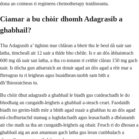
dona an coimeas ri regimens chemotherapy traidiseanta.
Ciamar a bu chòir dhomh Adagrasib a
ghabhail?
Tha Adagrasib a’ tighinn mar chlàran a bheir thu le beul dà uair san
latha, timcheall air 12 uair a thìde bho chèile. Is e an dòs àbhaisteach
600 mg dà uair san latha, a tha co-ionann ri ceithir clàran 150 mg gach
uair. Is dòcha gun atharraich an dotair agad an dòs agad a rèir mar a
fhreagras tu ri leigheas agus buaidhean-taobh sam bith a
dh’fhiosraicheas tu.
Bu chòir dhut adagrasib a ghabhail le biadh gus cuideachadh le do
bhodhaig an cungaidh-leigheis a ghabhail a-steach ceart. Faodaidh
biadh no greim-bìdh mòr a bhith agad nuair a ghabhas tu an dòs agad
mì-chofhurtachd stamag a lughdachadh agus leasachadh a dhèanamh
air cho math sa tha an cungaidh-leigheis ag obair. Feuch ri do dhosan a
ghabhail aig an aon amannan gach latha gus ìrean cunbhalach a