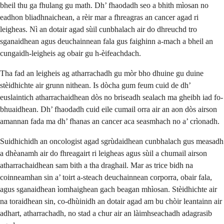
bheil thu ga fhulang gu math. Dh’ fhaodadh seo a bhith mìosan no
eadhon bliadhnaichean, a rèir mar a fhreagras an cancer agad ri
leigheas. Nì an dotair agad sùil cunbhalach air do dhreuchd tro
sganaidhean agus deuchainnean fala gus faighinn a-mach a bheil an
cungaidh-leigheis ag obair gu h-èifeachdach.
Tha fad an leigheis ag atharrachadh gu mòr bho dhuine gu duine
stèidhichte air grunn nithean. Is dòcha gum feum cuid de dh’
euslaintich atharrachaidhean dòs no briseadh sealach ma gheibh iad fo-
bhuaidhean. Dh’ fhaodadh cuid eile cumail orra air an aon dòs airson
amannan fada ma dh’ fhanas an cancer aca seasmhach no a’ crìonadh.
Suidhichidh an oncologist agad sgrùdaidhean cunbhalach gus measadh
a dhèanamh air do fhreagairt ri leigheas agus sùil a chumail airson
atharrachaidhean sam bith a tha draghail. Mar as trice bidh na
coinneamhan sin a’ toirt a-steach deuchainnean corporra, obair fala,
agus sganaidhean ìomhaighean gach beagan mhìosan. Stèidhichte air
na toraidhean sin, co-dhùinidh an dotair agad am bu chòir leantainn air
adhart, atharrachadh, no stad a chur air an làimhseachadh adagrasib