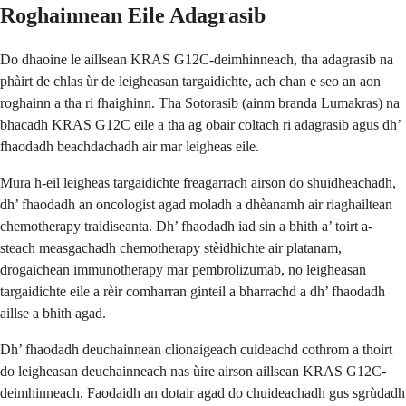
Roghainnean Eile Adagrasib
Do dhaoine le aillsean KRAS G12C-deimhinneach, tha adagrasib na
phàirt de chlas ùr de leigheasan targaidichte, ach chan e seo an aon
roghainn a tha ri fhaighinn. Tha Sotorasib (ainm branda Lumakras) na
bhacadh KRAS G12C eile a tha ag obair coltach ri adagrasib agus dh’
fhaodadh beachdachadh air mar leigheas eile.
Mura h-eil leigheas targaidichte freagarrach airson do shuidheachadh,
dh’ fhaodadh an oncologist agad moladh a dhèanamh air riaghailtean
chemotherapy traidiseanta. Dh’ fhaodadh iad sin a bhith a’ toirt a-
steach measgachadh chemotherapy stèidhichte air platanam,
drogaichean immunotherapy mar pembrolizumab, no leigheasan
targaidichte eile a rèir comharran ginteil a bharrachd a dh’ fhaodadh
aillse a bhith agad.
Dh’ fhaodadh deuchainnean clionaigeach cuideachd cothrom a thoirt
do leigheasan deuchainneach nas ùire airson aillsean KRAS G12C-
deimhinneach. Faodaidh an dotair agad do chuideachadh gus sgrùdadh