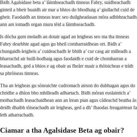
Bidh Agalsidase beta a’ làimhseachadh tinneas Fabry, suidheachadh
ginteil a bheir buaidh air mar a bhios do bhodhaig a’ giullachd cuid de
gheir. Faodaidh an tinneas tearc seo duilgheadasan mòra adhbhrachadh
ann am iomadh organ mura tèid a làimhseachadh.
Is dòcha gum moladh an dotair agad an leigheas seo ma tha tinneas
Fabry dearbhte agad agus gu bheil comharraidhean ort. Bidh a’
chungaidh-leigheis a’ cuideachadh le bhith a’ cur casg air milleadh a
bharrachd air buill-bodhaig agus faodaidh e cuid de chomharran a
leasachadh, ged a bhios e ag obair as fheàrr nuair a thòisicheas e tràth
sa phròiseas tinneas.
Tha an leigheas gu sònraichte cudromach airson do dubhagan agus do
chridhe a dhìon bho mhilleadh adhartach. Bidh mòran euslaintich a’
mothachadh leasachaidhean ann an ìrean pian agus càileachd beatha às
deidh dhaibh tòiseachadh air leigheas, ged a dh’ fhaodas freagairtean fa
leth atharrachadh.
Ciamar a tha Agalsidase Beta ag obair?