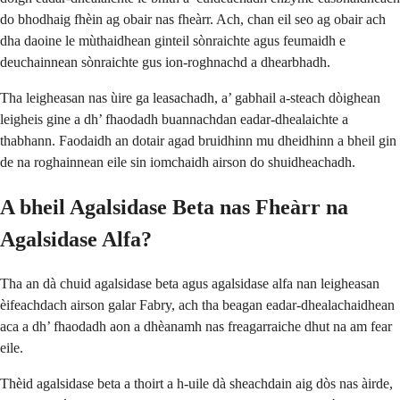
do bhodhaig fhèin ag obair nas fheàrr. Ach, chan eil seo ag obair ach
dha daoine le mùthaidhean ginteil sònraichte agus feumaidh e
deuchainnean sònraichte gus ion-roghnachd a dhearbhadh.
Tha leigheasan nas ùire ga leasachadh, a’ gabhail a-steach dòighean
leigheis gine a dh’ fhaodadh buannachdan eadar-dhealaichte a
thabhann. Faodaidh an dotair agad bruidhinn mu dheidhinn a bheil gin
de na roghainnean eile sin iomchaidh airson do shuidheachadh.
A bheil Agalsidase Beta nas Fheàrr na
Agalsidase Alfa?
Tha an dà chuid agalsidase beta agus agalsidase alfa nan leigheasan
èifeachdach airson galar Fabry, ach tha beagan eadar-dhealachaidhean
aca a dh’ fhaodadh aon a dhèanamh nas freagarraiche dhut na am fear
eile.
Thèid agalsidase beta a thoirt a h-uile dà sheachdain aig dòs nas àirde,