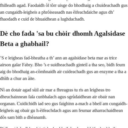
fhilleadh agad. Faodaidh òl tòrr uisge do bhodhaig a chuideachadh gus
an cungaidh-leigheis a phròiseasadh nas èifeachdaiche agus dh’
fhaodadh e cuid de bhuaidhean a lughdachadh.
Dè cho fada 'sa bu chòir dhomh Agalsidase
Beta a ghabhail?
’S e leigheas fad-bheatha a th’ ann an agalsidase beta mar as trice
airson galar Fabry. Bho ’s e suidheachadh ginteil a tha seo, bidh feum
aig do bhodhaig an-còmhnaidh air cuideachadh gus an enzyme a tha a
dhìth a chur an àite.
Nì an dotair agad sùil air mar a fhreagras tu ris an leigheas tro
dheuchainnean fala cunbhalach agus sgrùdaidhean air obair nan
organan. Cuidichidh iad seo gus faighinn a-mach a bheil am cungaidh-
leigheis ag obair gu h-èifeachdach agus am feumar atharrachaidhean
dòs sam bith a dhèanamh.