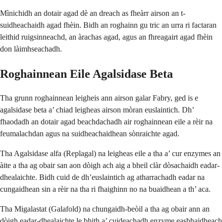
Mìnichidh an dotair agad dè an dreach as fheàrr airson an t-
suidheachaidh agad fhèin. Bidh an roghainn gu tric an urra ri factaran
leithid ruigsinneachd, an àrachas agad, agus an fhreagairt agad fhèin
don làimhseachadh.
Roghainnean Eile Agalsidase Beta
Tha grunn roghainnean leigheis ann airson galar Fabry, ged is e
agalsidase beta a’ chiad leigheas airson mòran euslaintich. Dh’
fhaodadh an dotair agad beachdachadh air roghainnean eile a rèir na
feumalachdan agus na suidheachaidhean sònraichte agad.
Tha Agalsidase alfa (Replagal) na leigheas eile a tha a’ cur enzymes an
àite a tha ag obair san aon dòigh ach aig a bheil clàr dòsachaidh eadar-
dhealaichte. Bidh cuid de dh’euslaintich ag atharrachadh eadar na
cungaidhean sin a rèir na tha ri fhaighinn no na buaidhean a th’ aca.
Tha Migalastat (Galafold) na chungaidh-beòil a tha ag obair ann an
dòigh eadar-dhealaichte le bhith a’ cuideachadh enzyme easbhaidheach