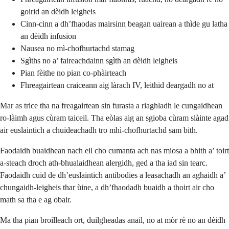
goirid an dèidh leigheis
Cinn-cinn a dh’fhaodas mairsinn beagan uairean a thìde gu latha
an dèidh infusion
Nausea no mì-chofhurtachd stamag
Sgìths no a’ faireachdainn sgìth an dèidh leigheis
Pian fèithe no pian co-phàirteach
Fhreagairtean craiceann aig làrach IV, leithid deargadh no at
Mar as trice tha na freagairtean sin furasta a riaghladh le cungaidhean
ro-làimh agus cùram taiceil. Tha eòlas aig an sgioba cùram slàinte agad
air euslaintich a chuideachadh tro mhì-chofhurtachd sam bith.
Faodaidh buaidhean nach eil cho cumanta ach nas miosa a bhith a’ toirt
a-steach droch ath-bhualaidhean alergidh, ged a tha iad sin tearc.
Faodaidh cuid de dh’euslaintich antibodies a leasachadh an aghaidh a’
chungaidh-leigheis thar ùine, a dh’fhaodadh buaidh a thoirt air cho
math sa tha e ag obair.
Ma tha pian broilleach ort, duilgheadas anail, no at mòr rè no an dèidh