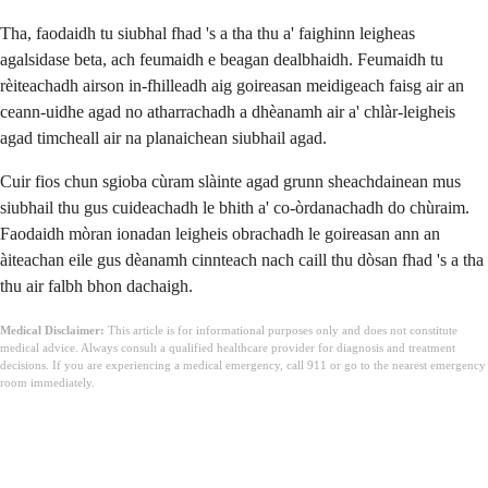
Tha, faodaidh tu siubhal fhad 's a tha thu a' faighinn leigheas
agalsidase beta, ach feumaidh e beagan dealbhaidh. Feumaidh tu
rèiteachadh airson in-fhilleadh aig goireasan meidigeach faisg air an
ceann-uidhe agad no atharrachadh a dhèanamh air a' chlàr-leigheis
agad timcheall air na planaichean siubhail agad.
Cuir fios chun sgioba cùram slàinte agad grunn sheachdainean mus
siubhail thu gus cuideachadh le bhith a' co-òrdanachadh do chùraim.
Faodaidh mòran ionadan leigheis obrachadh le goireasan ann an
àiteachan eile gus dèanamh cinnteach nach caill thu dòsan fhad 's a tha
thu air falbh bhon dachaigh.
Medical Disclaimer:
This article is for informational purposes only and does not constitute
medical advice. Always consult a qualified healthcare provider for diagnosis and treatment
decisions. If you are experiencing a medical emergency, call 911 or go to the nearest emergency
room immediately.