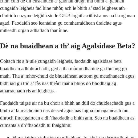
Bidh cuid de dh’euslaintich a’ gabhail dragh mu bhith a’ gabhail
cungaidh-leigheis fad ùine mhòr, ach le bhith a’ stad leigheas ath-
chuiridh enzyme leigidh sin le GL-3 togail a-rithist anns na h-organan
agad. Faodaidh seo leantainn gu comharraidhean ùraichte agus
milleadh organ adhartach thar ùine.
Dè na buaidhean a th’ aig Agalsidase Beta?
Coltach ris a h-uile cungaidh-leigheis, faodaidh agalsidase beta
buaidhean adhbhrachadh, ged a tha mòran dhaoine ga fhulang gu
math. Tha a’ mhòr-chuid de bhuaidhean aotrom gu meadhanach agus
bidh iad gu tric a’ fàs nas fheàrr mar a bhios do bhodhaig ag
atharrachadh ris an leigheas.
Faodaidh tuigse air na bu chòir a bhith an dùil do chuideachadh gus a
bhith a’ faireachdainn nas deiseil agus nas lugha iomagaineach mu
dhroch fhreagairtean a dh’fhaodadh a bhith ann. Seo na buaidhean as
cumanta a dh’fhaodadh tu fhaighinn:
Fhreagairtean infusion mar fiabhras, fuachd, no deargadh rè no