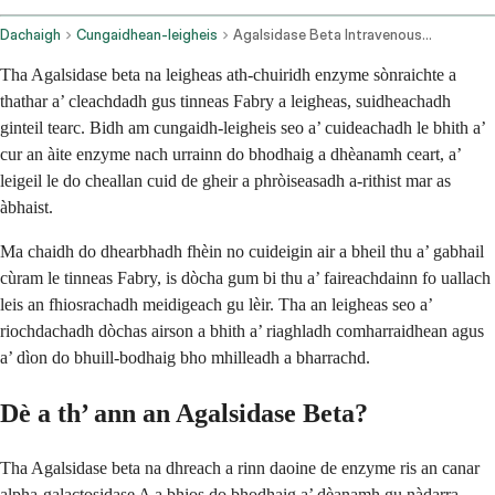
Dachaigh
Cungaidhean-leigheis
Agalsidase Beta Intravenous Route
Tha Agalsidase beta na leigheas ath-chuiridh enzyme sònraichte a
thathar a’ cleachdadh gus tinneas Fabry a leigheas, suidheachadh
ginteil tearc. Bidh am cungaidh-leigheis seo a’ cuideachadh le bhith a’
cur an àite enzyme nach urrainn do bhodhaig a dhèanamh ceart, a’
leigeil le do cheallan cuid de gheir a phròiseasadh a-rithist mar as
àbhaist.
Ma chaidh do dhearbhadh fhèin no cuideigin air a bheil thu a’ gabhail
cùram le tinneas Fabry, is dòcha gum bi thu a’ faireachdainn fo uallach
leis an fhiosrachadh meidigeach gu lèir. Tha an leigheas seo a’
riochdachadh dòchas airson a bhith a’ riaghladh comharraidhean agus
a’ dìon do bhuill-bodhaig bho mhilleadh a bharrachd.
Dè a th’ ann an Agalsidase Beta?
Tha Agalsidase beta na dhreach a rinn daoine de enzyme ris an canar
alpha-galactosidase A a bhios do bhodhaig a’ dèanamh gu nàdarra.