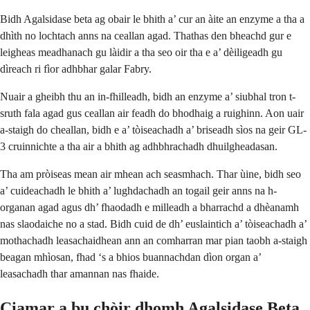
Bidh Agalsidase beta ag obair le bhith a’ cur an àite an enzyme a tha a
dhìth no lochtach anns na ceallan agad. Thathas den bheachd gur e
leigheas meadhanach gu làidir a tha seo oir tha e a’ dèiligeadh gu
dìreach ri fìor adhbhar galar Fabry.
Nuair a gheibh thu an in-fhilleadh, bidh an enzyme a’ siubhal tron t-
sruth fala agad gus ceallan air feadh do bhodhaig a ruighinn. Aon uair
a-staigh do cheallan, bidh e a’ tòiseachadh a’ briseadh sìos na geir GL-
3 cruinnichte a tha air a bhith ag adhbhrachadh dhuilgheadasan.
Tha am pròiseas mean air mhean ach seasmhach. Thar ùine, bidh seo
a’ cuideachadh le bhith a’ lughdachadh an togail geir anns na h-
organan agad agus dh’ fhaodadh e milleadh a bharrachd a dhèanamh
nas slaodaiche no a stad. Bidh cuid de dh’ euslaintich a’ tòiseachadh a’
mothachadh leasachaidhean ann an comharran mar pian taobh a-staigh
beagan mhìosan, fhad ‘s a bhios buannachdan dìon organ a’
leasachadh thar amannan nas fhaide.
Ciamar a bu chòir dhomh Agalsidase Beta