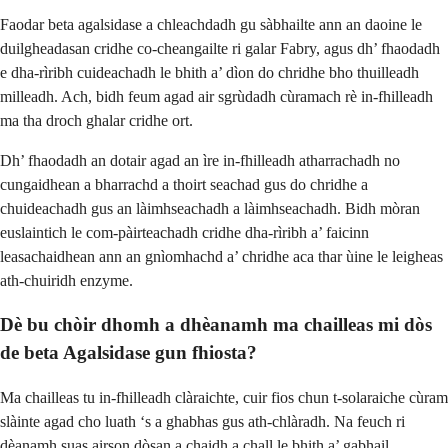
Faodar beta agalsidase a chleachdadh gu sàbhailte ann an daoine le
duilgheadasan cridhe co-cheangailte ri galar Fabry, agus dh’ fhaodadh
e dha-rìribh cuideachadh le bhith a’ dìon do chridhe bho thuilleadh
milleadh. Ach, bidh feum agad air sgrùdadh cùramach rè in-fhilleadh
ma tha droch ghalar cridhe ort.
Dh’ fhaodadh an dotair agad an ìre in-fhilleadh atharrachadh no
cungaidhean a bharrachd a thoirt seachad gus do chridhe a
chuideachadh gus an làimhseachadh a làimhseachadh. Bidh mòran
euslaintich le com-pàirteachadh cridhe dha-rìribh a’ faicinn
leasachaidhean ann an gnìomhachd a’ chridhe aca thar ùine le leigheas
ath-chuiridh enzyme.
Dè bu chòir dhomh a dhèanamh ma chailleas mi dòs
de beta Agalsidase gun fhiosta?
Ma chailleas tu in-fhilleadh clàraichte, cuir fios chun t-solaraiche cùram
slàinte agad cho luath ‘s a ghabhas gus ath-chlàradh. Na feuch ri
dèanamh suas airson dòsan a chaidh a chall le bhith a’ gabhail