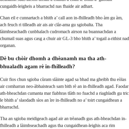
cungaidh-leigheis a bharrachd nas fhaide air adhart.
Chan eil e cunnartach a bhith a’ call aon in-fhilleadh bho àm gu àm,
ach feuch ri tilleadh air ais air clàr-ama gu sgiobalta. Tha
làimhseachadh cunbhalach cudromach airson na buannachdan a
chumail suas agus casg a chuir air GL-3 bho bhith a’ togail a-rithist nad
organan.
Dè bu chòir dhomh a dhèanamh ma tha ath-
bhualadh agam rè in-fhilleadh?
Cuir fios chun sgioba cùram slàinte agad sa bhad ma gheibh thu eòlas
air comharran neo-àbhaisteach sam bith rè an in-fhilleadh agad. Faodar
ath-bheachdan cumanta mar fiabhras tlàth no fuachd a riaghladh gu tric
le bhith a’ slaodadh sìos an ìre in-fhilleadh no a’ toirt cungaidhean a
bharrachd.
Tha an sgioba meidigeach agad air an trèanadh gus ath-bheachdan in-
fhilleadh a làimhseachadh agus tha cungaidhean-leighis aca rim