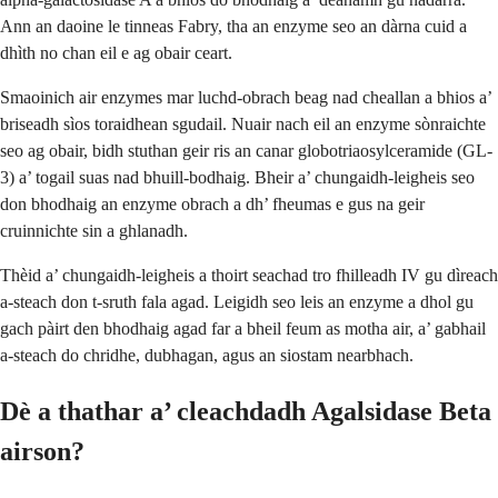
Ann an daoine le tinneas Fabry, tha an enzyme seo an dàrna cuid a
dhìth no chan eil e ag obair ceart.
Smaoinich air enzymes mar luchd-obrach beag nad cheallan a bhios a’
briseadh sìos toraidhean sgudail. Nuair nach eil an enzyme sònraichte
seo ag obair, bidh stuthan geir ris an canar globotriaosylceramide (GL-
3) a’ togail suas nad bhuill-bodhaig. Bheir a’ chungaidh-leigheis seo
don bhodhaig an enzyme obrach a dh’ fheumas e gus na geir
cruinnichte sin a ghlanadh.
Thèid a’ chungaidh-leigheis a thoirt seachad tro fhilleadh IV gu dìreach
a-steach don t-sruth fala agad. Leigidh seo leis an enzyme a dhol gu
gach pàirt den bhodhaig agad far a bheil feum as motha air, a’ gabhail
a-steach do chridhe, dubhagan, agus an siostam nearbhach.
Dè a thathar a’ cleachdadh Agalsidase Beta
airson?