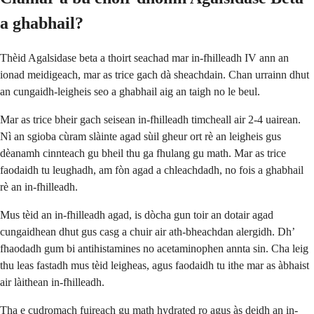
a ghabhail?
Thèid Agalsidase beta a thoirt seachad mar in-fhilleadh IV ann an
ionad meidigeach, mar as trice gach dà sheachdain. Chan urrainn dhut
an cungaidh-leigheis seo a ghabhail aig an taigh no le beul.
Mar as trice bheir gach seisean in-fhilleadh timcheall air 2-4 uairean.
Nì an sgioba cùram slàinte agad sùil gheur ort rè an leigheis gus
dèanamh cinnteach gu bheil thu ga fhulang gu math. Mar as trice
faodaidh tu leughadh, am fòn agad a chleachdadh, no fois a ghabhail
rè an in-fhilleadh.
Mus tèid an in-fhilleadh agad, is dòcha gun toir an dotair agad
cungaidhean dhut gus casg a chuir air ath-bheachdan alergidh. Dh’
fhaodadh gum bi antihistamines no acetaminophen annta sin. Cha leig
thu leas fastadh mus tèid leigheas, agus faodaidh tu ithe mar as àbhaist
air làithean in-fhilleadh.
Tha e cudromach fuireach gu math hydrated ro agus às deidh an in-