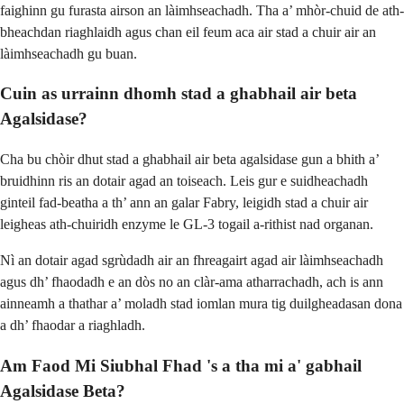
faighinn gu furasta airson an làimhseachadh. Tha a’ mhòr-chuid de ath-
bheachdan riaghlaidh agus chan eil feum aca air stad a chuir air an
làimhseachadh gu buan.
Cuin as urrainn dhomh stad a ghabhail air beta
Agalsidase?
Cha bu chòir dhut stad a ghabhail air beta agalsidase gun a bhith a’
bruidhinn ris an dotair agad an toiseach. Leis gur e suidheachadh
ginteil fad-beatha a th’ ann an galar Fabry, leigidh stad a chuir air
leigheas ath-chuiridh enzyme le GL-3 togail a-rithist nad organan.
Nì an dotair agad sgrùdadh air an fhreagairt agad air làimhseachadh
agus dh’ fhaodadh e an dòs no an clàr-ama atharrachadh, ach is ann
ainneamh a thathar a’ moladh stad iomlan mura tig duilgheadasan dona
a dh’ fhaodar a riaghladh.
Am Faod Mi Siubhal Fhad 's a tha mi a' gabhail
Agalsidase Beta?