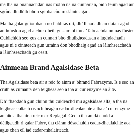
ma tha na buannachdan nas motha na na cunnartan, bidh feum agad air
sgrùdadh dlùth bhon sgioba cùram slàinte agad.
Ma tha galar gnìomhach no fiabhras ort, dh’ fhaodadh an dotair agad
an infusion agad a chur dheth gus am bi thu a’ faireachdainn nas fheàrr.
Cuidichidh seo gus an cunnart bho dhuilgheadasan a lughdachadh
agus nì e cinnteach gun urrainn don bhodhaig agad an làimhseachadh
a làimhseachadh gu ceart.
Ainmean Brand Agalsidase Beta
Tha Agalsidase beta air a reic fo ainm a’ bhrand Fabrazyme. Is e seo an
cruth as cumanta den leigheas seo a tha a’ cur enzyme an àite.
Dh’ fhaodadh gun cluinn thu cuideachd mu agalsidase alfa, a tha na
leigheas coltach ris ach beagan eadar-dhealaichte a tha a’ cur enzyme
an àite a tha air a reic mar Replagal. Ged a tha an dà chuid a’
dèiligeadh ri galar Fabry, tha clàran dòsachaidh eadar-dhealaichte aca
agus chan eil iad eadar-mhalairteach.