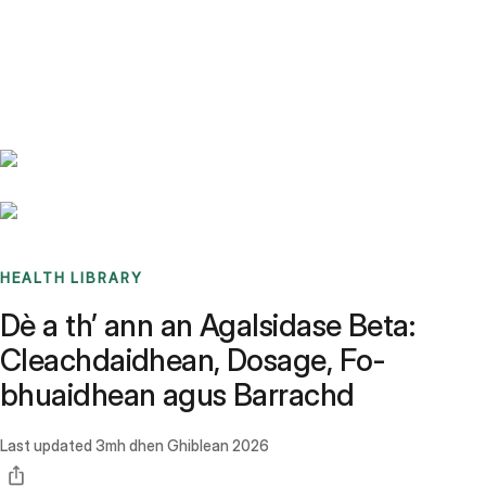
Benchmarks
Stories
FAQ
Sign up / Log in
HEALTH LIBRARY
Dè a th’ ann an Agalsidase Beta:
Cleachdaidhean, Dosage, Fo-
bhuaidhean agus Barrachd
Last updated
3mh dhen Ghiblean 2026