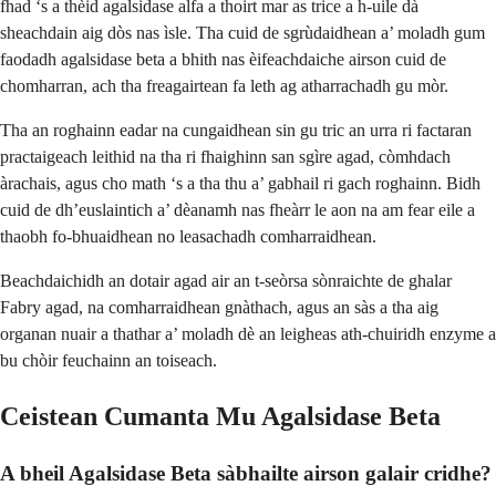
fhad ‘s a thèid agalsidase alfa a thoirt mar as trice a h-uile dà
sheachdain aig dòs nas ìsle. Tha cuid de sgrùdaidhean a’ moladh gum
faodadh agalsidase beta a bhith nas èifeachdaiche airson cuid de
chomharran, ach tha freagairtean fa leth ag atharrachadh gu mòr.
Tha an roghainn eadar na cungaidhean sin gu tric an urra ri factaran
practaigeach leithid na tha ri fhaighinn san sgìre agad, còmhdach
àrachais, agus cho math ‘s a tha thu a’ gabhail ri gach roghainn. Bidh
cuid de dh’euslaintich a’ dèanamh nas fheàrr le aon na am fear eile a
thaobh fo-bhuaidhean no leasachadh comharraidhean.
Beachdaichidh an dotair agad air an t-seòrsa sònraichte de ghalar
Fabry agad, na comharraidhean gnàthach, agus an sàs a tha aig
organan nuair a thathar a’ moladh dè an leigheas ath-chuiridh enzyme a
bu chòir feuchainn an toiseach.
Ceistean Cumanta Mu Agalsidase Beta
A bheil Agalsidase Beta sàbhailte airson galair cridhe?