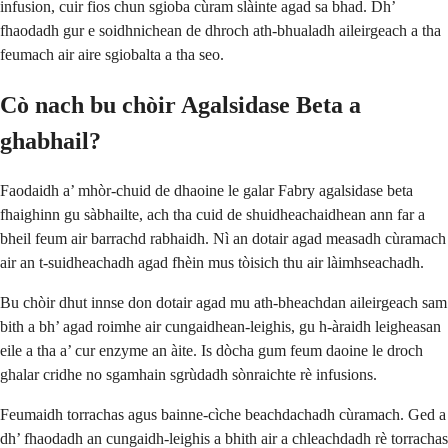
infusion, cuir fios chun sgioba cùram slàinte agad sa bhad. Dh’
fhaodadh gur e soidhnichean de dhroch ath-bhualadh aileirgeach a tha
feumach air aire sgiobalta a tha seo.
Cò nach bu chòir Agalsidase Beta a
ghabhail?
Faodaidh a’ mhòr-chuid de dhaoine le galar Fabry agalsidase beta
fhaighinn gu sàbhailte, ach tha cuid de shuidheachaidhean ann far a
bheil feum air barrachd rabhaidh. Nì an dotair agad measadh cùramach
air an t-suidheachadh agad fhèin mus tòisich thu air làimhseachadh.
Bu chòir dhut innse don dotair agad mu ath-bheachdan aileirgeach sam
bith a bh’ agad roimhe air cungaidhean-leighis, gu h-àraidh leigheasan
eile a tha a’ cur enzyme an àite. Is dòcha gum feum daoine le droch
ghalar cridhe no sgamhain sgrùdadh sònraichte rè infusions.
Feumaidh torrachas agus bainne-cìche beachdachadh cùramach. Ged a
dh’ fhaodadh an cungaidh-leighis a bhith air a chleachdadh rè torrachas