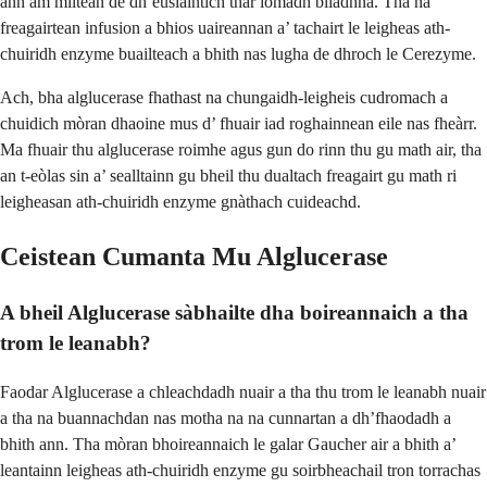
ann am mìltean de dh’euslaintich thar iomadh bliadhna. Tha na
freagairtean infusion a bhios uaireannan a’ tachairt le leigheas ath-
chuiridh enzyme buailteach a bhith nas lugha de dhroch le Cerezyme.
Ach, bha alglucerase fhathast na chungaidh-leigheis cudromach a
chuidich mòran dhaoine mus d’ fhuair iad roghainnean eile nas fheàrr.
Ma fhuair thu alglucerase roimhe agus gun do rinn thu gu math air, tha
an t-eòlas sin a’ sealltainn gu bheil thu dualtach freagairt gu math ri
leigheasan ath-chuiridh enzyme gnàthach cuideachd.
Ceistean Cumanta Mu Alglucerase
A bheil Alglucerase sàbhailte dha boireannaich a tha
trom le leanabh?
Faodar Alglucerase a chleachdadh nuair a tha thu trom le leanabh nuair
a tha na buannachdan nas motha na na cunnartan a dh’fhaodadh a
bhith ann. Tha mòran bhoireannaich le galar Gaucher air a bhith a’
leantainn leigheas ath-chuiridh enzyme gu soirbheachail tron torrachas