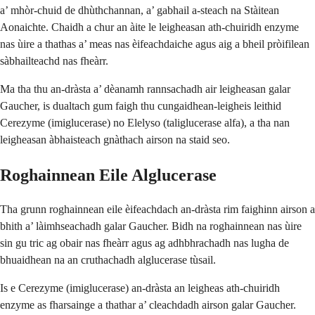
a’ mhòr-chuid de dhùthchannan, a’ gabhail a-steach na Stàitean
Aonaichte. Chaidh a chur an àite le leigheasan ath-chuiridh enzyme
nas ùire a thathas a’ meas nas èifeachdaiche agus aig a bheil pròifilean
sàbhailteachd nas fheàrr.
Ma tha thu an-dràsta a’ dèanamh rannsachadh air leigheasan galar
Gaucher, is dualtach gum faigh thu cungaidhean-leigheis leithid
Cerezyme (imiglucerase) no Elelyso (taliglucerase alfa), a tha nan
leigheasan àbhaisteach gnàthach airson na staid seo.
Roghainnean Eile Alglucerase
Tha grunn roghainnean eile èifeachdach an-dràsta rim faighinn airson a
bhith a’ làimhseachadh galar Gaucher. Bidh na roghainnean nas ùire
sin gu tric ag obair nas fheàrr agus ag adhbhrachadh nas lugha de
bhuaidhean na an cruthachadh alglucerase tùsail.
Is e Cerezyme (imiglucerase) an-dràsta an leigheas ath-chuiridh
enzyme as fharsainge a thathar a’ cleachdadh airson galar Gaucher.