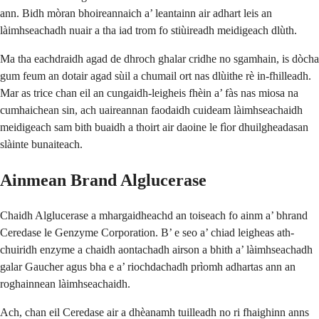
ann. Bidh mòran bhoireannaich a’ leantainn air adhart leis an
làimhseachadh nuair a tha iad trom fo stiùireadh meidigeach dlùth.
Ma tha eachdraidh agad de dhroch ghalar cridhe no sgamhain, is dòcha
gum feum an dotair agad sùil a chumail ort nas dlùithe rè in-fhilleadh.
Mar as trice chan eil an cungaidh-leigheis fhèin a’ fàs nas miosa na
cumhaichean sin, ach uaireannan faodaidh cuideam làimhseachaidh
meidigeach sam bith buaidh a thoirt air daoine le fìor dhuilgheadasan
slàinte bunaiteach.
Ainmean Brand Alglucerase
Chaidh Alglucerase a mhargaidheachd an toiseach fo ainm a’ bhrand
Ceredase le Genzyme Corporation. B’ e seo a’ chiad leigheas ath-
chuiridh enzyme a chaidh aontachadh airson a bhith a’ làimhseachadh
galar Gaucher agus bha e a’ riochdachadh prìomh adhartas ann an
roghainnean làimhseachaidh.
Ach, chan eil Ceredase air a dhèanamh tuilleadh no ri fhaighinn anns