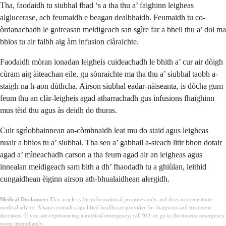
Tha, faodaidh tu siubhal fhad ‘s a tha thu a’ faighinn leigheas
alglucerase, ach feumaidh e beagan dealbhaidh. Feumaidh tu co-
òrdanachadh le goireasan meidigeach san sgìre far a bheil thu a’ dol ma
bhios tu air falbh aig àm infusion clàraichte.
Faodaidh mòran ionadan leigheis cuideachadh le bhith a’ cur air dòigh
cùram aig àiteachan eile, gu sònraichte ma tha thu a’ siubhal taobh a-
staigh na h-aon dùthcha. Airson siubhal eadar-nàiseanta, is dòcha gum
feum thu an clàr-leigheis agad atharrachadh gus infusions fhaighinn
mus tèid thu agus às deidh do thuras.
Cuir sgrìobhainnean an-còmhnaidh leat mu do staid agus leigheas
nuair a bhios tu a’ siubhal. Tha seo a’ gabhail a-steach litir bhon dotair
agad a’ mìneachadh carson a tha feum agad air an leigheas agus
innealan meidigeach sam bith a dh’ fhaodadh tu a ghiùlan, leithid
cungaidhean èiginn airson ath-bhualaidhean alergidh.
Medical Disclaimer:
This article is for informational purposes only and does not constitute
medical advice. Always consult a qualified healthcare provider for diagnosis and treatment
decisions. If you are experiencing a medical emergency, call 911 or go to the nearest emergency
room immediately.