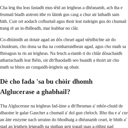
Cha leig thu leas fastadh mus tèid an leigheas a dhèanamh, ach tha e
feumail biadh aotrom ithe ro làimh gus casg a chur air lathadh sam
bith. Cuir ort aodach cofhurtail agus thoir leat rudeigin gus do chumail
trang rè an in-fhilleadh, mar leabhar no clàr.
Co-dhùinidh an dotair agad an dòs cheart agad stèidhichte air do
chuideam, cho dona sa tha na comharraidhean agad, agus cho math sa
fhreagras tu ris an leigheas. Na feuch a-riamh ri do chlàr dòsachaidh
atharrachadh leat fhèin, oir dh'fhaodadh seo buaidh a thoirt air cho
math sa bhios an cungaidh-leigheis ag obair.
Dè cho fada 'sa bu chòir dhomh
Alglucerase a ghabhail?
Tha Alglucerase na leigheas fad-ùine a dh'fheumas a' mhòr-chuid de
dhaoine le galar Gaucher a chumail a' dol gun chrìoch. Bho tha e a' cur
an àite enzyme nach urrainn do bhodhaig a dhèanamh ceart, le bhith a'
stad an leigheis leigeadh na stuthan geir togail suas a-rithist nad