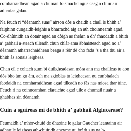
comharraidhean agad a chumail fo smachd agus casg a chuir air
adhartas galair.
Na feuch ri “dèanamh suas” airson dòs a chaidh a chall le bhith a’
faighinn cungaidh-leighis a bharrachd aig an ath choinneamh agad.
Co-dhùinidh an dotair agad an dòigh as fheàrr, a dh’ fhaodadh a bhith
a’ gabhail a-steach tilleadh chun chlàr-ama àbhaisteach agad no a’
dèanamh atharrachaidhean beaga a rèir dè cho fada ‘s a tha thu air a
bhith às aonais leigheas.
Chan eil e coltach gum bi duilgheadasan mòra ann ma chailleas tu aon
dòs bho àm gu àm, ach ma sgioblas tu leigheasan gu cunbhalach
faodaidh na comharraidhean agad tilleadh no fàs nas miosa thar ùine.
Feuch ri na coinneamhan clàraichte agad uile a chumail nuair a
ghabhas sin dèanamh.
Cuin a sguireas mi de bhith a’ gabhail Alglucerase?
Feumaidh a’ mhòr-chuid de dhaoine le galar Gaucher leantainn air
adhart le leigheas ath-chuiridh enzyme gu bràth gus na h-