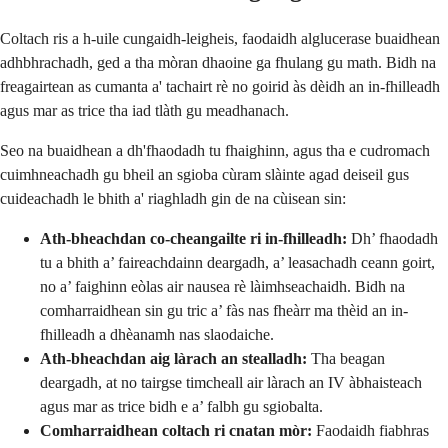
Coltach ris a h-uile cungaidh-leigheis, faodaidh alglucerase buaidhean
adhbhrachadh, ged a tha mòran dhaoine ga fhulang gu math. Bidh na
freagairtean as cumanta a' tachairt rè no goirid às dèidh an in-fhilleadh
agus mar as trice tha iad tlàth gu meadhanach.
Seo na buaidhean a dh'fhaodadh tu fhaighinn, agus tha e cudromach
cuimhneachadh gu bheil an sgioba cùram slàinte agad deiseil gus
cuideachadh le bhith a' riaghladh gin de na cùisean sin:
Ath-bheachdan co-cheangailte ri in-fhilleadh:
Dh’ fhaodadh
tu a bhith a’ faireachdainn deargadh, a’ leasachadh ceann goirt,
no a’ faighinn eòlas air nausea rè làimhseachaidh. Bidh na
comharraidhean sin gu tric a’ fàs nas fheàrr ma thèid an in-
fhilleadh a dhèanamh nas slaodaiche.
Ath-bheachdan aig làrach an stealladh:
Tha beagan
deargadh, at no tairgse timcheall air làrach an IV àbhaisteach
agus mar as trice bidh e a’ falbh gu sgiobalta.
Comharraidhean coltach ri cnatan mòr:
Faodaidh fiabhras