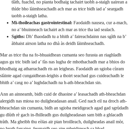
tlàth, fuachd, no pianta bodhaig tachairt taobh a-staigh uairean a
thìde bho làimhseachadh ach mar as trice bidh iad a’ seargadh
taobh a-staigh latha.
Mì-thoileachas gastrointestinal:
Faodaidh nausea, cur a-mach,
no a’ bhuinneach tachairt ach mar as trice tha iad sealach.
Sgìths:
Dh’ fhaodadh tu a bhith a’ faireachdainn nas sgìth na b’
àbhaist airson latha no dhà às deidh làimhseachadh.
Mar as trice tha na fo-bhuaidhean cumanta seo furasta an riaghladh
agus gu tric bidh iad a’ fàs nas lugha de mhothachadh mar a bhios do
bhodhaig ag atharrachadh ris an leigheas. Faodaidh an sgioba cùram
slàinte agad cungaidhean-leighis a thoirt seachad gus cuideachadh le
bhith a’ casg no a’ lughdachadh na h-ath-bheachdan sin.
Ann an ainneamh, bidh cuid de dhaoine a’ leasachadh ath-bheachdan
alergidh nas miosa no duilgheadasan anail. Ged nach eil na droch ath-
bheachdan sin cumanta, bidh an sgioba meidigeach agad gad sgrùdadh
gu dlùth rè gach in-fhilleadh gus duilgheadasan sam bith a ghlacadh
tràth. Ma gheibh thu eòlas air pian broilleach, duilgheadas anail mòr,
no broth farsaing, feumaidh seo aire mheidigeach sa bhad.