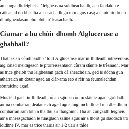
an cungaidh-leigheis a’ leigheas na suidheachaidh, ach faodaidh e
càileachd do bheatha a leasachadh gu mòr agus casg a chuir air droch
dhuilgheadasan bho bhith a’ leasachadh.
Ciamar a bu chòir dhomh Alglucerase a
ghabhail?
Thathas an-còmhnaidh a’ toirt Alglucerase mar in-fhilleadh intravenous
aig ionad meidigeach le proifeiseantaich cùram slàinte le trèanadh. Mar
as trice gheibh thu leigheasan gach dà sheachdain, ged is dòcha gun
atharraich an dotair agad an clàr-ama seo a rèir na feumalachdan
sònraichte agad.
Mus tèid gach in-fhilleadh, nì an sgioba cùram slàinte agad sgrùdadh
air na comharran deatamach agad agus faighnichidh iad mu dheidhinn
comharran sam bith a tha thu air fhaighinn. Tha an cungaidh-leigheis
air a mheasgachadh le fuasgladh saline agus air a thoirt gu slaodach tro
loidhne IV, mar as trice thairis air 1-2 uair a thìde.