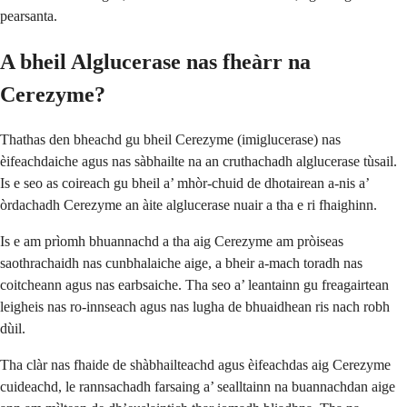
pearsanta.
A bheil Alglucerase nas fheàrr na
Cerezyme?
Thathas den bheachd gu bheil Cerezyme (imiglucerase) nas
èifeachdaiche agus nas sàbhailte na an cruthachadh alglucerase tùsail.
Is e seo as coireach gu bheil a’ mhòr-chuid de dhotairean a-nis a’
òrdachadh Cerezyme an àite alglucerase nuair a tha e ri fhaighinn.
Is e am prìomh bhuannachd a tha aig Cerezyme am pròiseas
saothrachaidh nas cunbhalaiche aige, a bheir a-mach toradh nas
coitcheann agus nas earbsaiche. Tha seo a’ leantainn gu freagairtean
leigheis nas ro-innseach agus nas lugha de bhuaidhean ris nach robh
dùil.
Tha clàr nas fhaide de shàbhailteachd agus èifeachdas aig Cerezyme
cuideachd, le rannsachadh farsaing a’ sealltainn na buannachdan aige