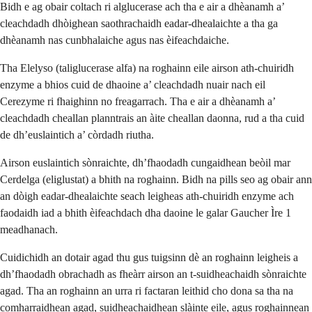
Bidh e ag obair coltach ri alglucerase ach tha e air a dhèanamh a’
cleachdadh dhòighean saothrachaidh eadar-dhealaichte a tha ga
dhèanamh nas cunbhalaiche agus nas èifeachdaiche.
Tha Elelyso (taliglucerase alfa) na roghainn eile airson ath-chuiridh
enzyme a bhios cuid de dhaoine a’ cleachdadh nuair nach eil
Cerezyme ri fhaighinn no freagarrach. Tha e air a dhèanamh a’
cleachdadh cheallan planntrais an àite cheallan daonna, rud a tha cuid
de dh’euslaintich a’ còrdadh riutha.
Airson euslaintich sònraichte, dh’fhaodadh cungaidhean beòil mar
Cerdelga (eliglustat) a bhith na roghainn. Bidh na pills seo ag obair ann
an dòigh eadar-dhealaichte seach leigheas ath-chuiridh enzyme ach
faodaidh iad a bhith èifeachdach dha daoine le galar Gaucher Ìre 1
meadhanach.
Cuidichidh an dotair agad thu gus tuigsinn dè an roghainn leigheis a
dh’fhaodadh obrachadh as fheàrr airson an t-suidheachaidh sònraichte
agad. Tha an roghainn an urra ri factaran leithid cho dona sa tha na
comharraidhean agad, suidheachaidhean slàinte eile, agus roghainnean