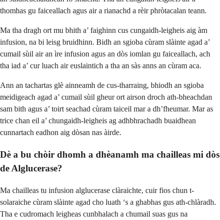
thomhas gu faiceallach agus air a rianachd a rèir phròtacalan teann.
Ma tha dragh ort mu bhith a’ faighinn cus cungaidh-leigheis aig àm
infusion, na bi leisg bruidhinn. Bidh an sgioba cùram slàinte agad a’
cumail sùil air an ìre infusion agus an dòs iomlan gu faiceallach, ach
tha iad a’ cur luach air euslaintich a tha an sàs anns an cùram aca.
Ann an tachartas glè ainneamh de cus-tharraing, bhiodh an sgioba
meidigeach agad a’ cumail sùil gheur ort airson droch ath-bheachdan
sam bith agus a’ toirt seachad cùram taiceil mar a dh’fheumar. Mar as
trice chan eil a’ chungaidh-leigheis ag adhbhrachadh buaidhean
cunnartach eadhon aig dòsan nas àirde.
Dè a bu chòir dhomh a dhèanamh ma chailleas mi dòs
de Alglucerase?
Ma chailleas tu infusion alglucerase clàraichte, cuir fios chun t-
solaraiche cùram slàinte agad cho luath ‘s a ghabhas gus ath-chlàradh.
Tha e cudromach leigheas cunbhalach a chumail suas gus na