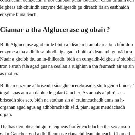
leigheas ath-chuiridh enzyme dèiligeadh gu dìreach ris an easbhaidh
enzyme bunaiteach.
Ciamar a tha Alglucerase ag obair?
Bidh Alglucerase ag obair le bhith a’ dèanamh an obair a bu chòir don
enzyme a tha a dhìth sa bhodhaig agad a bhith a’ dèanamh gu nàdarra.
Nuair a gheibh thu an in-fhilleadh, bidh an cungaidh-leigheis a’ siubhal
tron t-sruth fala agad gus na ceallan a ruighinn a tha feumach air an sin
as motha.
Bidh an enzyme a’ briseadh sìos glucocerebroside, stuth geir a bhios a’
togail suas ann an daoine le galar Gaucher. Às aonais a’ phròiseas
briseadh sìos seo, bidh na stuthan sin a’ cruinneachadh anns na h-
organan agad agus ag adhbhrachadh sèid, pian, agus meudachadh
organ.
Thathas den bheachd gur e leigheas fìor èifeachdach a tha seo airson
galar Gaucher, ged a dh’ fheumas e rianachd leantainneach. Chan eil