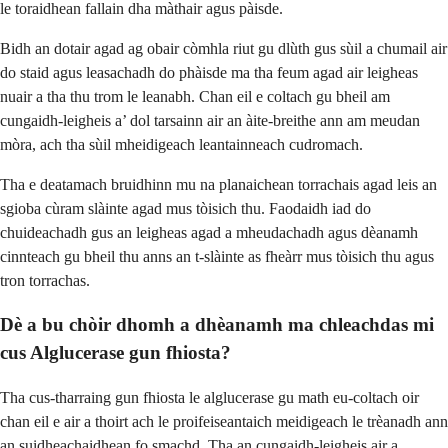
le toraidhean fallain dha màthair agus pàisde.
Bidh an dotair agad ag obair còmhla riut gu dlùth gus sùil a chumail air
do staid agus leasachadh do phàisde ma tha feum agad air leigheas
nuair a tha thu trom le leanabh. Chan eil e coltach gu bheil am
cungaidh-leigheis a’ dol tarsainn air an àite-breithe ann am meudan
mòra, ach tha sùil mheidigeach leantainneach cudromach.
Tha e deatamach bruidhinn mu na planaichean torrachais agad leis an
sgioba cùram slàinte agad mus tòisich thu. Faodaidh iad do
chuideachadh gus an leigheas agad a mheudachadh agus dèanamh
cinnteach gu bheil thu anns an t-slàinte as fheàrr mus tòisich thu agus
tron torrachas.
Dè a bu chòir dhomh a dhèanamh ma chleachdas mi
cus Alglucerase gun fhiosta?
Tha cus-tharraing gun fhiosta le alglucerase gu math eu-coltach oir
chan eil e air a thoirt ach le proifeiseantaich meidigeach le trèanadh ann
an suidheachaidhean fo smachd. Tha an cungaidh-leigheis air a