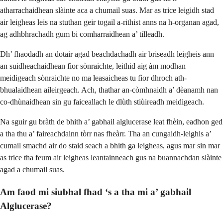
atharrachaidhean slàinte aca a chumail suas. Mar as trice leigidh stad
air leigheas leis na stuthan geir togail a-rithist anns na h-organan agad,
ag adhbhrachadh gum bi comharraidhean a’ tilleadh.
Dh’ fhaodadh an dotair agad beachdachadh air briseadh leigheis ann
an suidheachaidhean fìor sònraichte, leithid aig àm modhan
meidigeach sònraichte no ma leasaicheas tu fìor dhroch ath-
bhualaidhean aileirgeach. Ach, thathar an-còmhnaidh a’ dèanamh nan
co-dhùnaidhean sin gu faiceallach le dlùth stiùireadh meidigeach.
Na sguir gu bràth de bhith a’ gabhail alglucerase leat fhèin, eadhon ged
a tha thu a’ faireachdainn tòrr nas fheàrr. Tha an cungaidh-leighis a’
cumail smachd air do staid seach a bhith ga leigheas, agus mar sin mar
as trice tha feum air leigheas leantainneach gus na buannachdan slàinte
agad a chumail suas.
Am faod mi siubhal fhad ‘s a tha mi a’ gabhail
Alglucerase?