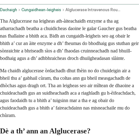
Dachaigh
Cungaidhean-leigheis
Alglucerase Intravenous Route
Tha Alglucerase na leigheas ath-àiteachaidh enzyme a tha ag
atharrachadh beatha a chuidicheas daoine le galar Gaucher gus beatha
nas fhallaine a bhith aca. Bidh an cungaidh-leigheis seo ag obair le
bhith a’ cur an àite enzyme a dh’ fheumas do bhodhaig gus stuthan geir
sònraichte a bhriseadh sìos a dh’ fhaodas cruinneachadh nad bhuill-
bodhaig agus a dh’ adhbhraicheas droch dhuilgheadasan slàinte.
Ma chaidh alglucerase òrdachadh dhut fhèin no do chuideigin air a
bheil thu a’ gabhail cùram, tha coltas ann gu bheil measgachadh de
dhòchas agus dragh ort. Tha an leigheas seo air mìltean de dhaoine a
chuideachadh gus an suidheachadh aca a riaghladh gu h-èifeachdach,
agus faodaidh tu a bhith a’ tuigsinn mar a tha e ag obair do
chuideachadh gus a bhith a’ faireachdainn nas misneachaile mu do
chùram.
Dè a th’ ann an Alglucerase?