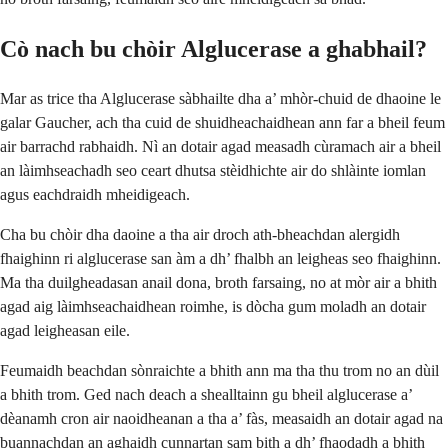
Cò nach bu chòir Alglucerase a ghabhail?
Mar as trice tha Alglucerase sàbhailte dha a’ mhòr-chuid de dhaoine le
galar Gaucher, ach tha cuid de shuidheachaidhean ann far a bheil feum
air barrachd rabhaidh. Nì an dotair agad measadh cùramach air a bheil
an làimhseachadh seo ceart dhutsa stèidhichte air do shlàinte iomlan
agus eachdraidh mheidigeach.
Cha bu chòir dha daoine a tha air droch ath-bheachdan alergidh
fhaighinn ri alglucerase san àm a dh’ fhalbh an leigheas seo fhaighinn.
Ma tha duilgheadasan anail dona, broth farsaing, no at mòr air a bhith
agad aig làimhseachaidhean roimhe, is dòcha gum moladh an dotair
agad leigheasan eile.
Feumaidh beachdan sònraichte a bhith ann ma tha thu trom no an dùil
a bhith trom. Ged nach deach a shealltainn gu bheil alglucerase a’
dèanamh cron air naoidheanan a tha a’ fàs, measaidh an dotair agad na
buannachdan an aghaidh cunnartan sam bith a dh’ fhaodadh a bhith