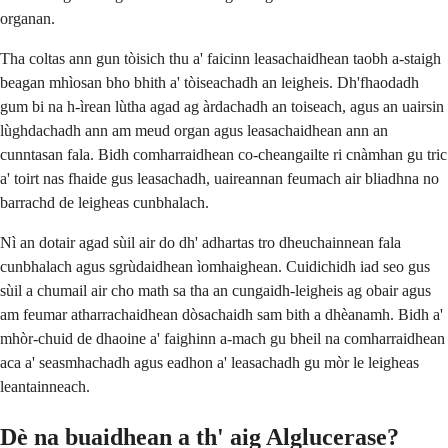
organan.
Tha coltas ann gun tòisich thu a' faicinn leasachaidhean taobh a-staigh
beagan mhìosan bho bhith a' tòiseachadh an leigheis. Dh'fhaodadh
gum bi na h-ìrean lùtha agad ag àrdachadh an toiseach, agus an uairsin
lùghdachadh ann am meud organ agus leasachaidhean ann an
cunntasan fala. Bidh comharraidhean co-cheangailte ri cnàmhan gu tric
a' toirt nas fhaide gus leasachadh, uaireannan feumach air bliadhna no
barrachd de leigheas cunbhalach.
Nì an dotair agad sùil air do dh' adhartas tro dheuchainnean fala
cunbhalach agus sgrùdaidhean ìomhaighean. Cuidichidh iad seo gus
sùil a chumail air cho math sa tha an cungaidh-leigheis ag obair agus
am feumar atharrachaidhean dòsachaidh sam bith a dhèanamh. Bidh a'
mhòr-chuid de dhaoine a' faighinn a-mach gu bheil na comharraidhean
aca a' seasmhachadh agus eadhon a' leasachadh gu mòr le leigheas
leantainneach.
Dè na buaidhean a th' aig Alglucerase?