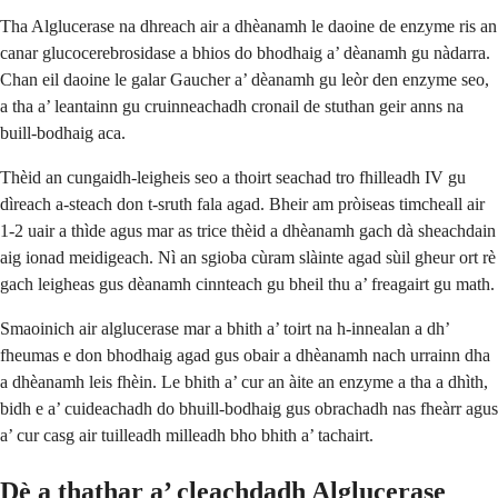
Tha Alglucerase na dhreach air a dhèanamh le daoine de enzyme ris an
canar glucocerebrosidase a bhios do bhodhaig a’ dèanamh gu nàdarra.
Chan eil daoine le galar Gaucher a’ dèanamh gu leòr den enzyme seo,
a tha a’ leantainn gu cruinneachadh cronail de stuthan geir anns na
buill-bodhaig aca.
Thèid an cungaidh-leigheis seo a thoirt seachad tro fhilleadh IV gu
dìreach a-steach don t-sruth fala agad. Bheir am pròiseas timcheall air
1-2 uair a thìde agus mar as trice thèid a dhèanamh gach dà sheachdain
aig ionad meidigeach. Nì an sgioba cùram slàinte agad sùil gheur ort rè
gach leigheas gus dèanamh cinnteach gu bheil thu a’ freagairt gu math.
Smaoinich air alglucerase mar a bhith a’ toirt na h-innealan a dh’
fheumas e don bhodhaig agad gus obair a dhèanamh nach urrainn dha
a dhèanamh leis fhèin. Le bhith a’ cur an àite an enzyme a tha a dhìth,
bidh e a’ cuideachadh do bhuill-bodhaig gus obrachadh nas fheàrr agus
a’ cur casg air tuilleadh milleadh bho bhith a’ tachairt.
Dè a thathar a’ cleachdadh Alglucerase