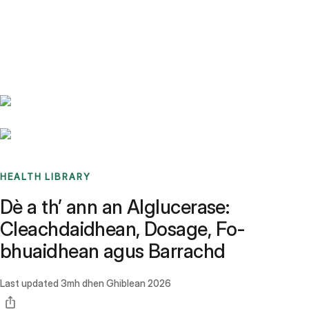
Benchmarks
Stories
FAQ
Sign up / Log in
HEALTH LIBRARY
Dè a th’ ann an Alglucerase:
Cleachdaidhean, Dosage, Fo-
bhuaidhean agus Barrachd
Last updated
3mh dhen Ghiblean 2026