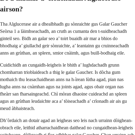
airson?
Tha Alglucerase air a dhealbhadh gu sònraichte gus Galar Gaucher
Seòrsa 1 a làimhseachadh, an cruth as cumanta den t-suidheachadh
ginteil seo. Bidh an galar seo a’ toirt buaidh air mar a bhios do
bhodhaig a’ giullachd geir sònraichte, a’ leantainn gu cruinneachadh
anns an grùthan, an spleen, smior cnàimh, agus buill-bodhaig eile.
Cuidichidh an cungaidh-leigheis le bhith a’ lughdachadh grunn
chomharran trioblaideach a thig le galar Gaucher. Is dòcha gum
mothaich thu leasachaidhean anns na h-ìrean lùtha agad, pian nas
lugha anns na cnàmhan agus na joints agad, agus obair organ nas
fheàrr san fharsaingeachd. Chì mòran dhaoine cuideachd an spleen
agus an grùthan leudaichte aca a’ tòiseachadh a’ crìonadh air ais gu
meud àbhaisteach.
Dh’òrdaich an dotair agad an leigheas seo leis nach urrainn dòighean-
obrach eile, leithid atharrachaidhean daithead no cungaidhean-leigheis
coitcheann, dèiligeadh ri fìor adhbhar galar Gaucher. Chan urrainn ach