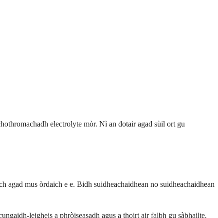
hothromachadh electrolyte mòr. Nì an dotair agad sùil ort gu
each agad mus òrdaich e e. Bidh suidheachaidhean no suidheachaidhean
gaidh-leigheis a phròiseasadh agus a thoirt air falbh gu sàbhailte.