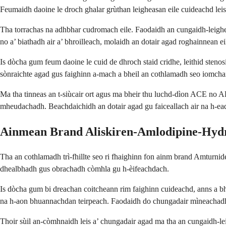
Feumaidh daoine le droch ghalar grùthan leigheasan eile cuideachd leis
Tha torrachas na adhbhar cudromach eile. Faodaidh an cungaidh-leigheis
no a’ biathadh air a’ bhroilleach, molaidh an dotair agad roghainnean ei
Is dòcha gum feum daoine le cuid de dhroch staid cridhe, leithid steno
sònraichte agad gus faighinn a-mach a bheil an cothlamadh seo iomcha
Ma tha tinneas an t-siùcair ort agus ma bheir thu luchd-dìon ACE no A
mheudachadh. Beachdaichidh an dotair agad gu faiceallach air na h-ea
Ainmean Brand Aliskiren-Amlodipine-Hydr
Tha an cothlamadh trì-fhillte seo ri fhaighinn fon ainm brand Amturni
dhealbhadh gus obrachadh còmhla gu h-èifeachdach.
Is dòcha gum bi dreachan coitcheann rim faighinn cuideachd, anns a bh
na h-aon bhuannachdan teirpeach. Faodaidh do chungadair mìneachadh 
Thoir sùil an-còmhnaidh leis a’ chungadair agad ma tha an cungaidh-lei