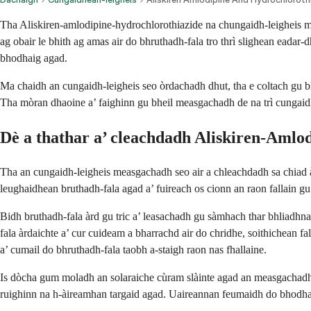
Tha Aliskiren-amlodipine-hydrochlorothiazide na chungaidh-leigheis mea
ag obair le bhith ag amas air do bhruthadh-fala tro thrì slighean eada
bhodhaig agad.
Ma chaidh an cungaidh-leigheis seo òrdachadh dhut, tha e coltach gu bh
Tha mòran dhaoine a’ faighinn gu bheil measgachadh de na trì cungaidhe
Dè a thathar a’ cleachdadh Aliskiren-Amlo
Tha an cungaidh-leigheis measgachadh seo air a chleachdadh sa chiad à
leughaidhean bruthadh-fala agad a’ fuireach os cionn an raon fallain g
Bidh bruthadh-fala àrd gu tric a’ leasachadh gu sàmhach thar bhliadhn
fala àrdaichte a’ cur cuideam a bharrachd air do chridhe, soithichean f
a’ cumail do bhruthadh-fala taobh a-staigh raon nas fhallaine.
Is dòcha gum moladh an solaraiche cùram slàinte agad an measgachadh tr
ruighinn na h-àireamhan targaid agad. Uaireannan feumaidh do bhodhai