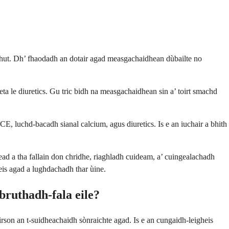
 dhut. Dh’ fhaodadh an dotair agad measgachaidhean dùbailte no
le diuretics. Gu tric bidh na measgachaidhean sin a’ toirt smachd
CE, luchd-bacadh sianal calcium, agus diuretics. Is e an iuchair a bhith
ad a tha fallain don chridhe, riaghladh cuideam, a’ cuingealachadh
eis agad a lughdachadh thar ùine.
bruthadh-fala eile?
irson an t-suidheachaidh sònraichte agad. Is e an cungaidh-leigheis