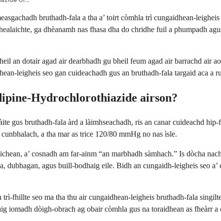
sgachadh bruthadh-fala a tha a’ toirt còmhla trì cungaidhean-leigheis e
r-dhealaichte, ga dhèanamh nas fhasa dha do chridhe fuil a phumpadh agu
eil an dotair agad air dearbhadh gu bheil feum agad air barrachd air a
an-leigheis seo gan cuideachadh gus an bruthadh-fala targaid aca a rui
dipine-Hydrochlorothiazide airson?
ite gus bruthadh-fala àrd a làimhseachadh, ris an canar cuideachd hip-
u cunbhalach, a tha mar as trice 120/80 mmHg no nas ìsle.
aichean, a’ cosnadh am far-ainm “an marbhadh sàmhach.” Is dòcha nach 
ala, dubhagan, agus buill-bodhaig eile. Bidh an cungaidh-leigheis seo a
ì-fhillte seo ma tha thu air cungaidhean-leigheis bruthadh-fala singil
g iomadh dòigh-obrach ag obair còmhla gus na toraidhean as fheàrr a 