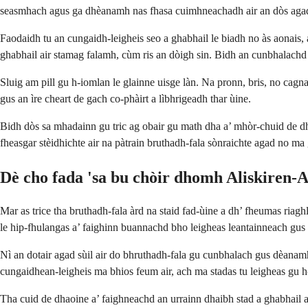
seasmhach agus ga dhèanamh nas fhasa cuimhneachadh air an dòs aga
Faodaidh tu an cungaidh-leigheis seo a ghabhail le biadh no às aonais, a
ghabhail air stamag falamh, cùm ris an dòigh sin. Bidh an cunbhalachd
Sluig am pill gu h-iomlan le glainne uisge làn. Na pronn, bris, no cagn
gus an ìre cheart de gach co-phàirt a lìbhrigeadh thar ùine.
Bidh dòs sa mhadainn gu tric ag obair gu math dha a’ mhòr-chuid de dha
fheasgar stèidhichte air na pàtrain bruthadh-fala sònraichte agad no ma
Dè cho fada 'sa bu chòir dhomh Aliskiren-
Mar as trice tha bruthadh-fala àrd na staid fad-ùine a dh’ fheumas ria
le hip-fhulangas a’ faighinn buannachd bho leigheas leantainneach gus 
Nì an dotair agad sùil air do bhruthadh-fala gu cunbhalach gus dèanamh
cungaidhean-leigheis ma bhios feum air, ach ma stadas tu leigheas gu h
Tha cuid de dhaoine a’ faighneachd an urrainn dhaibh stad a ghabhail ai