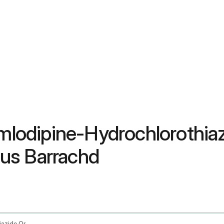
Amlodipine-Hydrochlorothia
us Barrachd
Aliskiren Amlodipine And Hydrochlorothiazide Oral Route