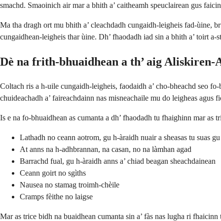
smachd. Smaoinich air mar a bhith a’ caitheamh speuclairean gus faicinn 
Ma tha dragh ort mu bhith a’ cleachdadh cungaidh-leigheis fad-ùine, b
cungaidhean-leigheis thar ùine. Dh’ fhaodadh iad sin a bhith a’ toirt 
Dè na frith-bhuaidhean a th’ aig Aliskire
Coltach ris a h-uile cungaidh-leigheis, faodaidh a’ cho-bheachd seo fo
chuideachadh a’ faireachdainn nas misneachaile mu do leigheas agus fios
Is e na fo-bhuaidhean as cumanta a dh’ fhaodadh tu fhaighinn mar as tric
Lathadh no ceann aotrom, gu h-àraidh nuair a sheasas tu suas gu
At anns na h-adhbrannan, na casan, no na làmhan agad
Barrachd fual, gu h-àraidh anns a’ chiad beagan sheachdainean
Ceann goirt no sgìths
Nausea no stamag troimh-chèile
Cramps fèithe no laigse
Mar as trice bidh na buaidhean cumanta sin a’ fàs nas lugha ri fhaicinn