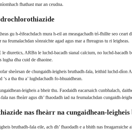
 gnìomhach fhathast mar an ceudna.
drochlorothiazide
heas gu h-èifeachdach mura h-eil an measgachadh trì-fhillte seo ceart
r na feumalachdan sònraichte agad agus mar a fhreagras tu ri leigheas.
diuretics, ARBn le luchd-bacadh sianal calcium, no luchd-bacadh beta 
as lugha dha cuid de dhaoine.
diofar sheòrsan de chungaidh-leigheis bruthadh-fala, leithid luchd-dìon A
ad ‘s a tha thu a’ lughdachadh fo-bhuaidhean.
ngaidhean-leigheis a bheir thu. Faodaidh eacarsaich cunbhalach, daithe
dh-fala nas fheàrr agus dh’ fhaodadh iad na feumalachdan cungaidh-leigh
iazide nas fheàrr na cungaidhean-leigheis 
heis bruthadh-fala eile, ach dh’ fhaodadh e a bhith nas freagarraiche a