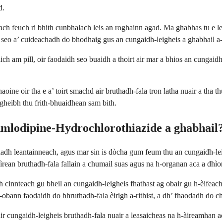
d.
ch feuch ri bhith cunbhalach leis an roghainn agad. Ma ghabhas tu e le b
 seo a’ cuideachadh do bhodhaig gus an cungaidh-leigheis a ghabhail a
aich am pill, oir faodaidh seo buaidh a thoirt air mar a bhios an cungai
oine oir tha e a’ toirt smachd air bruthadh-fala tron latha nuair a tha
 gheibh thu frith-bhuaidhean sam bith.
Amlodipine-Hydrochlorothiazide a ghabhail
ghladh leantainneach, agus mar sin is dòcha gum feum thu an cungaidh-l
ìrean bruthadh-fala fallain a chumail suas agus na h-organan aca a dhìo
 cinnteach gu bheil an cungaidh-leigheis fhathast ag obair gu h-èifeach
-obann faodaidh do bhruthadh-fala èirigh a-rithist, a dh’ fhaodadh do c
r cungaidh-leigheis bruthadh-fala nuair a leasaicheas na h-àireamhan ac