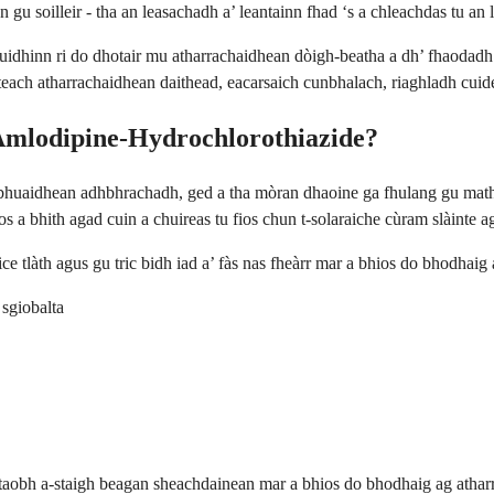
gu soilleir - tha an leasachadh a’ leantainn fhad ‘s a chleachdas tu an 
ruidhinn ri do dhotair mu atharrachaidhean dòigh-beatha a dh’ fhaodadh
a-steach atharrachaidhean daithead, eacarsaich cunbhalach, riaghladh cu
n-Amlodipine-Hydrochlorothiazide?
-bhuaidhean adhbhrachadh, ged a tha mòran dhaoine ga fhulang gu math. 
 a bhith agad cuin a chuireas tu fios chun t-solaraiche cùram slàinte a
e tlàth agus gu tric bidh iad a’ fàs nas fheàrr mar a bhios do bhodhaig 
 sgiobalta
 taobh a-staigh beagan sheachdainean mar a bhios do bhodhaig ag atharra