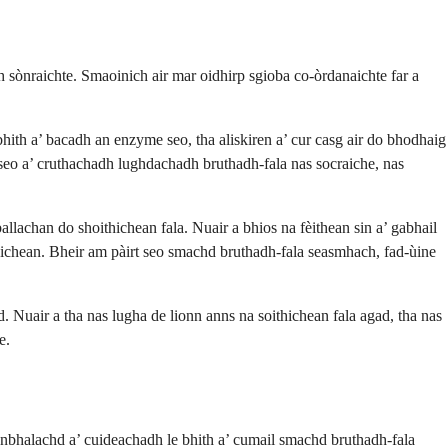
 sònraichte. Smaoinich air mar oidhirp sgioba co-òrdanaichte far a
bhith a’ bacadh an enzyme seo, tha aliskiren a’ cur casg air do bhodhaig
 seo a’ cruthachadh lughdachadh bruthadh-fala nas socraiche, nas
llachan do shoithichean fala. Nuair a bhios na fèithean sin a’ gabhail
ithichean. Bheir am pàirt seo smachd bruthadh-fala seasmhach, fad-ùine
. Nuair a tha nas lugha de lionn anns na soithichean fala agad, tha nas
e.
cunbhalachd a’ cuideachadh le bhith a’ cumail smachd bruthadh-fala