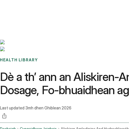
Benchmarks
Stories
FAQ
Sign up / Log in
HEALTH LIBRARY
Dè a th’ ann an Aliskiren-
Dosage, Fo-bhuaidhean ag
Last updated
3mh dhen Ghiblean 2026
Dachaigh
Cungaidhean-leigheis