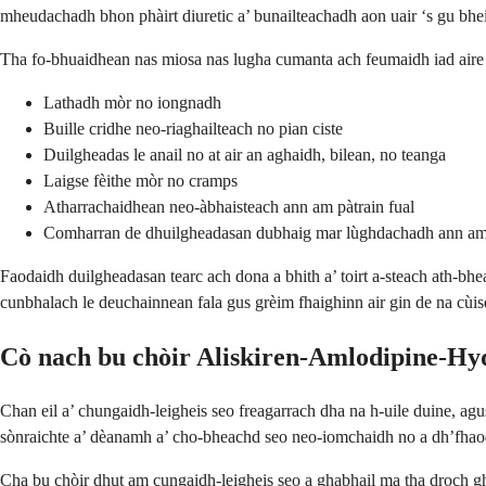
mheudachadh bhon phàirt diuretic a’ bunailteachadh aon uair ‘s gu bhe
Tha fo-bhuaidhean nas miosa nas lugha cumanta ach feumaidh iad aire 
Lathadh mòr no iongnadh
Buille cridhe neo-riaghailteach no pian ciste
Duilgheadas le anail no at air an aghaidh, bilean, no teanga
Laigse fèithe mòr no cramps
Atharrachaidhean neo-àbhaisteach ann am pàtrain fual
Comharran de dhuilgheadasan dubhaig mar lùghdachadh ann am 
Faodaidh duilgheadasan tearc ach dona a bhith a’ toirt a-steach ath-b
cunbhalach le deuchainnean fala gus grèim fhaighinn air gin de na cùise
Cò nach bu chòir Aliskiren-Amlodipine-Hyd
Chan eil a’ chungaidh-leigheis seo freagarrach dha na h-uile duine, a
sònraichte a’ dèanamh a’ cho-bheachd seo neo-iomchaidh no a dh’fhao
Cha bu chòir dhut am cungaidh-leigheis seo a ghabhail ma tha droch gha