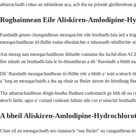
atharrachadh coltas an tablaidean aca, ach tha na prìomh ghrìtheidean
Roghainnean Eile Aliskiren-Amlodipine-Hy
Faodaidh grunn chungaidhean measgaichte eile bruthadh-fala àrd a leig
measgachaidhean trì-fhillte eadar-dhealaichte a mheasadh stèidhichte ai
Am measg nan measgachaidhean dùbailte cumanta tha luchd-dìon ACE le 
fìor mhath air bruthadh-fala le fo-bhuaidhean a dh’ fhaodadh a bhith n
Dh’ fhaodadh measgachaidhean trì-fhillte eile a bhith a’ toirt a-steach 
a’ lorg an measgachaidh a tha ag obair as fheàrr airson do bhodhaig fh
Tha atharrachaidhean dòigh-beatha fhathast cudromach ge bith dè na cu
deoch làidir, agus a’ cumail cuideam fallain uile cur ri smachd brutha
A bheil Aliskiren-Amlodipine-Hydrochloroth
Chan eil an measgachadh seo riatanach “nas fheàrr” na cungaidhean-leig