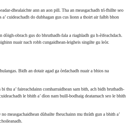
adar-dhealaichte ann an aon pill. Tha an measgachadh trì-fhillte seo
s a’ cuideachadh do dubhagan gus cus lionn a thoirt air falbh bhon
on dòigh-obrach gus do bhruthadh-fala a riaghladh gu h-èifeachdach.
ghinn nuair nach robh cungaidhean-leigheis singilte gu leòr.
fhulangas. Bidh an dotair agad ga òrdachadh nuair a bhios na
bi thu a’ faireachdainn comharraidhean sam bith, ach bidh bruthadh-
’ cuideachadh le bhith a’ dìon nam buill-bodhaig deatamach seo le bhith
te no measgachaidhean dùbailte fheuchainn mu thràth gun a bhith a’
choileanadh.