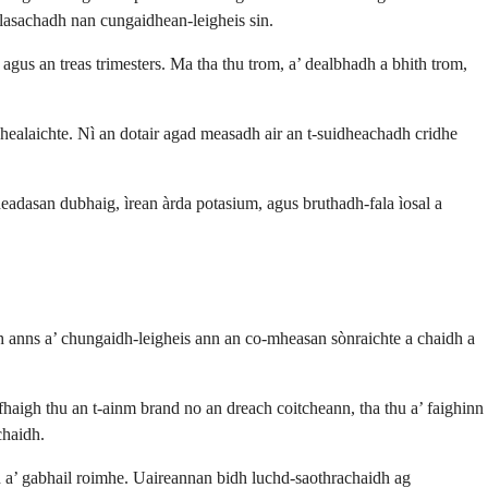
òlasachadh nan cungaidhean-leigheis sin.
gus an treas trimesters. Ma tha thu trom, a’ dealbhadh a bhith trom,
dhealaichte. Nì an dotair agad measadh air an t-suidheachadh cridhe
adasan dubhaig, ìrean àrda potasium, agus bruthadh-fala ìosal a
h anns a’ chungaidh-leigheis ann an co-mheasan sònraichte a chaidh a
haigh thu an t-ainm brand no an dreach coitcheann, tha thu a’ faighinn
chaidh.
h a’ gabhail roimhe. Uaireannan bidh luchd-saothrachaidh ag