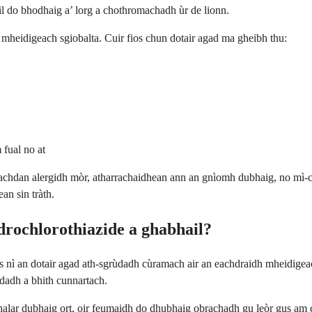
il do bhodhaig a’ lorg a chothromachadh ùr de lionn.
mheidigeach sgiobalta. Cuir fios chun dotair agad ma gheibh thu:
fual no at
heachdan alergidh mòr, atharrachaidhean ann an gnìomh dubhaig, no mì-c
an sin tràth.
rochlorothiazide a ghabhail?
gus nì an dotair agad ath-sgrùdadh cùramach air an eachdraidh mheidig
dadh a bhith cunnartach.
lar dubhaig ort, oir feumaidh do dhubhaig obrachadh gu leòr gus am cun