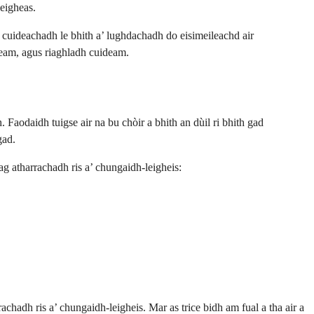
leigheas.
 cuideachadh le bhith a’ lughdachadh do eisimeileachd air
ideam, agus riaghladh cuideam.
Faodaidh tuigse air na bu chòir a bhith an dùil ri bhith gad
gad.
ag atharrachadh ris a’ chungaidh-leigheis:
chadh ris a’ chungaidh-leigheis. Mar as trice bidh am fual a tha air a