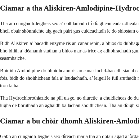
Ciamar a tha Aliskiren-Amlodipine-Hydroc
Tha am cungaidh-leigheis seo a’ cothlamadh trì dòighean eadar-dhealaic
bheil obair shònraichte aig gach pàirt gus cuideachadh le do shiostam 
Bidh Aliskiren a’ bacadh enzyme ris an canar renin, a bhios do dubhagan
bho bhith a’ dèanamh stuthan a bhios mar as trice ag adhbhrachadh gum
seasmhaiche.
Buinidh Amlodipine do bhuidheann ris an canar luchd-bacadh sianal calci
fois, bidh do shoithichean fala a’ leudachadh, a’ leigeil le fuil sruth
tron latha.
Tha Hydrochlorothiazide na pill uisge, no diuretic, a chuidicheas do d
lugha de bhruthadh an aghaidh ballachan shoithichean. Tha an dòigh soca
Ciamar a bu chòir dhomh Aliskiren-Amlodi
Gabh an cungaidh-leigheis seo dìreach mar a tha an dotair agad a’ òrda