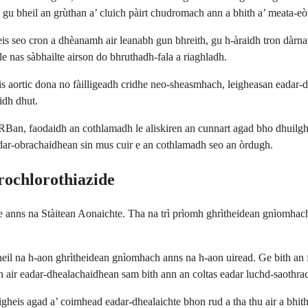
 gu bheil an grùthan a’ cluich pàirt chudromach ann a bhith a’ meata-e
 seo cron a dhèanamh air leanabh gun bhreith, gu h-àraidh tron dàrna a
le nas sàbhailte airson do bhruthadh-fala a riaghladh.
sis aortic dona no fàilligeadh cridhe neo-sheasmhach, leigheasan eadar-
idh dhut.
RBan, faodaidh an cothlamadh le aliskiren an cunnart agad bho dhuilghe
dar-obrachaidhean sin mus cuir e an cothlamadh seo an òrdugh.
ochlorothiazide
de anns na Stàitean Aonaichte. Tha na trì prìomh ghrìtheidean gnìomhac
eil na h-aon ghrìtheidean gnìomhach anns na h-aon uiread. Ge bith an f
air eadar-dhealachaidhean sam bith ann an coltas eadar luchd-saothra
gheis agad a’ coimhead eadar-dhealaichte bhon rud a tha thu air a bhit