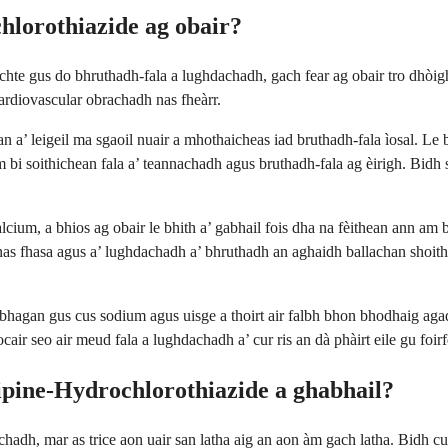
hlorothiazide ag obair?
hte gus do bhruthadh-fala a lughdachadh, gach fear ag obair tro dhòigh
cardiovascular obrachadh nas fheàrr.
 a’ leigeil ma sgaoil nuair a mhothaicheas iad bruthadh-fala ìosal. Le 
 bi soithichean fala a’ teannachadh agus bruthadh-fala ag èirigh. Bidh
um, a bhios ag obair le bhith a’ gabhail fois dha na fèithean ann am ba
adh nas fhasa agus a’ lughdachadh a’ bhruthadh an aghaidh ballachan sho
ubhagan gus cus sodium agus uisge a thoirt air falbh bhon bhodhaig agad
ir seo air meud fala a lughdachadh a’ cur ris an dà phàirt eile gu foirf
pine-Hydrochlorothiazide a ghabhail?
chadh, mar as trice aon uair san latha aig an aon àm gach latha. Bidh 