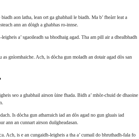
iadh aon latha, lean ort ga ghabhail le biadh. Ma b’ fheàrr leat a
-steach ann an dòigh a ghabhas ro-innse.
dh-leigheis a’ sgaoileadh sa bhodhaig agad. Tha am pill air a dhealbhadh
 thu as gnìomhaiche. Ach, is dòcha gun moladh an dotair agad dòs san
?
eigheis seo a ghabhail airson ùine fhada. Bidh a’ mhòr-chuid de dhaoine
n.
dach. Is dòcha gun atharraich iad an dòs agad no gun gluais iad
hur ann an cunnart airson duilgheadasan.
a. Ach, is e an cungaidh-leigheis a tha a’ cumail do bhruthadh-fala fo