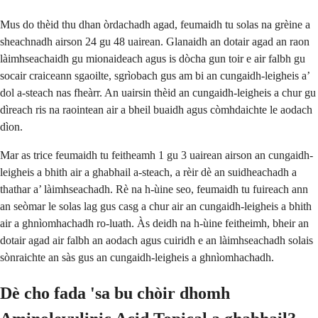
Mus do thèid thu dhan òrdachadh agad, feumaidh tu solas na grèine a
sheachnadh airson 24 gu 48 uairean. Glanaidh an dotair agad an raon
làimhseachaidh gu mionaideach agus is dòcha gun toir e air falbh gu
socair craiceann sgaoilte, sgrìobach gus am bi an cungaidh-leigheis a’
dol a-steach nas fheàrr. An uairsin thèid an cungaidh-leigheis a chur gu
dìreach ris na raointean air a bheil buaidh agus còmhdaichte le aodach
dìon.
Mar as trice feumaidh tu feitheamh 1 gu 3 uairean airson an cungaidh-
leigheis a bhith air a ghabhail a-steach, a rèir dè an suidheachadh a
thathar a’ làimhseachadh. Rè na h-ùine seo, feumaidh tu fuireach ann
an seòmar le solas lag gus casg a chur air an cungaidh-leigheis a bhith
air a ghnìomhachadh ro-luath. Às deidh na h-ùine feitheimh, bheir an
dotair agad air falbh an aodach agus cuiridh e an làimhseachadh solais
sònraichte an sàs gus an cungaidh-leigheis a ghnìomhachadh.
Dè cho fada 'sa bu chòir dhomh