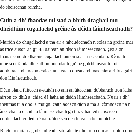
do sheiseanan roimhe.
Cuin a dh’ fhaodas mi stad a bhith draghail mu
dheidhinn cugallachd grèine às dèidh làimhseachadh?
Mairidh do chugallachd a tha air a mheudachadh ri solas na grèine mar
as trice airson 24 gu 48 uairean an dèidh làimhseachadh, ged a dh’
fhanas cuid de dhaoine cugallach airson suas ri seachdain. Rè na h-
ùine seo, faodaidh eadhon nochdadh grèine goirid losgadh mòr
adhbhrachadh no an craiceann agad a dhèanamh nas miosa ri freagairt
don làimhseachadh.
Dèan plana fuireach a-staigh no ann an àiteachan dubharach tron latha
airson co-dhiù a’ chiad dà latha an dèidh làimhseachadh. Nuair a dh’
fheumas tu a dhol a-muigh, caith aodach dìon a tha a’ còmhdach na h-
àiteachan a chaidh a làimhseachadh gu tur. Chan eil sunscreen
cunbhalach gu leòr rè na h-ùine seo de chugallachd àrdaichte.
Bheir an dotair agad stiùireadh sònraichte dhut mu cuin as urrainn dhut