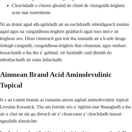
Cleachdadh o chionn ghoirid de chuid de chungaidh-leigheis
acne mar isotretinoin
Nì an dotair agad ath-sgrùdadh air an eachdraidh mheidigeach iomlan
agad agus na cungaidhean-leigheis gnàthach agad mus mol e an
leigheas seo. Dèan cinnteach gun toir thu iomradh air a h-uile droga
òrdugh-cungaidh, cungaidhean-leigheis thar-chunntair, agus stuthan-
leasachaidh a tha thu a’ gabhail, oir faodaidh cuid dhiubh do
mhothachadh air solas àrdachadh.
Ainmean Brand Acid Aminolevulinic
Topical
Is e an t-ainm branda as cumanta airson aigéad aminolevulinic topical
Levulan Kerastick. Tha am foirmle seo a’ tighinn mar fhuasgladh a tha
air a chur an sàs gu dìreach air a’ chraiceann a’ cleachdadh inneal-
sgaoilidh sònraichte.