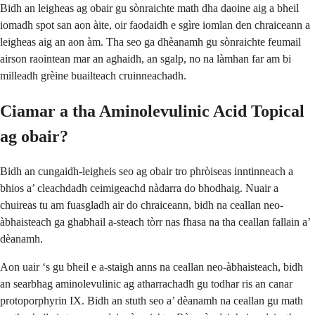
Bidh an leigheas ag obair gu sònraichte math dha daoine aig a bheil
iomadh spot san aon àite, oir faodaidh e sgìre iomlan den chraiceann a
leigheas aig an aon àm. Tha seo ga dhèanamh gu sònraichte feumail
airson raointean mar an aghaidh, an sgalp, no na làmhan far am bi
milleadh grèine buailteach cruinneachadh.
Ciamar a tha Aminolevulinic Acid Topical
ag obair?
Bidh an cungaidh-leigheis seo ag obair tro phròiseas inntinneach a
bhios a’ cleachdadh ceimigeachd nàdarra do bhodhaig. Nuair a
chuireas tu am fuasgladh air do chraiceann, bidh na ceallan neo-
àbhaisteach ga ghabhail a-steach tòrr nas fhasa na tha ceallan fallain a’
dèanamh.
Aon uair ‘s gu bheil e a-staigh anns na ceallan neo-àbhaisteach, bidh
an searbhag aminolevulinic ag atharrachadh gu todhar ris an canar
protoporphyrin IX. Bidh an stuth seo a’ dèanamh na ceallan gu math