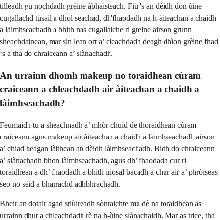
tilleadh gu nochdadh grèine àbhaisteach. Fiù 's an dèidh don ùine
cugallachd tùsail a dhol seachad, dh'fhaodadh na h-àiteachan a chaidh
a làimhseachadh a bhith nas cugallaiche ri grèine airson grunn
sheachdainean, mar sin lean ort a’ cleachdadh deagh dhìon grèine fhad
‘s a tha do chraiceann a’ slànachadh.
An urrainn dhomh makeup no toraidhean cùram
craiceann a chleachdadh air àiteachan a chaidh a
làimhseachadh?
Feumaidh tu a sheachnadh a’ mhòr-chuid de thoraidhean cùram
craiceann agus makeup air àiteachan a chaidh a làimhseachadh airson
a’ chiad beagan làithean an dèidh làimhseachadh. Bidh do chraiceann
a’ slànachadh bhon làimhseachadh, agus dh’ fhaodadh cur ri
toraidhean a dh’ fhaodadh a bhith iriosal bacadh a chur air a’ phròiseas
seo no sèid a bharrachd adhbhrachadh.
Bheir an dotair agad stiùireadh sònraichte mu dè na toraidhean as
urrainn dhut a chleachdadh rè na h-ùine slànachaidh. Mar as trice, tha