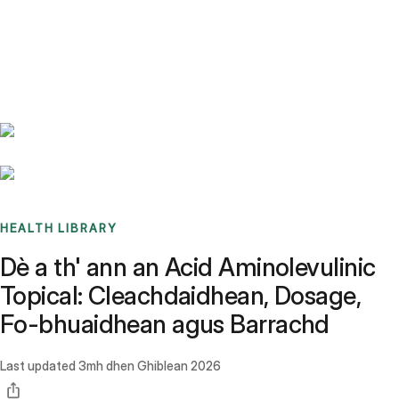
Benchmarks
Stories
FAQ
Sign up / Log in
HEALTH LIBRARY
Dè a th' ann an Acid Aminolevulinic
Topical: Cleachdaidhean, Dosage,
Fo-bhuaidhean agus Barrachd
Last updated
3mh dhen Ghiblean 2026