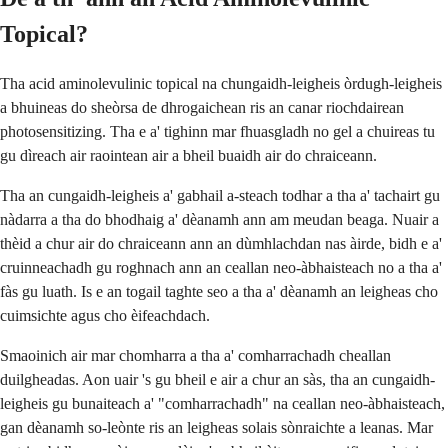
Topical?
Tha acid aminolevulinic topical na chungaidh-leigheis òrdugh-leigheis
a bhuineas do sheòrsa de dhrogaichean ris an canar riochdairean
photosensitizing. Tha e a' tighinn mar fhuasgladh no gel a chuireas tu
gu dìreach air raointean air a bheil buaidh air do chraiceann.
Tha an cungaidh-leigheis a' gabhail a-steach todhar a tha a' tachairt gu
nàdarra a tha do bhodhaig a' dèanamh ann am meudan beaga. Nuair a
thèid a chur air do chraiceann ann an dùmhlachdan nas àirde, bidh e a'
cruinneachadh gu roghnach ann an ceallan neo-àbhaisteach no a tha a'
fàs gu luath. Is e an togail taghte seo a tha a' dèanamh an leigheas cho
cuimsichte agus cho èifeachdach.
Smaoinich air mar chomharra a tha a' comharrachadh cheallan
duilgheadas. Aon uair 's gu bheil e air a chur an sàs, tha an cungaidh-
leigheis gu bunaiteach a' "comharrachadh" na ceallan neo-àbhaisteach,
gan dèanamh so-leònte ris an leigheas solais sònraichte a leanas. Mar