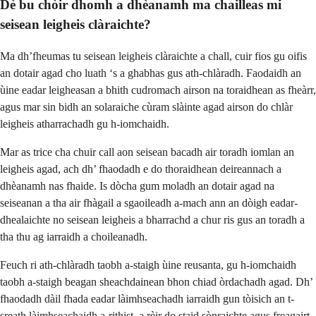
Dè bu chòir dhomh a dhèanamh ma chailleas mi
seisean leigheis clàraichte?
Ma dh’fheumas tu seisean leigheis clàraichte a chall, cuir fios gu oifis
an dotair agad cho luath ‘s a ghabhas gus ath-chlàradh. Faodaidh an
ùine eadar leigheasan a bhith cudromach airson na toraidhean as fheàrr,
agus mar sin bidh an solaraiche cùram slàinte agad airson do chlàr
leigheis atharrachadh gu h-iomchaidh.
Mar as trice cha chuir call aon seisean bacadh air toradh iomlan an
leigheis agad, ach dh’ fhaodadh e do thoraidhean deireannach a
dhèanamh nas fhaide. Is dòcha gum moladh an dotair agad na
seiseanan a tha air fhàgail a sgaoileadh a-mach ann an dòigh eadar-
dhealaichte no seisean leigheis a bharrachd a chur ris gus an toradh a
tha thu ag iarraidh a choileanadh.
Feuch ri ath-chlàradh taobh a-staigh ùine reusanta, gu h-iomchaidh
taobh a-staigh beagan sheachdainean bhon chiad òrdachadh agad. Dh’
fhaodadh dàil fhada eadar làimhseachadh iarraidh gun tòisich an t-
sreath làimhseachaidh a-rithist, a rèir do staid sònraichte agus freagairt