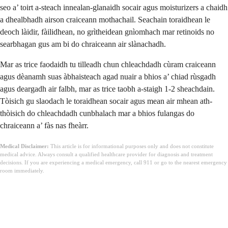
seo a’ toirt a-steach innealan-glanaidh socair agus moisturizers a chaidh
a dhealbhadh airson craiceann mothachail. Seachain toraidhean le
deoch làidir, fàilidhean, no grìtheidean gnìomhach mar retinoids no
searbhagan gus am bi do chraiceann air slànachadh.
Mar as trice faodaidh tu tilleadh chun chleachdadh cùram craiceann
agus dèanamh suas àbhaisteach agad nuair a bhios a’ chiad rùsgadh
agus deargadh air falbh, mar as trice taobh a-staigh 1-2 sheachdain.
Tòisich gu slaodach le toraidhean socair agus mean air mhean ath-
thòisich do chleachdadh cunbhalach mar a bhios fulangas do
chraiceann a’ fàs nas fheàrr.
Medical Disclaimer:
This article is for informational purposes only and does not constitute
medical advice. Always consult a qualified healthcare provider for diagnosis and treatment
decisions. If you are experiencing a medical emergency, call 911 or go to the nearest emergency
room immediately.