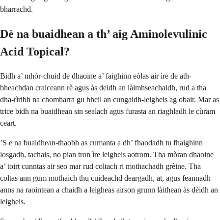
bharrachd.
Dè na buaidhean a th’ aig Aminolevulinic
Acid Topical?
Bidh a’ mhòr-chuid de dhaoine a’ faighinn eòlas air ìre de ath-
bheachdan craiceann rè agus às deidh an làimhseachaidh, rud a tha
dha-rìribh na chomharra gu bheil an cungaidh-leigheis ag obair. Mar as
trice bidh na buaidhean sin sealach agus furasta an riaghladh le cùram
ceart.
’S e na buaidhean-thaobh as cumanta a dh’ fhaodadh tu fhaighinn
losgadh, tachais, no pian tron ìre leigheis aotrom. Tha mòran dhaoine
a’ toirt cunntas air seo mar rud coltach ri mothachadh grèine. Tha
coltas ann gum mothaich thu cuideachd deargadh, at, agus feannadh
anns na raointean a chaidh a leigheas airson grunn làithean às dèidh an
leigheis.