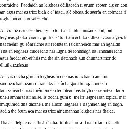
sònraichte. Faodaidh an leigheas dèiligeadh ri grunn spotan aig an aon
àm agus mar as trice bidh e a’ fàgail glè bheag de sgarfa an coimeas ri
roghainnean lannsaireachd.
An coimeas ri cryotherapy no toirt air falbh lannsaireachd, bidh
leigheas photodynamic gu tric a’ toirt a-mach toraidhean cosmaigeach
nas fheàrr, gu sònraichte air raointean faicsinneach mar an aghaidh.
Tha an leigheas cuideachd nas lugha de ionnsaigh na lannsaireachd
agus faodar ath-aithris ma tha sin riatanach gun chunnart mòr de
dhuilgheadasan.
Ach, is dòcha gum bi leigheasan eile nas iomchaidh ann an
suidheachaidhean sònraichte. Is dòcha gum bi roghainnean
lannsaireachd nas fheàrr airson leòintean nas tiugh no raointean far a
bheil amharas air aillse. Is dòcha gum b’ fheàrr leigheasan topical mar
imiquimod dha daoine a tha airson leigheas a riaghladh aig an taigh,
ged a tha feum aca mar as trice air amannan leigheis nas fhaide.
Tha an “leigheas as fheàrr” dha-rìribh an urra ri na factaran fa leth