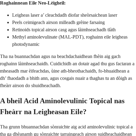
Roghainnean Eile Neo-Lèigheil:
Leigheas laser a’ cleachdadh diofar sheòrsaichean laser
Peels ceimigeach airson milleadh grèine farsaing
Retinoids topical airson casg agus làimhseachadh tlàth
Methyl aminolevulinate (MAL-PDT), roghainn eile leigheas
photodynamic
Tha na buannachdan agus na beachdachaidhean fhèin aig gach
roghainn làimhseachaidh. Cuidichidh an dotair agad thu gus factaran a
mheasadh mar èifeachdas, ùine ath-bheothachaidh, fo-bhuaidhean a
dh’ fhaodadh a bhith ann, agus cosgais nuair a thaghas tu an dòigh as
fheàrr airson do shuidheachadh.
A bheil Acid Aminolevulinic Topical nas
Fheàrr na Leigheasan Eile?
Tha grunn bhuannachdan sònraichte aig acid aminolevulinic topical a
tha ga dhèanamh gu sònraichte tarraingeach airson suidheachaidhean