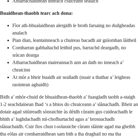
Atharrachaidhean inneach craiceann sealach
Buaidhean-thaobh tearc ach dona:
Fìor ath-bhualaidhean alergidh le broth farsaing no duilgheadas
analach
Pian dian, leantainneach a chuireas bacadh air gnìomhan làitheil
Comharran gabhaltachd leithid pus, barrachd deargadh, no
sràcan dearga
Atharrachaidhean maireannach ann an dath no inneach a’
chraicinn
At mòr a bheir buaidh air sealladh (nuair a thathar a’ leigheas
raointean aghaidh)
Bidh a’ mhòr-chuid de bhuaidhean-thaobh a’ fuasgladh taobh a-staigh
1-2 seachdainean fhad ‘s a bhios do chraiceann a’ slànachadh. Bheir an
dotair agad stiùireadh sònraichte às dèidh cùraim gus cuideachadh le
bhith a’ lughdachadh mì-chofhurtachd agus a’ brosnachadh
slànachaidh. Cuir fios chun t-solaraiche cùram slàinte agad ma gheibh
thu eòlas air comharraidhean sam bith a tha draghail no ma tha