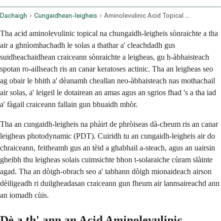
Dachaigh
Cungaidhean-leigheis
Aminolevulinic Acid Topical Route
Tha acid aminolevulinic topical na chungaidh-leigheis sònraichte a tha
air a ghnìomhachadh le solas a thathar a' cleachdadh gus
suidheachaidhean craiceann sònraichte a leigheas, gu h-àbhaisteach
spotan ro-aillseach ris an canar keratoses actinic. Tha an leigheas seo
ag obair le bhith a' dèanamh cheallan neo-àbhaisteach nas mothachail
air solas, a' leigeil le dotairean an amas agus an sgrios fhad 's a tha iad
a' fàgail craiceann fallain gun bhuaidh mhòr.
Tha an cungaidh-leigheis na phàirt de phròiseas dà-cheum ris an canar
leigheas photodynamic (PDT). Cuiridh tu an cungaidh-leigheis air do
chraiceann, feitheamh gus an tèid a ghabhail a-steach, agus an uairsin
gheibh thu leigheas solais cuimsichte bhon t-solaraiche cùram slàinte
agad. Tha an dòigh-obrach seo a' tabhann dòigh mionaideach airson
dèiligeadh ri duilgheadasan craiceann gun fheum air lannsaireachd ann
an iomadh cùis.
Dè a th' ann an Acid Aminolevulinic