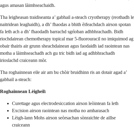
agus amasan làimhseachaidh.
Tha leigheasan traidiseanta a’ gabhail a-steach cryotherapy (reothadh le
naitridean leaghaidh), a dh’ fhaodas a bhith èifeachdach airson spotan
fa leth ach a dh’ fhaodadh barrachd sgrìoban adhbhrachadh. Bidh
riochdairean chemotherapy topical mar 5-fluorouracil no imiquimod ag
obair thairis air grunn sheachdainean agus faodaidh iad raointean nas
motha a làimhseachadh ach gu tric bidh iad ag adhbhrachadh
irioslachd craiceann mòr.
Tha roghainnean eile air am bu chòir bruidhinn ris an dotair agad a’
gabhail a-steach:
Roghainnean Lèigheil:
Curettage agus electrodesiccation airson leòintean fa leth
Excision airson raointean nas motha no amharasach
Lèigh-lann Mohs airson seòrsachan sònraichte de aillse
craiceann