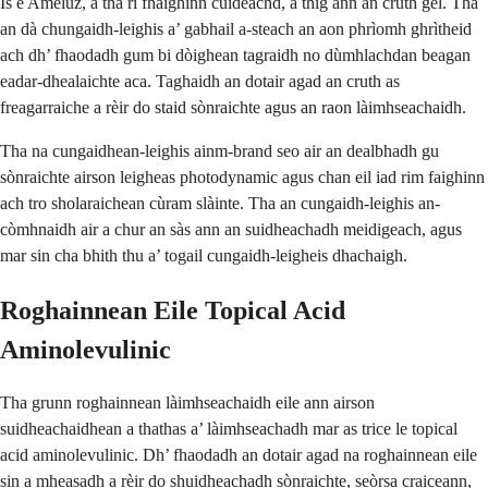
Is e Ameluz, a tha ri fhaighinn cuideachd, a thig ann an cruth gel. Tha
an dà chungaidh-leighis a’ gabhail a-steach an aon phrìomh ghrìtheid
ach dh’ fhaodadh gum bi dòighean tagraidh no dùmhlachdan beagan
eadar-dhealaichte aca. Taghaidh an dotair agad an cruth as
freagarraiche a rèir do staid sònraichte agus an raon làimhseachaidh.
Tha na cungaidhean-leighis ainm-brand seo air an dealbhadh gu
sònraichte airson leigheas photodynamic agus chan eil iad rim faighinn
ach tro sholaraichean cùram slàinte. Tha an cungaidh-leighis an-
còmhnaidh air a chur an sàs ann an suidheachadh meidigeach, agus
mar sin cha bhith thu a’ togail cungaidh-leigheis dhachaigh.
Roghainnean Eile Topical Acid
Aminolevulinic
Tha grunn roghainnean làimhseachaidh eile ann airson
suidheachaidhean a thathas a’ làimhseachadh mar as trice le topical
acid aminolevulinic. Dh’ fhaodadh an dotair agad na roghainnean eile
sin a mheasadh a rèir do shuidheachadh sònraichte, seòrsa craiceann,