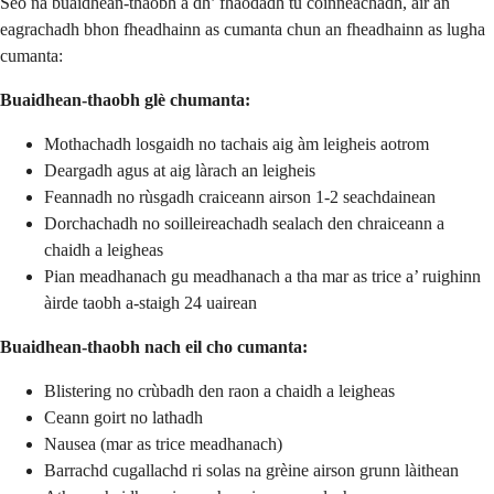
Seo na buaidhean-thaobh a dh’ fhaodadh tu coinneachadh, air an
eagrachadh bhon fheadhainn as cumanta chun an fheadhainn as lugha
cumanta:
Buaidhean-thaobh glè chumanta:
Mothachadh losgaidh no tachais aig àm leigheis aotrom
Deargadh agus at aig làrach an leigheis
Feannadh no rùsgadh craiceann airson 1-2 seachdainean
Dorchachadh no soilleireachadh sealach den chraiceann a
chaidh a leigheas
Pian meadhanach gu meadhanach a tha mar as trice a’ ruighinn
àirde taobh a-staigh 24 uairean
Buaidhean-thaobh nach eil cho cumanta:
Blistering no crùbadh den raon a chaidh a leigheas
Ceann goirt no lathadh
Nausea (mar as trice meadhanach)
Barrachd cugallachd ri solas na grèine airson grunn làithean