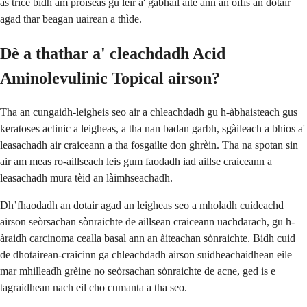
as trice bidh am pròiseas gu lèir a' gabhail àite ann an oifis an dotair
agad thar beagan uairean a thìde.
Dè a thathar a' cleachdadh Acid
Aminolevulinic Topical airson?
Tha an cungaidh-leigheis seo air a chleachdadh gu h-àbhaisteach gus
keratoses actinic a leigheas, a tha nan badan garbh, sgàileach a bhios a'
leasachadh air craiceann a tha fosgailte don ghrèin. Tha na spotan sin
air am meas ro-aillseach leis gum faodadh iad aillse craiceann a
leasachadh mura tèid an làimhseachadh.
Dh’fhaodadh an dotair agad an leigheas seo a mholadh cuideachd
airson seòrsachan sònraichte de aillsean craiceann uachdarach, gu h-
àraidh carcinoma cealla basal ann an àiteachan sònraichte. Bidh cuid
de dhotairean-craicinn ga chleachdadh airson suidheachaidhean eile
mar mhilleadh grèine no seòrsachan sònraichte de acne, ged is e
tagraidhean nach eil cho cumanta a tha seo.