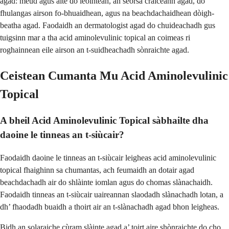
agad: meud agus àite do leòintean, an seòrsa craiceann agad, do
fhulangas airson fo-bhuaidhean, agus na beachdachaidhean dòigh-
beatha agad. Faodaidh an dermatologist agad do chuideachadh gus
tuigsinn mar a tha acid aminolevulinic topical an coimeas ri
roghainnean eile airson an t-suidheachadh sònraichte agad.
Ceistean Cumanta Mu Acid Aminolevulinic
Topical
A bheil Acid Aminolevulinic Topical sàbhailte dha
daoine le tinneas an t-siùcair?
Faodaidh daoine le tinneas an t-siùcair leigheas acid aminolevulinic
topical fhaighinn sa chumantas, ach feumaidh an dotair agad
beachdachadh air do shlàinte iomlan agus do chomas slànachaidh.
Faodaidh tinneas an t-siùcair uaireannan slaodadh slànachadh lotan, a
dh’ fhaodadh buaidh a thoirt air an t-slànachadh agad bhon leigheas.
Bidh an solaraiche cùram slàinte agad a’ toirt aire shònraichte do cho