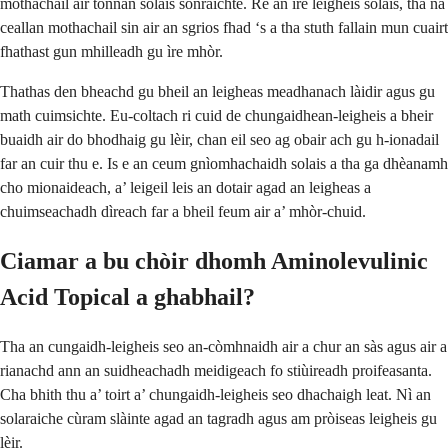
mothachail air tonnan solais sònraichte. Rè an ìre leigheis solais, tha na
ceallan mothachail sin air an sgrios fhad ‘s a tha stuth fallain mun cuairt
fhathast gun mhilleadh gu ìre mhòr.
Thathas den bheachd gu bheil an leigheas meadhanach làidir agus gu
math cuimsichte. Eu-coltach ri cuid de chungaidhean-leigheis a bheir
buaidh air do bhodhaig gu lèir, chan eil seo ag obair ach gu h-ionadail
far an cuir thu e. Is e an ceum gnìomhachaidh solais a tha ga dhèanamh
cho mionaideach, a’ leigeil leis an dotair agad an leigheas a
chuimseachadh dìreach far a bheil feum air a’ mhòr-chuid.
Ciamar a bu chòir dhomh Aminolevulinic
Acid Topical a ghabhail?
Tha an cungaidh-leigheis seo an-còmhnaidh air a chur an sàs agus air a
rianachd ann an suidheachadh meidigeach fo stiùireadh proifeasanta.
Cha bhith thu a’ toirt a’ chungaidh-leigheis seo dhachaigh leat. Nì an
solaraiche cùram slàinte agad an tagradh agus am pròiseas leigheis gu
lèir.