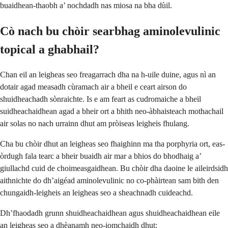
buaidhean-thaobh a’ nochdadh nas miosa na bha dùil.
Cò nach bu chòir searbhag aminolevulinic
topical a ghabhail?
Chan eil an leigheas seo freagarrach dha na h-uile duine, agus nì an
dotair agad measadh cùramach air a bheil e ceart airson do
shuidheachadh sònraichte. Is e am feart as cudromaiche a bheil
suidheachaidhean agad a bheir ort a bhith neo-àbhaisteach mothachail
air solas no nach urrainn dhut am pròiseas leigheis fhulang.
Cha bu chòir dhut an leigheas seo fhaighinn ma tha porphyria ort, eas-
òrdugh fala tearc a bheir buaidh air mar a bhios do bhodhaig a’
giullachd cuid de choimeasgaidhean. Bu chòir dha daoine le aileirdsidh
aithnichte do dh’aigéad aminolevulinic no co-phàirtean sam bith den
chungaidh-leigheis an leigheas seo a sheachnadh cuideachd.
Dh’fhaodadh grunn shuidheachaidhean agus shuidheachaidhean eile
an leigheas seo a dhèanamh neo-iomchaidh dhut: