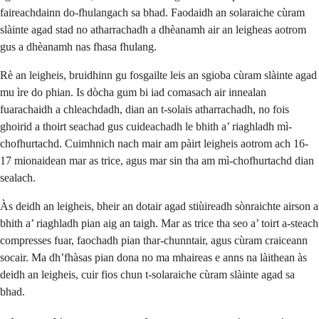
faireachdainn do-fhulangach sa bhad. Faodaidh an solaraiche cùram
slàinte agad stad no atharrachadh a dhèanamh air an leigheas aotrom
gus a dhèanamh nas fhasa fhulang.
Rè an leigheis, bruidhinn gu fosgailte leis an sgioba cùram slàinte agad
mu ìre do phian. Is dòcha gum bi iad comasach air innealan
fuarachaidh a chleachdadh, dian an t-solais atharrachadh, no fois
ghoirid a thoirt seachad gus cuideachadh le bhith a’ riaghladh mì-
chofhurtachd. Cuimhnich nach mair am pàirt leigheis aotrom ach 16-
17 mionaidean mar as trice, agus mar sin tha am mì-chofhurtachd dian
sealach.
Às deidh an leigheis, bheir an dotair agad stiùireadh sònraichte airson a
bhith a’ riaghladh pian aig an taigh. Mar as trice tha seo a’ toirt a-steach
compresses fuar, faochadh pian thar-chunntair, agus cùram craiceann
socair. Ma dh’fhàsas pian dona no ma mhaireas e anns na làithean às
deidh an leigheis, cuir fios chun t-solaraiche cùram slàinte agad sa
bhad.