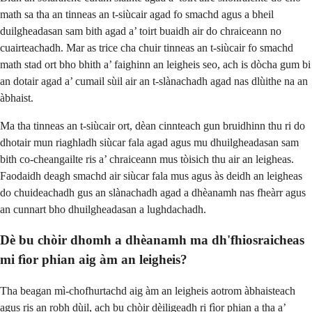
math sa tha an tinneas an t-siùcair agad fo smachd agus a bheil
duilgheadasan sam bith agad a’ toirt buaidh air do chraiceann no
cuairteachadh. Mar as trice cha chuir tinneas an t-siùcair fo smachd
math stad ort bho bhith a’ faighinn an leigheis seo, ach is dòcha gum bi
an dotair agad a’ cumail sùil air an t-slànachadh agad nas dlùithe na an
àbhaist.
Ma tha tinneas an t-siùcair ort, dèan cinnteach gun bruidhinn thu ri do
dhotair mun riaghladh siùcar fala agad agus mu dhuilgheadasan sam
bith co-cheangailte ris a’ chraiceann mus tòisich thu air an leigheas.
Faodaidh deagh smachd air siùcar fala mus agus às deidh an leigheas
do chuideachadh gus an slànachadh agad a dhèanamh nas fheàrr agus
an cunnart bho dhuilgheadasan a lughdachadh.
Dè bu chòir dhomh a dhèanamh ma dh'fhiosraicheas
mi fìor phian aig àm an leigheis?
Tha beagan mì-chofhurtachd aig àm an leigheis aotrom àbhaisteach
agus ris an robh dùil, ach bu chòir dèiligeadh ri fìor phian a tha a’