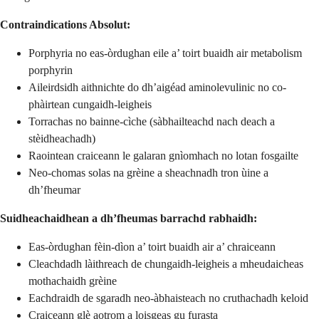
Contraindications Absolut:
Porphyria no eas-òrdughan eile a’ toirt buaidh air metabolism
porphyrin
Aileirdsidh aithnichte do dh’aigéad aminolevulinic no co-
phàirtean cungaidh-leigheis
Torrachas no bainne-cìche (sàbhailteachd nach deach a
stèidheachadh)
Raointean craiceann le galaran gnìomhach no lotan fosgailte
Neo-chomas solas na grèine a sheachnadh tron ùine a
dh’fheumar
Suidheachaidhean a dh’fheumas barrachd rabhaidh:
Eas-òrdughan fèin-dìon a’ toirt buaidh air a’ chraiceann
Cleachdadh làithreach de chungaidh-leigheis a mheudaicheas
mothachaidh grèine
Eachdraidh de sgaradh neo-àbhaisteach no cruthachadh keloid
Craiceann glè aotrom a loisgeas gu furasta