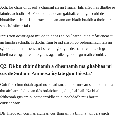
Ach, bu chòir dhut sùil a chumail air an t-siùcar fala agad nas dlùithe rè
làimhseachadh TB. Faodaidh cuideam gabhaltachd agus cuid de
bhuaidhean leithid atharrachaidhean ann am biadh buaidh a thoirt air
smachd siùcar fala.
Innis don dotair agad mu do thinneas an t-siùcair nuair a thòisicheas tu
air làimhseachadh. Is dòcha gum bi iad airson co-òrdanachadh leis an
sgioba cùraim tinneas an t-siùcair agad gus dèanamh cinnteach gu
bheil na cungaidhean-leigheis agad uile ag obair gu math còmhla.
Q2. Dè bu chòir dhomh a dhèanamh ma ghabhas mi
cus de Sodium Aminosalicylate gun fhiosta?
Cuir fios chun dotair agad no ionad smachd puinnsean sa bhad ma tha
thu air barrachd na an dòs òrdaichte agad a ghabhail. Na bi a’
feitheamh gus am bi comharraidhean a’ nochdadh mus iarr thu
cuideachadh.
Dh’ fhaodadh comharraidhean cus-tharraing a bhith a’ toirt a-steach