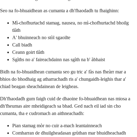
Seo na fo-bhuaidhean as cumanta a dh'fhaodadh tu fhaighinn:
Mì-chofhurtachd stamag, nausea, no mì-chofhurtachd bhoilg
tlàth
A' bhuinneach no stòl sgaoilte
Call biadh
Ceann goirt tlàth
Sgìths no a' faireachdainn nas sgìth na b' àbhaist
Bidh na fo-bhuaidhean cumanta seo gu tric a' fàs nas fheàrr mar a
bhios do bhodhaig ag atharrachadh ris a' chungaidh-leighis thar a'
chiad beagan sheachdainean de leigheas.
Dh'fhaodadh gum faigh cuid de dhaoine fo-bhuaidhean nas miosa a
dh'fheumas aire mheidigeach sa bhad. Ged nach eil iad sin cho
cumanta, tha e cudromach an aithneachadh:
Pian stamag mòr no cuir a-mach leantainneach
Comharran de dhuilgheadasan grùthan mar bhuidheachadh