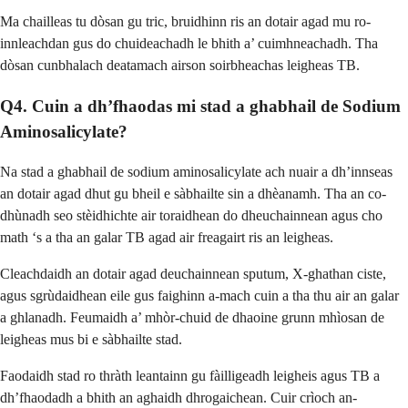
Ma chailleas tu dòsan gu tric, bruidhinn ris an dotair agad mu ro-
innleachdan gus do chuideachadh le bhith a’ cuimhneachadh. Tha
dòsan cunbhalach deatamach airson soirbheachas leigheas TB.
Q4. Cuin a dh’fhaodas mi stad a ghabhail de Sodium
Aminosalicylate?
Na stad a ghabhail de sodium aminosalicylate ach nuair a dh’innseas
an dotair agad dhut gu bheil e sàbhailte sin a dhèanamh. Tha an co-
dhùnadh seo stèidhichte air toraidhean do dheuchainnean agus cho
math ‘s a tha an galar TB agad air freagairt ris an leigheas.
Cleachdaidh an dotair agad deuchainnean sputum, X-ghathan ciste,
agus sgrùdaidhean eile gus faighinn a-mach cuin a tha thu air an galar
a ghlanadh. Feumaidh a’ mhòr-chuid de dhaoine grunn mhìosan de
leigheas mus bi e sàbhailte stad.
Faodaidh stad ro thràth leantainn gu fàilligeadh leigheis agus TB a
dh’fhaodadh a bhith an aghaidh dhrogaichean. Cuir crìoch an-