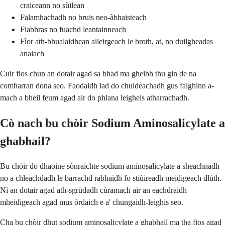
craiceann no sùilean
Falamhachadh no bruis neo-àbhaisteach
Fiabhras no fuachd leantainneach
Fìor ath-bhualaidhean aileirgeach le broth, at, no duilgheadas
analach
Cuir fios chun an dotair agad sa bhad ma gheibh thu gin de na
comharran dona seo. Faodaidh iad do chuideachadh gus faighinn a-
mach a bheil feum agad air do phlana leigheis atharrachadh.
Cò nach bu chòir Sodium Aminosalicylate a
ghabhail?
Bu chòir do dhaoine sònraichte sodium aminosalicylate a sheachnadh
no a chleachdadh le barrachd rabhaidh fo stiùireadh meidigeach dlùth.
Nì an dotair agad ath-sgrùdadh cùramach air an eachdraidh
mheidigeach agad mus òrdaich e a' chungaidh-leighis seo.
Cha bu chòir dhut sodium aminosalicylate a ghabhail ma tha fios agad