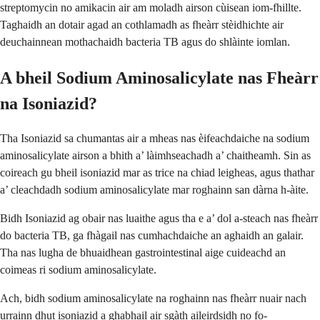
streptomycin no amikacin air am moladh airson cùisean iom-fhillte.
Taghaidh an dotair agad an cothlamadh as fheàrr stèidhichte air
deuchainnean mothachaidh bacteria TB agus do shlàinte iomlan.
A bheil Sodium Aminosalicylate nas Fheàrr
na Isoniazid?
Tha Isoniazid sa chumantas air a mheas nas èifeachdaiche na sodium
aminosalicylate airson a bhith a’ làimhseachadh a’ chaitheamh. Sin as
coireach gu bheil isoniazid mar as trice na chiad leigheas, agus thathar
a’ cleachdadh sodium aminosalicylate mar roghainn san dàrna h-àite.
Bidh Isoniazid ag obair nas luaithe agus tha e a’ dol a-steach nas fheàrr
do bacteria TB, ga fhàgail nas cumhachdaiche an aghaidh an galair.
Tha nas lugha de bhuaidhean gastrointestinal aige cuideachd an
coimeas ri sodium aminosalicylate.
Ach, bidh sodium aminosalicylate na roghainn nas fheàrr nuair nach
urrainn dhut isoniazid a ghabhail air sgàth aileirdsidh no fo-