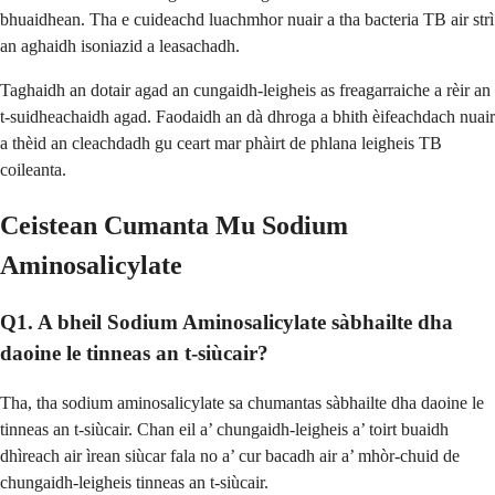
bhuaidhean. Tha e cuideachd luachmhor nuair a tha bacteria TB air strì
an aghaidh isoniazid a leasachadh.
Taghaidh an dotair agad an cungaidh-leigheis as freagarraiche a rèir an
t-suidheachaidh agad. Faodaidh an dà dhroga a bhith èifeachdach nuair
a thèid an cleachdadh gu ceart mar phàirt de phlana leigheis TB
coileanta.
Ceistean Cumanta Mu Sodium
Aminosalicylate
Q1. A bheil Sodium Aminosalicylate sàbhailte dha
daoine le tinneas an t-siùcair?
Tha, tha sodium aminosalicylate sa chumantas sàbhailte dha daoine le
tinneas an t-siùcair. Chan eil a’ chungaidh-leigheis a’ toirt buaidh
dhìreach air ìrean siùcar fala no a’ cur bacadh air a’ mhòr-chuid de
chungaidh-leigheis tinneas an t-siùcair.