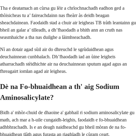
Tha e deatamach an cùrsa gu lèir a chrìochnachadh eadhon ged a
thòisicheas tu a’ faireachdainn nas fheàrr às deidh beagan
sheachdainean. Faodaidh stad a chuir air leigheas TB tràth leantainn gu
bheil an galar a’ tilleadh, a dh’fhaodadh a bhith ann an cruth nas
seasmhaiche a tha nas duilghe a làimhseachadh.
Nì an dotair agad sùil air do dhreuchd le sgrùdaidhean agus
deuchainnean cunbhalach. Dh’fhaodadh iad an ùine leigheis
atharrachadh stèidhichte air na deuchainnean sputum agad agus an
fhreagairt iomlan agad air leigheas.
Dè na Fo-bhuaidhean a th' aig Sodium
Aminosalicylate?
Bidh a' mhòr-chuid de dhaoine a' gabhail ri sodium aminosalicylate gu
math, ach mar a h-uile cungaidh-leighis, faodaidh e fo-bhuaidhean
adhbhrachadh. Is e an deagh naidheachd gu bheil mòran de na fo-
bhuaidhean tlàth agus furasta an riaghladh le cùram ceart.