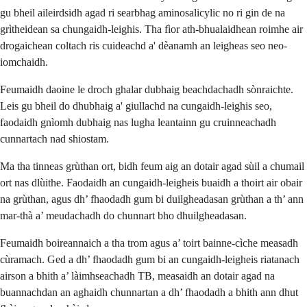
gu bheil aileirdsidh agad ri searbhag aminosalicylic no ri gin de na
grìtheidean sa chungaidh-leighis. Tha fìor ath-bhualaidhean roimhe air
drogaichean coltach ris cuideachd a' dèanamh an leigheas seo neo-
iomchaidh.
Feumaidh daoine le droch ghalar dubhaig beachdachadh sònraichte.
Leis gu bheil do dhubhaig a' giullachd na cungaidh-leighis seo,
faodaidh gnìomh dubhaig nas lugha leantainn gu cruinneachadh
cunnartach nad shiostam.
Ma tha tinneas grùthan ort, bidh feum aig an dotair agad sùil a chumail
ort nas dlùithe. Faodaidh an cungaidh-leigheis buaidh a thoirt air obair
na grùthan, agus dh’ fhaodadh gum bi duilgheadasan grùthan a th’ ann
mar-thà a’ meudachadh do chunnart bho dhuilgheadasan.
Feumaidh boireannaich a tha trom agus a’ toirt bainne-cìche measadh
cùramach. Ged a dh’ fhaodadh gum bi an cungaidh-leigheis riatanach
airson a bhith a’ làimhseachadh TB, measaidh an dotair agad na
buannachdan an aghaidh chunnartan a dh’ fhaodadh a bhith ann dhut