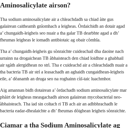
Aminosalicylate airson?
Tha sodium aminosalicylate air a chleachdadh sa chiad àite gus
galairean caitheamh gnìomhach a leigheas. Òrdaichidh an dotair agad
a’ chungaidh-leigheis seo nuair a tha galar TB dearbhte agad a dh’
fheumas leigheas le iomadh antibiotaic ag obair còmhla.
Tha a’ chungaidh-leigheis gu sònraichte cuideachail dha daoine nach
urrainn na drogaichean TB àbhaisteach den chiad loidhne a ghabhail
air sgàth alergidhean no strì. Tha e cuideachd air a chleachdadh nuair a
tha bacteria TB air strì a leasachadh an aghaidh cungaidhean-leigheis
eile, a’ dèanamh an druga seo na roghainn cùl-taic luachmhor.
Aig amannan bidh dotairean a’ òrdachadh sodium aminosalicylate mar
phàirt de leigheas measgachadh airson galairean mycobacterial neo-
àbhaisteach. Tha iad sin coltach ri TB ach air an adhbhrachadh le
bacteria eadar-dhealaichte a dh’ fheumas dòighean leigheis sònraichte.
Ciamar a tha Sodium Aminosalicylate ag