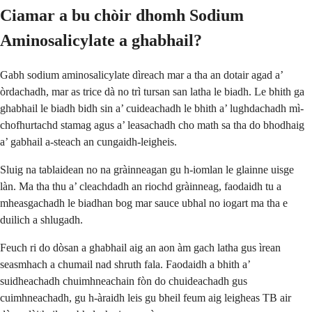
Ciamar a bu chòir dhomh Sodium
Aminosalicylate a ghabhail?
Gabh sodium aminosalicylate dìreach mar a tha an dotair agad a’
òrdachadh, mar as trice dà no trì tursan san latha le biadh. Le bhith ga
ghabhail le biadh bidh sin a’ cuideachadh le bhith a’ lughdachadh mì-
chofhurtachd stamag agus a’ leasachadh cho math sa tha do bhodhaig
a’ gabhail a-steach an cungaidh-leigheis.
Sluig na tablaidean no na gràinneagan gu h-iomlan le glainne uisge
làn. Ma tha thu a’ cleachdadh an riochd gràinneag, faodaidh tu a
mheasgachadh le biadhan bog mar sauce ubhal no iogart ma tha e
duilich a shlugadh.
Feuch ri do dòsan a ghabhail aig an aon àm gach latha gus ìrean
seasmhach a chumail nad shruth fala. Faodaidh a bhith a’
suidheachadh chuimhneachain fòn do chuideachadh gus
cuimhneachadh, gu h-àraidh leis gu bheil feum aig leigheas TB air