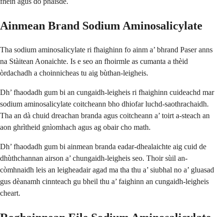
fhèin agus do phàisde.
Ainmean Brand Sodium Aminosalicylate
Tha sodium aminosalicylate ri fhaighinn fo ainm a’ bhrand Paser anns
na Stàitean Aonaichte. Is e seo an fhoirmle as cumanta a thèid
òrdachadh a choinnicheas tu aig bùthan-leigheis.
Dh’ fhaodadh gum bi an cungaidh-leigheis ri fhaighinn cuideachd mar
sodium aminosalicylate coitcheann bho dhiofar luchd-saothrachaidh.
Tha an dà chuid dreachan branda agus coitcheann a’ toirt a-steach an
aon ghrìtheid gnìomhach agus ag obair cho math.
Dh’ fhaodadh gum bi ainmean branda eadar-dhealaichte aig cuid de
dhùthchannan airson a’ chungaidh-leigheis seo. Thoir sùil an-
còmhnaidh leis an leigheadair agad ma tha thu a’ siubhal no a’ gluasad
gus dèanamh cinnteach gu bheil thu a’ faighinn an cungaidh-leigheis
cheart.