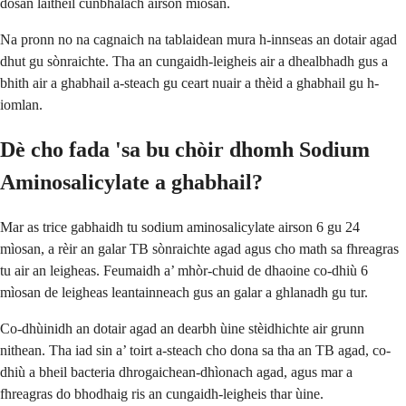
dòsan làitheil cunbhalach airson mìosan.
Na pronn no na cagnaich na tablaidean mura h-innseas an dotair agad
dhut gu sònraichte. Tha an cungaidh-leigheis air a dhealbhadh gus a
bhith air a ghabhail a-steach gu ceart nuair a thèid a ghabhail gu h-
iomlan.
Dè cho fada 'sa bu chòir dhomh Sodium
Aminosalicylate a ghabhail?
Mar as trice gabhaidh tu sodium aminosalicylate airson 6 gu 24
mìosan, a rèir an galar TB sònraichte agad agus cho math sa fhreagras
tu air an leigheas. Feumaidh a’ mhòr-chuid de dhaoine co-dhiù 6
mìosan de leigheas leantainneach gus an galar a ghlanadh gu tur.
Co-dhùinidh an dotair agad an dearbh ùine stèidhichte air grunn
nithean. Tha iad sin a’ toirt a-steach cho dona sa tha an TB agad, co-
dhiù a bheil bacteria dhrogaichean-dhìonach agad, agus mar a
fhreagras do bhodhaig ris an cungaidh-leigheis thar ùine.