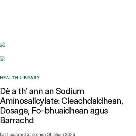
Benchmarks
Stories
FAQ
Sign up / Log in
HEALTH LIBRARY
Dè a th’ ann an Sodium
Aminosalicylate: Cleachdaidhean,
Dosage, Fo-bhuaidhean agus
Barrachd
Last updated
3mh dhen Ghiblean 2026