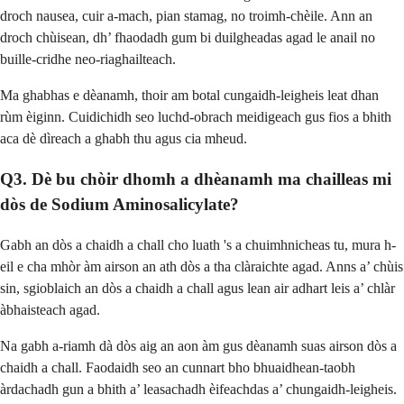
droch nausea, cuir a-mach, pian stamag, no troimh-chèile. Ann an
droch chùisean, dh’ fhaodadh gum bi duilgheadas agad le anail no
buille-cridhe neo-riaghailteach.
Ma ghabhas e dèanamh, thoir am botal cungaidh-leigheis leat dhan
rùm èiginn. Cuidichidh seo luchd-obrach meidigeach gus fios a bhith
aca dè dìreach a ghabh thu agus cia mheud.
Q3. Dè bu chòir dhomh a dhèanamh ma chailleas mi
dòs de Sodium Aminosalicylate?
Gabh an dòs a chaidh a chall cho luath 's a chuimhnicheas tu, mura h-
eil e cha mhòr àm airson an ath dòs a tha clàraichte agad. Anns a’ chùis
sin, sgioblaich an dòs a chaidh a chall agus lean air adhart leis a’ chlàr
àbhaisteach agad.
Na gabh a-riamh dà dòs aig an aon àm gus dèanamh suas airson dòs a
chaidh a chall. Faodaidh seo an cunnart bho bhuaidhean-taobh
àrdachadh gun a bhith a’ leasachadh èifeachdas a’ chungaidh-leigheis.