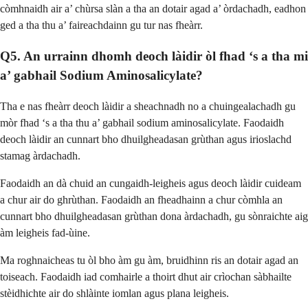
còmhnaidh air a’ chùrsa slàn a tha an dotair agad a’ òrdachadh, eadhon
ged a tha thu a’ faireachdainn gu tur nas fheàrr.
Q5. An urrainn dhomh deoch làidir òl fhad ‘s a tha mi
a’ gabhail Sodium Aminosalicylate?
Tha e nas fheàrr deoch làidir a sheachnadh no a chuingealachadh gu
mòr fhad ‘s a tha thu a’ gabhail sodium aminosalicylate. Faodaidh
deoch làidir an cunnart bho dhuilgheadasan grùthan agus irioslachd
stamag àrdachadh.
Faodaidh an dà chuid an cungaidh-leigheis agus deoch làidir cuideam
a chur air do ghrùthan. Faodaidh an fheadhainn a chur còmhla an
cunnart bho dhuilgheadasan grùthan dona àrdachadh, gu sònraichte aig
àm leigheis fad-ùine.
Ma roghnaicheas tu òl bho àm gu àm, bruidhinn ris an dotair agad an
toiseach. Faodaidh iad comhairle a thoirt dhut air crìochan sàbhailte
stèidhichte air do shlàinte iomlan agus plana leigheis.