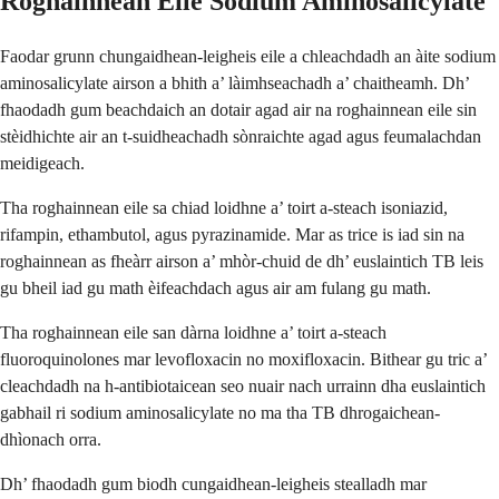
Roghainnean Eile Sodium Aminosalicylate
Faodar grunn chungaidhean-leigheis eile a chleachdadh an àite sodium
aminosalicylate airson a bhith a’ làimhseachadh a’ chaitheamh. Dh’
fhaodadh gum beachdaich an dotair agad air na roghainnean eile sin
stèidhichte air an t-suidheachadh sònraichte agad agus feumalachdan
meidigeach.
Tha roghainnean eile sa chiad loidhne a’ toirt a-steach isoniazid,
rifampin, ethambutol, agus pyrazinamide. Mar as trice is iad sin na
roghainnean as fheàrr airson a’ mhòr-chuid de dh’ euslaintich TB leis
gu bheil iad gu math èifeachdach agus air am fulang gu math.
Tha roghainnean eile san dàrna loidhne a’ toirt a-steach
fluoroquinolones mar levofloxacin no moxifloxacin. Bithear gu tric a’
cleachdadh na h-antibiotaicean seo nuair nach urrainn dha euslaintich
gabhail ri sodium aminosalicylate no ma tha TB dhrogaichean-
dhìonach orra.
Dh’ fhaodadh gum biodh cungaidhean-leigheis stealladh mar