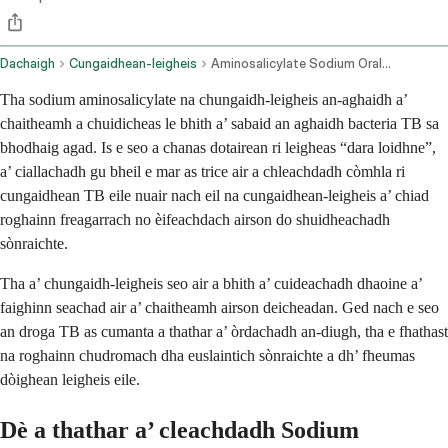
Dachaigh
Cungaidhean-leigheis
Aminosalicylate Sodium Oral Route
Tha sodium aminosalicylate na chungaidh-leigheis an-aghaidh a’
chaitheamh a chuidicheas le bhith a’ sabaid an aghaidh bacteria TB sa
bhodhaig agad. Is e seo a chanas dotairean ri leigheas “dara loidhne”,
a’ ciallachadh gu bheil e mar as trice air a chleachdadh còmhla ri
cungaidhean TB eile nuair nach eil na cungaidhean-leigheis a’ chiad
roghainn freagarrach no èifeachdach airson do shuidheachadh
sònraichte.
Tha a’ chungaidh-leigheis seo air a bhith a’ cuideachadh dhaoine a’
faighinn seachad air a’ chaitheamh airson deicheadan. Ged nach e seo
an droga TB as cumanta a thathar a’ òrdachadh an-diugh, tha e fhathast
na roghainn chudromach dha euslaintich sònraichte a dh’ fheumas
dòighean leigheis eile.
Dè a thathar a’ cleachdadh Sodium