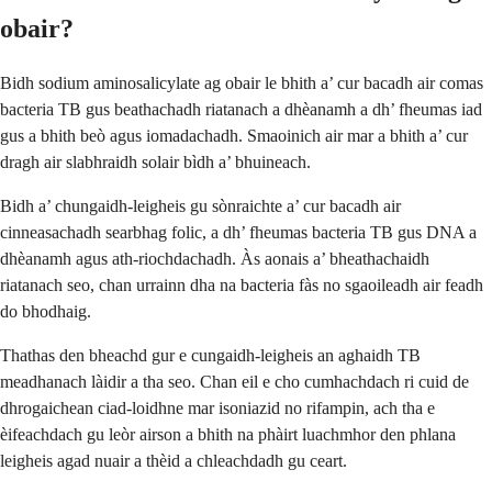
obair?
Bidh sodium aminosalicylate ag obair le bhith a’ cur bacadh air comas
bacteria TB gus beathachadh riatanach a dhèanamh a dh’ fheumas iad
gus a bhith beò agus iomadachadh. Smaoinich air mar a bhith a’ cur
dragh air slabhraidh solair bìdh a’ bhuineach.
Bidh a’ chungaidh-leigheis gu sònraichte a’ cur bacadh air
cinneasachadh searbhag folic, a dh’ fheumas bacteria TB gus DNA a
dhèanamh agus ath-riochdachadh. Às aonais a’ bheathachaidh
riatanach seo, chan urrainn dha na bacteria fàs no sgaoileadh air feadh
do bhodhaig.
Thathas den bheachd gur e cungaidh-leigheis an aghaidh TB
meadhanach làidir a tha seo. Chan eil e cho cumhachdach ri cuid de
dhrogaichean ciad-loidhne mar isoniazid no rifampin, ach tha e
èifeachdach gu leòr airson a bhith na phàirt luachmhor den phlana
leigheis agad nuair a thèid a chleachdadh gu ceart.