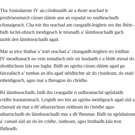
Tha Amiodarone IV an-còmhnaidh air a thoirt seachad le
proifeiseantaich cùram slàinte ann an ospadal no suidheachadh
clionaigeach. Cha toir thu seachad am cungaidh-leigheis seo thu fhèin -
bidh luchd-obrach meidigeach le trèanadh a’ làimhseachadh gach
taobh den làimhseachadh agad.
Mar as trice thathar a’ toirt seachad a’ chungaidh-leigheis tro loidhne
IV meadhanach no vein iomallach mòr oir faodaidh e a bhith iriosal do
shoithichean fala nas lugha. Bidh an sgioba cùram slàinte agad gu
faiceallach a’ tomhas an dòs agad stèidhichte air do chuideam, do staid
mheidigeach, agus mar a fhreagras do chridhe.
Rè làimhseachadh, bidh thu ceangailte ri uidheamachd sgrùdaidh
cridhe leantainneach. Leigidh seo leis an sgioba meidigeach agad sùil a
chumail air mar a dh’atharraicheas ruitheam do chridhe agus
atharrachadh do làimhseachadh mar a dh’fheumar. Bidh na sgrùdairean
a’ cumail sùil air do ìre cridhe, ruitheam, agus bruthadh-fala tron
fhilleadh.