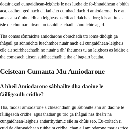
dotair agad cungaidhean-leigheis le nas lugha de fo-bhuaidhean a bhith
aca, eadhon ged nach eil iad cho cumhachdach ri amiodarone. Is e an
amas an-còmhnaidh an leigheas as èifeachdaiche a lorg leis an ìre as
ìsle de chunnart airson an t-suidheachadh sònraichte agad.
Tha comas sònraichte amiodarone obrachadh tro ioma-dhòigh ga
fhàgail gu sònraichte luachmhor nuair nach eil cungaidhean-leigheis
eile air soirbheachadh no nuair a dh’ fheumas tu an leigheas as làidire a
tha comasach airson suidheachadh a tha a’ bagairt beatha.
Ceistean Cumanta Mu Amiodarone
A bheil Amiodarone sàbhailte dha daoine le
fàilligeadh cridhe?
Tha, faodar amiodarone a chleachdadh gu sàbhailte ann an daoine le
fàilligeadh cridhe, agus thathar gu tric ga fhàgail nas fheàrr na
cungaidhean-leigheis antiarrhythmic eile sa chùis seo. Eu-coltach ri
cuid de dhrogaichean ruitheim cridhe, chan eil amiodarone mar as trice