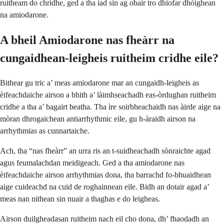
ruitheam do chridhe, ged a tha iad sin ag obair tro dhiofar dhòighean
na amiodarone.
A bheil Amiodarone nas fheàrr na
cungaidhean-leigheis ruitheim cridhe eile?
Bithear gu tric a’ meas amiodarone mar an cungaidh-leigheis as
èifeachdaiche airson a bhith a’ làimhseachadh eas-òrdughan ruitheim
cridhe a tha a’ bagairt beatha. Tha ìre soirbheachaidh nas àirde aige na
mòran dhrogaichean antiarrhythmic eile, gu h-àraidh airson na
arrhythmias as cunnartaiche.
Ach, tha “nas fheàrr” an urra ris an t-suidheachadh sònraichte agad
agus feumalachdan meidigeach. Ged a tha amiodarone nas
èifeachdaiche airson arrhythmias dona, tha barrachd fo-bhuaidhean
aige cuideachd na cuid de roghainnean eile. Bidh an dotair agad a’
meas nan nithean sin nuair a thaghas e do leigheas.
Airson duilgheadasan ruitheim nach eil cho dona, dh’ fhaodadh an