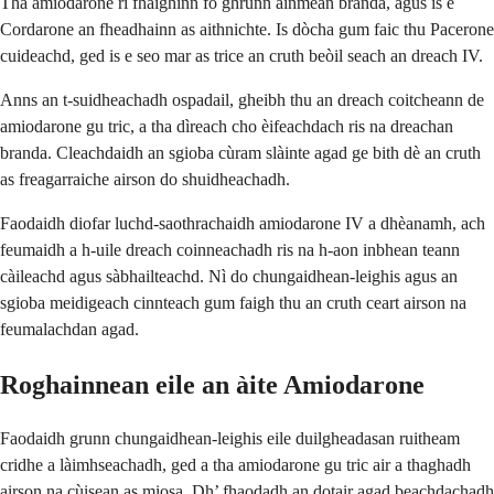
Tha amiodarone ri fhaighinn fo ghrunn ainmean branda, agus is e
Cordarone an fheadhainn as aithnichte. Is dòcha gum faic thu Pacerone
cuideachd, ged is e seo mar as trice an cruth beòil seach an dreach IV.
Anns an t-suidheachadh ospadail, gheibh thu an dreach coitcheann de
amiodarone gu tric, a tha dìreach cho èifeachdach ris na dreachan
branda. Cleachdaidh an sgioba cùram slàinte agad ge bith dè an cruth
as freagarraiche airson do shuidheachadh.
Faodaidh diofar luchd-saothrachaidh amiodarone IV a dhèanamh, ach
feumaidh a h-uile dreach coinneachadh ris na h-aon inbhean teann
càileachd agus sàbhailteachd. Nì do chungaidhean-leighis agus an
sgioba meidigeach cinnteach gum faigh thu an cruth ceart airson na
feumalachdan agad.
Roghainnean eile an àite Amiodarone
Faodaidh grunn chungaidhean-leighis eile duilgheadasan ruitheam
cridhe a làimhseachadh, ged a tha amiodarone gu tric air a thaghadh
airson na cùisean as miosa. Dh’ fhaodadh an dotair agad beachdachadh