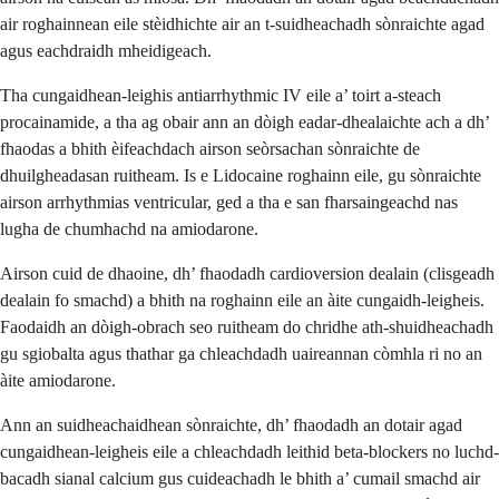
air roghainnean eile stèidhichte air an t-suidheachadh sònraichte agad
agus eachdraidh mheidigeach.
Tha cungaidhean-leighis antiarrhythmic IV eile a’ toirt a-steach
procainamide, a tha ag obair ann an dòigh eadar-dhealaichte ach a dh’
fhaodas a bhith èifeachdach airson seòrsachan sònraichte de
dhuilgheadasan ruitheam. Is e Lidocaine roghainn eile, gu sònraichte
airson arrhythmias ventricular, ged a tha e san fharsaingeachd nas
lugha de chumhachd na amiodarone.
Airson cuid de dhaoine, dh’ fhaodadh cardioversion dealain (clisgeadh
dealain fo smachd) a bhith na roghainn eile an àite cungaidh-leigheis.
Faodaidh an dòigh-obrach seo ruitheam do chridhe ath-shuidheachadh
gu sgiobalta agus thathar ga chleachdadh uaireannan còmhla ri no an
àite amiodarone.
Ann an suidheachaidhean sònraichte, dh’ fhaodadh an dotair agad
cungaidhean-leigheis eile a chleachdadh leithid beta-blockers no luchd-
bacadh sianal calcium gus cuideachadh le bhith a’ cumail smachd air