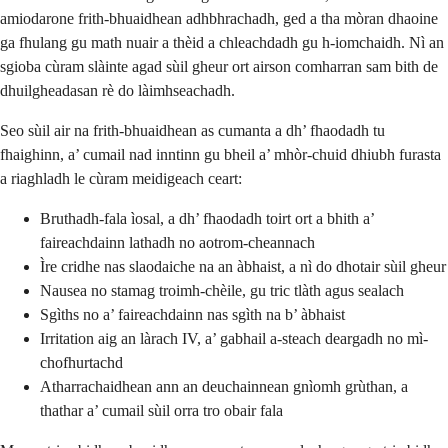
amiodarone frith-bhuaidhean adhbhrachadh, ged a tha mòran dhaoine
ga fhulang gu math nuair a thèid a chleachdadh gu h-iomchaidh. Nì an
sgioba cùram slàinte agad sùil gheur ort airson comharran sam bith de
dhuilgheadasan rè do làimhseachadh.
Seo sùil air na frith-bhuaidhean as cumanta a dh’ fhaodadh tu
fhaighinn, a’ cumail nad inntinn gu bheil a’ mhòr-chuid dhiubh furasta
a riaghladh le cùram meidigeach ceart:
Bruthadh-fala ìosal, a dh’ fhaodadh toirt ort a bhith a’
faireachdainn lathadh no aotrom-cheannach
Ìre cridhe nas slaodaiche na an àbhaist, a nì do dhotair sùil gheur
Nausea no stamag troimh-chèile, gu tric tlàth agus sealach
Sgìths no a’ faireachdainn nas sgìth na b’ àbhaist
Irritation aig an làrach IV, a’ gabhail a-steach deargadh no mì-
chofhurtachd
Atharrachaidhean ann an deuchainnean gnìomh grùthan, a
thathar a’ cumail sùil orra tro obair fala