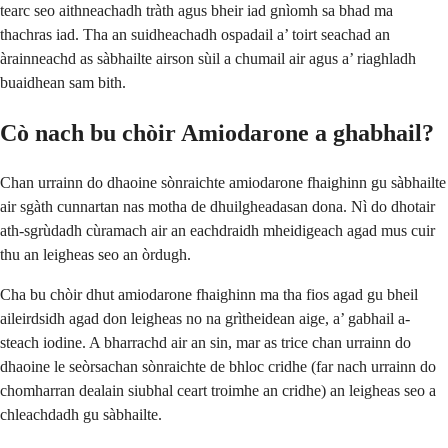
tearc seo aithneachadh tràth agus bheir iad gnìomh sa bhad ma
thachras iad. Tha an suidheachadh ospadail a’ toirt seachad an
àrainneachd as sàbhailte airson sùil a chumail air agus a’ riaghladh
buaidhean sam bith.
Cò nach bu chòir Amiodarone a ghabhail?
Chan urrainn do dhaoine sònraichte amiodarone fhaighinn gu sàbhailte
air sgàth cunnartan nas motha de dhuilgheadasan dona. Nì do dhotair
ath-sgrùdadh cùramach air an eachdraidh mheidigeach agad mus cuir
thu an leigheas seo an òrdugh.
Cha bu chòir dhut amiodarone fhaighinn ma tha fios agad gu bheil
aileirdsidh agad don leigheas no na grìtheidean aige, a’ gabhail a-
steach iodine. A bharrachd air an sin, mar as trice chan urrainn do
dhaoine le seòrsachan sònraichte de bhloc cridhe (far nach urrainn do
chomharran dealain siubhal ceart troimhe an cridhe) an leigheas seo a
chleachdadh gu sàbhailte.