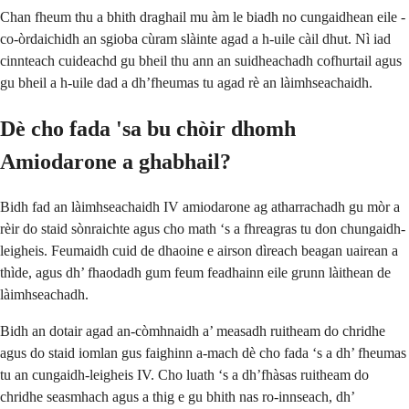
Chan fheum thu a bhith draghail mu àm le biadh no cungaidhean eile -
co-òrdaichidh an sgioba cùram slàinte agad a h-uile càil dhut. Nì iad
cinnteach cuideachd gu bheil thu ann an suidheachadh cofhurtail agus
gu bheil a h-uile dad a dh’fheumas tu agad rè an làimhseachaidh.
Dè cho fada 'sa bu chòir dhomh
Amiodarone a ghabhail?
Bidh fad an làimhseachaidh IV amiodarone ag atharrachadh gu mòr a
rèir do staid sònraichte agus cho math ‘s a fhreagras tu don chungaidh-
leigheis. Feumaidh cuid de dhaoine e airson dìreach beagan uairean a
thìde, agus dh’ fhaodadh gum feum feadhainn eile grunn làithean de
làimhseachadh.
Bidh an dotair agad an-còmhnaidh a’ measadh ruitheam do chridhe
agus do staid iomlan gus faighinn a-mach dè cho fada ‘s a dh’ fheumas
tu an cungaidh-leigheis IV. Cho luath ‘s a dh’fhàsas ruitheam do
chridhe seasmhach agus a thig e gu bhith nas ro-innseach, dh’