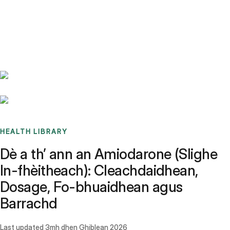
Benchmarks
Stories
FAQ
Sign up / Log in
HEALTH LIBRARY
Dè a th’ ann an Amiodarone (Slighe
In-fhèitheach): Cleachdaidhean,
Dosage, Fo-bhuaidhean agus
Barrachd
Last updated
3mh dhen Ghiblean 2026