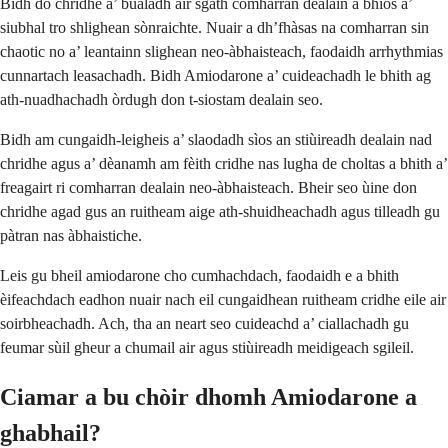
Bidh do chridhe a’ bualadh air sgàth comharran dealain a bhios a’
siubhal tro shlighean sònraichte. Nuair a dh’fhàsas na comharran sin
chaotic no a’ leantainn slighean neo-àbhaisteach, faodaidh arrhythmias
cunnartach leasachadh. Bidh Amiodarone a’ cuideachadh le bhith ag
ath-nuadhachadh òrdugh don t-siostam dealain seo.
Bidh am cungaidh-leigheis a’ slaodadh sìos an stiùireadh dealain nad
chridhe agus a’ dèanamh am fèith cridhe nas lugha de choltas a bhith a’
freagairt ri comharran dealain neo-àbhaisteach. Bheir seo ùine don
chridhe agad gus an ruitheam aige ath-shuidheachadh agus tilleadh gu
pàtran nas àbhaistiche.
Leis gu bheil amiodarone cho cumhachdach, faodaidh e a bhith
èifeachdach eadhon nuair nach eil cungaidhean ruitheam cridhe eile air
soirbheachadh. Ach, tha an neart seo cuideachd a’ ciallachadh gu
feumar sùil gheur a chumail air agus stiùireadh meidigeach sgileil.
Ciamar a bu chòir dhomh Amiodarone a
ghabhail?