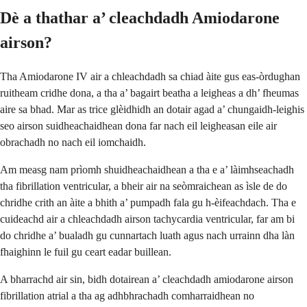
Dè a thathar a’ cleachdadh Amiodarone
airson?
Tha Amiodarone IV air a chleachdadh sa chiad àite gus eas-òrdughan
ruitheam cridhe dona, a tha a’ bagairt beatha a leigheas a dh’ fheumas
aire sa bhad. Mar as trice glèidhidh an dotair agad a’ chungaidh-leighis
seo airson suidheachaidhean dona far nach eil leigheasan eile air
obrachadh no nach eil iomchaidh.
Am measg nam prìomh shuidheachaidhean a tha e a’ làimhseachadh
tha fibrillation ventricular, a bheir air na seòmraichean as ìsle de do
chridhe crith an àite a bhith a’ pumpadh fala gu h-èifeachdach. Tha e
cuideachd air a chleachdadh airson tachycardia ventricular, far am bi
do chridhe a’ bualadh gu cunnartach luath agus nach urrainn dha làn
fhaighinn le fuil gu ceart eadar buillean.
A bharrachd air sin, bidh dotairean a’ cleachdadh amiodarone airson
fibrillation atrial a tha ag adhbhrachadh comharraidhean no