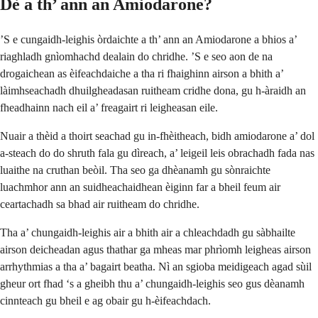
Dè a th’ ann an Amiodarone?
’S e cungaidh-leighis òrdaichte a th’ ann an Amiodarone a bhios a’
riaghladh gnìomhachd dealain do chridhe. ’S e seo aon de na
drogaichean as èifeachdaiche a tha ri fhaighinn airson a bhith a’
làimhseachadh dhuilgheadasan ruitheam cridhe dona, gu h-àraidh an
fheadhainn nach eil a’ freagairt ri leigheasan eile.
Nuair a thèid a thoirt seachad gu in-fhèitheach, bidh amiodarone a’ dol
a-steach do do shruth fala gu dìreach, a’ leigeil leis obrachadh fada nas
luaithe na cruthan beòil. Tha seo ga dhèanamh gu sònraichte
luachmhor ann an suidheachaidhean èiginn far a bheil feum air
ceartachadh sa bhad air ruitheam do chridhe.
Tha a’ chungaidh-leighis air a bhith air a chleachdadh gu sàbhailte
airson deicheadan agus thathar ga mheas mar phrìomh leigheas airson
arrhythmias a tha a’ bagairt beatha. Nì an sgioba meidigeach agad sùil
gheur ort fhad ‘s a gheibh thu a’ chungaidh-leighis seo gus dèanamh
cinnteach gu bheil e ag obair gu h-èifeachdach.