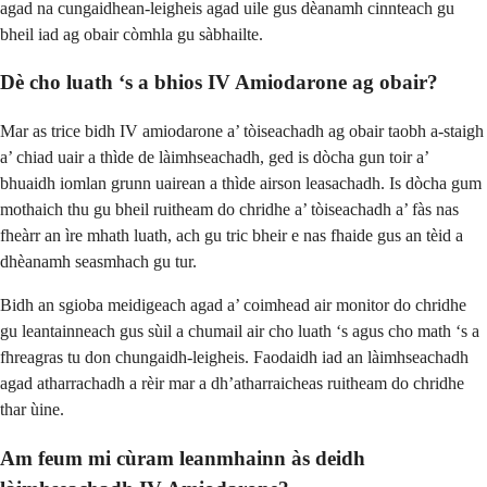
agad na cungaidhean-leigheis agad uile gus dèanamh cinnteach gu
bheil iad ag obair còmhla gu sàbhailte.
Dè cho luath ‘s a bhios IV Amiodarone ag obair?
Mar as trice bidh IV amiodarone a’ tòiseachadh ag obair taobh a-staigh
a’ chiad uair a thìde de làimhseachadh, ged is dòcha gun toir a’
bhuaidh iomlan grunn uairean a thìde airson leasachadh. Is dòcha gum
mothaich thu gu bheil ruitheam do chridhe a’ tòiseachadh a’ fàs nas
fheàrr an ìre mhath luath, ach gu tric bheir e nas fhaide gus an tèid a
dhèanamh seasmhach gu tur.
Bidh an sgioba meidigeach agad a’ coimhead air monitor do chridhe
gu leantainneach gus sùil a chumail air cho luath ‘s agus cho math ‘s a
fhreagras tu don chungaidh-leigheis. Faodaidh iad an làimhseachadh
agad atharrachadh a rèir mar a dh’atharraicheas ruitheam do chridhe
thar ùine.
Am feum mi cùram leanmhainn às deidh