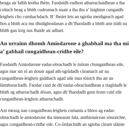
beaga air falbh leotha fhèin. Faodaidh eadhon atharrachaidhean a tha
coltach beag a bhith cudromach nuair a tha thu a’ faighinn cungaidh-
leigheis cho cumhachdach. B’ fheàrr leis an sgioba meidigeach agad
fios a bhith aca mu dhuilgheadasan a dh’fhaodadh a bhith ann tràth na
bhith gan lorg nas fhaide air adhart.
An urrainn dhomh Amiodarone a ghabhail ma tha mi
a’ gabhail cungaidhean-cridhe eile?
Faodaidh Amiodarone eadar-obrachadh le mòran chungaidhean eile,
agus mar sin nì an dotair agad ath-sgrùdadh cùramach air na
cungaidhean-leigheis gnàthach agad uile mus tòisich thu air an
làimhseachadh. Faodar cuid de dh’eadar-obrachaidhean a riaghladh le
bhith ag atharrachadh dòsan, agus dh’fhaodadh gum feum cuid eile
cungaidhean-leigheis atharrachadh.
Am measg nan cungaidhean-leigheis cumanta a bhios ag eadar-
obrachadh le amiodarone tha tinnearan fala, antibiotaicean sònraichte,
agus cungaidhean-cridhe eile. Co-òrdaichidh an sgioba cùram slàinte