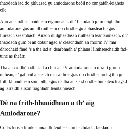
fhaodadh iad do ghluasad gu amiodarone beòil no cungaidh-leigheis
eile.
Ann an suidheachaidhean èiginneach, dh’ fhaodadh gum faigh thu
amiodarone gus an till ruitheam do chridhe gu àbhaisteach agus
fuireach seasmhach. Airson duilgheadasan ruitheam leantainneach, dh’
fhaodadh gum bi an dotair agad a’ cleachdadh an fhoirm IV mar
dhrochaid fhad ‘s a tha iad a’ dearbhadh a’ phlana làimhseachaidh fad-
ùine as fheàrr.
Tha an co-dhùnadh stad a chur air IV amiodarone an urra ri grunn
nithean, a’ gabhail a-steach mar a fhreagras do chridhe, an tig thu gu
frith-bhuaidhean sam bith, agus na tha an staid cridhe bunaiteach agad
ag iarraidh airson riaghladh leantainneach.
Dè na frith-bhuaidhean a th’ aig
Amiodarone?
Coltach ris a h-uile cungaidh-leigheis cumhachdach, faodaidh