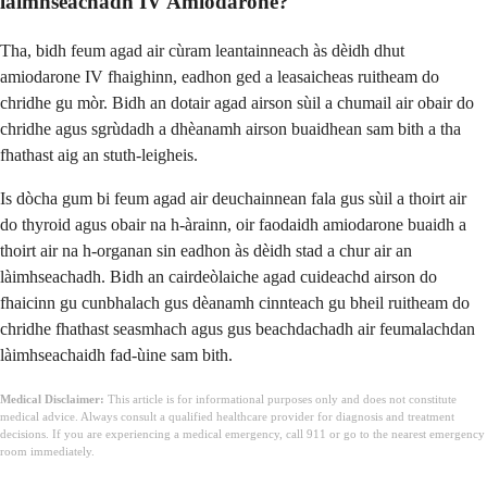
làimhseachadh IV Amiodarone?
Tha, bidh feum agad air cùram leantainneach às dèidh dhut
amiodarone IV fhaighinn, eadhon ged a leasaicheas ruitheam do
chridhe gu mòr. Bidh an dotair agad airson sùil a chumail air obair do
chridhe agus sgrùdadh a dhèanamh airson buaidhean sam bith a tha
fhathast aig an stuth-leigheis.
Is dòcha gum bi feum agad air deuchainnean fala gus sùil a thoirt air
do thyroid agus obair na h-àrainn, oir faodaidh amiodarone buaidh a
thoirt air na h-organan sin eadhon às dèidh stad a chur air an
làimhseachadh. Bidh an cairdeòlaiche agad cuideachd airson do
fhaicinn gu cunbhalach gus dèanamh cinnteach gu bheil ruitheam do
chridhe fhathast seasmhach agus gus beachdachadh air feumalachdan
làimhseachaidh fad-ùine sam bith.
Medical Disclaimer:
This article is for informational purposes only and does not constitute
medical advice. Always consult a qualified healthcare provider for diagnosis and treatment
decisions. If you are experiencing a medical emergency, call 911 or go to the nearest emergency
room immediately.