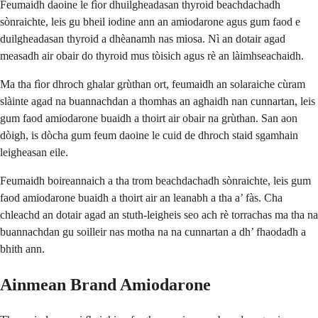
Feumaidh daoine le fìor dhuilgheadasan thyroid beachdachadh
sònraichte, leis gu bheil iodine ann an amiodarone agus gum faod e
duilgheadasan thyroid a dhèanamh nas miosa. Nì an dotair agad
measadh air obair do thyroid mus tòisich agus rè an làimhseachaidh.
Ma tha fìor dhroch ghalar grùthan ort, feumaidh an solaraiche cùram
slàinte agad na buannachdan a thomhas an aghaidh nan cunnartan, leis
gum faod amiodarone buaidh a thoirt air obair na grùthan. San aon
dòigh, is dòcha gum feum daoine le cuid de dhroch staid sgamhain
leigheasan eile.
Feumaidh boireannaich a tha trom beachdachadh sònraichte, leis gum
faod amiodarone buaidh a thoirt air an leanabh a tha a’ fàs. Cha
chleachd an dotair agad an stuth-leigheis seo ach rè torrachas ma tha na
buannachdan gu soilleir nas motha na na cunnartan a dh’ fhaodadh a
bhith ann.
Ainmean Brand Amiodarone