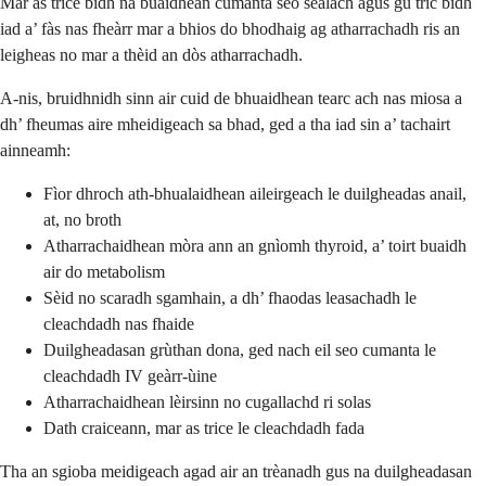
Mar as trice bidh na buaidhean cumanta seo sealach agus gu tric bidh
iad a’ fàs nas fheàrr mar a bhios do bhodhaig ag atharrachadh ris an
leigheas no mar a thèid an dòs atharrachadh.
A-nis, bruidhnidh sinn air cuid de bhuaidhean tearc ach nas miosa a
dh’ fheumas aire mheidigeach sa bhad, ged a tha iad sin a’ tachairt
ainneamh:
Fìor dhroch ath-bhualaidhean aileirgeach le duilgheadas anail,
at, no broth
Atharrachaidhean mòra ann an gnìomh thyroid, a’ toirt buaidh
air do metabolism
Sèid no scaradh sgamhain, a dh’ fhaodas leasachadh le
cleachdadh nas fhaide
Duilgheadasan grùthan dona, ged nach eil seo cumanta le
cleachdadh IV geàrr-ùine
Atharrachaidhean lèirsinn no cugallachd ri solas
Dath craiceann, mar as trice le cleachdadh fada
Tha an sgioba meidigeach agad air an trèanadh gus na duilgheadasan