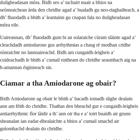
duilgheadasan mòra. Bidh seo a’ tachairt nuair a bhios na
seòmraichean àrda den chridhe agad a’ bualadh gu neo-riaghailteach, a
dh’ fhaodadh a bhith a’ leantainn gu cnapan fala no duilgheadasan
mòra eile.
Uaireannan, dh’ fhaodadh gum bi an solaraiche cùram slàinte agad a’
cleachdadh amiodarone gus arrhythmias a chasg rè modhan cridhe
sònraichte no lannsaireachd. Bidh am cungaidh-leigheis a’
cuideachadh le bhith a’ cumail ruitheam do chridhe seasmhach aig na
h-amannan èiginneach sin.
Ciamar a tha Amiodarone ag obair?
Bidh Amiodarone ag obair le bhith a’ bacadh iomadh slighe dealain
ann am fèith do chridhe. Thathas den bheachd gur e cungaidh-leigheis
antiarrhythmic fìor làidir a th’ ann oir tha e a’ toirt buaidh air grunn
sheanalan ian eadar-dhealaichte a bhios a’ cumail smachd air
gnìomhachd dealain do chridhe.