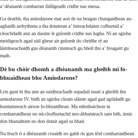
a’ dèanamh comharran fàilligeadh cridhe nas miosa.
Gu dearbh, tha amiodarone mar aon de na beagan chungaidhean an-
aghaidh arrhythmia a tha dotairean a’ faireachdainn cofhurtail a’
cleachdadh ann an daoine le gnìomh cridhe nas lugha. Nì an sgioba
meidigeach agad sùil gheur air gnìomh do chridhe rè an
làimhseachaidh gus dèanamh cinnteach gu bheil thu a’ freagairt gu
math.
Dè bu chòir dhomh a dhèanamh ma gheibh mi fo-
bhuaidhean bho Amiodarone?
Leis gum bi thu ann an suidheachadh ospadail nuair a gheibh thu
amiodarone IV, bidh an sgioba cùram slàinte agad gad sgrùdadh gu
leantainneach airson fo-bhuaidhean. Ma mhothaicheas tu
comharraidhean no mì-chofhurtachd neo-àbhaisteach sam bith, innis
don bhanaltram no don dotair agad sa bhad.
Na feuch ri a dhèanamh cruaidh no gabh ris gun tèid comharraidhean