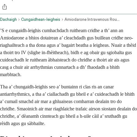
Dachaigh
Cungaidhean-leigheis
Amiodarone Intravenous Route
’S e cungaidh-leighis cumhachdach ruitheam cridhe a th’ ann an
Amiodarone a bhios dotairean a’ cleachdadh gus buillean cridhe neo-
riaghailteach a tha dona agus a’ bagairt beatha a leigheas. Nuair a thèid
a thoirt tro IV (slighe in-fhèitheach), bidh e ag obair gu sgiobalta gus
cuideachadh le ruitheam àbhaisteach do chridhe a thoirt air ais agus
casg a chuir air arrhythmias cunnartach a dh’ fhaodadh a bhith
marbhtach.
Tha a’ chungaidh-leighis seo a’ buntainn ri clas ris an canar
antiarrhythmics, a tha a’ ciallachadh gu bheil e a’ cuideachadh le bhith
a’ cumail smachd air mar a ghluaiseas comharran dealain tro do
chridhe. Smaoinich air mar riaghlaiche trafaic airson siostam dealain do
chridhe, a’ dèanamh cinnteach gu bheil a h-uile càil a’ sruthadh gu
rèidh agus gu sàbhailte.