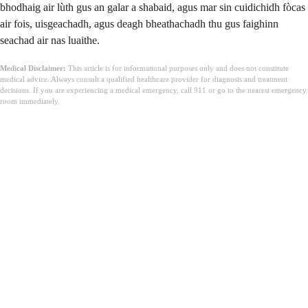
bhodhaig air lùth gus an galar a shabaid, agus mar sin cuidichidh fòcas
air fois, uisgeachadh, agus deagh bheathachadh thu gus faighinn
seachad air nas luaithe.
Medical Disclaimer:
This article is for informational purposes only and does not constitute
medical advice. Always consult a qualified healthcare provider for diagnosis and treatment
decisions. If you are experiencing a medical emergency, call 911 or go to the nearest emergency
room immediately.