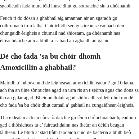
sgaoileadh fada mura tèid innse dhut gu sònraichte sin a dhèanamh.
Feuch ri do dòsan a ghabhail aig amannan air an sgaradh gu
cothromach tron latha. Cuidichidh seo gus ìrean seasmhach den
chungaidh-leigheis a chumail nad shiostam, ga dhèanamh nas
èifeachdaiche ann a bhith a’ sabaid an aghaidh an galair.
Dè cho fada 'sa bu chòir dhomh
Amoxicillin a ghabhail?
Mairidh a’ mhòr-chuid de leigheasan amoxicillin eadar 7 gu 10 latha,
ach tha an ùine sònraichte agad an urra ris an t-seòrsa agus cho dona sa
tha an galar agad. Bheir an dotair agad stiùireadh soilleir dhut mu dè
cho fada 'sa bu chòir dhut cumail a’ gabhail na cungaidhean-leigheis.
Tha e deatamach an cùrsa òrdaichte gu lèir a chrìochnachadh, eadhon
ged a thòisicheas tu a’ faireachdainn nas fheàrr an dèidh beagan
làithean. Le bhith a’ stad tràth faodaidh cuid de bacteria a bhith beò