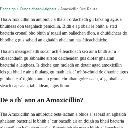
Dachaigh
Cungaidhean-leigheis
Amoxicillin Oral Route
Tha Amoxicillin na antibiotic a tha air òrdachadh gu farsaing agus a
bhuineas don teaghlach penicillin. Bidh e ag obair le bhith a' stad
bacteria cronail bho bhith a' togail am ballachan dìon, a chuidicheas do
bhodhaig gus sabaid an aghaidh ghalaran nas èifeachdaiche.
Tha am measgachadh socair ach èifeachdach seo air a bhith air a
chleachdadh gu sàbhailte airson deicheadan gus diofar ghalaran
bacterial a leigheas. Is dòcha gun moladh an dotair agad amoxicillin
leis gu bheil e air a fhulang gu math leis a’ mhòr-chuid de dhaoine agus
gu bheil e a’ tighinn ann an grunn chruthan goireasach, a’ gabhail a-
steach capsalan, tablaidean, agus lionn.
Dè a th' ann an Amoxicillin?
Tha Amoxicillin na antibiotic beta-lactam a bhios a’ sabaid an aghaidh
ghalaran bacterial le bhith a’ cur bacadh air an dòigh sa bheil bacteria
a’ togail am ballachan cealla. Smaoinich air mar a bhith a’ lagachadh