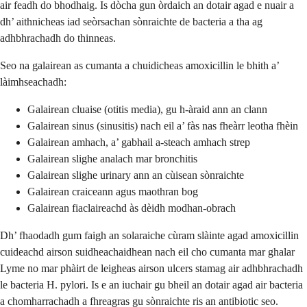
air feadh do bhodhaig. Is dòcha gun òrdaich an dotair agad e nuair a
dh’ aithnicheas iad seòrsachan sònraichte de bacteria a tha ag
adhbhrachadh do thinneas.
Seo na galairean as cumanta a chuidicheas amoxicillin le bhith a’
làimhseachadh:
Galairean cluaise (otitis media), gu h-àraid ann an clann
Galairean sinus (sinusitis) nach eil a’ fàs nas fheàrr leotha fhèin
Galairean amhach, a’ gabhail a-steach amhach strep
Galairean slighe analach mar bronchitis
Galairean slighe urinary ann an cùisean sònraichte
Galairean craiceann agus maothran bog
Galairean fiaclaireachd às dèidh modhan-obrach
Dh’ fhaodadh gum faigh an solaraiche cùram slàinte agad amoxicillin
cuideachd airson suidheachaidhean nach eil cho cumanta mar ghalar
Lyme no mar phàirt de leigheas airson ulcers stamag air adhbhrachadh
le bacteria H. pylori. Is e an iuchair gu bheil an dotair agad air bacteria
a chomharrachadh a fhreagras gu sònraichte ris an antibiotic seo.