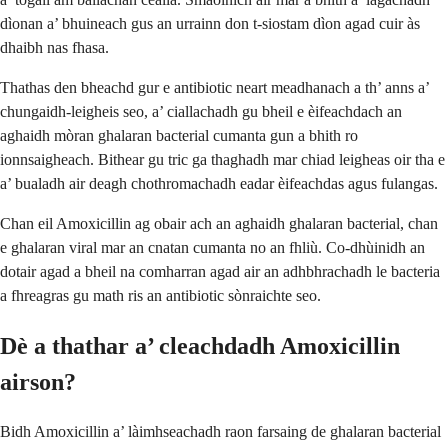
dìonan a’ bhuineach gus an urrainn don t-siostam dìon agad cuir às
dhaibh nas fhasa.
Thathas den bheachd gur e antibiotic neart meadhanach a th’ anns a’
chungaidh-leigheis seo, a’ ciallachadh gu bheil e èifeachdach an
aghaidh mòran ghalaran bacterial cumanta gun a bhith ro
ionnsaigheach. Bithear gu tric ga thaghadh mar chiad leigheas oir tha e
a’ bualadh air deagh chothromachadh eadar èifeachdas agus fulangas.
Chan eil Amoxicillin ag obair ach an aghaidh ghalaran bacterial, chan
e ghalaran viral mar an cnatan cumanta no an fhliù. Co-dhùinidh an
dotair agad a bheil na comharran agad air an adhbhrachadh le bacteria
a fhreagras gu math ris an antibiotic sònraichte seo.
Dè a thathar a’ cleachdadh Amoxicillin
airson?
Bidh Amoxicillin a’ làimhseachadh raon farsaing de ghalaran bacterial