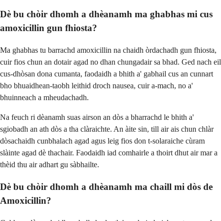
Dè bu chòir dhomh a dhèanamh ma ghabhas mi cus
amoxicillin gun fhiosta?
Ma ghabhas tu barrachd amoxicillin na chaidh òrdachadh gun fhiosta,
cuir fios chun an dotair agad no dhan chungadair sa bhad. Ged nach eil
cus-dhòsan dona cumanta, faodaidh a bhith a' gabhail cus an cunnart
bho bhuaidhean-taobh leithid droch nausea, cuir a-mach, no a'
bhuinneach a mheudachadh.
Na feuch ri dèanamh suas airson an dòs a bharrachd le bhith a'
sgiobadh an ath dòs a tha clàraichte. An àite sin, till air ais chun chlàr
dòsachaidh cunbhalach agad agus leig fios don t-solaraiche cùram
slàinte agad dè thachair. Faodaidh iad comhairle a thoirt dhut air mar a
thèid thu air adhart gu sàbhailte.
Dè bu chòir dhomh a dhèanamh ma chaill mi dòs de
Amoxicillin?