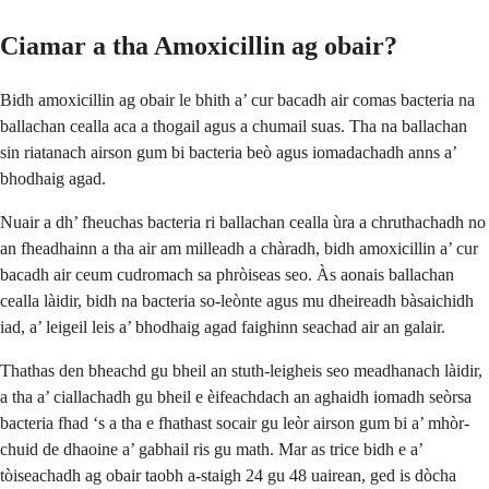
Ciamar a tha Amoxicillin ag obair?
Bidh amoxicillin ag obair le bhith a’ cur bacadh air comas bacteria na
ballachan cealla aca a thogail agus a chumail suas. Tha na ballachan
sin riatanach airson gum bi bacteria beò agus iomadachadh anns a’
bhodhaig agad.
Nuair a dh’ fheuchas bacteria ri ballachan cealla ùra a chruthachadh no
an fheadhainn a tha air am milleadh a chàradh, bidh amoxicillin a’ cur
bacadh air ceum cudromach sa phròiseas seo. Às aonais ballachan
cealla làidir, bidh na bacteria so-leònte agus mu dheireadh bàsaichidh
iad, a’ leigeil leis a’ bhodhaig agad faighinn seachad air an galair.
Thathas den bheachd gu bheil an stuth-leigheis seo meadhanach làidir,
a tha a’ ciallachadh gu bheil e èifeachdach an aghaidh iomadh seòrsa
bacteria fhad ‘s a tha e fhathast socair gu leòr airson gum bi a’ mhòr-
chuid de dhaoine a’ gabhail ris gu math. Mar as trice bidh e a’
tòiseachadh ag obair taobh a-staigh 24 gu 48 uairean, ged is dòcha