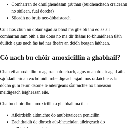
Comharran de dhuilgheadasan grùthan (buidheachadh craiceann
no sùilean, fual dorcha)
Sileadh no bruis neo-àbhaisteach
Cuir fios chun an dotair agad sa bhad ma gheibh thu eòlas air
comharran sam bith a tha dona no ma dh’fhàsas fo-bhuaidhean tlàth
duilich agus nach fàs iad nas fheàrr an dèidh beagan làithean.
Cò nach bu chòir amoxicillin a ghabhail?
Chan eil amoxicillin freagarrach do chàch, agus nì an dotair agad ath-
sgrùdadh air an eachdraidh mheidigeach agad mus òrdaich e e. Is
dòcha gum feum daoine le aileirgeans sònraichte no tinneasan
meidigeach leigheasan eile.
Cha bu chòir dhut amoxicillin a ghabhail ma tha:
Aileirdsidh aithnichte do antibiotaicean penicillin
Eachdraidh de dhroch ath-bheachdan aileirgeach do