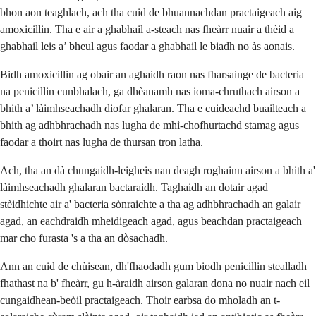
bhon aon teaghlach, ach tha cuid de bhuannachdan practaigeach aig
amoxicillin. Tha e air a ghabhail a-steach nas fheàrr nuair a thèid a
ghabhail leis a’ bheul agus faodar a ghabhail le biadh no às aonais.
Bidh amoxicillin ag obair an aghaidh raon nas fharsainge de bacteria
na penicillin cunbhalach, ga dhèanamh nas ioma-chruthach airson a
bhith a’ làimhseachadh diofar ghalaran. Tha e cuideachd buailteach a
bhith ag adhbhrachadh nas lugha de mhì-chofhurtachd stamag agus
faodar a thoirt nas lugha de thursan tron latha.
Ach, tha an dà chungaidh-leigheis nan deagh roghainn airson a bhith a'
làimhseachadh ghalaran bactaraidh. Taghaidh an dotair agad
stèidhichte air a' bacteria sònraichte a tha ag adhbhrachadh an galair
agad, an eachdraidh mheidigeach agad, agus beachdan practaigeach
mar cho furasta 's a tha an dòsachadh.
Ann an cuid de chùisean, dh'fhaodadh gum biodh penicillin stealladh
fhathast na b' fheàrr, gu h-àraidh airson galaran dona no nuair nach eil
cungaidhean-beòil practaigeach. Thoir earbsa do mholadh an t-