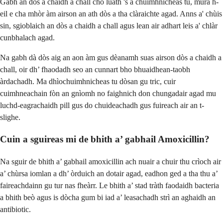
Gabh an dòs a chaidh a chall cho luath 's a chuimhnicheas tu, mura h-
eil e cha mhòr àm airson an ath dòs a tha clàraichte agad. Anns a' chùis
sin, sgioblaich an dòs a chaidh a chall agus lean air adhart leis a' chlàr
cunbhalach agad.
Na gabh dà dòs aig an aon àm gus dèanamh suas airson dòs a chaidh a
chall, oir dh’ fhaodadh seo an cunnart bho bhuaidhean-taobh
àrdachadh. Ma dhìochuimhnicheas tu dòsan gu tric, cuir
cuimhneachain fòn an gnìomh no faighnich don chungadair agad mu
luchd-eagrachaidh pill gus do chuideachadh gus fuireach air an t-
slighe.
Cuin a sguireas mi de bhith a’ gabhail Amoxicillin?
Na sguir de bhith a’ gabhail amoxicillin ach nuair a chuir thu crìoch air
a’ chùrsa iomlan a dh’ òrduich an dotair agad, eadhon ged a tha thu a’
faireachdainn gu tur nas fheàrr. Le bhith a’ stad tràth faodaidh bacteria
a bhith beò agus is dòcha gum bi iad a’ leasachadh strì an aghaidh an
antibiotic.