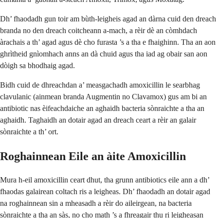
Dh’ fhaodadh gun toir am bùth-leigheis agad an dàrna cuid den dreach
branda no den dreach coitcheann a-mach, a rèir dè an còmhdach
àrachais a th’ agad agus dè cho furasta ’s a tha e fhaighinn. Tha an aon
ghrìtheid gnìomhach anns an dà chuid agus tha iad ag obair san aon
dòigh sa bhodhaig agad.
Bidh cuid de dhreachdan a’ measgachadh amoxicillin le searbhag
clavulanic (ainmean branda Augmentin no Clavamox) gus am bi an
antibiotic nas èifeachdaiche an aghaidh bacteria sònraichte a tha an
aghaidh. Taghaidh an dotair agad an dreach ceart a rèir an galair
sònraichte a th’ ort.
Roghainnean Eile an àite Amoxicillin
Mura h-eil amoxicillin ceart dhut, tha grunn antibiotics eile ann a dh’
fhaodas galairean coltach ris a leigheas. Dh’ fhaodadh an dotair agad
na roghainnean sin a mheasadh a rèir do aileirgean, na bacteria
sònraichte a tha an sàs, no cho math ’s a fhreagair thu ri leigheasan