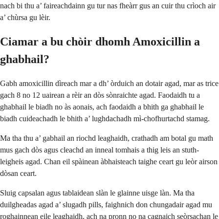
nach bi thu a’ faireachdainn gu tur nas fheàrr gus an cuir thu crìoch air
a’ chùrsa gu lèir.
Ciamar a bu chòir dhomh Amoxicillin a
ghabhail?
Gabh amoxicillin dìreach mar a dh’ òrduich an dotair agad, mar as trice
gach 8 no 12 uairean a rèir an dòs sònraichte agad. Faodaidh tu a
ghabhail le biadh no às aonais, ach faodaidh a bhith ga ghabhail le
biadh cuideachadh le bhith a’ lughdachadh mì-chofhurtachd stamag.
Ma tha thu a’ gabhail an riochd leaghaidh, crathadh am botal gu math
mus gach dòs agus cleachd an inneal tomhais a thig leis an stuth-
leigheis agad. Chan eil spàinean àbhaisteach taighe ceart gu leòr airson
dòsan ceart.
Sluig capsalan agus tablaidean slàn le glainne uisge làn. Ma tha
duilgheadas agad a’ slugadh pills, faighnich don chungadair agad mu
roghainnean eile leaghaidh, ach na pronn no na cagnaich seòrsachan le