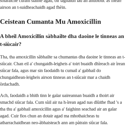
solaraiche cùram slàinte agad, oir taghaidh iad an antibiotic as fheàrr
airson an t-suidheachaidh agad fhèin.
Ceistean Cumanta Mu Amoxicillin
A bheil Amoxicillin sàbhailte dha daoine le tinneas an
t-siùcair?
Tha, tha amoxicillin sàbhailte sa chumantas dha daoine le tinneas an t-
siùcair. Chan eil a' chungaidh-leigheis a' toirt buaidh dhìreach air ìrean
siùcar fala, agus mar sin faodaidh tu cumail a' gabhail do
chungaidhean-leigheis airson tinneas an t-siùcair mar a chaidh
òrdachadh.
Ach, faodaidh a bhith tinn le galar uaireannan buaidh a thoirt air
smachd siùcar fala. Cum sùil air na h-ìrean agad nas dlùithe fhad 's a
tha thu a' gabhail amoxicillin agus a' faighinn seachad air an galar
agad. Cuir fios chun an dotair agad ma mhothaicheas tu
atharrachaidhean neo-àbhaisteach ann am pàtrain siùcar fala.