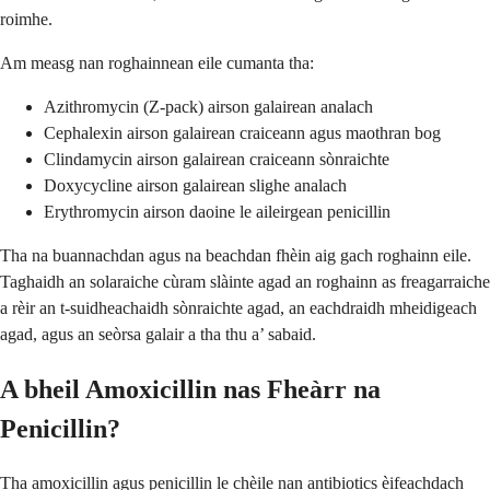
roimhe.
Am measg nan roghainnean eile cumanta tha:
Azithromycin (Z-pack) airson galairean analach
Cephalexin airson galairean craiceann agus maothran bog
Clindamycin airson galairean craiceann sònraichte
Doxycycline airson galairean slighe analach
Erythromycin airson daoine le aileirgean penicillin
Tha na buannachdan agus na beachdan fhèin aig gach roghainn eile.
Taghaidh an solaraiche cùram slàinte agad an roghainn as freagarraiche
a rèir an t-suidheachaidh sònraichte agad, an eachdraidh mheidigeach
agad, agus an seòrsa galair a tha thu a’ sabaid.
A bheil Amoxicillin nas Fheàrr na
Penicillin?
Tha amoxicillin agus penicillin le chèile nan antibiotics èifeachdach