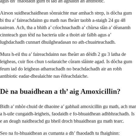
agus dh’ fhaodadh gum bi iad an aghaidh an antibiotic.
Airson suidheachaidhean sònraichte mar amhach strep, is dòcha gum
bi thu a’ faireachdainn gu math nas fheàrr taobh a-staigh 24 gu 48
uairean. Ach, tha a bhith a’ crìochnachadh a’ chùrsa slàn a’ dèanamh
cinnteach gun tèid na bacteria uile a thoirt air falbh agus a’
lughdachadh cunnart dhuilgheadasan no ath-chuairteachadh.
Mura h-eil thu a’ faireachdainn nas fheàrr an dèidh 2 gu 3 latha de
leigheas, cuir fios chun t-solaraiche cùram slàinte agad. Is dòcha gum
feum iad do leigheas atharrachadh no beachdachadh air an robh
antibiotic eadar-dhealaichte nas èifeachdaiche.
Dè na buaidhean a th’ aig Amoxicillin?
Bidh a’ mhòr-chuid de dhaoine a’ gabhail amoxicillin gu math, ach mar
a h-uile cungaidh-leigheis, faodaidh e fo-bhuaidhean adhbhrachadh. Is
e an deagh naidheachd gu bheil droch bhuaidhean gu math tearc.
Seo na fo-bhuaidhean as cumanta a dh’ fhaodadh tu fhaighinn: