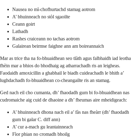
Nausea no mì-chofhurtachd stamag aotrom
A’ bhuinneach no stòl sgaoilte
Ceann goirt
Lathadh
Rashes craiceann no tachas aotrom
Galairean beirmse faighne ann am boireannaich
Mar as trice tha na fo-bhuaidhean seo tlàth agus falbhaidh iad leotha
fhèin mar a bhios do bhodhaig ag atharrachadh ris an leigheas.
Faodaidh amoxicillin a ghabhail le biadh cuideachadh le bhith a’
lughdachadh fo-bhuaidhean co-cheangailte ris an stamag.
Ged nach eil cho cumanta, dh’ fhaodadh gum bi fo-bhuaidhean nas
cudromaiche aig cuid de dhaoine a dh’ fheumas aire mheidigeach:
A’ bhuinneach dhona nach eil a’ fàs nas fheàrr (dh’ fhaodadh
gum bi galar C. diff ann)
A’ cur a-mach gu leantainneach
Fìor phian no cromadh bhoilg