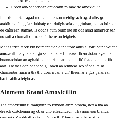
antibiotaicean beta-lactam
Droch ath-bheachdan craiceann roimhe do amoxicillin
Inns don dotair agad mu na tinneasan meidigeach agad uile, gu h-
àraidh ma tha galar dubhaig ort, duilgheadasan grùthan, no eachdraidh
de chùisean stamag. Is dòcha gum feum iad an dòs agad atharrachadh
no sùil a chumail ort nas dlùithe rè an leigheis.
Mar as trice faodaidh boireannaich a tha trom agus a’ toirt bainne-cìche
amoxicillin a ghabhail gu sàbhailte, ach measaidh an dotair agad na
buannachdan an aghaidh cunnartan sam bith a dh’ fhaodadh a bhith
ann. Thathas den bheachd gu bheil an leigheas seo sàbhailte sa
chumantas nuair a tha thu trom nuair a dh’ fheumar e gus galairean
bactaraidh a leigheas.
Ainmean Brand Amoxicillin
Tha amoxicillin ri fhaighinn fo iomadh ainm branda, ged a tha an
dreach coitcheann ag obair cho èifeachdach. Tha ainmean branda
cumanta a’ gabhail a-steach Amoxil, Trimox, agus Moxatag.