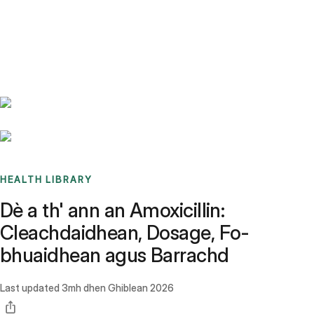
Benchmarks
Stories
FAQ
Sign up / Log in
HEALTH LIBRARY
Dè a th' ann an Amoxicillin:
Cleachdaidhean, Dosage, Fo-
bhuaidhean agus Barrachd
Last updated
3mh dhen Ghiblean 2026