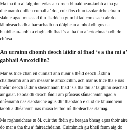
Ma tha thu a’ faighinn eòlas air droch bhuaidhean-taobh a tha ga
dhèanamh duilich cumail a’ dol, cuir fios chun t-solaraiche cùram
slàinte agad mus stad thu. Is dòcha gum bi iad comasach air do
làimhseachadh atharrachadh no dòighean a mholadh gus na
buaidhean-taobh a riaghladh fhad ‘s a tha thu a’ crìochnachadh do
chùrsa.
An urrainn dhomh deoch làidir òl fhad ‘s a tha mi a’
gabhail Amoxicillin?
Mar as trice chan eil cunnart ann nuair a thèid deoch làidir a
chaitheamh ann am measar le amoxicillin, ach mar as trice tha e nas
fheàrr deoch làidir a sheachnadh fhad ‘s a tha thu a’ faighinn seachad
air galar. Faodaidh deoch làidir am pròiseas slànachaidh agad a
dhèanamh nas slaodaiche agus dh’ fhaodadh e cuid de bhuaidhean-
taobh a dhèanamh nas miosa leithid mì-thoileachas stamag.
Ma roghnaicheas tu òl, cuir thu fhèin gu beagan bheag agus thoir aire
do mar a tha thu a’ faireachdainn. Cuimhnich gu bheil feum aig do