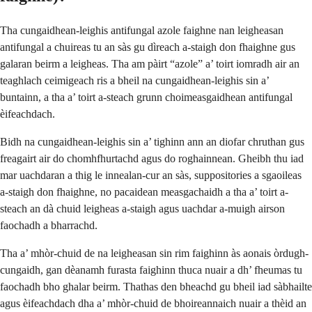
Tha cungaidhean-leighis antifungal azole faighne nan leigheasan
antifungal a chuireas tu an sàs gu dìreach a-staigh don fhaighne gus
galaran beirm a leigheas. Tha am pàirt “azole” a’ toirt iomradh air an
teaghlach ceimigeach ris a bheil na cungaidhean-leighis sin a’
buntainn, a tha a’ toirt a-steach grunn choimeasgaidhean antifungal
èifeachdach.
Bidh na cungaidhean-leighis sin a’ tighinn ann an diofar chruthan gus
freagairt air do chomhfhurtachd agus do roghainnean. Gheibh thu iad
mar uachdaran a thig le innealan-cur an sàs, suppositories a sgaoileas
a-staigh don fhaighne, no pacaidean measgachaidh a tha a’ toirt a-
steach an dà chuid leigheas a-staigh agus uachdar a-muigh airson
faochadh a bharrachd.
Tha a’ mhòr-chuid de na leigheasan sin rim faighinn às aonais òrdugh-
cungaidh, gan dèanamh furasta faighinn thuca nuair a dh’ fheumas tu
faochadh bho ghalar beirm. Thathas den bheachd gu bheil iad sàbhailte
agus èifeachdach dha a’ mhòr-chuid de bhoireannaich nuair a thèid an