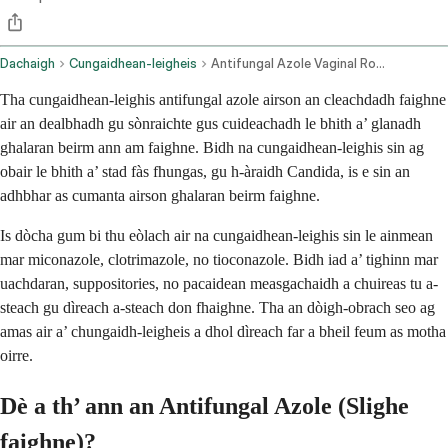
Dachaigh
Cungaidhean-leigheis
Antifungal Azole Vaginal Route
Tha cungaidhean-leighis antifungal azole airson an cleachdadh faighne
air an dealbhadh gu sònraichte gus cuideachadh le bhith a’ glanadh
ghalaran beirm ann am faighne. Bidh na cungaidhean-leighis sin ag
obair le bhith a’ stad fàs fhungas, gu h-àraidh Candida, is e sin an
adhbhar as cumanta airson ghalaran beirm faighne.
Is dòcha gum bi thu eòlach air na cungaidhean-leighis sin le ainmean
mar miconazole, clotrimazole, no tioconazole. Bidh iad a’ tighinn mar
uachdaran, suppositories, no pacaidean measgachaidh a chuireas tu a-
steach gu dìreach a-steach don fhaighne. Tha an dòigh-obrach seo ag
amas air a’ chungaidh-leigheis a dhol dìreach far a bheil feum as motha
oirre.
Dè a th’ ann an Antifungal Azole (Slighe
faighne)?