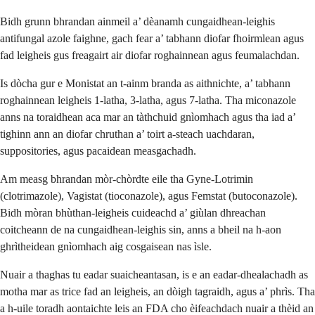
Bidh grunn bhrandan ainmeil a’ dèanamh cungaidhean-leighis
antifungal azole faighne, gach fear a’ tabhann diofar fhoirmlean agus
fad leigheis gus freagairt air diofar roghainnean agus feumalachdan.
Is dòcha gur e Monistat an t-ainm branda as aithnichte, a’ tabhann
roghainnean leigheis 1-latha, 3-latha, agus 7-latha. Tha miconazole
anns na toraidhean aca mar an tàthchuid gnìomhach agus tha iad a’
tighinn ann an diofar chruthan a’ toirt a-steach uachdaran,
suppositories, agus pacaidean measgachadh.
Am measg bhrandan mòr-chòrdte eile tha Gyne-Lotrimin
(clotrimazole), Vagistat (tioconazole), agus Femstat (butoconazole).
Bidh mòran bhùthan-leigheis cuideachd a’ giùlan dhreachan
coitcheann de na cungaidhean-leighis sin, anns a bheil na h-aon
ghrìtheidean gnìomhach aig cosgaisean nas ìsle.
Nuair a thaghas tu eadar suaicheantasan, is e an eadar-dhealachadh as
motha mar as trice fad an leigheis, an dòigh tagraidh, agus a’ phrìs. Tha
a h-uile toradh aontaichte leis an FDA cho èifeachdach nuair a thèid an