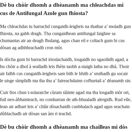
Dè bu chòir dhomh a dhèanamh ma chleachdas mi
cus de Antifungal Azole gun fhiosta?
Ma chleachdas tu barrachd cungaidh-leigheis na thathar a’ moladh gun
fhiosta, na gabh dragh. Tha cungaidhean antifungal faighne sa
chumantas air an deagh fhulang, agus chan eil e coltach gum bi cus
dòsan ag adhbhrachadh cron mòr.
Is dòcha gum bi barrachd irioslachaidh, losgaidh no sgaoilidh agad, a
bu chòir a dhol à sealladh leis fhèin taobh a-staigh latha no dhà. Thoir
air falbh cus cungaidh-leigheis sam bith le bhith a’ sruthadh gu socair
le uisge sìmplidh ma tha thu a’ faireachdainn cofhurtail a’ dèanamh sin.
Cuir fios chun t-solaraiche cùram slàinte agad ma tha losgadh mòr ort,
fuil neo-àbhaisteach, no comharran de ath-bhualadh alergidh. Rud eile,
lean air adhart leis a’ chlàr dòsachaidh cunbhalach agad agus seachain
dùblachadh air dòsan san àm ri teachd.
Dè bu chòir dhomh a dhèanamh ma chailleas mi dòs