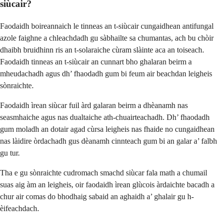
siùcair?
Faodaidh boireannaich le tinneas an t-siùcair cungaidhean antifungal
azole faighne a chleachdadh gu sàbhailte sa chumantas, ach bu chòir
dhaibh bruidhinn ris an t-solaraiche cùram slàinte aca an toiseach.
Faodaidh tinneas an t-siùcair an cunnart bho ghalaran beirm a
mheudachadh agus dh’ fhaodadh gum bi feum air beachdan leigheis
sònraichte.
Faodaidh ìrean siùcar fuil àrd galaran beirm a dhèanamh nas
seasmhaiche agus nas dualtaiche ath-chuairteachadh. Dh’ fhaodadh
gum moladh an dotair agad cùrsa leigheis nas fhaide no cungaidhean
nas làidire òrdachadh gus dèanamh cinnteach gum bi an galar a’ falbh
gu tur.
Tha e gu sònraichte cudromach smachd siùcar fala math a chumail
suas aig àm an leigheis, oir faodaidh ìrean glùcois àrdaichte bacadh a
chur air comas do bhodhaig sabaid an aghaidh a’ ghalair gu h-
èifeachdach.