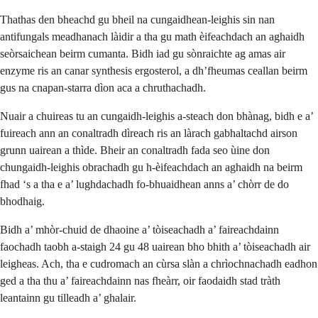
Thathas den bheachd gu bheil na cungaidhean-leighis sin nan
antifungals meadhanach làidir a tha gu math èifeachdach an aghaidh
seòrsaichean beirm cumanta. Bidh iad gu sònraichte ag amas air
enzyme ris an canar synthesis ergosterol, a dh’fheumas ceallan beirm
gus na cnapan-starra dìon aca a chruthachadh.
Nuair a chuireas tu an cungaidh-leighis a-steach don bhànag, bidh e a’
fuireach ann an conaltradh dìreach ris an làrach gabhaltachd airson
grunn uairean a thìde. Bheir an conaltradh fada seo ùine don
chungaidh-leighis obrachadh gu h-èifeachdach an aghaidh na beirm
fhad ‘s a tha e a’ lughdachadh fo-bhuaidhean anns a’ chòrr de do
bhodhaig.
Bidh a’ mhòr-chuid de dhaoine a’ tòiseachadh a’ faireachdainn
faochadh taobh a-staigh 24 gu 48 uairean bho bhith a’ tòiseachadh air
leigheas. Ach, tha e cudromach an cùrsa slàn a chrìochnachadh eadhon
ged a tha thu a’ faireachdainn nas fheàrr, oir faodaidh stad tràth
leantainn gu tilleadh a’ ghalair.