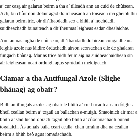
a’ cur casg air galaran beirm a tha a’ tilleadh ann an cuid de chùisean.
Ach, bu chòir don dotair agad do mheasadh an toiseach ma gheibh thu
galaran beirm tric, oir dh’fhaodadh seo a bhith a’ nochdadh
suidheachadh bunaiteach a dh’fheumas leigheas eadar-dhealaichte.
Ann an nas lugha de chùisean, dh’fhaodadh dotairean cungaidhean-
leighis azole nas làidire òrdachadh airson seòrsachan eile de ghalaran
fungach bhànag. Mar as trice bidh feum aig na suidheachaidhean sin
air leigheasan neart òrduigh agus sgrùdadh meidigeach.
Ciamar a tha Antifungal Azole (Slighe
bhànag) ag obair?
Bidh antifungals azoles ag obair le bhith a’ cur bacadh air an dòigh sa
bheil ceallan beirm a’ togail an ballachan a-muigh. Smaoinich air mar a
bhith a’ stad luchd-obrach togail bho bhith a’ crìochnachadh bunait
togalaich. Às aonais balla ceart cealla, chan urrainn dha na ceallan
beirm a bhith beò agus iomadachadh.