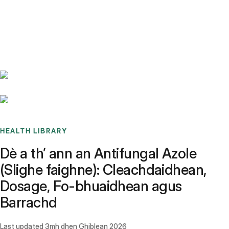
Benchmarks
Stories
FAQ
Sign up / Log in
HEALTH LIBRARY
Dè a th’ ann an Antifungal Azole
(Slighe faighne): Cleachdaidhean,
Dosage, Fo-bhuaidhean agus
Barrachd
Last updated
3mh dhen Ghiblean 2026