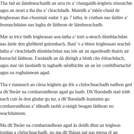
Tha fad an làimhseachaidh an urra ris a’ chungaidh-leigheis sònraichte
agus an neart a tha thu a’ cleachdadh. Mairidh a’ mhòr-chuid de
leigheasan thar-chunntair eadar 1 gu 7 latha, le cruthan nas làidire a’
feumachdainn nas lugha de làithean de làimhseachadh.
Mar as trice bidh leigheasan aon-latha a’ toirt a-steach dùmhlachdan
nas àirde den ghrìtheid gnìomhach, fhad ‘s a bhios leigheasan seachd-
latha a’ cleachdadh dùmhlachdan nas ìsle air an sgaoileadh thairis air
barrachd làithean. Faodaidh an dà dhòigh a bhith cho èifeachdach,
agus mar sin faodaidh tu taghadh stèidhichte air an ìre comhfhurtachd
agus na roghainnean agad.
Tha e riatanach an cùrsa leigheis gu lèir a chrìochnachadh eadhon ged
a dh’fheàrr na comharraidhean agad gu luath. Dh’fhaodadh stad tràth
nach cuir às don ghalar gu tur, a dh’fhaodadh leantainn gu
comharraidhean a’ tilleadh taobh a-staigh beagan làithean no
seachdainean.
Ma dh’fheàrr na comharraidhean agad às deidh dhut an leigheas
iomlan a chrìochnachadh, no ma dh’fhàsas iad nas miosa rè an