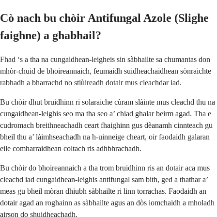
Cò nach bu chòir Antifungal Azole (Slighe
faighne) a ghabhail?
Fhad ‘s a tha na cungaidhean-leigheis sin sàbhailte sa chumantas don
mhòr-chuid de bhoireannaich, feumaidh suidheachaidhean sònraichte
rabhadh a bharrachd no stiùireadh dotair mus cleachdar iad.
Bu chòir dhut bruidhinn ri solaraiche cùram slàinte mus cleachd thu na
cungaidhean-leighis seo ma tha seo a’ chiad ghalar beirm agad. Tha e
cudromach breithneachadh ceart fhaighinn gus dèanamh cinnteach gu
bheil thu a’ làimhseachadh na h-uinneige cheart, oir faodaidh galaran
eile comharraidhean coltach ris adhbhrachadh.
Bu chòir do bhoireannaich a tha trom bruidhinn ris an dotair aca mus
cleachd iad cungaidhean-leighis antifungal sam bith, ged a thathar a’
meas gu bheil mòran dhiubh sàbhailte ri linn torrachas. Faodaidh an
dotair agad an roghainn as sàbhailte agus an dòs iomchaidh a mholadh
airson do shuidheachadh.