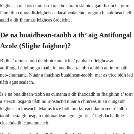
leigheis, cuir fios chun t-solaraiche cùram slàinte agad. Is dòcha gum
feum thu cungaidh-leigheis eadar-dhealaichte no gum bi suidheachadh
agad a dh’fheumas leigheas òrdaichte.
Dè na buaidhean-taobh a th’ aig Antifungal
Azole (Slighe faighne)?
Bidh a’ mhòr-chuid de bhoireannaich a’ gabhail ri leigheasan
antifungal faighne gu math, le buaidhean-taobh a bhith an ìre mhath
neo-chumanta. Nuair a thachras buaidhean-taobh, mar as trice bidh iad
tlàth agus sealach.
Is e na buaidhean-taobh as cumanta a dh’fhaodadh tu fhaighinn a’ toirt
a-steach losgadh tlàth no irioslachd nuair a chuireas tu an cungaidh-
leigheis an toiseach. Mar as trice bidh am faireachdainn seo a’ falbh
taobh a-staigh beagan mhionaidean agus gu tric a’ lughdachadh le
cleachdadh leantainneach.