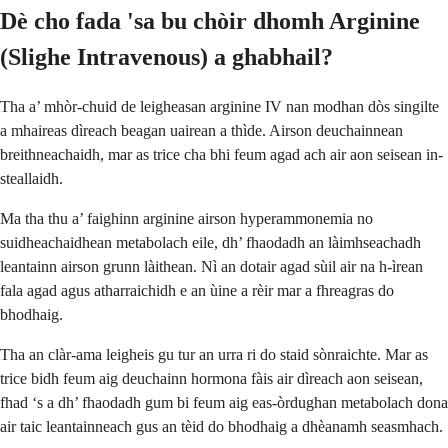
Dè cho fada 'sa bu chòir dhomh Arginine
(Slighe Intravenous) a ghabhail?
Tha a’ mhòr-chuid de leigheasan arginine IV nan modhan dòs singilte
a mhaireas dìreach beagan uairean a thìde. Airson deuchainnean
breithneachaidh, mar as trice cha bhi feum agad ach air aon seisean in-
steallaidh.
Ma tha thu a’ faighinn arginine airson hyperammonemia no
suidheachaidhean metabolach eile, dh’ fhaodadh an làimhseachadh
leantainn airson grunn làithean. Nì an dotair agad sùil air na h-ìrean
fala agad agus atharraichidh e an ùine a rèir mar a fhreagras do
bhodhaig.
Tha an clàr-ama leigheis gu tur an urra ri do staid sònraichte. Mar as
trice bidh feum aig deuchainn hormona fàis air dìreach aon seisean,
fhad ‘s a dh’ fhaodadh gum bi feum aig eas-òrdughan metabolach dona
air taic leantainneach gus an tèid do bhodhaig a dhèanamh seasmhach.