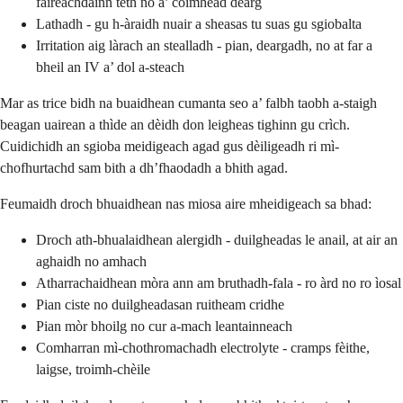
faireachdainn teth no a’ coimhead dearg
Lathadh - gu h-àraidh nuair a sheasas tu suas gu sgiobalta
Irritation aig làrach an stealladh - pian, deargadh, no at far a
bheil an IV a’ dol a-steach
Mar as trice bidh na buaidhean cumanta seo a’ falbh taobh a-staigh
beagan uairean a thìde an dèidh don leigheas tighinn gu crìch.
Cuidichidh an sgioba meidigeach agad gus dèiligeadh ri mì-
chofhurtachd sam bith a dh’fhaodadh a bhith agad.
Feumaidh droch bhuaidhean nas miosa aire mheidigeach sa bhad:
Droch ath-bhualaidhean alergidh - duilgheadas le anail, at air an
aghaidh no amhach
Atharrachaidhean mòra ann am bruthadh-fala - ro àrd no ro ìosal
Pian ciste no duilgheadasan ruitheam cridhe
Pian mòr bhoilg no cur a-mach leantainneach
Comharran mì-chothromachadh electrolyte - cramps fèithe,
laigse, troimh-chèile