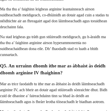
Ma tha thu a’ faighinn leigheas arginine leantainneach airson
suidheachadh meidigeach, co-dhùinidh an dotair agad cuin a stadas tu
stèidhichte air an fhreagairt agad don làimhseachadh agus toraidhean
deuchainn fala.
Na stad leigheas gu tràth gun stiùireadh meidigeach, gu h-àraidh ma
tha thu a’ faighinn arginine airson hyperammonemia no
suidheachaidhean dona eile. Dh’ fhaodadh stad ro luath a bhith
cunnartach.
Q5. An urrainn dhomh ithe mar as àbhaist às deidh
dhomh arginine IV fhaighinn?
Mar as trice faodaidh tu ithe mar as àbhaist às deidh làimhseachadh
arginine IV, ach bheir an dotair agad stiùireadh sònraichte dhut. Bidh
cuid de dhaoine a’ faireachdainn tinn sa bhad às deidh an
làimhseachadh agus is fheàrr leotha tòiseachadh le biadhan aotrom.