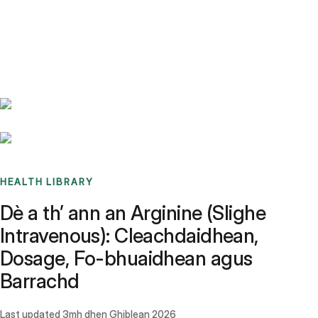
Benchmarks
Stories
FAQ
Sign up / Log in
HEALTH LIBRARY
Dè a th’ ann an Arginine (Slighe
Intravenous): Cleachdaidhean,
Dosage, Fo-bhuaidhean agus
Barrachd
Last updated
3mh dhen Ghiblean 2026