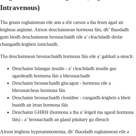
Intravenous)
Tha grunn roghainnean eile ann a rèir carson a tha feum agad air
leigheas arginine. Airson deuchainnean hormona fàis, dh’ fhaodadh
gum biodh deuchainnean brosnachaidh eile a’ cleachdadh diofar
chungaidh-leigheis iomchaidh.
Tha deuchainnean brosnachaidh hormona fàis eile a’ gabhail a-steach:
Deuchainn fulangas insulin - a’ cleachdadh insulin gus
sgaoileadh hormona fàis a bhrosnachadh
Deuchainn brosnachaidh glucagon - hormona eile a
bhrosnaicheas hormona fàis
Deuchainn brosnachaidh clonidine - cungaidh-leigheis a bheir
buaidh air ìrean hormona fàis
Deuchainn GHRH (hormona a tha a’ leigeil ma sgaoil hormona
fàis) - a’ brosnachadh an gland pituitary gu dìreach
Airson leigheas hyperammonemia, dh’ fhaodadh roghainnean eile a