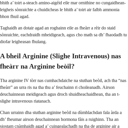
bhith a’ toirt a-steach amino-aigéid eile mar ornithine no cungaidhean-
leigheis sònraichte a chuidicheas le bhith a’ toirt air falbh ammonia
bhon fhuil agad.
Taghaidh an dotair agad an roghainn eile as fheàrr a rèir do staid
sònraichte, eachdraidh mheidigeach, agus cho math sa dh’ fhaodadh tu
diofar leigheasan fhulang.
A bheil Arginine (Slighe Intravenous) nas
fheàrr na Arginine beòil?
Tha arginine IV tòrr nas cumhachdaiche na stuthan beòil, ach tha “nas
fheàrr” an urra ris na tha thu a’ feuchainn ri choileanadh. Airson
deuchainnean meidigeach agus droch shuidheachaidhean, tha an t-
slighe intravenous riatanach.
Chan urrainn dha stuthan arginine beòil na dùmhlachdan fala àrda a
dh’ fheumar airson deuchainnean hormona fàis a ruighinn. Tha an
siostam cnàmhaidh agad a’ cuingealachadh na tha de arginine air a