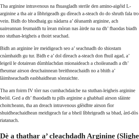
Tha arginine intravenous na fhuasgladh sterile den amino-aigéid L-
arginine a tha air a lìbhrigeadh gu dìreach a-steach do do shruth fala tro
vein. Bidh do bhodhaig gu nàdarra a’ dèanamh arginine, ach
uaireannan feumaidh tu ìrean mòran nas àirde na na dh’ fhaodas biadh
no stuthan-leigheis a thoirt seachad.
Bidh an arginine ìre meidigeach seo a’ seachnadh do shiostam
cnàmhaidh gu tur. Bidh e a’ dol dìreach a-steach don fhuil agad, a’
leigeil le dotairean dùmhlachdan mionaideach a choileanadh a dh’
fheumar airson deuchainnean breithneachaidh no a bhith a’
làimhseachadh easbhaidhean sònraichte.
Tha am foirm IV tòrr nas cumhachdaiche na stuthan-leigheis arginine
beòil. Ged a dh’ fhaodadh tu pills arginine a ghabhail airson slàinte
choitcheann, tha an dreach intravenous glèidhte airson fìor
shuidheachaidhean meidigeach far a bheil lìbhrigeadh sa bhad, àrd-dòs
riatanach.
Dè a thathar a’ cleachdadh Arginine (Slighe