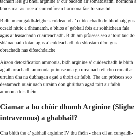
tachairt leis gu bheil arginine a’ cur bacadh air somatostatin, hormona a
bhios mar as trice a’ cumail ìrean hormona fàis fo smachd.
Bidh an cungaidh-leigheis cuideachd a’ cuideachadh do bhodhaig gus
ocsaid nitric a dhèanamh, a bhios a’ gabhail fois air soithichean fala
agus a’ leasachadh cuairteachadh. Bidh am pròiseas seo a’ toirt taic do
shlànachadh lotan agus a’ cuideachadh do shiostam dìon gus
obrachadh nas èifeachdaiche.
Airson detoxification ammonia, bidh arginine a’ cuideachadh le bhith
ag atharrachadh ammonia puinnseanta gu urea nach eil cho cronail as
urrainn dha na dubhagan agad a thoirt air falbh. Tha am pròiseas seo
deatamach nuair nach urrainn don ghrùthan agad toirt air falbh
ammonia leis fhèin.
Ciamar a bu chòir dhomh Arginine (Slighe
intravenous) a ghabhail?
Cha bhith thu a’ gabhail arginine IV thu fhèin - chan eil an cungaidh-