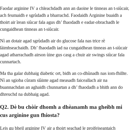
Faodar arginine IV a chleachdadh ann an daoine le tinneas an t-siùcair,
ach feumaidh e sgrùdadh a bharrachd. Faodaidh Arginine buaidh a
thoirt air ìrean siùcar fala agus dh’ fhaodadh e eadar-obrachadh le
cungaidhean tinneas an t-siùcair.
Nì an dotair agad sgrùdadh air do glucose fala nas trice rè
làimhseachaidh. Dh’ fhaodadh iad na cungaidhean tinneas an t-siùcair
agad atharrachadh airson ùine gus casg a chuir air swings siùcar fala
cunnartach.
Ma tha galar dubhaig diabetic ort, bidh an co-dhùnadh nas iom-fhillte.
Nì an sgioba cùram slàinte agad measadh faiceallach air na
buannachdan an aghaidh chunnartan a dh’ fhaodadh a bhith ann do
dhreuchd na dubhaig agad.
Q2. Dè bu chòir dhomh a dhèanamh ma gheibh mi
cus arginine gun fhiosta?
Leis gu bheil arginine IV air a thoirt seachad le proifeiseantaich