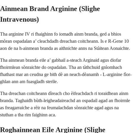
Ainmean Brand Arginine (Slighe
Intravenous)
Tha arginine IV ri fhaighinn fo iomadh ainm branda, ged a bhios
mòran ospadalan a’ cleachdadh dreachan coitcheann. Is e R-Gene 10
aon de na h-ainmean branda as aithnichte anns na Stàitean Aonaichte.
Tha ainmean branda eile a’ gabhail a-steach Arginaid agus diofar
fhoirmlean sònraichte do ospadalan. Tha an tàthchuid gnìomhach
fhathast mar an ceudna ge bith dè an neach-dèanamh - L-arginine fìor-
ghlan ann am fuasgladh sterile.
Tha dreachan coitcheann dìreach cho èifeachdach ri toraidhean ainm
branda. Taghaidh bùth-leigheadaireachd an ospadail agad an fhoirmle
as freagarraiche a rèir na feumalachdan sònraichte agad agus na
stuthan a tha rim faighinn aca.
Roghainnean Eile Arginine (Slighe