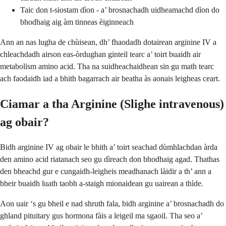
Taic don t-siostam dìon - a’ brosnachadh uidheamachd dìon do
bhodhaig aig àm tinneas èiginneach
Ann an nas lugha de chùisean, dh’ fhaodadh dotairean arginine IV a
chleachdadh airson eas-òrdughan ginteil tearc a’ toirt buaidh air
metabolism amino acid. Tha na suidheachaidhean sin gu math tearc
ach faodaidh iad a bhith bagarrach air beatha às aonais leigheas ceart.
Ciamar a tha Arginine (Slighe intravenous)
ag obair?
Bidh arginine IV ag obair le bhith a’ toirt seachad dùmhlachdan àrda
den amino acid riatanach seo gu dìreach don bhodhaig agad. Thathas
den bheachd gur e cungaidh-leigheis meadhanach làidir a th’ ann a
bheir buaidh luath taobh a-staigh mionaidean gu uairean a thìde.
Aon uair ‘s gu bheil e nad shruth fala, bidh arginine a’ brosnachadh do
ghland pituitary gus hormona fàis a leigeil ma sgaoil. Tha seo a’