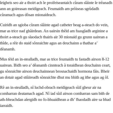
leigheis seo air a thoirt ach le proifeiseantaich cùram slàinte le trèanadh
ann an goireasan meidigeach. Feumaidh am pròiseas sgrùdadh
cùramach agus dòsan mionaideach.
Cuiridh an sgioba cùram slàinte agad catheter beag a-steach do vein,
mar as trice nad ghàirdean. An uairsin thèid am fuasgladh arginine a
thoirt a-steach gu slaodach thairis air 30 mionaid gu grunn uairean a
thìde, a rèir do staid sònraichte agus an deuchainn a thathar a’
dèanamh.
Mus tèid an in-stealladh, mar as trice feumaidh tu fastadh airson 8-12
uairean. Bidh seo a’ dèanamh cinnteach à toraidhean deuchainn ceart,
gu sònraichte airson deuchainnean brosnachaidh hormona fàis. Bheir
an dotair agad stiùireadh sònraichte dhut mu bhith ag ithe agus ag òl.
Rè an in-stealladh, nì luchd-obrach meidigeach sùil gheur air na
comharran deatamach agad. Nì iad sùil airson comharran sam bith de
ath-bheachdan alergidh no fo-bhuaidhean a dh’ fhaodadh aire sa bhad
iarraidh.