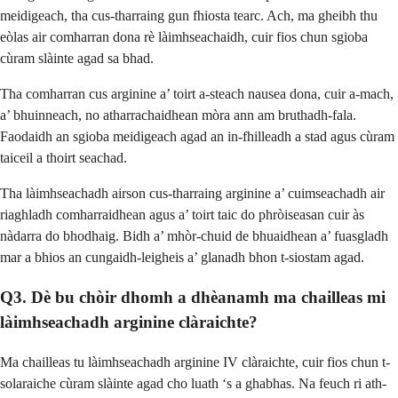
meidigeach, tha cus-tharraing gun fhiosta tearc. Ach, ma gheibh thu
eòlas air comharran dona rè làimhseachaidh, cuir fios chun sgioba
cùram slàinte agad sa bhad.
Tha comharran cus arginine a’ toirt a-steach nausea dona, cuir a-mach,
a’ bhuinneach, no atharrachaidhean mòra ann am bruthadh-fala.
Faodaidh an sgioba meidigeach agad an in-fhilleadh a stad agus cùram
taiceil a thoirt seachad.
Tha làimhseachadh airson cus-tharraing arginine a’ cuimseachadh air
riaghladh comharraidhean agus a’ toirt taic do phròiseasan cuir às
nàdarra do bhodhaig. Bidh a’ mhòr-chuid de bhuaidhean a’ fuasgladh
mar a bhios an cungaidh-leigheis a’ glanadh bhon t-siostam agad.
Q3. Dè bu chòir dhomh a dhèanamh ma chailleas mi
làimhseachadh arginine clàraichte?
Ma chailleas tu làimhseachadh arginine IV clàraichte, cuir fios chun t-
solaraiche cùram slàinte agad cho luath ‘s a ghabhas. Na feuch ri ath-