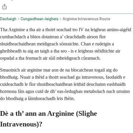
Dachaigh
Cungaidhean-leigheis
Arginine Intravenous Route
Tha Arginine a tha air a thoirt seachad tro IV na leigheas amino-aigéid
cumhachdach a bhios dotairean a’ cleachdadh airson fìor
shuidheachaidhean meidigeach sònraichte. Chan e rudeigin a
gheibheadh tu aig an taigh a tha seo - is e leigheas stèidhichte air
ospadal a tha feumach air sùil mheidigeach cùramach.
Smaoinich air arginine mar aon de na blocaichean togail aig do
bhodhaig. Nuair a thèid a thoirt seachad gu intravenous, faodaidh e
cuideachadh le fìor shuidheachaidhean leithid deuchainn easbhaidh
hormona fàis agus cuid de dh’ eas-òrdughan metabolach nach urrainn
do bhodhaig a làimhseachadh leis fhèin.
Dè a th’ ann an Arginine (Slighe
Intravenous)?