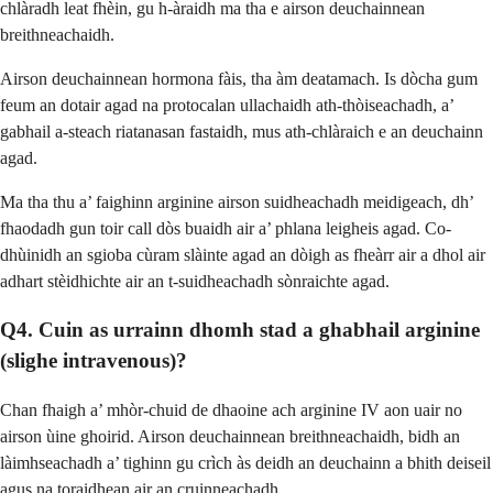
chlàradh leat fhèin, gu h-àraidh ma tha e airson deuchainnean
breithneachaidh.
Airson deuchainnean hormona fàis, tha àm deatamach. Is dòcha gum
feum an dotair agad na protocalan ullachaidh ath-thòiseachadh, a’
gabhail a-steach riatanasan fastaidh, mus ath-chlàraich e an deuchainn
agad.
Ma tha thu a’ faighinn arginine airson suidheachadh meidigeach, dh’
fhaodadh gun toir call dòs buaidh air a’ phlana leigheis agad. Co-
dhùinidh an sgioba cùram slàinte agad an dòigh as fheàrr air a dhol air
adhart stèidhichte air an t-suidheachadh sònraichte agad.
Q4. Cuin as urrainn dhomh stad a ghabhail arginine
(slighe intravenous)?
Chan fhaigh a’ mhòr-chuid de dhaoine ach arginine IV aon uair no
airson ùine ghoirid. Airson deuchainnean breithneachaidh, bidh an
làimhseachadh a’ tighinn gu crìch às deidh an deuchainn a bhith deiseil
agus na toraidhean air an cruinneachadh.