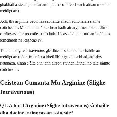
ghabhail a-steach, a’ dèanamh pills neo-èifeachdach airson modhan
meidigeach.
Ach, tha arginine beòil nas sàbhailte airson adhbharan slàinte
coitcheann. Ma tha thu a’ beachdachadh air arginine airson slàinte
cardiovascular no coileanadh lùth-chleasachd, tha stuthan beòil nas
iomchaidh na leigheas IV.
Tha an t-slighe intravenous glèidhte airson suidheachaidhean
meidigeach sònraichte far a bheil lìbhrigeadh sa bhad, àrd-dòs
riatanach. Chan e àite a th’ ann airson stuthan làitheil no taic slàinte
coitcheann.
Ceistean Cumanta Mu Arginine (Slighe
Intravenous)
Q1. A bheil Arginine (Slighe Intravenous) sàbhailte
dha daoine le tinneas an t-siùcair?