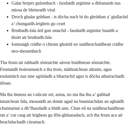
Galar herpes gnìomhach - faodaidh arginine a dhèanamh nas
miosa de bhriseadh viral
Droch ghalar grùthan - is dòcha nach bi do ghrùthan a’ giullachd
a’ chungaidh-leigheis gu ceart
Bruthadh-fala àrd gun smachd - faodaidh arginine buaidh a
thoirt air bruthadh-fala
Ionnsaigh cridhe o chionn ghoirid no suidheachaidhean cridhe
neo-sheasmhach
Tha feum air rabhadh sònraichte airson buidhnean sònraichte.
Feumaidh boireannaich a tha trom, màthraichean altraim, agus
euslaintich nas sine sgrùdadh a bharrachd agus is dòcha atharrachadh
dòsan.
Ma tha tinneas an t-siùcair ort, asma, no ma tha thu a’ gabhail
tanaichean fala, measaidh an dotair agad na buannachdan an aghaidh
chunnartan a dh’fhaodadh a bhith ann. Chan eil na suidheachaidhean
sin a’ cur casg air leigheas gu fèin-ghluasadach, ach tha feum aca air
beachdachadh cùramach.