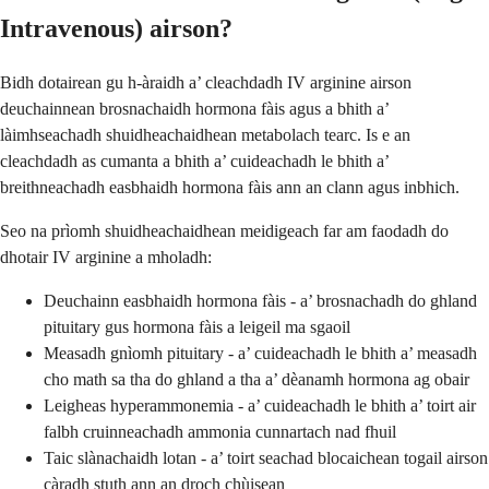
Intravenous) airson?
Bidh dotairean gu h-àraidh a’ cleachdadh IV arginine airson
deuchainnean brosnachaidh hormona fàis agus a bhith a’
làimhseachadh shuidheachaidhean metabolach tearc. Is e an
cleachdadh as cumanta a bhith a’ cuideachadh le bhith a’
breithneachadh easbhaidh hormona fàis ann an clann agus inbhich.
Seo na prìomh shuidheachaidhean meidigeach far am faodadh do
dhotair IV arginine a mholadh:
Deuchainn easbhaidh hormona fàis - a’ brosnachadh do ghland
pituitary gus hormona fàis a leigeil ma sgaoil
Measadh gnìomh pituitary - a’ cuideachadh le bhith a’ measadh
cho math sa tha do ghland a tha a’ dèanamh hormona ag obair
Leigheas hyperammonemia - a’ cuideachadh le bhith a’ toirt air
falbh cruinneachadh ammonia cunnartach nad fhuil
Taic slànachaidh lotan - a’ toirt seachad blocaichean togail airson
càradh stuth ann an droch chùisean