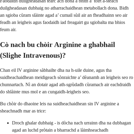
Faodaidh duilgheadasan tearc ach dona a bhith a’ toirt a-steach
duilgheadasan dubhaig no atharrachaidhean metabollach dona. Bidh
an sgioba cùram slàinte agad a’ cumail sùil air an fheadhainn seo air
feadh an leigheis agus faodaidh iad freagairt gu sgiobalta ma bhios
feum air.
Cò nach bu chòir Arginine a ghabhail
(Slighe Intravenous)?
Chan eil IV arginine sàbhailte dha na h-uile duine, agus tha
suidheachaidhean meidigeach sònraichte a’ dèanamh an leigheis seo ro
chunnartach. Nì an dotair agad ath-sgrùdadh cùramach air eachdraidh
do shlàinte mus mol e an cungaidh-leigheis seo.
Bu chòir do dhaoine leis na suidheachaidhean sin IV arginine a
sheachnadh mar as trice:
Droch ghalar dubhaig - is dòcha nach urrainn dha na dubhagan
agad an luchd pròtain a bharrachd a làimhseachadh