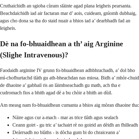
Cruthaichidh an sgioba cùram slàinte agad plana leigheis pearsanta.
Beachdaichidh iad air factaran mar d’ aois, cuideam, gnìomh dubhaig,
agus cho dona sa tha do staid nuair a bhios iad a’ dearbhadh fad an
leigheis.
Dè na fo-bhuaidhean a th’ aig Arginine
(Slighe Intravenous)?
Faodaidh arginine IV grunn fo-bhuaidhean adhbhrachadh, a’ dol bho
mì-chofhurtachd tlàth gu ath-bheachdan nas miosa. Bidh a’ mhòr-chuid
de dhaoine a’ gabhail ris an làimhseachadh gu math, ach tha e
cudromach fios a bhith agad dè a bu chòir a bhith an dùil.
Am measg nam fo-bhuaidhean cumanta a bhios aig mòran dhaoine tha:
Nàire agus cur a-mach - mar as trice tlàth agus sealach
Ceann goirt - gu tric a’ tachairt rè no goirid an dèidh an fhilleadh
Deàrrsadh no blàths - is dòcha gum bi do chraiceann a’