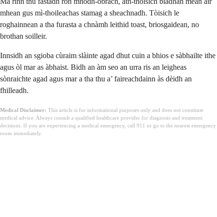
Ma rinn thu fastadh ron mhodh-obrach, ath-thòisich biadhan mean air
mhean gus mì-thoileachas stamag a sheachnadh. Tòisich le
roghainnean a tha furasta a chnàmh leithid toast, briosgaidean, no
brothan soilleir.
Innsidh an sgioba cùraim slàinte agad dhut cuin a bhios e sàbhailte ithe
agus òl mar as àbhaist. Bidh an àm seo an urra ris an leigheas
sònraichte agad agus mar a tha thu a’ faireachdainn às dèidh an
fhilleadh.
Medical Disclaimer:
This article is for informational purposes only and does not constitute
medical advice. Always consult a qualified healthcare provider for diagnosis and treatment
decisions. If you are experiencing a medical emergency, call 911 or go to the nearest emergency
room immediately.