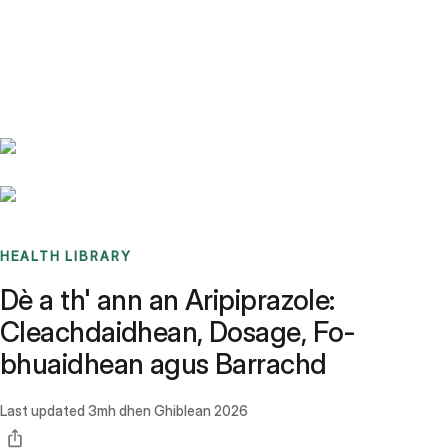
Benchmarks
Stories
FAQ
Sign up / Log in
HEALTH LIBRARY
Dè a th' ann an Aripiprazole:
Cleachdaidhean, Dosage, Fo-
bhuaidhean agus Barrachd
Last updated
3mh dhen Ghiblean 2026