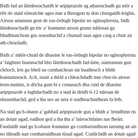
Bidh fad an làimhseachaidh le aripiprazole ag atharrachadh gu mòr a
rèir do staid sònraichte agus mar a fhreagras tu don chungaidh-leighis.
Airson amannan geur de eas-òrdugh bipolar no sgitsophrenia, bidh
làimhseachadh gu tric a’ leantainn airson grunn mhìosan gu
bliadhnaichean gus seasmhachd a chumail suas agus casg a chuir air
ath-chraoladh.
Bidh a’ mhòr-chuid de dhaoine le eas-òrdugh bipolar no sgitsophrenia
a’ faighinn buannachd bho làimhseachadh fad-ùine, uaireannan gun
chrìoch, leis gu bheil na cumhaichean sin buailteach a bhith
leantainneach. Ach, nuair a thèid a chleachdadh mar chur-ris airson
trom-inntinn, is dòcha gum bi e comasach dha cuid de dhaoine
aripiprazole a lughdachadh no a stad às deidh 6-12 mìosan de
sheasmhachd, ged a tha seo an urra ri suidheachaidhean fa leth.
Na stad gu h-obann a’ gabhail aripiprazole gun a bhith a’ bruidhinn ris
an dotair agad, eadhon ged a tha thu a’ faireachdainn nas fheàrr.
Faodaidh stad gu h-obann leantainn gu comharraidhean tarraing air ais
no tilleadh nan comharraidhean tùsail agad. Cuidichidh an dotair agad