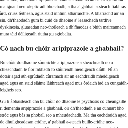
malignant neuroleptic adhbhrachadh, a tha a' gabhail a-steach fiabhras
àrd, cruas fèithean, agus staid inntinn atharraichte. A bharrachd air an
sin, dh'fhaodadh gum bi cuid de dhaoine a' leasachadh tardive
dyskinesia, gluasadan neo-thoileach a dh'fhaodas a bhith maireannach
mura tèid dèiligeadh riutha gu sgiobalta.
Cò nach bu chòir aripiprazole a ghabhail?
Bu chòir do dhaoine sònraichte aripiprazole a sheachnadh no a
chleachdadh le fìor rabhadh fo stiùireadh meidigeach dlùth. Nì an
dotair agad ath-sgrùdadh cùramach air an eachdraidh mheidigeach
agad agus an staid slàinte làithreach agad mus òrdaich iad an cungaidh-
leigheis seo.
Gu h-àbhaisteach cha bu chòir do dhaoine le psychosis co-cheangailte
ri dementia aripiprazole a ghabhail, oir dh'fhaodadh e an cunnart bho
stròc agus bàs sa phoball seo a mheudachadh. Ma tha eachdraidh agad
de dhuilgheadasan cridhe, a' gabhail a-steach buille-cridhe neo-