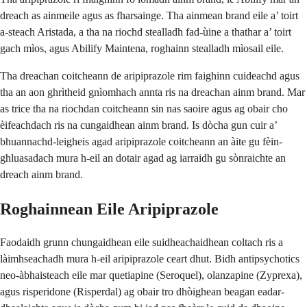
dreach as ainmeile agus as fharsainge. Tha ainmean brand eile a’ toirt
a-steach Aristada, a tha na riochd stealladh fad-ùine a thathar a’ toirt
gach mìos, agus Abilify Maintena, roghainn stealladh mìosail eile.
Tha dreachan coitcheann de aripiprazole rim faighinn cuideachd agus
tha an aon ghrìtheid gnìomhach annta ris na dreachan ainm brand. Mar
as trice tha na riochdan coitcheann sin nas saoire agus ag obair cho
èifeachdach ris na cungaidhean ainm brand. Is dòcha gun cuir a’
bhuannachd-leigheis agad aripiprazole coitcheann an àite gu fèin-
ghluasadach mura h-eil an dotair agad ag iarraidh gu sònraichte an
dreach ainm brand.
Roghainnean Eile Aripiprazole
Faodaidh grunn chungaidhean eile suidheachaidhean coltach ris a
làimhseachadh mura h-eil aripiprazole ceart dhut. Bidh antipsychotics
neo-àbhaisteach eile mar quetiapine (Seroquel), olanzapine (Zyprexa),
agus risperidone (Risperdal) ag obair tro dhòighean beagan eadar-