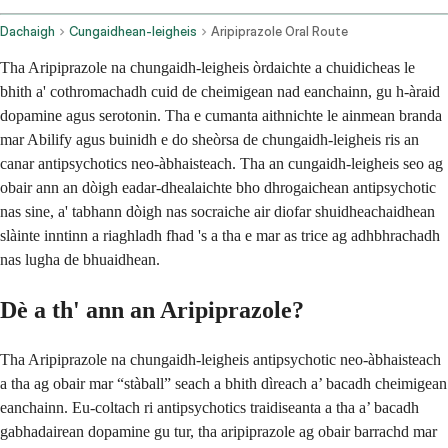
Dachaigh
Cungaidhean-leigheis
Aripiprazole Oral Route
Tha Aripiprazole na chungaidh-leigheis òrdaichte a chuidicheas le
bhith a' cothromachadh cuid de cheimigean nad eanchainn, gu h-àraid
dopamine agus serotonin. Tha e cumanta aithnichte le ainmean branda
mar Abilify agus buinidh e do sheòrsa de chungaidh-leigheis ris an
canar antipsychotics neo-àbhaisteach. Tha an cungaidh-leigheis seo ag
obair ann an dòigh eadar-dhealaichte bho dhrogaichean antipsychotic
nas sine, a' tabhann dòigh nas socraiche air diofar shuidheachaidhean
slàinte inntinn a riaghladh fhad 's a tha e mar as trice ag adhbhrachadh
nas lugha de bhuaidhean.
Dè a th' ann an Aripiprazole?
Tha Aripiprazole na chungaidh-leigheis antipsychotic neo-àbhaisteach
a tha ag obair mar “stàball” seach a bhith dìreach a’ bacadh cheimigean
eanchainn. Eu-coltach ri antipsychotics traidiseanta a tha a’ bacadh
gabhadairean dopamine gu tur, tha aripiprazole ag obair barrachd mar