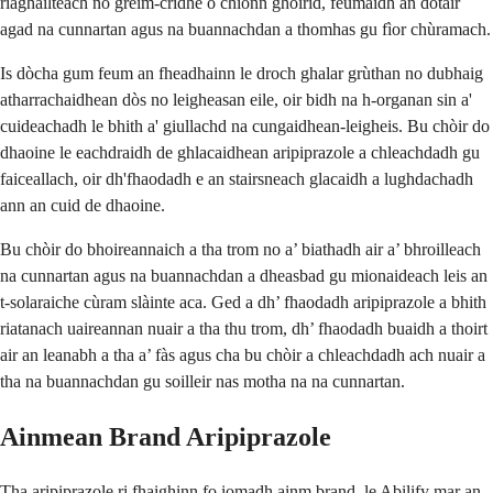
riaghailteach no grèim-cridhe o chionn ghoirid, feumaidh an dotair
agad na cunnartan agus na buannachdan a thomhas gu fìor chùramach.
Is dòcha gum feum an fheadhainn le droch ghalar grùthan no dubhaig
atharrachaidhean dòs no leigheasan eile, oir bidh na h-organan sin a'
cuideachadh le bhith a' giullachd na cungaidhean-leigheis. Bu chòir do
dhaoine le eachdraidh de ghlacaidhean aripiprazole a chleachdadh gu
faiceallach, oir dh'fhaodadh e an stairsneach glacaidh a lughdachadh
ann an cuid de dhaoine.
Bu chòir do bhoireannaich a tha trom no a’ biathadh air a’ bhroilleach
na cunnartan agus na buannachdan a dheasbad gu mionaideach leis an
t-solaraiche cùram slàinte aca. Ged a dh’ fhaodadh aripiprazole a bhith
riatanach uaireannan nuair a tha thu trom, dh’ fhaodadh buaidh a thoirt
air an leanabh a tha a’ fàs agus cha bu chòir a chleachdadh ach nuair a
tha na buannachdan gu soilleir nas motha na na cunnartan.
Ainmean Brand Aripiprazole
Tha aripiprazole ri fhaighinn fo iomadh ainm brand, le Abilify mar an