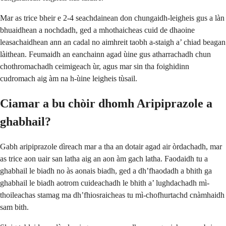
Mar as trice bheir e 2-4 seachdainean don chungaidh-leigheis gus a làn
bhuaidhean a nochdadh, ged a mhothaicheas cuid de dhaoine
leasachaidhean ann an cadal no aimhreit taobh a-staigh a’ chiad beagan
làithean. Feumaidh an eanchainn agad ùine gus atharrachadh chun
chothromachadh ceimigeach ùr, agus mar sin tha foighidinn
cudromach aig àm na h-ùine leigheis tùsail.
Ciamar a bu chòir dhomh Aripiprazole a
ghabhail?
Gabh aripiprazole dìreach mar a tha an dotair agad air òrdachadh, mar
as trice aon uair san latha aig an aon àm gach latha. Faodaidh tu a
ghabhail le biadh no às aonais biadh, ged a dh’fhaodadh a bhith ga
ghabhail le biadh aotrom cuideachadh le bhith a’ lughdachadh mì-
thoileachas stamag ma dh’fhiosraicheas tu mì-chofhurtachd cnàmhaidh
sam bith.