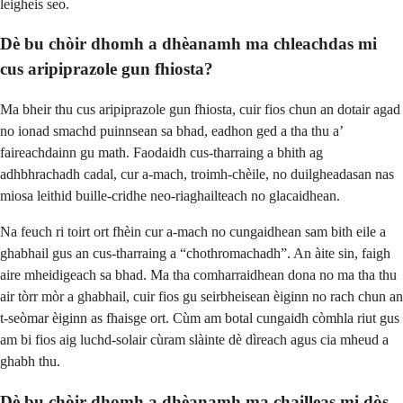
leigheis seo.
Dè bu chòir dhomh a dhèanamh ma chleachdas mi
cus aripiprazole gun fhiosta?
Ma bheir thu cus aripiprazole gun fhiosta, cuir fios chun an dotair agad
no ionad smachd puinnsean sa bhad, eadhon ged a tha thu a’
faireachdainn gu math. Faodaidh cus-tharraing a bhith ag
adhbhrachadh cadal, cur a-mach, troimh-chèile, no duilgheadasan nas
miosa leithid buille-cridhe neo-riaghailteach no glacaidhean.
Na feuch ri toirt ort fhèin cur a-mach no cungaidhean sam bith eile a
ghabhail gus an cus-tharraing a “chothromachadh”. An àite sin, faigh
aire mheidigeach sa bhad. Ma tha comharraidhean dona no ma tha thu
air tòrr mòr a ghabhail, cuir fios gu seirbheisean èiginn no rach chun an
t-seòmar èiginn as fhaisge ort. Cùm am botal cungaidh còmhla riut gus
am bi fios aig luchd-solair cùram slàinte dè dìreach agus cia mheud a
ghabh thu.
Dè bu chòir dhomh a dhèanamh ma chailleas mi dòs