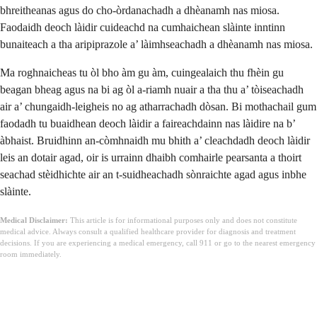
bhreitheanas agus do cho-òrdanachadh a dhèanamh nas miosa.
Faodaidh deoch làidir cuideachd na cumhaichean slàinte inntinn
bunaiteach a tha aripiprazole a’ làimhseachadh a dhèanamh nas miosa.
Ma roghnaicheas tu òl bho àm gu àm, cuingealaich thu fhèin gu
beagan bheag agus na bi ag òl a-riamh nuair a tha thu a’ tòiseachadh
air a’ chungaidh-leigheis no ag atharrachadh dòsan. Bi mothachail gum
faodadh tu buaidhean deoch làidir a faireachdainn nas làidire na b’
àbhaist. Bruidhinn an-còmhnaidh mu bhith a’ cleachdadh deoch làidir
leis an dotair agad, oir is urrainn dhaibh comhairle pearsanta a thoirt
seachad stèidhichte air an t-suidheachadh sònraichte agad agus inbhe
slàinte.
Medical Disclaimer:
This article is for informational purposes only and does not constitute
medical advice. Always consult a qualified healthcare provider for diagnosis and treatment
decisions. If you are experiencing a medical emergency, call 911 or go to the nearest emergency
room immediately.