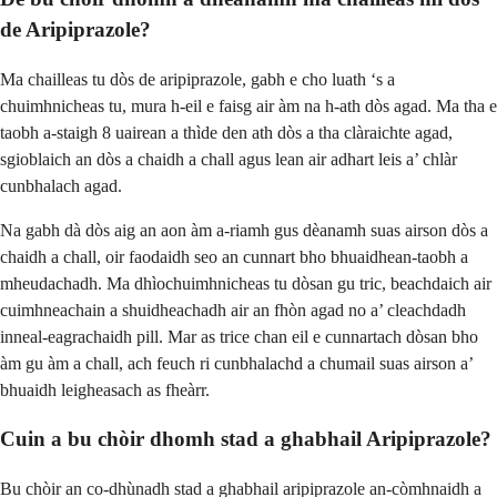
de Aripiprazole?
Ma chailleas tu dòs de aripiprazole, gabh e cho luath ‘s a
chuimhnicheas tu, mura h-eil e faisg air àm na h-ath dòs agad. Ma tha e
taobh a-staigh 8 uairean a thìde den ath dòs a tha clàraichte agad,
sgioblaich an dòs a chaidh a chall agus lean air adhart leis a’ chlàr
cunbhalach agad.
Na gabh dà dòs aig an aon àm a-riamh gus dèanamh suas airson dòs a
chaidh a chall, oir faodaidh seo an cunnart bho bhuaidhean-taobh a
mheudachadh. Ma dhìochuimhnicheas tu dòsan gu tric, beachdaich air
cuimhneachain a shuidheachadh air an fhòn agad no a’ cleachdadh
inneal-eagrachaidh pill. Mar as trice chan eil e cunnartach dòsan bho
àm gu àm a chall, ach feuch ri cunbhalachd a chumail suas airson a’
bhuaidh leigheasach as fheàrr.
Cuin a bu chòir dhomh stad a ghabhail Aripiprazole?
Bu chòir an co-dhùnadh stad a ghabhail aripiprazole an-còmhnaidh a