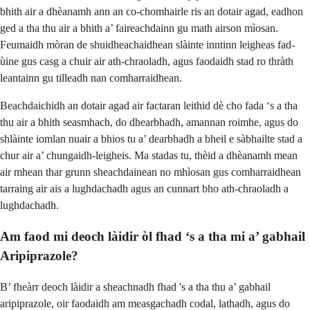
bhith air a dhèanamh ann an co-chomhairle ris an dotair agad, eadhon
ged a tha thu air a bhith a’ faireachdainn gu math airson mìosan.
Feumaidh mòran de shuidheachaidhean slàinte inntinn leigheas fad-
ùine gus casg a chuir air ath-chraoladh, agus faodaidh stad ro thràth
leantainn gu tilleadh nan comharraidhean.
Beachdaichidh an dotair agad air factaran leithid dè cho fada ‘s a tha
thu air a bhith seasmhach, do dhearbhadh, amannan roimhe, agus do
shlàinte iomlan nuair a bhios tu a’ dearbhadh a bheil e sàbhailte stad a
chur air a’ chungaidh-leigheis. Ma stadas tu, thèid a dhèanamh mean
air mhean thar grunn sheachdainean no mhìosan gus comharraidhean
tarraing air ais a lughdachadh agus an cunnart bho ath-chraoladh a
lughdachadh.
Am faod mi deoch làidir òl fhad ‘s a tha mi a’ gabhail
Aripiprazole?
B’ fheàrr deoch làidir a sheachnadh fhad 's a tha thu a’ gabhail
aripiprazole, oir faodaidh am measgachadh codal, lathadh, agus do