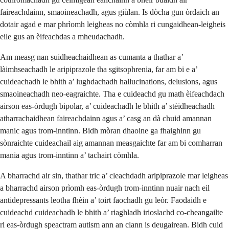
faireachdainn, smaoineachadh, agus giùlan. Is dòcha gun òrdaich an
dotair agad e mar phrìomh leigheas no còmhla ri cungaidhean-leigheis
eile gus an èifeachdas a mheudachadh.
Am measg nan suidheachaidhean as cumanta a thathar a’
làimhseachadh le aripiprazole tha sgitsophrenia, far am bi e a’
cuideachadh le bhith a’ lughdachadh hallucinations, delusions, agus
smaoineachadh neo-eagraichte. Tha e cuideachd gu math èifeachdach
airson eas-òrdugh bipolar, a’ cuideachadh le bhith a’ stèidheachadh
atharrachaidhean faireachdainn agus a’ casg an dà chuid amannan
manic agus trom-inntinn. Bidh mòran dhaoine ga fhaighinn gu
sònraichte cuideachail aig amannan measgaichte far am bi comharran
mania agus trom-inntinn a’ tachairt còmhla.
A bharrachd air sin, thathar tric a’ cleachdadh aripiprazole mar leigheas
a bharrachd airson prìomh eas-òrdugh trom-inntinn nuair nach eil
antidepressants leotha fhèin a’ toirt faochadh gu leòr. Faodaidh e
cuideachd cuideachadh le bhith a’ riaghladh irioslachd co-cheangailte
ri eas-òrdugh speactram autism ann an clann is deugairean. Bidh cuid