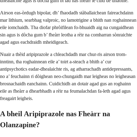
dhealaichte agus is dòcha gum bi iad nas fheàrr le cuid de dhaoine.
Airson eas-òrdugh bipolar, dh’ fhaodadh stàballaichean faireachdainn
mar lithium, searbhag valproic, no lamotrigine a bhith nan roghainnean
eile iomchaidh. Tha diofar phròifilean fo-bhuaidh aig na cungaidhean
sin agus is dòcha gum b’ fheàrr leotha a rèir na comharran sònraichte
agad agus eachdraidh mheidigeach.
Nuair a thèid aripiprazole a chleachdadh mar chur-ris airson trom-
inntinn, tha roghainnean eile a’ toirt a-steach a bhith a’ cur
antipsychotics eadar-dhealaichte ris, ag atharrachadh antidepressants,
no a’ feuchainn ri dòighean neo-chungaidh mar leigheas no leigheasan
brosnachaidh eanchainn. Cuidichidh an dotair agad gus an roghainn
eile as fheàrr a dhearbhadh a rèir na feumalachdan fa-leth agad agus
freagairt leigheis.
A bheil Aripiprazole nas Fheàrr na
Olanzapine?