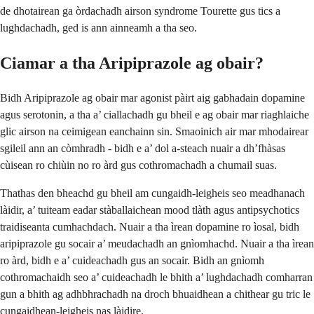
de dhotairean ga òrdachadh airson syndrome Tourette gus tics a
lughdachadh, ged is ann ainneamh a tha seo.
Ciamar a tha Aripiprazole ag obair?
Bidh Aripiprazole ag obair mar agonist pàirt aig gabhadain dopamine
agus serotonin, a tha a’ ciallachadh gu bheil e ag obair mar riaghlaiche
glic airson na ceimigean eanchainn sin. Smaoinich air mar mhodairear
sgileil ann an còmhradh - bidh e a’ dol a-steach nuair a dh’fhàsas
cùisean ro chiùin no ro àrd gus cothromachadh a chumail suas.
Thathas den bheachd gu bheil am cungaidh-leigheis seo meadhanach
làidir, a’ tuiteam eadar stàballaichean mood tlàth agus antipsychotics
traidiseanta cumhachdach. Nuair a tha ìrean dopamine ro ìosal, bidh
aripiprazole gu socair a’ meudachadh an gnìomhachd. Nuair a tha ìrean
ro àrd, bidh e a’ cuideachadh gus an socair. Bidh an gnìomh
cothromachaidh seo a’ cuideachadh le bhith a’ lughdachadh comharran
gun a bhith ag adhbhrachadh na droch bhuaidhean a chithear gu tric le
cungaidhean-leigheis nas làidire.