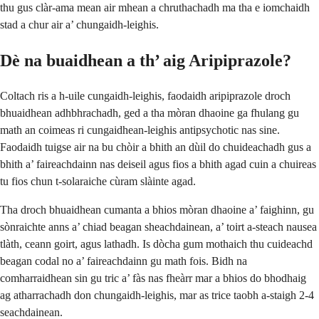
thu gus clàr-ama mean air mhean a chruthachadh ma tha e iomchaidh
stad a chur air a’ chungaidh-leighis.
Dè na buaidhean a th’ aig Aripiprazole?
Coltach ris a h-uile cungaidh-leighis, faodaidh aripiprazole droch
bhuaidhean adhbhrachadh, ged a tha mòran dhaoine ga fhulang gu
math an coimeas ri cungaidhean-leighis antipsychotic nas sine.
Faodaidh tuigse air na bu chòir a bhith an dùil do chuideachadh gus a
bhith a’ faireachdainn nas deiseil agus fios a bhith agad cuin a chuireas
tu fios chun t-solaraiche cùram slàinte agad.
Tha droch bhuaidhean cumanta a bhios mòran dhaoine a’ faighinn, gu
sònraichte anns a’ chiad beagan sheachdainean, a’ toirt a-steach nausea
tlàth, ceann goirt, agus lathadh. Is dòcha gum mothaich thu cuideachd
beagan codal no a’ faireachdainn gu math fois. Bidh na
comharraidhean sin gu tric a’ fàs nas fheàrr mar a bhios do bhodhaig
ag atharrachadh don chungaidh-leighis, mar as trice taobh a-staigh 2-4
seachdainean.