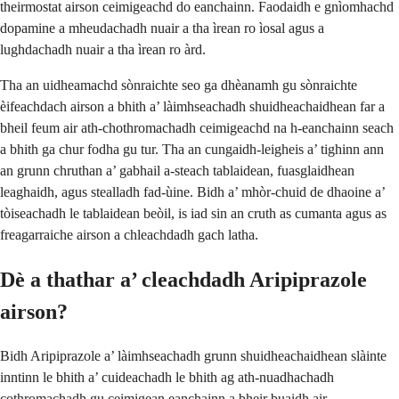
theirmostat airson ceimigeachd do eanchainn. Faodaidh e gnìomhachd
dopamine a mheudachadh nuair a tha ìrean ro ìosal agus a
lughdachadh nuair a tha ìrean ro àrd.
Tha an uidheamachd sònraichte seo ga dhèanamh gu sònraichte
èifeachdach airson a bhith a’ làimhseachadh shuidheachaidhean far a
bheil feum air ath-chothromachadh ceimigeachd na h-eanchainn seach
a bhith ga chur fodha gu tur. Tha an cungaidh-leigheis a’ tighinn ann
an grunn chruthan a’ gabhail a-steach tablaidean, fuasglaidhean
leaghaidh, agus stealladh fad-ùine. Bidh a’ mhòr-chuid de dhaoine a’
tòiseachadh le tablaidean beòil, is iad sin an cruth as cumanta agus as
freagarraiche airson a chleachdadh gach latha.
Dè a thathar a’ cleachdadh Aripiprazole
airson?
Bidh Aripiprazole a’ làimhseachadh grunn shuidheachaidhean slàinte
inntinn le bhith a’ cuideachadh le bhith ag ath-nuadhachadh
cothromachadh gu ceimigean eanchainn a bheir buaidh air