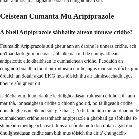
nuair a bhios tu a' taghadh eadar na cungaidhean sin.
Ceistean Cumanta Mu Aripiprazole
A bheil Aripiprazole sàbhailte airson tinneas cridhe?
Feumaidh Aripiprazole sùil gheur ann an daoine le tinneas cridhe, ach
dh'fhaodadh gum bi e nas sàbhailte na cuid de chungaidhean
antipsicotic eile dhaibhsan le cumhaichean cridhe. Faodaidh an
cungaidh buaidh a thoirt air ruitheam cridhe, agus mar sin is dòcha gun
òrdaich an dotair agad EKG mus tòisich thu air làimhseachadh agus
bheir e sùil gheur ort.
Is dòcha gum feum daoine le duilgheadasan ruitheam cridhe a th' ann
mar-thà, ionnsaighean cridhe o chionn ghoirid, no fàilligeadh cridhe
dona leigheasan eile no sùil glè fhaisg. Ach, faodaidh mòran dhaoine le
cumhaichean cridhe seasmhach aripiprazole a ghabhail gu sàbhailte fo
stiùireadh meidigeach ceart. Inns an-còmhnaidh don dotair agad mu
dhuilgheadasan cridhe sam bith mus tòisich thu air a’ chungaidh-