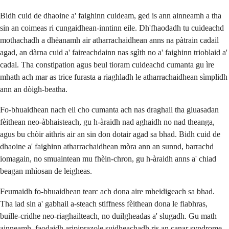
Bidh cuid de dhaoine a' faighinn cuideam, ged is ann ainneamh a tha
sin an coimeas ri cungaidhean-inntinn eile. Dh'fhaodadh tu cuideachd
mothachadh a dhèanamh air atharrachaidhean anns na pàtrain cadail
agad, an dàrna cuid a' faireachdainn nas sgìth no a' faighinn trioblaid a'
cadal. Tha constipation agus beul tioram cuideachd cumanta gu ìre
mhath ach mar as trice furasta a riaghladh le atharrachaidhean sìmplidh
ann an dòigh-beatha.
Fo-bhuaidhean nach eil cho cumanta ach nas draghail tha gluasadan
fèithean neo-àbhaisteach, gu h-àraidh nad aghaidh no nad theanga,
agus bu chòir aithris air an sin don dotair agad sa bhad. Bidh cuid de
dhaoine a' faighinn atharrachaidhean mòra ann an sunnd, barrachd
iomagain, no smuaintean mu fhèin-chron, gu h-àraidh anns a' chiad
beagan mhìosan de leigheas.
Feumaidh fo-bhuaidhean tearc ach dona aire mheidigeach sa bhad.
Tha iad sin a' gabhail a-steach stiffness fèithean dona le fiabhras,
buille-cridhe neo-riaghailteach, no duilgheadas a' slugadh. Gu math
ainneamh, faodaidh aripiprazole suidheachadh ris an canar syndrome