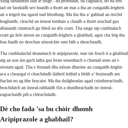
Sluig tablaidean slàn le uisge - na pronnadh, na cagnaich, no na bris
iad oir faodaidh seo buaidh a thoirt air mar a tha an cungaidh-leigheis
air a leigeil ma sgaoil nad bhodhaig. Ma tha thu a’ gabhail an riochd
leaghaidh, cleachd an inneal tomhais a chaidh a thoirt seachad gus
dèanamh cinnteach gu bheil an dòs ceart. Tha uisge tap cunbhalach
ceart gu leòr airson an cungaidh-leigheis a ghabhail, agus cha leig thu
leas biadh no deochan sònraichte sam bith a sheachnadh.
Tha cunbhalachd deatamach le aripiprazole, mar sin feuch ri a ghabhail
aig an aon àm gach latha gus ìrean seasmhach a chumail anns an t-
siostam agad. Tha e feumail dha mòran dhaoine an cungaidh-leighis
aca a cheangal ri cleachdadh làitheil leithid a bhith a’ bruiseadh am
fiaclan no ag ithe bracaist. Ma tha duilgheadas agad cuimhneachadh,
beachdaich air inneal-rabhaidh fòn a shuidheachadh no inneal-
eagrachaidh pill a chleachdadh.
Dè cho fada 'sa bu chòir dhomh
Aripiprazole a ghabhail?