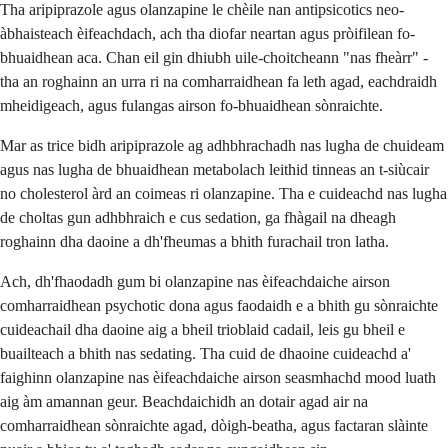
Tha aripiprazole agus olanzapine le chèile nan antipsicotics neo-
àbhaisteach èifeachdach, ach tha diofar neartan agus pròifilean fo-
bhuaidhean aca. Chan eil gin dhiubh uile-choitcheann "nas fheàrr" -
tha an roghainn an urra ri na comharraidhean fa leth agad, eachdraidh
mheidigeach, agus fulangas airson fo-bhuaidhean sònraichte.
Mar as trice bidh aripiprazole ag adhbhrachadh nas lugha de chuideam
agus nas lugha de bhuaidhean metabolach leithid tinneas an t-siùcair
no cholesterol àrd an coimeas ri olanzapine. Tha e cuideachd nas lugha
de choltas gun adhbhraich e cus sedation, ga fhàgail na dheagh
roghainn dha daoine a dh'fheumas a bhith furachail tron latha.
Ach, dh'fhaodadh gum bi olanzapine nas èifeachdaiche airson
comharraidhean psychotic dona agus faodaidh e a bhith gu sònraichte
cuideachail dha daoine aig a bheil trioblaid cadail, leis gu bheil e
buailteach a bhith nas sedating. Tha cuid de dhaoine cuideachd a'
faighinn olanzapine nas èifeachdaiche airson seasmhachd mood luath
aig àm amannan geur. Beachdaichidh an dotair agad air na
comharraidhean sònraichte agad, dòigh-beatha, agus factaran slàinte