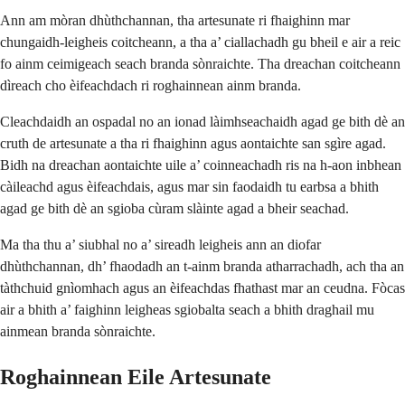
Ann am mòran dhùthchannan, tha artesunate ri fhaighinn mar
chungaidh-leigheis coitcheann, a tha a’ ciallachadh gu bheil e air a reic
fo ainm ceimigeach seach branda sònraichte. Tha dreachan coitcheann
dìreach cho èifeachdach ri roghainnean ainm branda.
Cleachdaidh an ospadal no an ionad làimhseachaidh agad ge bith dè an
cruth de artesunate a tha ri fhaighinn agus aontaichte san sgìre agad.
Bidh na dreachan aontaichte uile a’ coinneachadh ris na h-aon inbhean
càileachd agus èifeachdais, agus mar sin faodaidh tu earbsa a bhith
agad ge bith dè an sgioba cùram slàinte agad a bheir seachad.
Ma tha thu a’ siubhal no a’ sireadh leigheis ann an diofar
dhùthchannan, dh’ fhaodadh an t-ainm branda atharrachadh, ach tha an
tàthchuid gnìomhach agus an èifeachdas fhathast mar an ceudna. Fòcas
air a bhith a’ faighinn leigheas sgiobalta seach a bhith draghail mu
ainmean branda sònraichte.
Roghainnean Eile Artesunate