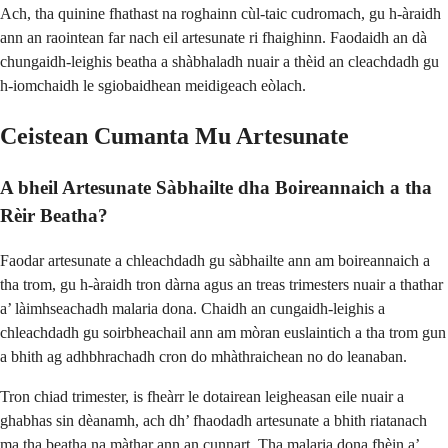
Ach, tha quinine fhathast na roghainn cùl-taic cudromach, gu h-àraidh
ann an raointean far nach eil artesunate ri fhaighinn. Faodaidh an dà
chungaidh-leighis beatha a shàbhaladh nuair a thèid an cleachdadh gu
h-iomchaidh le sgiobaidhean meidigeach eòlach.
Ceistean Cumanta Mu Artesunate
A bheil Artesunate Sàbhailte dha Boireannaich a tha
Rèir Beatha?
Faodar artesunate a chleachdadh gu sàbhailte ann am boireannaich a
tha trom, gu h-àraidh tron dàrna agus an treas trimesters nuair a thathar
a’ làimhseachadh malaria dona. Chaidh an cungaidh-leighis a
chleachdadh gu soirbheachail ann am mòran euslaintich a tha trom gun
a bhith ag adhbhrachadh cron do mhàthraichean no do leanaban.
Tron chiad trimester, is fheàrr le dotairean leigheasan eile nuair a
ghabhas sin dèanamh, ach dh’ fhaodadh artesunate a bhith riatanach
ma tha beatha na màthar ann an cunnart. Tha malaria dona fhèin a’