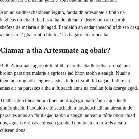
Ann an suidheachaidhean èiginn, faodaidh artesunate a bhith na
leigheas drochaid fhad ‘s a tha dotairean a’ dearbhadh an dearbh
sheòrsa de malaria a th’ agad. Faodaidh an eadar-theachd tràth seo casg
a chur air a’ ghalar bho bhith a’ fàs bagarrach air beatha.
Ciamar a tha Artesunate ag obair?
Bidh Artesunate ag obair le bhith a’ cruthachadh todhar cronail am
broinn parasites malaria a sgriosas iad bhon taobh a-staigh. Nuair a
thèid an cungaidh-leigheis a-steach don t-sruth fala agad, bidh e ag
amas air na parasites a tha a’ fuireach anns na ceallan fola dearga agad.
Thathas den bheachd gu bheil an druga gu math làidir agus luath-
ghnìomhach. Faodaidh e tòiseachadh a’ lughdachadh an àireamh de
parasites anns an fhuil agad taobh a-staigh uairean a thìde bhon chiad
dòs, agus is e sin as coireach gu bheil dotairean an urra ris airson
cùisean dona.