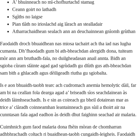
A' bhuinneach no mì-chofhurtachd stamag
Ceann goirt no lathadh
Sgìths no laigse
Pian tlàth no irioslachd aig làrach an stealladair
Atharrachaidhean sealach ann an deuchainnean gnìomh grùthan
Faodaidh droch bhuaidhean nas miosa tachairt ach tha iad nas lugha
cumanta. Dh’fhaodadh gum bi ath-bheachdan alergidh dona, tuiteam
mòr ann am bruthadh-fala, no duilgheadasan anail annta. Bidh an
sgioba cùram slàinte agad gad sgrùdadh gu dlùth gus ath-bheachdan
sam bith a ghlacadh agus dèiligeadh riutha gu sgiobalta.
Is e aon bhuaidh-taobh tearc ach cudromach anemia hemolytic dàil, far
am bi na ceallan fola dearga agad a’ briseadh sìos seachdainean às
deidh làimhseachadh. Is e sin as coireach gu bheil dotairean mar as
trice a’ clàradh coinneamhan leantainneach gus sùil a thoirt air na
cunntasan fala agad eadhon às deidh dhut faighinn seachad air malaria.
Cuimhnich gum faod malaria dona fhèin mòran de chomharran
adhbhrachadh coltach ri buaidhean-taobh cungaidh-leigheis. Faodaidh