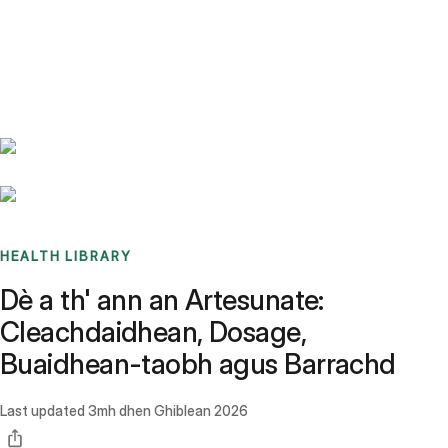
Benchmarks
Stories
FAQ
Sign up / Log in
HEALTH LIBRARY
Dè a th' ann an Artesunate:
Cleachdaidhean, Dosage,
Buaidhean-taobh agus Barrachd
Last updated
3mh dhen Ghiblean 2026