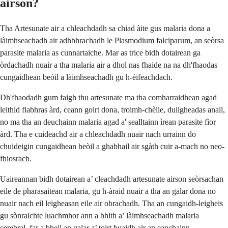
airson?
Tha Artesunate air a chleachdadh sa chiad àite gus malaria dona a
làimhseachadh air adhbhrachadh le Plasmodium falciparum, an seòrsa
parasite malaria as cunnartaiche. Mar as trice bidh dotairean ga
òrdachadh nuair a tha malaria air a dhol nas fhaide na na dh'fhaodas
cungaidhean beòil a làimhseachadh gu h-èifeachdach.
Dh'fhaodadh gum faigh thu artesunate ma tha comharraidhean agad
leithid fiabhras àrd, ceann goirt dona, troimh-chèile, duilgheadas anail,
no ma tha an deuchainn malaria agad a' sealltainn ìrean parasite fìor
àrd. Tha e cuideachd air a chleachdadh nuair nach urrainn do
chuideigin cungaidhean beòil a ghabhail air sgàth cuir a-mach no neo-
fhiosrach.
Uaireannan bidh dotairean a’ cleachdadh artesunate airson seòrsachan
eile de pharasaitean malaria, gu h-àraid nuair a tha an galar dona no
nuair nach eil leigheasan eile air obrachadh. Tha an cungaidh-leigheis
gu sònraichte luachmhor ann a bhith a’ làimhseachadh malaria
cerebral, far a bheil an galar a’ toirt buaidh air an eanchainn.