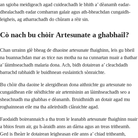
an sgioba meidigeach agad cuideachadh le bhith a’ dèanamh eadar-
dhealachadh eadar comharran galair agus ath-bheachdan cungaidh-
leigheis, ag atharrachadh do chùram a rèir sin.
Cò nach bu chòir Artesunate a ghabhail?
Chan urrainn glè bheag de dhaoine artesunate fhaighinn, leis gu bheil
na buannachdan mar as trice nas motha na na cunnartan nuair a thathar
a’ làimhseachadh malaria dona. Ach, bidh dotairean a’ cleachdadh
barrachd rabhaidh le buidhnean euslaintich sònraichte.
Bu chòir dha daoine le alergidhean dona aithnichte gu artesunate no
cungaidhean eile stèidhichte air artemisinin an làimhseachadh seo a
sheachnadh ma ghabhas e dèanamh. Bruidhnidh an dotair agad mu
roghainnean eile ma tha aileirdsidh clàraichte agad.
Faodaidh boireannaich a tha trom le leanabh artesunate fhaighinn nuair
a bhios feum air, gu h-àraidh anns an dàrna agus an treas tritheamh.
Ged is fheàrr le dotairean leigheasan eile anns a’ chiad tritheamh,