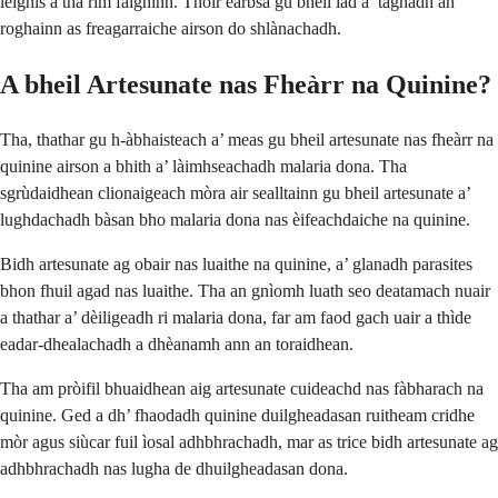
leighis a tha rim faighinn. Thoir earbsa gu bheil iad a’ taghadh an
roghainn as freagarraiche airson do shlànachadh.
A bheil Artesunate nas Fheàrr na Quinine?
Tha, thathar gu h-àbhaisteach a’ meas gu bheil artesunate nas fheàrr na
quinine airson a bhith a’ làimhseachadh malaria dona. Tha
sgrùdaidhean clionaigeach mòra air sealltainn gu bheil artesunate a’
lughdachadh bàsan bho malaria dona nas èifeachdaiche na quinine.
Bidh artesunate ag obair nas luaithe na quinine, a’ glanadh parasites
bhon fhuil agad nas luaithe. Tha an gnìomh luath seo deatamach nuair
a thathar a’ dèiligeadh ri malaria dona, far am faod gach uair a thìde
eadar-dhealachadh a dhèanamh ann an toraidhean.
Tha am pròifil bhuaidhean aig artesunate cuideachd nas fàbharach na
quinine. Ged a dh’ fhaodadh quinine duilgheadasan ruitheam cridhe
mòr agus siùcar fuil ìosal adhbhrachadh, mar as trice bidh artesunate ag
adhbhrachadh nas lugha de dhuilgheadasan dona.