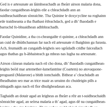
Ged is e artesunate an làimhseachadh as fheàrr airson malaria dona,
faodar cungaidhean-leighis eile a chleachdadh ann an
suidheachaidhean sònraichte. Tha Quinine le doxycycline na roghainn
eile traidiseanta a tha fhathast èifeachdach, ged a dh’ fhaodadh e
barrachd fo-bhuaidhean adhbhrachadh.
Faodar Quinidine, a tha co-cheangailte ri quinine, a chleachdadh ann
an cuid de dhùthchannan far nach eil artesunate ri fhaighinn gu furasta.
Ach, feumaidh an cungaidh-leigheis seo sgrùdadh cridhe faiceallach
agus thathas gu h-àbhaisteach ga mheas nas lugha na artesunate.
Airson cùisean malaria nach eil cho dona, dh’ fhaodadh cungaidhean-
leighis beòil mar artemether-lumefantrine (Coartem) no atovaquone-
proguanil (Malarone) a bhith iomchaidh. Bithear a’ cleachdadh an
fheadhainn seo mar as trice nuair as urrainn do chuideigin pills a
shlugadh agus nach eil fìor dhuilgheadasan aca.
Taghaidh an dotair agad an leigheas as fheàrr a rèir an t-suidheachaidh
sònraichte agad, an seòrsa malaria a th’ agad, agus dè na cungaidhean-