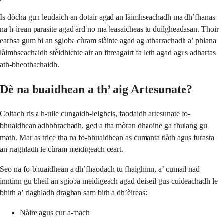
Is dòcha gun leudaich an dotair agad an làimhseachadh ma dh’fhanas
na h-ìrean parasite agad àrd no ma leasaicheas tu duilgheadasan. Thoir
earbsa gum bi an sgioba cùram slàinte agad ag atharrachadh a’ phlana
làimhseachaidh stèidhichte air an fhreagairt fa leth agad agus adhartas
ath-bheothachaidh.
Dè na buaidhean a th’ aig Artesunate?
Coltach ris a h-uile cungaidh-leigheis, faodaidh artesunate fo-
bhuaidhean adhbhrachadh, ged a tha mòran dhaoine ga fhulang gu
math. Mar as trice tha na fo-bhuaidhean as cumanta tlàth agus furasta
an riaghladh le cùram meidigeach ceart.
Seo na fo-bhuaidhean a dh’fhaodadh tu fhaighinn, a’ cumail nad
inntinn gu bheil an sgioba meidigeach agad deiseil gus cuideachadh le
bhith a’ riaghladh draghan sam bith a dh’èireas:
Nàire agus cur a-mach