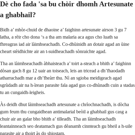
Dè cho fada 'sa bu chòir dhomh Artesunate
a ghabhail?
Bidh a’ mhòr-chuid de dhaoine a’ faighinn artesunate airson 3 gu 7
latha, a rèir cho dona ‘s a tha am malaria aca agus cho luath sa
fhreagras iad air làimhseachadh. Co-dhùinidh an dotair agad an ùine
cheart stèidhichte air an t-suidheachadh sònraichte agad.
Tha an làimhseachadh àbhaisteach a’ toirt a-steach a bhith a’ faighinn
dòsan gach 8 gu 12 uair an toiseach, leis an tricead a dh’fhaodadh
atharrachadh mar a dh’fheàrr thu. Nì an sgioba meidigeach agad
sgrùdadh air na h-ìrean parasite fala agad gus co-dhùnadh cuin a stadas
tu an cungaidh-leigheis.
Às deidh dhut làimhseachadh artesunate a chrìochnachadh, is dòcha
gum feum thu cungaidhean antimalarial beòil a ghabhail gus casg a
chuir air an galar bho bhith a’ tilleadh. Tha an làimhseachadh
leantainneach seo deatamach gus dèanamh cinnteach gu bheil a h-uile
parasite air a thoirt às do shiostam.