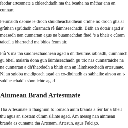
faodar artesunate a chleachdadh ma tha beatha na màthar ann an
cunnart.
Feumaidh daoine le droch shuidheachaidhean cridhe no droch ghalar
grùthan sgrùdadh cùramach rè làimhseachadh. Bidh an dotair agad a’
measadh nan cunnartan agus na buannachdan fhad ‘s a bheir e cùram
taiceil a bharrachd ma bhios feum air.
Fiù 's ma tha suidheachaidhean agad a dh'fheumas rabhadh, cuimhnich
gu bheil malaria dona gun làimhseachadh gu tric nas cunnartaiche na
na cunnartan a dh'fhaodadh a bhith ann an làimhseachadh artesunate.
Nì an sgioba meidigeach agad an co-dhùnadh as sàbhailte airson an t-
suidheachaidh sònraichte agad.
Ainmean Brand Artesunate
Tha Artesunate ri fhaighinn fo iomadh ainm branda a rèir far a bheil
thu agus an siostam cùram slàinte agad. Am measg nan ainmean
branda as cumanta tha Artenam, Artesun, agus Falcigo.