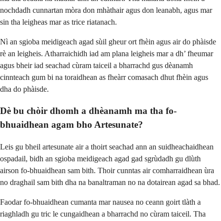
nochdadh cunnartan mòra don mhàthair agus don leanabh, agus mar
sin tha leigheas mar as trice riatanach.
Nì an sgioba meidigeach agad sùil gheur ort fhèin agus air do phàisde
rè an leigheis. Atharraichidh iad am plana leigheis mar a dh’ fheumar
agus bheir iad seachad cùram taiceil a bharrachd gus dèanamh
cinnteach gum bi na toraidhean as fheàrr comasach dhut fhèin agus
dha do phàisde.
Dè bu chòir dhomh a dhèanamh ma tha fo-
bhuaidhean agam bho Artesunate?
Leis gu bheil artesunate air a thoirt seachad ann an suidheachaidhean
ospadail, bidh an sgioba meidigeach agad gad sgrùdadh gu dlùth
airson fo-bhuaidhean sam bith. Thoir cunntas air comharraidhean ùra
no draghail sam bith dha na banaltraman no na dotairean agad sa bhad.
Faodar fo-bhuaidhean cumanta mar nausea no ceann goirt tlàth a
riaghladh gu tric le cungaidhean a bharrachd no cùram taiceil. Tha