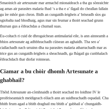
Smaoinich air artesunate mar armachd mionaideach a tha gu sònraichte
ag amas air parasites malaria fhad ‘s a tha e a’ fàgail do cheallan fallain
gu ìre mhòr gun chron. Bidh an cungaidh-leigheis a’ briseadh sìos gu
sgiobalta nad bhodhaig, agus mar sin feumar a thoirt seachad grunn
thursan gus a èifeachdas a chumail suas.
Eu-coltach ri cuid de dhrogaichean antimalarial eile, is ann ainneamh a
bhios artesunate ag adhbhrachadh cùisean an aghaidh. Tha seo a’
ciallachadh nach urrainn dha na parasites malaria atharrachadh mar as
trice gus an cungaidh-leigheis a sheachnadh, ga fhàgail gu cunbhalach
èifeachdach thar diofar roinnean.
Ciamar a bu chòir dhomh Artesunate a
ghabhail?
Thèid Artesunate an-còmhnaidh a thoirt seachad tro loidhne IV le
proifeiseantaich meidigeach eòlach ann an suidheachadh ospadail. Cha
bhith feum agad a bhith draghail mu bhith a’ gabhail a’ chungaidh-