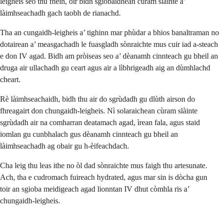
leigheis seo thu fhèin, oir bidh sgiobaidhean cùram slàinte a’
làimhseachadh gach taobh de rianachd.
Tha an cungaidh-leigheis a’ tighinn mar phùdar a bhios banaltraman no
dotairean a’ measgachadh le fuasgladh sònraichte mus cuir iad a-steach
e don IV agad. Bidh am pròiseas seo a’ dèanamh cinnteach gu bheil an
druga air ullachadh gu ceart agus air a lìbhrigeadh aig an dùmhlachd
cheart.
Rè làimhseachaidh, bidh thu air do sgrùdadh gu dlùth airson do
fhreagairt don chungaidh-leigheis. Nì solaraichean cùram slàinte
sgrùdadh air na comharran deatamach agad, ìrean fala, agus staid
iomlan gu cunbhalach gus dèanamh cinnteach gu bheil an
làimhseachadh ag obair gu h-èifeachdach.
Cha leig thu leas ithe no òl dad sònraichte mus faigh thu artesunate.
Ach, tha e cudromach fuireach hydrated, agus mar sin is dòcha gun
toir an sgioba meidigeach agad lionntan IV dhut còmhla ris a’
chungaidh-leigheis.