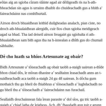
eòlas aig an sgioba cùram slàinte agad air dèiligeadh ris na h-ath-
bheachdan sin agus is urrainn dhaibh do chuideachadh gus a bhith a’
faireachdainn nas comhfhurtail.
Airson droch bhuaidhean leithid duilgheadas analach, pian ciste, no
droch ath-bhualaidhean alergidh, cuir fios chun sgioba meidigeach
agad sa bhad. Tha iad deiseil airson freagairt gu sgiobalta ri ath-
bhualaidhean sam bith agus tha na h-innealan a dhìth gus do chumail
sàbhailte.
Dè cho luath sa bhios Artesunate ag obair?
Bidh Artesunate a’ tòiseachadh ag obair taobh a-staigh uairean a-thìde
bhon chiad dòs, le mòran dhaoine a’ sealltainn leasachadh anns an t-
suidheachadh aca taobh a-staigh 24 gu 48 uairean. Is dòcha gum
mothaich thu gu bheil do fhiabhras a’ tòiseachadh a’ lughdachadh no
gu bheil thu a’ tòiseachadh a’ faireachdainn nas furachail.
Seallaidh deuchainnean fala ìrean parasite a’ dol sìos, gu tric taobh a-
staigh a’ chiad latha de leigheas. Ach, dh’ fhaodadh gun toir e grunn