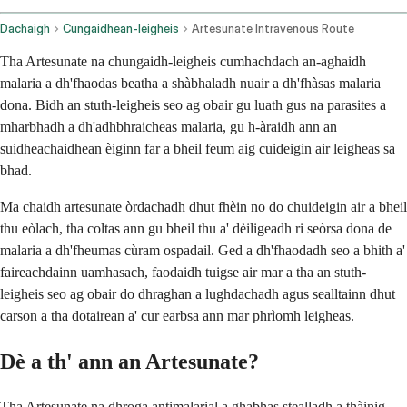
Dachaigh
Cungaidhean-leigheis
Artesunate Intravenous Route
Tha Artesunate na chungaidh-leigheis cumhachdach an-aghaidh
malaria a dh'fhaodas beatha a shàbhaladh nuair a dh'fhàsas malaria
dona. Bidh an stuth-leigheis seo ag obair gu luath gus na parasites a
mharbhadh a dh'adhbhraicheas malaria, gu h-àraidh ann an
suidheachaidhean èiginn far a bheil feum aig cuideigin air leigheas sa
bhad.
Ma chaidh artesunate òrdachadh dhut fhèin no do chuideigin air a bheil
thu eòlach, tha coltas ann gu bheil thu a' dèiligeadh ri seòrsa dona de
malaria a dh'fheumas cùram ospadail. Ged a dh'fhaodadh seo a bhith a'
faireachdainn uamhasach, faodaidh tuigse air mar a tha an stuth-
leigheis seo ag obair do dhraghan a lughdachadh agus sealltainn dhut
carson a tha dotairean a' cur earbsa ann mar phrìomh leigheas.
Dè a th' ann an Artesunate?
Tha Artesunate na dhroga antimalarial a ghabhas stealladh a thàinig