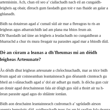
artemisinin. Ach, chan eil seo a’ ciallachadh nach eil an cungaidh-
leigheis ag obair, dìreach gum faodadh gun toir e nas fhaide an galar a
ghlanadh.
Bidh na dotairean agad a' cumail sùil air mar a fhreagras tu ris an
leigheas agus atharraichidh iad am plana ma bhios feum air.
Dh’fhaodadh iad ùine an leigheis a leudachadh no cungaidhean a
bharrachd a chur ris mura freagair na parasites agad mar a bhiodh dùil.
Dè an cùram a leanas a dh'fheumas mi an dèidh
leigheas Artesunate?
Às dèidh dhut leigheas artesunate a chrìochnachadh, mar as trice bidh
feum agad air coinneamhan leantainneach gus dèanamh cinnteach gu
bheil an t-slànachadh agad a’ dol air adhart gu math. Is dòcha gun cuir
an dotair agad deuchainnean fala air dòigh gus sùil a thoirt air na h-
ìrean parasite agad agus do shlàinte iomlan.
Bidh aon deuchainn leantainneach cudromach a’ sgrùdadh airson
anemia hemolytic dàil, suidheachadh tearc far am bi ceallan fola dearga