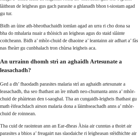
làithean de leigheas gus gach parasite a ghlanadh bhon t-siostam agad
gu tur.
Bidh an ùine ath-bheothachaidh iomlan agad an urra ri cho dona sa
bha do mhalaria nuair a thòisich an leigheas agus do staid slàinte
coitcheann. Bidh a’ mhòr-chuid de dhaoine a’ leantainn air adhart a’ fàs
nas fheàrr gu cunbhalach tron chùrsa leigheis aca.
An urrainn dhomh strì an aghaidh Artesunate a
leasachadh?
Ged a dh’ fhaodadh parasites malaria strì an aghaidh artesunate a
leasachadh, tha seo fhathast an ìre mhath neo-chumanta anns a’ mhòr-
chuid de phàirtean den t-saoghal. Tha an cungaidh-leigheis fhathast gu
math èifeachdach airson malaria dona a làimhseachadh anns a’ mhòr-
chuid de roinnean.
Tha cuid de raointean ann an Ear-dheas Àisia air cunntas a thoirt air
parasites a bhios a’ freagairt nas slaodaiche ri leigheasan stèidhichte air