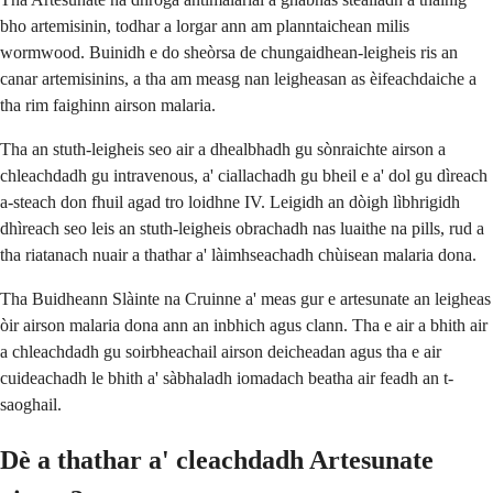
bho artemisinin, todhar a lorgar ann am planntaichean milis
wormwood. Buinidh e do sheòrsa de chungaidhean-leigheis ris an
canar artemisinins, a tha am measg nan leigheasan as èifeachdaiche a
tha rim faighinn airson malaria.
Tha an stuth-leigheis seo air a dhealbhadh gu sònraichte airson a
chleachdadh gu intravenous, a' ciallachadh gu bheil e a' dol gu dìreach
a-steach don fhuil agad tro loidhne IV. Leigidh an dòigh lìbhrigidh
dhìreach seo leis an stuth-leigheis obrachadh nas luaithe na pills, rud a
tha riatanach nuair a thathar a' làimhseachadh chùisean malaria dona.
Tha Buidheann Slàinte na Cruinne a' meas gur e artesunate an leigheas
òir airson malaria dona ann an inbhich agus clann. Tha e air a bhith air
a chleachdadh gu soirbheachail airson deicheadan agus tha e air
cuideachadh le bhith a' sàbhaladh iomadach beatha air feadh an t-
saoghail.
Dè a thathar a' cleachdadh Artesunate