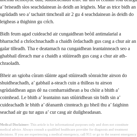
a’ briseadh sìos seachdainean às deidh an leigheis. Mar as trice bidh an
sgrùdadh seo a’ tachairt timcheall air 2 gu 4 seachdainean às deidh do
leigheas a thighinn gu crìch.
Bidh feum agad cuideachd air cungaidhean beòil antimalarial a
bharrachd a chrìochnachadh a chaidh òrdachadh gus casg a chur air an
galar tilleadh. Tha e deatamach na cungaidhean leantainneach seo a
ghabhail dìreach mar a chaidh a stiùireadh gus casg a chur air ath-
chraoladh.
Bheir an sgioba cùram slàinte agad stiùireadh sònraichte airson do
shuidheachadh, a’ gabhail a-steach cuin a thilleas tu airson
sgrùdaidhean agus dè na comharraidhean a bu chòir a bhith a’
coimhead. Le bhith a’ leantainn nan stiùiridhean sin bidh sin a’
cuideachadh le bhith a’ dèanamh cinnteach gu bheil thu a’ faighinn
seachad air gu tur agus a’ cur casg air duilgheadasan.
Medical Disclaimer:
This article is for informational purposes only and does not constitute
medical advice. Always consult a qualified healthcare provider for diagnosis and treatment
decisions. If you are experiencing a medical emergency, call 911 or go to the nearest emergency